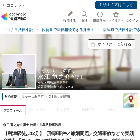
弁護士の方はこちら
ココナラへ
投稿する
探す
閲覧履歴
マイリスト
ログイン
ココナラ法律相談
佐賀県で法律相談できる弁護士
唐津市で法律相談で
マイリストに入れる
ながえ りゅうのすけ
永江 竜之介
弁護士
松尾・川島法律事務所
佐賀県
唐津市北城内7-5-3
対応体制
法テラス利用可
分割払い利用可
インタビュー
注力分野
事例紹介
料金表
プロフィール
永江 竜之介弁護士 松尾・川島法律事務所
【唐津駅徒歩12分】【刑事事件／離婚問題／交通事故などで実績