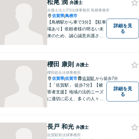
松尾 潤
案いたします。【債務整理・
弁護士
残業代請求については初回面
弁護士法人ITS法律事務所 鳥栖事務所
談無料】【土日祝・夜間相談
佐賀県
鳥栖市
|
可】
【鳥栖駅から車で3分】【駐車
詳細を見
場あり】依頼者様の明るい未
る
来のため、誠心誠意弁護させ
ていただきます。弁護士とし
て、毅然とした対応を行いま
す。インターネット／刑事／
相続など、幅広い困りごとに
櫻田 康則
弁護士
対応可能！【完全個室で対
櫻田総合法律事務所
応】
佐賀県
佐賀市
佐賀駅
から徒歩7分
|
【「佐賀駅」 徒歩7分】【被
詳細を見
害者支援】地域の法的ニーズ
る
に適切に応え、多くの人々の
助けとなるために、日々、弁
護活動に努めております。 依
頼者さまの心が少しでも和ら
長戸 和光
ぐように、丁寧にお悩みをお
弁護士
伺いいたします。
佐賀駅前法律事務所