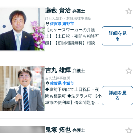
の解決実績。【相続遺言】司
藤藪 貴治
法書士などとも連携しワンス
弁護士
トップで解決。難事件には他
ひぜん嬉野・芯鋭法律事務所
弁護士と協力も。元調停委
佐賀県
嬉野市
|
員。
【元ケースワーカーの弁護
詳細を見
士】【土日祝・夜間も相談可
る
能】【初回相談無料】相談者
さまの声にしっかり耳を傾
け、解決まで丁寧にサポート
します。相続／離婚・男女問
題／交通事故／債務整理／労
吉丸 雄輝
弁護士
働問題など幅広く対応可能で
吉丸法律事務所
す。
佐賀県
小城市
|
◆事前予約にて土日祝日・夜
詳細を見
間も相談可 ◆法テラス可 【小
る
城市の便利屋】借金問題を中
心に取り組んでおります。
鬼塚 拓也
弁護士