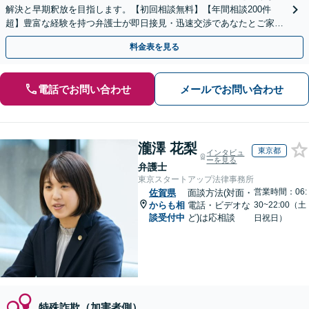
解決と早期釈放を目指します。【初回相談無料】【年間相談200件
超】豊富な経験を持つ弁護士が即日接見・迅速交渉であなたとご家族
を守ります。今すぐご相談ください【英語対応可能】
料金表を見る
電話でお問い合わせ
メールでお問い合わせ
瀧澤 花梨
東京都
インタビュ
ーを見る
弁護士
東京スタートアップ法律事務所
営業時間：06:
佐賀県
面談方法(対面・
からも相
電話・ビデオな
30~22:00（土
談受付中
ど)は応相談
日祝日）
特殊詐欺（加害者側）