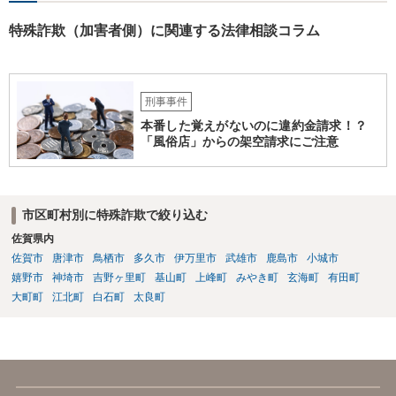
特殊詐欺（加害者側）に関連する法律相談コラム
刑事事件
本番した覚えがないのに違約金請求！？
「風俗店」からの架空請求にご注意
市区町村別に特殊詐欺で絞り込む
佐賀県内
佐賀市
唐津市
鳥栖市
多久市
伊万里市
武雄市
鹿島市
小城市
嬉野市
神埼市
吉野ヶ里町
基山町
上峰町
みやき町
玄海町
有田町
大町町
江北町
白石町
太良町