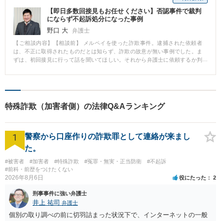
【即日多数回接見もお任せください】否認事件で裁判
にならず不起訴処分になった事例
野口 大
弁護士
【ご相談内容】【相談前】 メルペイを使った詐欺事件。逮捕された依頼者
は、不正に取得されたものだとは知らず、詐欺の故意が無い事例でした。ま
ずは、初回接見に行って話を聞いてほしい。それから弁護士に依頼するか判
断したいとのことでした。 【相談後】 即日初回接見に向かい、ご本人及び奥
さまからご依頼を受けることになりました。 その後、多数回接見を行い、捜
査機関が持っているだろう証拠や取調べの様子等を詳しく聞き取り、言い分
が正しく伝わるように、弁護人で供述調書を作成し、捜査機関に提出しまし
た。20日の勾留後、処分保留で釈放されました。その後、人道的観点から被
特殊詐欺（加害者側）の法律Q&Aランキング
害者への補償も行って、無事に不起訴処分となりました。 【コメント】 とり
あえず、初回接見に行って話を聞いてほしいという要望にもお応えできます
ので、ぜひご利用ください。それから依頼をされるか決められても構いませ
1
んのでお気軽にご連絡ください。 否認事件は黙秘をすることが原則とされて
警察から口座作りの詐欺罪として連絡が来まし
いますが、場合によっては、こちらの言い分を正しく伝えることによって有
た。
利な処分になる場合もあります。今回は、何度も接見に向かい、私の方で供
述調書を作成し、言い分が捜査機関に伝わったことが不起訴処分を獲得でき
#被害者
#加害者
#特殊詐欺
#冤罪・無実・正当防衛
#不起訴
た要因だと考えています。
#前科・前歴をつけたくない
2026年8月6日
役にたった
2
刑事事件に強い弁護士
井上 祐司
弁護士
個別の取り調べの前に切羽詰まった状況下で、インターネットの一般