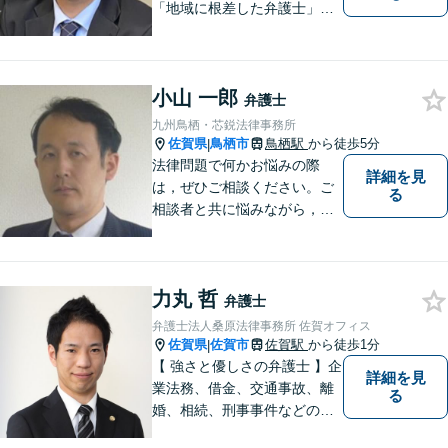
「地域に根差した弁護士」を
目指して活動しております。
企業法務から、離婚や交通事
故、金銭トラブル、刑事事件
小山 一郎
など幅広く対応しております
弁護士
ので、まずはお気軽にご相談
九州鳥栖・芯鋭法律事務所
下さい。【JR佐賀駅1分】
佐賀県
鳥栖市
鳥栖駅
から徒歩5分
|
【子連れ相談可】
法律問題で何かお悩みの際
詳細を見
は，ぜひご相談ください。ご
る
相談者と共に悩みながら，い
い解決を目指したいと思って
おります
力丸 哲
弁護士
弁護士法人桑原法律事務所 佐賀オフィス
佐賀県
佐賀市
佐賀駅
から徒歩1分
|
【 強さと優しさの弁護士 】企
詳細を見
業法務、借金、交通事故、離
る
婚、相続、刑事事件などのご
相談を承っております。まず