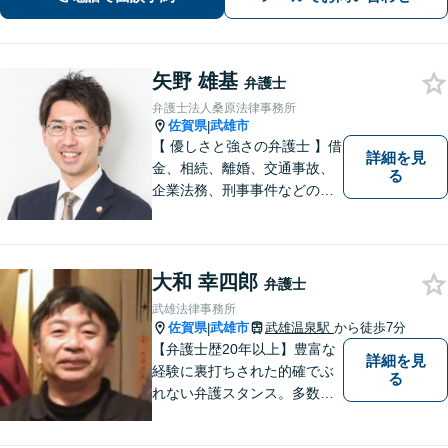
矢野 雄基
弁護士
弁護士法人桑原法律事務所
佐賀県
武雄市
|
【 優しさと強さの弁護士 】借
詳細を見
金、相続、離婚、交通事故、
る
企業法務、刑事事件などのご
相談を承っております。まず
はお気軽にご相談ください。
チーム体制による迅速で最適
なリーガルサービスを提供い
大和 幸四郎
弁護士
たします。
武雄法律事務所
佐賀県
武雄市
武雄温泉駅
から徒歩7分
|
【弁護士歴20年以上】豊富な
詳細を見
経験に裏打ちされた的確でぶ
る
れない弁護スタンス。多数の
著書・メディア出演あり。
【借金・債務整理】約2000件