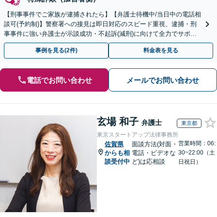
【刑事事件でご家族が逮捕されたら】【弁護士待機中/当日中の電話相
談可(予約制)】警察署への接見は即日対応のスピード重視、逮捕・刑
事事件に強い弁護士が示談成功・不起訴(減刑)に向けて全力でサポー
トします。【加害者側の相談専門】
事例を見る(2件)
料金表を見る
電話でお問い合わせ
メールでお問い合わせ
玄場 和子
弁護士
東京都
東京スタートアップ法律事務所
営業時間：06:
佐賀県
面談方法(対面・
からも相
電話・ビデオな
30~22:00（土
談受付中
ど)は応相談
日祝日）