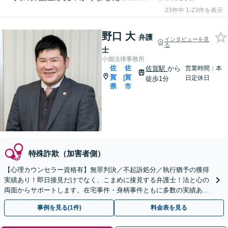
23件中 1-23件を表示
野口 大
弁護
インタビューを見
る
士
小畑法律事務所
佐
佐
佐賀駅
から
営業時間：本
賀
賀
|
日定休日
徒歩1分
県
市
特殊詐欺（加害者側）
【心理カウンセラー資格有】無罪判決／不起訴処分／執行猶予の獲得
実績あり！即日接見だけでなく、こまめに接見する弁護士！法と心の
両面からサポートします。在宅事件・身柄事件ともに多数の実績あり
【初回相談無料】【佐賀駅1分】
事例を見る(1件)
料金表を見る