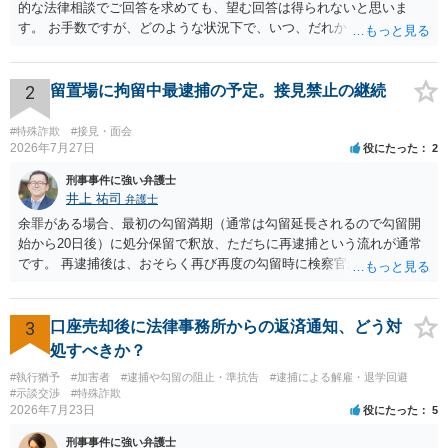
的な法律相談でご回答を求めても、望む回答は得られないと思いま
す。 お手数ですが、どのような状況下で、いつ、だれからどのような
経緯で口座の提供を頼まれ開設したか、それによる詐欺等の収益がど
の程度だと聞いているのかということについて、お近くで詳細な法律
相談を受けられたうえで対処方法を探された方がよいと思われます。
2
留置場に拘留中最逮捕の予定。接見禁止の継続
一般論でいえば、任意取り調べの場合、ＩＣレコーダーを持参して取
り調べ内容を録音することは必須だと考えます。
#特殊詐欺
#接見・面会
2026年7月27日
役にたった
2
刑事事件に強い弁護士
井上 祐司
弁護士
余罪がある場合、最初の勾留満期（通常は勾留延長されるので勾留開
始から20日後）に処分保留で釈放、ただちに再逮捕という流れが通常
です。 再逮捕後は、おそらく再び再度の勾留時に検察官が接見禁止を
請求し、そのまま接見禁止決定となる流れです。
3
口座売却後に法律事務所からの返済通知、どう対
処すべきか？
#執行猶予
#加害者
#逮捕や勾留の阻止・準抗告
#逮捕による解雇・退学回避
#示談交渉
#特殊詐欺
2026年7月23日
役にたった
5
刑事事件に強い弁護士