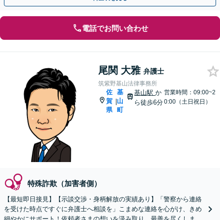
電話でお問い合わせ
尾関 大雅
弁護士
筑紫野基山法律事務所
佐
基
基山駅
か
営業時間：09:00~2
賀
山
|
0:00（土日祝日）
ら徒歩6分
県
町
特殊詐欺（加害者側）
【最短即日接見】【示談交渉・身柄解放の実績あり】「警察から連絡
を受けた時点ですぐに弁護士へ相談を」こまめな連絡を心がけ、きめ
細やかにサポート！依頼者さまの想いを汲み取り、最善を尽くします