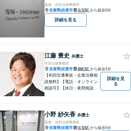
鬼塚・吉村法律事務所
佐賀県
佐賀市
佐賀駅
から徒歩5分
|
詳細を見る
江藤 豊史
弁護士
半田法律事務所
佐賀県
佐賀市
麹町駅
から徒歩1分
|
【初回交通事故・企業法務相
詳細を見
談無料】【電話・オンライン
る
相談可】【休日・夜間相談
可】適正・迅速、そして親身
なサービスの提供を心がけて
います。
小野 紗矢香
弁護士
鬼塚・吉村法律事務所
佐賀県
佐賀市
佐賀駅
から徒歩5分
|