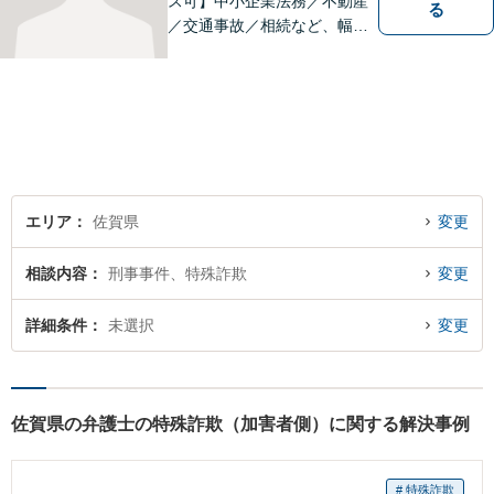
ス可】中小企業法務／不動産
る
／交通事故／相続など、幅広
いお困りごとに対応！依頼者
様のお気持ちやご事情に寄り
添い、適切な解決へと導きま
す。まずはお気軽にご相談く
ださい。【初回面談無料】
エリア
佐賀県
変更
相談内容
刑事事件、特殊詐欺
変更
詳細条件
未選択
変更
佐賀県の弁護士の特殊詐欺（加害者側）に関する解決事例
# 特殊詐欺