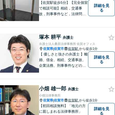
【佐賀駅徒歩5分】【完全個室
詳細を見
で相談可能】相続，交通事
る
故，刑事事件など，法律問題
でお困りの方は，是非私たち
にご相談下さい。 悩みは私た
ちにお預けいただき，笑顔を
塚本 耕平
お持ち帰りいただけるよう，
弁護士
全力を尽くします。
弁護士法人桑原法律事務所 佐賀オフィス
佐賀県
佐賀市
佐賀駅
から徒歩1分
|
【 優しさと強さの弁護士 】離
詳細を見
婚、借金、相続、交通事故、
る
企業法務、刑事事件などのご
相談を承っております。まず
はお気軽にご相談ください。
チーム体制による迅速で最適
小畑 雄一郎
なリーガルサービスを提供い
弁護士
たします。
小畑法律事務所
佐賀県
佐賀市
佐賀駅
から徒歩1分
|
【初回相談無料】「地元の方
詳細を見
に親しまれる法律事務所」
る