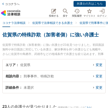
弁護士の方はこちら
ココナラへ
投稿する
探す
閲覧履歴
マイリスト
ログイン
ココナラ法律相談
佐賀県で法律相談できる弁護士
佐賀県で刑事事件に
佐賀県の特殊詐欺（加害者側）に強い弁護士
佐賀県で特殊詐欺（加害者側）に強い弁護士が23名見つかりました。初回面談
無料や休日面談に対応している弁護士、解決事例を持つ弁護士なども掲載中。
さらに佐賀市や鳥栖市、武雄市などの地域条件で弁護士を絞り込めます。刑事
事件に関係する加害者側や少年事件、再犯・前科あり等の細かな分野での絞り
込み検索もでき便利です。特に小畑法律事務所の野口 大弁護士や弁護士法人IT
エリア
佐賀県
変更
S法律事務所 鳥栖事務所の松田 直弁護士、筑紫野基山法律事務所の尾関 大雅弁
護士のプロフィール情報や弁護士費用、強みなどが注目されています。『佐賀
相談内容
刑事事件、特殊詐欺
変更
県で土日や夜間に発生した特殊詐欺（加害者側）のトラブルを今すぐに弁護士
に相談したい』『特殊詐欺（加害者側）のトラブル解決の実績豊富な近くの弁
護士を検索したい』『初回相談無料で特殊詐欺（加害者側）を法律相談できる
詳細条件
未選択
変更
佐賀県内の弁護士に相談予約したい』などでお困りの相談者さんにおすすめで
す。
23
人の弁護士が見つかりました
(検索結果について詳しくは
こちら
)