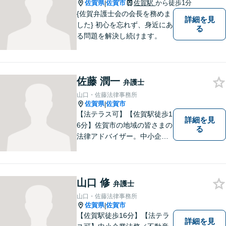
佐賀県
佐賀市
佐賀駅
から徒歩1分
|
{佐賀弁護士会の会長を務めま
詳細を見
した} 初心を忘れず、身近にあ
る
る問題を解決し続けます。
佐藤 潤一
弁護士
山口・佐藤法律事務所
佐賀県
佐賀市
|
【法テラス可】【佐賀駅徒歩1
詳細を見
6分】佐賀市の地域の皆さまの
る
法律アドバイザー。中小企業
法務 ・不動産・交通事故な
ど、お気軽にご相談くださ
い。人生が良い方向に向くよ
う、最善を尽くさせていただ
山口 修
弁護士
きます。【土日夜間対応】
山口・佐藤法律事務所
佐賀県
佐賀市
|
【佐賀駅徒歩16分】【法テラ
詳細を見