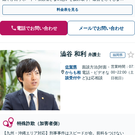
【完全個室対応／守秘義務厳守】【土日祝・夜間相談可】
料金表を見る
電話でお問い合わせ
メールでお問い合わせ
澁谷 和利
弁護士
福岡県
.
営業時間：07:
佐賀県
面談方法(対面・
からも相
電話・ビデオな
00~22:00（土
談受付中
ど)は応相談
日祝日）
特殊詐欺（加害者側）
【九州・沖縄エリア対応】刑事事件はスピードが命。前科をつけない