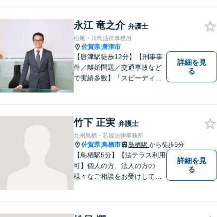
はお気軽にご相談ください。
チーム体制による迅速で最適
永江 竜之介
なリーガルサービスを提供い
弁護士
たします。
松尾・川島法律事務所
佐賀県
唐津市
|
【唐津駅徒歩12分】【刑事事
詳細を見
件／離婚問題／交通事故など
る
で実績多数】「スピーディで
的確な判断」がモットーで
す。皆様に寄り添い、目線を
合わせながらどのような解決
が望ましいのかを共に考えま
竹下 正実
弁護士
す。ぜひお気軽にご相談くだ
九州鳥栖・芯鋭法律事務所
さい！【プライバシー完備】
佐賀県
鳥栖市
鳥栖駅
から徒歩5分
|
【鳥栖駅5分】【法テラス利用
詳細を見
可】個人の方、法人の方の
る
様々なご相談をお受けしてお
ります。依頼者様のお話をし
っかりお聞きし、お気持ちや
ご事情に沿った解決策をご提