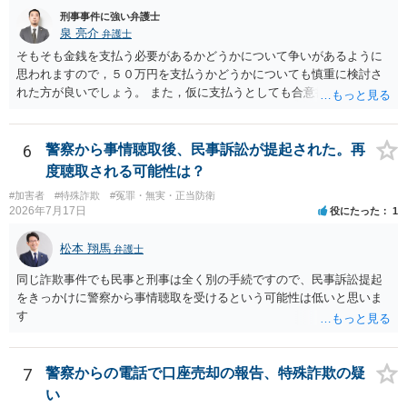
刑事事件に強い弁護士
泉 亮介
弁護士
そもそも金銭を支払う必要があるかどうかについて争いがあるように
思われますので，５０万円を支払うかどうかについても慎重に検討さ
れた方が良いでしょう。 また，仮に支払うとしても合意書を交わし，
清算条項等を入れた上で，相手との関係をしっかりと断てるように書
面を作成したうえで支払いをする必要があるでしょう。 一度弁護士に
相談をされた方が良いかと思われます。
6
警察から事情聴取後、民事訴訟が提起された。再
度聴取される可能性は？
#加害者
#特殊詐欺
#冤罪・無実・正当防衛
2026年7月17日
役にたった
1
松本 翔馬
弁護士
同じ詐欺事件でも民事と刑事は全く別の手続ですので、民事訴訟提起
をきっかけに警察から事情聴取を受けるという可能性は低いと思いま
す
7
警察からの電話で口座売却の報告、特殊詐欺の疑
い