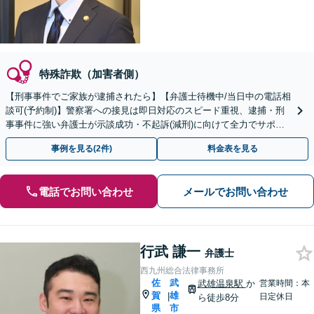
特殊詐欺（加害者側）
【刑事事件でご家族が逮捕されたら】【弁護士待機中/当日中の電話相
談可(予約制)】警察署への接見は即日対応のスピード重視、逮捕・刑
事事件に強い弁護士が示談成功・不起訴(減刑)に向けて全力でサポー
トします。【加害者側の相談専門】
事例を見る(2件)
料金表を見る
電話でお問い合わせ
メールでお問い合わせ
行武 謙一
弁護士
西九州総合法律事務所
佐
武
武雄温泉駅
か
営業時間：本
賀
雄
|
日定休日
ら徒歩8分
県
市