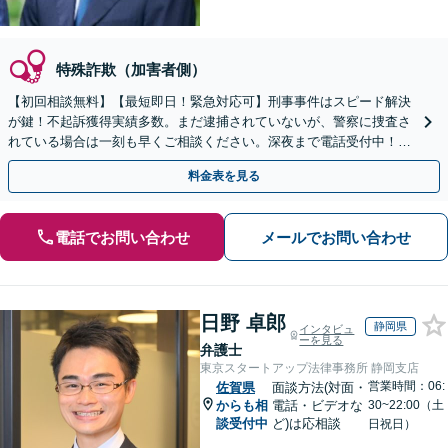
特殊詐欺（加害者側）
【初回相談無料】【最短即日！緊急対応可】刑事事件はスピード解決
が鍵！不起訴獲得実績多数。まだ逮捕されていないが、警察に捜査さ
れている場合は一刻も早くご相談ください。深夜まで電話受付中！痴
漢／盗撮／のぞき／その他性犯罪など
料金表を見る
電話でお問い合わせ
メールでお問い合わせ
日野 卓郎
静岡県
インタビュ
ーを見る
弁護士
東京スタートアップ法律事務所 静岡支店
営業時間：06:
佐賀県
面談方法(対面・
からも相
電話・ビデオな
30~22:00（土
談受付中
ど)は応相談
日祝日）