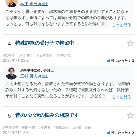
本庄 卓磨
弁護士
ご不安かと思いますが、請求額の全額をそのまま負担することになる
とは限らず、事情によっては減額や分割での解決の余地があります。
もっとも、何も対応をしないまま放置すると訴訟等に発展してしまう
可能性がありますので、お早めに弁護士にご相談されることをおすす
めします。
4
特殊詐欺の受け子で拘留中
#加害者
#執行猶予
#示談交渉
#特殊詐欺
2026年7月22日
役にたった
2
刑事事件に強い弁護士
三村 勇人
弁護士
共同正犯になるため、詐取された全額が被害金額となります。 組織的
詐欺に対する刑罰は厳しいため、常習犯で複数立件されれば、執行猶
予が付くことなく実刑になることが多いです。 少なくとも、執行猶予
を狙うのであれば、被害弁済を行うことがマストになるかと思いま
す。 弁護士を介して共犯者数人で被害弁済を行うこともあります。 保
釈申請については、共犯なので、全て公判請求されるまで難しいです
5
昔のパパ活の悩みの相談です
が、個別具体的な事情により異なります。 弁護方針により、結果が変
わるため、刑事事件に精通している弁護人を選任されることをお勧め
#児童買春・援助交際
#被害者
#特殊詐欺
#恐喝・脅迫
いたします。
2026年7月12日
役にたった
2