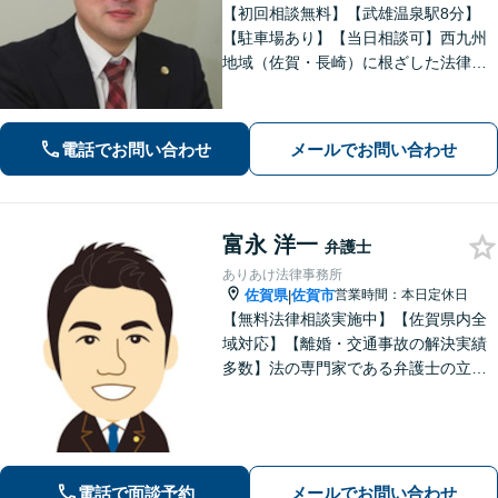
【初回相談無料】【武雄温泉駅8分】
【駐車場あり】【当日相談可】西九州
地域（佐賀・長崎）に根ざした法律事
務所です。まずはお気軽にご相談くだ
さい。離婚・借金・相続など、地元の
親しみやすい弁護士として、あなたの
電話でお問い合わせ
メールでお問い合わせ
お悩みをしっかり受け止めます！
富永 洋一
弁護士
ありあけ法律事務所
佐賀県
佐賀市
営業時間：本日定休日
|
【無料法律相談実施中】【佐賀県内全
域対応】【離婚・交通事故の解決実績
多数】法の専門家である弁護士の立場
から、依頼者様にとって最も利益とな
ることを第一に考えます。
電話で面談予約
メールでお問い合わせ