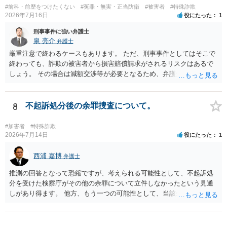
#前科・前歴をつけたくない
#冤罪・無実・正当防衛
#被害者
#特殊詐欺
2026年7月16日
役にたった
1
刑事事件に強い弁護士
泉 亮介
弁護士
厳重注意で終わるケースもあります。 ただ、刑事事件としてはそこで
終わっても、詐欺の被害者から損害賠償請求がされるリスクはあるで
しょう。 その場合は減額交渉等が必要となるため、弁護士を立てるか
ご自身で対応をされる必要が出てくるでしょう。
8
不起訴処分後の余罪捜査について。
#加害者
#特殊詐欺
2026年7月14日
役にたった
1
西浦 嘉博
弁護士
推測の回答となって恐縮ですが、考えられる可能性として、不起訴処
分を受けた検察庁がその他の余罪について立件しなかったという見通
しがあり得ます。 他方、もう一つの可能性として、当該余罪について
は他県の管轄なので、他県が捜査を進めている、ないしは当該捜査が
停滞しているということも考え得る所です。 上記、ご参考ください。