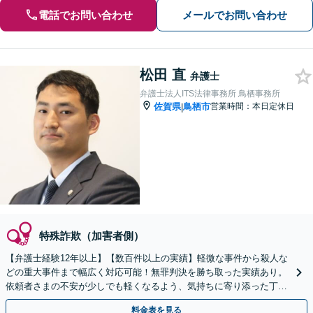
電話でお問い合わせ
メールでお問い合わせ
松田 直
弁護士
弁護士法人ITS法律事務所 鳥栖事務所
佐賀県
鳥栖市
営業時間：本日定休日
|
特殊詐欺（加害者側）
【弁護士経験12年以上】【数百件以上の実績】軽微な事件から殺人な
どの重大事件まで幅広く対応可能！無罪判決を勝ち取った実績あり。
依頼者さまの不安が少しでも軽くなるよう、気持ちに寄り添った丁寧
な説明を心がけています【初回相談無料】
料金表を見る