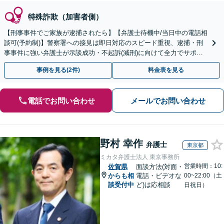
特殊詐欺（加害者側）
【刑事事件でご家族が逮捕されたら】【弁護士待機中/当日中の電話相
談可(予約制)】警察署への接見は即日対応のスピード重視、逮捕・刑
事事件に強い弁護士が示談成功・不起訴(減刑)に向けて全力でサポー
トします。【加害者側の相談専門】
事例を見る(2件)
料金表を見る
電話でお問い合わせ
メールでお問い合わせ
野村 幸作
弁護士
東京都
ミカタ弁護士法人 東京事務所
営業時間：10:
佐賀県
面談方法(対面・
からも相
電話・ビデオな
00~22:00（土
談受付中
ど)は応相談
日祝日）