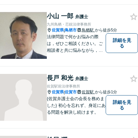
企業法務から、離婚や交通事
故、金銭トラブル、刑事事件
小山 一郎
など幅広く対応しております
弁護士
ので、まずはお気軽にご相談
九州鳥栖・芯鋭法律事務所
下さい。【JR佐賀駅1分】
佐賀県
鳥栖市
鳥栖駅
から徒歩5分
|
【子連れ相談可】
法律問題で何かお悩みの際
詳細を見
は，ぜひご相談ください。ご
る
相談者と共に悩みながら，い
い解決を目指したいと思って
おります
長戸 和光
弁護士
佐賀駅前法律事務所
佐賀県
佐賀市
佐賀駅
から徒歩1分
|
{佐賀弁護士会の会長を務めま
詳細を見
した} 初心を忘れず、身近にあ
る
る問題を解決し続けます。