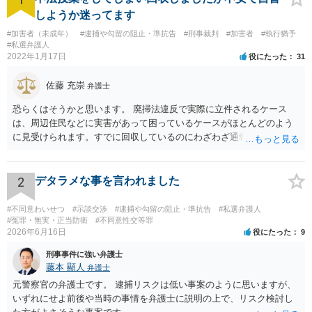
しようか迷ってます
#加害者（未成年）
#逮捕や勾留の阻止・準抗告
#刑事裁判
#加害者
#執行猶予
#私選弁護人
2022年1月17日
役にたった
31
佐藤 充崇
弁護士
恐らくはそうかと思います。 廃掃法違反で実際に立件されるケース
は、周辺住民などに実害があって困っているケースがほとんどのよう
に見受けられます。すでに回収しているのにわざわざ通報するのは考
えにくいです。 仮に管理者が通報したとしても、不送致または簡易送
致→審判不開始となる可能性は高いと思います。この場合は警察官か
ら注意されて終わりです。 一応、通常通り家裁送致され少年審判にな
2
デタラメな事を言われました
る可能性というのもそれなりにあります。廃掃法違反の不法投棄の罪
は条文だけ見ると重い罪なので。 ただ鑑別所に入れられることはまず
#不同意わいせつ
#示談交渉
#逮捕や勾留の阻止・準抗告
#私選弁護人
ないと思いますし、相談者の方の素行が悪いというわけでもなけれ
#冤罪・無実・正当防衛
#不同意性交等罪
2026年6月16日
役にたった
9
ば、不処分で終わりになる可能性が高いと思います。少年院送致や逆
送は暴力団関係者でもないとまずないと思います。 ただどうしても心
刑事事件に強い弁護士
配というなら、弁護士に依頼して自首するという方法はあるかも知れ
藤本 顯人
弁護士
ません。反省していることが捜査機関や家裁に伝わりますので。
元警察官の弁護士です。 逮捕リスクは低い事案のように思いますが、
いずれにせよ前後や当時の事情を弁護士に説明の上で、リスク検討し