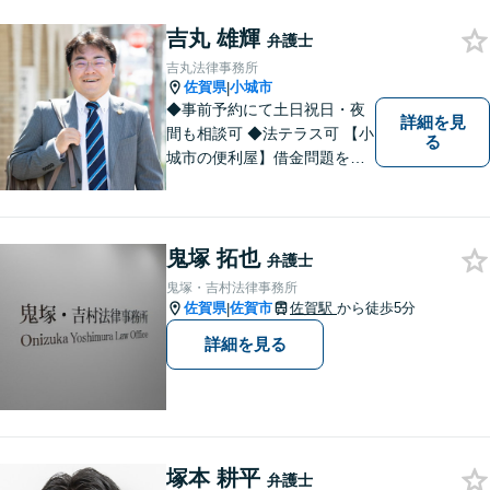
ちにお預けいただき，笑顔を
吉丸 雄輝
お持ち帰りいただけるよう，
弁護士
全力を尽くします。
吉丸法律事務所
佐賀県
小城市
|
◆事前予約にて土日祝日・夜
詳細を見
間も相談可 ◆法テラス可 【小
る
城市の便利屋】借金問題を中
心に取り組んでおります。
鬼塚 拓也
弁護士
鬼塚・吉村法律事務所
佐賀県
佐賀市
佐賀駅
から徒歩5分
|
詳細を見る
塚本 耕平
弁護士