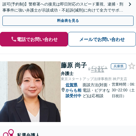
談可(予約制)】警察署への接見は即日対応のスピード重視、逮捕・刑
事事件に強い弁護士が示談成功・不起訴(減刑)に向けて全力でサポー
トします。【加害者側の相談専門】
料金表を見る
電話でお問い合わせ
メールでお問い合わせ
藤原 尚子
兵庫県
インタビュ
ーを見る
弁護士
東京スタートアップ法律事務所 神戸支店
営業時間：06:
佐賀県
面談方法(対面・
からも相
電話・ビデオな
30~22:00（土
談受付中
ど)は応相談
日祝日）
私選弁護人