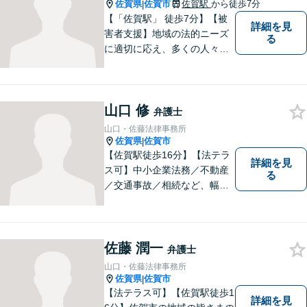
談無料】【土日祝・夜間相談
佐賀県
佐賀市
佐賀駅
から徒歩7分
|
可】
【「佐賀駅」 徒歩7分】【被
詳細を見
害者支援】地域の法的ニーズ
る
に適切に応え、多くの人々の
助けとなるために、日々、弁
護活動に努めております。 依
頼者さまの心が少しでも和ら
山口 修
ぐように、丁寧にお悩みをお
弁護士
伺いいたします。
山口・佐藤法律事務所
佐賀県
佐賀市
|
【佐賀駅徒歩16分】【法テラ
詳細を見
ス可】中小企業法務／不動産
る
／交通事故／相続など、幅広
いお困りごとに対応！依頼者
様のお気持ちやご事情に寄り
添い、適切な解決へと導きま
す。まずはお気軽にご相談く
佐藤 潤一
弁護士
ださい。【初回面談無料】
山口・佐藤法律事務所
佐賀県
佐賀市
|
【法テラス可】【佐賀駅徒歩1
詳細を見