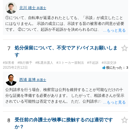
北川 雄士
弁護士
①について、自転車が返還されたとしても、「示談」が成立したこと
にはなりません。 示談の成立には、示談する旨の被害者の同意が必要
です。 ②について、起訴か不起訴かを決められるのは、検察官のみで
す。 その意味では、最終的に警察官の言うとおりになる可能性はあり
ますが、警察官の個人的な見立てに過ぎません。 ③について、一般
に、示談を行うとすれば少しでも早い方がいいです。 被害者の動きを
7
処分保留について、不安でアドバイスお願いしま
待って、ということは通常しません。 ④について、示談をされたいと
す
いうことであれば、弁護士に依頼され、弁護士を通じて警察に対し、
#加害者
#執行猶予
#私選弁護人
#ストーカー規制法
#不起訴
#示談交渉
被害者の連絡先を教えてもらえないかとお願いする方法があります。
2025年2月12日
役にたった
3
最終的に応じるかは被害者の意向次第ですが、「加害者」本人に被害
者の情報を伝えるというのはなかなか応じてもらうのは難しいです
西浦 嘉博
弁護士
が、 弁護士限りで、などと条件を付けることで応じていただける可能
性があります。 以上踏まえて、お近くの弁護士事務所にご相談されて
公判請求を行う場合、検察官は公判を維持することが可能なだけの十
みてください。
分な証拠を準備する必要があります。 したがって、相談者さんが呈示
されている可能性は否定できません。 ただ、公判請求の可能性が完全
には否定できない以上、示談成立を指向される方向性が今後も望まし
いのではないかと思われます。 繰り返しますが、ご依頼されている弁
護人とご相談ください。
8
受任前の弁護士が検事に接触するのは適切です
か？