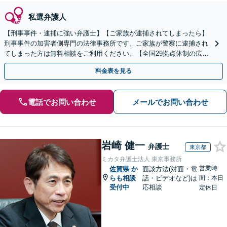
私選弁護人
【刑事事件・逮捕に強い弁護士】【ご家族が逮捕されてしまったら】
刑事事件の加害者側専門の法律事務所です。ご家族が警察に逮捕され
てしまった方は無料相談をご利用ください。【全国29拠点体制の広域
対応】【弁護士待機中/当日中の電話相談可(予約制)】
料金表を見る
電話でお問い合わせ
メールでお問い合わせ
岩崎 健一
弁護士
東京都
ミカタ弁護士法人 東京事務所
営業時
佐賀県
か
面談方法(対面・電
らも相談
話・ビデオなど)は
間：本日
受付中
応相談
定休日