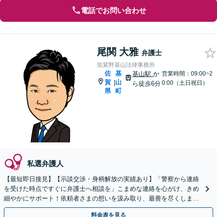
電話でお問い合わせ
尾関 大雅
弁護士
筑紫野基山法律事務所
佐
基
基山駅
か
営業時間：09:00~2
賀
山
|
0:00（土日祝日）
ら徒歩6分
県
町
私選弁護人
【最短即日接見】【示談交渉・身柄解放の実績あり】「警察から連絡
を受けた時点ですぐに弁護士へ相談を」こまめな連絡を心がけ、きめ
細やかにサポート！依頼者さまの想いを汲み取り、最善を尽くします
【完全個室対応／守秘義務厳守】【土日祝・夜間相談可】
料金表を見る