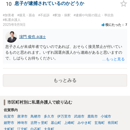
10
息子が逮捕されているのかどうか
#加害者
#接見・面会
#不起訴
#釈放・保釈
#逮捕や勾留の阻止・準抗告
#私選弁護人
2025年9月9日
役にたった
7
濵門 俊也
弁護士
息子さんが未成年者でないのであれば、おそらく接見禁止が付いてい
るものと思われます。いずれ国選弁護人から連絡があると思いますの
で、しばらくお待ちください。
もっとみる
市区町村別に私選弁護人で絞り込む
佐賀県内
佐賀市
唐津市
鳥栖市
多久市
伊万里市
武雄市
鹿島市
小城市
嬉野市
神埼市
吉野ヶ里町
基山町
上峰町
みやき町
玄海町
有田町
大町町
江北町
白石町
太良町