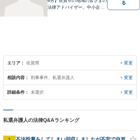
6分】佐賀市の地域の皆さまの
る
法律アドバイザー。中小企業
法務 ・不動産・交通事故な
ど、お気軽にご相談くださ
い。人生が良い方向に向くよ
う、最善を尽くさせていただ
きます。【土日夜間対応】
エリア
佐賀県
変更
相談内容
刑事事件、私選弁護人
変更
詳細条件
未選択
変更
私選弁護人の法律Q&Aランキング
1
不法投棄をしてしまい回収しましたが不安で自首