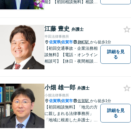
能】【初回相談無料】相談者
さまの声にしっかり耳を傾
け、解決まで丁寧にサポート
します。相続／離婚・男女問
題／交通事故／債務整理／労
江藤 豊史
弁護士
働問題など幅広く対応可能で
半田法律事務所
す。
佐賀県
佐賀市
麹町駅
から徒歩1分
|
【初回交通事故・企業法務相
詳細を見
談無料】【電話・オンライン
る
相談可】【休日・夜間相談
可】適正・迅速、そして親身
なサービスの提供を心がけて
います。
小畑 雄一郎
弁護士
小畑法律事務所
佐賀県
佐賀市
佐賀駅
から徒歩1分
|
【初回相談無料】「地元の方
詳細を見
に親しまれる法律事務所」
る
「地域に根差した弁護士」を
目指して活動しております。