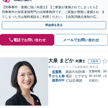
【刑事事件・逮捕に強い弁護士】【ご家族が逮捕されてしまったら】
刑事事件の加害者側専門の法律事務所です。ご家族が警察に逮捕され
てしまった方は無料相談をご利用ください。【全国29拠点体制の広域
対応】【弁護士待機中/当日中の電話相談可(予約制)】
料金表を見る
電話でお問い合わせ
メールでお問い合わせ
大泉 まどか
弁護士
大阪府
東京スタートアップ法律事務所 堺支店
営業時間：06:
佐賀県
面談方法(対面・
からも相
電話・ビデオな
30~22:00（土
談受付中
ど)は応相談
日祝日）