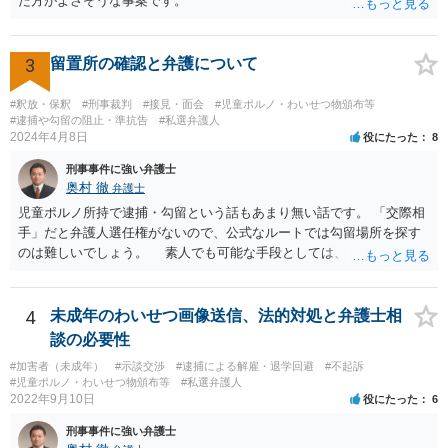
た方がよさそうな事案です。
3
留置所の確認と弁護について
#釈放・保釈
#刑事裁判
#接見・面会
#児童ポルノ・わいせつ物頒布等
#逮捕や勾留の阻止・準抗告
#私選弁護人
2024年4月8日
役にたった
8
刑事事件に強い弁護士
奥村 徹
弁護士
児童ポルノ所持で逮捕・勾留という話もあまり無い話です。 「交際相
手」だと弁護人選任権がないので、公式なルートでは勾留場所を探す
のは難しいでしょう。 素人でも可能な手段としては、「○○県内」と
いう限定があれば、全ての留置場・拘置所に被疑者宛の「居たら返事
してください」みたいな葉書を出してみて、宛先人不在で戻って来な
かった所に絞って問い合わせるという方法があります。
4
未成年のわいせつ画像送信、法的対処と弁護士相
談の必要性
#加害者（未成年）
#示談交渉
#逮捕による解雇・退学回避
#不起訴
#児童ポルノ・わいせつ物頒布等
#私選弁護人
2022年9月10日
役にたった
6
刑事事件に強い弁護士