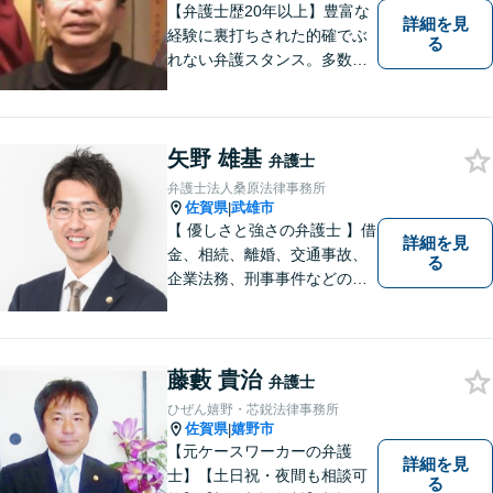
【弁護士歴20年以上】豊富な
詳細を見
経験に裏打ちされた的確でぶ
る
れない弁護スタンス。多数の
著書・メディア出演あり。
【借金・債務整理】約2000件
の解決実績。【相続遺言】司
矢野 雄基
法書士などとも連携しワンス
弁護士
トップで解決。難事件には他
弁護士法人桑原法律事務所
弁護士と協力も。元調停委
佐賀県
武雄市
|
員。
【 優しさと強さの弁護士 】借
詳細を見
金、相続、離婚、交通事故、
る
企業法務、刑事事件などのご
相談を承っております。まず
はお気軽にご相談ください。
チーム体制による迅速で最適
なリーガルサービスを提供い
藤藪 貴治
弁護士
たします。
ひぜん嬉野・芯鋭法律事務所
佐賀県
嬉野市
|
【元ケースワーカーの弁護
詳細を見
士】【土日祝・夜間も相談可
る