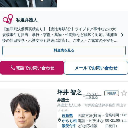
私選弁護人
【無罪判決獲得実績あり】【恵比寿駅8分】ライブドア事件などの大
規模事件も担当。暴行・窃盗・薬物・性犯罪など幅広く対応。逮捕直
後の即日接見・示談交渉も迅速に対応し、ご本人・ご家族の不安を最
小限に抑えます。【初回相談可能】【WEB面談可能】
料金表を見る
電話でお問い合わせ
メールでお問い合わせ
坪井 智之
岡山県
インタビュ
ーを見る
弁護士
弁護士法人山本・坪井綜合法律事務所 岡山オ
フィス
営業時間：08:
佐賀県
面談方法(対面・
からも相
電話・ビデオな
00~21:00（土
談受付中
ど)は応相談
日祝日）