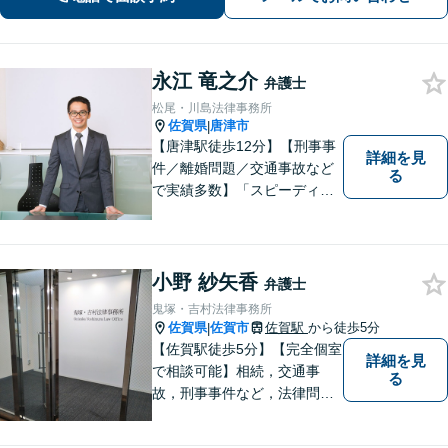
永江 竜之介
弁護士
松尾・川島法律事務所
佐賀県
唐津市
|
【唐津駅徒歩12分】【刑事事
詳細を見
件／離婚問題／交通事故など
る
で実績多数】「スピーディで
的確な判断」がモットーで
す。皆様に寄り添い、目線を
合わせながらどのような解決
が望ましいのかを共に考えま
小野 紗矢香
弁護士
す。ぜひお気軽にご相談くだ
鬼塚・吉村法律事務所
さい！【プライバシー完備】
佐賀県
佐賀市
佐賀駅
から徒歩5分
|
【佐賀駅徒歩5分】【完全個室
詳細を見
で相談可能】相続，交通事
る
故，刑事事件など，法律問題
でお困りの方は，是非私たち
にご相談下さい。 悩みは私た