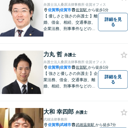
弁護士法人桑原法律事務所 佐賀オフィス
佐賀県
佐賀市
佐賀駅
から徒歩1分
|
【 優しさと強さの弁護士 】離
詳細を見
婚、借金、相続、交通事故、
る
企業法務、刑事事件などのご
相談を承っております。まず
はお気軽にご相談ください。
チーム体制による迅速で最適
力丸 哲
なリーガルサービスを提供い
弁護士
たします。
弁護士法人桑原法律事務所 佐賀オフィス
佐賀県
佐賀市
佐賀駅
から徒歩1分
|
【 強さと優しさの弁護士 】企
詳細を見
業法務、借金、交通事故、離
る
婚、相続、刑事事件などのご
相談を承っております。まず
はお気軽にご相談ください。
チーム体制による迅速で最適
大和 幸四郎
なリーガルサービスを提供い
弁護士
たします。
武雄法律事務所
佐賀県
武雄市
武雄温泉駅
から徒歩7分
|