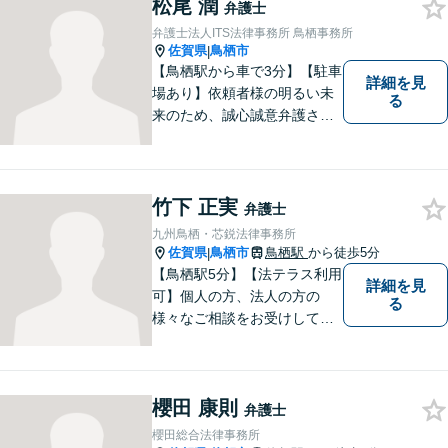
松尾 潤
弁護士
弁護士法人ITS法律事務所 鳥栖事務所
佐賀県
鳥栖市
|
【鳥栖駅から車で3分】【駐車
詳細を見
場あり】依頼者様の明るい未
る
来のため、誠心誠意弁護させ
ていただきます。弁護士とし
て、毅然とした対応を行いま
す。インターネット／刑事／
相続など、幅広い困りごとに
竹下 正実
弁護士
対応可能！【完全個室で対
九州鳥栖・芯鋭法律事務所
応】
佐賀県
鳥栖市
鳥栖駅
から徒歩5分
|
【鳥栖駅5分】【法テラス利用
詳細を見
可】個人の方、法人の方の
る
様々なご相談をお受けしてお
ります。依頼者様のお話をし
っかりお聞きし、お気持ちや
ご事情に沿った解決策をご提
櫻田 康則
案いたします。【債務整理・
弁護士
残業代請求については初回面
櫻田総合法律事務所