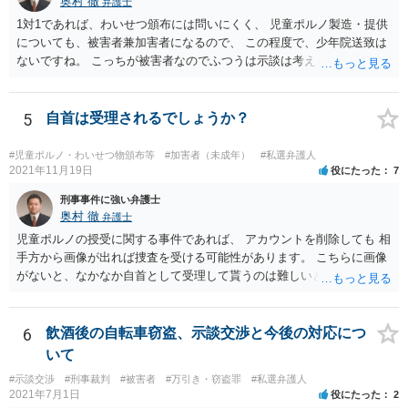
奥村 徹
弁護士
1対1であれば、わいせつ頒布には問いにくく、 児童ポルノ製造・提供
についても、被害者兼加害者になるので、 この程度で、少年院送致は
ないですね。 こっちが被害者なのでふつうは示談は考えません。 少年
事件を扱う弁護士に相談してください。
5
自首は受理されるでしょうか？
#児童ポルノ・わいせつ物頒布等
#加害者（未成年）
#私選弁護人
2021年11月19日
役にたった
7
刑事事件に強い弁護士
奥村 徹
弁護士
児童ポルノの授受に関する事件であれば、 アカウントを削除しても 相
手方から画像が出れば捜査を受ける可能性があります。 こちらに画像
がないと、なかなか自首として受理して貰うのは難しいと思います
が、 スケッチで説明するなどして、事実関係を警察に相談しておく
と、相手方からの捜査が来たときに、逮捕の必要性が少なくなるとい
う効果が得られることがあって、実際に相手方からの捜査が及んだけ
6
飲酒後の自転車窃盗、示談交渉と今後の対応につ
れど、逮捕されなかった事例もあります。
いて
#示談交渉
#刑事裁判
#被害者
#万引き・窃盗罪
#私選弁護人
2021年7月1日
役にたった
2