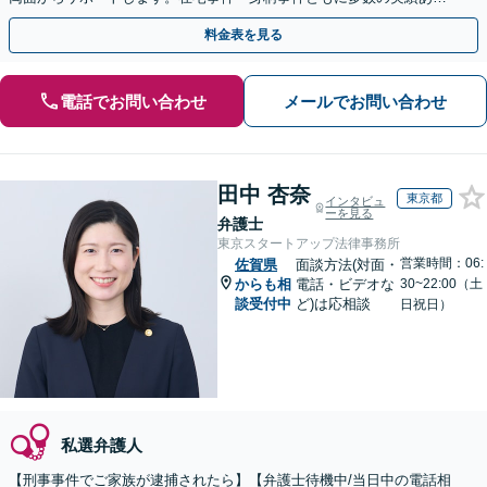
【初回相談無料】【佐賀駅1分】
料金表を見る
電話でお問い合わせ
メールでお問い合わせ
田中 杏奈
東京都
インタビュ
ーを見る
弁護士
東京スタートアップ法律事務所
営業時間：06:
佐賀県
面談方法(対面・
からも相
電話・ビデオな
30~22:00（土
談受付中
ど)は応相談
日祝日）
私選弁護人
【刑事事件でご家族が逮捕されたら】【弁護士待機中/当日中の電話相