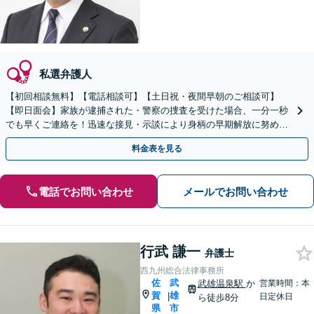
私選弁護人
【初回相談無料】【電話相談可】【土日祝・夜間早朝のご相談可】
【即日面会】家族が逮捕された・警察の捜査を受けた場合、一分一秒
でも早くご連絡を！迅速な接見・示談により身柄の早期解放に努めま
す。精神面のケアも重視し、少年事件にも力を入れています。
料金表を見る
電話でお問い合わせ
メールでお問い合わせ
行武 謙一
弁護士
西九州総合法律事務所
佐
武
武雄温泉駅
か
営業時間：本
賀
雄
|
日定休日
ら徒歩8分
県
市