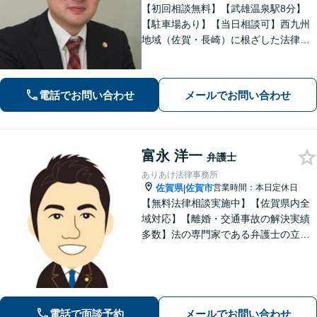
【初回相談無料】【武雄温泉駅8分】
【駐車場あり】【当日相談可】西九州
地域（佐賀・長崎）に根ざした法律事
務所です。まずはお気軽にご相談くだ
さい。離婚・借金・相続など、地元の
親しみやすい弁護士として、あなたの
電話でお問い合わせ
メールでお問い合わせ
お悩みをしっかり受け止めます！
富永 洋一
弁護士
ありあけ法律事務所
佐賀県
佐賀市
営業時間：本日定休日
|
【無料法律相談実施中】【佐賀県内全
域対応】【離婚・交通事故の解決実績
多数】法の専門家である弁護士の立場
から、依頼者様にとって最も利益とな
ることを第一に考えます。
電話で面談予約
メールでお問い合わせ