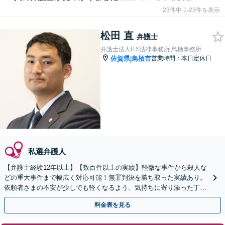
23件中 1-23件を表示
松田 直
弁護士
弁護士法人ITS法律事務所 鳥栖事務所
佐賀県
鳥栖市
営業時間：本日定休日
|
私選弁護人
【弁護士経験12年以上】【数百件以上の実績】軽微な事件から殺人な
どの重大事件まで幅広く対応可能！無罪判決を勝ち取った実績あり。
依頼者さまの不安が少しでも軽くなるよう、気持ちに寄り添った丁寧
な説明を心がけています【初回相談無料】
料金表を見る