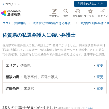
弁護士の方はこちら
ココナラへ
投稿する
探す
閲覧履歴
マイリスト
ログイン
ココナラ法律相談
佐賀県で法律相談できる弁護士
佐賀県で刑事事件に
佐賀県の私選弁護人に強い弁護士
佐賀県で私選弁護人に強い弁護士が23名見つかりました。初回面談無料や休日
面談に対応している弁護士、解決事例を持つ弁護士なども掲載中。さらに佐賀
市や鳥栖市、武雄市などの地域条件で弁護士を絞り込めます。刑事事件に関係
する加害者側や少年事件、再犯・前科あり等の細かな分野での絞り込み検索も
でき便利です。特に弁護士法人ITS法律事務所 鳥栖事務所の松田 直弁護士や筑
エリア
佐賀県
変更
紫野基山法律事務所の尾関 大雅弁護士、小畑法律事務所の野口 大弁護士のプロ
フィール情報や弁護士費用、強みなどが注目されています。『佐賀県で土日や
相談内容
刑事事件、私選弁護人
変更
夜間に発生した私選弁護人のトラブルを今すぐに弁護士に相談したい』『私選
弁護人のトラブル解決の実績豊富な近くの弁護士を検索したい』『初回相談無
料で私選弁護人を法律相談できる佐賀県内の弁護士に相談予約したい』などで
詳細条件
未選択
変更
お困りの相談者さんにおすすめです。
23
人の弁護士が見つかりました
(検索結果について詳しくは
こちら
)