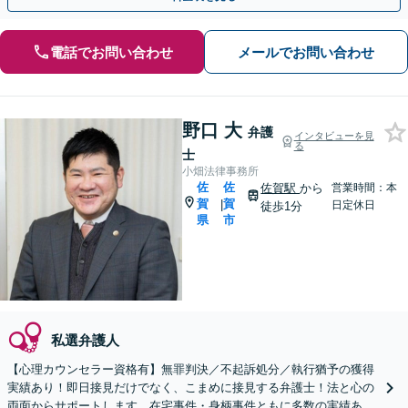
電話でお問い合わせ
メールでお問い合わせ
野口 大
弁護
インタビューを見
る
士
小畑法律事務所
佐
佐
佐賀駅
から
営業時間：本
賀
賀
|
日定休日
徒歩1分
県
市
私選弁護人
【心理カウンセラー資格有】無罪判決／不起訴処分／執行猶予の獲得
実績あり！即日接見だけでなく、こまめに接見する弁護士！法と心の
両面からサポートします。在宅事件・身柄事件ともに多数の実績あり