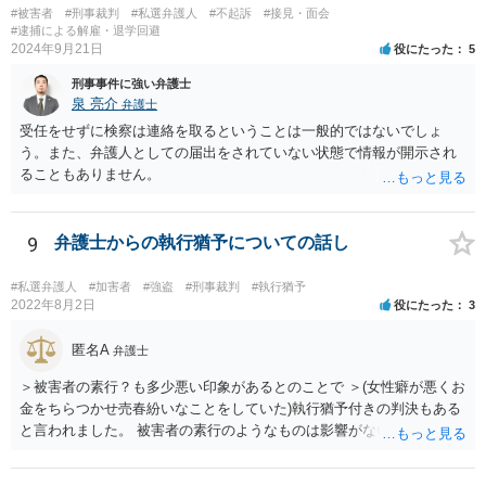
#被害者
#刑事裁判
#私選弁護人
#不起訴
#接見・面会
#逮捕による解雇・退学回避
2024年9月21日
役にたった
5
刑事事件に強い弁護士
泉 亮介
弁護士
受任をせずに検察は連絡を取るということは一般的ではないでしょ
う。また、弁護人としての届出をされていない状態で情報が開示され
ることもありません。
9
弁護士からの執行猶予についての話し
#私選弁護人
#加害者
#強盗
#刑事裁判
#執行猶予
2022年8月2日
役にたった
3
匿名A
弁護士
＞被害者の素行？も多少悪い印象があるとのことで ＞(女性癖が悪くお
金をちらつかせ売春紛いなことをしていた)執行猶予付きの判決もある
と言われました。 被害者の素行のようなものは影響がないかと思いま
すが、「執行猶予付きの判決もある」と言われたのであれば、可能性
はあるのではないでしょうか。