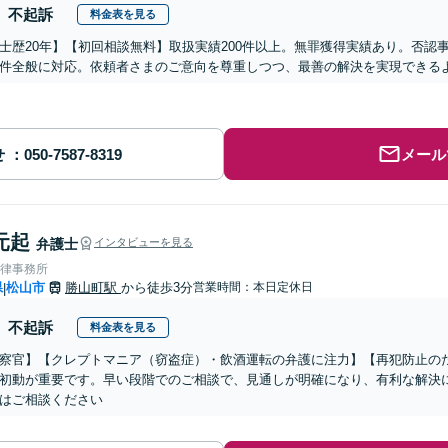
不起訴
料金表を見る
士歴20年】【初回相談無料】取扱実績200件以上。無罪獲得実績あり。否認
件全般に対応。依頼者さまのご意向を尊重しつつ、最善の解決を実現できる
せ
メール
元起
弁護士
インタビューを見る
法律事務所
県
松山市
勝山町駅
から徒歩3分
営業時間：本日定休日
|
不起訴
料金表を見る
察官】【クレプトマニア（窃盗症）・飲酒運転の弁護に注力】【再犯防止の
初動が重要です。早い段階でのご相談で、見通しが明確になり、有利な解決
はご相談ください