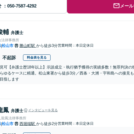
せ
メール
俊輔
弁護士
合法律事務所
県
松山市
勝山町駅
から徒歩3分
営業時間：本日定休日
|
不起訴
料金表を見る
見可【弁護士歴18年以上】示談成立・執行猶予獲得の実績多数！無罪判決の
らゆるケースに精通。松山東署から徒歩3分／西条・大洲・宇和島への接見
目指します
龍鳳
弁護士
インタビューを見る
人龍鳳法律事務所
県
松山市
西堀端駅
から徒歩2分
営業時間：本日定休日
|