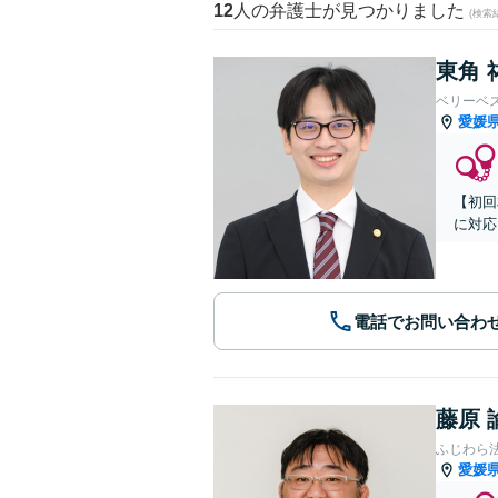
12
人の弁護士が見つかりました
(検索
東角 
ベリーベ
愛媛
【初回
に対応
電話でお問い合わ
藤原 
ふじわら
愛媛