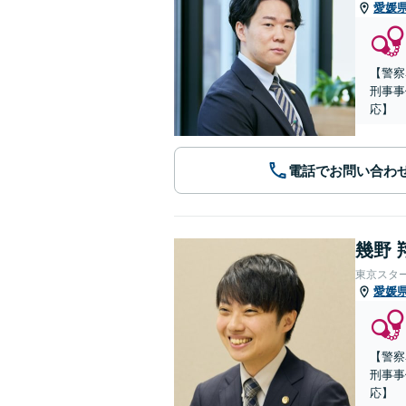
愛媛
【警察
刑事事
応】
電話でお問い合わ
幾野 
東京スタ
愛媛
【警察
刑事事
応】