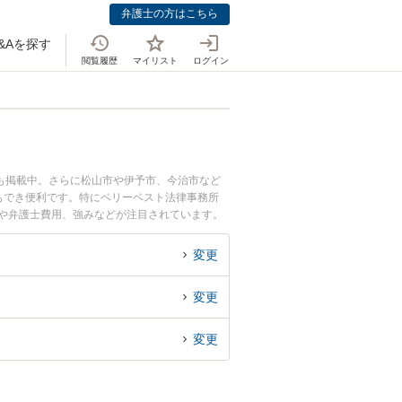
弁護士の方はこちら
&Aを探す
閲覧履歴
マイリスト
ログイン
も掲載中。さらに松山市や伊予市、今治市など
もでき便利です。特にベリーベスト法律事務所
報や弁護士費用、強みなどが注目されています。
弁護士を検索したい』『初回相談無料で不起訴を
変更
変更
変更