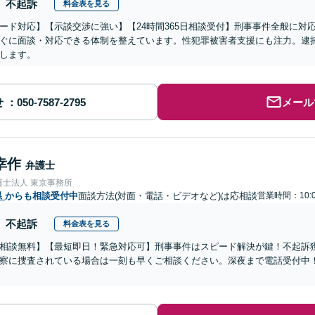
不起訴
料金表を見る
ード対応】【示談交渉に強い】【24時間365日相談受付】刑事事件全般に対
ぐに面談・対応できる体制を整えています。性犯罪被害者支援にも注力。逮
します。
せ
メール
幸作
弁護士
護士法人 東京事務所
県
からも相談受付中
面談方法(対面・電話・ビデオなど)は応相談
営業時間：10:
不起訴
料金表を見る
相談無料】【最短即日！緊急対応可】刑事事件はスピード解決が鍵！不起訴
察に捜査されている場合は一刻も早くご相談ください。深夜まで電話受付中