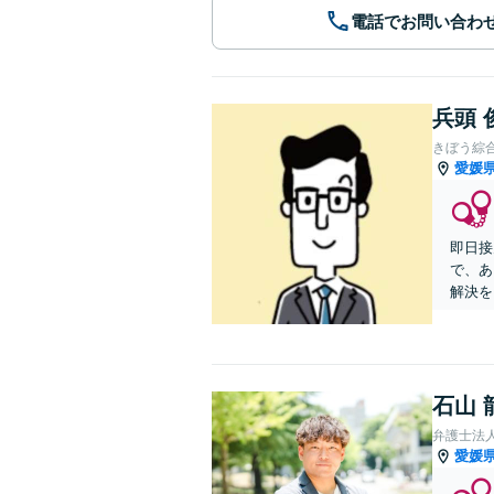
電話でお問い合わ
兵頭 
きぼう綜
愛媛
即日接
で、あ
解決を
石山 
弁護士法
愛媛