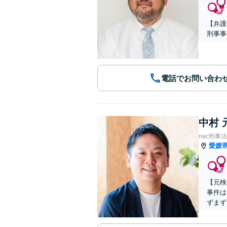
【弁護
刑事事
電話でお問い合わ
中村 
nac刑事
愛媛
【元検
事件は
ずまず