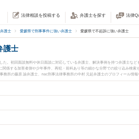
法律相談を投稿する
弁護士を探す
法律Q
弁護士
愛媛県で刑事事件に強い弁護士
愛媛県で不起訴に強い弁護士
弁護士
ました。初回面談無料や休日面談に対応している弁護士、解決事例を持つ弁護士など
に関係する加害者側や少年事件、再犯・前科あり等の細かな分野での絞り込み検索
事務所の藤原 諭弁護士、nac刑事法律事務所の中村 元起弁護士のプロフィール情
ブルを今すぐに弁護士に相談したい』『不起訴のトラブル解決の実績豊富な近くの
たい』などでお困りの相談者さんにおすすめです。