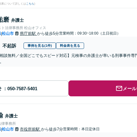
結果について詳しくは
こちら
)
祐磨
弁護士
スト法律事務所 松山オフィス
県
松山市
県庁前駅
から徒歩5分
営業時間：09:30~18:00（土日祝日）
|
不起訴
事例を見る(1件)
料金表を見る
相談無料／全国どこでもスピード対応】元検事の弁護士が率いる刑事事件専
。
せ
メール
諭
弁護士
法律事務所
県
松山市
市役所前駅
から徒歩7分
営業時間：本日定休日
|