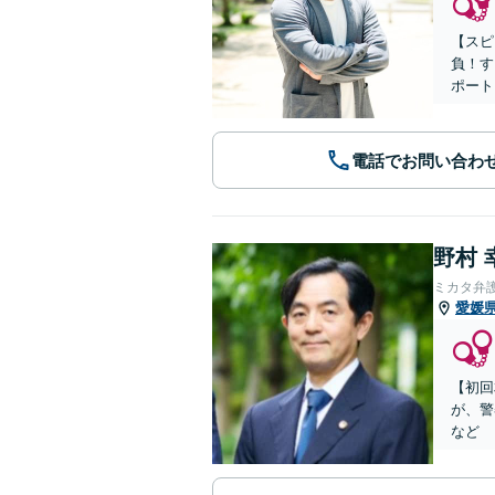
【スピ
負！す
ポート
電話でお問い合わ
野村 
ミカタ弁
愛媛
【初回
が、警
など