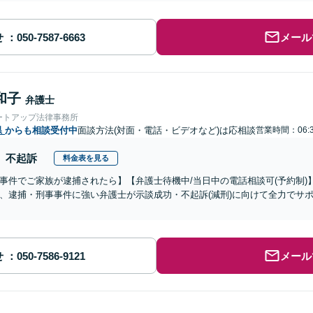
せ
メール
和子
弁護士
ートアップ法律事務所
県
からも相談受付中
面談方法(対面・電話・ビデオなど)は応相談
営業時間：06:
不起訴
料金表を見る
事件でご家族が逮捕されたら】【弁護士待機中/当日中の電話相談可(予約制
、逮捕・刑事事件に強い弁護士が示談成功・不起訴(減刑)に向けて全力でサ
せ
メール