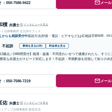
せ
メール
和積
弁護士
インタビューを見る
ート法律事務所 北九州オフィス
県
からも相談受付中
面談方法(対面・電話・ビデオなど)は応相談
営業時間：09:
不起訴
事例を見る(1件)
料金表を見る
13拠点／24時間受付】痴漢・盗撮・不同意わいせつで逮捕されたら、すぐ
豊富な弁護士がスピード対応します！不起訴・早期釈放を目指して粘りの弁
せ
メール
匡佑
弁護士
インタビューを見る
ートアップ法律事務所 新宿支店