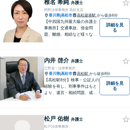
椎名 希純
弁護士
岡野法律事務所 高松支店
香川県
高松市
高松築港駅
から徒歩6分
|
【中四国九州最大級の弁護士
詳細を見
事務所】交通事故、借金問
る
題、離婚、相続など様々な問
題について、「何度でも無
料」の相談を行っています！
まずはお気軽にご相談くださ
内井 啓介
い！
弁護士
立野省一法律事務所
香川県
高松市
高松駅
から徒歩8分
|
【高松駅8分】検事・公証人の
詳細を見
経験を有し、刑事事件はもと
る
より、遺言・相続問題、成年
後見関係・任意後見契約、家
族信託契約、離婚問題などの
家事関係の事件を中心に取り
松戸 佑樹
扱うほか、一般民事事件も取
弁護士
り扱っております。
松戸法律事務所