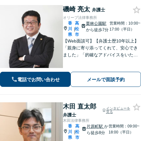
磯崎 亮太
弁護士
オリーブ法律事務所
香
高
栗林公園駅
営業時間：10:00~
川
松
|
17:00（平日）
から徒歩7分
県
市
【Web面談可】【弁護士歴10年以上】
「親身に寄り添ってくれて、安心でき
ました」「的確なアドバイスをいただ
けて、本当に助かりました」など、感
謝の声多数！共にお悩みを分かち合
い、解決の方針を考えてまいります
電話でお問い合わせ
メールで面談予約
【栗林公園駅7分／駐車場あり】
木田 直太郎
インタビューを
見る
弁護士
木田法律事務所
香
高
片原町駅
か
営業時間：09:00~
川
松
|
18:00（平日）
ら徒歩8分
県
市