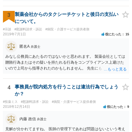
をかけてくる場合があります。 上記のような揺さぶりをかけられるこ
とで、損害の証明なくとも解決金という形で支払に応じてしまうケー
スがあるのでご注意ください。
3
製薬会社からのタクシーチケットと後日の支払い
について。
#示談
#慰謝料請求・訴訟
#病院・介護サービス提供者側
2019年7月1日
役にたった
15
匿名A
弁護士
みなし公務員にあたるのではないかと思われます。 製薬会社としては
贈賄行為またはその疑いを持たれる行為をコンプライアンス上避けた
いので上司から指導されたのかもしれません。 先生にも万一迷惑をか
けることになってはいけないと。
4
事務員が院内処方を行うことは違法行為でしょう
か？
#投薬ミス
#慰謝料請求・訴訟
#病院・介護サービス提供者側
2018年12月14日
役にたった
9
内藤 政信
弁護士
見解が分かれてますね。 医師の管理下であれば問題はないという考え