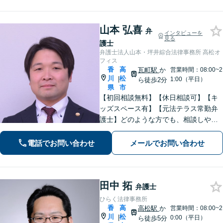
年以上】
山本 弘喜
弁
インタビューを
見る
護士
弁護士法人山本・坪井綜合法律事務所 高松オ
フィス
香
高
瓦町駅
か
営業時間：08:00~2
川
松
|
1:00（平日）
ら徒歩2分
県
市
【初回相談無料】【休日相談可】【キ
ッズスペース有】【元法テラス常勤弁
護士】どのような方でも、相談しやす
い環境を整えています。依頼者様に寄
り添った対応を心がけています。【離
電話でお問い合わせ
メールでお問い合わせ
婚・男女問題】DV被害へ積極的に対
応。お気軽にご相談ください。
田中 拓
弁護士
ひらく法律事務所
香
高
高松駅
か
営業時間：08:00~2
川
松
|
0:00（平日）
ら徒歩5分