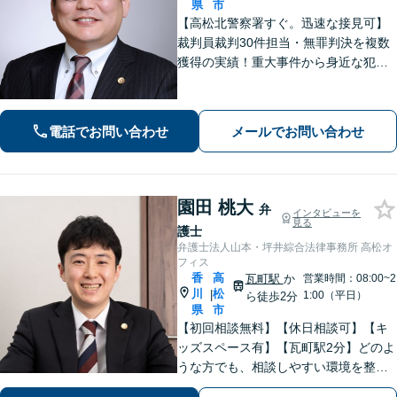
県
市
【高松北警察署すぐ。迅速な接見可】
裁判員裁判30件担当・無罪判決を複数
獲得の実績！重大事件から身近な犯罪
まで幅広く対応。医療・福祉・行政と
の幅広いネットワークが強み。離婚・
不貞の慰謝料請求に実績あり【電話相
電話でお問い合わせ
メールでお問い合わせ
談無料】【初回相談無料（法テラス利
用時）】
園田 桃大
弁
インタビューを
見る
護士
弁護士法人山本・坪井綜合法律事務所 高松オ
フィス
香
高
瓦町駅
か
営業時間：08:00~2
川
松
|
1:00（平日）
ら徒歩2分
県
市
【初回相談無料】【休日相談可】【キ
ッズスペース有】【瓦町駅2分】どのよ
うな方でも、相談しやすい環境を整え
ています。依頼者様に寄り添った対応