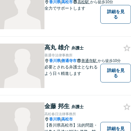
香川県
高松市
高松駅
から徒歩10分
|
全力でサポートします
詳細を見
る
高丸 雄介
弁護士
善通寺法律事務所
香川県
善通寺市
善通寺駅
から徒歩10分
|
必要とされる弁護士となれる
詳細を見
よう日々精進します
る
金藤 邦生
弁護士
高松春日法律事務所
香川県
高松市
|
【香川県高松市】法的問題・
詳細を見