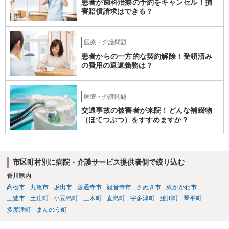
患者が歯科治療の予約をキャンセル！損
ので、まだそのグループホームに入って日が浅いなどの場合には、も
害賠償請求はできる？
う少し様子を見るしかありませんが、時間が経っているのに２度目の
他害行動があったということであれば、問題は思ったより深刻かもし
れません。 いずれにせよ、一度職員の方と暴力が生じた際の事実経緯
医療・介護問題
を確認し、またその直近に何か変化がなかったかなどのお子さんの障
患者からの一方的な契約解除！受領済み
がい特性に照らした原因分析をしてみると再発防止策が浮かぶかもし
の費用の返還義務は？
れません。
医療・介護問題
交通事故の被害者が来院！どんな補綴物
（ほてつぶつ）をすすめますか？
市区町村別に病院・介護サービス提供者側で絞り込む
香川県内
高松市
丸亀市
坂出市
善通寺市
観音寺市
さぬき市
東かがわ市
三豊市
土庄町
小豆島町
三木町
直島町
宇多津町
綾川町
琴平町
多度津町
まんのう町