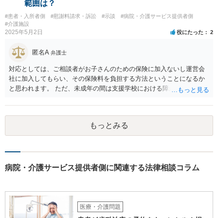
範囲は？
#患者・入所者側
#慰謝料請求・訴訟
#示談
#病院・介護サービス提供者側
#介護施設
2025年5月2日
役にたった
2
匿名A
弁護士
対応としては、ご相談者がお子さんのための保険に加入ないし運営会
社に加入してもらい、その保険料を負担する方法ということになるか
と思われます。 ただ、未成年の間は支援学校における障がい児向けの
損害賠償保険があるのですが、成人になってからはそれがあるかどう
かは少し調べてみてはいかがでしょうか。 グループホームは基本的に
要支援者自身が自立して生活する（その責任も負担する）ことを前提
もっとみる
とした支援システムなので、今回のように障がい者による損害や費用
が発生するたびに運営会社が負担するということはシステム的にも経
営的にも不可能に近いと思います。 なかなか重度になってくると受入
れてくれるグループホームも少ないのでおっしゃるように揉めない方
がよく、むしろ職員を増やして対応するとのことで悪くない対応のグ
病院・介護サービス提供者側に関連する法律相談コラム
ループホームの方だとも思います。 なので、方法としては冒頭のよう
に保険しかないかなと思いますが、成人の障がい者向けの損害保険が
あるかどうかですね。 あと、家での生活では出なかった他害行動（暴
力）がでたというお話ですが、それは、現在のグループホームの生活
医療・介護問題
に対するお子さんのストレスが出ている可能性も高いところです。 な