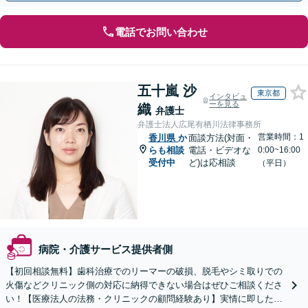
電話でお問い合わせ
五十嵐 沙
東京都
インタビュ
ーを見る
織
弁護士
弁護士法人広尾有栖川法律事務所
営業時間：1
香川県
か
面談方法(対面・
らも相談
電話・ビデオな
0:00~16:00
受付中
ど)は応相談
（平日）
病院・介護サービス提供者側
【初回相談無料】歯科治療でのリーマーの破損、脱毛やシミ取りでの
火傷などクリニック側の対応に納得できない場合はぜひご相談くださ
い！【医療法人の法務・クリニックの顧問経験あり】実情に即したア