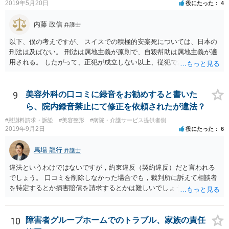
2019年5月20日
役にたった
4
内藤 政信
弁護士
以下、僕の考えですが、 スイスでの積極的安楽死については、日本の
刑法は及ばない。 刑法は属地主義が原則で、自殺幇助は属地主義が適
用される。 したがって、正犯が成立しない以上、従犯である幇助は成
立しな い。 スイスの法律はしりませんが、 おそらく幇助者が問われ
ることはないでしょう。 ほかに日本で成立するような犯罪はないでし
ょう。 遺灰についてはわかりません。おそらく薬物の検査はあるかも
9
美容外科の口コミに録音をお勧めすると書いた
し れませんが、禁製品にはあたらないでしょう。
ら、院内録音禁止にて修正を依頼されたが違法？
#慰謝料請求・訴訟
#美容整形
#病院・介護サービス提供者側
2019年9月2日
役にたった
6
馬場 龍行
弁護士
違法というわけではないですが，約束違反（契約違反）だと言われる
でしょう。 口コミを削除しなかった場合でも，裁判所に訴えて相談者
を特定するとか損害賠償を請求するとかは難しいでしょう。
10
障害者グループホームでのトラブル、家族の責任