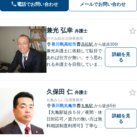
を心がけています。【離婚・男女問
電話でお問い合わせ
メールでお問い合わせ
題】DV被害へ積極的に対応。お気軽に
ご相談ください。
兼光 弘幸
弁護士
のぞみ総合法律事務所
香川県
高松市
高松駅
から徒歩10分
|
兼光弁護士に依頼して駄目で
詳細を見
あれば仕方が無い。そう思わ
る
れる弁護士を目指していま
す。
久保田 仁
弁護士
丸亀みらい法律事務所
香川県
丸亀市
丸亀駅
から徒歩5分
|
【丸亀駅徒歩５分／夜間・休
詳細を見
日対応可／資力の無い方は無
る
料相談制度利用可】丁寧な対
応を心がけております。お気