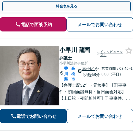
ドバイスで、納得のできるトラブルの解決を目指します。
料金表を見る
電話で面談予約
メールでお問い合わせ
小早川 龍司
インタビューを
見る
弁護士
小早川法律事務所
香
高
高松駅
か
営業時間：08:45~1
川
松
|
8:00（平日）
ら徒歩8分
県
市
【弁護士歴32年・元検事】【刑事事
件：初回面談無料・当日面会対応】
【土日祝・夜間相談可】刑事事件、離
婚・男女問題、相続、交通事故、債務
整理等。地域密着型で丁寧に対応しま
電話でお問い合わせ
メールでお問い合わせ
す。【高松駅徒歩10分】【所属弁護士3
名】