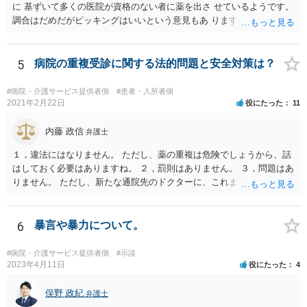
に 基ずいて多くの医院が資格のない者に薬を出さ せているようです。
調合はだめだがピッキングはいいという意見もあ りますね。 また患者
の負担軽減のために、薬剤師なく院内 処方を積極的に進めてる医者も
いますね。 院外とではかなり金額が低くなるようです。 したがって、
違法とは断じきれないですね。 あなたが罪になることは、まったくあ
5
病院の重複受診に関する法的問題と安全対策は？
りません。 やめるなら、２週間ルールにのっとってやめたほう がいい
でしょう。
#病院・介護サービス提供者側
#患者・入所者側
2021年2月22日
役にたった
11
内藤 政信
弁護士
１，違法にはなりません。 ただし、薬の重複は危険でしょうから、話
はしておく必要はありますね。 ２，罰則はありません。 ３，問題はあ
りません。 ただし、新たな通院先のドクターに、これまでの経緯を話
しておくこと になります。
6
暴言や暴力について。
#病院・介護サービス提供者側
#示談
2023年4月11日
役にたった
4
俣野 政紀
弁護士