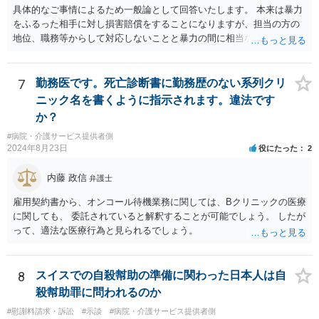
具体的なご事情によるため一般論として回答いたします。 本来は暴力
をふるった相手に対し損害賠償をすることになりますが、担当の方の
地位、職務等からして対応しないことと暴力の間に相当な関連性（因
果関係）があれば担当の方に対し損害賠償を請求できます。
7
勤務医です。死亡診断書に勤務歴のない系列クリ
ニック名を書くように指示されます。違法です
か？
#病院・介護サービス提供者側
2024年8月23日
役にたった
2
内藤 政信
弁護士
雇用契約書から、オンコール待機業務に関しては、Bクリニックの医療
に関しても、 委託されていると解釈することが可能でしょう。 したが
って、適法な医療行為と見られるでしょう。
8
スイスでの自殺幇助の準備に関わった日本人は自
殺幇助罪に問われるのか
#慰謝料請求・訴訟
#示談
#病院・介護サービス提供者側