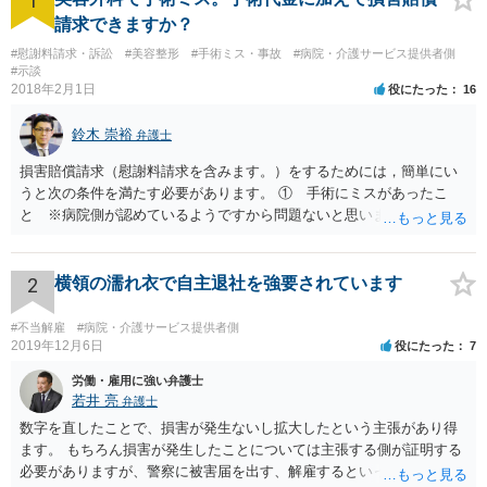
1
請求できますか？
#慰謝料請求・訴訟
#美容整形
#手術ミス・事故
#病院・介護サービス提供者側
#示談
2018年2月1日
役にたった
16
鈴木 崇裕
弁護士
損害賠償請求（慰謝料請求を含みます。）をするためには，簡単にい
うと次の条件を満たす必要があります。 ① 手術にミスがあったこ
と ※病院側が認めているようですから問題ないと思います。 ② 手
術のミスの「せいで」仕事を休まなければならなくなったこと ③ 手
術のミスの「せいで」マスクが外せなくなったこと ④ 仕事を休まな
ければならなくなった「せいで」休業損害が発生したこと ⑤ マスク
2
横領の濡れ衣で自主退社を強要されています
を外せなくなった「せいで」経済的に評価できる精神的な損害が発生
したこと 「せいで」と強調した点が，内藤先生のご指摘なさる「相当
#不当解雇
#病院・介護サービス提供者側
因果関係」です。 手術のミスと関係のないことまでは責任追及ができ
2019年12月6日
役にたった
7
ないということです。 手術のミスの結果，手術前と比べて見た目が著
労働・雇用に強い弁護士
しく悪くなってしまったとか， 手術のミスの結果，入院期間が延びて
若井 亮
弁護士
しまったとかいう事情があれば， 追加請求が可能な余地があります。
数字を直したことで、損害が発生ないし拡大したという主張があり得
ただし，手術代の返金に応じた際に「これ以上金銭の請求はしませ
ます。 もちろん損害が発生したことについては主張する側が証明する
ん」という趣旨の合意をしてしまっていると， 上記の請求は，基本的
必要がありますが、警察に被害届を出す、解雇するといった揺さぶり
には困難となります。