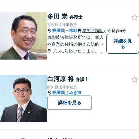
軽にご相談ください。（相談
は事前に御予約願います）
多田 崇
弁護士
東讃岐法律事務所
香川県
三木町
農学部前駅
から徒歩5分
|
東讃岐法律事務所では、個人
詳細を見
や企業の皆様の抱える法的ト
る
ラブルに対応いたします。 高
松まで行くのは少し遠いとい
う方は、当事務所をご利用く
ださい。
白河原 将
弁護士
白河原法律事務所
香川県
さぬき市
|
詳細を見る