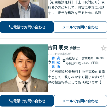
【初回相談無料】【土日祝対応可】依
頼者の方に対して、誠実に率直にお話
をし、正当な権利を守るために迅速に
問題解決に向けて尽力いたします。ベ
テラン弁護士のノウハウと、若手弁護
電話でお問い合わせ
メールでお問い合わせ
士のフットワークで、依頼者の方の多
様なニーズに応えます。
吉田 明央
弁護士
いろは法律事務所
香
高
高松駅
か
営業時間：09:30~
川
松
|
18:00（平日）
ら徒歩10分
県
市
【初回相談30分無料】地元高松の弁護
士として、親しみやすく頼りやすい法
律の相談相手としてあり続けます【相
続問題】他士業とスムーズに連携し、
納得できる解決の実現を目指します
【離婚問題】不貞慰謝料の請求する側
電話でお問い合わせ
メールでお問い合わせ
／された側、双方に対応【弁護士歴10