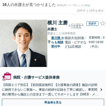
16
人の弁護士が見つかりました
(検索結果について詳しくは
こちら
)
16件中 1-16件を表示
横川 主磨
愛媛県
インタビュ
ーを見る
弁護士
愛媛まこと法律事務所
営業時間：0
香川県
か
面談方法(対面・
らも相談
電話・ビデオな
9:00~18:00
受付中
ど)は応相談
（平日）
病院・介護サービス提供者側
【四国エリア対応】【初回面談無料】【介護事故の調査】施設の説明
に納得できないご家族へ。事故の経緯や記録を丁寧に確認し、事実関
係の整理から施設との交渉まで一貫してサポートします【WEB・メー
ル相談可】
料金表を見る