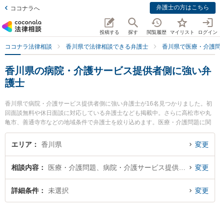
弁護士の方はこちら
ココナラへ
投稿する
探す
閲覧履歴
マイリスト
ログイン
ココナラ法律相談
香川県で法律相談できる弁護士
香川県で医療・介護
香川県の病院・介護サービス提供者側に強い弁
護士
香川県で病院・介護サービス提供者側に強い弁護士が16名見つかりました。初
回面談無料や休日面談に対応している弁護士なども掲載中。さらに高松市や丸
亀市、善通寺市などの地域条件で弁護士を絞り込めます。医療・介護問題に関
係する歯科治療ミスや美容整形のトラブル、産婦人科の訴訟等の細かな分野で
の絞り込み検索もでき便利です。特に小早川法律事務所の小早川 龍司弁護士や
エリア
香川県
変更
オリーブ法律事務所の磯崎 亮太弁護士、木田法律事務所の木田 直太郎弁護士の
プロフィール情報や弁護士費用、強みなどが注目されています。『香川県で土
相談内容
医療・介護問題、病院・介護サービス提供者側
変更
日や夜間に発生した病院・介護サービス提供者側のトラブルを今すぐに弁護士
に相談したい』『病院・介護サービス提供者側のトラブル解決の実績豊富な近
くの弁護士を検索したい』『初回相談無料で病院・介護サービス提供者側を法
詳細条件
未選択
変更
律相談できる香川県内の弁護士に相談予約したい』などでお困りの相談者さん
におすすめです。