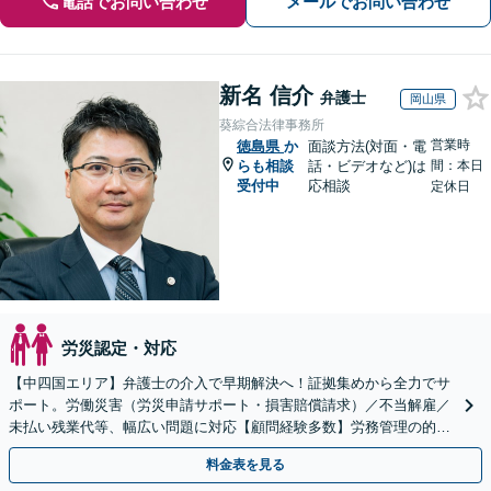
電話でお問い合わせ
メールでお問い合わせ
新名 信介
弁護士
岡山県
葵綜合法律事務所
営業時
徳島県
か
面談方法(対面・電
らも相談
話・ビデオなど)は
間：本日
受付中
応相談
定休日
労災認定・対応
【中四国エリア】弁護士の介入で早期解決へ！証拠集めから全力でサ
ポート。労働災害（労災申請サポート・損害賠償請求）／不当解雇／
未払い残業代等、幅広い問題に対応【顧問経験多数】労務管理の的確
なアドバイスに注力【夜間・休日対応】【岡山駅10分】
料金表を見る