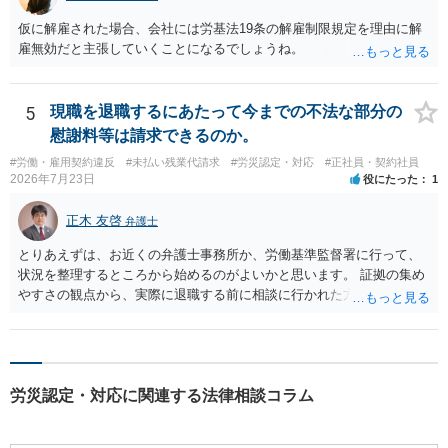
災での第三者行為傷害（同僚の不注意等による事故）の場合は、当該
仮に解雇された場合、会社には労基法19条の解雇制限規定を理由に解
第三者の賠償責任も考えられます。 労災で支払われた分は、損害額か
雇無効だと主張していくことになるでしょうね。
ら控除（損益相殺）されますが、それを超えた部分は、会社もしく
は、第三者から支払ってもらうことになります。 会社等との交渉が必
要になると思います（良い会社でしたら、自ら話してくると思います
5
現職を退職するにあたって今までの不法な部分の
が・・・）。極めて専門的な話ですので、詳細もしくは対応を最寄り
の弁護士にご相談ください。 以上、ご参考まで。
慰謝料等は請求できるのか。
#労働・雇用契約違反
#未払い残業代請求
#労災認定・対応
#正社員・契約社員
2026年7月23日
役にたった
1
正木 友啓
弁護士
とりあえずは、お近くの弁護士事務所か、労働基準監督署に行って、
状況を整理するところから始めるのがよいかと思います。 証拠の集め
やすさの観点から、実際に退職する前に相談に行かれた方がよいかと
思います
労災認定・対応に関連する法律相談コラム