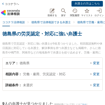
弁護士の方はこちら
ココナラへ
投稿する
探す
閲覧履歴
マイリスト
ログイン
ココナラ法律相談
徳島県で法律相談できる弁護士
徳島県で労働・雇用
徳島県の労災認定・対応に強い弁護士
徳島県で労災認定・対応に強い弁護士が9名見つかりました。初回面談無料や休
日面談に対応している弁護士、解決事例を持つ弁護士なども掲載中。さらに徳
島市や鳴門市、阿南市などの地域条件で弁護士を絞り込めます。労働・雇用に
関係する不当解雇や退職勧奨、内定取消等の細かな分野での絞り込み検索もで
き便利です。特にベリーベスト法律事務所 徳島オフィスの細谷 健人弁護士やパ
エリア
徳島県
変更
シィフィコ法律事務所の大八木 孝弁護士、弁護士法人徳島合同法律事務所の菊
池 真喜男弁護士のプロフィール情報や弁護士費用、強みなどが注目されていま
相談内容
労働・雇用、労災認定・対応
変更
す。『徳島県で土日や夜間に発生した労災認定・対応のトラブルを今すぐに弁
護士に相談したい』『労災認定・対応のトラブル解決の実績豊富な近くの弁護
士を検索したい』『初回相談無料で労災認定・対応を法律相談できる徳島県内
詳細条件
未選択
変更
の弁護士に相談予約したい』などでお困りの相談者さんにおすすめです。
9
人の弁護士が見つかりました
(検索結果について詳しくは
こちら
)