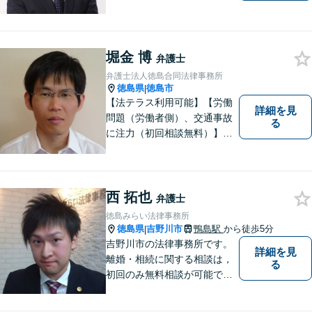
と中小企業診断士としての経
営の知見のシナジーで、徳島
の中小企業を中心に支援しま
堀金 博
す。
弁護士
弁護士法人徳島合同法律事務所
徳島県
徳島市
|
【法テラス利用可能】【労働
詳細を見
問題（労働者側）、交通事故
る
に注力（初回相談無料）】市
民の生活に関わる身近な事件
（労働問題/交通事故/不動産賃
貸借/消費者問題/離婚/相続/債
務整理など）を中心に、社会
西 拓也
弁護士
的事件にも対応いたします。
徳島みらい法律事務所
お気軽にご相談ください。
徳島県
吉野川市
鴨島駅
から徒歩5分
|
吉野川市の法律事務所です。
詳細を見
離婚・相続に関する相談は，
る
初回のみ無料相談が可能です
（要予約，事務所にお越しい
ただける方のみ。電話相談不