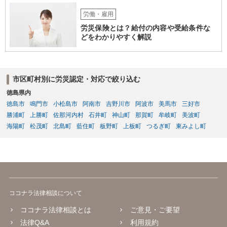
労働・雇用
労災保険とは？給付の内容や受給条件な
どをわかりやすく解説
市区町村別に労災認定・対応で絞り込む
徳島県内
徳島市
鳴門市
小松島市
阿南市
吉野川市
阿波市
美馬市
三好市
勝浦町
上勝町
佐那河内村
石井町
神山町
那賀町
牟岐町
美波町
海陽町
松茂町
北島町
藍住町
板野町
上板町
つるぎ町
東みよし町
ココナラ法律相談について
ココナラ法律相談とは
ご意見・ご要望
法律Q&A
利用規約