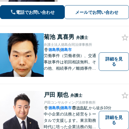
状況から抜け出すお手伝いをします。
電話でお問い合わせ
メールでお問い合わせ
菊池 真喜男
弁護士
弁護士法人徳島合同法律事務所
徳島県
徳島市
|
労働事件（労働者側）、交通
詳細を見
事故事件は初回相談無料。そ
る
の他、相続事件／離婚事件／
債務整理／行政事件など、幅
広い問題に対応可能！完全個
室対応でプライバシーが守ら
れます。【無料駐車場】
戸田 順也
弁護士
戸田コンサルティング法律事務所
徳島県
徳島市
徳島駅
から徒歩10分
|
中小企業の法務と経営をトー
詳細を見
タルで支援します。東京勤務
る
時代に培った企業法務の知見