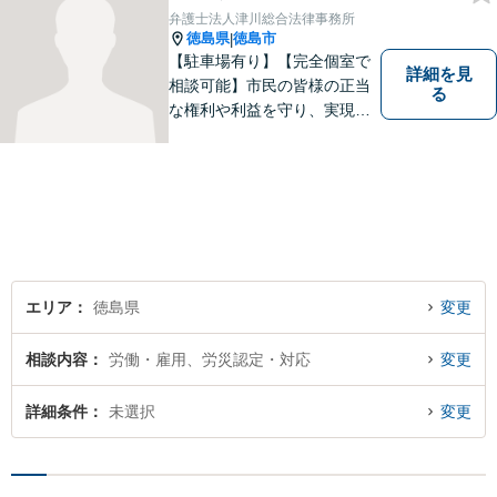
ご相談ください。
弁護士法人津川総合法律事務所
徳島県
徳島市
|
【駐車場有り】【完全個室で
詳細を見
相談可能】市民の皆様の正当
る
な権利や利益を守り、実現す
るために市民の皆さんに寄り
添って、一つ一つの事案に丁
寧に対応してまいります。ご
相談者様のお話をじっくり聴
き、最適な解決方法をご提案
いたします。
エリア
徳島県
変更
相談内容
労働・雇用、労災認定・対応
変更
詳細条件
未選択
変更