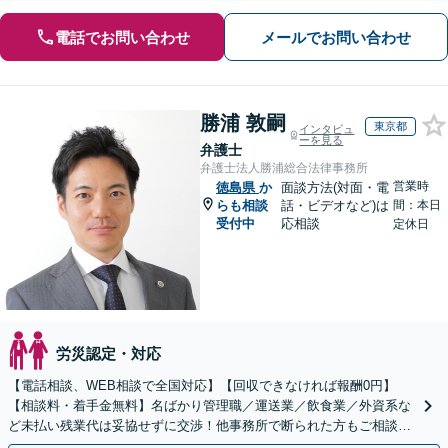
電話でお問い合わせ
メールでお問い合わせ
勝浦 敦嗣
東京都
インタビュ
ーを見る
弁護士
弁護士法人勝浦総合法律事務所
営業時
徳島県
か
面談方法(対面・電
らも相談
話・ビデオなど)は
間：本日
受付中
応相談
定休日
労災認定・対応
【電話相談、WEB相談で全国対応】【回収できなければ報酬0円】
【相談料・着手金無料】名ばかり管理職／運送業／飲食業／外資系な
ど未払い残業代は妥協せずに交渉！他事務所で断られた方もご相談く
ださい。【解決事例が豊富】土曜日も電話受付しています