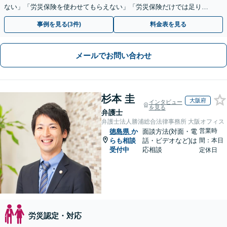
ない」「労災保険を使わせてもらえない」「労災保険だけでは足りな
い。損害賠償請求したい」など労働問題はお任せを。
事例を見る(3件)
料金表を見る
メールでお問い合わせ
杉本 圭
大阪府
インタビュー
を見る
弁護士
弁護士法人勝浦総合法律事務所 大阪オフィス
営業時
徳島県
か
面談方法(対面・電
らも相談
話・ビデオなど)は
間：本日
受付中
応相談
定休日
労災認定・対応