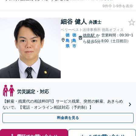
9件中 1-9件を表示
細谷 健人
弁護士
ベリーベスト法律事務所 徳島オフィス
徳
徳
徳島駅
か
営業時間：09:30~1
島
島
|
8:00（土日祝日）
ら徒歩5分
県
市
労災認定・対応
【解雇・残業代の相談料0円】サービス残業、突然の解雇、あきらめ
ないで。【電話・オンライン相談対応（予約制）】
料金表を見る