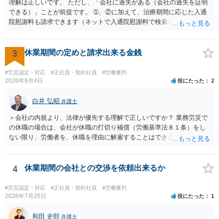
理解は正しいです。 ただし、「会社に過失がある（会社の過失を証明
できる）」ことが前提です。 ➀、②に加えて、治療期間に応じた入通
院慰謝料も請求できます（ネットで入通院慰謝料で検索すると詳しい
説明が出てきます）。 さらに、後遺症が残れば、後遺障害逸失利益と
後遺障害慰謝料も請求できます。これらは後遺障害の等級、あなたの
収入、年齢等で大きく変わりますので一般的にいくらとは言えませ
3
休業期間の定めと請求出来る金銭
ん。 弁護士に依頼する費用はそれぞれの弁護士で異なるので個別に聞
いてみるしかありませんが、旧日弁連規準を使った着手金・成功報酬
#労災認定・対応
#正社員・契約社員
#労働審判
方式と着手金ゼロまたは少額で成功報酬大目の方式のどちらかが多い
2026年8月4日
役にたった
2
と思います（個々の弁護士次第なので一般化はできません）。 早めに
弁護士に直接面談で相談されることをお勧めします。
白井 弘昭
弁護士
＞会社の内規より、法律が優先する理解で正しいですか？ 業務労災で
の休職の場合は、会社が休職の打切り補償（労働基準法８１条）をし
ない限り、労働者を、休職を理由に解雇することはできません（労働
基準法19条）。 会社の就業規則にて定められている休職期間及び休職
期間満了による退職は、業務労災への適用はありませんので、ご安心
ください。 仮に会社が打切り補償をせずに解雇した場合は、不当解雇
4
休業期間の会社との交渉を依頼出来るか
に当たります。 ＞労災の休業補償と、所得補償保険の保険金とは別
に、受け取れる金銭はありますでしょうか？ 業務労災の場合は、会社
#労災認定・対応
#正社員・契約社員
#労働審判
の安全配慮義務違反が認められると解されますので、会社の損害賠償
2026年7月25日
役にたった
1
責任（治療費、通院慰謝料、入院費、入院慰謝料、後遺障害慰謝料、
逸失利益等）が認められる可能性が高いと思われます。 また、業務労
和田 史郎
弁護士