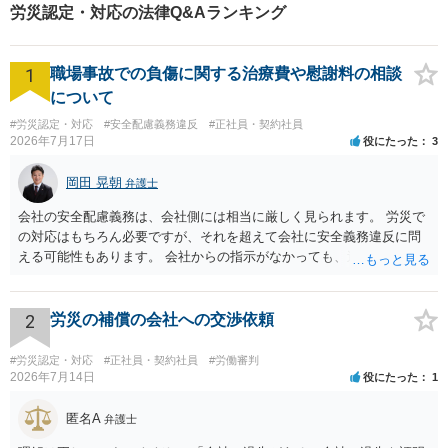
労災認定・対応の法律Q&Aランキング
1
職場事故での負傷に関する治療費や慰謝料の相談
について
#労災認定・対応
#安全配慮義務違反
#正社員・契約社員
2026年7月17日
役にたった
3
岡田 晃朝
弁護士
会社の安全配慮義務は、会社側には相当に厳しく見られます。 労災で
の対応はもちろん必要ですが、それを超えて会社に安全義務違反に問
える可能性もあります。 会社からの指示がなかっても、逆に危険な作
業の場合は会社側が危険を告げて注意を促していないとか、定期的な
実地指導をしていないことが問題になった事例もあります。ですの
で、指示が無ければ免責されるわけではありません。責任追及の交渉
2
労災の補償の会社への交渉依頼
となるでしょう。
#労災認定・対応
#正社員・契約社員
#労働審判
2026年7月14日
役にたった
1
匿名A
弁護士