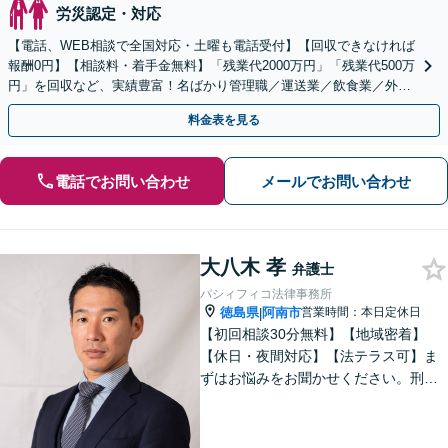
労災認定・対応
【電話、WEB相談で全国対応・土曜も電話受付】【回収できなければ
報酬0円】【相談料・着手金無料】「残業代2000万円」「残業代500万
円」を回収など、実績豊富！名ばかり管理職／運送業／飲食業／外資
系など妥協せずに交渉！他で断られた方も対応。
料金表を見る
電話でお問い合わせ
メールでお問い合わせ
大八木 孝
弁護士
パシィフィコ法律事務所
徳島県
阿南市
営業時間：本日定休日
|
【初回相談30分無料】【地域密着】
【休日・夜間対応】【法テラス可】ま
ずはお悩みをお聞かせください。刑事
事件：元検察官の経験を活かし、幅広
く対応。離婚問題：協議・調停・裁
判、各段階に対応。債務整理：苦しい