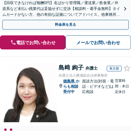
【回収できなければ報酬0円】名ばかり管理職／運送業／飲食業／外
資系など未払い残業代は妥協せずに交渉【相談料・着手金無料】タイ
ムカードがない方、他の有効な証拠についてアドバイス。他事務所で
断られた方もご相談ください。あなたの権利を守ります！
料金表を見る
電話でお問い合わせ
メールでお問い合わせ
島﨑 絢子
弁護士
東京都
弁護士法人勝浦総合法律事務所
営業時
徳島県
か
面談方法(対面・電
らも相談
話・ビデオなど)は
間：本日
受付中
応相談
定休日