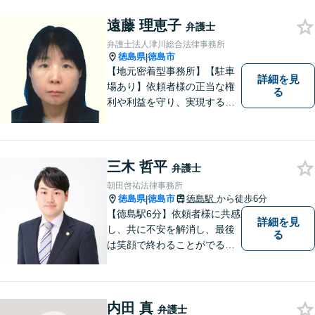
可。）。
遠藤 理恵子
弁護士
弁護士法人津川総合法律事務所
徳島県
徳島市
|
【地元密着型事務所】【駐車
詳細を見
場あり】依頼者様の正当な権
る
利や利益を守り、実現するた
め、あらゆる努力を惜しみま
せん。寄り添い、細心の注意
を払い、丁寧に対処してまい
ります。個人・法人問わずあ
三木 哲平
弁護士
らゆる問題に対応可能！
朝田啓祐法律事務所
徳島県
徳島市
徳島駅
から徒歩6分
|
【徳島駅6分】依頼者様に共感
詳細を見
し、共に不安を解消し、最後
る
は笑顔で終わることがでるよ
うに取り組んで参ります。 じ
っくりとご相談者のお話しを
聴くことを第一と考えて、ご
内田 真
相談にのっています。 まずは
弁護士