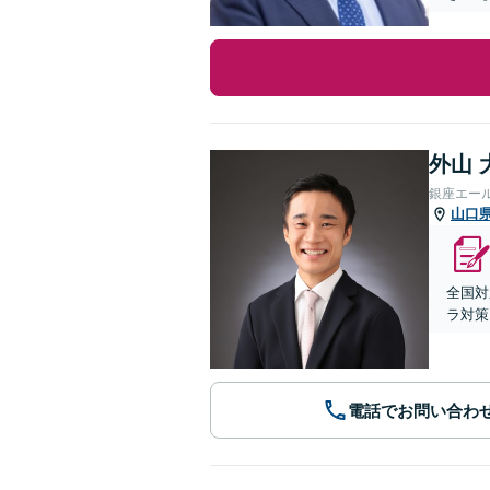
外山 
銀座エー
山口
全国対
ラ対策
電話でお問い合わ