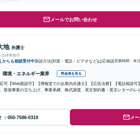
メールでお問い合わせ
大地
弁護士
ル法律事務所
県
からも相談受付中
面談方法(対面・電話・ビデオなど)は応相談
営業時間：本
環境・エネルギー業界
料金表を見る
応可【Web面談可】【博報堂での企業内弁護士】【広告法務】【電話相談可】Yo
、新規事業の立ち上げ、事業承継、株式譲渡、英文契約書・英文レターのレ
せ
メー