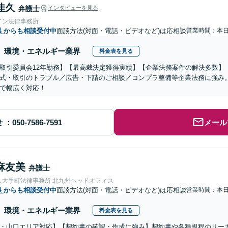
佳久
弁護士
インタビューを見る
イン法律事務所
県
からも相談受付中
面談方法(対面・電話・ビデオなど)は応相談
営業時間：本
環境・エネルギー業界
料金表を見る
取引委員会12年勤務】【最高裁決定獲得実績】【企業法務案件の解決多数】
式・取引のトラブル／広告・下請のご相談／コンプラ整備等企業法務に強み
で幅広く対応！
せ
メール
麻友美
弁護士
人大手町法律事務所 北九州ヘッドオフィス
県
からも相談受付中
面談方法(対面・電話・ビデオなど)は応相談
営業時間：本
環境・エネルギー業界
料金表を見る
・山口エリア対応】【契約書の確認・作成に強み】契約書や各種規程のリー