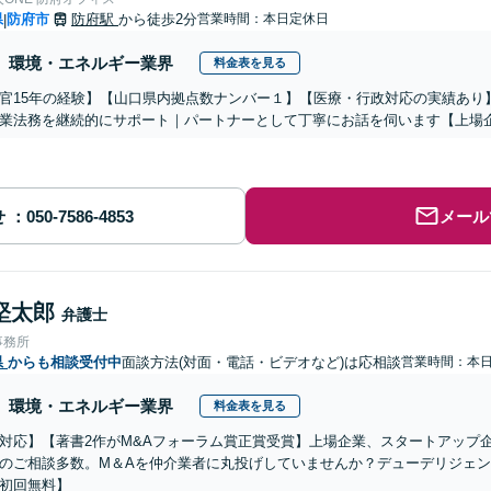
県
防府市
防府駅
から徒歩2分
営業時間：本日定休日
|
環境・エネルギー業界
料金表を見る
官15年の経験】【山口県内拠点数ナンバー１】【医療・行政対応の実績あり
業法務を継続的にサポート｜パートナーとして丁寧にお話を伺います【上場
せ
メール
堅太郎
弁護士
事務所
県
からも相談受付中
面談方法(対面・電話・ビデオなど)は応相談
営業時間：本
環境・エネルギー業界
料金表を見る
対応】【著書2作がM&Aフォーラム賞正賞受賞】上場企業、スタートアップ
のご相談多数。M＆Aを仲介業者に丸投げしていませんか？デューデリジェ
初回無料】