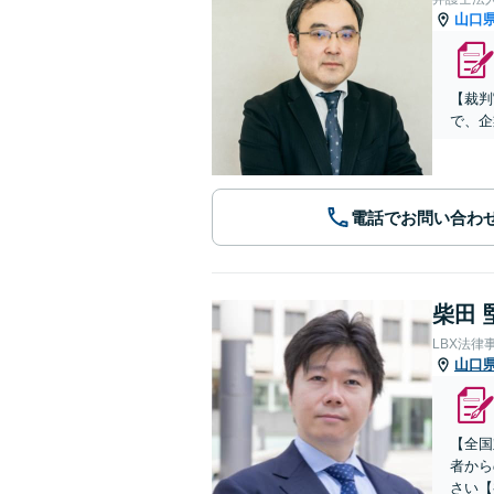
山口
【裁判
で、企
電話でお問い合わ
柴田 
LBX法律
山口
【全国
者から
さい【