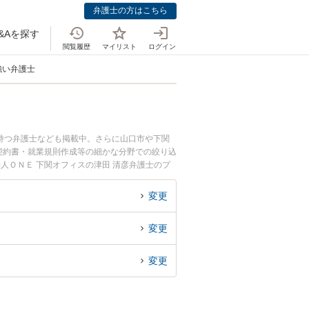
弁護士の方はこちら
&Aを探す
閲覧履歴
マイリスト
ログイン
強い弁護士
持つ弁護士なども掲載中。さらに山口市や下関
契約書・就業規則作成等の細かな分野での絞り込
人ＯＮＥ 下関オフィスの津田 清彦弁護士のプ
を今すぐに弁護士に相談したい』『環境・エネル
県内の弁護士に相談予約したい』などでお困りの
変更
変更
変更