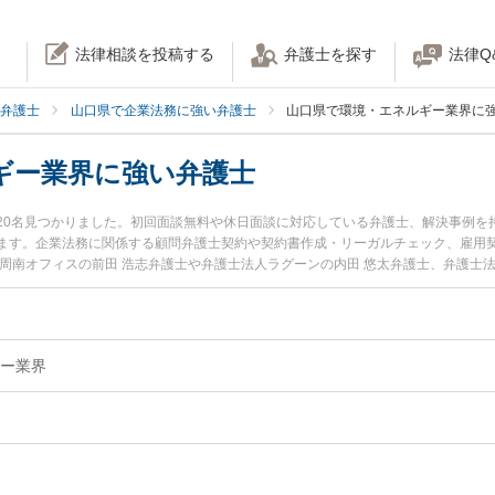
法律相談を投稿する
弁護士を探す
法律Q
弁護士
山口県で企業法務に強い弁護士
山口県で環境・エネルギー業界に
ギー業界に強い弁護士
20名見つかりました。初回面談無料や休日面談に対応している弁護士、解決事例を
ます。企業法務に関係する顧問弁護士契約や契約書作成・リーガルチェック、雇用
周南オフィスの前田 浩志弁護士や弁護士法人ラグーンの内田 悠太弁護士、弁護士法
されています。『山口県で土日や夜間に発生した環境・エネルギー業界のトラブル
護士を検索したい』『初回相談無料で環境・エネルギー業界を法律相談できる山口
ー業界