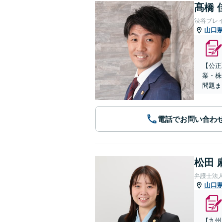
髙橋 
渋谷ブレ
山口
【公正
業・株
問題ま
電話でお問い合わ
松田 
弁護士法
山口
【九州