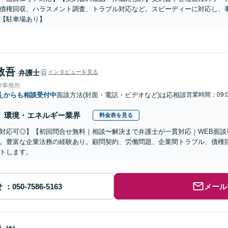
債権回収、ハラスメント調査、トラブル対応など。スピーディーに対応し、
【駐車場あり】
敬吾
弁護士
インタビューを見る
律事務所
県
からも相談受付中
面談方法(対面・電話・ビデオなど)は応相談
営業時間：09:
環境・エネルギー業界
料金表を見る
対応可◎】【初回問合せ無料｜相談〜解決まで弁護士が一貫対応｜WEB面談
。豊富な企業法務の経験あり。顧問契約、労働問題、企業間トラブル、債権
トします。
せ
メール