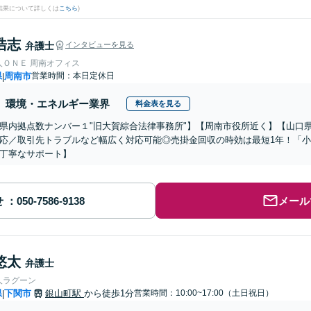
結果について詳しくは
こちら
)
浩志
弁護士
インタビューを見る
人ＯＮＥ 周南オフィス
県
周南市
営業時間：本日定休日
|
環境・エネルギー業界
料金表を見る
県内拠点数ナンバー１"旧大賀綜合法律事務所"】【周南市役所近く】【山口
応／取引先トラブルなど幅広く対応可能◎売掛金回収の時効は最短1年！「
丁寧なサポート】
せ
メール
悠太
弁護士
人ラグーン
県
下関市
銀山町駅
から徒歩1分
営業時間：10:00~17:00（土日祝日）
|