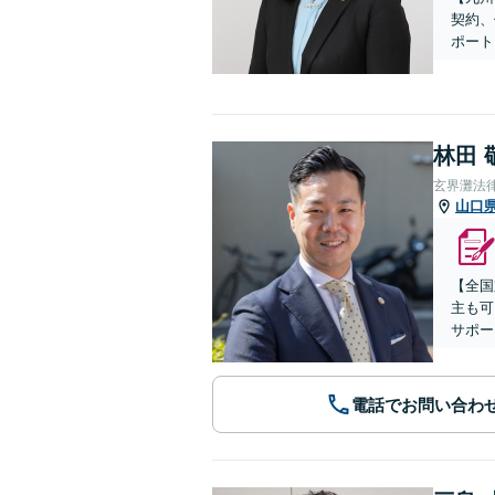
契約、
ポート
林田 
玄界灘法
山口
【全国
主も可
サポー
電話でお問い合わ