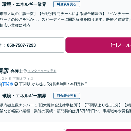
環境・エネルギー業界
料金表を見る
市最大級の弁護士数】【分野別専門チームによる総合解決力】「ベンチャー
ワークの軽さを活かし、スピーディーに問題解決を図ります。医療／建築業
幅広い業種に対応
せ
メール
清彦
弁護士
インタビューを見る
人ＯＮＥ 下関オフィス
県
下関市
下関駅
から徒歩5分
営業時間：本日定休日
|
環境・エネルギー業界
料金表を見る
県内拠点数ナンバー１"旧大賀綜合法律事務所"】【下関駅より徒歩1分】【対
業など幅広い業種・業態の実績！顧問契約は月5万5千円〜。事業戦略や労務
】