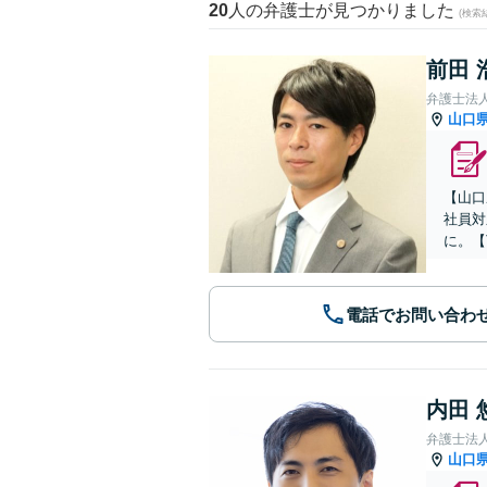
20
人の弁護士が見つかりました
(検索
前田 
弁護士法
山口
【山口
社員対
に。【
電話でお問い合わ
内田 
弁護士法
山口