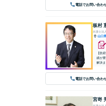
電話でお問い合わ
板村 
弁護士法
山口
【防府
績が豊
解決ま
電話でお問い合わ
宮嵜 
弁護士法人