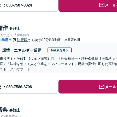
せ
メール
憲作
弁護士
人いたむら法律事務所
県
防府市
防府駅
から徒歩10分
営業時間：本日定休日
|
環境・エネルギー業界
料金表を見る
市役所すぐそば】【ウェブ面談対応】【社会福祉士・精神保健福祉士資格あ
富」「法律を使って人と企業をエンパワーメント」現場の実情に即した実践
でトータルサポート
せ
メール
秀典
弁護士
ONE 防府オフィス