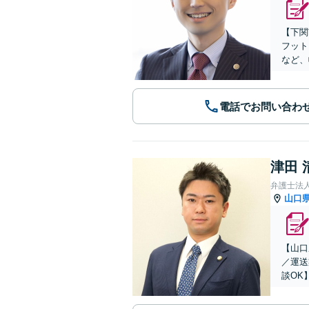
【下関
フット
など、
電話でお問い合わ
津田 
弁護士法
山口
【山口
／運送
談OK