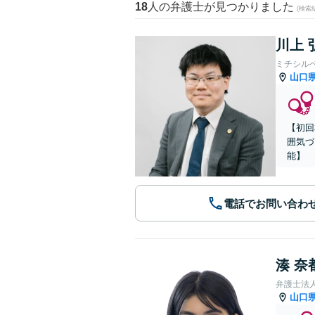
18
人の弁護士が見つかりました
(検索
川上 
ミチシル
山口
【初回
囲気づ
能】
電話でお問い合わ
湊 奈
弁護士法
山口