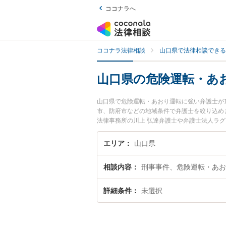
ココナラへ
ココナラ法律相談
山口県で法律相談できる
山口県の危険運転・あ
山口県で危険運転・あおり運転に強い弁護士が
市、防府市などの地域条件で弁護士を絞り込め
法律事務所の川上 弘達弁護士や弁護士法人ラグ
目されています。『山口県で土日や夜間に発生
弁護士を検索したい』『初回相談無料で危険運
エリア
山口県
相談内容
刑事事件、危険運転・あお
詳細条件
未選択