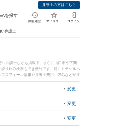
弁護士の方はこちら
&Aを探す
閲覧履歴
マイリスト
ログイン
強い弁護士
持つ弁護士なども掲載中。さらに山口市や下関
の絞り込み検索もでき便利です。特にミチシルベ
士のプロフィール情報や弁護士費用、強みなどが注
・あおり運転のトラブル解決の実績豊富な近くの
りの相談者さんにおすすめです。
変更
変更
変更