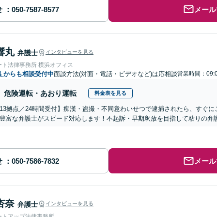
せ
メール
響丸
弁護士
インタビューを見る
ート法律事務所 横浜オフィス
県
からも相談受付中
面談方法(対面・電話・ビデオなど)は応相談
営業時間：09:0
危険運転・あおり運転
料金表を見る
13拠点／24時間受付】痴漢・盗撮・不同意わいせつで逮捕されたら、すぐ
豊富な弁護士がスピード対応します！不起訴・早期釈放を目指して粘りの弁
せ
メール
杏奈
弁護士
インタビューを見る
ートアップ法律事務所