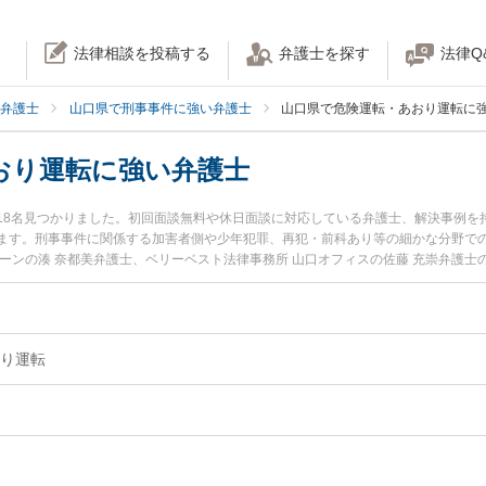
法律相談を投稿する
弁護士を探す
法律Q
弁護士
山口県で刑事事件に強い弁護士
山口県で危険運転・あおり運転に
おり運転に強い弁護士
18名見つかりました。初回面談無料や休日面談に対応している弁護士、解決事例を
ます。刑事事件に関係する加害者側や少年犯罪、再犯・前科あり等の細かな分野で
ーンの湊 奈都美弁護士、ベリーベスト法律事務所 山口オフィスの佐藤 充崇弁護
した危険運転・あおり運転のトラブルを今すぐに弁護士に相談したい』『危険運転
転・あおり運転を法律相談できる山口県内の弁護士に相談予約したい』などでお困
り運転