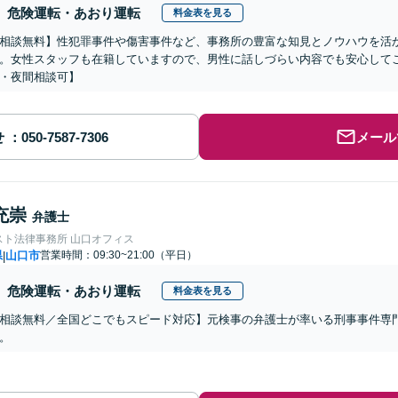
危険運転・あおり運転
料金表を見る
相談無料】性犯罪事件や傷害事件など、事務所の豊富な知見とノウハウを活
。女性スタッフも在籍していますので、男性に話しづらい内容でも安心して
・夜間相談可】
せ
メール
充崇
弁護士
スト法律事務所 山口オフィス
県
山口市
営業時間：09:30~21:00（平日）
|
危険運転・あおり運転
料金表を見る
相談無料／全国どこでもスピード対応】元検事の弁護士が率いる刑事事件専
。