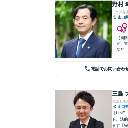
野村 
ミカタ弁
山口
【初回
が、警
など
電話でお問い合わ
三島 
弁護士法
山口
【LIN
ト。法的
ます【完