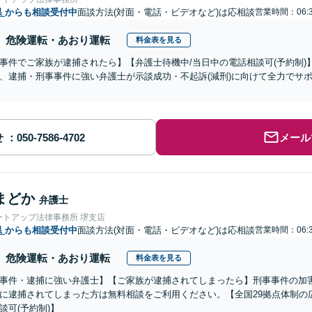
県
からも相談受付中
面談方法(対面・電話・ビデオなど)は応相談
営業時間：06:3
危険運転・あおり運転
料金表を見る
事件でご家族が逮捕されたら】【弁護士待機中/当日中の電話相談可(予約制
、逮捕・刑事事件に強い弁護士が示談成功・不起訴(減刑)に向けて全力でサ
せ
メール
まどか
弁護士
ートアップ法律事務所 堺支店
県
からも相談受付中
面談方法(対面・電話・ビデオなど)は応相談
営業時間：06:3
危険運転・あおり運転
料金表を見る
事件・逮捕に強い弁護士】【ご家族が逮捕されてしまったら】刑事事件の加
に逮捕されてしまった方は無料相談をご利用ください。【全国29拠点体制の
談可(予約制)】