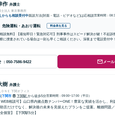
幸作
弁護士
護士法人 東京事務所
県
からも相談受付中
面談方法(対面・電話・ビデオなど)は応相談
営業時間：08:3
危険運転・あおり運転
料金表を見る
相談無料】【最短即日！緊急対応可】刑事事件はスピード解決が鍵！不起訴
察に捜査されている場合は一刻も早くご相談ください。深夜まで電話受付中
せ
メール
大樹
弁護士
人ＯＮＥ 下関オフィス
県
下関市
下関駅
から徒歩5分
営業時間：09:00~17:00（平日）
|
E・WEB相談可】山口県内拠点数ナンバーONE！豊富な実績を活かし、
助言だけでなく、解決後の未来を見据えたプランをご提案。離婚問題／
全個室】【下関駅5分】