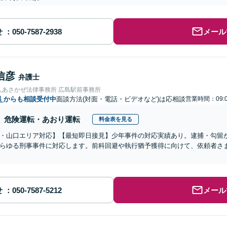
せ
メール
信彦
弁護士
人あさかぜ法律事務所 広島駅前事務所
県
からも相談受付中
面談方法(対面・電話・ビデオなど)は応相談
営業時間：09:0
危険運転・あおり運転
料金表を見る
・山口エリア対応】【最短即日接見】少年事件の対応実績あり。逮捕・勾留
らゆる刑事事件に対応します。前科回避や執行猶予獲得に向けて、依頼者さ
せ
メール