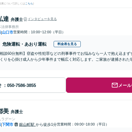
結果について詳しくは
こちら
)
弘達
弁護士
インタビューを見る
ベ法律事務所
県
山口市
営業時間：10:00~12:00（平日）
|
危険運転・あおり運転
料金表を見る
相談60分無料】窃盗や性犯罪などの刑事事件でお悩みなら一人で抱え込まず
くりを心掛け成人から少年事件まで幅広く対応します。ご家族が逮捕された場
せ
メール
都美
弁護士
人ラグーン
県
下関市
銀山町駅
から徒歩1分
営業時間：09:00~18:00（平日）
|