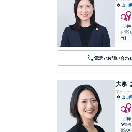
山口
【刑事
ド重視
門】
電話でお問い合わ
大泉 
東京スタ
山口
【刑事
が警察
電話相