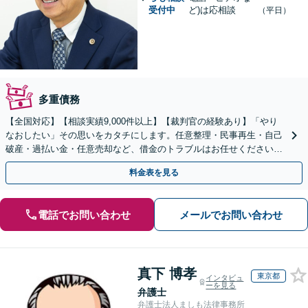
受付中
ど)は応相談
（平日）
多重債務
【全国対応】【相談実績9,000件以上】【裁判官の経験あり】「やり
なおしたい」その思いをカタチにします。任意整理・民事再生・自己
破産・過払い金・任意売却など、借金のトラブルはお任せください。
【初回相談無料】【全国対応可能】
料金表を見る
電話でお問い合わせ
メールでお問い合わせ
真下 博孝
東京都
インタビュ
ーを見る
弁護士
弁護士法人ましも法律事務所