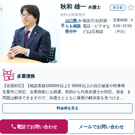
秋和 雄一
弁護士
東京都
秋和法律事務所
営業時間：0
山口県
か
面談方法(対面・
らも相談
電話・ビデオな
9:00~23:59
受付中
ど)は応相談
（平日）
多重債務
【全国対応】【相談実績10000件以上】500件以上の自己破産や民事再
生案件に対応、企業倒産にも精通。初回から代表弁護士が対応。借金
問題は解決できますので、弁護士とともに最善の解決策を見つけまし
ょう【初回相談無料】【法テラス利用可】
料金表を見る
電話でお問い合わせ
メールでお問い合わせ