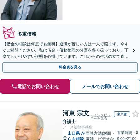
多重債務
【借金の相談は何度でも無料】返済が苦しい方は一人で悩まず、今す
ぐご相談ください。私は借金・債務整理の分野を多く扱っており、丁
寧でわかりやすい説明を心掛けています。これからの生活の立て直し
を全力で支えます【山口駅徒歩13分】【駐車場完備】
料金表を見る
電話でお問い合わせ
メールでお問い合わせ
河東 宗文
東京都
インタビュ
ーを見る
弁護士
アース法律事務所
営業時間：0
山口県
か
面談方法(対面・
らも相談
電話・ビデオな
9:00~21:00