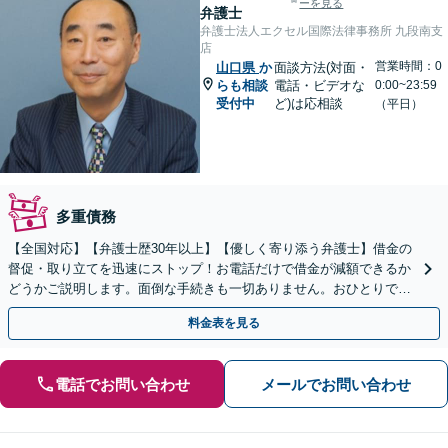
ーを見る
弁護士
弁護士法人エクセル国際法律事務所 九段南支
店
営業時間：0
山口県
か
面談方法(対面・
らも相談
電話・ビデオな
0:00~23:59
受付中
ど)は応相談
（平日）
多重債務
【全国対応】【弁護士歴30年以上】【優しく寄り添う弁護士】借金の
督促・取り立てを迅速にストップ！お電話だけで借金が減額できるか
どうかご説明します。面倒な手続きも一切ありません。おひとりで悩
まず、お気軽にご相談ください。【電話相談可】
料金表を見る
電話でお問い合わせ
メールでお問い合わせ