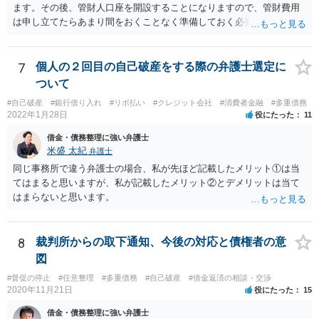
ます。その後、管財人口座を開設することになりますので、管財費用
は申し立てたらあまり間をおくことなく準備しておく必要がありま
す。
7
個人の２回目の自己破産をする際の弁護士選定に
ついて
#自己破産
#銀行借り入れ
#リボ払い
#クレジット会社
#消費者金融
#多重債務
2022年1月28日
役にたった
11
借金・債務整理に強い弁護士
米盛 太紀
弁護士
同じ事務所で違う弁護士の場合、私が先ほど記載したメリット①は当
てはまると思いますが、私が記載したメリット②とデメリットは当て
はまらないと思います。
8
裁判所からの取下通知、今後の対応と債権者の意
図
#督促の停止
#任意整理
#多重債務
#自己破産
#借金返済の相談・交渉
2020年11月21日
役にたった
15
借金・債務整理に強い弁護士