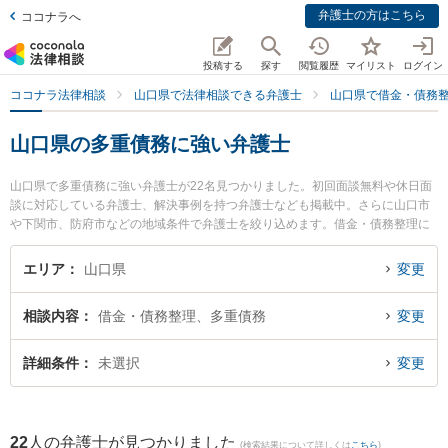
弁護士の方はこちら
ココナラへ
投稿する
探す
閲覧履歴
マイリスト
ログイン
ココナラ法律相談
山口県で法律相談できる弁護士
山口県で借金・債務
山口県の多重債務に強い弁護士
山口県で多重債務に強い弁護士が22名見つかりました。初回面談無料や休日面
談に対応している弁護士、解決事例を持つ弁護士なども掲載中。さらに山口市
や下関市、防府市などの地域条件で弁護士を絞り込めます。借金・債務整理に
関係する消費者金融の債務整理やクレジット会社の債務整理、リボ払いの債務
整理等の細かな分野での絞り込み検索もでき便利です。特に弁護士法人ラグー
エリア
山口県
変更
ンの内田 悠太弁護士や弁護士法人ONE 防府オフィスの宮嵜 秀典弁護士、弁護
士法人ＯＮＥ 下関オフィスの三島 大樹弁護士のプロフィール情報や弁護士費
相談内容
借金・債務整理、多重債務
変更
用、強みなどが注目されています。『山口県で土日や夜間に発生した多重債務
のトラブルを今すぐに弁護士に相談したい』『多重債務のトラブル解決の実績
豊富な近くの弁護士を検索したい』『初回相談無料で多重債務を法律相談でき
詳細条件
未選択
変更
る山口県内の弁護士に相談予約したい』などでお困りの相談者さんにおすすめ
です。
22
人の弁護士が見つかりました
(検索結果について詳しくは
こちら
)