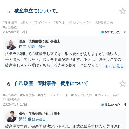
5
破産申立てについて。
#多重債務
#個人・プライベート
#奨学金
#クレジット会社
#消費者金融
#自己破産
2025年6月12日
役にたった
8
借金・債務整理に強い弁護士
白井 弘昭
弁護士
法テラス利用での破産申し立ては、収入要件がありますが、低収入、
一人暮らしでしたら、およそ申請が通ります。あとは、法テラスでの
破産申し立てを受けてもらえる先生を探すことになります。 また、法
テラスでは、申立て費用だけでなく、２０万円までは管財費用も立て
替えてくれます。申立資料がそろっていれば、速やかに申立てが可能
だと思いますので、収入要件を検討の上、法テラスで破産申し立て可
6
自己破産 管財事件 費用について
能な弁護士を探してみてください。
#自己破産
#多重債務
#個人・プライベート
#銀行借り入れ
#クレジット会社
#消費者金融
2025年2月17日
役にたった
5
借金・債務整理に強い弁護士
濵門 俊也
弁護士
破産申立て後、破産開始決定が下され、正式に破産管財人が選任され