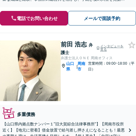
たプランをご提案します【完全個室】【下関駅5分】
電話でお問い合わせ
メールで面談予約
前田 浩志
弁
インタビューを
見る
護士
弁護士法人ＯＮＥ 周南オフィス
山口
周南
営業時間：09:00~18:00（平
|
県
市
日）
多重債務
【山口県内拠点数ナンバー１"旧大賀綜合法律事務所"】【周南市役所
近く】【地元に密着】借金放置で給与差し押さえになることも！最悪