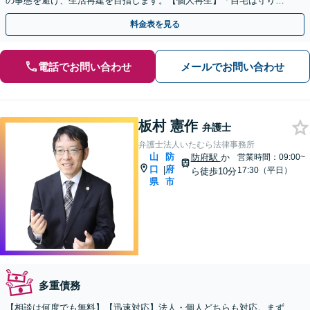
の事態を避け、生活再建を目指します。【個人再生】「自宅は守りた
い」などご要望があればお気軽にお申し出ください。
料金表を見る
電話でお問い合わせ
メールでお問い合わせ
板村 憲作
弁護士
弁護士法人いたむら法律事務所
山
防
防府駅
か
営業時間：09:00~
口
府
|
17:30（平日）
ら徒歩10分
県
市
多重債務
【相談は何度でも無料】【迅速対応】法人・個人どちらも対応。まず