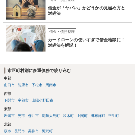
借金が「ヤバい」かどうかの見極め方と
対処法
借金・債務整理
カードローンの使いすぎで借金地獄に！
対処法を解説！
市区町村別に多重債務で絞り込む
中部
山口市
防府市
下松市
周南市
西部
下関市
宇部市
山陽小野田市
東部
岩国市
光市
柳井市
周防大島町
和木町
上関町
田布施町
平生町
北部
萩市
長門市
美祢市
阿武町