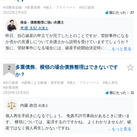
#消費者金融
#多重債務
#個人・プライベート
#自己破産
2022年2月9日
役にたった
27
借金・債務整理に強い弁護士
米盛 太紀
弁護士
昨日、自己破産の申立てが完了したとのことですが、管財事件になる
か否かの見通しについて弁護士から説明を受けていますでしょうか？
仮に、管財事件になる場合には、破産手続開始決定時に相談者様が有
している財産は、原則として換価処分の対象になりますので、入籍な
どにあたって自動車や比較的高価なものを購入する予定がある場合に
は、相談者様の名義の財産としないように気を付けてください。 ま
2
多重債務、横領の場合債務整理はできないです
た、同様に預貯金なども相談者様名義ではあまり貯金しないようにし
か？
た方が良いと思います。 もっとも、もし破産管財人に彼女様名義での
#自己破産
#逮捕による解雇・退学回避
#個人・プライベート
#個人再生
隠し財産を疑われた等の場合には、破産管財人が彼女様に対して調査
#多重債務
をすることも可能性として考えられますが、疑わしい行為がなければ
2020年10月9日
役にたった
11
心配はいりません。 その他、破産法上、自己破産によるデメリット
（資格制限など）は、相談者様のみに生じるとなっていますので第三
内藤 政信
弁護士
者（本件では彼女様）に不利益が生じることはありません（保証人な
どになっている場合には例外です）。 また、普段の法律相談の中で、
個人再生手続きになるでしょう。 免責不許可事由があるときに使いま
戸籍に破産したことが記載されますか？、パスポートに破産したこと
す。 横領については、返済するのですかね。 よくわかりませんが、破
が記載されますか？などのご質問を受けることは多いですが、このよ
産ではなく個人再生しかないですね。
うなご質問は誤解であることが多いのでその点についてご心配はいり