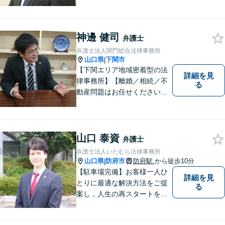
策をサポート！お悩みの方は
お気軽にご相談ください。
神邊 健司
弁護士
弁護士法人関門総合法律事務所
山口県
下関市
|
【下関エリア地域密着型の法
詳細を見
律事務所】【離婚／相続／不
る
動産問題はお任せください】
法テラス可！小さな問題であ
っても、不安は抱え込まずご
相談ください。お一人おひと
りの声を大切にし、適切な解
山口 泰資
弁護士
決方法をご提案いたします。
弁護士法人いたむら法律事務所
山口県
防府市
防府駅
から徒歩10分
|
【駐車場完備】お客様一人ひ
詳細を見
とりに最適な解決方法をご提
る
案し，人生の再スタートをお
手伝い！離婚問題／相続問題
／企業法務など、幅広い法律