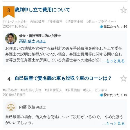
ません。 なお、破産の場合のデメリットなどについてはケースバイケ
ースですので、すでに弁護士に依頼している場合には、直接弁護士に
3
裁判申し立て費用について
相談してみることが良いと思います。
#クレジット会社
#自己破産
#多重債務
#消費者金融
#個人・プライベート
2024年10月5日
役にたった
10
借金・債務整理に強い弁護士
髙橋 俊太
弁護士
お住まいの地域を管轄する裁判所の破産手続費用を確認した上で受任
弁護士の説明に納得がいかない場合、弁護士費用等に関する問い合わ
せ等は受任弁護士が所属している弁護士会への連絡が必要になりま
す。電話等で対応してくれると思いますので、特別の指示等がない限
りは東京まで足を運ぶ必要はないはずです。
4
自己破産で妻名義の車も没収？車のローンは？
#自己破産
#銀行借り入れ
#連帯保証人
#多重債務
#法人・ビジネス
2018年3月9日
役にたった
10
内藤 政信
弁護士
自己破産の場合、借入金も使途について説明がいるので、 やめたほう
がいいでしょう。