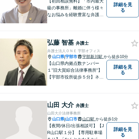
【初回相談無料】「市内最大
詳細を見
級の事務所」離婚に伴う様々
る
なお悩みを経験豊富な弁護士
が解決に導きます。女性スタ
ッフ在籍／男性に話しづらい
内容でも安心「相続に関する
弘藤 智基
相談・年間150件以上」【子
弁護士
連れ相談可】【休日・夜間相
弁護士法人ＯＮＥ 宇部オフィス
談対応】
山口県
宇部市
宇部新川駅
から徒歩10分
|
【山口県内拠点数ナンバー
詳細を見
１”旧大賀綜合法律事務所"】
る
【宇部市役所徒歩５分】ネッ
トワークを活かし、寄り添い
ながらサポートをいたしま
す。お困りの方はお気軽にご
山田 大介
相談ください。
弁護士
山田大介法律事務所
山口県
山口市
山口駅
から徒歩1分
|
【夜間/休日/出張相談可】【J
詳細を見
R山口駅１分】【専用駐車場
る