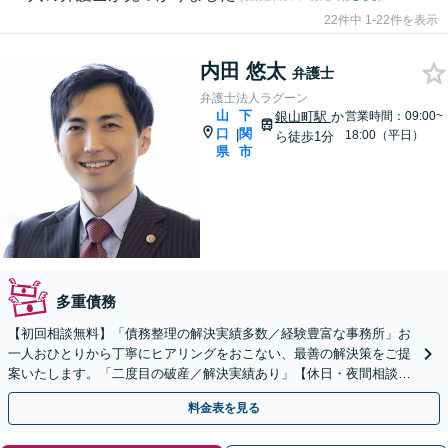
22件中 1-22件を表示
内田 悠太
弁護士
弁護士法人ラグーン
山
下
銀山町駅
か
営業時間：09:00~
口
関
|
18:00（平日）
ら徒歩1分
県
市
多重債務
【初回相談無料】「債務整理の解決実績多数／経験豊富な事務所」お
一人おひとりから丁寧にヒアリングをおこない、最善の解決策をご提
案いたします。「二度目の破産／解決実績あり」【休日・夜間相談
可】
料金表を見る