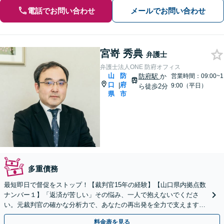
電話でお問い合わせ
メールでお問い合わせ
宮嵜 秀典
弁護士
弁護士法人ONE 防府オフィス
山
防
防府駅
か
営業時間：09:00~1
口
府
|
9:00（平日）
ら徒歩2分
県
市
多重債務
最短即日で督促をストップ！【裁判官15年の経験】【山口県内拠点数
ナンバー１】「返済が苦しい」その悩み、一人で抱えないでくださ
い。元裁判官の確かな分析力で、あなたの再出発を全力で支えます｜
自己破産・任意整理・時効のご相談にも対応
料金表を見る