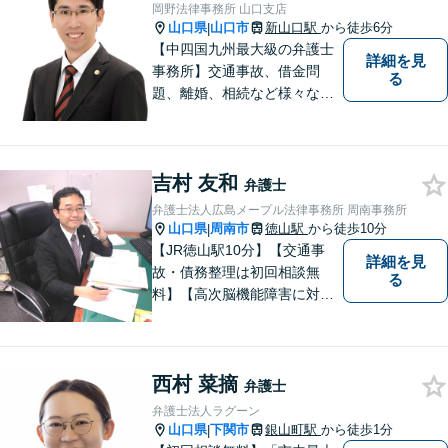
岡野法律事務所 山口支店
山口県
山口市
新山口駅
から徒歩6分
|
【中四国九州最大級の弁護士
詳細を見
事務所】交通事故、借金問
る
題、離婚、相続など様々な問
題について、「何度でも無
料」の相談を行っています！
まずはお気軽にご相談くださ
吉村 友和
い！
弁護士
弁護士法人広島メープル法律事務所 周南事務所
山口県
周南市
徳山駅
から徒歩10分
|
【JR徳山駅10分】【交通事
詳細を見
故・債務整理は初回相談無
る
料】【高次脳機能障害に対応
可】依頼者の希望や気持ちを
真摯に受け止め、粘り強く対
応。「人生・企業運営のパー
西村 菜摘
トナー」として、お客さまに
弁護士
寄り添いますので、お気軽に
弁護士法人ラグーン
ご相談ください。
山口県
下関市
銀山町駅
から徒歩1分
|