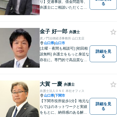
り】交通事故、借金問題等、
る
弁護士にご相談いただくこと
で解決の道筋が開ける可能性
が高まります。ぜひ一度ご相
談ください。専門知識を有す
る弁護士が、客観的視点から
金子 好一郎
弁護士
事案を検討し、最適の解決方
虎ノ門法律経済事務所 山口支店
法を探ります。
山口県
山口市
|
[土曜・夜間も相談可] [初回相
詳細を見
談無料] 弁護士をもっと身近な
る
存在に。専門的で高品質なリ
ーガルサービスを提供しま
す。
大賀 一慶
弁護士
弁護士法人ＯＮＥ 本社オフィス
山口県
下関市
|
【下関市役所徒歩1分】地元な
詳細を見
らではのネットワークと実績
る
をもとに、納得感のある解決