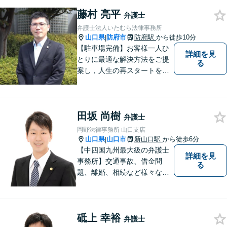
トラブルに対応。【初回面談
藤村 亮平
無料】お気軽にご相談くださ
弁護士
い。
弁護士法人いたむら法律事務所
山口県
防府市
防府駅
から徒歩10分
|
【駐車場完備】お客様一人ひ
詳細を見
とりに最適な解決方法をご提
る
案し，人生の再スタートをお
手伝い！離婚問題／相続問題
／企業法務など、幅広い法律
トラブルに対応。【初回面談
田坂 尚樹
無料】お気軽にご相談くださ
弁護士
い。
岡野法律事務所 山口支店
山口県
山口市
新山口駅
から徒歩6分
|
【中四国九州最大級の弁護士
詳細を見
事務所】交通事故、借金問
る
題、離婚、相続など様々な問
題について、「何度でも無
料」の相談を行っています！
まずはお気軽にご相談くださ
砥上 幸裕
い！
弁護士