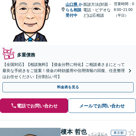
営業時間：0
山口県
か
面談方法(対面・
らも相談
電話・ビデオな
8:00~21:00
受付中
ど)は応相談
（平日）
多重債務
【全国対応】【相談無料】【借金分野に特化】ご相談者さまにとって
最良な手続きをご提案！借金の時効援用や信用情報の回復、任意整理
はお任せください【分割払い可】
料金表を見る
電話でお問い合わせ
メールでお問い合わせ
榎本 哲也
東京都
インタビュ