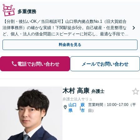
多重債務
【分割・後払いOK／当日相談可】山口県内拠点数No.1（旧大賀総合
法律事務所）の確かな実績！下関駅徒歩5分。自己破産・任意整理な
ど、個人・法人の借金問題にスピーディーに対応し、最適な手段で生
活再建を手厚くサポートいたします。
料金表を見る
電話でお問い合わせ
メールでお問い合わせ
木村 高康
弁護士
弁護士法人サリュ
山口
萩
営業時間：10:00~17:00（平
|
県
市
日）