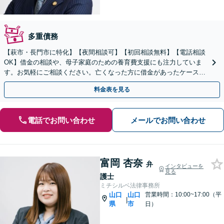
多重債務
【萩市・長門市に特化】【夜間相談可】【初回相談無料】【電話相談
OK】借金の相談や、母子家庭のための養育費支援にも注力していま
す。お気軽にご相談ください。亡くなった方に借金があったケースも
柔軟な解決を図ります。
料金表を見る
電話でお問い合わせ
メールでお問い合わせ
富岡 杏奈
弁
インタビューを
見る
護士
ミチシルベ法律事務所
山口
山口
営業時間：10:00~17:00（平
|
県
市
日）