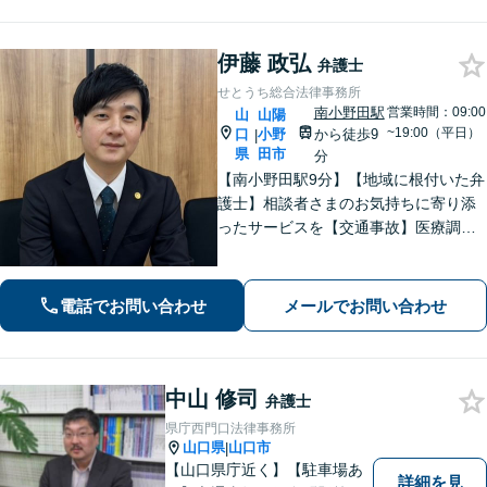
伊藤 政弘
弁護士
せとうち総合法律事務所
南小野田駅
営業時間：09:00
山
山陽
~19:00（平日）
口
小野
から徒歩9
|
県
田市
分
【南小野田駅9分】【地域に根付いた弁
護士】相談者さまのお気持ちに寄り添
ったサービスを【交通事故】医療調査
を徹底的に行い、然るべき補償を受け
られるようサポートします【相続】事
実調査と判例をリサーチし、不公平感
電話でお問い合わせ
メールでお問い合わせ
のない相続を実現【WEB面談】
中山 修司
弁護士
県庁西門口法律事務所
山口県
山口市
|
【山口県庁近く】【駐車場あ
詳細を見