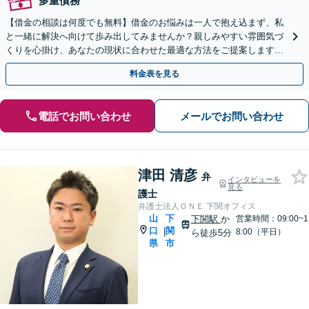
多重債務
【借金の相談は何度でも無料】借金のお悩みは一人で抱え込まず、私
と一緒に解決へ向けて歩み出してみませんか？親しみやすい雰囲気づ
くりを心掛け、あなたの現状に合わせた最適な方法をご提案します。
【山口駅徒歩13分】【駐車場完備】
料金表を見る
電話でお問い合わせ
メールでお問い合わせ
津田 清彦
弁
インタビューを
見る
護士
弁護士法人ＯＮＥ 下関オフィス
山
下
下関駅
か
営業時間：09:00~1
口
関
|
8:00（平日）
ら徒歩5分
県
市