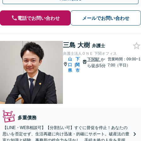
電話でお問い合わせ
メールでお問い合わせ
三島 大樹
弁護士
弁護士法人ＯＮＥ 下関オフィス
山
下
下関駅
か
営業時間：09:00~1
口
関
|
7:00（平日）
ら徒歩5分
県
市
多重債務
【LINE・WEB相談可】【分割払い可】すぐに督促を停止！あなたの
思いを否定せず、生活再建に向け迅速・的確にサポート。破産法の豊
富な知識と経験、事務所の総合力を活かし、手続き後の人生を見据え