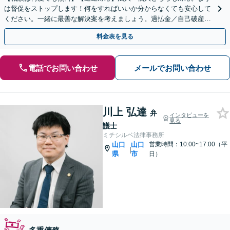
は督促をストップします！何をすればいいか分からなくても安心して
ください。一緒に最善な解決案を考えましょう。過払金／自己破産／
個人再生など幅広く対応。借金問題は解決できます！
料金表を見る
電話でお問い合わせ
メールでお問い合わせ
川上 弘達
弁
インタビューを
見る
護士
ミチシルベ法律事務所
山口
山口
営業時間：10:00~17:00（平
|
県
市
日）