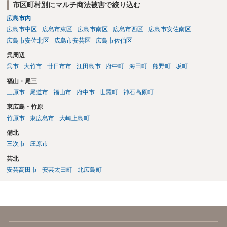
市区町村別にマルチ商法被害で絞り込む
広島市内
広島市中区
広島市東区
広島市南区
広島市西区
広島市安佐南区
広島市安佐北区
広島市安芸区
広島市佐伯区
呉周辺
呉市
大竹市
廿日市市
江田島市
府中町
海田町
熊野町
坂町
福山・尾三
三原市
尾道市
福山市
府中市
世羅町
神石高原町
東広島・竹原
竹原市
東広島市
大崎上島町
備北
三次市
庄原市
芸北
安芸高田市
安芸太田町
北広島町