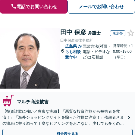
電話でお問い合わせ
メールでお問い合わせ
田中 保彦
弁護士
東京都
田中保彦法律事務所
営業時間：1
広島県
か
面談方法(対面・
らも相談
電話・ビデオな
0:00~19:00
受付中
ど)は応相談
（平日）
マルチ商法被害
【投資詐欺に強い／豊富な実績】「悪質な投資詐欺から被害者を救
済！」「海外ショッピングサイトを騙った詐欺に注意！」依頼者さま
の痛みに寄り添って丁寧なヒアリングをおこない、少しでも多くの返
金が得られるよう尽力します！
料金表を見る