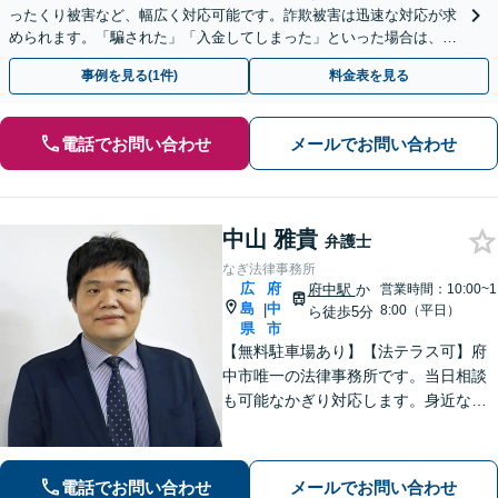
ったくり被害など、幅広く対応可能です。詐欺被害は迅速な対応が求
められます。「騙された」「入金してしまった」といった場合は、お
早めにご相談ください。【電話・メール・WEB相談可】
事例を見る(1件)
料金表を見る
電話でお問い合わせ
メールでお問い合わせ
中山 雅貴
弁護士
なぎ法律事務所
広
府
府中駅
か
営業時間：10:00~1
島
中
|
8:00（平日）
ら徒歩5分
県
市
【無料駐車場あり】【法テラス可】府
中市唯一の法律事務所です。当日相談
も可能なかぎり対応します。身近な相
談相手として親身にご相談に乗りま
す。相続・離婚・借金など、お困りご
とがありましたら、まずはお気軽にご
電話でお問い合わせ
メールでお問い合わせ