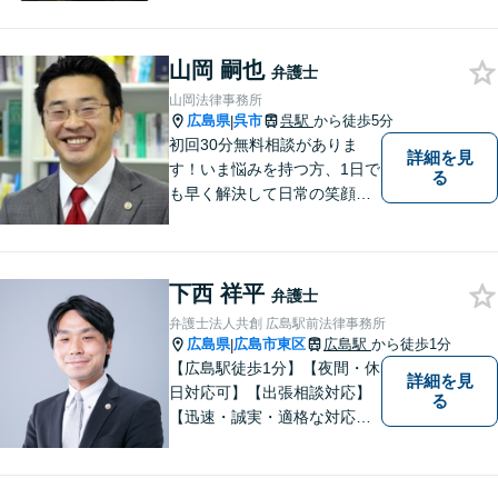
山岡 嗣也
弁護士
山岡法律事務所
広島県
呉市
呉駅
から徒歩5分
|
初回30分無料相談がありま
詳細を見
す！いま悩みを持つ方、1日で
る
も早く解決して日常の笑顔を
取り戻しましょう！離婚問
題、交通事故、借金債務整
理、相続などに注力しつつ、
下西 祥平
個人様・法人様の問題に幅広
弁護士
く対応しています。
弁護士法人共創 広島駅前法律事務所
広島県
広島市東区
広島駅
から徒歩1分
|
【広島駅徒歩1分】【夜間・休
詳細を見
日対応可】【出張相談対応】
る
【迅速・誠実・適格な対応】
弊事務所は、依頼者の皆様の
ための法律事務所です。皆様
にとってのアクセスを何より