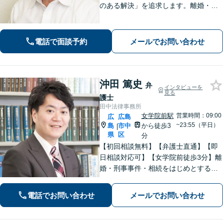
のある解決」を追求します。離婚・債
務整理・不動産・相続・企業法務な
ど、個人・法人ともに実績豊富です。
話しやすい弁護士に是非ご相談くださ
電話で面談予約
メールでお問い合わせ
い。（合同庁舎内郵便局近く）
沖田 篤史
弁
インタビューを
見る
護士
田中法律事務所
女学院前駅
営業時間：09:00
広
広島
~23:55（平日）
島
市中
から徒歩3
|
県
区
分
【初回相談無料】【弁護士直通】【即
日相談対応可】【女学院前徒歩3分】離
婚・刑事事件・相続をはじめとする身
近な問題について、法律面にとどまら
ない真の問題解決を目指して誠実かつ
電話でお問い合わせ
メールでお問い合わせ
迅速な対応を致します。是非、お気軽
にご相談ください。