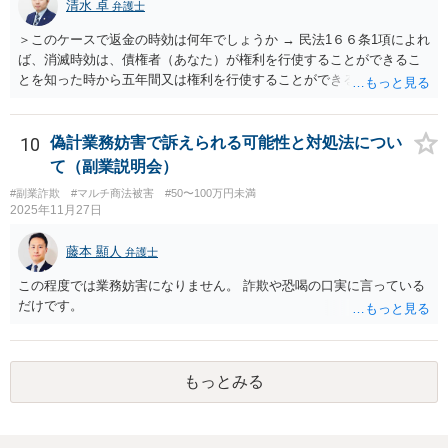
清水 卓
弁護士
＞このケースで返金の時効は何年でしょうか → 民法1６６条1項によれ
ば、消滅時効は、債権者（あなた）が権利を行使することができるこ
とを知った時から五年間又は権利を行使することができる時から十年
間と思われます。 ただし、民法152条により、権利の承認があった
ときは、時効は更新しされ、その時から新たに進行を開始します。
「電話の音声録音やLINEで相手がお金を返金する内容の文書は残って
10
偽計業務妨害で訴えられる可能性と対処法につい
います。」とのことですが、これらが権利の承認にあたる可能性もあ
て（副業説明会）
ります。 ＞こんな状態でも返金要求してもいいのでしょうか。 → 相
#副業詐欺
#マルチ商法被害
#50〜100万円未満
手方が４５万円をこのまま利得できる法的根拠はないように思われま
2025年11月27日
す。考えられる回収手段としては、支払督促、少額訴訟、民事調停、
民事訴訟等があります。各手続きにはそれぞれの特徴があるので、一
藤本 顯人
弁護士
度、お住まいの地域等の弁護士に相談する等して、ご事案にあった方
法を検討なさってみてはいかがでしょうか。 【参考】お金を払っても
この程度では業務妨害になりません。 詐欺や恐喝の口実に言っている
らえない」とお困りの方へ（政府広報オンライン） https://www.gov-o
だけです。
nline.go.jp/useful/article/201504/1.html
もっとみる