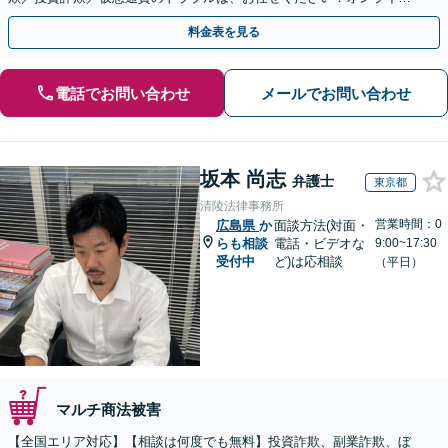
のみで解決も可能！
料金表を見る
電話でお問い合わせ
メールでお問い合わせ
坂本 尚志
弁護士
東京都
清陵法律事務所
営業時間：0
広島県
か
面談方法(対面・
らも相談
電話・ビデオな
9:00~17:30
受付中
ど)は応相談
（平日）
マルチ商法被害
【全国エリア対応】【相談は何度でも無料】投資詐欺、副業詐欺、ぼ