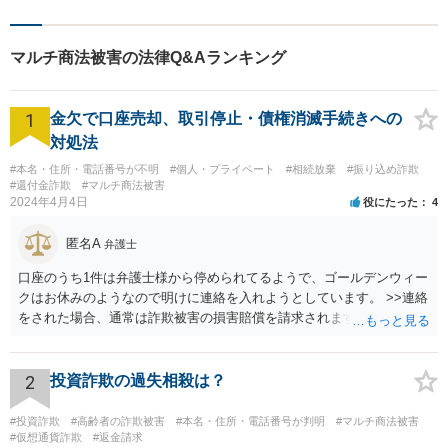
マルチ商法被害の法律Q&Aランキング
1
金欠で口座売却、取引停止・債権消滅手続きへの
対処法
#本名・住所・電話番号が不明
#個人・プライベート
#相続放棄
#振り込め詐欺
#還付金詐欺
#マルチ商法被害
2024年4月4日
役にたった
4
匿名A
弁護士
口座のうち1件は弁護士様から停められてるようで、ゴールデンウィー
クはお休みのようなので明けに連絡を入れようとしています。 >>連絡
をされた場合、通常は詐欺被害の損害賠償を請求されますのでご留意
ください。
2
投資詐欺の過失相殺は？
#投資詐欺
#高齢者の詐欺被害
#本名・住所・電話番号が判明
#マルチ商法被害
#仮想通貨詐欺
#返金請求