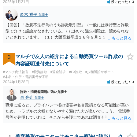
2025年1月21日
役にたった
3
鈴木 祥平
弁護士
【回答】「故意不法行為のうち詐欺取引型」（一般には暴行型と詐欺
型で分けて議論がなされている。）において過失相殺は、認められな
いとされています。 （１）大阪高裁平成１８年９月１５日裁判例 裁判
所は、「故意ある不法行為に対する過失相殺の適否」について「過失
相殺は、本来文字通り過失のある当事者同士の損害の公平な分担調整
のための法制度であり、元来故意の不法行為の場合にはなじまないも
3
マルチで友人の紹介による自動売買ツール詐欺の
のというべきである。なぜなら、故意の不法行為は、加害者が悪意を
内容証明送付先について
もって一方的に被害者に対して仕掛けるものであり、根本的に被害者
#マルチ商法被害
#投資詐欺
#返金請求
#FX詐欺
#少額訴訟サポート
に生じた痛みをともに分け合うための基盤を欠く上、取引的不法行為
#本名・住所・電話番号が不明
における加害者の故意は、通常、被害者の落ち度或いは弱み、不意、
2024年1月28日
役にたった
3
不用意、不注意、未熟、無能、無知、愚昧等に対して向けられ、それ
詐欺・消費者問題に強い弁護士
らにつけ込むものであるから、被害者が加害者の思惑どおりに落ち度
泉 亮介
弁護士
等を示したからといって、これをもって被害者の過失と評価し、被害
者の加害者に対する損害賠償から被害者の落ち度等相当分を減額する
職場に送ると、プライバシー権の侵害や名誉毀損となる可能性が高い
ことにすれば必ず不法行為の成果をその分確保することができること
ため、トラブルの火種となりやすく避けた方が良いでしょう。 電話番
になるが、そのような事態を容認することは、結果として、不法行為
号等が判明していれば、そこから弁護士であれば調査も可能です。
のやり得を保証するに等しく、故意の不法行為を助長、支援、奨励す
るにも似て、明らかに正義と法の精神に反するからである。したがっ
て、故意の不法行為の場合、特段の事情がない限り、被害者の落ち度
美容整形のモニターはモニター商法に該当し、ク