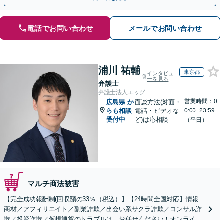
電話でお問い合わせ
メールでお問い合わせ
浦川 祐輔
東京都
インタビュ
ーを見る
弁護士
弁護士法人エッグ
営業時間：0
広島県
か
面談方法(対面・
らも相談
電話・ビデオな
0:00~23:59
受付中
ど)は応相談
（平日）
マルチ商法被害
【完全成功報酬制(回収額の33％（税込）】【24時間全国対応】情報
商材／アフィリエイト／副業詐欺／出会い系サクラ詐欺／コンサル詐
欺／投資詐欺／仮想通貨のトラブルは、お任せください！オンライン