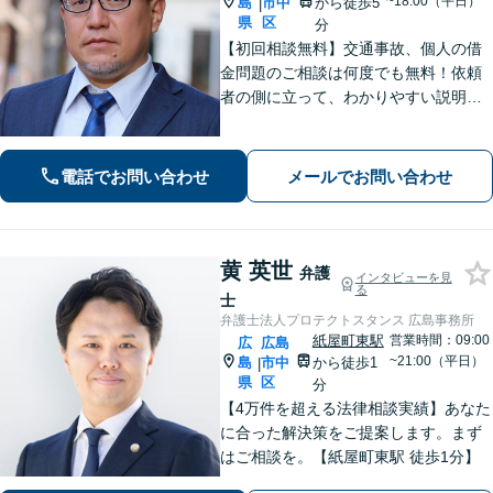
~18:00（平日）
島
市中
から徒歩5
|
県
区
分
【初回相談無料】交通事故、個人の借
金問題のご相談は何度でも無料！依頼
者の側に立って、わかりやすい説明を
心がけます。一番頼れる弁護士を目指
します【元エンジニアの弁護士】お気
軽にご相談ください【WEB面談可】
電話でお問い合わせ
メールでお問い合わせ
【広島電鉄舟入町駅・土橋駅徒歩5分】
黄 英世
弁護
インタビューを見
る
士
弁護士法人プロテクトスタンス 広島事務所
紙屋町東駅
営業時間：09:00
広
広島
~21:00（平日）
島
市中
から徒歩1
|
県
区
分
【4万件を超える法律相談実績】あなた
に合った解決策をご提案します。まず
はご相談を。【紙屋町東駅 徒歩1分】