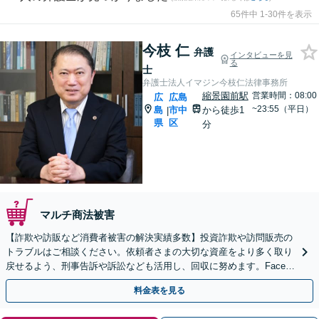
65件中 1-30件を表示
今枝 仁
弁護
インタビューを見
る
士
弁護士法人イマジン今枝仁法律事務所
縮景園前駅
営業時間：08:00
広
広島
~23:55（平日）
島
市中
から徒歩1
|
県
区
分
マルチ商法被害
【詐欺や訪販など消費者被害の解決実績多数】投資詐欺や訪問販売の
トラブルはご相談ください。依頼者さまの大切な資産をより多く取り
戻せるよう、刑事告訴や訴訟なども活用し、回収に努めます。Facebo
okやLINEを利用した詐欺もご相談ください
料金表を見る