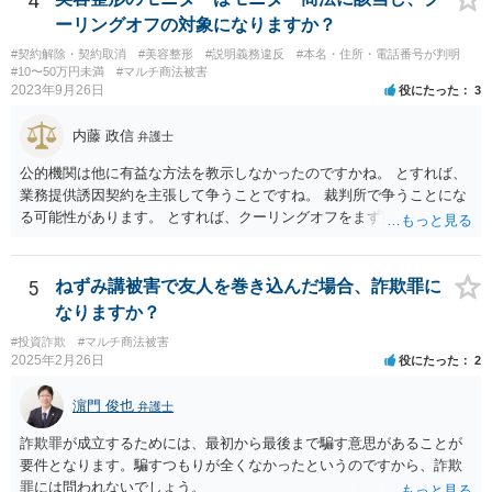
4
等を過失と評価して損害額の減額事由とすることは許されない。」と
ーリングオフの対象になりますか？
判示した。 （２）東京高等裁判所平成３０年５月２３日裁判例 裁判所
#契約解除・契約取消
#美容整形
#説明義務違反
#本名・住所・電話番号が判明
は、「故意ある不法行為（詐欺行為）に対する過失相殺の適用」につ
#10〜50万円未満
#マルチ商法被害
いて「本件のような故意による不法行為であって犯罪成立可能性すら
2023年9月26日
役にたった
3
あるものによる被害について、過失相殺をすることは、極力避けるべ
きである。・・・過失相殺は、当事者間の公平を図るため、損害賠償
内藤 政信
弁護士
の額を定めるに当たって、被害者の過失を考慮する制度であるとこ
ろ、第１審被告らの不法行為は、故意による違法な詐欺行為であっ
公的機関は他に有益な方法を教示しなかったのですかね。 とすれば、
て、このような場合に、被害者である第１審原告らの損害額を減額す
業務提供誘因契約を主張して争うことですね。 裁判所で争うことにな
ることは、加害者である第１審被告らに対し、故意に違法な手段で取
る可能性があります。 とすれば、クーリングオフをまず実行すること
得した利得を許容する結果になって相当でない。」と判示した。。 投
です。
資詐欺（ポンジスキーム）等の事例においては、相手方が故意に騙し
た事案であれば、過失相殺の主張は封じられることになります。
5
ねずみ講被害で友人を巻き込んだ場合、詐欺罪に
なりますか？
#投資詐欺
#マルチ商法被害
2025年2月26日
役にたった
2
濵門 俊也
弁護士
詐欺罪が成立するためには、最初から最後まで騙す意思があることが
要件となります。騙すつもりが全くなかったというのですから、詐欺
罪には問われないでしょう。