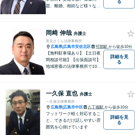
る
題、離婚、相続など様々な問
題について、「何度でも無
料」の相談を行っています！
まずはお気軽にご相談くださ
岡﨑 伸哉
い！
弁護士
美北さくら法律事務所
広島県
広島市安佐北区
可部駅
から徒歩10分
|
【無料駐車場あり】【土日夜
詳細を見
間相談可能】【出張面談可】
る
地域密着の法律事務所で10年
以上の解決実績！依頼者様に
寄り添い、問題解決を行いま
す。夜間・休日の対応、出張
一久保 直也
面談も承っています！【借金
弁護士
問題相談無料】
一久保法律事務所
広島県
広島市中区
八丁堀駅
から徒歩10分
|
フットワーク軽く対応するこ
詳細を見
と、できるだけ話しやすい雰
る
囲気を心掛けています