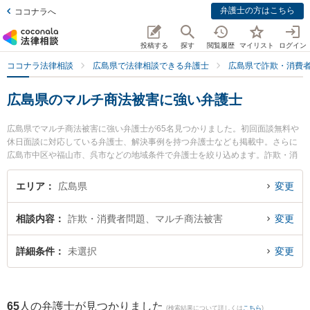
弁護士の方はこちら
ココナラへ
投稿する
探す
閲覧履歴
マイリスト
ログイン
ココナラ法律相談
広島県で法律相談できる弁護士
広島県で詐欺・消費
広島県のマルチ商法被害に強い弁護士
広島県でマルチ商法被害に強い弁護士が65名見つかりました。初回面談無料や
休日面談に対応している弁護士、解決事例を持つ弁護士なども掲載中。さらに
広島市中区や福山市、呉市などの地域条件で弁護士を絞り込めます。詐欺・消
費者問題に関係する投資詐欺や副業詐欺、FX詐欺等の細かな分野での絞り込み
検索もでき便利です。特に弁護士法人イマジン今枝仁法律事務所の今枝 仁弁護
エリア
広島県
変更
士やなぎ法律事務所の中山 雅貴弁護士、弁護士法人プロテクトスタンス 広島事
務所の山根 嗣朗弁護士のプロフィール情報や弁護士費用、強みなどが注目され
相談内容
詐欺・消費者問題、マルチ商法被害
変更
ています。『広島県で土日や夜間に発生したマルチ商法被害のトラブルを今す
ぐに弁護士に相談したい』『マルチ商法被害のトラブル解決の実績豊富な近く
の弁護士を検索したい』『初回相談無料でマルチ商法被害を法律相談できる広
詳細条件
未選択
変更
島県内の弁護士に相談予約したい』などでお困りの相談者さんにおすすめで
す。
65
人の弁護士が見つかりました
(検索結果について詳しくは
こちら
)