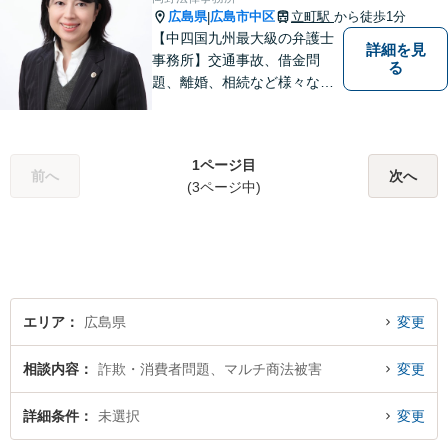
広島県
広島市中区
立町駅
から徒歩1分
|
【中四国九州最大級の弁護士
詳細を見
事務所】交通事故、借金問
る
題、離婚、相続など様々な問
題について、「何度でも無
料」の相談を行っています！
まずはお気軽にご相談くださ
1ページ目
い！
前へ
次へ
(3ページ中)
エリア
広島県
変更
相談内容
詐欺・消費者問題、マルチ商法被害
変更
詳細条件
未選択
変更