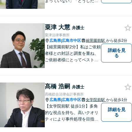
まっていない」「どうしたら
いいか分からない」という方
もまずはご相談ください。主
に離婚、交通事故、刑事事
粟津 大慧
件、借金問題、消費者被害を
弁護士
取り扱っております。
粟津法律事務所
広島県
広島市中区
縮景園前駅
から徒歩2分
|
【縮景園前駅2分】私はご依頼
詳細を見
者様との対話と調査を重ね、
る
ご依頼者様にとってベストな
解決方法を提示・実現してい
くことを大事にしています。
幅広い事件についてご依頼者
髙橋 浩嗣
様にご満足いただけるよう、
弁護士
日々研鑽を積んでおります。
髙橋総合法律会計事務所
ぜひお気軽にご相談くださ
広島県
広島市中区
女学院前駅
から徒歩1分
|
い。
【女学院前駅 徒歩1分】多角
詳細を見
的な視点を持ち、高いクオリ
る
ティにより事件処理を目指し
ます。