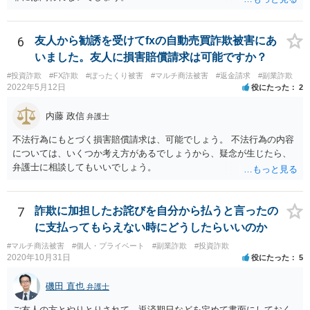
6
友人から勧誘を受けてfxの自動売買詐欺被害にあ
いました。友人に損害賠償請求は可能ですか？
#投資詐欺
#FX詐欺
#ぼったくり被害
#マルチ商法被害
#返金請求
#副業詐欺
2022年5月12日
役にたった
2
内藤 政信
弁護士
不法行為にもとづく損害賠償請求は、可能でしょう。 不法行為の内容
については、いくつか考え方があるでしょうから、疑念が生じたら、
弁護士に相談してもいいでしょう。
7
詐欺に加担したお詫びを自分から払うと言ったの
に支払ってもらえない時にどうしたらいいのか
#マルチ商法被害
#個人・プライベート
#副業詐欺
#投資詐欺
2020年10月31日
役にたった
5
磯田 直也
弁護士
ご友人の方とやりとりされて、返済期日などを定めて書面にしておく