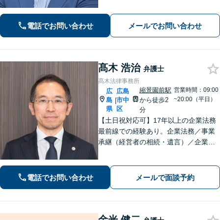
ムーズな対応が持ち味です【子連れ相
談】【完全個室相談】【休日・夜間対
電話でお問い合わせ
メールでお問い合わせ
応可】【本通駅5分】
髙木 浩治
弁護士
髙木法律事務所
縮景園前駅
営業時間：09:00
広
広島
~20:00（平日）
島
市中
から徒歩2
|
県
区
分
【土日祝対応可】17年以上の企業法務
最前線での経験あり。企業法務／事業
承継（経営者の相続・遺言）／企業の
労務問題や債権回収など、企業・経営
者さまのお悩みはご相談ください。経
験を活かした的確な対応で、企業の発
電話でお問い合わせ
メールで面談予約
展と経営をサポート。顧問契約もお任
せください
金光 健二