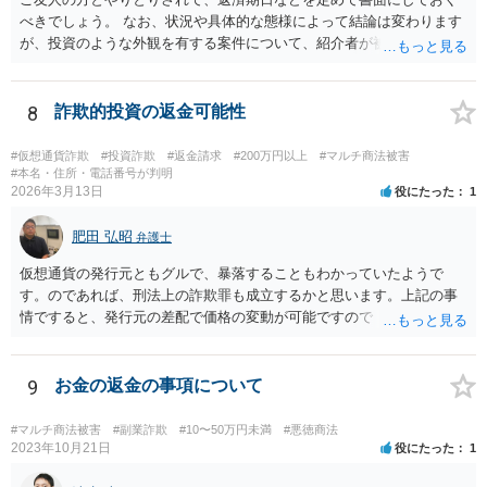
べきでしょう。 なお、状況や具体的な態様によって結論は変わります
が、投資のような外観を有する案件について、紹介者が被紹介者に対
して必ずしも民事上の損害賠償責任を負わないわけではありません。
8
詐欺的投資の返金可能性
#仮想通貨詐欺
#投資詐欺
#返金請求
#200万円以上
#マルチ商法被害
#本名・住所・電話番号が判明
2026年3月13日
役にたった
1
肥田 弘昭
弁護士
仮想通貨の発行元ともグルで、暴落することもわかっていたようで
す。のであれば、刑法上の詐欺罪も成立するかと思います。上記の事
情ですると、発行元の差配で価格の変動が可能ですので「投資」では
なく詐欺の手段として評価できる可能性があります。金銭を交付した
行為については、不法行為に基づく損害賠償、不当利得返還請求など
が考えられます。知人やファンドリーダーを共同不法行為者として、
9
お金の返金の事項について
損害賠償請求することが考えられます。ご参考にしてください。
#マルチ商法被害
#副業詐欺
#10〜50万円未満
#悪徳商法
2023年10月21日
役にたった
1