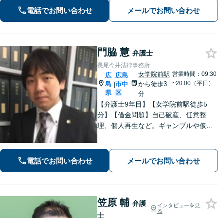
電話でお問い合わせ
メールでお問い合わせ
門脇 慧
弁護士
長尾今井法律事務所
女学院前駅
営業時間：09:30
広
広島
~20:00（平日）
島
市中
から徒歩3
|
県
区
分
【弁護士9年目】【女学院前駅徒歩5
分】【借金問題】自己破産、任意整
理、個人再生など。ギャンブルや仮想
通貨で破産した場合もご相談ください
【交通事故】後遺症の認定、賠償金額
などご相談ください【夜間土日祝相談
電話でお問い合わせ
メールでお問い合わせ
可】【初回相談無料】【Zoom面談可】
笠原 輔
弁護
インタビューを見
る
士