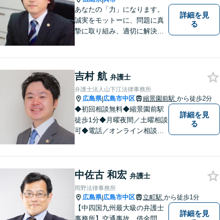
あなたの「力」になります。
詳細を見
誠実をモットーに、問題に真
る
摯に取り組み、適切に解決で
きるよう尽力いたします。ま
た、依頼者の方が気軽に相談
でき、来所後は心の負担が軽
くなるような事務所作りを心
吉村 航
弁護士
がけています。一人で悩ま
弁護士法人山下江法律事務所
ず、お気軽にご相談下さい。
広島県
広島市中区
縮景園前駅
から徒歩2分
|
◆初回相談無料◆縮景園前駅
詳細を見
徒歩1分◆月曜夜間／土曜相談
る
可◆電話／オンライン相談可
◆相談実績36,000件以上（事
務所総数）◆インターネッ
ト・ＳＮＳトラブル、知的財
中佐古 和宏
産、相続・遺言、交通事故な
弁護士
ど
岡野法律事務所
広島県
広島市中区
立町駅
から徒歩1分
|
【中四国九州最大級の弁護士
詳細を見
事務所】交通事故、借金問