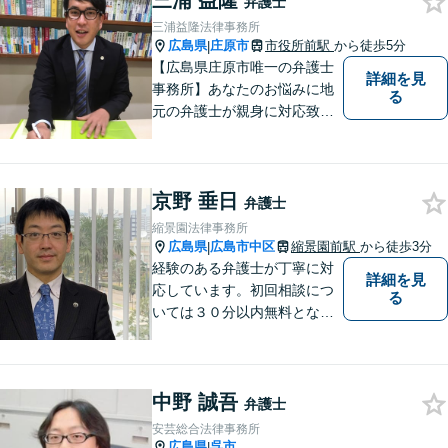
三浦 益隆
弁護士
さい。あなたの気持ちに寄り
三浦益隆法律事務所
添い、丁寧にお応えします。
広島県
庄原市
市役所前駅
から徒歩5分
|
【広島県庄原市唯一の弁護士
詳細を見
事務所】あなたのお悩みに地
る
元の弁護士が親身に対応致し
ます。
京野 垂日
弁護士
縮景園法律事務所
広島県
広島市中区
縮景園前駅
から徒歩3分
|
経験のある弁護士が丁寧に対
詳細を見
応しています。初回相談につ
る
いては３０分以内無料となっ
ています。
中野 誠吾
弁護士
安芸総合法律事務所
広島県
呉市
|