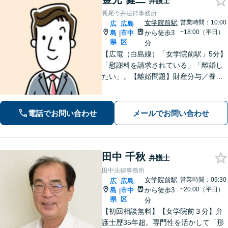
弁護士
長尾今井法律事務所
女学院前駅
営業時間：10:00
広
広島
~18:00（平日）
島
市中
から徒歩3
|
県
区
分
【広電（白島線）「女学院前駅」5分】
「慰謝料を請求されている」「離婚し
たい」。【離婚問題】財産分与／養育
費／婚姻費用／不貞慰謝料など。遺産
分割協議、遺言書作成、遺留分侵害額
請求など【相続・遺言】料金は明確に
電話でお問い合わせ
メールでお問い合わせ
細かく設定【初回相談無料】
田中 千秋
弁護士
田中法律事務所
女学院前駅
営業時間：09:30
広
広島
~20:00（平日）
島
市中
から徒歩3
|
県
区
分
【初回相談無料】【女学院前３分】弁
護士歴35年超。専門性を活かして「形