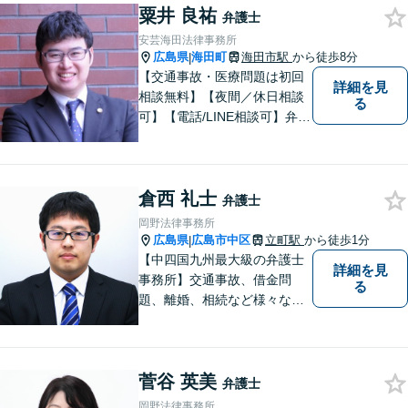
粟井 良祐
重視しています。また、弊事
弁護士
務所は迅速な対応・回答を最
安芸海田法律事務所
優先にしています。
広島県
海田町
海田市駅
から徒歩8分
|
【交通事故・医療問題は初回
詳細を見
相談無料】【夜間／休日相談
る
可】【電話/LINE相談可】弁護
士に気軽にご相談いただける
ように体制を整えています。
で少しでも疑問や不安を抱え
倉西 礼士
ている方は、すぐに弁護士に
弁護士
ご相談ください。【JR海田市
岡野法律事務所
駅から徒歩9分】
広島県
広島市中区
立町駅
から徒歩1分
|
【中四国九州最大級の弁護士
詳細を見
事務所】交通事故、借金問
る
題、離婚、相続など様々な問
題について、「何度でも無
料」の相談を行っています！
まずはお気軽にご相談くださ
菅谷 英美
い！
弁護士
岡野法律事務所