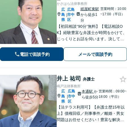
かさはら法律事務所
紙屋町東駅
営業時間：10:00
広
広島
~17:00（平日）
島
市中
から徒歩1
|
県
区
分
【初回相談“90分”無料】【電話相談O
K】経験豊富な弁護士が時間をかけて、
じっくりとお話を伺います。決して怒
ることなく、「辛い・悲しい・悔し
い」お気持ちに寄り添います。皆さま
電話で面談予約
メールで面談予約
の未来を明るくするために、誠心誠意
対応します【紙屋町東駅1分】
井上 祐司
弁護士
鳴戸法律事務所
広
広島
本通駅
か
営業時間：09:00~
島
市中
|
18:00（平日）
ら徒歩5分
県
区
【法テラス利用可】【弁護士歴15年以
上】債権回収／刑事事件／離婚・男女
問題はお任せください！豊富な解決実
績と弁護士経験を活かした、的確でス