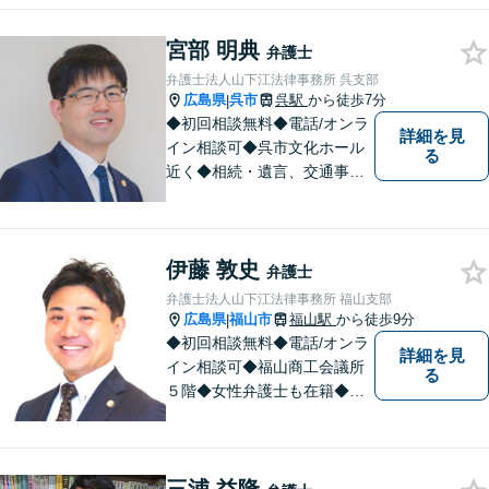
宮部 明典
弁護士
弁護士法人山下江法律事務所 呉支部
広島県
呉市
呉駅
から徒歩7分
|
◆初回相談無料◆電話/オンラ
詳細を見
イン相談可◆呉市文化ホール
る
近く◆相続・遺言、交通事
故、離婚・不貞慰謝料請求、B
型肝炎訴訟、債権回収、企業
法務、顧問弁護士、刑事弁護
伊藤 敦史
など。話しにくいことも安心
弁護士
してご相談ください。あなた
弁護士法人山下江法律事務所 福山支部
の気持ちに寄り添い、丁寧に
広島県
福山市
福山駅
から徒歩9分
|
お応えします。
◆初回相談無料◆電話/オンラ
詳細を見
イン相談可◆福山商工会議所
る
５階◆女性弁護士も在籍◆刑
事事件、交通事故事件、離
婚・不貞慰謝料請求事件、相
続、借金事件など 。話しにく
いことも安心してご相談くだ