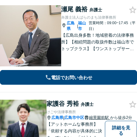
瀬尾 義裕
弁護士
弁護士法人ばらのまち法律事務所
広島
福山
営業時間：09:00~17:45（平
|
県
市
日）
【広島出身多数！地域密着の法律事務
所】【相続問題の取扱件数は福山市で
トップクラス】【ワンストップサービ
ス】税理士、司法書士、社会保険労務
士、土地家屋調査士など各士業との緊
密な連携体制「企業法務、民事家事、
遺言・相続、債務整理など、幅広い分
電話でお問い合わせ
野に対応」
家護谷 秀裕
弁護士
けごや法律事務所
広島県
広島市中区
縮景園前駅
から徒歩2分
|
【アットホームな事務所】
詳細を見
「依頼する内容が具体的に決
る