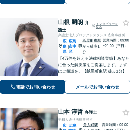
相談ください。【出張相談に対応】
【秘密厳守】
山根 嗣朗
弁
インタビューを
見る
護士
弁護士法人プロテクトスタンス 広島事務所
紙屋町東駅
営業時間：09:00
広
広島
~21:00（平日）
島
市中
から徒歩1
|
県
区
分
【4万件を超える法律相談実績】あなた
に合った解決策をご提案します。まず
はご相談を。【紙屋町東駅 徒歩1分】
電話でお問い合わせ
メールでお問い合わせ
山本 淳哲
弁護士
平和大通り法律事務所
舟入町駅
営業時間：09:00
広
広島