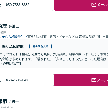
せ
メール
尚志
弁護士
事務所
県
からも相談受付中
面談方法(対面・電話・ビデオなど)は応相談
営業時間：本
振り込め詐欺
料金表を見る
エリア対応】【相談は何度でも無料】投資詐欺、副業詐欺、ぼったくり被害
な対応が求められます。「騙された」「入金してしまった」といった場合は
・WEB相談可】
せ
メール
保彦
弁護士
法律事務所