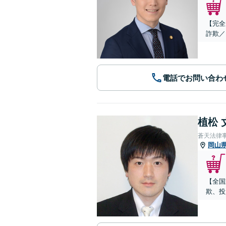
【完全
詐欺／
電話でお問い合わ
植松 
蒼天法律
岡山
【全国
欺、投