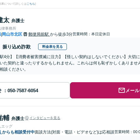
結果について詳しくは
こちら
)
建太
弁護士
法律事務所
県
岡山市北区
郵便局前駅
から徒歩3分
営業時間：本日定休日
|
振り込め詐欺
料金表を見る
駅4分】【消費者被害撲滅に注力】【怪しい契約はしないでください】大切
いた契約と違ったりするかもしれません。これらは何も恥ずかしくありませ
相談ください。
せ
メール
祐輔
弁護士
インタビューを見る
人エッグ
県
からも相談受付中
面談方法(対面・電話・ビデオなど)は応相談
営業時間：00: