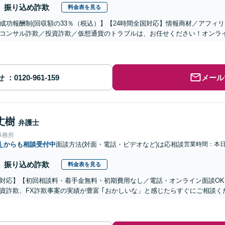
振り込め詐欺
料金表を見る
成功報酬制(回収額の33％（税込）】【24時間全国対応】情報商材／アフィ
コンサル詐欺／投資詐欺／仮想通貨のトラブルは、お任せください！オンラ
せ
メール
丈樹
弁護士
事務所
県
からも相談受付中
面談方法(対面・電話・ビデオなど)は応相談
営業時間：本
振り込め詐欺
料金表を見る
対応】【初回相談料・着手金無料・初期費用なし／電話・オンライン面談OK、
資詐欺、FX詐欺事案の実績が豊富 ｢おかしいな」と感じたらすぐにご相談く