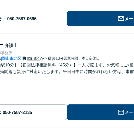
せ
メー
一
弁護士
律事務所
県
岡山市北区
岡山駅
から徒歩10分
営業時間：本日定休日
|
山駅10分】【初回法律相談無料（45分）】一人で悩まず、お気軽にご
婚問題も親身に対応いたします。平日日中に時間が取れない方は、事前
メー