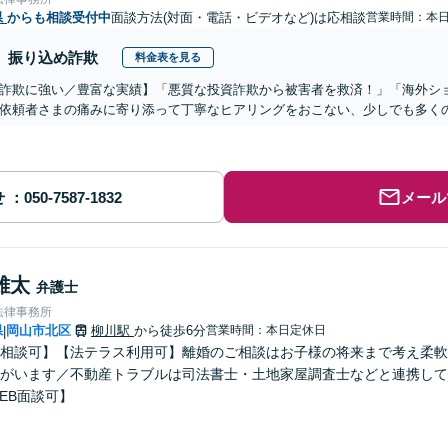
県
からも相談受付中
面談方法(対面・電話・ビデオなど)は応相談
営業時間：本
振り込め詐欺
料金表を見る
詐欺に強い／豊富な実績】「悪質な投資詐欺から被害者を救済！」「海外シ
依頼者さまの痛みに寄り添って丁寧なヒアリングをおこない、少しでも多く
せ
メール
雄太
弁護士
法律事務所
県
岡山市北区
柳川駅
から徒歩6分
営業時間：本日定休日
|
相談可】【法テラス利用可】離婚のご相談はお子様の将来まで考え柔軟
がいます／不動産トラブルは司法書士・土地家屋調査士などと連携して
EB面談可】