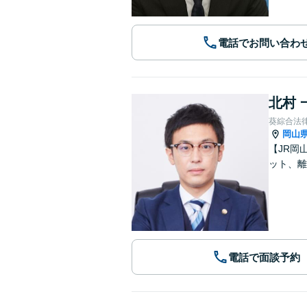
電話でお問い合わ
北村 
葵綜合法
岡山
【JR岡
ット、離
電話で面談予約