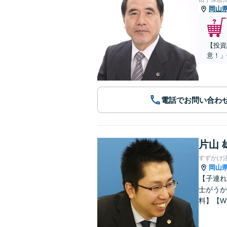
岡山
【投資
意！」
電話でお問い合わ
片山 
すずかけ
岡山
【子連れ
士がうか
料】【W