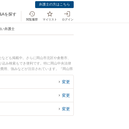
弁護士の方はこちら
&Aを探す
閲覧履歴
マイリスト
ログイン
強い弁護士
士なども掲載中。さらに岡山市北区や倉敷市、
り込み検索もでき便利です。特に岡山中央法律
士費用、強みなどが注目されています。『岡山県
くの弁護士を検索したい』『初回相談無料で振り
変更
変更
変更