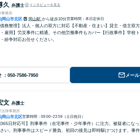
尊久
弁護士
インタビューを見る
律事務所
県
岡山市北区
岡山駅
から徒歩10分
営業時間：本日定休日
|
債務整理】法人・個人の双方に対応【不動産・住まい】貸主・借主双方
・雇用】労災事件に精通。その他労働事件もカバー【行政事件】学校ト
・紛争対応お任せください。
せ
メール
宏文
弁護士
彦法律事務所
県
岡山市北区
営業時間：09:00~23:59（土日祝日）
|
間365日対応可】刑事事件（在宅事件・少年事件）に注力。被疑者にな
さい。刑事事件はスピード勝負、初回の接見は即時駆けつけます。事件