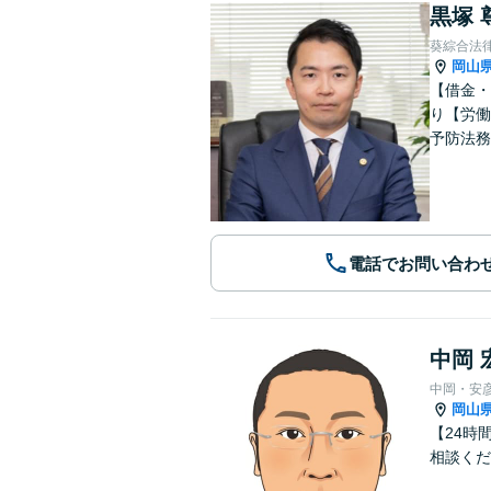
黒塚 
葵綜合法
岡山
【借金・
り【労働
予防法務
電話でお問い合わ
中岡 
中岡・安
岡山
【24時
相談くだ