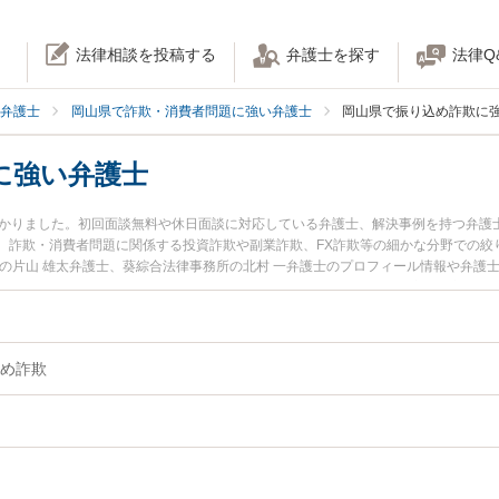
法律相談を投稿する
弁護士を探す
法律Q
弁護士
岡山県で詐欺・消費者問題に強い弁護士
岡山県で振り込め詐欺に
に強い弁護士
つかりました。初回面談無料や休日面談に対応している弁護士、解決事例を持つ弁護
。詐欺・消費者問題に関係する投資詐欺や副業詐欺、FX詐欺等の細かな分野での絞
所の片山 雄太弁護士、葵綜合法律事務所の北村 一弁護士のプロフィール情報や弁護
ルを今すぐに弁護士に相談したい』『振り込め詐欺のトラブル解決の実績豊富な近
相談予約したい』などでお困りの相談者さんにおすすめです。
め詐欺