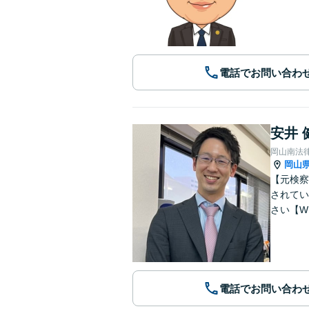
電話でお問い合わ
安井 
岡山南法
岡山
【元検察
されてい
さい【W
電話でお問い合わ