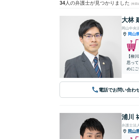
34
人の弁護士が見つかりました
(検索
大林 
岡山中央
岡山
【柳川
思って
めにご
電話でお問い合わ
浦川 
弁護士法
岡山