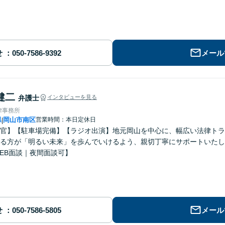
せ
メール
健二
弁護士
インタビューを見る
律事務所
県
岡山市南区
営業時間：本日定休日
|
官】【駐車場完備】【ラジオ出演】地元岡山を中心に、幅広い法律トラ
る方が「明るい未来」を歩んでいけるよう、親切丁寧にサポートいたし
EB面談｜夜間面談可】
せ
メール