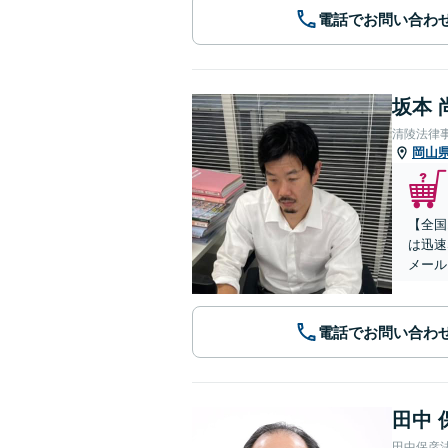
電話でお問い合わ
坂本 
清陵法律
岡山
【全国
は迅速
メール
電話でお問い合わ
田中 
田中保彦