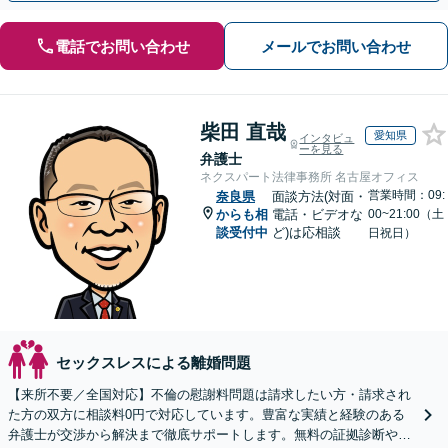
電話でお問い合わせ
メールでお問い合わせ
柴田 直哉
愛知県
インタビュ
ーを見る
弁護士
ネクスパート法律事務所 名古屋オフィス
営業時間：09:
奈良県
面談方法(対面・
からも相
電話・ビデオな
00~21:00（土
談受付中
ど)は応相談
日祝日）
セックスレスによる離婚問題
【来所不要／全国対応】不倫の慰謝料問題は請求したい方・請求され
た方の双方に相談料0円で対応しています。豊富な実績と経験のある
弁護士が交渉から解決まで徹底サポートします。無料の証拠診断や着