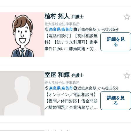
お気軽にご相談ください。刑
事事件・離婚/男女問題・相
植村 拓人
続・遺言・交通事故・借金・
弁護士
債務整理などはお任せくださ
登大路総合法律事務所
い。
奈良県
奈良市
近鉄奈良駅
から徒歩5分
|
【電話相談可】【初回相談無
詳細を見
料】【法テラス利用可】家事
る
事件に強い！離婚問題・労働
問題・借金トラブルなど幅広
く解決。丁寧なサポート＆親
身な姿勢を心がけて対応！相
室屋 和輝
談しやすい弁護士を目指す
弁護士
【夜間・休日面談可】【完全
登大路総合法律事務所
個室】【近鉄奈良駅5分】
奈良県
奈良市
近鉄奈良駅
から徒歩5分
|
【オンライン／電話相談可】
詳細を見
【夜間／休日対応】借金問題
る
／離婚問題／企業法務など幅
広く対応。皆さまが抱える
様々な問題を解決するお手伝
いをすることはもちろん、皆