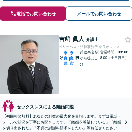
電話でお問い合わせ
メールでお問い合わせ
吉﨑 眞人
弁護士
ベリーベスト法律事務所 奈良オフィス
近鉄奈良駅
営業時間：09:30~1
奈
奈
8:00（土日祝日）
良
良
から徒歩1
|
県
市
分
セックスレスによる離婚問題
【初回相談無料】あなたの利益の最大化を目指します。まずは電話・
メールで状況を丁寧にお聞きします。「離婚を希望している」「離婚
を切り出された」「不貞の慰謝料請求をしたい」等お任せください。