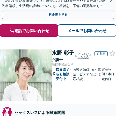
「話しやすい雰囲気づくり」離婚における財産分与や不貞行為への慰
謝料請求、生活費の請求についてもご相談を。不倫の証拠集めもアド
バイス可【夜間・休日面談】
料金表を見る
電話でお問い合わせ
メールでお問い合わせ
水野 彰子
京都府
インタビュ
ーを見る
弁護士
法律事務所なぎ
営業時
奈良県
か
面談方法(対面・電
らも相談
話・ビデオなど)は
間：本日
受付中
応相談
定休日
セックスレスによる離婚問題