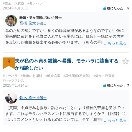
#借金・浪費癖
#モラハラ
2024年4月30日
役にたった
5
離婚・男女問題に強い弁護士
髙橋 俊太
弁護士
念のための補足ですが、多くの録音証拠があるようなのですが、仮に
将来的に裁判をも視野に入れている場合には、録音と一緒にその内容
を反訳した書面を提出する必要があります。（相応の手間と費用がか
かり得るところです。） 画像関係についても、点と点を線で結びつけ
るような合理的説明が必要とはなりますので、そのようなことが十分
に可能かどうかについて、一度は弁護士に直接相談なさった方がよい
3
夫が私の不貞を親族へ暴露、モラハラに該当する
と思います。 なお、夫や不倫相手自身が不倫の事実について（期間や
か相談したい
回数なども含め）認めて自白するような場合には、貴方において立証
#モラハラ
#離婚の慰謝料
#離婚協議
#異性関係(不貞等)
#借金・浪費癖
する必要はなくなります。
#セックスレス
2025年1月14日
役にたった
7
鈴木 祥平
弁護士
【質問】不貞行為を親族に話されたことにより精神的苦痛を受けてい
ます。これはモラルハラスメントに該当するでしょうか？ 【回答】〇
〇ハラスメントといわれるものについては、全て「精神的・身体的苦
痛を与えること」を内容として含むものです。もっとも、世の中で生
活している以上は、「精神的・身体的苦痛を与え」られることは不可