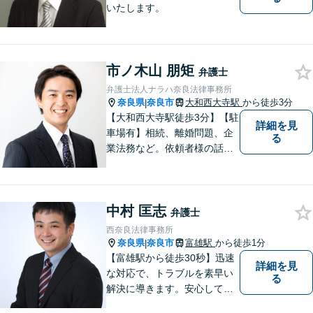
いたします。
市ノ木山 朋矩
弁護士
弁護士法人ナラハ奈良法律事務所
奈良県
奈良市
大和西大寺駅
から徒歩3分
|
【大和西大寺駅徒歩3分】【駐
詳細を見
車場有】相続、離婚問題、企
る
業法務など。依頼者様の話を
親身になって聞き、最善の方
向性を示す弁護士でありたい
と思っています。「こんなこ
中村 匡志
と聞いても良いのかな」など
弁護士
と思わず、ぜひ一度ご相談く
西奈良法律事務所
ださい。【お子様連れ相談
奈良県
奈良市
富雄駅
から徒歩1分
|
可】
【富雄駅から徒歩30秒】迅速
詳細を見
な対応で、トラブルを素早い
る
解決に導きます。安心して話
せる雰囲気ですので、まずは