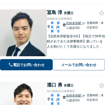
冨島 淳
弁護士
南都総合法律事務所
奈
奈
近鉄奈良駅
か
営業時間：本
良
良
|
日定休日
ら徒歩3分
県
市
【近鉄奈良駅徒歩3分】【地元で30年信
頼されてきた法律事務所】困っている
人を助けたくて弁護士になりました。
依頼者のためにベストを尽くし、最後
まで走り抜けます。労働問題、相続、
借金でお困りの方はぜひ一度ご相談く
電話でお問い合わせ
メールでお問い合わせ
ださい。
瀧口 勇
弁護士
登大路総合法律事務所
奈
奈
近鉄奈良駅
か
営業時間：本
良
良
|
日定休日
ら徒歩5分
県
市