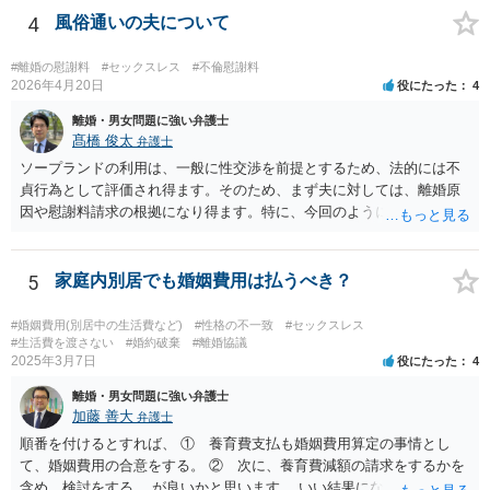
避的に生じますから、違法と評価されるためには、社会通念（常識）
4
風俗通いの夫について
を逸脱した態様・方法で精神的・身体的苦痛を与えられたといえるこ
とが必要です。 常識を逸脱したと言えるかどうかについては、必要性
#離婚の慰謝料
#セックスレス
#不倫慰謝料
や相当性という基準を使って判断をするとわかりやすいと思います。
2026年4月20日
役にたった
4
夫婦間において今、問題が生じているということを親族には話してお
離婚・男女問題に強い弁護士
く必要はあると思われますし、常識的に見ても、また、それが親族内
髙橋 俊太
弁護士
にとどまる話であれば、著しく不相当なこととも言えません。ですか
ソープランドの利用は、一般に性交渉を前提とするため、法的には不
ら、上記のことが社会通念を逸脱した態様・方法であるとは言えない
貞行為として評価され得ます。そのため、まず夫に対しては、離婚原
のではないかと思います。少なくとも、違法と評価されるハラスメン
因や慰謝料請求の根拠になり得ます。特に、今回のように長期間の継
トとは言えないでしょう。
続、同じ女性の反復指名、過去に発覚して「もう行かない」と約束し
た後も続いている事情は、婚姻関係への打撃や悪質性を基礎づける事
情として主張しやすいです。一方で、ソープランドで働く女性に対す
5
家庭内別居でも婚姻費用は払うべき？
る請求は、夫に対する請求より難しい可能性があります。店舗での接
客としての関係にとどまる場合、相手女性が夫を特別な交際相手とし
#婚姻費用(別居中の生活費など)
#性格の不一致
#セックスレス
て扱っていたのか、婚姻関係を侵害するとの認識のもとで個人的関係
#生活費を渡さない
#婚約破棄
#離婚協議
2025年3月7日
役にたった
4
を持っていたのか、などが問題になります。SNSで「大好き」と送っ
ているという点は貴方としては不快にお感じだと思われますが、それ
離婚・男女問題に強い弁護士
だけで直ちに法的責任が認められるとは限りません。 現実的には、ま
加藤 善大
弁護士
ずは夫に対する対応を中心に考えるのが一般的です。離婚を求めるの
順番を付けるとすれば、 ① 養育費支払も婚姻費用算定の事情とし
か、離婚せずに慰謝料や再発防止の誓約書を求めるのかで進め方が変
て、婚姻費用の合意をする。 ② 次に、養育費減額の請求をするかを
わります。証拠としては、SNS投稿、口コミ、指名履歴、プレゼント
含め、検討をする。 が良いかと思います。 いい結果になるといいです