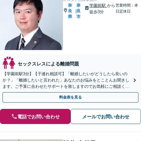
奈
奈
学園前駅
から
営業時間：本
良
良
|
日定休日
徒歩3分
県
市
セックスレスによる離婚問題
【学園前駅3分】【子連れ相談可】「離婚したいがどうしたら良いの
か？」「離婚したいと言われた」あなたのお悩みをとことんお聞きし
ます。ご予算に合わせたサポートを致しますのでお気軽にご相談くだ
さい。【完全個室】【法テラス利用可】【初回面談無料】
料金表を見る
電話でお問い合わせ
メールでお問い合わせ