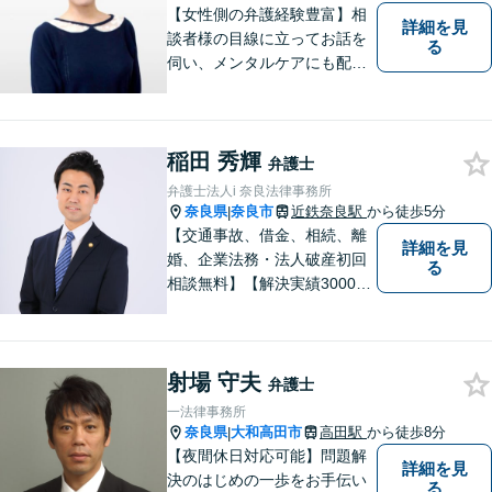
【女性側の弁護経験豊富】相
詳細を見
談者様の目線に立ってお話を
る
伺い、メンタルケアにも配慮
しながら、懇切丁寧に対応し
ます。【離婚/債務整理】あら
ゆる法的手段を駆使した解決
稲田 秀輝
策をご提案【LINE利用可】
弁護士
【平日夜間、土日祝日、応相
弁護士法人i 奈良法律事務所
談】
奈良県
奈良市
近鉄奈良駅
から徒歩5分
|
【交通事故、借金、相続、離
詳細を見
婚、企業法務・法人破産初回
る
相談無料】【解決実績3000件
超】 交通事故・借金（債務整
理）・離婚・相続・労働問
題・不動産トラブル・企業法
射場 守夫
務のお悩みは【弁護士法人ｉ
弁護士
（アイ）奈良法律事務所】に
一法律事務所
おまかせください！
奈良県
大和高田市
高田駅
から徒歩8分
|
【夜間休日対応可能】問題解
詳細を見
決のはじめの一歩をお手伝い
る