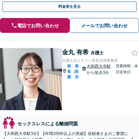
【リーズナブルな料金設定】
料金表を見る
電話でお問い合わせ
メールでお問い合わせ
金丸 有希
弁護士
弁護士法人ナラハ奈良法律事務所
奈
奈
大和西大寺駅
営業時間：本
良
良
|
日定休日
から徒歩3分
県
市
セックスレスによる離婚問題
【大和西大寺駅3分】【年間100件以上の実績】依頼者さまのご要望に