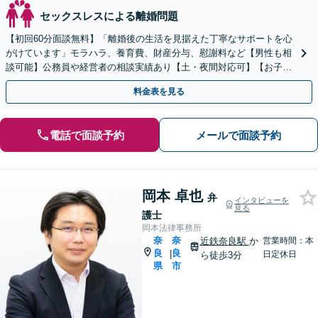
セックスレスによる離婚問題
【初回60分面談無料】「離婚後の生活を見据えた丁寧なサポートを心
がけています」モラハラ、養育費、財産分与、慰謝料など【男性も相
談可能】公務員や経営者の相談実績あり【土・夜間対応可】【お子様
連れOK】
料金表を見る
電話で面談予約
メールで面談予約
岡本 卓也
弁
インタビューを
見る
護士
岡本法律事務所
奈
奈
近鉄奈良駅
か
営業時間：本
良
良
|
日定休日
ら徒歩3分
県
市