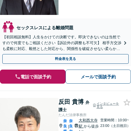
セックスレスによる離婚問題
【初回相談無料】人生をかけての決断です。即決できないのは当然で
すので何度でもご相談ください【訴訟外の調整も不可欠】 相手方交渉
も柔軟に対応、毅然とした対応から、関係性を破綻させない柔らかな
対応まで、必要に応じて行います【近鉄奈良駅3分】
料金表を見る
電話で面談予約
メールで面談予約
反田 貴博
弁
インタビューを
見る
護士
たんだ法律事務所
大和西大寺
営業時間：10:00~
奈
奈
23:00（土日祝日）
良
良
駅
から徒歩
|