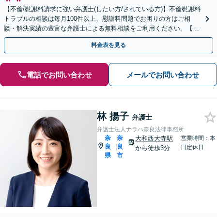
【不倫/慰謝料請求に強い弁護士(したい方/されている方)】不倫慰謝料
トラブルの相談は毎月100件以上、慰謝料問題でお困りの方はご相
談・解決実績の豊富な弁護士による無料相談をご利用ください。【不
倫相談は初回0円】【奈良県全域対応】
料金表を見る
電話でお問い合わせ
メールでお問い合わせ
林 揚子
弁護士
弁護士法人ナラハ奈良法律事務所
奈
奈
大和西大寺駅
営業時間：本
良
良
|
日定休日
から徒歩3分
県
市