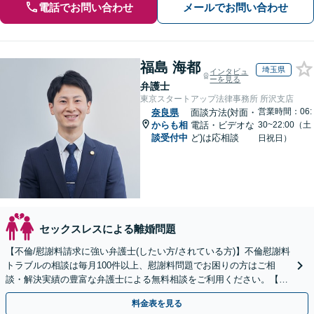
電話でお問い合わせ
メールでお問い合わせ
福島 海都
埼玉県
インタビュ
ーを見る
弁護士
東京スタートアップ法律事務所 所沢支店
営業時間：06:
奈良県
面談方法(対面・
からも相
電話・ビデオな
30~22:00（土
談受付中
ど)は応相談
日祝日）
セックスレスによる離婚問題
【不倫/慰謝料請求に強い弁護士(したい方/されている方)】不倫慰謝料
トラブルの相談は毎月100件以上、慰謝料問題でお困りの方はご相
談・解決実績の豊富な弁護士による無料相談をご利用ください。【不
倫相談は初回0円】【全国対応】
料金表を見る