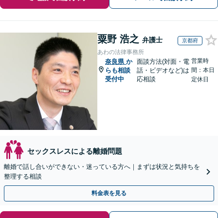
粟野 浩之
弁護士
京都府
あわの法律事務所
営業時
奈良県
か
面談方法(対面・電
らも相談
話・ビデオなど)は
間：本日
受付中
応相談
定休日
セックスレスによる離婚問題
離婚で話し合いができない・迷っている方へ｜まずは状況と気持ちを
整理する相談
料金表を見る