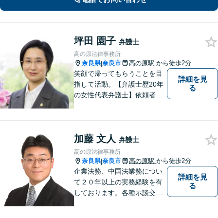
【法テラス利用可】
坪田 園子
弁護士
高の原法律事務所
奈良県
奈良市
高の原駅
から徒歩2分
|
笑顔で帰ってもらうことを目
詳細を見
指して活動。【弁護士歴20年
る
の女性代表弁護士】依頼者の
納得のできる結果に向けて最
善を尽くします。【元非常勤
調停官の経験】交渉ごとなら
加藤 文人
お任せください！あなたのお
弁護士
悩み、とことんお聞きしま
高の原法律事務所
す。
奈良県
奈良市
高の原駅
から徒歩2分
|
企業法務、中国法業務につい
詳細を見
て２０年以上の実務経験を有
る
しております。各種示談交
渉、契約案件、海外取引等で
お悩みの場合は、お気軽にご