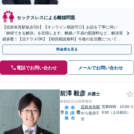
セックスレスによる離婚問題
【近鉄奈良駅徒歩3分】【オンライン相談可◎】お話を丁寧に伺い
「納得できる解決」を目指します。離婚／不貞の慰謝料など、解決実
績多数！【法テラスOK】【初回相談無料】今後の生活費について不
安な方、まずはお電話ください。
料金表を見る
電話でお問い合わせ
メールでお問い合わせ
前澤 毅彦
弁護士
南都総合法律事務所
近鉄奈良駅
営業時間：10:00~1
奈
奈
8:00（土日祝日）
良
良
から徒歩3
|
県
市
分