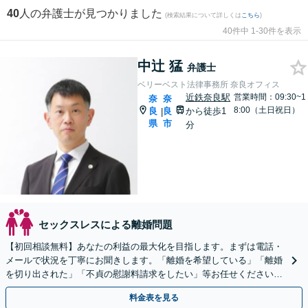
40
人の弁護士が見つかりました
(検索結果について詳しくは
こちら
)
40件中 1-30件を表示
中辻 猛
弁護士
ベリーベスト法律事務所 奈良オフィス
近鉄奈良駅
営業時間：09:30~1
奈
奈
8:00（土日祝日）
良
良
から徒歩1
|
県
市
分
セックスレスによる離婚問題
【初回相談無料】あなたの利益の最大化を目指します。まずは電話・
メールで状況を丁寧にお聞きします。「離婚を希望している」「離婚
を切り出された」「不貞の慰謝料請求をしたい」等お任せください。
【リーズナブルな料金設定】
料金表を見る