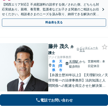
【関西エリア対応】不貞慰謝料の請求する側／された側、どちらも対
応実績あり。親権、養育費、監護者などお子さま関連のご相談もお任
せください。相談者さまのニーズを汲み取り、納得できる解決の実現
を目指します【Web面談可】【初回相談無料】
料金表を見る
藤井 茂久
弁
インタビューを
見る
護士
フジイ法律事務所
奈
天
天理駅
から
営業時間：本
良
理
|
日定休日
徒歩8分
県
市
【弁護士歴30年以上】【天理駅3分／天
理市唯一の法律事務所】法的知識と人
間関係への配慮を両立させた解決策を
ご提案いたします。「士業との連携で
トータルサポートを実現／税理士・司
電話でお問い合わせ
法書士・不動産鑑定士など」相続に関
わる問題を総合的に解決へ導きます