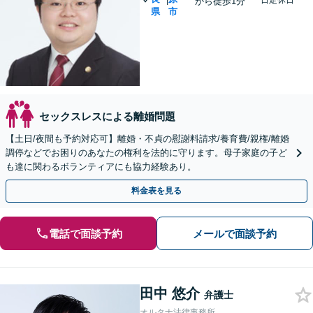
日定休日
から徒歩1分
県
市
セックスレスによる離婚問題
【土日/夜間も予約対応可】離婚・不貞の慰謝料請求/養育費/親権/離婚
調停などでお困りのあなたの権利を法的に守ります。母子家庭の子ど
も達に関わるボランティアにも協力経験あり。
料金表を見る
電話で面談予約
メールで面談予約
田中 悠介
弁護士
オルタナ法律事務所