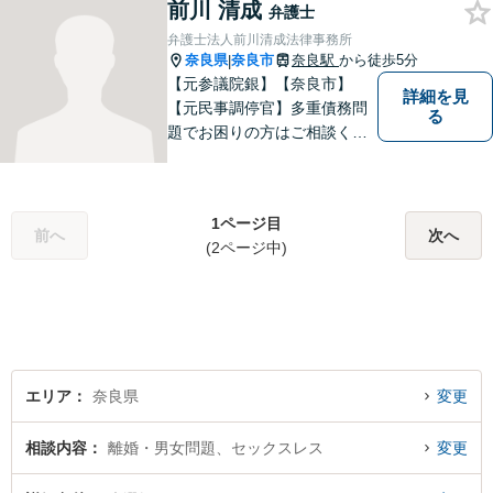
前川 清成
さまに安心を与えることを目
弁護士
指します。【地域に根差した
弁護士法人前川清成法律事務所
弁護士】まずはお気軽にご相
奈良県
奈良市
奈良駅
から徒歩5分
|
談ください。
【元参議院銀】【奈良市】
詳細を見
【元民事調停官】多重債務問
る
題でお困りの方はご相談くだ
さい。その他、一般民事事件
も対応しております。奈良市
大宮町でお困りの方がいまし
1ページ目
たら、一度ご相談ください。
前へ
次へ
(2ページ中)
エリア
奈良県
変更
相談内容
離婚・男女問題、セックスレス
変更