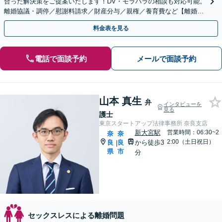
合った解決策をご提案いたします！DV・モラハラの相談も対応可能。
離婚協議・調停／慰謝料請求／財産分与／親権／養育費など【離婚の
初回60分相談無料】【お子さま連れOK】
料金表を見る
電話で面談予約
メールで面談予約
山本 真生
弁
インタビューを
見る
護士
東京スタートアップ法律事務所 奈良支店
新大宮駅
営業時間：06:30~2
奈
奈
2:00（土日祝日）
良
良
から徒歩3
|
県
市
分
セックスレスによる離婚問題