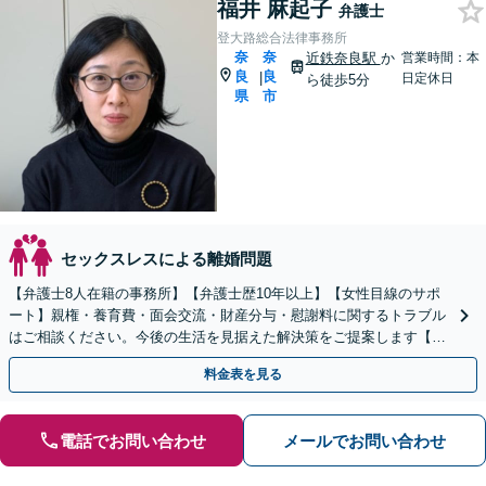
福井 麻起子
弁護士
登大路総合法律事務所
奈
奈
近鉄奈良駅
か
営業時間：本
良
良
|
日定休日
ら徒歩5分
県
市
セックスレスによる離婚問題
【弁護士8人在籍の事務所】【弁護士歴10年以上】【女性目線のサポ
ート】親権・養育費・面会交流・財産分与・慰謝料に関するトラブル
はご相談ください。今後の生活を見据えた解決策をご提案します【近
鉄奈良駅4分】【夜間・休日の相談可能】
料金表を見る
電話でお問い合わせ
メールでお問い合わせ