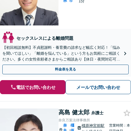
県
市
1分
セックスレスによる離婚問題
【初回相談無料】不貞慰謝料・養育費の請求など幅広く対応！「悩み
を聞いてほしい」「離婚を悩んでいる」という方もお気軽にご相談く
ださい。多くの女性依頼者さまからご相談あり【休日・夜間対応可】
【大和西大寺駅1分】
料金表を見る
電話でお問い合わせ
メールでお問い合わせ
高島 健太郎
弁護士
奈良万葉法律事務所
奈
橿
橿原神宮前駅
営業時間：本
良
原
|