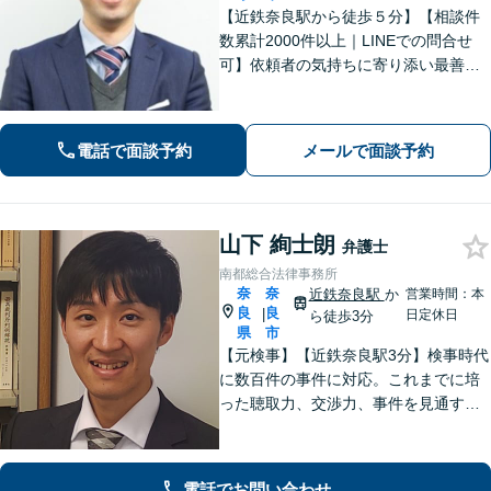
【近鉄奈良駅から徒歩５分】【相談件
数累計2000件以上｜LINEでの問合せ
可】依頼者の気持ちに寄り添い最善の
解決策をご提案します。交通事故・相
続・借金・など幅広く対応【オンライ
ン法律相談可能】
電話で面談予約
メールで面談予約
山下 絢士朗
弁護士
南都総合法律事務所
奈
奈
近鉄奈良駅
か
営業時間：本
良
良
|
日定休日
ら徒歩3分
県
市
【元検事】【近鉄奈良駅3分】検事時代
に数百件の事件に対応。これまでに培
った聴取力、交渉力、事件を見通す分
析力で、依頼者の方が最善の選択をす
る手助けをいたします。経験の全てを
注ぎ、地元奈良のために尽くします。
電話でお問い合わせ