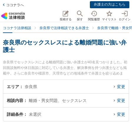
弁護士の方はこちら
ココナラへ
投稿する
探す
閲覧履歴
マイリスト
ログイン
ココナラ法律相談
奈良県で法律相談できる弁護士
奈良県で離婚・男女
奈良県のセックスレスによる離婚問題に強い弁
護士
奈良県でセックスレスによる離婚問題に強い弁護士が40名見つかりました。初
回面談無料や休日面談に対応している弁護士、解決事例を持つ弁護士なども掲
載中。さらに奈良市や橿原市、天理市などの地域条件で弁護士を絞り込めま
す。離婚・男女問題に関係する財産分与や養育費、親権等の細かな分野での絞
り込み検索もでき便利です。特にベリーベスト法律事務所 奈良オフィスの中辻
エリア
奈良県
変更
猛弁護士やベリーベスト法律事務所 奈良オフィスの吉﨑 眞人弁護士、弁護士法
人ナラハ奈良法律事務所の金丸 有希弁護士のプロフィール情報や弁護士費用、
相談内容
離婚・男女問題、セックスレス
変更
強みなどが注目されています。『奈良県で土日や夜間に発生したセックスレス
による離婚問題のトラブルを今すぐに弁護士に相談したい』『セックスレスに
よる離婚問題のトラブル解決の実績豊富な近くの弁護士を検索したい』『初回
詳細条件
未選択
変更
相談無料でセックスレスによる離婚問題を法律相談できる奈良県内の弁護士に
相談予約したい』などでお困りの相談者さんにおすすめです。