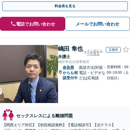
手金の返還保証もありますので安心してご相談ください。
料金表を見る
電話でお問い合わせ
メールでお問い合わせ
嶋田 隼也
京都府
インタビュ
ーを見る
弁護士
嶋田隼也法律事務所
営業時間：09:
奈良県
面談方法(対面・
からも相
電話・ビデオな
00~19:00（土
談受付中
ど)は応相談
日祝日）
セックスレスによる離婚問題
【関西エリア対応】【初回相談無料】【電話相談可】【法テラス】