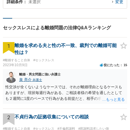
詳細条件
未選択
変更
セックスレスによる離婚問題の法律Q&Aランキング
1
離婚を求める夫と性の不一致、裁判での離婚可能
性は？
#離婚すること自体
#セックスレス
2023年10月9日
役にたった
15
離婚・男女問題に強い弁護士
泉 亮介
弁護士
性交渉が全くないようなケースでは、それが離婚理由となるケースも
ありますが、現状毎週行為がある、ご相談者様の希望を通したとして
も２週間に1度のペースで行為がある前提だと、相手の求めている離婚
はあくまで生活の不一致を理由とする離婚となる可能性が高く認めら
れないでしょう。 また、離婚した場合に、相手が今まで通りに生活を
するのであれば大きな違いはありませんが、そうでなくなった場合に
2
不貞行為の証拠収集についての相談
夫婦であれば法的に請求できたものができなくなるというデメリット
があるため、今までと何も変わらないということはないです。
#離婚すること自体
#セックスレス
#不倫慰謝料
#慰謝料請求したい側