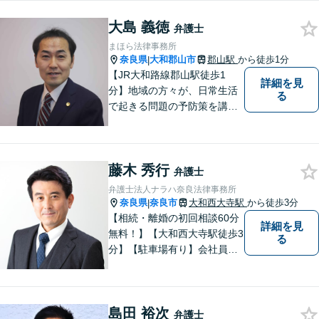
連絡ください。
大島 義徳
弁護士
まほら法律事務所
奈良県
大和郡山市
郡山駅
から徒歩1分
|
【JR大和路線郡山駅徒歩1
詳細を見
分】地域の方々が、日常生活
る
で起きる問題の予防策を講じ
たい時や、既に問題を抱えて
何から手を付けてよいか分か
らない時に、まず相談できる
藤木 秀行
身近な弁護士を目指していま
弁護士
す。
弁護士法人ナラハ奈良法律事務所
奈良県
奈良市
大和西大寺駅
から徒歩3分
|
【相続・離婚の初回相談60分
詳細を見
無料！】【大和西大寺駅徒歩3
る
分】【駐車場有り】会社員を
経験したことで「普通の人」
の感覚を大切にしています。
少しでも気になることがあり
島田 裕次
ましたら、どうぞお気軽にご
弁護士