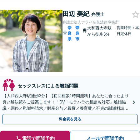
田辺 美紀
弁護士
弁護士法人ナラハ奈良法律事務所
奈
奈
大和西大寺駅
営業時間：本
良
良
|
日定休日
から徒歩3分
県
市
セックスレスによる離婚問題
【大和西大寺駅徒歩3分】【初回相談1時間無料】あなたに合ったより
良い解決策をご提案します！「DV・モラハラの相談も対応」離婚協
議・調停／慰謝料請求／財産分与／親権／養育費／不貞の慰謝料請求
など【完全個室】【キッズスペース有り♪お子様連れ可】
料金表を見る
電話で面談予約
メールで面談予約