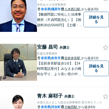
相談ください。【お子様連れ
奈良あさひ法律事務所
相談可】
奈良県
橿原市
八木西口駅
から徒歩3分
|
【離婚問題に特化した法律事
詳細を見
務所（不貞問題含む）】【相
る
談料30分5500円】【土曜・夜
間対応可】【大和八木駅5分・
八木西口駅3分】 奈良あさひ
法律事務所は離婚問題・不貞
安藤 昌司
問題のみを扱う法律事務所で
弁護士
す。離婚をお考えの方は一度
安藤法律事務所
ご相談ください。
奈良県
奈良市
近鉄奈良駅
から徒歩1分
|
【近鉄奈良駅徒歩1分】【24
詳細を見
時間電話受付】みなさまの権
る
利を守り、より良い世の中に
していくことに全力を尽くし
ます。金銭問題／男女問題／
交通事故／刑事事件に注力し
青木 麻耶子
ています。法律トラブルでお
弁護士
悩みごとがありましたら、お
弁護士法人ましろ総合法律事務所 西大和オフィス
気軽にご相談ください。
奈良県
河合町
大輪田駅
から徒歩6分
|