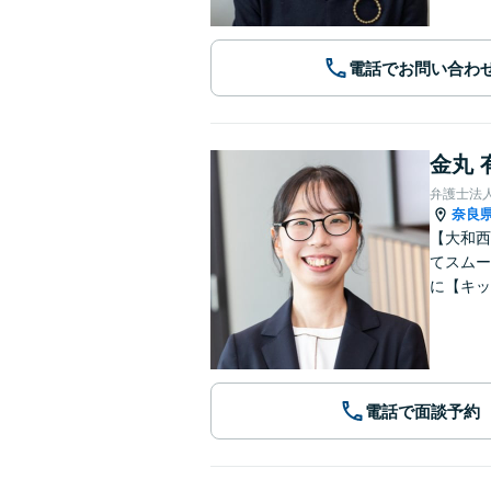
電話でお問い合わ
金丸 
弁護士法
奈良
【大和西
てスムー
に【キッ
電話で面談予約