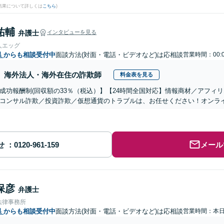
結果について詳しくは
こちら
)
祐輔
弁護士
インタビューを見る
人エッグ
県
からも相談受付中
面談方法(対面・電話・ビデオなど)は応相談
営業時間：00:
海外法人・海外在住の詐欺師
料金表を見る
成功報酬制(回収額の33％（税込）】【24時間全国対応】情報商材／アフィ
コンサル詐欺／投資詐欺／仮想通貨のトラブルは、お任せください！オンラ
せ
メール
保彦
弁護士
法律事務所
県
からも相談受付中
面談方法(対面・電話・ビデオなど)は応相談
営業時間：本