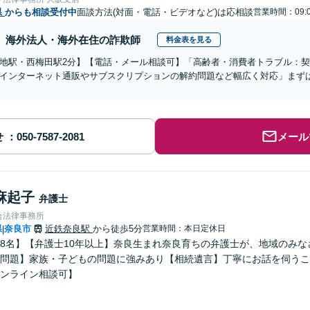
県
からも相談受付中
面談方法(対面・電話・ビデオなど)は応相談
営業時間：09:
海外法人・海外在住の詐欺師
料金表を見る
地駅・西梅田駅2分】【電話・メール相談可】「高齢者・消費者トラブル：
インターネット通販やサブスクリプションの解約問題など幅広く対応」まず
せ
メール
麻起子
弁護士
合法律事務所
県
奈良市
近鉄奈良駅
から徒歩5分
営業時間：本日定休日
|
8名】【弁護士10年以上】奈良生まれ奈良育ちの弁護士が、地域のみ
問題】家族・子どもの問題に強みあり【相続遺言】丁寧にお話を伺うこ
ンライン相談可】