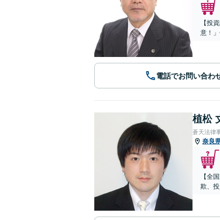
【投資
意！」
電話でお問い合わ
植松 
蒼天法律
奈良
【全国
欺、投