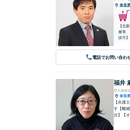
奈良
【北新
被害、
談可】
電話でお問い合わ
福井 
登大路総
奈良
【弁護士
す【離婚
分】【オ