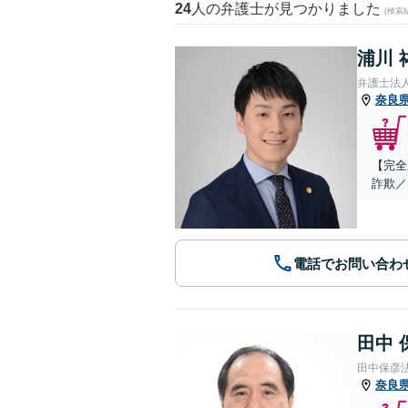
24
人の弁護士が見つかりました
(検索
浦川 
弁護士法
奈良
【完全
詐欺／
電話でお問い合わ
田中 
田中保彦
奈良