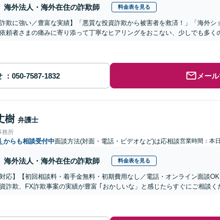
海外法人・海外在住の詐欺師
料金表を見る
詐欺に強い／豊富な実績】「悪質な投資詐欺から被害者を救済！」「海外シ
依頼者さまの痛みに寄り添って丁寧なヒアリングをおこない、少しでも多く
せ
メール
丈樹
弁護士
事務所
県
からも相談受付中
面談方法(対面・電話・ビデオなど)は応相談
営業時間：本
海外法人・海外在住の詐欺師
料金表を見る
対応】【初回相談料・着手金無料・初期費用なし／電話・オンライン面談OK、
資詐欺、FX詐欺事案の実績が豊富 ｢おかしいな」と感じたらすぐにご相談く