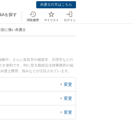
弁護士の方はこちら
&Aを探す
閲覧履歴
マイリスト
ログイン
在住に強い弁護士
掲載中。さらに奈良市や橿原市、天理市などの
でき便利です。特に登大路総合法律事務所の福
や弁護士費用、強みなどが注目されています。
の詐欺師のトラブル解決の実績豊富な近くの弁護
困りの相談者さんにおすすめです。
変更
変更
変更