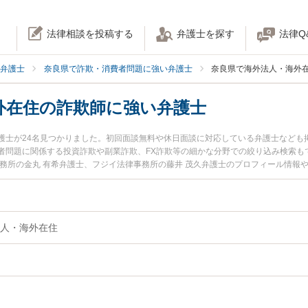
法律相談を投稿する
弁護士を探す
法律Q
弁護士
奈良県で詐欺・消費者問題に強い弁護士
奈良県で海外法人・海外
外在住の詐欺師に強い弁護士
護士が24名見つかりました。初回面談無料や休日面談に対応している弁護士なども
者問題に関係する投資詐欺や副業詐欺、FX詐欺等の細かな分野での絞り込み検索も
事務所の金丸 有希弁護士、フジイ法律事務所の藤井 茂久弁護士のプロフィール情報
外在住の詐欺師のトラブルを今すぐに弁護士に相談したい』『海外法人・海外在住
海外在住の詐欺師を法律相談できる奈良県内の弁護士に相談予約したい』などでお
人・海外在住