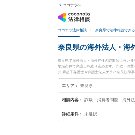
ココナラへ
ココナラ法律相談
奈良県で法律相談できる
奈良県の海外法人・海
奈良県で海外法人・海外在住の詐欺師に強い弁
地域条件で弁護士を絞り込めます。詐欺・消費
井 麻起子弁護士や弁護士法人ナラハ奈良法律
『奈良県で土日や夜間に発生した海外法人・海
士を検索したい』『初回相談無料で海外法人・
エリア
奈良県
相談内容
詐欺・消費者問題、海外法
詳細条件
未選択