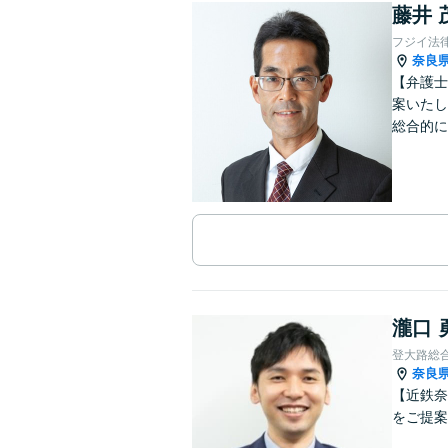
藤井 
フジイ法
奈良
【弁護士
案いたし
総合的に
瀧口 
登大路総
奈良
【近鉄奈
をご提案