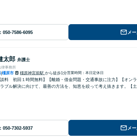
メー
健太郎
弁護士
法律事務所
県
橿原市
橿原神宮前駅
から徒歩1分
営業時間：本日定休日
|
談料 初回１時間無料】【離婚・借金問題・交通事故に注力】【オンラ
ラブル解決に向けて、最善の方法を、知恵を絞って考え抜きます。【土
メー