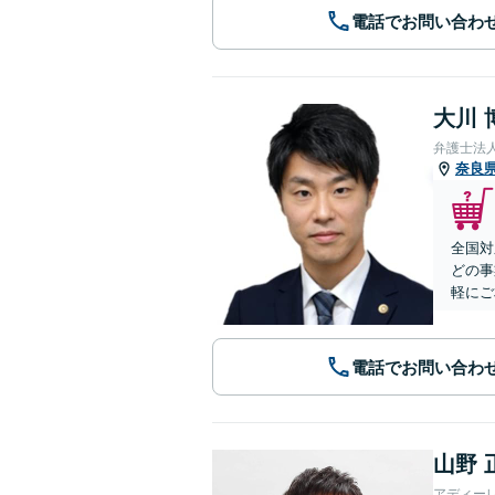
電話でお問い合わ
大川 
弁護士法
奈良
全国対
どの事
軽にご
電話でお問い合わ
山野 
アディー