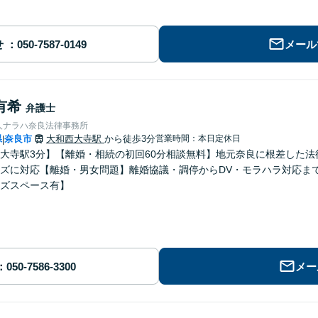
せ
メール
有希
弁護士
人ナラハ奈良法律事務所
県
奈良市
大和西大寺駅
から徒歩3分
営業時間：本日定休日
|
大寺駅3分】【離婚・相続の初回60分相談無料】地元奈良に根差した
ズに対応【離婚・男女問題】離婚協議・調停からDV・モラハラ対応ま
ズスペース有】
メー