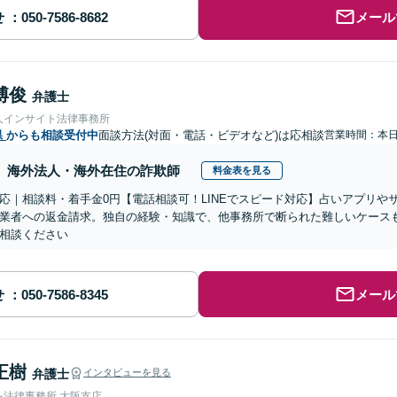
せ
メール
博俊
弁護士
人インサイト法律事務所
県
からも相談受付中
面談方法(対面・電話・ビデオなど)は応相談
営業時間：本
海外法人・海外在住の詐欺師
料金表を見る
応｜相談料・着手金0円【電話相談可！LINEでスピード対応】占いアプリや
業者への返金請求。独自の経験・知識で、他事務所で断られた難しいケース
相談ください
せ
メール
正樹
弁護士
インタビューを見る
レ法律事務所 大阪支店