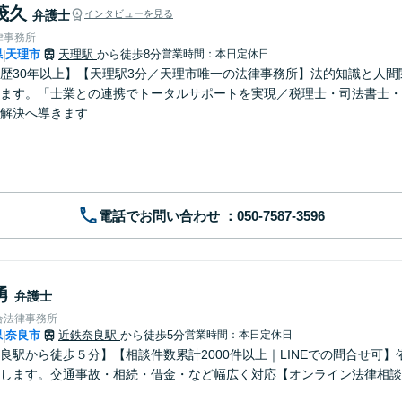
茂久
弁護士
インタビューを見る
律事務所
県
天理市
天理駅
から徒歩8分
営業時間：本日定休日
|
歴30年以上】【天理駅3分／天理市唯一の法律事務所】法的知識と人
ます。「士業との連携でトータルサポートを実現／税理士・司法書士・
解決へ導きます
電話でお問い合わせ
勇
弁護士
合法律事務所
県
奈良市
近鉄奈良駅
から徒歩5分
営業時間：本日定休日
|
良駅から徒歩５分】【相談件数累計2000件以上｜LINEでの問合せ可
します。交通事故・相続・借金・など幅広く対応【オンライン法律相談