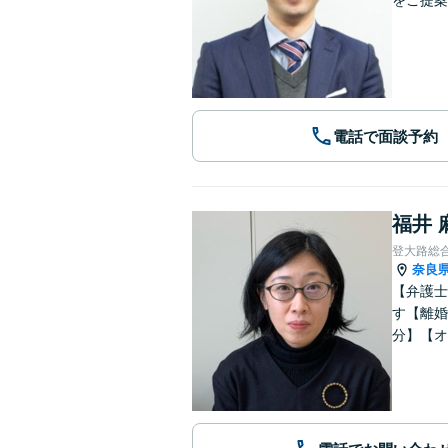
をご提案
電話で面談予約
福井 
登大路総
奈良
【弁護士
す【離婚
分】【オ