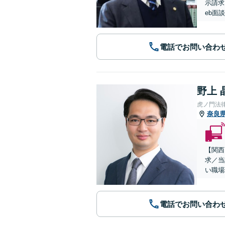
示請求
eb面
電話でお問い合わ
野上 
虎ノ門法
奈良
【関西
求／当
い職場
電話でお問い合わ