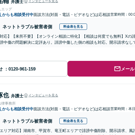
祐輔
弁護士
インタビューを見る
人エッグ
県
からも相談受付中
面談方法(対面・電話・ビデオなど)は応相談
営業時間：00:
ネットトラブル被害者側
料金表を見る
対応】【来所不要】【オンライン相談に特化】【相談は何度でも無料】Xの
謗中傷の問題解決に定評あり。誹謗中傷した側の相談も対応。開示請求なし
せ
メール
琢也
弁護士
インタビューを見る
法律事務所
県
からも相談受付中
面談方法(対面・電話・ビデオなど)は応相談
営業時間：本
ネットトラブル被害者側
料金表を見る
エリア対応】湖南市、甲賀市、竜王町エリアで誹謗中傷削除、開示請求、風