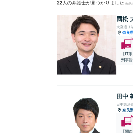
22
人の弁護士が見つかりました
(検索
國松 
大宮通り
奈良
【IT
刑事告
田中 
田中敦法
奈良
【関西