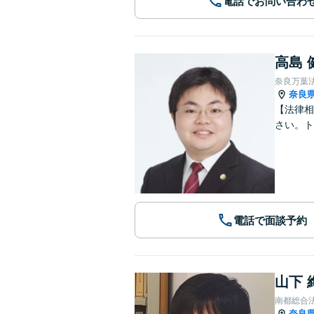
電話でお問い合わ
高島 
奈良万葉
奈良
【法律相
さい。ト
電話で面談予約
山下 
南都総合
奈良