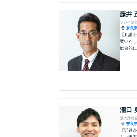
藤井 
フジイ法
奈良
【弁護士
案いたし
総合的に
瀧口 
登大路総
奈良
【近鉄奈