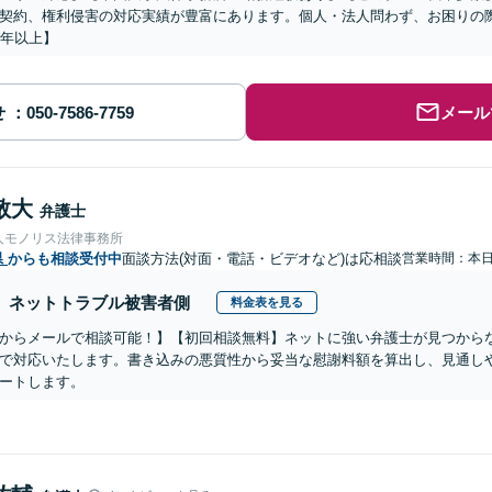
契約、権利侵害の対応実績が豊富にあります。個人・法人問わず、お困りの
5年以上】
せ
メール
敬大
弁護士
人モノリス法律事務所
県
からも相談受付中
面談方法(対面・電話・ビデオなど)は応相談
営業時間：本
ネットトラブル被害者側
料金表を見る
からメールで相談可能！】【初回相談無料】ネットに強い弁護士が見つから
で対応いたします。書き込みの悪質性から妥当な慰謝料額を算出し、見通し
ートします。