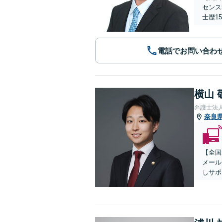
センス
士歴1
電話でお問い合わ
横山 
弁護士法
奈良
【全国
メール
しサポ