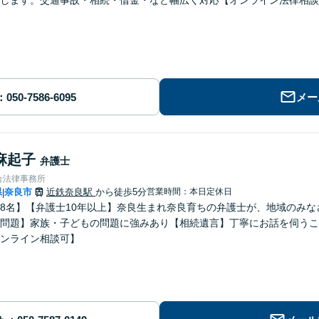
します。交通事故・相続・借金・など幅広く対応【オンライン法律相談
メー
麻起子
弁護士
合法律事務所
県
奈良市
近鉄奈良駅
から徒歩5分
営業時間：本日定休日
|
8名】【弁護士10年以上】奈良生まれ奈良育ちの弁護士が、地域のみ
問題】家族・子どもの問題に強みあり【相続遺言】丁寧にお話を伺うこ
ンライン相談可】