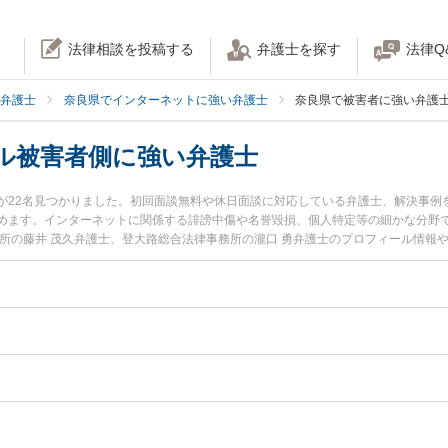
法律相談を投稿する
弁護士を探す
法律Q
弁護士
奈良県でインターネットに強い弁護士
奈良県で被害者に強い弁護
ル被害者側に強い弁護士
が22名見つかりました。初回面談無料や休日面談に対応している弁護士、解決事例
めます。インターネットに関係する誹謗中傷や名誉毀損、個人特定等の細かな分野
務所の藤井 茂久弁護士、登大路総合法律事務所の瀧口 勇弁護士のプロフィール情報
ル被害者側のトラブルを今すぐに弁護士に相談したい』『ネットトラブル被害者側
者側を法律相談できる奈良県内の弁護士に相談予約したい』などでお困りの相談者