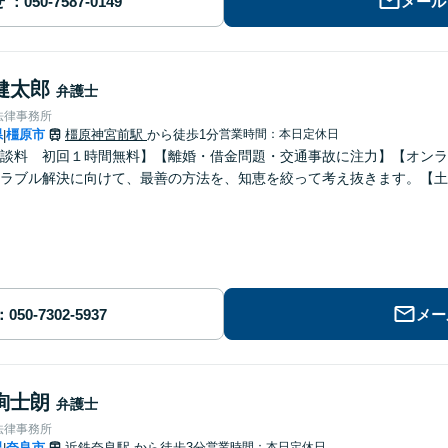
せ
メール
健太郎
弁護士
法律事務所
県
橿原市
橿原神宮前駅
から徒歩1分
営業時間：本日定休日
|
談料 初回１時間無料】【離婚・借金問題・交通事故に注力】【オンラ
ラブル解決に向けて、最善の方法を、知恵を絞って考え抜きます。【土
メー
絢士朗
弁護士
法律事務所
県
奈良市
近鉄奈良駅
から徒歩3分
営業時間：本日定休日