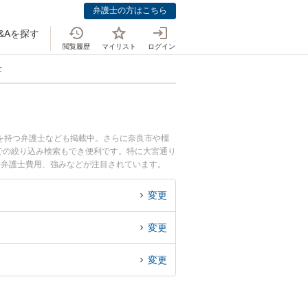
弁護士の方はこちら
&Aを探す
閲覧履歴
マイリスト
ログイン
士
を持つ弁護士なども掲載中。さらに奈良市や橿
での絞り込み検索もでき便利です。特に大宮通り
や弁護士費用、強みなどが注目されています。
のトラブル解決の実績豊富な近くの弁護士を検索
さんにおすすめです。
変更
変更
変更