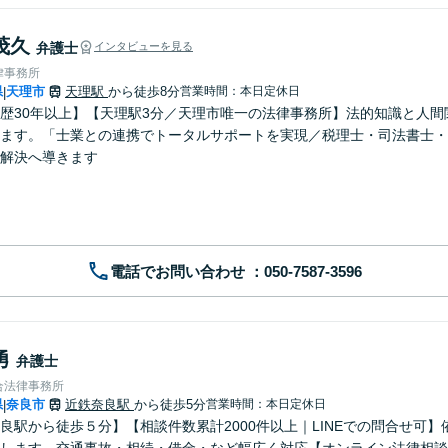
茂久
弁護士
インタビューを見る
律事務所
県
天理市
天理駅
から徒歩8分
営業時間：本日定休日
|
歴30年以上】【天理駅3分／天理市唯一の法律事務所】法的知識と人
ます。「士業との連携でトータルサポートを実現／税理士・司法書士・
解決へ導きます
電話でお問い合わせ
勇
弁護士
合法律事務所
県
奈良市
近鉄奈良駅
から徒歩5分
営業時間：本日定休日
|
良駅から徒歩５分】【相談件数累計2000件以上｜LINEでの問合せ可