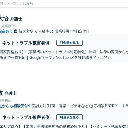
結果について詳しくは
こちら
)
大悟
弁護士
法律事務所
県
奈良市
新大宮駅
から徒歩8分
営業時間：本日定休日
|
ネットトラブル被害者側
料金表を見る
系国家資格あり】【事業者のネットトラブル対応特化】技術・法律の両面から
訴まで一貫対応｜Googleマップ／YouTube／各種転職サイトに特化
敦
弁護士
律事務所
県
からも相談受付中
面談方法(対面・電話・ビデオなど)は応相談
営業時間：本
ネットトラブル被害者側
料金表を見る
エリア対応】【米国大手法律事務所の勤務経験あり】【セミナー・執筆多数