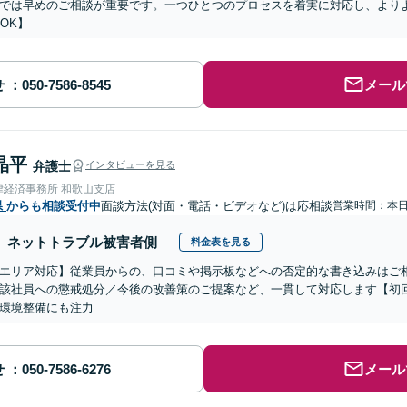
では早めのご相談が重要です。一つひとつのプロセスを着実に対応し、より
談OK】
せ
メール
晶平
弁護士
インタビューを見る
律経済事務所 和歌山支店
県
からも相談受付中
面談方法(対面・電話・ビデオなど)は応相談
営業時間：本
ネットトラブル被害者側
料金表を見る
エリア対応】従業員からの、口コミや掲示板などへの否定的な書き込みはご
該社員への懲戒処分／今後の改善策のご提案など、一貫して対応します【初回
環境整備にも注力
せ
メール