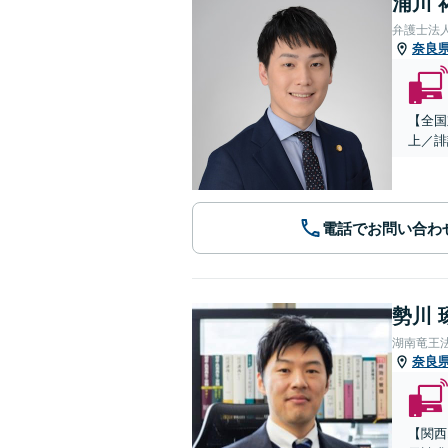
浦川 
弁護士法
奈良
【全国
上／誹
電話でお問い合わ
勢川 
湖南竜王
奈良
【関西