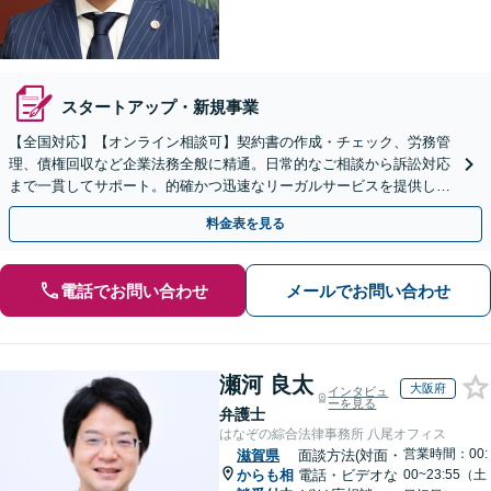
スタートアップ・新規事業
【全国対応】【オンライン相談可】契約書の作成・チェック、労務管
理、債権回収など企業法務全般に精通。日常的なご相談から訴訟対応
まで一貫してサポート。的確かつ迅速なリーガルサービスを提供しま
す。【初回相談無料】【休日・夜間相談可】
料金表を見る
電話でお問い合わせ
メールでお問い合わせ
瀬河 良太
大阪府
インタビュ
ーを見る
弁護士
はなぞの綜合法律事務所 八尾オフィス
営業時間：00:
滋賀県
面談方法(対面・
からも相
電話・ビデオな
00~23:55（土