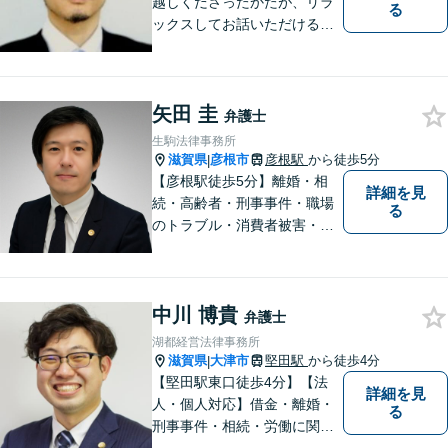
越しくださったかたが、リラ
る
ックスしてお話いただけるよ
うな対応を心がけておりま
す。法的トラブルに対して弁
護士が力になれることは多い
矢田 圭
です。 ご相談を躊躇われてい
弁護士
る方もお気軽に、ご相談にい
生駒法律事務所
らしてください。
滋賀県
彦根市
彦根駅
から徒歩5分
|
【彦根駅徒歩5分】離婚・相
詳細を見
続・高齢者・刑事事件・職場
る
のトラブル・消費者被害・法
人倒産などはお任せくださ
い。法人・個人問わず幅広い
案件を取り扱っています。
中川 博貴
弁護士
湖都経営法律事務所
滋賀県
大津市
堅田駅
から徒歩4分
|
【堅田駅東口徒歩4分】【法
詳細を見
人・個人対応】借金・離婚・
る
刑事事件・相続・労働に関す