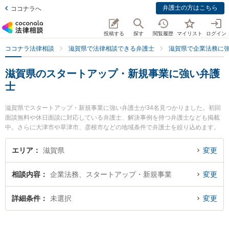
弁護士の方はこちら
ココナラへ
投稿する
探す
閲覧履歴
マイリスト
ログイン
ココナラ法律相談
滋賀県で法律相談できる弁護士
滋賀県で企業法務に
滋賀県のスタートアップ・新規事業に強い弁護
士
滋賀県でスタートアップ・新規事業に強い弁護士が34名見つかりました。初回
面談無料や休日面談に対応している弁護士、解決事例を持つ弁護士なども掲載
中。さらに大津市や草津市、彦根市などの地域条件で弁護士を絞り込めます。
企業法務に関係する顧問弁護士契約や契約書作成・リーガルチェック、雇用契
約書・就業規則作成等の細かな分野での絞り込み検索もでき便利です。特にベ
エリア
滋賀県
変更
リーベスト法律事務所 滋賀草津オフィスの宇井 秀和弁護士や湖都経営法律事務
所の山口 智之弁護士、レーク総合法律事務所の横畑 俊介弁護士のプロフィール
相談内容
企業法務、スタートアップ・新規事業
変更
情報や弁護士費用、強みなどが注目されています。『滋賀県で土日や夜間に発
生したスタートアップ・新規事業のトラブルを今すぐに弁護士に相談したい』
『スタートアップ・新規事業のトラブル解決の実績豊富な近くの弁護士を検索
詳細条件
未選択
変更
したい』『初回相談無料でスタートアップ・新規事業を法律相談できる滋賀県
内の弁護士に相談予約したい』などでお困りの相談者さんにおすすめです。