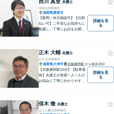
西川 真登
弁護士
湖南法律事務所
滋賀県
栗東市
|
【夜間／休日相談可】【分割
詳細を見
払い可】ご不安なお気持ちに
る
配慮し、丁寧にお話をお聞き
することを信条としていま
す。お悩みの方は、一度お問
い合わせください。
正木 大輔
弁護士
正木法律事務所
滋賀県
大津市
京阪膳所駅
から徒歩10分
|
【京阪膳所駅10分】【駐車場
詳細を見
有】弁護士が皆様一人一人の
る
お悩みに丁寧に分かりやすく
お応えいたします。専門家に
よる適切なアドバイスや手続
により、問題解決に向けて前
俣木 徹
進できることがございます。
弁護士
どうぞ当事務所にご相談くだ
近江八幡法律事務所