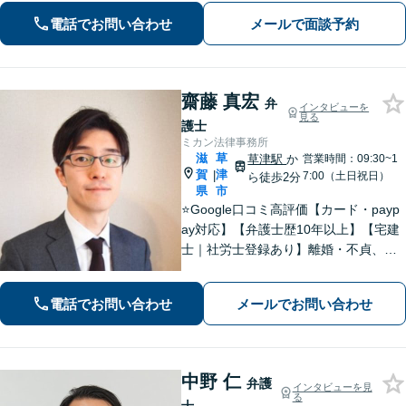
にご相談ください。
電話でお問い合わせ
メールで面談予約
齋藤 真宏
弁
インタビューを
見る
護士
ミカン法律事務所
滋
草
草津駅
か
営業時間：09:30~1
賀
津
|
7:00（土日祝日）
ら徒歩2分
県
市
⭐️Google口コミ高評価【カード・payp
ay対応】【弁護士歴10年以上】【宅建
士｜社労士登録あり】離婚・不貞、破
産、不動産、相続、行政事件に注力！
リラックスしてお越しください。丁寧
電話でお問い合わせ
メールでお問い合わせ
にお話をお聴きします【草津駅2分｜駐
車場あり】【土日祝対応】
中野 仁
弁護
インタビューを見
る