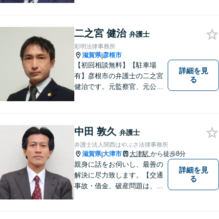
るトラブルはお任せくださ
い。顧問契約・企業法務全般
に対応。困りの際はぜひ一度
二之宮 健治
お話をお聞かせください。
弁護士
【無料駐車場あり】
彩明法律事務所
滋賀県
彦根市
|
【初回相談無料】【駐車場
詳細を見
有】彦根市の弁護士の二之宮
る
健治です。元監察官、元公務
員の経歴を活かし、皆様のト
ラブル解決をしっかりサポー
トいたします。
中田 敦久
弁護士
弁護士法人関西はやぶさ法律事務所
滋賀県
大津市
大津駅
から徒歩8分
|
親身に話をお伺いし、最善の
詳細を見
解決に尽力致します。【交通
る
事故・借金、破産問題は、初
回相談料無料】【夜間相談可
（要事前予約）】【弁護士経
験２０年以上】【専用駐車場