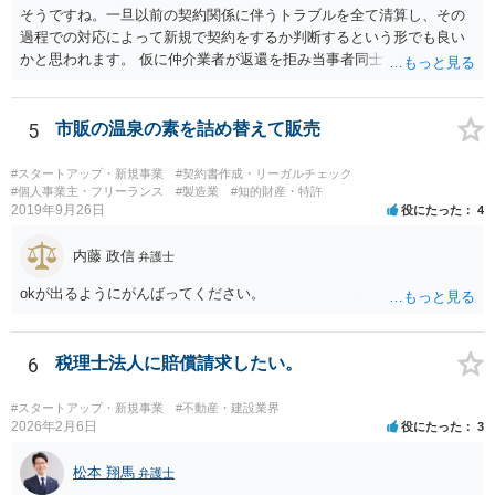
そうですね。一旦以前の契約関係に伴うトラブルを全て清算し、その
過程での対応によって新規で契約をするか判断するという形でも良い
かと思われます。 仮に仲介業者が返還を拒み当事者同士での解決が困
難となった場合は個別に弁護士に相談されると良いでしょう。
5
市販の温泉の素を詰め替えて販売
#スタートアップ・新規事業
#契約書作成・リーガルチェック
#個人事業主・フリーランス
#製造業
#知的財産・特許
2019年9月26日
役にたった
4
内藤 政信
弁護士
okが出るようにがんばってください。
6
税理士法人に賠償請求したい。
#スタートアップ・新規事業
#不動産・建設業界
2026年2月6日
役にたった
3
松本 翔馬
弁護士