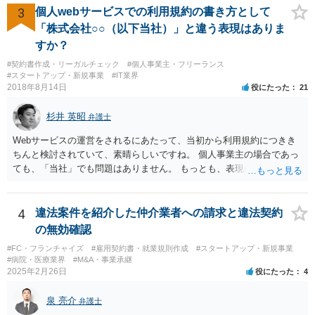
は、その商品を売ったときに対価を回収しているので、商標権は用い
3
個人webサービスでの利用規約の書き方として
尽くされている（用尽、消尽といいます。）と解釈されます。他方
「株式会社○○（以下当社）」と違う表現はありま
で、商標権者の預かり知らないところで、販売した商品から別の商品
すか？
（コピー品やリメイク品）が作りだされてしまうと、その商品が仮に
#契約書作成・リーガルチェック
#個人事業主・フリーランス
酷い品質であれば、商標権者のブランドイメージが傷ついてしまいま
#スタートアップ・新規事業
#IT業界
すし、その証商標権者にクレームが来てしまいますので、商標権を侵
2018年8月14日
役にたった
21
害します。その商品が流通すれば商標権（ロゴマーク等）に対する一
般消費者の信頼も害することになります。また、本来商標権者に入る
杉井 英昭
弁護士
べき利益が入らないことになります。 修理だけではそのような問題は
生じません。
Webサービスの運営をされるにあたって、当初から利用規約につきき
ちんと検討されていて、素晴らしいですね。 個人事業主の場合であっ
ても、「当社」でも問題はありません。 もっとも、表現に違和感があ
るというのであれば、屋号を使うとよいでしょう。 例えば、田中一郎
さんが「ABCウェブサービス」の屋号で事業を運営する際には、「当
社」の代わりに「ABCウェブサービス」とか「ABCWS」を使う等で
4
違法案件を紹介した仲介業者への請求と違法契約
す。
の無効確認
#FC・フランチャイズ
#雇用契約書・就業規則作成
#スタートアップ・新規事業
#病院・医療業界
#M&A・事業承継
2025年2月26日
役にたった
4
泉 亮介
弁護士