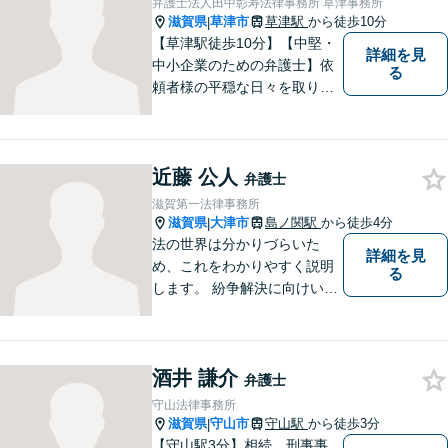
弁護士法人田中彰寿法律事務所 草津事務所
ご相談ください！
滋賀県
草津市
草津駅
から徒歩10分
|
【草津駅徒歩10分】【中堅・
詳細を見
中小企業のための弁護士】依
る
頼者様の平穏な日々を取り戻
すため、丁寧で迅速なリーガ
ルサービスをお届けします。
専門家ネットワークを駆使し
近藤 公人
て、スピード感のあるシーム
弁護士
レスな対応を実現します。
滋賀第一法律事務所
滋賀県
大津市
島ノ関駅
から徒歩4分
|
法の世界は分かりづらいた
詳細を見
め、これをわかりやすく説明
る
します。 紛争解決に向けいく
つかの解決案を説明し、依頼
者にとって一番良いと思う方
針をアドバイスします。 依頼
酒井 謙介
者の希望を最大限尊重しなが
弁護士
ら、適正な範囲で解決を目指
守山法律事務所
します。
滋賀県
守山市
守山駅
から徒歩3分
|
【守山駅3分】相続、刑事事