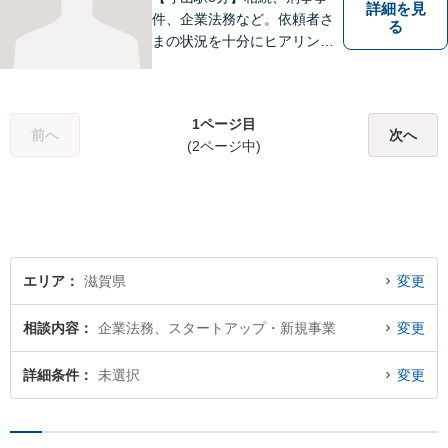
詳細を見
件、企業法務など。依頼者さ
る
まの状況を十分にヒアリング
し、あらゆる観点から解決策
をご提案してまいります。丁
寧に、迅速に、柔軟に対応し
1ページ目
ます。お気軽にご相談くださ
前へ
次へ
(2ページ中)
い【隣接駐車場あり】
エリア
滋賀県
変更
相談内容
企業法務、スタートアップ・新規事業
変更
詳細条件
未選択
変更