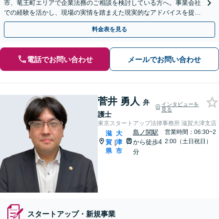
市、竜王町エリアで企業法務のご相談を検討している方へ。事業会社
での経験を活かし、現場の実情を踏まえた現実的なアドバイスを提供
いたします【顧問契約OK】【甲西駅1分】
料金表を見る
電話でお問い合わせ
メールでお問い合わせ
菅井 勇人
弁
インタビューを
見る
護士
東京スタートアップ法律事務所 滋賀大津支店
島ノ関駅
営業時間：06:30~2
滋
大
2:00（土日祝日）
賀
津
から徒歩4
|
県
市
分
スタートアップ・新規事業