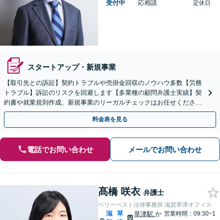
受付中
応相談
定休日
スタートアップ・新規事業
【取引先との訴訟】契約トラブルや売掛金回収のノウハウ多数【労務
トラブル】訴訟のリスクを回避します【多業種の顧問弁護士実績】契
約書や就業規則作成、新規事業のリーガルチェックはお任せくださ
い。単発のご依頼OK。
料金表を見る
電話でお問い合わせ
メールでお問い合わせ
髙橋 咲衣
弁護士
ベリーベスト法律事務所 滋賀草津オフィス
滋
草
草津駅
か
営業時間：09:30~1