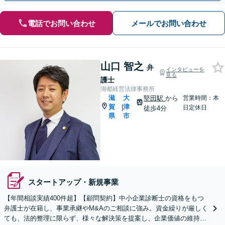
電話でお問い合わせ
メールでお問い合わせ
山口 智之
弁
インタビューを
見る
護士
湖都経営法律事務所
滋
大
堅田駅
から
営業時間：本
賀
津
|
日定休日
徒歩4分
県
市
スタートアップ・新規事業
【年間相談実績400件超】【顧問契約】中小企業診断士の資格をもつ
弁護士が在籍し、事業承継やM&Aのご相談に強み。資金繰りが厳しく
ても、法的整理に限らず、様々な解決策を提案し、企業価値の維持・