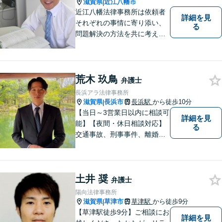
さい。
滋賀県
近江八幡市
|
近江八幡法律事務所は依頼者
詳細を見
それぞれの事情に寄り添い、
る
問題解決の方法を共に考える
場所です。「弁護士に相談す
べき悩みなのかわからない
方」も、ぜひお気軽にご相談
ください。
荒木 玖鳥
弁護士
長浜アラ法律事務所
滋賀県
長浜市
長浜駅
から徒歩10分
|
【当日～3営業日以内に相談可
詳細を見
能】【夜間・休日相談対応】
る
交通事故、刑事事件、離婚・
男女問題に注力しておりま
す。まずはお気軽にご相談く
ださい。
土井 奨
弁護士
陽向法律事務所
滋賀県
草津市
草津駅
から徒歩9分
|
【草津駅徒歩9分】ご相談にお
詳細を見