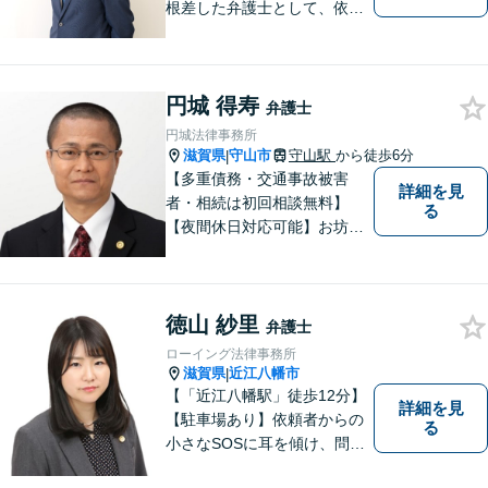
根差した弁護士として、依頼
者の方に寄り添い、丁寧・親
切にお話を伺い、信頼関係を
築いていけるよう尽力いたし
円城 得寿
ます。弁護士に依頼するのは
弁護士
敷居が高いとお考えの方も、
円城法律事務所
まずは一度ご相談ください。
滋賀県
守山市
守山駅
から徒歩6分
|
【多重債務・交通事故被害
詳細を見
者・相続は初回相談無料】
る
【夜間休日対応可能】お坊さ
ん弁護士・僧籍を持つ弁護士
として、また、会社生活を経
験した者として、一般生活者
徳山 紗里
の目線で敷居が低い弁護士と
弁護士
して、親身にあなたの立場に
ローイング法律事務所
立って、ご相談に対応いたし
滋賀県
近江八幡市
|
ます。
【「近江八幡駅」徒歩12分】
詳細を見
【駐車場あり】依頼者からの
る
小さなSOSに耳を傾け、問題
解決に導くことが出来る、そ