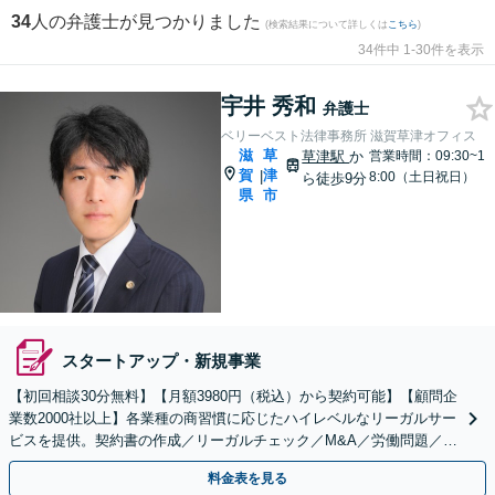
34
人の弁護士が見つかりました
(検索結果について詳しくは
こちら
)
34件中 1-30件を表示
宇井 秀和
弁護士
ベリーベスト法律事務所 滋賀草津オフィス
滋
草
草津駅
か
営業時間：09:30~1
賀
津
|
8:00（土日祝日）
ら徒歩9分
県
市
スタートアップ・新規事業
【初回相談30分無料】【月額3980円（税込）から契約可能】【顧問企
業数2000社以上】各業種の商習慣に応じたハイレベルなリーガルサー
ビスを提供。契約書の作成／リーガルチェック／M&A／労働問題／知
的財産等、お任せください【他士業連携可能】
料金表を見る