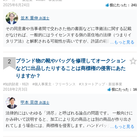
2025年6月24日
も行うことによってできると判断したためです。そこで、顧問契約をしてい
役にたった
241
ただくメリットを説明したところ、喜んでご契約いただきました。単発のサ
ービス提供にとどまらず、継続的にサポートさせていただけることは、当事
並木 重伸
弁護士
務所にとっても大きな喜びです。
その同意書や当事者間で交わさた他の書面などに準拠法に関する記載
がなければ、一般的にはライセンスする側の居住地の法律（つまりイ
タリア法）と解釈される可能性が高いですが、許諾の範囲が日本国内
に限定されているなどの事情がある場合には、日本法となる可能性も
あります。 なお、仮に日本法になるとしても、新しい会社との間で契
約が有効かどうかは、ライセンスされた権利の種類（著作権、商標
2
ブランド物の靴やバッグを修理してオークション
権、特許権など）や契約の時期などを見て判断する必要があります。
などに出品したりすることは商標権の侵害にあた
いずれにせよ具体的事情が分からないと確定的な回答は難しいと思わ
りますか？
れますので、弁護士に直接相談されることをお勧めします。
#知的財産・特許
#個人事業主・フリーランス
#スタートアップ・新規事業
2018年2月3日
役にたった
16
甲本 晃啓
弁護士
法律的にはいわゆる「消尽」と呼ばれる論点の問題です。 一般向けに
かみ砕いて説明すると、加工により元の商品とは別の商品が作り出さ
れてしまう場合には、商標権を侵害します。ハンドバッグをポーチに
リメイクするなどの場合です。他方で、単なる性能や品質を維持する
ための加工（一般にいう修理）は、商標権を侵害しません。 商標権者