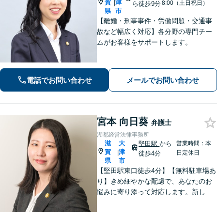
賀
津
|
8:00（土日祝日）
ら徒歩9分
県
市
【離婚・刑事事件・労働問題・交通事
故など幅広く対応】各分野の専門チー
ムがお客様をサポートします。
電話でお問い合わせ
メールでお問い合わせ
宮本 向日葵
弁護士
湖都経営法律事務所
滋
大
堅田駅
から
営業時間：本
賀
津
|
日定休日
徒歩4分
県
市
【堅田駅東口徒歩4分】【無料駐車場あ
り】きめ細やかな配慮で、あなたのお
悩みに寄り添って対応します。新しい
人生のスタートが切れるよう、法律の
プロとして最後までサポート。お気軽