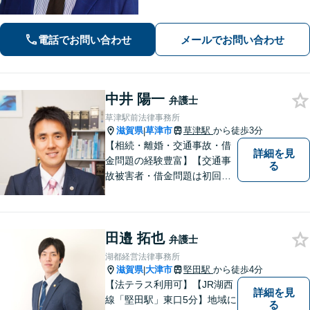
します。刑事事件での身柄解放、債務
整理の実績多数。法律だけではなく、
福祉や医療と連携し垣根を超えて解決
電話でお問い合わせ
メールでお問い合わせ
へと導きます。【休日、夜間対応可
能】
中井 陽一
弁護士
草津駅前法律事務所
滋賀県
草津市
草津駅
から徒歩3分
|
【相続・離婚・交通事故・借
詳細を見
金問題の経験豊富】【交通事
る
故被害者・借金問題は初回相
談無料】【夜２０時まで相談
可能】滋賀県のＪＲ草津駅前
の法律事務所
田邉 拓也
弁護士
湖都経営法律事務所
滋賀県
大津市
堅田駅
から徒歩4分
|
【法テラス利用可】【JR湖西
詳細を見
線「堅田駅」東口5分】地域に
る