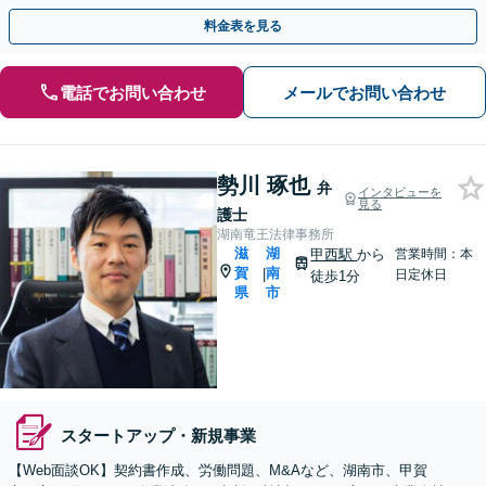
ト相談から顧問契約までお任せください【大津駅徒歩3分】
料金表を見る
電話でお問い合わせ
メールでお問い合わせ
勢川 琢也
弁
インタビューを
見る
護士
湖南竜王法律事務所
滋
湖
甲西駅
から
営業時間：本
賀
南
|
日定休日
徒歩1分
県
市
スタートアップ・新規事業
【Web面談OK】契約書作成、労働問題、M&Aなど、湖南市、甲賀