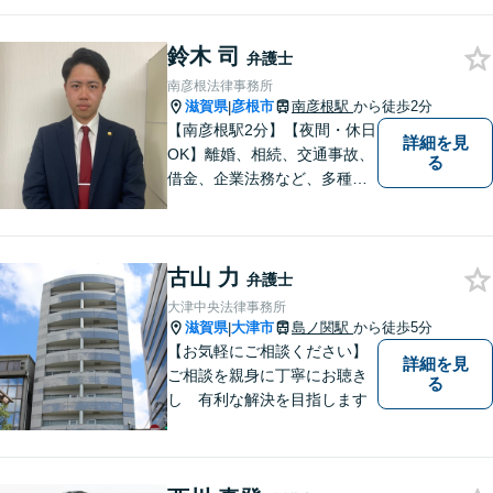
んな弁護士でありたいと考え
ております。 ぜひ一度私にご
相談ください。
鈴木 司
弁護士
南彦根法律事務所
滋賀県
彦根市
南彦根駅
から徒歩2分
|
【南彦根駅2分】【夜間・休日
詳細を見
OK】離婚、相続、交通事故、
る
借金、企業法務など、多種多
様なご相談にお応えしており
ます。スピード感を持った対
応と密なコミュニケーション
古山 力
をモットーに、皆様それぞれ
弁護士
に合った解決を図ってまいり
大津中央法律事務所
ます。お気軽にご相談くださ
滋賀県
大津市
島ノ関駅
から徒歩5分
|
い。
【お気軽にご相談ください】
詳細を見
ご相談を親身に丁寧にお聴き
る
し 有利な解決を目指します