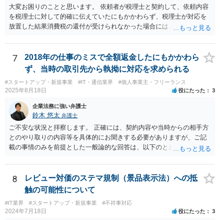
大変お困りのことと思います。 依頼者が税理士と契約して、依頼内容
を税理士に対して的確に伝えていたにもかかわらず、税理士が対応を
放置した結果消費税の還付が受けられなかった場合には、賠償請求で
きる余地があります。 本件では、 ①過誤があった業務が契約範囲内で
あるか否かという問題 ②税理士本人が税務業務をしていなかったとい
う税理士職務の妥当性の問題 ③クライアントが誤って簡易課税届出書
7
2018年の仕事のミスで全額返金したにもかかわら
を提出していたところ、税理士が課税方式の確認をしなかった問題 と
ず、当時の取引先から執拗に対応を求められる
いう課題があります。 ①については、 税理士が責任を持つのは契約に
#スタートアップ・新規事業
#IT・通信業界
#個人事業主・フリーランス
明記された委任事務に限定されるのが原則です。 サービスとして委任
2025年8月18日
役にたった
3
事務外の税務相談に応じた結果、その責任を負う場合もゼロではあり
ませんが、責任追及するハードルはかなり上がります。 ②について
企業法務に強い弁護士
は、 実際上、税理士事務所では事務員が顧客対応することが多いと聞
鈴木 悠太
弁護士
きます。 そのため、メールに税理士が参加していないことや直接面談
ご不安な状況と拝察します。 正確には、契約内容や当時からの相手方
していないことをもって賠償請求の理由とすることは現実問題として
とのやり取りの内容等を具体的にお聞きする必要がありますが、ご記
は難しい可能性があります。 ③については、 税理士が、契約上の委任
載の事情のみを前提とした一般論的な回答は、以下のとおりです。 ①
事務外の税務相談をサービスで実施していた場合は、税理士側から積
相手方が主張し得た損害賠償請求権は、すでに消滅時効（2020年改正
極的に課税方式を確認しなければならないという程度の注意義務は認
前の商事消滅時効、不法行為消滅時効）にかかっている可能性が高い
められにくいのではないかと思います。 もっとも、顧問契約締結当初
です。 ②相手方の報告要求については、法的には従う義務はないでし
8
レビュー対価のステマ規制（景品表示法）への抵
から本件法人設立の相談についても依頼しており委任事務に含まれて
ょう。 ③すでに対応は完了しており、もし相手方から今後具体的な法
触の可能性について
いたと主張できる事情がある場合には、上記より幾分有利に進められ
的請求ないし措置がなされれば改めて検討するという方針でもよいよ
るかと思います。 より詳細な検討は、個別に法律事務所に問い合わせ
#IT業界
#スタートアップ・新規事業
#不祥事対応
うに思われます。
2024年7月18日
役にたった
3
て法律相談されるとよいでしょう。