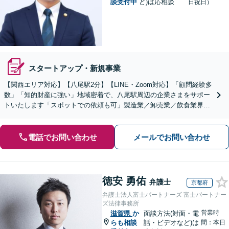
談受付中
ど)は応相談
日祝日）
スタートアップ・新規事業
【関西エリア対応】【八尾駅2分】【LINE・Zoom対応】「顧問経験多
数」「知的財産に強い」地域密着で、八尾駅周辺の企業さまをサポー
トいたします「スポットでの依頼も可」製造業／卸売業／飲食業界／
人材業界／不動産／物流業界【休日・夜間相談可】
電話でお問い合わせ
メールでお問い合わせ
徳安 勇佑
弁護士
京都府
弁護士法人富士パートナーズ 富士パートナー
ズ法律事務所
営業時
滋賀県
か
面談方法(対面・電
らも相談
話・ビデオなど)は
間：本日