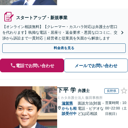
スタートアップ・新規事業
【オンライン相談無料】【クレーマー・カスハラ対応は弁護士が窓口
を代わります】執拗な電話・居座り・返金要求・悪質な口コミに、交
渉から訴訟まで一貫対応｜経営者と従業員を矢面から解放します
料金表を見る
電話でお問い合わせ
メールでお問い合わせ
下平 学
弁護士
長野県
ミカタ弁護士法人 飯田事務所
営業時間：10:
滋賀県
面談方法(対面・
からも相
電話・ビデオな
00~22:00（土
談受付中
ど)は応相談
日祝日）