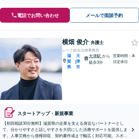
向上を目指します【堅田駅4分】【無料駐車場あり】
電話でお問い合わせ
メールで面談予約
横畑 俊介
弁護士
レーク総合法律事務所
滋
大
大津駅
から
営業時間：本
賀
津
|
日定休日
徒歩3分
県
市
スタートアップ・新規事業
【初回相談30分無料】滋賀県の企業を支える身近なパートナーとし
て、分かりやすさと話しやすさを大切にした法務サポートを提供しま
す。人事労務から債権回収、契約書作成まで幅広く対応可能。スポッ