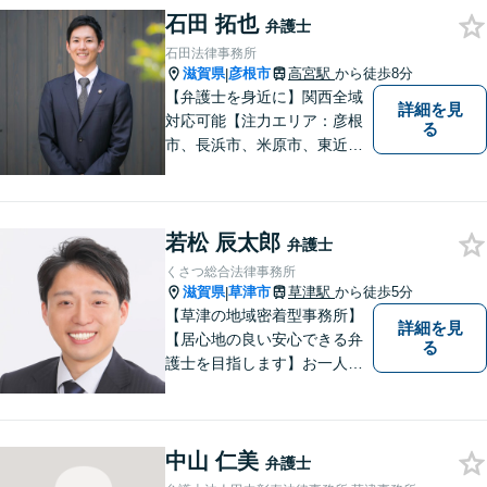
石田 拓也
あり】
弁護士
石田法律事務所
滋賀県
彦根市
高宮駅
から徒歩8分
|
【弁護士を身近に】関西全域
詳細を見
対応可能【注力エリア：彦根
る
市、長浜市、米原市、東近江
市、近江八幡市】日常で起こ
り得る法律問題の解決へ特
化。生まれ育った地元の皆さ
若松 辰太郎
まに、不安を和らげベストな
弁護士
解決策を提供します「迅速丁
くさつ総合法律事務所
寧」【無料相談有・駐車場完
滋賀県
草津市
草津駅
から徒歩5分
|
備】【英語対応可】
【草津の地域密着型事務所】
詳細を見
【居心地の良い安心できる弁
る
護士を目指します】お一人お
ひとりに寄り添い、納得のい
く問題解決はもちろん、精神
面のサポートをいたします。
中山 仁美
大規模事務所にはできないき
弁護士
め細やかさが魅力。お気軽に