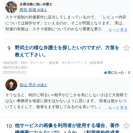
企業法務に強い弁護士
西谷 拓哉
弁護士
ステマ規制の対価要件に該当してしまっているので、 「レビュー内容
については操作せず」といえるのか、そこが問題となります。 実は、
対価の有無は、ステマ規制についてのかなり重要な要素となります。
近時ステマ規制で初の行政処分を受けたケースは、高評価を付けるこ
とを条件に割り引くサービスを提供していたケースですが、 明示的に
高評価と指示していなくても、全件報酬を支払うことを約してレビュ
9
野武士の様な弁護士を探したいのですが、方策を
ーをさせるということになれば、結局はそれはレビュー内容について
教えて下さい。
事業者が関与していると評価され「事業者による表示（広告）」と判
#知的財産・特許
#メーカー・製造業
#スタートアップ・新規事業
断される余地は残るといえるでしょう。 あくまで、自身の嗜好に基づ
#顧問弁護士契約
く、自主的なレビューでなければステマ規制にひっかかる可能性があ
2025年9月2日
役にたった
2
るのです。 ※消費者庁のステマ規制の運用ガイドラインであるhttps://
www.caa.go.jp/policies/policy/representation/fair_labeling/guideline/ass
佐山 亮介
弁護士
ets/representation_cms216_230328_03.pdf の５頁（イ）、２（１）参
照
そうなると、特許に明るい×相手がどこかを気にしないさほど大規模で
はない事務所を地道に探すほかないように思います。 前者は後からつ
いてくるとして、後者をまず探してみるのも良いでしょう。
10
他サービスの画像を利用者が使用する場合、著作
権侵害にならないでしょうか。（利用規約作成者