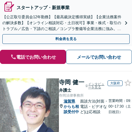
スタートアップ・新規事業
【公正取引委員会12年勤務】【最高裁決定獲得実績】【企業法務案件
の解決多数】【オンライン相談対応・土日祝可】事業・株式・取引の
トラブル／広告・下請のご相談／コンプラ整備等企業法務に強み。株
式の相続／誹謗中傷対策／不動産問題まで幅広く対応！
料金表を見る
電話でお問い合わせ
メールでお問い合わせ
寺岡 健一
大阪府
インタビュ
ーを見る
弁護士
寺岡法律事務所
営業時間：09:
滋賀県
面談方法(対面・
からも相
電話・ビデオな
00~17:30（土
談受付中
ど)は応相談
日祝日）