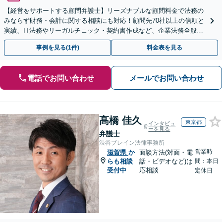
【経営をサポートする顧問弁護士】リーズナブルな顧問料金で法務の
みならず財務・会計に関する相談にも対応！顧問先70社以上の信頼と
実績、IT法務やリーガルチェック・契約書作成など、企業法務全般に
ついてお気軽にご相談ください
事例を見る(1件)
料金表を見る
電話でお問い合わせ
メールでお問い合わせ
髙橋 佳久
東京都
インタビュ
ーを見る
弁護士
渋谷ブレイン法律事務所
営業時
滋賀県
か
面談方法(対面・電
らも相談
話・ビデオなど)は
間：本日
受付中
応相談
定休日