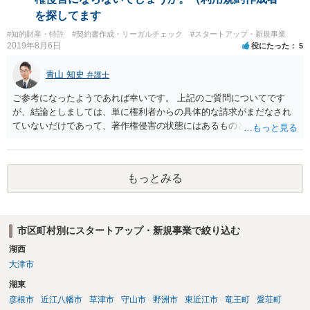
を探してます
#知的財産・特許
#契約書作成・リーガルチェック
#スタートアップ・新規事業
2019年8月6日
役にたった
5
青山 知史
弁護士
ご参考になったようであれば幸いです。 上記のご質問についてです
が、結論としましては、単に権利者からの具体的な請求がまだなされ
ていないだけであって、著作権侵害の状態にはあるものと思慮いたし
ます。 例えば、大手のECサイトの規約を見ますと、各投稿者によるコ
ンテンツの投稿については、適法か否かも含め、投稿者で自己責任で
行うものとし、サイトとしては責任を持たない旨の規定がなされてい
もっとみる
ることがあります。 利用者も多いため、サイトとして投稿画像等のチ
ェックは行えないことから、自己責任で判断して行動するように求め
た規定と思慮いたします。 この結果、画像投稿の時点では、サイトに
おいて事前チェックがなされるわけではないため、著作権侵害となる
市区町村別にスタートアップ・新規事業で絞り込む
ような画像もそのまま投稿されてしまい、結果として、権利者から削
湖西
除や損害賠償等の請求がなされるまで、事実上、その投稿状態が残っ
たままになっているものと思われます。 こうした無断転載の件数は多
大津市
く、また、本人の特定にも時間や費用がかかることから、全ての無断
湖東
転載に対しては、権利者が対応できていないという実情があるものと
彦根市
近江八幡市
草津市
守山市
野洲市
東近江市
竜王町
愛荘町
思われます。 もっとも、著作権者として承諾をしているのでない限