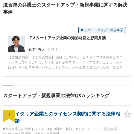
滋賀県の弁護士のスタートアップ・新規事業に関する解決
事例
# スタートアップ・新規事業
ITスタートアップ企業の知的財産と顧問弁護
菅井 勇人
弁護士
【ご相談内容】【ご相談内容】 当社は、Webサービスやアプリを開発してロ
ーンチしていくという、いわゆるIT系のスタートアップです。しかし、我々
は良いサービスをローンチしたとしても、大手企業に真似されたら、資金力
で勝てません。安心して事業に取り組むためにも、商標や特許を取得してお
く必要性は感じていました。 【解決の過程と結果】 東京スタートアップ法律
事務所に相談したところ、法律のことはもちろん、ITビジネスやスタートア
ップに対する理解も深かったため、商標・特許の申請と顧問契約をお願いす
ることにしました。現在商標は取得できて特許は出願中ですが、法律顧問に
スタートアップ・新規事業の法律Q&Aランキング
いてくれるおかげで、事業に集中して取り組むことができています。また、
とてもフランクな先生なので、法律問題かどうかわからない時も気軽に相談
することができるのも大きな魅力です。 【コメント】 自社のサービスが真似
1
されないように、商標や特許を取得しておきたいとのご相談だったのです
イタリア企業とのライセンス契約に関する法律相
が、お話を伺っていると顧問契約を締結させていただくのが一番良いと判断
談
しました。というのも、この会社では法律面の不安が事業の障壁になってい
ました。当事務所と顧問契約をいただくことによって、顧問料の範囲内で商
#海外企業との契約トラブル
#知的財産・特許
#スタートアップ・新規事業
標や特許の申請を行い、日常的に契約書のやビジネスモデルの法的レビュー
#メーカー・製造業
#M&A・事業承継