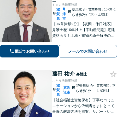
士
ミカン法律事務所
滋
草
草津駅
か
営業時間：10:00~1
賀
津
|
7:00（土曜日）
ら徒歩2分
県
市
【JR草津駅2分】【夜間・休日対応】
弁護士歴16年以上【不動産問題】宅建
資格あり！土地・建物の紛争解決の経
験豊富【離婚・不貞慰謝料請求】不貞
トラブル／住宅ローン絡みの財産分与
電話でお問い合わせ
メールでお問い合わせ
の解決【法人破産】会社破産に注力
【相続】相続問題に関する経験多数、
遺産分割
藤田 祐介
弁護士
ことう法律事務所
滋
能登川駅
か
営業時間：本
東近
賀
|
日定休日
ら徒歩1分
江市
県
【社会福祉士資格保有】丁寧なコミュ
ニケーションから依頼者さまにとって
最善の解決方法を提案、サポートいた