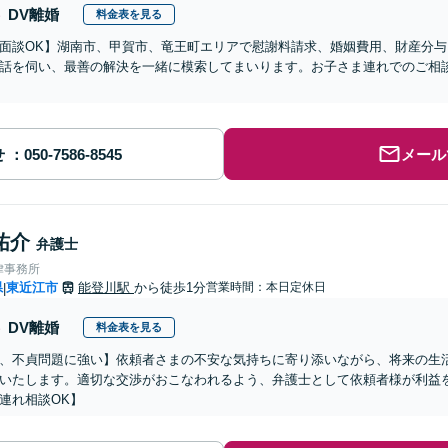
DV離婚
料金表を見る
b面談OK】湖南市、甲賀市、竜王町エリアで慰謝料請求、婚姻費用、財産分
話を伺い、最善の解決を一緒に模索してまいります。お子さま連れでのご相
】
せ
メール
祐介
弁護士
律事務所
県
東近江市
能登川駅
から徒歩1分
営業時間：本日定休日
|
DV離婚
料金表を見る
、不貞問題に強い】依頼者さまの不安な気持ちに寄り添いながら、将来の生
いたします。適切な交渉がおこなわれるよう、弁護士として依頼者様が利益
連れ相談OK】