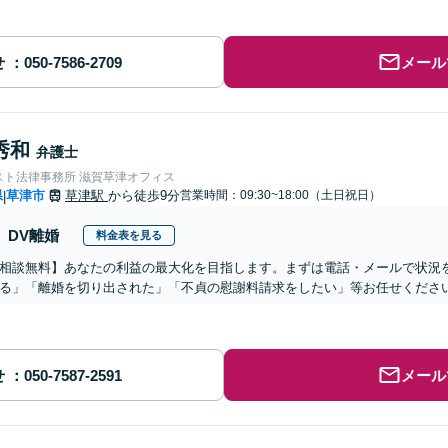
せ
メール
秀和
弁護士
スト法律事務所 滋賀草津オフィス
県
草津市
草津駅
から徒歩9分
営業時間：09:30~18:00（土日祝日）
|
DV離婚
料金表を見る
相談無料】あなたの利益の最大化を目指します。まずは電話・メールで状況
る」「離婚を切り出された」「不貞の慰謝料請求をしたい」等お任せくださ
せ
メール