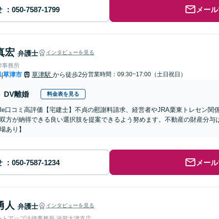
せ
メール
真宏
弁護士
インタビューを見る
律事務所
県
草津市
草津駅
から徒歩2分
営業時間：09:30~17:00（土日祝日）
|
DV離婚
料金表を見る
oogle口コミ高評価【宅建士】不貞の慰謝料請求、経営者やJRA栗東トレセン
双方が納得できる良い選択肢を提案できるよう努めます。不動産の財産分与
場あり】
せ
メール
勇人
弁護士
インタビューを見る
ートアップ法律事務所 滋賀大津支店