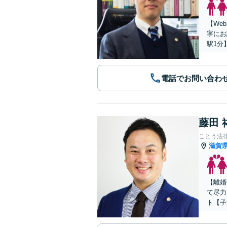
【We
寧にお
駅1分
電話でお問い合わ
藤田 
ことう法
滋賀
【離婚
て尽力
ト【子