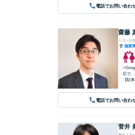
電話でお問い合わ
齋藤 
ミカン法
滋賀
⭐️G
応で、
【駐車
電話でお問い合わ
菅井 
東京スタ