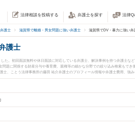
法律相談を投稿する
弁護士を探す
法律Q
弁護士
滋賀県で離婚・男女問題に強い弁護士
滋賀県でDV・暴力に強い弁
弁護士
りました。初回面談無料や休日面談に対応している弁護士、解決事例を持つ弁護士な
女問題に関係する財産分与や養育費、親権等の細かな分野での絞り込み検索もでき便
弁護士、ことう法律事務所の藤田 祐介弁護士のプロフィール情報や弁護士費用、強
護士に相談したい』『DV離婚のトラブル解決の実績豊富な近くの弁護士を検索した
困りの相談者さんにおすすめです。
力