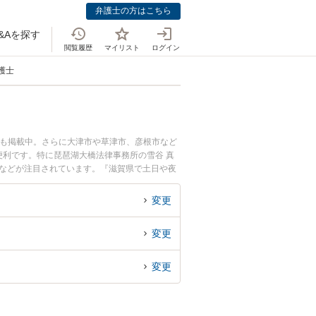
弁護士の方はこちら
&Aを探す
閲覧履歴
マイリスト
ログイン
護士
ども掲載中。さらに大津市や草津市、彦根市など
利です。特に琵琶湖大橋法律事務所の雪谷 真
みなどが注目されています。『滋賀県で土日や夜
い』『初回相談無料でDV離婚を法律相談できる
変更
変更
変更