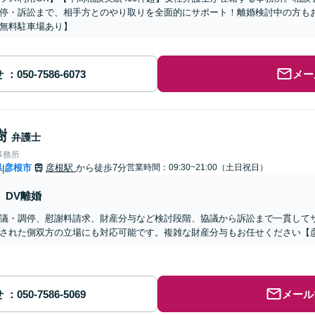
停・訴訟まで、相手方とのやり取りを全面的にサポート！離婚検討中の方も
無料駐車場あり】
せ
メー
樹
弁護士
事務所
県
彦根市
彦根駅
から徒歩7分
営業時間：09:30~21:00（土日祝日）
|
DV離婚
議・調停、慰謝料請求、財産分与など検討段階、協議から訴訟まで一貫して
された側双方の立場にも対応可能です。複雑な財産分与もお任せください【
せ
メール