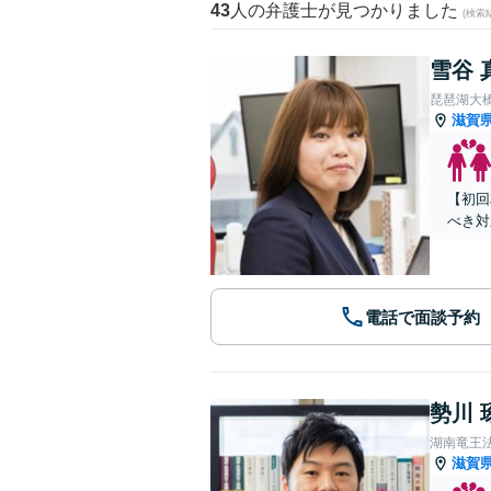
43
人の弁護士が見つかりました
(検索
雪谷 
琵琶湖大
滋賀
【初回
べき対
電話で面談予約
勢川 
湖南竜王
滋賀