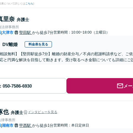
結果について詳しくは
こちら
)
真里奈
弁護士
橋法律事務所
県
大津市
堅田駅
から徒歩7分
営業時間：10:00~18:00（土曜日）
|
DV離婚
料金表を見る
相談無料】【堅田駅徒歩7分】離婚の財産分与／不貞の慰謝料請求など、ご
応と円満な解決を目指して動きます。受け取るべき金額についても詳細にご
メー
琢也
弁護士
インタビューを見る
法律事務所
県
湖南市
甲西駅
から徒歩1分
営業時間：本日定休日
|