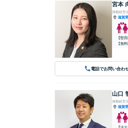
宮本 
湖都経営
滋賀
【堅田
【無料
電話でお問い合わ
山口 
湖都経営
滋賀
【法テ