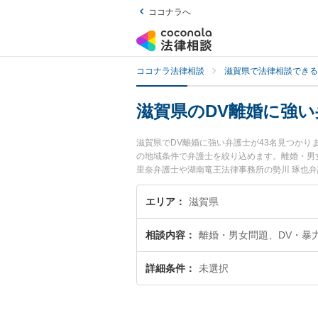
ココナラへ
ココナラ法律相談
滋賀県で法律相談できる
滋賀県のDV離婚に強い
滋賀県でDV離婚に強い弁護士が43名見つか
の地域条件で弁護士を絞り込めます。離婚・男
里奈弁護士や湖南竜王法律事務所の勢川 琢也
間に発生したDV離婚のトラブルを今すぐに弁
滋賀県内の弁護士に相談予約したい』などでお
エリア
滋賀県
相談内容
離婚・男女問題、DV・暴
詳細条件
未選択