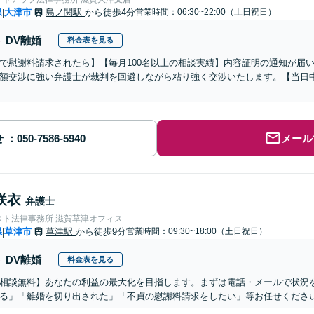
県
大津市
島ノ関駅
から徒歩4分
営業時間：06:30~22:00（土日祝日）
|
DV離婚
料金表を見る
で慰謝料請求されたら】【毎月100名以上の相談実績】内容証明の通知が届
額交渉に強い弁護士が裁判を回避しながら粘り強く交渉いたします。【当日中
せ
メール
咲衣
弁護士
スト法律事務所 滋賀草津オフィス
県
草津市
草津駅
から徒歩9分
営業時間：09:30~18:00（土日祝日）
|
DV離婚
料金表を見る
相談無料】あなたの利益の最大化を目指します。まずは電話・メールで状況
る」「離婚を切り出された」「不貞の慰謝料請求をしたい」等お任せくださ