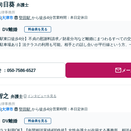
向日葵
弁護士
法律事務所
県
大津市
堅田駅
から徒歩4分
営業時間：本日定休日
|
DV離婚
料金表を見る
駅東口徒歩4分】不貞の慰謝料請求／財産分与など離婚にまつわるすべての
駐車場あり】法テラスの利用も可能。相手との話し合いが平行線という方、
せ
メー
智之
弁護士
インタビューを見る
法律事務所
県
大津市
堅田駅
から徒歩4分
営業時間：本日定休日
|
DV離婚
料金表を見る
ラス利用OK】【年間相談実績400件超】女性弁護士が在籍する事務所。相