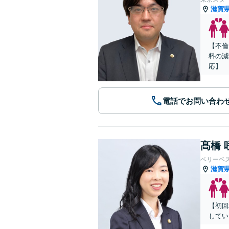
滋賀
【不倫
料の減
応】
電話でお問い合わ
髙橋 
ベリーベ
滋賀
【初回
してい