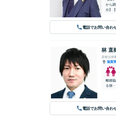
から調
分】【
電話でお問い合わ
林 直
彦根法律
滋賀
離婚協
る側・
電話でお問い合わ