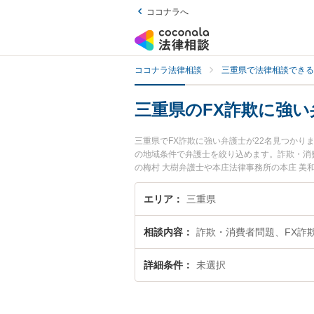
ココナラへ
ココナラ法律相談
三重県で法律相談できる
三重県のFX詐欺に強い
三重県でFX詐欺に強い弁護士が22名見つか
の地域条件で弁護士を絞り込めます。詐欺・消
の梅村 大樹弁護士や本庄法律事務所の本庄 
や夜間に発生したFX詐欺のトラブルを今すぐ
る三重県内の弁護士に相談予約したい』などで
エリア
三重県
相談内容
詐欺・消費者問題、FX詐
詳細条件
未選択