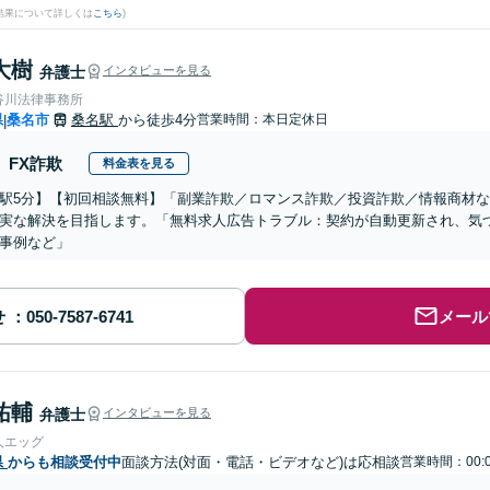
結果について詳しくは
こちら
)
大樹
弁護士
インタビューを見る
谷川法律事務所
県
桑名市
桑名駅
から徒歩4分
営業時間：本日定休日
|
FX詐欺
料金表を見る
駅5分】【初回相談無料】「副業詐欺／ロマンス詐欺／投資詐欺／情報商材
実な解決を目指します。「無料求人広告トラブル：契約が自動更新され、気
事例など」
せ
メール
祐輔
弁護士
インタビューを見る
人エッグ
県
からも相談受付中
面談方法(対面・電話・ビデオなど)は応相談
営業時間：00: