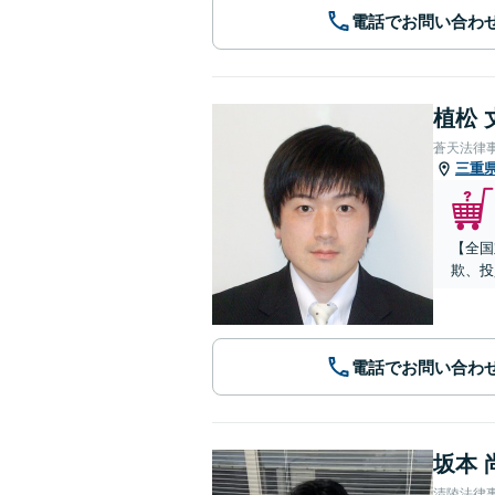
電話でお問い合わ
植松 
蒼天法律
三重
【全国
欺、投
電話でお問い合わ
坂本 
清陵法律