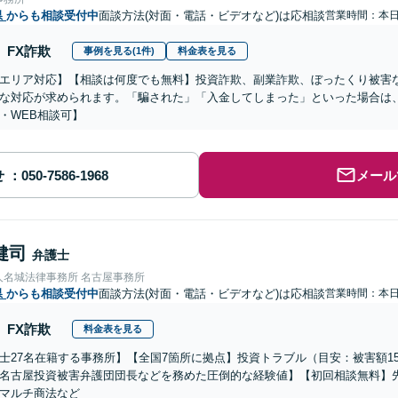
県
からも相談受付中
面談方法(対面・電話・ビデオなど)は応相談
営業時間：本
FX詐欺
事例を見る(1件)
料金表を見る
エリア対応】【相談は何度でも無料】投資詐欺、副業詐欺、ぼったくり被害
な対応が求められます。「騙された」「入金してしまった」といった場合は
・WEB相談可】
せ
メール
健司
弁護士
人名城法律事務所 名古屋事務所
県
からも相談受付中
面談方法(対面・電話・ビデオなど)は応相談
営業時間：本
FX詐欺
料金表を見る
士27名在籍する事務所】【全国7箇所に拠点】投資トラブル（目安：被害額1
名古屋投資被害弁護団団長などを務めた圧倒的な経験値】【初回相談無料】先
マルチ商法など