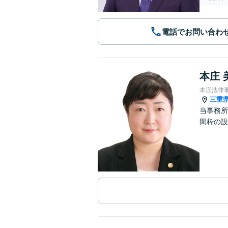
電話でお問い合わ
本庄 
本庄法律
三重
当事務所
間枠の設