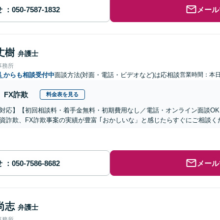
せ
メール
丈樹
弁護士
事務所
県
からも相談受付中
面談方法(対面・電話・ビデオなど)は応相談
営業時間：本
FX詐欺
料金表を見る
対応】【初回相談料・着手金無料・初期費用なし／電話・オンライン面談OK、
資詐欺、FX詐欺事案の実績が豊富 ｢おかしいな」と感じたらすぐにご相談く
せ
メール
尚志
弁護士
事務所