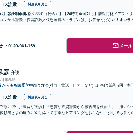
FX詐欺
料金表を見る
成功報酬制(回収額の33％（税込）】【24時間全国対応】情報商材／アフィ
コンサル詐欺／投資詐欺／仮想通貨のトラブルは、お任せください！オンラ
せ
メール
保彦
弁護士
法律事務所
県
からも相談受付中
面談方法(対面・電話・ビデオなど)は応相談
営業時間：本
FX詐欺
料金表を見る
詐欺に強い／豊富な実績】「悪質な投資詐欺から被害者を救済！」「海外シ
依頼者さまの痛みに寄り添って丁寧なヒアリングをおこない、少しでも多く