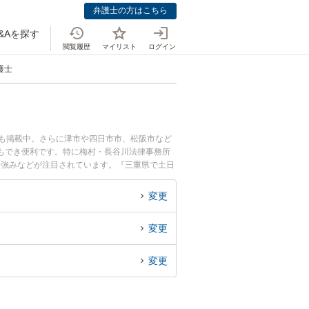
弁護士の方はこちら
&Aを探す
閲覧履歴
マイリスト
ログイン
護士
ども掲載中。さらに津市や四日市市、松阪市など
もでき便利です。特に梅村・長谷川法律事務所
、強みなどが注目されています。『三重県で土日
たい』『初回相談無料でFX詐欺を法律相談でき
変更
変更
変更