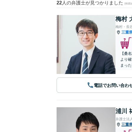
22
人の弁護士が見つかりました
(検索
梅村 
梅村・長
三重
【桑名
より確
まった
電話でお問い合わ
浦川 
弁護士法
三重