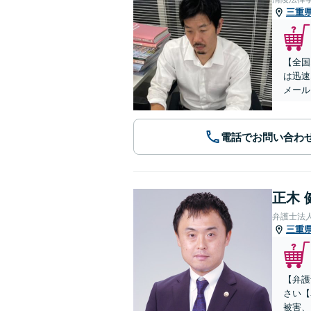
三重
【全国
は迅速
メール
電話でお問い合わ
正木 
弁護士法
三重
【弁護
さい【
被害、