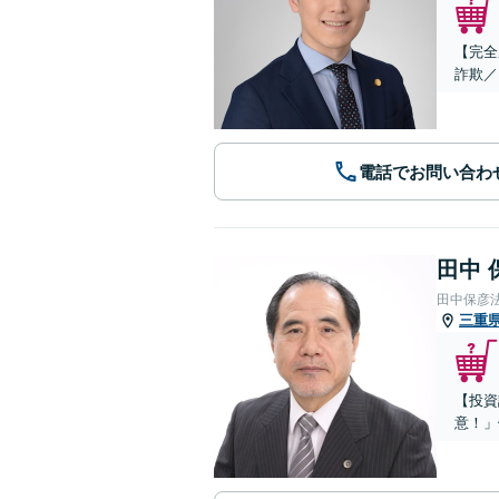
【完全
詐欺／
電話でお問い合わ
田中 
田中保彦
三重
【投資
意！」