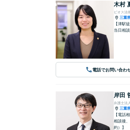
木村 
ビオス法
三重
【津駅徒
当日相談
電話でお問い合わ
岸田 
弁護士法
三重
【電話相
相談後、
約）】