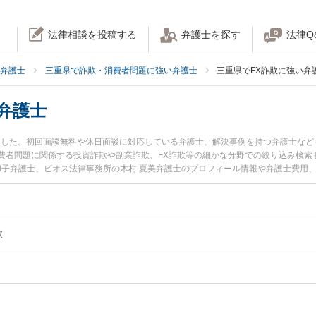
法律相談を投稿する
弁護士を探す
法律Q
弁護士
三重県で詐欺・消費者問題に強い弁護士
三重県でFX詐欺に強い弁
弁護士
りました。初回面談無料や休日面談に対応している弁護士、解決事例を持つ弁護士な
費者問題に関係する投資詐欺や副業詐欺、FX詐欺等の細かな分野での絞り込み検索
美和子弁護士、ビオス法律事務所の木村 夏美弁護士のプロフィール情報や弁護士費用
に弁護士に相談したい』『FX詐欺のトラブル解決の実績豊富な近くの弁護士を検索し
お困りの相談者さんにおすすめです。
欺