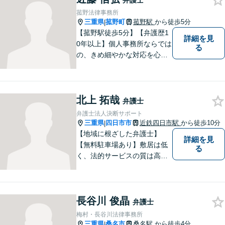
弁護士
る弁護士でありたいと思って
菰野法律事務所
います。まずはお気軽にお電
三重県
菰野町
菰野駅
から徒歩5分
|
話ください。
【菰野駅徒歩5分】【弁護歴1
詳細を見
0年以上】個人事務所ならでは
る
の、きめ細やかな対応を心が
けています。「相談してよか
った」と思っていただけるよ
う、最後まで粘り強く弁護を
北上 拓哉
行います！【完全個室】
弁護士
弁護士法人決断サポート
三重県
四日市市
近鉄四日市駅
から徒歩10分
|
【地域に根ざした弁護士】
詳細を見
【無料駐車場あり】敷居は低
る
く、法的サービスの質は高く
をモットーに、ご相談者の立
場に立って、問題の解決を目
指します。交通事故／借金問
長谷川 俊晶
題／離婚問題／相続問題／企
弁護士
業法務など、幅広く対応可
梅村・長谷川法律事務所
能。【明確な料金体系】どう
三重県
桑名市
桑名駅
から徒歩4分
|