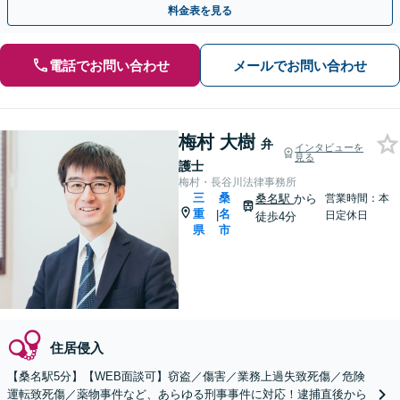
料金表を見る
電話でお問い合わせ
メールでお問い合わせ
梅村 大樹
弁
インタビューを
見る
護士
梅村・長谷川法律事務所
三
桑
桑名駅
から
営業時間：本
重
名
|
日定休日
徒歩4分
県
市
住居侵入
【桑名駅5分】【WEB面談可】窃盗／傷害／業務上過失致死傷／危険
運転致死傷／薬物事件など、あらゆる刑事事件に対応！逮捕直後から