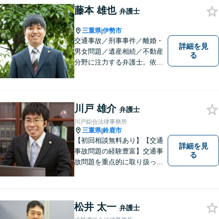
藤本 雄也
して、一緒に解決方法を考え
弁護士
る手助けをさせていただけれ
.
ばと思いますので、お気軽に
三重県
伊勢市
|
交通事故／刑事事件／離婚・
ご相談ください。
詳細を見
男女問題／遺産相続／不動産
る
分野に注力する弁護士。依頼
者の気持ちに寄り添って働く
ことがモットーです。まずは
お気軽にご相談ください！
【離婚・男女問題の経験多
川戸 雄介
弁護士
数】
川戸綜合法律事務所
三重県
鈴鹿市
|
【初回相談無料あり】【交通
詳細を見
事故問題の経験豊富】交通事
る
故問題を重点的に取り扱って
おり、中でも被害者からのご
相談案件を中心に手掛けてい
ます。その他の法律問題につ
いても、あなたの身近な相談
松井 太一
弁護士
役として、あなたの力になり