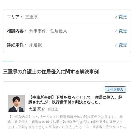
エリア
三重県
変更
相談内容
刑事事件、住居侵入
変更
詳細条件
未選択
変更
三重県の弁護士の住居侵入に関する解決事例
# 住居侵入
【事務所事例】下着を盗ろうとして，住居に侵入。起
訴されたが，執行猶予付き判決となった。
大屋 亮介
弁護士
【ご相談内容】※ベリーベスト法律事務所全体の解決事例となります。 罪
名：住居侵入・窃盗未遂 解決結果：執行猶予付き判決 ■事件発生の経緯 Aさ
んは，下着を盗もうとして被害者方に侵入したところ，被害者に見つかった
ので，その場から逃げました。その後，Aさんは，家に警察が来たので，事情