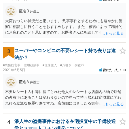
匿名B
弁護士
大変おつらい状況だと思います。 刑事事件とするためにも速やかに警
察に相談しに行くことをおすすめします。 また、被害によって精神的
にお疲れのことと思いますので、お医者さんに相談して不安な気持ち
を解消することも検討してください。
3
スーパーやコンビニの不要レシート持ち去りは違
法か？
#業務妨害罪・信用毀損罪
#住居侵入
#万引き・窃盗罪
2021年6月5日
役にたった
31
匿名A
弁護士
不要レシート入れ等に捨てられた他人のレシートも店舗内の物で店舗
の占有下にあることは変わりないので黙って持ち帰れば窃盗罪に問わ
れ得る立派な犯罪行為ですね。店舗側にはさしたる実害がない以上、
わざわざ面倒な被害申告等を行うことは稀で、窃盗罪として検挙され
るリスクは低いと思いますが、万が一検挙された場合のこと等を考え
て自重すべきです。 なお、他人のレシートを使ってキャンペーンに応
4
浪人生の盗撮事件における在宅捜査中の予備校通
募してポイント等を詐取する行為については度を越せば電子計算機使
学とスマートフォン押収について