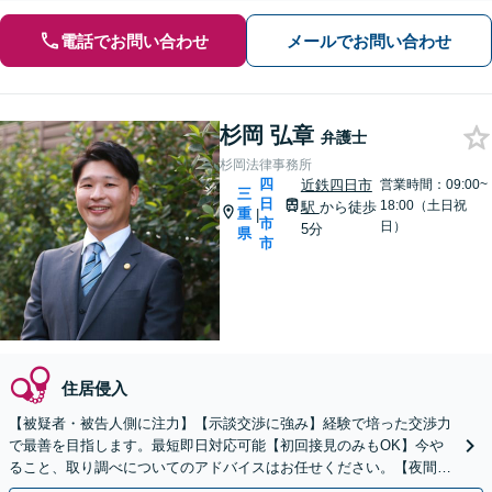
電話でお問い合わせ
メールでお問い合わせ
杉岡 弘章
弁護士
杉岡法律事務所
四
近鉄四日市
営業時間：09:00~
三
日
18:00（土日祝
駅
から徒歩
重
|
市
日）
5分
県
市
住居侵入
【被疑者・被告人側に注力】【示談交渉に強み】経験で培った交渉力
で最善を目指します。最短即日対応可能【初回接見のみもOK】今や
ること、取り調べについてのアドバイスはお任せください。【夜間／
休日対応】