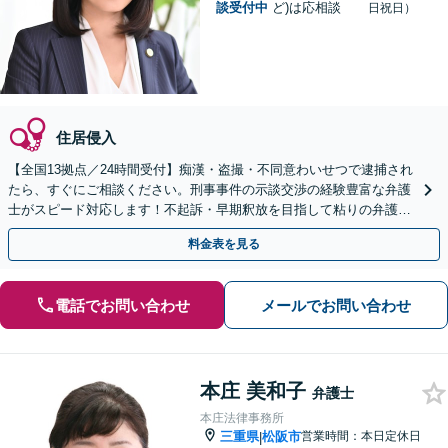
談受付中
ど)は応相談
日祝日）
住居侵入
【全国13拠点／24時間受付】痴漢・盗撮・不同意わいせつで逮捕され
たら、すぐにご相談ください。刑事事件の示談交渉の経験豊富な弁護
士がスピード対応します！不起訴・早期釈放を目指して粘りの弁護活
動を行います。
料金表を見る
電話でお問い合わせ
メールでお問い合わせ
本庄 美和子
弁護士
本庄法律事務所
三重県
松阪市
営業時間：本日定休日
|