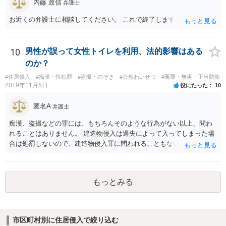
内藤 政信
弁護士
お近くの弁護士に相談してください。 これで終了します。
10
男性が誤って女性トイレを利用、法的影響はある
のか？
#住居侵入
#痴漢・性犯罪
#盗撮・のぞき
#公然わいせつ
#冤罪・無実・正当防衛
2019年11月5日
役にたった
10
匿名A
弁護士
痴漢、盗撮などの罪には、もちろんそのような行為がない以上、問わ
れることはありません。 建造物侵入は過失によって入ってしまった場
合は処罰しないので、建造物侵入罪に問われることもないでしょう。
自ら警察署に行っていることから、逃亡のおそれも認められず逮捕さ
れることもないでしょうし、そのまま帰された以上おそらく立件もさ
れず取り調べもないと思います。
もっとみる
市区町村別に住居侵入で絞り込む