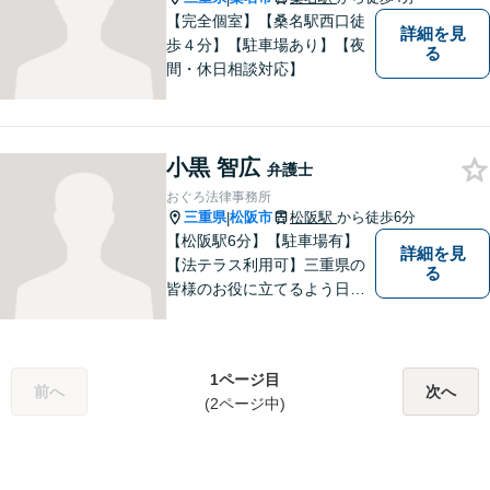
ぞご連絡ください。
【完全個室】【桑名駅西口徒
詳細を見
歩４分】【駐車場あり】【夜
る
間・休日相談対応】
小黒 智広
弁護士
おぐろ法律事務所
三重県
松阪市
松阪駅
から徒歩6分
|
【松阪駅6分】【駐車場有】
詳細を見
【法テラス利用可】三重県の
る
皆様のお役に立てるよう日々
努力を怠らず、研鑽を積みた
いと考えています。弁護士に
ご相談いただければ、早期に
1ページ目
解決できる問題もありますの
前へ
次へ
(2ページ中)
で、 お気軽にご相談くださ
い。