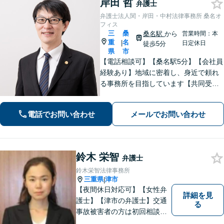
岸田 哲
弁護士
弁護士法人関・岸田・中村法律事務所 桑名オ
フィス
三
桑
桑名駅
から
営業時間：本
重
名
|
日定休日
徒歩5分
県
市
【電話相談可】【桑名駅5分】【会社員
経験あり】地域に密着し、身近で頼れ
る事務所を目指しています【共同受任
可】相談後、少しでも前進できるよう
全力を尽くします。一人で悩まず、お
電話でお問い合わせ
メールでお問い合わせ
気軽にご相談ください【夜間土日相談
可（要予約）】
鈴木 栄智
弁護士
鈴木栄智法律事務所
三重県
津市
|
【夜間休日対応可】【女性弁
詳細を見
護士】【津市の弁護士】交通
る
事故被害者の方は初回相談無
料です。ぜひ一度ご相談くだ