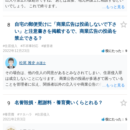
出入り禁止の仮処分ですね。 あとは直接、地元弁護士に相談するとい
いでしょう。 これで終ります。
8
自宅の郵便受けに「商業広告は投函しないで下さ
い」と注意書きを掲載するで、商業広告の投函を
禁止できる？
#住居侵入
#不祥事対応
#被害者
2022年12月23日
役にたった
9
松尾 雅史
弁護士
その場合は、他の住人の同意があるとみなされてしまい、住居侵入罪
は成立しないことになります。 商業公告の投函が多過ぎて困っている
ことを管理者に伝え、関係者以外の立入りや商業公告の投函を禁ずる
張り紙をマンション入り口にしてもらうのがよいと思います。
9
名誉毀損・慰謝料・養育費いくらとれる？
#養育費
#マタハラ
#住居侵入
2021年2月3日
役にたった
5