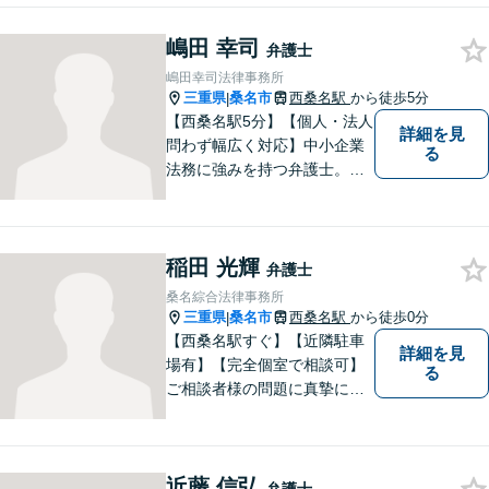
わからないことがあれば、何
でも聞いてください。 問題解
嶋田 幸司
弁護士
決に向かって一緒に頑張りま
嶋田幸司法律事務所
しょう。
三重県
桑名市
西桑名駅
から徒歩5分
|
【西桑名駅5分】【個人・法人
詳細を見
問わず幅広く対応】中小企業
る
法務に強みを持つ弁護士。個
人事務所ならではのきめ細や
かさが特徴です。依頼者様の
本質的な問題解決に貢献いた
稲田 光輝
します。お困りごとは、お気
弁護士
軽にご相談ください。
桑名綜合法律事務所
三重県
桑名市
西桑名駅
から徒歩0分
|
【西桑名駅すぐ】【近隣駐車
詳細を見
場有】【完全個室で相談可】
る
ご相談者様の問題に真摯に向
き合い、解決に向けて全力で
サポートいたします。どんな
年代の方でも安心してご相談
近藤 信弘
いただける、信頼と実績のあ