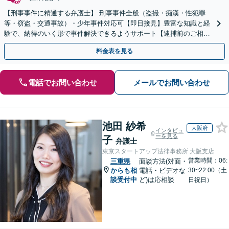
【刑事事件に精通する弁護士】 刑事事件全般（盗撮・痴漢・性犯罪
等・窃盗・交通事故）・少年事件対応可【即日接見】豊富な知識と経
験で、納得のいく形で事件解決できるようサポート【逮捕前のご相談
も可能】取り調べ時のアドバイスをします【初回相談無料】
料金表を見る
電話でお問い合わせ
メールでお問い合わせ
池田 紗希
大阪府
インタビュ
ーを見る
子
弁護士
東京スタートアップ法律事務所 大阪支店
営業時間：06:
三重県
面談方法(対面・
からも相
電話・ビデオな
30~22:00（土
談受付中
ど)は応相談
日祝日）