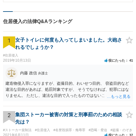
聴取を受けました。そして，Aさんは，起訴されました。 ■相談～解決の流れ
起訴された後に，Aさんから当事務所へご相談をいただきました。 当事務所
の弁護士を通じて，被害者との示談を試み，被害者へ謝罪の意思を伝えまし
た。しかし，起訴後であり，謝罪の時期が遅くなったため，示談には応じて
住居侵入の法律Q&Aランキング
くれませんでした。 裁判において，Aさんは，被害者と示談を試みたこと，
深く反省していること示し，更生施設に通って二度と再犯をしないことを誓
いました。また，Aさんの家族も今後Aさんを監督していくことを誓いまし
1
た。そうして，執行猶予付き判決を得ることができました。 ■解決のポイン
女子トイレに何度も入ってしまいました。大砲さ
ト 被害者への謝罪が遅れたため，示談を成立させることはできませんでした
れるでしょうか？
が，裁判所に対して，被害者との示談交渉の過程を示し，Aさんが被害回復に
向けた努力をしていたことを示したことが，執行猶予付きの判決に繋がった
#住居侵入
のだと思います。
2019年10月13日
役にたった
41
内藤 政信
弁護士
建造物侵入罪になりますが、盗撮目的、わいせつ目的、 窃盗目的など
違法な目的があれば、処罰対象ですが、 そうでなければ、犯罪にはな
りません。 ただし、違法な目的で入ったものではないことを、理解 し
てもらうのが、かえって大変でしょう。
2
集団ストーカー被害の対策と刑事罰のための相談
先は？
#ストーカー規制法
#住居侵入
#名誉毀損罪・侮辱罪
#恐喝・脅迫
#盗撮・のぞき
2021年6月11日
役にたった
37