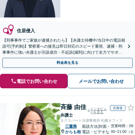
住居侵入
【刑事事件でご家族が逮捕されたら】【弁護士待機中/当日中の電話相
談可(予約制)】警察署への接見は即日対応のスピード重視、逮捕・刑
事事件に強い弁護士が示談成功・不起訴(減刑)に向けて全力でサポー
トします。【加害者側の相談専門】
料金表を見る
電話でお問い合わせ
メールでお問い合わせ
斉藤 由佳
北海道
インタビュ
ーを見る
弁護士
ネクスパート法律事務所 札幌オフィス
営業時間：09:
三重県
面談方法(対面・
からも相
電話・ビデオな
00~21:00（土