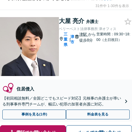
31件中 1-30件を表示
大屋 亮介
弁護士
ベリーベスト法律事務所 津オフィス
三
津駅
から
営業時間：09:30~18:
津
重
|
00（土日祝日）
徒歩8分
市
県
住居侵入
【初回相談無料／全国どこでもスピード対応】元検事の弁護士が率い
る刑事事件専門チームが、幅広い犯罪の加害者弁護に対応。
事例を見る(1件)
料金表を見る