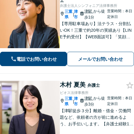
士
弁護士法人シンフォニア法律事務所
津駅
から徒
営業時間：本日
三重
津
|
県
市
定休日
歩1分
【専用駐車場あり】法テラス・分割払
いOK！三重で約20年の実績あり【LIN
E予約受付】【WEB面談可】「笑顔に
なってほしい」がモットー。交渉によ
るスピード解決を目指します【離婚】
性別・年代問わず実績豊富【借金】家
電話でお問い合わせ
メールでお問い合わせ
計全体を見直すプランをご提案
木村 夏美
弁護士
ビオス法律事務所
津駅
から徒
営業時間：本日
三重
津
|
県
市
定休日
歩3分
【津駅徒歩３分】離婚・借金・労働問
題など、依頼者の方が前に進めるよ
う、お手伝いします。【弁護士経験10
年以上】当日相談可能です（予約必