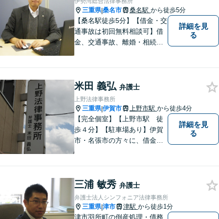
伊勢湾総合法律事務所
ます。
三重県
桑名市
桑名駅
から徒歩5分
|
【桑名駅徒歩5分】【借金・交
詳細を見
通事故は初回無料相談可】借
る
金、交通事故、離婚・相続、
刑事事件など。難しい専門用
語はなるべく使わずに、分か
りやすい説明を心がけており
米田 義弘
ます。地域密着型の法律事務
弁護士
所です。お気軽にどうぞ【弁
上野法律事務所
護士費用特約保険・法テラス
三重県
伊賀市
上野市駅
から徒歩4分
|
利用可】
【完全個室】【上野市駅 徒
詳細を見
歩４分】【駐車場あり】伊賀
る
市・名張市の方々に、借金、
交通事故の問題から、離婚・
男女問題、相続、労働の問題
まで、幅広い分野でご対応さ
三浦 敏秀
せていただきますので、一人
弁護士
で悩まずに、なんでもご相談
弁護士法人シンフォニア法律事務所
ください
三重県
津市
津駅
から徒歩1分
|
津市羽所町の倒産処理・債務