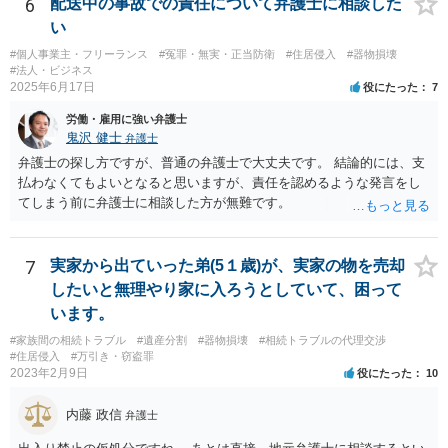
6
配送中の事故での責任について弁護士に相談した
い
#個人事業主・フリーランス
#冤罪・無実・正当防衛
#住居侵入
#器物損壊
#法人・ビジネス
2025年6月17日
役にたった
7
労働・雇用に強い弁護士
鬼沢 健士
弁護士
弁護士の探し方ですが、普通の弁護士で大丈夫です。 結論的には、支
払わなくてもよいとなると思いますが、責任を認めるような発言をし
てしまう前に弁護士に相談した方が無難です。
7
実家から出ていった弟(5１歳)が、実家の物を売却
したいと無理やり家に入ろうとしていて、困って
います。
#家族間の相続トラブル
#遺産分割
#器物損壊
#相続トラブルの代理交渉
#住居侵入
#万引き・窃盗罪
2023年2月9日
役にたった
10
内藤 政信
弁護士