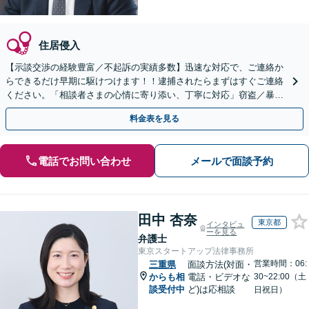
住居侵入
【示談交渉の経験豊富／不起訴の実績多数】迅速な対応で、ご連絡か
らできるだけ早期に駆けつけます！！逮捕されたらまずはすぐご連絡
ください。「相談者さまの心情に寄り添い、丁寧に対応」窃盗／暴
行・傷害／横領／飲酒運転ほか【夜間相談可（要相談）】
料金表を見る
電話でお問い合わせ
メールで面談予約
田中 杏奈
東京都
インタビュ
ーを見る
弁護士
東京スタートアップ法律事務所
営業時間：06:
三重県
面談方法(対面・
からも相
電話・ビデオな
30~22:00（土
談受付中
ど)は応相談
日祝日）