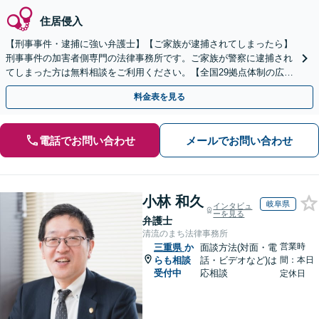
住居侵入
【刑事事件・逮捕に強い弁護士】【ご家族が逮捕されてしまったら】
刑事事件の加害者側専門の法律事務所です。ご家族が警察に逮捕され
てしまった方は無料相談をご利用ください。【全国29拠点体制の広域
対応】【弁護士待機中/当日中の電話相談可(予約制)】
料金表を見る
電話でお問い合わせ
メールでお問い合わせ
小林 和久
岐阜県
インタビュ
ーを見る
弁護士
清流のまち法律事務所
営業時
三重県
か
面談方法(対面・電
らも相談
話・ビデオなど)は
間：本日
受付中
応相談
定休日