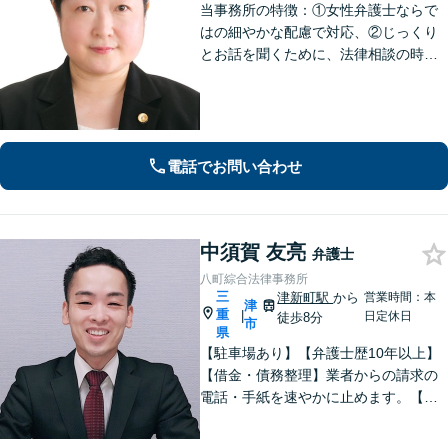
当事務所の特徴：①女性弁護士ならで
はの細やかな配慮で対応、②じっくり
とお話を聞くために、法律相談の時間
は1時間枠の設定（ただし，初回30分間
分は無料）
電話でお問い合わせ
中須賀 友亮
弁護士
八町綜合法律事務所
三
津新町駅
から
営業時間：本
津
重
|
日定休日
徒歩8分
市
県
【駐車場あり】【弁護士歴10年以上】
【借金・債務整理】業者からの請求の
電話・手紙を速やかに止めます。【交
通事故】解決実績多数。適切な賠償金
額の獲得に尽力します。物損も対応し