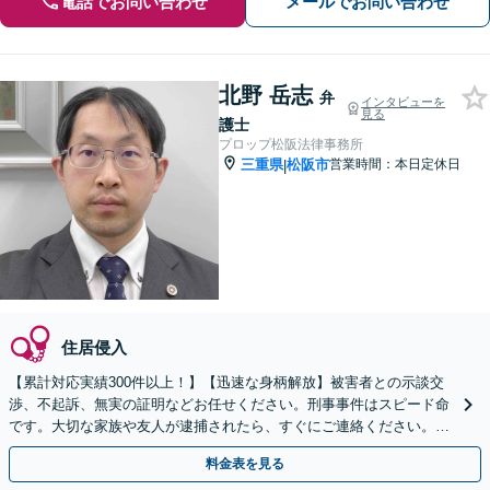
電話でお問い合わせ
メールでお問い合わせ
北野 岳志
弁
インタビューを
見る
護士
プロップ松阪法律事務所
三重県
松阪市
営業時間：本日定休日
|
住居侵入
【累計対応実績300件以上！】【迅速な身柄解放】被害者との示談交
渉、不起訴、無実の証明などお任せください。刑事事件はスピード命
です。大切な家族や友人が逮捕されたら、すぐにご連絡ください。
【初回相談無料】【電話相談可】【休日面談可】
料金表を見る