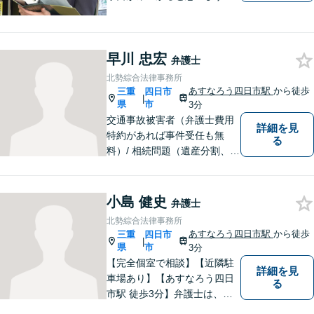
法律の専門家としての豊富な
知識と経験で、誠実にご対応
いたします。
早川 忠宏
弁護士
北勢綜合法律事務所
あすなろう四日市駅
から徒歩
三重
四日市
|
県
市
3分
交通事故被害者（弁護士費用
詳細を見
特約があれば事件受任も無
る
料）/ 相続問題（遺産分割、遺
言等）。是非一度ご相談くだ
さい。
小島 健史
弁護士
北勢綜合法律事務所
あすなろう四日市駅
から徒歩
三重
四日市
|
県
市
3分
【完全個室で相談】【近隣駐
詳細を見
車場あり】【あすなろう四日
る
市駅 徒歩3分】弁護士は、依
頼者の方のサポーターです。