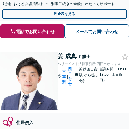
裁判における弁護活動まで、刑事手続きの全般にわたってサポートし
ます【完全個室対応】【休日・夜間相談可】
料金表を見る
電話でお問い合わせ
メールでお問い合わせ
姜 成真
弁護士
ベリーベスト法律事務所 四日市オフィス
四
近鉄四日市
営業時間：09:30~
三
日
18:00（土日祝
駅
から徒歩
重
|
市
日）
4分
県
市
住居侵入