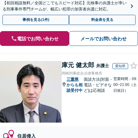
【初回相談無料／全国どこでもスピード対応】元検事の弁護士が率い
る刑事事件専門チームが、幅広い犯罪の加害者弁護に対応。
事例を見る(1件)
料金表を見る
電話でお問い合わせ
メールでお問い合わせ
庫元 健太郎
弁護士
愛知県
岡崎刑事総合法律事務所
営業時間：09:
三重県
面談方法(対面・
からも相
電話・ビデオな
00~21:00（土
談受付中
ど)は応相談
日祝日）
住居侵入