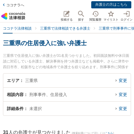
弁護士の方はこちら
ココナラへ
投稿する
探す
閲覧履歴
マイリスト
ログイン
ココナラ法律相談
三重県で法律相談できる弁護士
三重県で刑事事件に
三重県の住居侵入に強い弁護士
三重県で住居侵入に強い弁護士が31名見つかりました。初回面談無料や休日面
談に対応している弁護士、解決事例を持つ弁護士なども掲載中。さらに津市や
四日市市、松阪市などの地域条件で弁護士を絞り込めます。刑事事件に関係す
る加害者側や少年事件、再犯・前科あり等の細かな分野での絞り込み検索もで
き便利です。特にベリーベスト法律事務所 津オフィスの大屋 亮介弁護士やプロ
エリア
三重県
変更
ップ松阪法律事務所の北野 岳志弁護士、杉岡法律事務所の杉岡 弘章弁護士のプ
ロフィール情報や弁護士費用、強みなどが注目されています。『三重県で土日
相談内容
刑事事件、住居侵入
変更
や夜間に発生した住居侵入のトラブルを今すぐに弁護士に相談したい』『住居
侵入のトラブル解決の実績豊富な近くの弁護士を検索したい』『初回相談無料
で住居侵入を法律相談できる三重県内の弁護士に相談予約したい』などでお困
詳細条件
未選択
変更
りの相談者さんにおすすめです。
31
人の弁護士が見つかりました
(検索結果について詳しくは
こちら
)