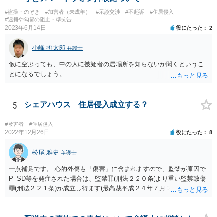
用詐欺等で検挙されるリスクがそれなりにあるかと存じます。キャン
#盗撮・のぞき
#加害者（未成年）
#示談交渉
#不起訴
#住居侵入
ペーンの主催者に対しては実害を与えているわけですので、主催者か
#逮捕や勾留の阻止・準抗告
ら被害申告等される可能性は十分あるかと存じます。
2023年6月14日
役にたった
2
小峰 将太郎
弁護士
仮に空ぶっても、中の人に被疑者の居場所を知らないか聞くというこ
とになるでしょう。
5
シェアハウス 住居侵入成立する？
#被害者
#住居侵入
2022年12月26日
役にたった
8
松尾 雅史
弁護士
一点補足です。 心的外傷も「傷害」に含まれますので、監禁が原因で
PTSD等を発症された場合は、監禁罪(刑法２２０条)より重い監禁致傷
罪(刑法２２１条)が成立し得ます(最高裁平成２４年７月２４日判例 )。