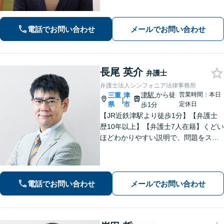
要）。【駐車券サービスあり】お気軽
にご相談ください。
電話でお問い合わせ
メールでお問い合わせ
長尾 英介
弁護士
弁護士法人シンフォニア法律事務所
津駅
から徒
営業時間：本日
三重
津
|
県
市
定休日
歩1分
【JR近鉄津駅より徒歩1分】【弁護士
歴10年以上】【弁護士7人在籍】くどい
ほどわかりやすい説明で、問題をスム
ーズに解決します！【離婚・男女問
題】男性側のご相談・ご依頼の実績多
数【借金・債務整理】自己破産で、借
金を0にできる可能性があります。
電話でお問い合わせ
メールでお問い合わせ