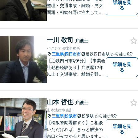
詳細を見
整理・交通事故・離婚・男女
る
問題・相続分野に注力してい
る弁護士です。お困りの方は
是非一度ご相談ください。
【個人の債務整理、交通事故
一川 敬司
相談は初回無料】【夜間予約
弁護士
可能】
イクシア法律事務所
三重県
四日市市
近鉄四日市駅
から徒歩6分
|
【近鉄四日市駅6分】【事業会
詳細を見
社勤務経験あり】弁護歴12年
る
以上！交通事故、離婚分野に
強みをもつ弁護士。皆様の立
場に立ち、最善の解決策を模
索し、迅速に動いてまいりま
山本 哲也
す。明瞭会計を心がけていま
弁護士
す。まずはお気軽にご相談
山本法律事務所
を！
三重県
松阪市
松阪駅
から徒歩9分
|
【松阪警察署前すぐ】ご相談
詳細を見
いただければ、きっと解決の
る
糸口がみつかると思います。