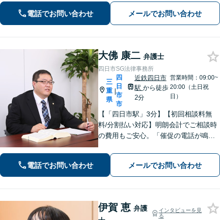
ます。【分割払い利用可】【当日・夜
電話でお問い合わせ
メールでお問い合わせ
間の面談可】【完全個室で対応】
大佛 康二
弁護士
四日市SG法律事務所
四
近鉄四日市
営業時間：09:00~
三
日
20:00（土日祝
駅
から徒歩
重
|
市
日）
2分
県
市
【「四日市駅」3分】【初回相談料無
料/分割払い対応】明朗会計でご相談時
の費用もご安心。「催促の電話が鳴り
止まない」「FXや仮想通貨で大損し
た」に対応できます。自己破産や任意
電話でお問い合わせ
メールでお問い合わせ
整理、個人再生など幅広い解決方法を
提示【完全個室で安心】
伊賀 恵
弁護
インタビューを見
る