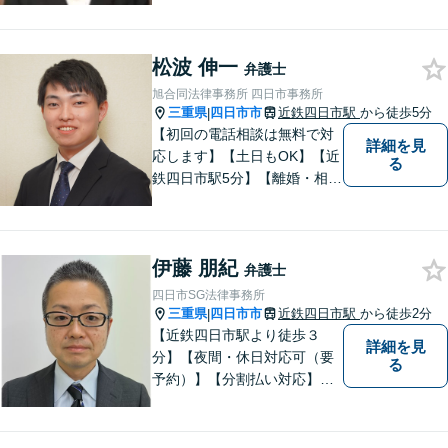
さい。
松波 伸一
弁護士
旭合同法律事務所 四日市事務所
三重県
四日市市
近鉄四日市駅
から徒歩5分
|
【初回の電話相談は無料で対
詳細を見
応します】【土日もOK】【近
る
鉄四日市駅5分】【離婚・相続
問題】困っている方の力にな
れる様、話を聞き、寄り添い
ます【後見業務などの民事・
伊藤 朋紀
刑事事件全般】双方ともに納
弁護士
得する解決を目指します【交
四日市SG法律事務所
通事故】示談金の増額に向け
三重県
四日市市
近鉄四日市駅
から徒歩2分
|
尽力
【近鉄四日市駅より徒歩３
詳細を見
分】【夜間・休日対応可（要
る
予約）】【分割払い対応】
【弁護士歴１０年以上】 法律
相談を大切にしています。ま
ずはできる限り丁寧にお聞き