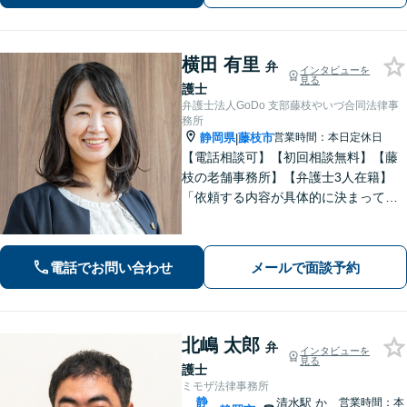
横田 有里
弁
インタビューを
見る
護士
弁護士法人GoDo 支部藤枝やいづ合同法律事
務所
静岡県
藤枝市
営業時間：本日定休日
|
【電話相談可】【初回相談無料】【藤
枝の老舗事務所】【弁護士3人在籍】
「依頼する内容が具体的に決まってい
ない」「どうしたらいいか分からな
い」という方もまずはご相談くださ
い。相続遺言、離婚問題、交通事故、
電話でお問い合わせ
メールで面談予約
借金問題、債権回収など【夜間休日応
相談】
北嶋 太郎
弁
インタビューを
見る
護士
ミモザ法律事務所
静
清水駅
か
営業時間：本