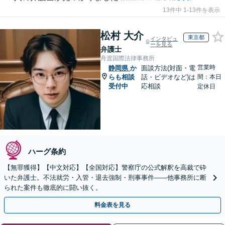
13件中 1-13件を表示
松村 大介
東京都
インタビュ
ーを見る
弁護士
舟渡国際法律事務所
営業時
静岡県
か
面談方法(対面・電
らも相談
話・ビデオなど)は
間：本日
受付中
応相談
定休日
ハーグ条約
【無罪獲得】【中文対応】【全国対応】警察庁の公式解釈を高裁で砕
いた弁護士。不法就労・入管・退去強制・刑事事件——他事務所に断
られた案件も徹底的に闘い抜く。
料金表を見る