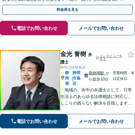
やかな連絡と粘り強い交渉を徹底【休日・夜間相談可】
料金表を見る
電話でお問い合わせ
メールでお問い合わせ
金光 誉樹
弁
インタビューを
見る
護士
静岡法律事務所
静
静岡
新静岡駅
か
営業時間：本
岡
市葵
|
日定休日
ら徒歩10分
県
区
「地域の、街中の弁護士として」日常
生活上のあらゆる法律相談に対応し、
しこりの残らない解決を目指します。
「この人に相談してよかった」と心か
ら思っていただけるよう、どのような
電話でお問い合わせ
メールでお問い合わせ
案件にも誠心誠意取り組んでいく所存
です。