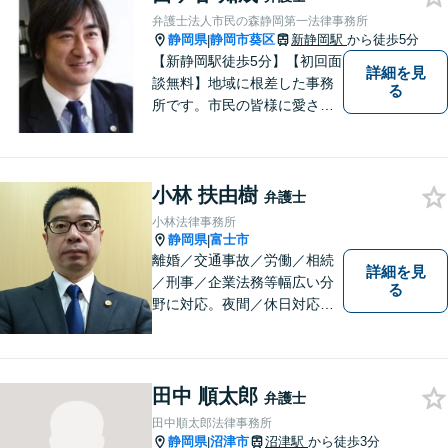
至るよう迅速に対応いたしま
弁護士法人市民の森静岡第一法律事務所
す。まずはお気軽にご相談く
静岡県
静岡市葵区
新静岡駅
から徒歩5分
|
ださい。
【新静岡駅徒歩5分】【初回面
詳細を見
談無料】地域に根差した事務
る
所です。市民の皆様に愛され
る事務所を目指しています。
【法テラス利用可能】【当日
／夜間／休日対応可能】お気
小林 扶由樹
軽にご連絡ください。
弁護士
小林法律事務所
静岡県
富士市
|
離婚／交通事故／労働／相続
詳細を見
／刑事／企業法務等幅広い分
る
野に対応。夜間／休日対応
分割払い対応 相談料30分55
00円（税込） ※電話相談は行
っていません
田中 順太郎
弁護士
田中順太郎法律事務所
静岡県
沼津市
沼津駅
から徒歩3分
|