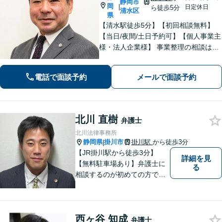
静岡市
岡
|
日定休日
ら徒歩5分
清水区
県
【清水駅徒歩5分】【初回相談無料】
【当日/夜間/土日予約可】【個人事業主
様・法人企業様】 事業整理の相談はお
任せください。離婚・親権・養育費・
不倫慰謝料・交通事故・借金・刑事事
電話で面談予約
メールで面談予約
件・賃貸トラブルなど身近な法律問題
はお気軽にご相談ください。
北川 直樹
弁護士
北川法律事務所
静岡県
掛川市
掛川駅
から徒歩3分
|
【JR掛川駅から徒歩3分】
詳細を見
【無料駐車場あり】弁護士に
る
相談するのが初めての方でも
安心していただけるよう、丁
寧かつ迅速な対応を心がけて
います。 ご依頼いただいた際
西ヶ谷 知成
には、可能な限り早く解決に
弁護士