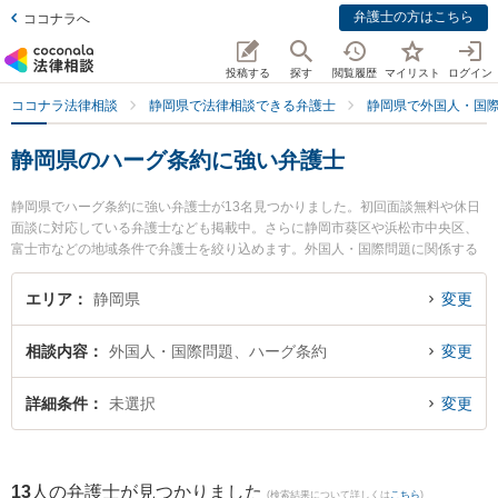
弁護士の方はこちら
ココナラへ
投稿する
探す
閲覧履歴
マイリスト
ログイン
ココナラ法律相談
静岡県で法律相談できる弁護士
静岡県で外国人・国
静岡県のハーグ条約に強い弁護士
静岡県でハーグ条約に強い弁護士が13名見つかりました。初回面談無料や休日
面談に対応している弁護士なども掲載中。さらに静岡市葵区や浜松市中央区、
富士市などの地域条件で弁護士を絞り込めます。外国人・国際問題に関係する
国際離婚やハーグ条約、国際結婚等の細かな分野での絞り込み検索もでき便利
です。特に静岡法律事務所の金光 誉樹弁護士や藤枝市役所前法律事務所の青田
エリア
静岡県
変更
直洋弁護士、静岡刑事ディフェンダー法律事務所の佐野 雅則弁護士のプロフィ
ール情報や弁護士費用、強みなどが注目されています。『静岡県で土日や夜間
相談内容
外国人・国際問題、ハーグ条約
変更
に発生したハーグ条約のトラブルを今すぐに弁護士に相談したい』『ハーグ条
約のトラブル解決の実績豊富な近くの弁護士を検索したい』『初回相談無料で
ハーグ条約を法律相談できる静岡県内の弁護士に相談予約したい』などでお困
詳細条件
未選択
変更
りの相談者さんにおすすめです。
13
人の弁護士が見つかりました
(検索結果について詳しくは
こちら
)