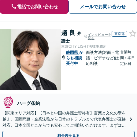
電話でお問い合わせ
メールでお問い合わせ
趙 良
弁
東京都
インタビューを
見る
護士
東京CITY LIGHT法律事務所
営業時
静岡県
か
面談方法(対面・電
らも相談
話・ビデオなど)は
間：本日
受付中
応相談
定休日
ハーグ条約
【関東エリア対応】【日本と中国の弁護士資格有】言葉と文化の壁を
越え、国際問題・企業法務から日常のトラブルまで代表弁護士が直接
対応。日本全国どこからでも安心してご相談いただけます。まずは一
歩を踏み出してみませんか。【初回相談無料】
料金表を見る