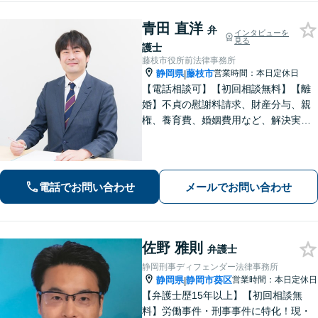
青田 直洋
弁
インタビューを
見る
護士
藤枝市役所前法律事務所
静岡県
藤枝市
営業時間：本日定休日
|
【電話相談可】【初回相談無料】【離
婚】不貞の慰謝料請求、財産分与、親
権、養育費、婚姻費用など、解決実績
は豊富です【相続】皆さまがつまずい
ていないか、しっかりとコミュニケー
ションを取りながらお話を進めてまい
ります【法テラス利用可】【藤枝市役
電話でお問い合わせ
メールでお問い合わせ
所裏】
佐野 雅則
弁護士
静岡刑事ディフェンダー法律事務所
静岡県
静岡市葵区
営業時間：本日定休日
|
【弁護士歴15年以上】【初回相談無
料】労働事件・刑事事件に特化！現・