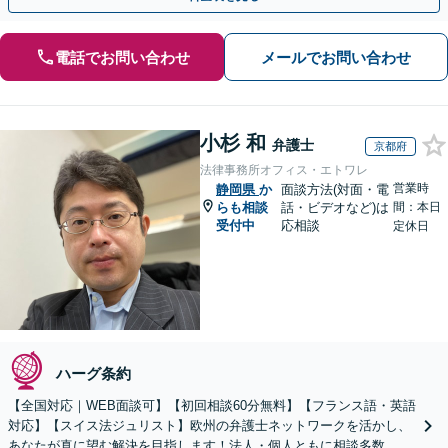
電話でお問い合わせ
メールでお問い合わせ
小杉 和
弁護士
京都府
法律事務所オフィス・エトワレ
営業時
静岡県
か
面談方法(対面・電
らも相談
話・ビデオなど)は
間：本日
受付中
応相談
定休日
ハーグ条約
【全国対応｜WEB面談可】【初回相談60分無料】【フランス語・英語
対応】【スイス法ジュリスト】欧州の弁護士ネットワークを活かし、
あなたが真に望む解決を目指します！法人・個人ともに相談多数。細