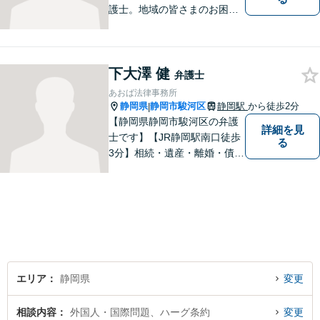
護士。地域の皆さまのお困り
ごとに寄り添い、最善の解決
方法をご提案いたします。個
人・法人問わず幅広い分野の
下大澤 健
問題に対応可能です。お気軽
弁護士
にご相談ください。
あおば法律事務所
静岡県
静岡市駿河区
静岡駅
から徒歩2分
|
【静岡県静岡市駿河区の弁護
詳細を見
士です】【JR静岡駅南口徒歩
る
3分】相続・遺産・離婚・債務
整理・交通事故・不動産取引
などの個人に関わる問題や契
約・商取引・債権回収・事業
整理など企業に関わる問題を
幅広く取り扱っております。
どうぞお気軽にご相談くださ
い。
エリア
静岡県
変更
相談内容
外国人・国際問題、ハーグ条約
変更