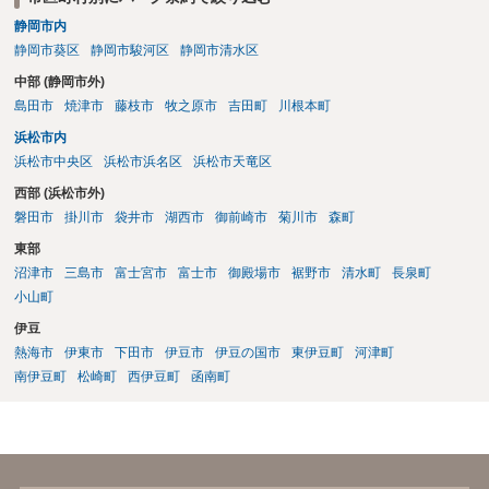
静岡市内
静岡市葵区
静岡市駿河区
静岡市清水区
中部 (静岡市外)
島田市
焼津市
藤枝市
牧之原市
吉田町
川根本町
浜松市内
浜松市中央区
浜松市浜名区
浜松市天竜区
西部 (浜松市外)
磐田市
掛川市
袋井市
湖西市
御前崎市
菊川市
森町
東部
沼津市
三島市
富士宮市
富士市
御殿場市
裾野市
清水町
長泉町
小山町
伊豆
熱海市
伊東市
下田市
伊豆市
伊豆の国市
東伊豆町
河津町
南伊豆町
松崎町
西伊豆町
函南町