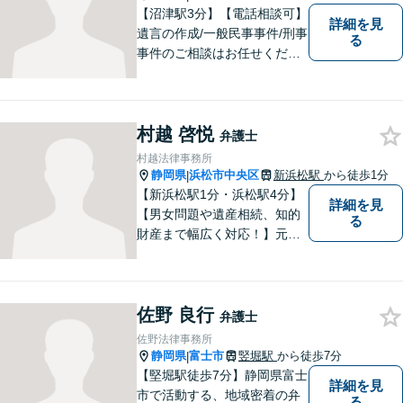
【沼津駅3分】【電話相談可】
詳細を見
遺言の作成/一般民事事件/刑事
る
事件のご相談はお任せくださ
い。検事30年の間の豊富な法
廷立会の経験を活かし、遺言
の訴訟について適切な弁護を
村越 啓悦
いたします。まずはお気軽に
弁護士
ご相談ください。
村越法律事務所
静岡県
浜松市中央区
新浜松駅
から徒歩1分
|
【新浜松駅1分・浜松駅4分】
詳細を見
【男女問題や遺産相続、知的
る
財産まで幅広く対応！】元裁
判官のキャリアを生かし 「皆
様の納得のいく裁判の進め
方」 をご提案します。依頼者
佐野 良行
様との信頼関係を第一に、事
弁護士
件解決を推敲してまいりま
佐野法律事務所
す。
静岡県
富士市
竪堀駅
から徒歩7分
|
【堅堀駅徒歩7分】静岡県富士
詳細を見
市で活動する、地域密着の弁
る