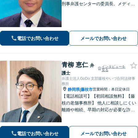
刑事弁護センターの委員長。メディア
掲載案件多数！豊富な経験を活かし早
期釈放を目指します【労働・雇用】依
頼者さま目線のサポートを心がけま
す。地域密着型の法律事務所
電話でお問い合わせ
メールでお問い合わせ
青柳 恵仁
弁
インタビューを
見る
護士
弁護士法人GoDo 支部藤枝やいづ合同法律事
務所
静岡県
藤枝市
営業時間：本日定休日
|
【電話相談可】【初回相談無料】【藤
枝の老舗事務所】 他人に相談しにくい
離婚や相続、早期の対応が必要な詐欺
被害や借金問題など幅広く対応できま
す！「こんなことで相談していいの
か」と悩まずに、まずはご相談くださ
電話でお問い合わせ
メールでお問い合わせ
い【弁護士3人在籍】