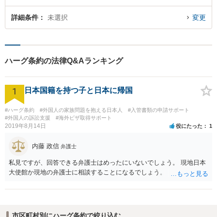
詳細条件
未選択
変更
ハーグ条約の法律Q&Aランキング
1
日本国籍を持つ子と日本に帰国
#ハーグ条約
#外国人の家族問題を抱える日本人
#入管書類の申請サポート
#外国人の訴訟支援
#海外ビザ取得サポート
2019年8月14日
役にたった
1
内藤 政信
弁護士
私見ですが、回答できる弁護士はめったにいないでしょう。 現地日本
大使館か現地の弁護士に相談することになるでしょう。
市区町村別にハーグ条約で絞り込む