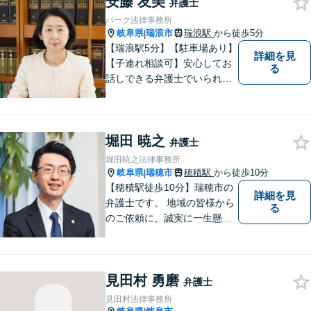
安藤 友美
弁護士
パーク法律事務所
岐阜県
瑞浪市
瑞浪駅
から徒歩5分
|
【瑞浪駅5分】【駐車場あり】
詳細を見
【子連れ相談可】安心してお
る
話しできる弁護士でいられる
ように、依頼者の方のお話を
しっかり伺い分かりやすく親
身にサポートさせていただき
堀田 暁之
ます。より良い解決ができる
弁護士
ようサポートしたいと考えて
堀田暁之法律事務所
おります。
岐阜県
瑞穂市
穂積駅
から徒歩10分
|
【穂積駅徒歩10分】瑞穂市の
詳細を見
弁護士です。 地域の皆様から
る
のご依頼に、誠実に一生懸命
に取り組みます。2015年の弁
護士登録以来、刑事事件や交
通事故・慰謝料・借金問題を
見田村 勇磨
はじめとする民事事件に対応
弁護士
してきました。お気軽にお電
見田村法律事務所
話ください【駐車場完備】