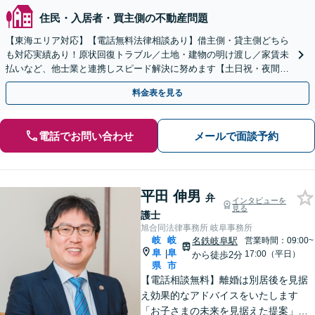
住民・入居者・買主側の不動産問題
【東海エリア対応】【電話無料法律相談あり】借主側・貸主側どちら
も対応実績あり！原状回復トラブル／土地・建物の明け渡し／家賃未
払いなど、他士業と連携しスピード解決に努めます【土日祝・夜間対
応】【オンライン面談可】【完全個室】
料金表を見る
電話でお問い合わせ
メールで面談予約
平田 伸男
弁
インタビューを
見る
護士
旭合同法律事務所 岐阜事務所
岐
岐
名鉄岐阜駅
営業時間：09:00~
阜
阜
|
17:00（平日）
から徒歩2分
県
市
【電話相談無料】離婚は別居後を見据
え効果的なアドバイスをいたします
「お子さまの未来を見据えた提案」遺