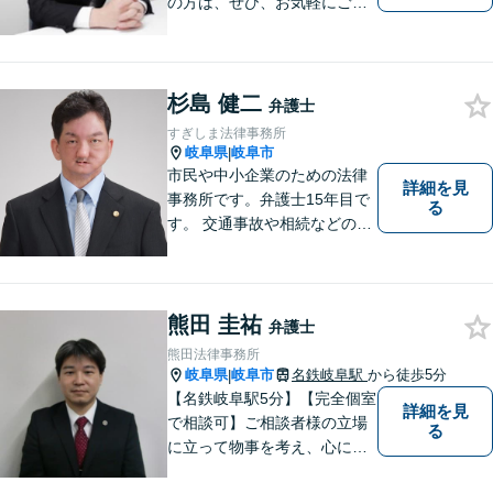
の方は、ぜひ、お気軽にご連
絡ください。
杉島 健二
弁護士
すぎしま法律事務所
岐阜県
岐阜市
|
市民や中小企業のための法律
詳細を見
事務所です。弁護士15年目で
る
す。 交通事故や相続などの相
談料は、初回無料です。 交通
事故などの民事事件や、相続
などの家事事件を解決してき
ました。特に交通事故では多
熊田 圭祐
弁護士
くの後遺障害事故や死亡事故
熊田法律事務所
を解決してきました。
岐阜県
岐阜市
名鉄岐阜駅
から徒歩5分
|
【名鉄岐阜駅5分】【完全個室
詳細を見
で相談可】ご相談者様の立場
る
に立って物事を考え、心に寄
り添って解決に導くことを大