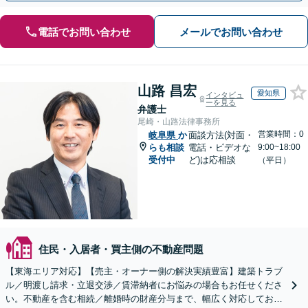
電話でお問い合わせ
メールでお問い合わせ
山路 昌宏
愛知県
インタビュ
ーを見る
弁護士
尾崎・山路法律事務所
営業時間：0
岐阜県
か
面談方法(対面・
らも相談
電話・ビデオな
9:00~18:00
受付中
ど)は応相談
（平日）
住民・入居者・買主側の不動産問題
【東海エリア対応】【売主・オーナー側の解決実績豊富】建築トラブ
ル／明渡し請求・立退交渉／賃滞納者にお悩みの場合もお任せくださ
い。不動産を含む相続／離婚時の財産分与まで、幅広く対応しており