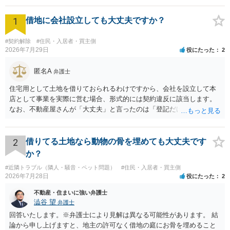
1
借地に会社設立しても大丈夫ですか？
#契約解除
#住民・入居者・買主側
2026年7月29日
役にたった
2
匿名A
弁護士
住宅用として土地を借りておられるわけですから、会社を設立して本
店として事業を実際に営む場合、形式的には契約違反に該当します。
なお、不動産屋さんが「大丈夫」と言ったのは「登記だけなら実務上
トラブルになることは少ない」という経験則に基づいたものと推測さ
れますが、これは法的な保証ではありません。 ただ、解除まで認めら
れるかどうかについては信頼関係が破壊されたかどうかで判断されま
2
借りてる土地なら動物の骨を埋めても大丈夫です
すので、建物を事務所・店舗用に大きく改築する等までなさらない限
か？
り、リスクはそれほど大きくないかもしれません。 しかしそれでも、
#近隣トラブル（隣人・騒音・ペット問題）
#住民・入居者・買主側
大家さんが契約違反を口実に、将来の更新時に更新料の上乗せを要求
2026年7月28日
役にたった
2
したり、立ち退きを迫る材料に使ったりする可能性は否定できませ
ん。
不動産・住まいに強い弁護士
澁谷 望
弁護士
回答いたします。※弁護士により見解は異なる可能性があります。 結
論から申し上げますと、地主の許可なく借地の庭にお骨を埋めること