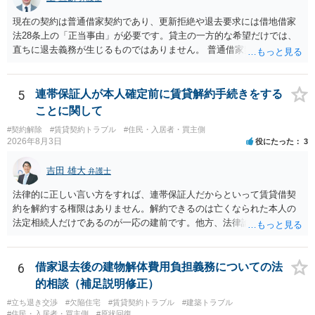
現在の契約は普通借家契約であり、更新拒絶や退去要求には借地借家
法28条上の「正当事由」が必要です。貸主の一方的な希望だけでは、
直ちに退去義務が生じるものではありません。 普通借家契約から定期
借家契約への切り替えは、既存の普通借家契約を合意解約したうえで
新たな定期借家契約を締結する形になりますが、これは任意の合意が
前提であり、借主が同意しなければ成立しません。 12年間の居住実
5
連帯保証人が本人確定前に賃貸解約手続きをする
績、子どもの学校や地域とのつながり、転居費用の準備が困難な事情
ことに関して
などは、借主側の強い居住継続の必要性として正当事由判断において
#契約解除
#賃貸契約トラブル
#住民・入居者・買主側
重視される要素ですので、貸主側にかなり具体的な事情と立退料など
2026年8月3日
役にたった
3
がない限り、更新拒絶が認められるハードルは一般的に高いと考えら
れます。 建物が未登記であること自体は、賃貸借契約の有効性を直ち
吉田 雄大
弁護士
に否定するものではなく、引渡しがされていれば賃貸借の効力は原則
有効とされています。 今後の交渉では、①現在は普通借家契約が継続
法律的に正しい言い方をすれば、連帯保証人だからといって賃貸借契
しており定期借家への変更に合意していないこと、②貸主側の事情
約を解約する権限はありません。解約できるのは亡くなられた本人の
（誰が所有者で誰が実際に住む予定か等）を具体的に書面で説明して
法定相続人だけであるのが一応の建前です。他方、法律論はさてお
ほしいこと、③自分たちの居住継続の必要性を丁寧に伝えること、を
き、事実上であれ明渡が完了すれば賃貸人としてはそれ以上のことを
基本方針としたうえで、仮に一定時期の退去を検討する場合には、立
する動機づけがなくなります。 今回進められつつある手続はあくまで
退料・引越費用・原状回復費用負担などの条件を明確にした書面を作
も、建物を賃貸人に一日も早く明け渡すための便宜的方法として理解
6
借家退去後の建物解体費用負担義務についての法
成することが重要です。 契約書では、更新条項・解除条項・期間の定
するのが良いと思います。またその方法で進めた方が、連帯保証人で
的相談（補足説明修正）
め・定期借家に関する記載の有無、これまでの更新時の合意内容
あるお知り合いさんにとっても、自身の経済的負担を最小限に食い止
（「今回で最後」などの文言）が、借主不利な特約として無効になり
#立ち退き交渉
#欠陥住宅
#賃貸契約トラブル
#建築トラブル
められるため望ましいやり方だといえます。
#住民・入居者・買主側
#原状回復