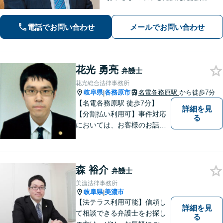
産分割協議・調停は、ぜひ私にご相談
ください【岐阜駅3分】他業種との連携
電話でお問い合わせ
メールでお問い合わせ
で不動産トラブルを回避【休日・夜間
面談可】【ビデオ面談あり】
花光 勇亮
弁護士
花光総合法律事務所
岐阜県
各務原市
名電各務原駅
から徒歩7分
|
【名電各務原駅 徒歩7分】
詳細を見
【分割払い利用可】事件対応
る
においては、お客様のお話を
丁寧に聞くこと・お客様が疑
問を抱えたままにならないよ
う分かりやすく丁寧に説明す
森 裕介
ることを心がけています。
弁護士
美濃法律事務所
岐阜県
美濃市
|
【法テラス利用可能】信頼し
詳細を見
て相談できる弁護士をお探し
る