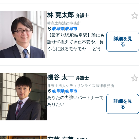
切にしています。法律問題は
お早めの相談が納得のいく解
林 寛太郎
決への第一歩です。小さな問
弁護士
題から大きな問題まで、お気
林寛太郎法律事務所
軽にご相談ください。
岐阜県
岐阜市
|
【最寄り駅JR岐阜駅】誰にも
詳細を見
話せず抱えてきた不安や、長
る
く心に残るモヤモヤ──どうぞ
安心してお聞かせください。
あなたの想いに丁寧に寄り添
いながら、これからの一歩を
一緒に見つけていきます。
磯谷 太一
弁護士
【丁寧なヒアリング】【地域
弁護士法人シティサンライズ法律事務所
密着型の法律事務所】
岐阜県
岐阜市
|
あなたの力強いパートナーで
詳細を見
ありたい
る