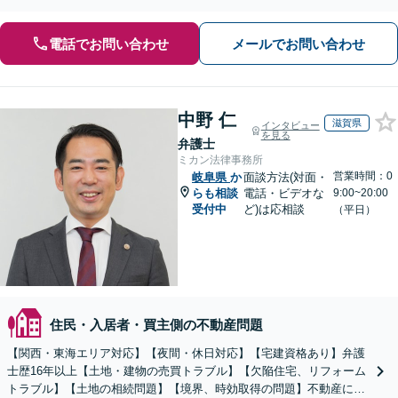
ます。【初回面談無料】【セカンドオピニオン対応】
電話でお問い合わせ
メールでお問い合わせ
中野 仁
滋賀県
インタビュー
を見る
弁護士
ミカン法律事務所
営業時間：0
岐阜県
か
面談方法(対面・
らも相談
電話・ビデオな
9:00~20:00
受付中
ど)は応相談
（平日）
住民・入居者・買主側の不動産問題
【関西・東海エリア対応】【夜間・休日対応】【宅建資格あり】弁護
士歴16年以上【土地・建物の売買トラブル】【欠陥住宅、リフォーム
トラブル】【土地の相続問題】【境界、時効取得の問題】不動産に関