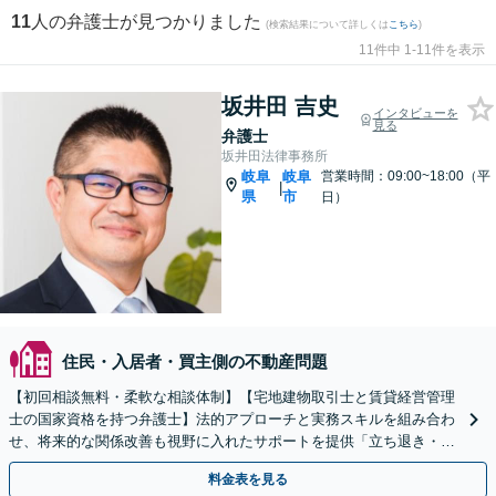
11
人の弁護士が見つかりました
(検索結果について詳しくは
こちら
)
11件中 1-11件を表示
坂井田 吉史
インタビューを
見る
弁護士
坂井田法律事務所
岐阜
岐阜
営業時間：09:00~18:00（平
|
県
市
日）
住民・入居者・買主側の不動産問題
【初回相談無料・柔軟な相談体制】【宅地建物取引士と賃貸経営管理
士の国家資格を持つ弁護士】法的アプローチと実務スキルを組み合わ
せ、将来的な関係改善も視野に入れたサポートを提供「立ち退き・建
物の明け渡し請求／欠陥住宅トラブル／立退料交渉など」
料金表を見る