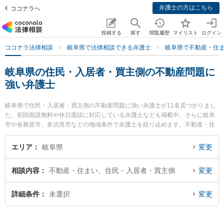
弁護士の方はこちら
ココナラへ
投稿する
探す
閲覧履歴
マイリスト
ログイン
ココナラ法律相談
岐阜県で法律相談できる弁護士
岐阜県で不動産・住
岐阜県の住民・入居者・買主側の不動産問題に
強い弁護士
岐阜県で住民・入居者・買主側の不動産問題に強い弁護士が11名見つかりまし
た。初回面談無料や休日面談に対応している弁護士なども掲載中。さらに岐阜
市や各務原市、多治見市などの地域条件で弁護士を絞り込めます。不動産・住
まいに関係する立ち退き交渉や家賃交渉、不動産契約解除等の細かな分野での
絞り込み検索もでき便利です。特に坂井田法律事務所の坂井田 吉史弁護士や旭
エリア
岐阜県
変更
合同法律事務所 岐阜事務所の平田 伸男弁護士、花光総合法律事務所の花光 勇
亮弁護士のプロフィール情報や弁護士費用、強みなどが注目されています。
相談内容
不動産・住まい、住民・入居者・買主側
変更
『岐阜県で土日や夜間に発生した住民・入居者・買主側の不動産問題のトラブ
ルを今すぐに弁護士に相談したい』『住民・入居者・買主側の不動産問題のト
ラブル解決の実績豊富な近くの弁護士を検索したい』『初回相談無料で住民・
詳細条件
未選択
変更
入居者・買主側の不動産問題を法律相談できる岐阜県内の弁護士に相談予約し
たい』などでお困りの相談者さんにおすすめです。