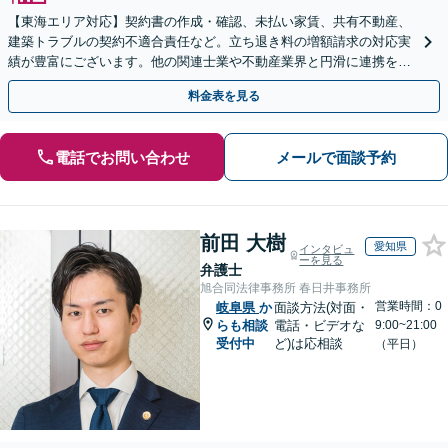
【東海エリア対応】契約書の作成・確認、未払い家賃、共有不動産、
建築トラブルの契約不適合責任など。立ち退き料の増額請求の対応実
績が豊富にございます。他の関連士業や不動産業界と円滑に連携を行
い、正確に手続きを進めてまいります。【初回面談無料】
料金表を見る
電話でお問い合わせ
メールで面談予約
前田 大樹
愛知県
インタビュ
ーを見る
弁護士
旭合同法律事務所 春日井事務所
営業時間：0
岐阜県
か
面談方法(対面・
らも相談
電話・ビデオな
9:00~21:00
受付中
ど)は応相談
（平日）