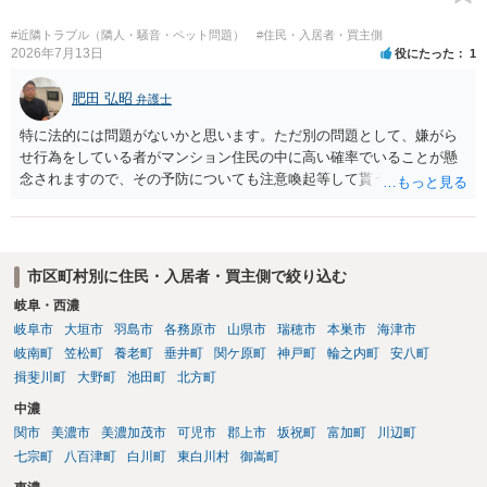
の交渉の中で、一定の金銭をもらえれば退去には応じる旨交渉をして
みるのはいかがでしょうか。 過去に賃借人の許可なく無断で賃貸人が
#近隣トラブル（隣人・騒音・ペット問題）
#住民・入居者・買主側
入室する行為自体は不法行為となり、また刑事的にも住居侵入罪が成
2026年7月13日
役にたった
1
立する可能性がありますので、これを理由に一定の金銭賠償を求める
のも一つでしょう。
肥田 弘昭
弁護士
特に法的には問題がないかと思います。ただ別の問題として、嫌がら
せ行為をしている者がマンション住民の中に高い確率でいることが懸
念されますので、その予防についても注意喚起等して貰うと良いかと
思います。ご参考にしてください。
市区町村別に住民・入居者・買主側で絞り込む
岐阜・西濃
岐阜市
大垣市
羽島市
各務原市
山県市
瑞穂市
本巣市
海津市
岐南町
笠松町
養老町
垂井町
関ケ原町
神戸町
輪之内町
安八町
揖斐川町
大野町
池田町
北方町
中濃
関市
美濃市
美濃加茂市
可児市
郡上市
坂祝町
富加町
川辺町
七宗町
八百津町
白川町
東白川村
御嵩町