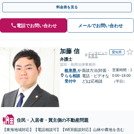
するトラブル全般の解決に豊富な経験あり。
料金表を見る
電話でお問い合わせ
メールでお問い合わせ
加藤 信
愛知県
インタビュー
を見る
弁護士
冨田・島岡法律事務所
営業時間：1
岐阜県
か
面談方法(対面・
らも相談
電話・ビデオな
0:00~18:00
受付中
ど)は応相談
（平日）
住民・入居者・買主側の不動産問題
【東海地域対応】【電話相談可】【WEB面談対応】山林や農地を含む