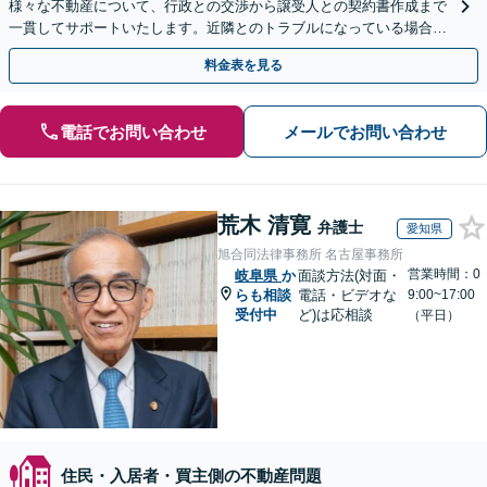
様々な不動産について、行政との交渉から譲受人との契約書作成まで
一貫してサポートいたします。近隣とのトラブルになっている場合
や、解決が難航している案件でも、ぜひご相談ください。
料金表を見る
電話でお問い合わせ
メールでお問い合わせ
荒木 清寛
弁護士
愛知県
旭合同法律事務所 名古屋事務所
営業時間：0
岐阜県
か
面談方法(対面・
らも相談
電話・ビデオな
9:00~17:00
受付中
ど)は応相談
（平日）
住民・入居者・買主側の不動産問題