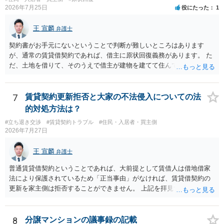
得るかどうかも含めて検討ポイントになりますので、署名押印前に内
2026年7月25日
役にたった
1
容を十分に確認し、不明点は弁護士に相談することをおすすめしま
す。
王 宣麟
弁護士
契約書がお手元にないということで判断が難しいところはあります
が、通常の賃貸借契約であれば、借主に原状回復義務があります。 た
だ、土地を借りて、そのうえで借主が建物を建てて住んでいたケース
とは異なり、地付き一戸建て住宅（貸主所有）自体を賃借していたの
であれば、建物を収去して土地を明渡す義務は原則生じないはずで
す。 その後、建物を平屋に立て替えた場合であっても、貸主の承諾を
7
賃貸契約更新拒否と大家の不法侵入についての法
得ているのであれば、単純に費用を捻出した側に平屋の所有権が帰属
的対処方法は？
する、という話になるわけでもないように思います。 そのため、現
#立ち退き交渉
#賃貸契約トラブル
#住民・入居者・買主側
状、解体費用を負担することが明確な案件ではないため、まずは相手
2026年7月27日
に請求の根拠（なぜ当方が平屋の解体費用を負担しなければならない
のか）を確認されてみてはいかがでしょうか。
王 宣麟
弁護士
普通賃貸借契約ということであれば、大前提として賃借人は借地借家
法により保護されているため「正当事由」がなければ、賃貸借契約の
更新を家主側は拒否することができません。 上記を拝見する限り、通
常どおり賃料を支払い続けている状況であれば、単に「部屋の内部を
定期確認させてもらないこと」が直ちに正当事由に当たるとは思えま
せんので、更新拒絶を拒否される方向性でよろしいかと存じます。 そ
8
分譲マンションの議事録の記載