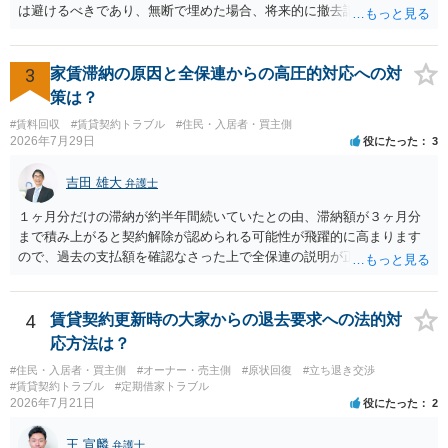
は避けるべきであり、無断で埋めた場合、将来的に撤去請求や退去時
の損害賠償（原状回復費用）を求められるリスクがあります。 法律
上、自分のペットの遺骨を埋める行為自体は墓地埋葬法違反や不法投
棄には該当しないため、犯罪になるわけではありません。しかし、建
3
家賃滞納の原因と全保連からの高圧的対応への対
物の所有者は質問者様であっても、土地の所有権はあくまで地主にあ
策は？
ります。そのため、地主に無断でお骨を埋める行為は、他人の所有権
#賃料回収
#賃貸契約トラブル
#住民・入居者・買主側
を侵害する行為や、借地人としての善管注意義務違反とみなされる可
2026年7月29日
役にたった
3
能性が高いのが私見です。 どうしてもお近くで供養されたい場合は、
事前に地主へ相談して許可を得るか、土地に直接埋めずに大きめの鉢
吉田 雄大
弁護士
植え等で供養する「プランター葬」や、ペット霊園等への納骨を検討
されるのが確実かと思います。
１ヶ月分だけの滞納が約半年間続いていたとの由、滞納額が３ヶ月分
まで積み上がると契約解除が認められる可能性が飛躍的に高まります
ので、過去の支払額を確認なさった上で全保連の説明が正しければ、
全部又は一部を支払うのが最善の方法です。 約半年間も放置されてい
た理由は気になるところですが、中身のある返答は期待できないと思
います。
4
賃貸契約更新時の大家からの退去要求への法的対
応方法は？
#住民・入居者・買主側
#オーナー・売主側
#原状回復
#立ち退き交渉
#賃貸契約トラブル
#定期借家トラブル
2026年7月21日
役にたった
2
王 宣麟
弁護士