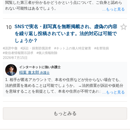
閲覧した第三者が分かるかどうかという点について、ご自身と認めら
婦関係は良好なのか、あなたが夫へ嘘をついたのか等）がよくわから
れない可能性はあるでしょう。
ないところがあり、実際にどのような対応がベターなのかを正確に検
討するためには、公開の相談ではなく、詳しい事実関係を整理した上
で弁護士へ直接相談するべきでしょう。
10
SNSで実名・顔写真を無断掲載され、虚偽の内容
を繰り返し投稿されています。法的対応は可能で
しょうか？
#誹謗中傷
#訴訟・損害賠償請求
#ネット上の個人特定被害
#名誉毀損
#発信者情報開示請求
#個人情報削除
2026年7月15日
インターネットに強い弁護士
稲葉 進太郎
弁護士
1. 相手が匿名アカウントで、本名や住所などが分からない場合でも、
法的措置を進めることは可能でしょうか。 →法的措置が訴訟や仮処分
を意味することを前提として、本名や住所が不明であれば実現が難し
いでしょう。 2. 発信者情報開示請求などを行う場合、おおよその費用
や期間はどのくらいを想定すればよいでしょうか。 →数十万円・数ヶ
月が目安でしょう。 3. 投稿が削除されても、スクリーンショットやU
もっとみる
RLなどの証拠があれば対応は可能でしょうか。 →対応可能である場合
があるでしょう。 4. このようなケースでは、まず弁護士へ相談するの
がよいのか、それとも警察への相談を優先した方がよいのでしょう