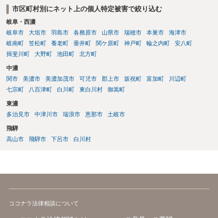
か。 →相談者様におかれて詐欺など一切していないのであれば、弁護
市区町村別にネット上の個人特定被害で絞り込む
士と警察両方でしょう。 5. 相手が特定できた場合、名誉毀損や侮辱
岐阜・西濃
罪、損害賠償請求などの対象になる可能性はありますか。 →あるでし
ょう。 6. 相談する場合、持参した方がよい資料（スクリーンショッ
岐阜市
大垣市
羽島市
各務原市
山県市
瑞穂市
本巣市
海津市
ト、URL、Metaとのやり取り、警察への相談記録など）があれば教え
岐南町
笠松町
養老町
垂井町
関ケ原町
神戸町
輪之内町
安八町
てください。 →弁護士にご相談になる際は、まず、弁護士に電話でご
揖斐川町
大野町
池田町
北方町
相談になり、その弁護士から、必要な資料を教えてもらうのが良いで
中濃
しょう。
関市
美濃市
美濃加茂市
可児市
郡上市
坂祝町
富加町
川辺町
七宗町
八百津町
白川町
東白川村
御嵩町
東濃
多治見市
中津川市
瑞浪市
恵那市
土岐市
飛騨
高山市
飛騨市
下呂市
白川村
ココナラ法律相談について