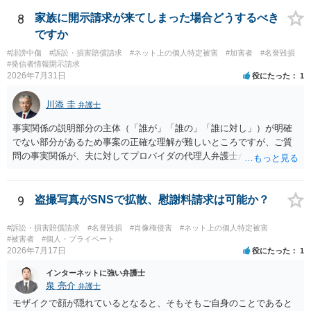
いでしょう。７月中にアカウントが削除されている場合、今から進め
ても失敗する可能性が高いように思われます。 相手を特定できた場
8
家族に開示請求が来てしまった場合どうするべき
合、相手に全ての弁護士費用を負担させることは可能でしょうか？ →
ですか
訴訟外の交渉で相手方が認めれば負担させることができるでしょう。
#誹謗中傷
#訴訟・損害賠償請求
#ネット上の個人特定被害
#加害者
#名誉毀損
訴訟で判決となった場合は、実際の弁護士費用が認められる場合と認
#発信者情報開示請求
められない場合があり何ともいえないところでしょう。
2026年7月31日
役にたった
1
川添 圭
弁護士
事実関係の説明部分の主体（「誰が」「誰の」「誰に対し」）が明確
でない部分があるため事案の正確な理解が難しいところですが、ご質
問の事実関係が、夫に対してプロバイダの代理人弁護士から発信者情
報開示請求の意見照会が届いたということであれば、いずれは発信者
情報として夫の氏名と住所が開示され、開示請求者（の代理人弁護
士）が、夫に対して内容証明郵便を送ったり訴訟の提起がなされたり
9
盗撮写真がSNSで拡散、慰謝料請求は可能か？
する可能性があるように思われます。この場合は、開示請求者（とあ
る女性？）の代理人弁護士へ、実は投稿者があなたであるという内容
#訴訟・損害賠償請求
#名誉毀損
#肖像権侵害
#ネット上の個人特定被害
とともに、あなたから連絡することもあり得ます。 夫がクレーム電話
#被害者
#個人・プライベート
2026年7月17日
役にたった
1
を入れた「相手方の法律事務所」というのがプロバイダの代理人の事
務所であるのか、それとも開示請求者の代理人の事務所なのかが不明
インターネットに強い弁護士
ですが、もし前者であれば、書類の再送要請にはあまり意味はなく、
泉 亮介
弁護士
一方、後者であるなら、夫を被告として提訴に至る可能性も考える必
モザイクで顔が隠れているとなると、そもそもご自身のことであると
要が出てきます。 あなたと夫との夫婦関係の状況（別居中なのか、夫