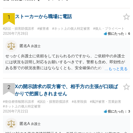
1
ストーカーから職場に電話
#訴訟・損害賠償請求
#被害者
#ネット上の個人特定被害
#個人・プライベート
2026年7月28日
役にたった
6
匿名A
弁護士
せっかく弁護士に依頼をしておられるのですから、ご依頼中の弁護士
には状況を説明し対応をお願いするべきです。警察も含め、即効性が
ある形での状況改善にはならなくとも、安全確保のためできることは
ある筈です。
2
Xの開示請求の双方審で、相手方の主張が口頭ば
かりで把握しきれません
#発信者情報開示請求
#訴訟・損害賠償請求
#名誉毀損
#風評被害・営業妨害
#ネット上の個人特定被害
2026年7月22日
役にたった
3
匿名A
弁護士