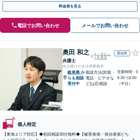
【WEB面談OK&解決実績豊富】【千葉中央駅4分】
料金表を見る
電話でお問い合わせ
メールでお問い合わせ
奥田 和之
愛知県
インタビュ
ーを見る
弁護士
名古屋けやき法律事務所
営業時間：0
岐阜県
か
面談方法(対面・
らも相談
電話・ビデオな
9:30~18:00
受付中
ど)は応相談
（平日）
個人特定
【東海エリア対応】◆初回相談30分無料◆【被害者側・発信者側どち