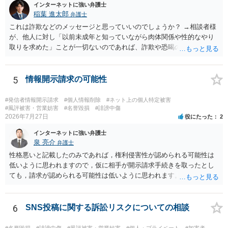
インターネットに強い弁護士
稲葉 進太郎
弁護士
これは詐欺などのメッセージと思っていいのでしょうか？ →相談者様
が、他人に対し「以前未成年と知っていながら肉体関係や性的なやり
取りを求めた」ことが一切ないのであれば、詐欺や恐喝の可能性が高
いでしょう。
5
情報開示請求の可能性
#発信者情報開示請求
#個人情報削除
#ネット上の個人特定被害
#風評被害・営業妨害
#名誉毀損
#誹謗中傷
2026年7月27日
役にたった
2
インターネットに強い弁護士
泉 亮介
弁護士
性格悪いと記載したのみであれば，権利侵害性が認められる可能性は
低いように思われますので，仮に相手が開示請求手続きを取ったとし
ても，請求が認められる可能性は低いように思われます。
6
SNS投稿に関する訴訟リスクについての相談