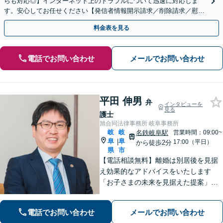
らも対応◎】インターネット上のトラブルについて迅速に対応しま
す。安心してお任せください【発信者情報開示請求／削除請求／慰謝
料請求／意見照会への対応】
料金表を見る
電話でお問い合わせ
メールでお問い合わせ
平田 伸男
弁
インタビューを
見る
護士
旭合同法律事務所 岐阜事務所
岐
岐
名鉄岐阜駅
営業時間：09:00~
阜
阜
|
17:00（平日）
から徒歩2分
県
市
【電話相談無料】離婚は別居後を見据
え効果的なアドバイスをいたします
「お子さまの未来を見据えた提案」遺
産分割協議・調停は、ぜひ私にご相談
ください【岐阜駅3分】他業種との連携
電話でお問い合わせ
メールでお問い合わせ
で不動産トラブルを回避【休日・夜間