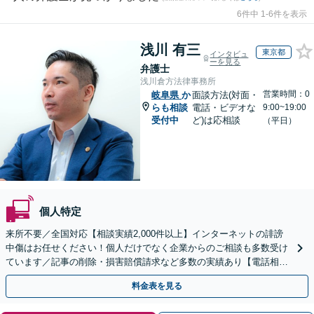
6件中 1-6件を表示
浅川 有三
東京都
インタビュ
ーを見る
弁護士
浅川倉方法律事務所
営業時間：0
岐阜県
か
面談方法(対面・
らも相談
電話・ビデオな
9:00~19:00
受付中
ど)は応相談
（平日）
個人特定
来所不要／全国対応【相談実績2,000件以上】インターネットの誹謗
中傷はお任せください！個人だけでなく企業からのご相談も多数受け
ています／記事の削除・損害賠償請求など多数の実績あり【電話相談
可】【初回相談無料】【夜間休日面談可】
料金表を見る