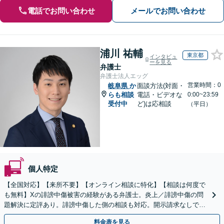
電話でお問い合わせ
メールでお問い合わせ
浦川 祐輔
東京都
インタビュ
ーを見る
弁護士
弁護士法人エッグ
営業時間：0
岐阜県
か
面談方法(対面・
らも相談
電話・ビデオな
0:00~23:59
受付中
ど)は応相談
（平日）
個人特定
【全国対応】【来所不要】【オンライン相談に特化】【相談は何度で
も無料】Xの誹謗中傷被害の経験がある弁護士。炎上／誹謗中傷の問
題解決に定評あり。誹謗中傷した側の相談も対応。開示請求なしで本
人の特定ができる場合もあり。
料金表を見る