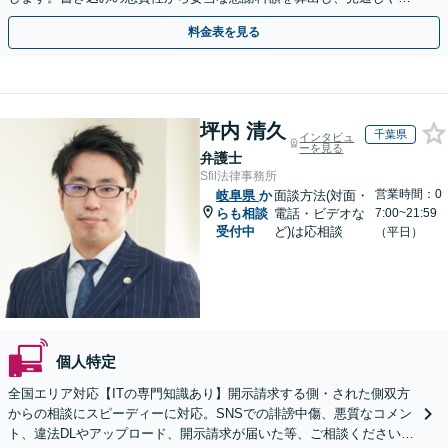
用面のリスクも包み隠さずお伝えしサポートします。
料金表を見る
坪内 清久
千葉県
インタビュ
ーを見る
弁護士
Sfil法律事務所
営業時間：0
岐阜県
か
面談方法(対面・
らも相談
電話・ビデオな
7:00~21:59
受付中
ど)は応相談
（平日）
個人特定
全国エリア対応【ITの専門知識あり】開示請求する側・された側双方
からの相談にスピーディーに対応。SNSでの誹謗中傷、悪質なコメン
ト、違法DLやアップロード、開示請求が届いた等、ご相談ください