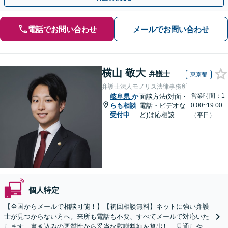
電話でお問い合わせ
メールでお問い合わせ
横山 敬大
弁護士
東京都
弁護士法人モノリス法律事務所
営業時間：1
岐阜県
か
面談方法(対面・
らも相談
電話・ビデオな
0:00~19:00
受付中
ど)は応相談
（平日）
個人特定
【全国からメールで相談可能！】【初回相談無料】ネットに強い弁護
士が見つからない方へ。来所も電話も不要、すべてメールで対応いた
します。書き込みの悪質性から妥当な慰謝料額を算出し、見通しや費