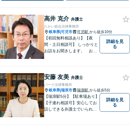
面談可】【ビデオ面談あり】
高井 克介
弁護士
たかい総合法律事務所
岐阜県
可児市
可児駅
から徒歩10分
|
【初回無料相談あり】【夜
詳細を見
間・土日相談可】 しっかりと
る
お話をお聞きします。 お気
軽にお立ち寄り下さい。
安藤 友美
弁護士
パーク法律事務所
岐阜県
瑞浪市
瑞浪駅
から徒歩5分
|
【瑞浪駅5分】【駐車場あり】
詳細を見
【子連れ相談可】安心してお
る
話しできる弁護士でいられる
ように、依頼者の方のお話を
しっかり伺い分かりやすく親
身にサポートさせていただき