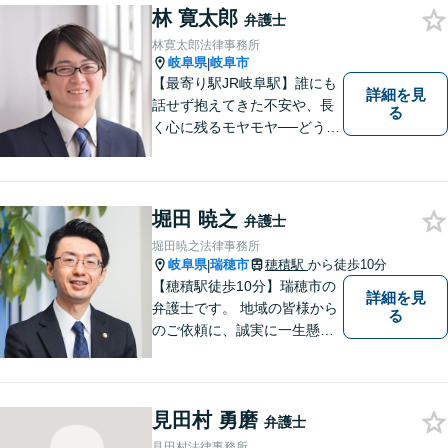
林 寛太郎
ます。より良い解決ができる
弁護士
ようサポートしたいと考えて
林寛太郎法律事務所
おります。
岐阜県
岐阜市
|
【最寄り駅JR岐阜駅】誰にも
詳細を見
話せず抱えてきた不安や、長
る
く心に残るモヤモヤ──どうぞ
安心してお聞かせください。
あなたの想いに丁寧に寄り添
いながら、これからの一歩を
一緒に見つけていきます。
堀田 暁之
弁護士
【丁寧なヒアリング】【地域
堀田暁之法律事務所
密着型の法律事務所】
岐阜県
瑞穂市
穂積駅
から徒歩10分
|
【穂積駅徒歩10分】瑞穂市の
詳細を見
弁護士です。 地域の皆様から
る
のご依頼に、誠実に一生懸命
に取り組みます。2015年の弁
護士登録以来、刑事事件や交
通事故・慰謝料・借金問題を
見田村 勇磨
はじめとする民事事件に対応
弁護士
してきました。お気軽にお電
見田村法律事務所