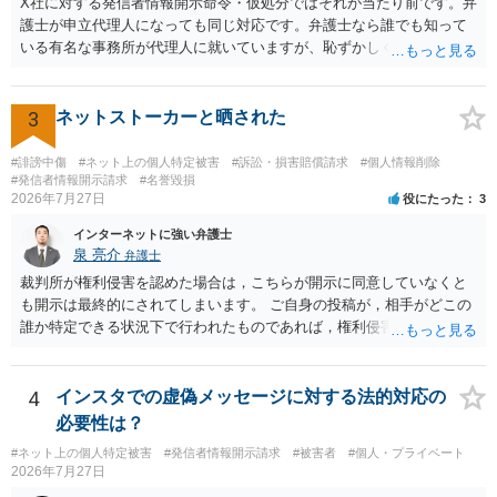
X社に対する発信者情報開示命令・仮処分ではそれが当たり前です。弁
護士が申立代理人になっても同じ対応です。弁護士なら誰でも知って
いる有名な事務所が代理人に就いていますが、恥ずかしくないのだろ
うかと思います。
3
ネットストーカーと晒された
#誹謗中傷
#ネット上の個人特定被害
#訴訟・損害賠償請求
#個人情報削除
#発信者情報開示請求
#名誉毀損
2026年7月27日
役にたった
3
インターネットに強い弁護士
泉 亮介
弁護士
裁判所が権利侵害を認めた場合は，こちらが開示に同意していなくと
も開示は最終的にされてしまいます。 ご自身の投稿が，相手がどこの
誰か特定できる状況下で行われたものであれば，権利侵害性が認めら
れる可能性はあるかと思われます。 もっとも，相手方の晒し行為につ
いても，アカウントを特定したうえで，ネットストーカーとして晒し
たのであれば，かかる行為に権利侵害性が認められる可能性はあるで
4
インスタでの虚偽メッセージに対する法的対応の
しょう。
必要性は？
#ネット上の個人特定被害
#発信者情報開示請求
#被害者
#個人・プライベート
2026年7月27日