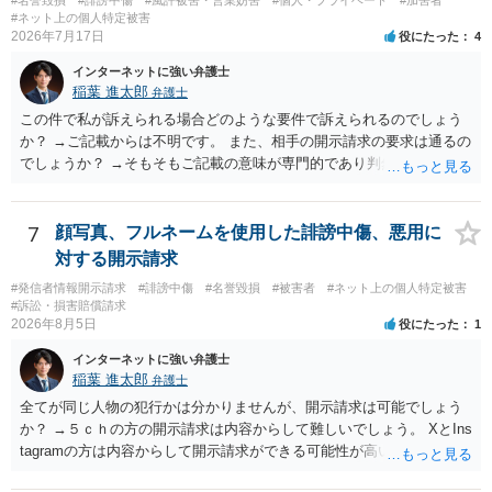
#名誉毀損
#誹謗中傷
#風評被害・営業妨害
#個人・プライベート
#加害者
#ネット上の個人特定被害
2026年7月17日
役にたった
4
インターネットに強い弁護士
稲葉 進太郎
弁護士
この件で私が訴えられる場合どのような要件で訴えられるのでしょう
か？ →ご記載からは不明です。 また、相手の開示請求の要求は通るの
でしょうか？ →そもそもご記載の意味が専門的であり判然としないも
のと存じます。直接弁護士に、そのゲームの内容をご説明になりなが
らご相談になることをお勧めいたします。
7
顔写真、フルネームを使用した誹謗中傷、悪用に
対する開示請求
#発信者情報開示請求
#誹謗中傷
#名誉毀損
#被害者
#ネット上の個人特定被害
#訴訟・損害賠償請求
2026年8月5日
役にたった
1
インターネットに強い弁護士
稲葉 進太郎
弁護士
全てが同じ人物の犯行かは分かりませんが、開示請求は可能でしょう
か？ →５ｃｈの方の開示請求は内容からして難しいでしょう。 XとIns
tagramの方は内容からして開示請求ができる可能性が高いでしょう。
ただ、アカウントが削除されていると開示請求は失敗する可能性が高