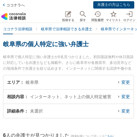
弁護士の方はこちら
ココナラへ
投稿する
探す
閲覧履歴
マイリスト
ログイン
ココナラ法律相談
岐阜県で法律相談できる弁護士
岐阜県でインターネ
岐阜県の個人特定に強い弁護士
岐阜県で個人特定に強い弁護士が6名見つかりました。初回面談無料や休日面談
に対応している弁護士なども掲載中。さらに岐阜市や各務原市、多治見市など
の地域条件で弁護士を絞り込めます。インターネットに関係する誹謗中傷や名
誉毀損、個人特定等の細かな分野での絞り込み検索もでき便利です。特に旭合
同法律事務所 岐阜事務所の平田 伸男弁護士やたかい総合法律事務所の高井 克
エリア
岐阜県
変更
介弁護士、パーク法律事務所の安藤 友美弁護士のプロフィール情報や弁護士費
用、強みなどが注目されています。『岐阜県で土日や夜間に発生した個人特定
相談内容
インターネット、ネット上の個人特定被害
変更
のトラブルを今すぐに弁護士に相談したい』『個人特定のトラブル解決の実績
豊富な近くの弁護士を検索したい』『初回相談無料で個人特定を法律相談でき
る岐阜県内の弁護士に相談予約したい』などでお困りの相談者さんにおすすめ
詳細条件
未選択
変更
です。
6
人の弁護士が見つかりました
(検索結果について詳しくは
こちら
)