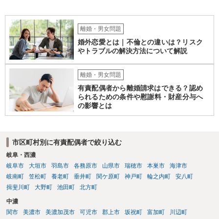
離婚・男女問題
婚外恋愛とは｜不倫との違いは？リスク
やトラブルの解決方法について解説
離婚・男女問題
有責配偶者から離婚請求はできる？認め
られるための条件や慰謝料・財産分与へ
の影響とは
市区町村別に有責配偶者で絞り込む
岐阜・西濃
岐阜市
大垣市
羽島市
各務原市
山県市
瑞穂市
本巣市
海津市
岐南町
笠松町
養老町
垂井町
関ケ原町
神戸町
輪之内町
安八町
揖斐川町
大野町
池田町
北方町
中濃
関市
美濃市
美濃加茂市
可児市
郡上市
坂祝町
富加町
川辺町