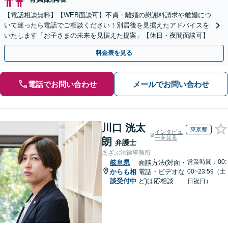
【電話相談無料】【WEB面談可】不貞・離婚の慰謝料請求や離婚につ
いて迷ったら電話でご相談ください！別居後を見据えたアドバイスを
いたします「お子さまの未来を見据えた提案」【休日・夜間面談可】
料金表を見る
電話でお問い合わせ
メールでお問い合わせ
川口 洸太
東京都
インタビュ
ーを見る
朗
弁護士
あざぶ法律事務所
営業時間：00:
岐阜県
面談方法(対面・
からも相
電話・ビデオな
00~23:59（土
談受付中
ど)は応相談
日祝日）