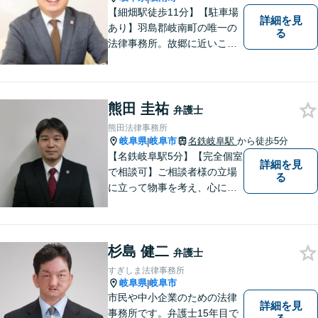
【細畑駅徒歩11分】【駐車場
詳細を見
あり】羽島郡岐南町の唯一の
る
法律事務所。故郷に近いこの
町で、お困りの方の未来を明
るいものにすべく、誠心誠意
弁護をいたします。依頼者と
弁護士という垣根を超えて、
熊田 圭祐
弁護士
良きパートナーとして貢献し
熊田法律事務所
ます。【会社勤務経験あり】
岐阜県
岐阜市
名鉄岐阜駅
から徒歩5分
|
【名鉄岐阜駅5分】【完全個室
詳細を見
で相談可】ご相談者様の立場
る
に立って物事を考え、心に寄
り添って解決に導くことを大
切にしています。法律問題は
お早めの相談が納得のいく解
杉島 健二
決への第一歩です。小さな問
弁護士
題から大きな問題まで、お気
すぎしま法律事務所
軽にご相談ください。
岐阜県
岐阜市
|
市民や中小企業のための法律
詳細を見
事務所です。弁護士15年目で