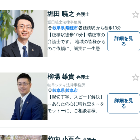
う分かりやすく丁寧に説明す
堀田 暁之
ることを心がけています。
弁護士
堀田暁之法律事務所
岐阜県
瑞穂市
穂積駅
から徒歩10分
|
【穂積駅徒歩10分】瑞穂市の
詳細を見
弁護士です。 地域の皆様から
る
のご依頼に、誠実に一生懸命
に取り組みます。2015年の弁
護士登録以来、刑事事件や交
通事故・慰謝料・借金問題を
柳場 雄貴
はじめとする民事事件に対応
弁護士
してきました。お気軽にお電
岐阜シティ法律事務所
話ください【駐車場完備】
岐阜県
岐阜市
|
【親切丁寧、スピード解決】
詳細を見
～あなたの心に晴れ空を～を
る
モットーに、ご相談者様、依
頼者様の良きリーガルパート
ナーになれるよう責任を持っ
てサポートさせて頂きます。
お気軽にご相談下さい。
竹内 小百合