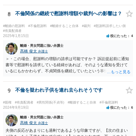
8
不倫関係の継続で慰謝料増額や裁判への影響は？
#離婚の慰謝料
#不倫慰謝料
#離婚すること自体
#裁判
#慰謝料請求したい側
#有責配偶者
2025年1月15日
役にたった
4
離婚・男女問題に強い弁護士
髙橋 俊太
弁護士
＞・この場合、慰謝料の増額の請求は可能ですか？ 訴訟提起前に通知
書等で慰謝料を請求している経緯があれば、そのような通知を受けて
いるにもかかわらず、不貞関係を継続していたという事情は悪質性を
基礎付けるものであり、増額事由になり得ます。そのような判断をし
ている裁判例もありますので、担当弁護士に確認してみるとよいでし
ょう。 ＞・この事実が何か今回の裁判に影響することはあるのでしょ
9
不倫を疑われ子供を連れ去られそうです
うか？ 提訴時に請求している慰謝料額がいくらであるかにもよります
が、不貞が継続している事実自体は、上記のとおり増額事由になり得
#親権
#有責配偶者
#異性関係(不貞等)
#離婚すること自体
#不倫慰謝料
るので、請求を拡張するか、現状の請求額が認容されやすいように今
2024年9月19日
役にたった
6
後の攻防で主張立証していくことになるでしょう。方針について、担
離婚・男女問題に強い弁護士
当弁護士とよく相談してみるとよいと思います。
髙橋 俊太
弁護士
夫側の反応があまりにも過剰であるような印象ですが、【次の住まい