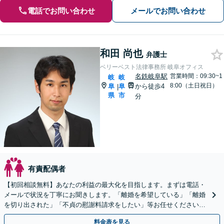
電話でお問い合わせ
メールでお問い合わせ
和田 尚也
弁護士
ベリーベスト法律事務所 岐阜オフィス
名鉄岐阜駅
営業時間：09:30~1
岐
岐
8:00（土日祝日）
阜
阜
から徒歩4
|
県
市
分
有責配偶者
【初回相談無料】あなたの利益の最大化を目指します。まずは電話・
メールで状況を丁寧にお聞きします。「離婚を希望している」「離婚
を切り出された」「不貞の慰謝料請求をしたい」等お任せください。
【リーズナブルな料金設定】
料金表を見る