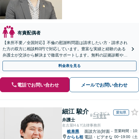
有責配偶者
【来所不要／全国対応】不倫の慰謝料問題は請求したい方・請求され
た方の双方に相談料0円で対応しています。豊富な実績と経験のある
弁護士が交渉から解決まで徹底サポートします。無料の証拠診断や着
手金の返還保証もありますので安心してご相談ください。
料金表を見る
電話でお問い合わせ
メールでお問い合わせ
細江 駿介
愛知県
インタビュ
ーを見る
弁護士
名古屋H＆Y法律事務所
営業時間：10:
岐阜県
面談方法(対面・
からも相
電話・ビデオな
00~19:00（土