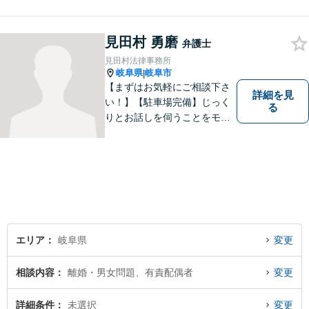
トラブル・相続といった個人
のお悩みから、企業のお悩み
見田村 勇磨
まで。相談料は、平日営業時
弁護士
間内は60分11,000円。じっく
見田村法律事務所
り話をうかがいます。
岐阜県
岐阜市
|
【まずはお気軽にご相談下さ
詳細を見
い！】【駐車場完備】じっく
る
りとお話しを伺うことをモッ
トーにしております。
エリア
岐阜県
変更
相談内容
離婚・男女問題、有責配偶者
変更
詳細条件
未選択
変更