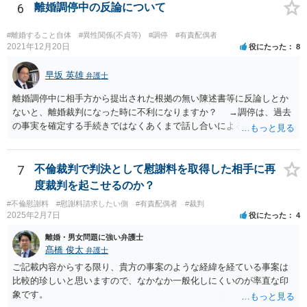
を勧めます。
6
離婚調停中の反論について
#離婚すること自体
#異性関係(不貞等)
#調停
#有責配偶者
2021年12月20日
役にたった
8
早坂 英雄
弁護士
離婚調停中に相手方から提出された根拠の無い陳述書等に反論しとか
ないと、離婚裁判になった時に不利になりますか？ →調停は、過去
の事実を確定する手続きではなくあくまで話し合いによる合意を目指
す手続きですので、反論の陳述書を出すことが必須というわけではあ
りません（口頭での説明でも十分だと思います）。但し、調停委員が
反論の陳述書を提出するように求めているときは別です。 また、反
7
不倫裁判で判決として慰謝料を取得した相手に再
論しないからと言って直ちに離婚訴訟で不利になることはないと思い
度裁判を起こせるのか？
ます（離婚訴訟では反論が必要になってくると思いますが、調停段階
#不倫慰謝料
#慰謝料請求したい側
#有責配偶者
#裁判
からこちらの言い分や手の内を知らせることに余り意味はないように
2025年2月7日
役にたった
4
思います。）。
離婚・男女問題に強い弁護士
髙橋 俊太
弁護士
ご記載内容からする限り、貴方の事案のような経緯を経ている事案は
比較的珍しいと思いますので、なかなか一般化しにくいのが率直な印
象です。