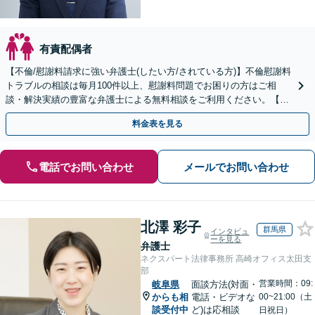
有責配偶者
【不倫/慰謝料請求に強い弁護士(したい方/されている方)】不倫慰謝料
トラブルの相談は毎月100件以上、慰謝料問題でお困りの方はご相
談・解決実績の豊富な弁護士による無料相談をご利用ください。【不
倫相談は初回0円】【全国対応】
料金表を見る
電話でお問い合わせ
メールでお問い合わせ
北澤 彩子
群馬県
インタビュ
ーを見る
弁護士
ネクスパート法律事務所 高崎オフィス太田支
部
営業時間：09:
岐阜県
面談方法(対面・
からも相
電話・ビデオな
00~21:00（土
談受付中
ど)は応相談
日祝日）