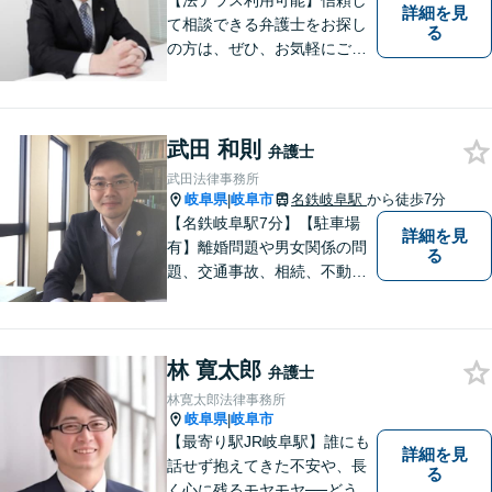
【法テラス利用可能】信頼し
詳細を見
て相談できる弁護士をお探し
る
の方は、ぜひ、お気軽にご連
絡ください。
武田 和則
弁護士
武田法律事務所
岐阜県
岐阜市
名鉄岐阜駅
から徒歩7分
|
【名鉄岐阜駅7分】【駐車場
詳細を見
有】離婚問題や男女関係の問
る
題、交通事故、相続、不動
産、中小企業法務など幅広い
ご相談に対応しています。事
件に対してはまじめに、依頼
林 寛太郎
者に対しては誠実に接するこ
弁護士
とを常に心掛けています。ど
林寛太郎法律事務所
うぞお気軽にお問合せくださ
岐阜県
岐阜市
|
い。
【最寄り駅JR岐阜駅】誰にも
詳細を見
話せず抱えてきた不安や、長
る
く心に残るモヤモヤ──どうぞ