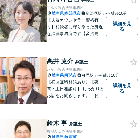
弁護士
白ゆり総合法律事務所
岐阜県
多治見市
多治見駅
から徒歩10分
|
【夫婦カウンセラー資格有
詳細を見
り】相談者に寄り添った身近
る
な法律事務所です【多治見駅
北口より徒歩11分】専用駐車
場も完備。多治見市・土岐
市・瑞浪市・恵那市・中津川
高井 克介
市など東濃地方を中心エリア
弁護士
として活動している法律事務
たかい総合法律事務所
所です。
岐阜県
可児市
可児駅
から徒歩10分
|
【初回無料相談あり】【夜
詳細を見
間・土日相談可】 しっかりと
る
お話をお聞きします。 お気
軽にお立ち寄り下さい。
鈴木 亨
弁護士
岐阜みなみ法律事務所
岐阜県
岐南町
|