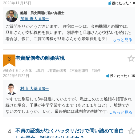
2023年11月15日
役にたった
8
離婚・男女問題に強い弁護士
加藤 善大
弁護士
ご質問ありがとうございます。 住宅ローンは、金融機関との間では、
旦那さんが支払義務を負います。 別居中も旦那さんが支払いを続けた
場合は、仮に、ご質問者様が旦那さんから婚姻費用を支払ってもらう
場合の本来の婚姻費用から、 旦那さんが支払っている住宅ローンの一
部の額を引いた額が婚姻費用として支払われることになることが多い
です。 また、離婚をする際の財産分与において考慮されることもあり
3
有責配偶者の離婚実現
ます。 他方、旦那さんが住宅ローンを支払わなくなってしまう場合が
あります。 その場合に、ご質問者様が、その後もご自宅に住み続けた
#離婚すること自体
#裁判
#有責配偶者
#不倫慰謝料
#調停
い場合は、実質的にご質問者様が住宅ローンをお支払になる必要が出
2022年6月22日
役にたった
15
てくる可能性があります。 もし支払わない場合は、抵当権の実行とし
て、強制的にご自宅が売却されてしまう可能性があるからです。 可能
村山 大基
弁護士
であれば、婚姻費用の額、親権を取得するために現時点でしておくべ
＞すでに別居して3年経過していますが、私はこのまま離婚を拒否され
きこと等も含め、お近くの弁護士に直接相談して、アドバイス等を求
続けた場合、子供が中学卒業するまで（あと１１年ほど）、離婚でき
めることをお勧めします。
ないのでしょうか。 いえ、最終的には裁判官の判断ですが、現時点で
すでに同居期間の３倍以上別居していますし、 中学卒業するまで絶対
に離婚できない、ということもないと思います。 すでに依頼されてい
るということですし、例えば離婚後の養育費額について譲歩するなど
4
不貞の証拠がなくハッタリだけで問い詰めて自白
離婚の条件含めて、考えておられる通り打診してみると良いと思いま