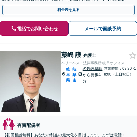
対応】【子連れ相談可】【夜間相談可（要相談）】
料金表を見る
電話でお問い合わせ
メールで面談予約
藤嶋 護
弁護士
ベリーベスト法律事務所 岐阜オフィス
名鉄岐阜駅
営業時間：09:30~1
岐
岐
8:00（土日祝日）
阜
阜
から徒歩4
|
県
市
分
有責配偶者
【初回相談無料】あなたの利益の最大化を目指します。まずは電話・