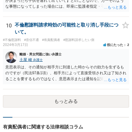
が決まったら子供を連れて出ていく】とのことなので、万一そのよう
な事態になってしまった場合には、即座に監護者指定・子の引渡しの
手続をとる必要がありますので、事前に心構えはしておいた方がよい
でしょう。 親権者や監護者の指定が争いになる場合、現在の実務では
「主たる監護者が父母いずれか」という基準で判断されます。具体的
10
不倫慰謝料請求時効の可能性と取り消し手段につ
には、子が生まれてから現在に至るまで、産休・育休取得の有無、子
いて。
の衣食住の世話、子の傷病時の看病等、保育園や習い事への対応など
#不倫慰謝料
#音信不通
#有責配偶者
#慰謝料請求したい側
に関する具体的（中心的）監護実績をもとにして、他方配偶者と比較
2024年3月17日
役にたった
2
して、自分が主として子を監護してきた者であるかどうかが重要にな
ります。【子供の監護は平日休日含めて8割私です。】ということでは
離婚・男女問題に強い弁護士
あるのですが、上記のとおり、様々な具体的な事情を踏まえて検討す
土屋 峻
弁護士
る必要があるので、最寄りの弁護士などに個別に相談することをお勧
意思表示は、その通知が相手方に到達した時からその効力を生ずるも
めいたします。
のですが（民法97条1項）、相手方によって直接受領され又は了知され
ることを要するものではなく、意思表示または通知を記載した書面
が、相手方のいわゆる支配圏内に置かれることをもって足りると考え
られます（最判昭和43年12月17日）。したがって、相手方の支配圏内
に入っていれば（郵便受けに投函するなど。実際には配達証明などを
もっとみる
つけたほうがよいでしょう。）、時効の完成猶予の効果を享受できる
と考えます。 その結果、催告の時効完成猶予期間の6か月の間に訴訟
提起をすることで請求が可能となります。
有責配偶者に関連する法律相談コラム