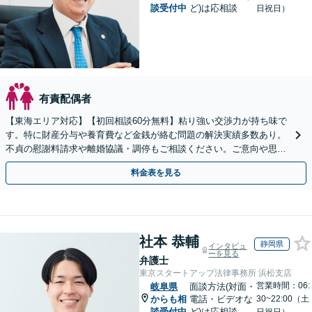
談受付中
ど)は応相談
日祝日）
有責配偶者
【東海エリア対応】【初回相談60分無料】粘り強い交渉力が持ち味で
す。特に財産分与や養育費など金銭が絡む問題の解決実績多数あり。
不貞の慰謝料請求や離婚協議・調停もご相談ください。ご意向や思い
に寄り添いながら最善の解決を目指します／土日祝相談可
料金表を見る
社本 恭輔
静岡県
インタビュ
ーを見る
弁護士
東京スタートアップ法律事務所 浜松支店
営業時間：06:
岐阜県
面談方法(対面・
からも相
電話・ビデオな
30~22:00（土
談受付中
ど)は応相談