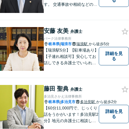
る
す。 交通事故や相続などの相
談料は、初回無料です。 交通
事故などの民事事件や、相続
などの家事事件を解決してき
ました。特に交通事故では多
安藤 友美
弁護士
くの後遺障害事故や死亡事故
パーク法律事務所
を解決してきました。
岐阜県
瑞浪市
瑞浪駅
から徒歩5分
|
【瑞浪駅5分】【駐車場あり】
詳細を見
【子連れ相談可】安心してお
る
話しできる弁護士でいられる
ように、依頼者の方のお話を
しっかり伺い分かりやすく親
身にサポートさせていただき
藤田 聖典
ます。より良い解決ができる
弁護士
ようサポートしたいと考えて
多治見さかえ法律事務所
おります。
岐阜県
多治見市
多治見駅
から徒歩2分
|
【60分11,000円で、じっくり
詳細を見
話をうかがいます！多治見駅2
る
分】地元の弁護士に相談した
い方、離婚・男女問題・交際