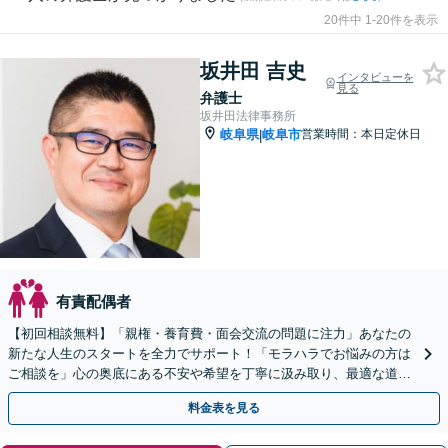
20件中 1-20件を表示
坂井田 吉史
インタビューを
見る
弁護士
坂井田法律事務所
岐阜県
岐阜市
営業時間：本日定休日
|
有責配偶者
【初回相談無料】「親権・養育費・面会交流の問題に注力」あなたの
新たな人生のスタートを全力でサポート！「モラハラでお悩みの方は
ご相談を」心の奥底にある不安や希望を丁寧に汲み取り、最適な道筋
を一緒に見出します【WEB面談対応】【出張相談可】
料金表を見る