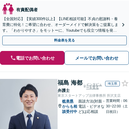
有責配偶者
【全国対応】【実績300件以上】【LINE相談可能】不貞の慰謝料・養
育費に特化！ご希望に合わせ、オーダーメイドで解決策をご提案しま
す。「わかりやすさ」をモットーに、Youtubeでも役立つ情報を発信
中【初回相談無料】【土日対応可】
料金表を見る
電話でお問い合わせ
メールでお問い合わせ
福島 海都
埼玉県
インタビュ
ーを見る
弁護士
東京スタートアップ法律事務所 所沢支店
営業時間：06:
岐阜県
面談方法(対面・
からも相
電話・ビデオな
30~22:00（土
談受付中
ど)は応相談
日祝日）