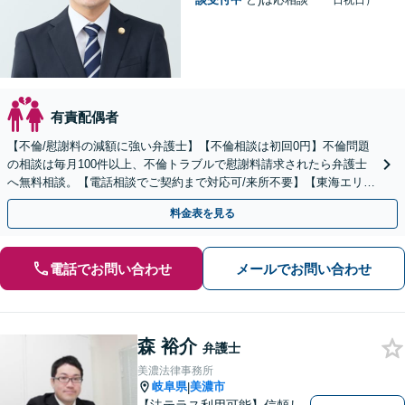
日祝日）
有責配偶者
【不倫/慰謝料の減額に強い弁護士】【不倫相談は初回0円】不倫問題
の相談は毎月100件以上、不倫トラブルで慰謝料請求されたら弁護士
へ無料相談。【電話相談でご契約まで対応可/来所不要】【東海エリア
全域対応】
料金表を見る
電話でお問い合わせ
メールでお問い合わせ
森 裕介
弁護士
美濃法律事務所
岐阜県
美濃市
|