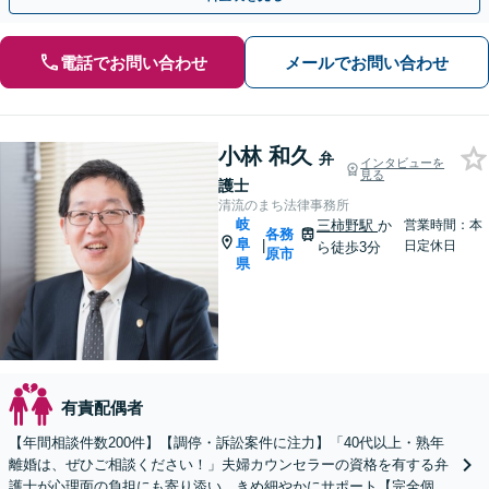
電話でお問い合わせ
メールでお問い合わせ
小林 和久
弁
インタビューを
見る
護士
清流のまち法律事務所
岐
三柿野駅
か
営業時間：本
各務
阜
|
日定休日
ら徒歩3分
原市
県
有責配偶者
【年間相談件数200件】【調停・訴訟案件に注力】「40代以上・熟年
離婚は、ぜひご相談ください！」夫婦カウンセラーの資格を有する弁
護士が心理面の負担にも寄り添い、きめ細やかにサポート【完全個室