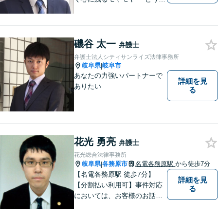
安心してお聞かせください。
あなたの想いに丁寧に寄り添
いながら、これからの一歩を
一緒に見つけていきます。
磯谷 太一
弁護士
【丁寧なヒアリング】【地域
弁護士法人シティサンライズ法律事務所
密着型の法律事務所】
岐阜県
岐阜市
|
あなたの力強いパートナーで
詳細を見
ありたい
る
花光 勇亮
弁護士
花光総合法律事務所
岐阜県
各務原市
名電各務原駅
から徒歩7分
|
【名電各務原駅 徒歩7分】
詳細を見
【分割払い利用可】事件対応
る
においては、お客様のお話を
丁寧に聞くこと・お客様が疑
問を抱えたままにならないよ