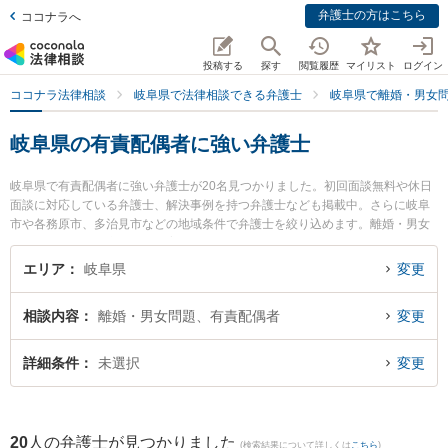
弁護士の方はこちら
ココナラへ
投稿する
探す
閲覧履歴
マイリスト
ログイン
ココナラ法律相談
岐阜県で法律相談できる弁護士
岐阜県で離婚・男女
岐阜県の有責配偶者に強い弁護士
岐阜県で有責配偶者に強い弁護士が20名見つかりました。初回面談無料や休日
面談に対応している弁護士、解決事例を持つ弁護士なども掲載中。さらに岐阜
市や各務原市、多治見市などの地域条件で弁護士を絞り込めます。離婚・男女
問題に関係する財産分与や養育費、親権等の細かな分野での絞り込み検索もで
き便利です。特に坂井田法律事務所の坂井田 吉史弁護士やベリーベスト法律事
エリア
岐阜県
変更
務所 岐阜オフィスの和田 尚也弁護士、清流のまち法律事務所の小林 和久弁護
士のプロフィール情報や弁護士費用、強みなどが注目されています。『岐阜県
相談内容
離婚・男女問題、有責配偶者
変更
で土日や夜間に発生した有責配偶者のトラブルを今すぐに弁護士に相談した
い』『有責配偶者のトラブル解決の実績豊富な近くの弁護士を検索したい』
『初回相談無料で有責配偶者を法律相談できる岐阜県内の弁護士に相談予約し
詳細条件
未選択
変更
たい』などでお困りの相談者さんにおすすめです。
20
人の弁護士が見つかりました
(検索結果について詳しくは
こちら
)