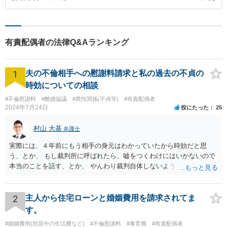
有責配偶者の法律Q&Aランキング
1
夫の不倫相手への慰謝料請求と私の過去の不貞の
時効についての相談
#不倫慰謝料
#離婚協議
#異性関係(不貞等)
#有責配偶者
2024年7月24日
役にたった
25
村山 大基
弁護士
実際には、４年前にもう相手の身元はわかっていたから時効だと思
う、とか、 もし裁判所に呼ばれたら、嘘をつくわけにはいかないので
本当のことを話す、とか、 やんわり裁判自体しないように説得するの
がいいと思います。
2
主人から住宅ローンと婚姻費用を請求されてま
す。
#婚姻費用(別居中の生活費など)
#不倫慰謝料
#養育費
#有責配偶者