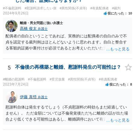
した場合、証拠になりますか？
す。 また、調停で第三者を介して再度協議してみる、ということも考
#不倫慰謝料
#慰謝料請求したい側
#異性関係(不貞等)
#有責配偶者
#裁判
えられます。
2024年9月26日
役にたった
10
離婚・男女問題に強い弁護士
髙橋 俊太
弁護士
配偶者の自白ということであれば、実務的には配偶者の自白のみで不
貞を認定する裁判例はほとんどないように思われます。自白と整合す
る客観的証拠や裏付けが必須であるとお考えいただいた方がよいでし
ょう。
5
不倫後の再構築と離婚、慰謝料発生の可能性は？
#離婚の慰謝料
#不倫慰謝料
#育児放棄
#異性関係(不貞等)
#有責配偶者
2023年7月24日
役にたった
8
伊藤 真悟
弁護士
慰謝料自体は発生するでしょう（不貞慰謝料の時効もまだ経過してい
ません）。 ただ金額については不倫発覚後ただちに離婚の話が出た場
合より低くできる可能性はあるし、離婚調停において有責配偶者の主
張がなされて場合に離婚原因は不倫ではなく、夫の育児拒否だという
主張は考えられます。 養育費なども含めて一度弁護士に相談すること