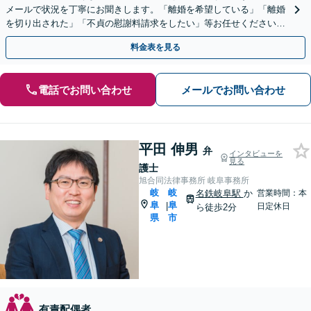
メールで状況を丁寧にお聞きします。「離婚を希望している」「離婚
を切り出された」「不貞の慰謝料請求をしたい」等お任せください。
【リーズナブルな料金設定】
料金表を見る
電話でお問い合わせ
メールでお問い合わせ
平田 伸男
弁
インタビューを
見る
護士
旭合同法律事務所 岐阜事務所
岐
岐
名鉄岐阜駅
か
営業時間：本
阜
阜
|
日定休日
ら徒歩2分
県
市
有責配偶者