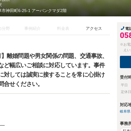
駅
阜市神田町6-25-1 アーバンクマダ2階
力分野
事例紹介
料金表
アクセス
電
05
※お電
えい
有】離婚問題や男女関係の問題、交通事故、
など幅広いご相談に対応しています。事件
に対しては誠実に接することを常に心掛け
受付
問合せください。
平日
定休
対応
岐阜県
事務
━
駐車