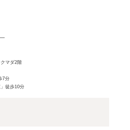
━
ンクマダ2階
歩7分
駅」徒歩10分