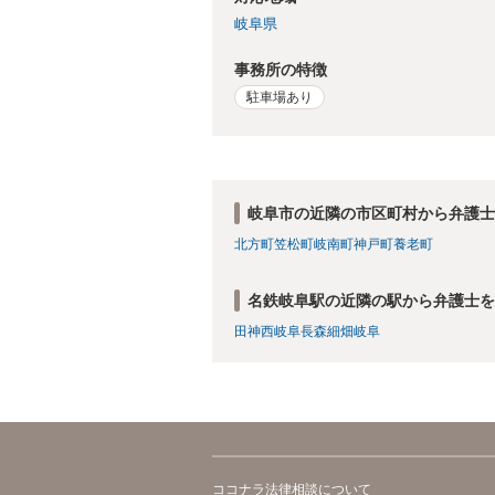
岐阜県
事務所の特徴
駐車場あり
岐阜市の近隣の市区町村から弁護士
北方町
笠松町
岐南町
神戸町
養老町
名鉄岐阜駅の近隣の駅から弁護士を
田神
西岐阜
長森
細畑
岐阜
ココナラ法律相談について