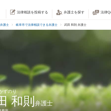
法律相談を投稿する
弁護士を探す
法律Q
弁護士
岐阜市で法律相談できる弁護士
武田 和則 弁護士
 かずのり
田 和則
弁護士
事務所