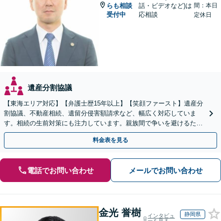
らも相談
話・ビデオなど)は
間：本日
受付中
応相談
定休日
遺産分割協議
【東海エリア対応】【弁護士歴15年以上】【笑顔ファースト】遺産分
割協議、不動産相続、遺留分侵害額請求など、幅広く対応していま
す。相続の生前対策にも注力しています。親族間で争いを避けるため
にも、お早めにご相談ください。【初回面談無料】
料金表を見る
電話でお問い合わせ
メールでお問い合わせ
金光 誉樹
静岡県
インタビュ