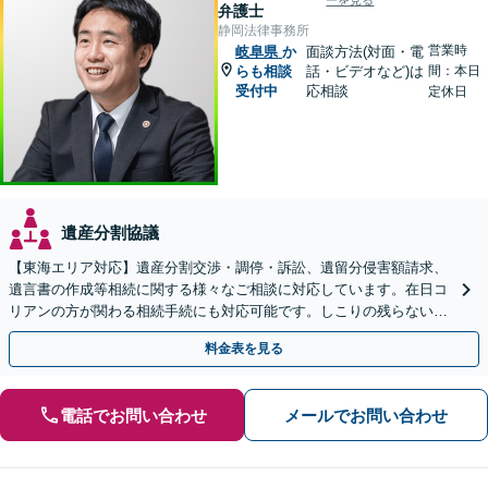
ーを見る
弁護士
静岡法律事務所
営業時
岐阜県
か
面談方法(対面・電
らも相談
話・ビデオなど)は
間：本日
受付中
応相談
定休日
遺産分割協議
【東海エリア対応】遺産分割交渉・調停・訴訟、遺留分侵害額請求、
遺言書の作成等相続に関する様々なご相談に対応しています。在日コ
リアンの方が関わる相続手続にも対応可能です。しこりの残らない解
決を特に意識しています。
料金表を見る
電話でお問い合わせ
メールでお問い合わせ