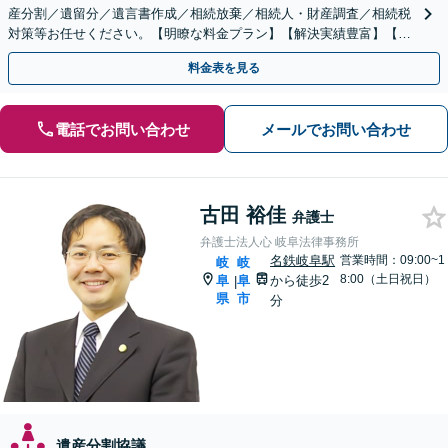
産分割／遺留分／遺言書作成／相続放棄／相続人・財産調査／相続税
対策等お任せください。【明瞭な料金プラン】【解決実績豊富】【電
話相談可】
料金表を見る
電話でお問い合わせ
メールでお問い合わせ
古田 裕佳
弁護士
弁護士法人心 岐阜法律事務所
名鉄岐阜駅
営業時間：09:00~1
岐
岐
8:00（土日祝日）
阜
阜
から徒歩2
|
県
市
分
遺産分割協議