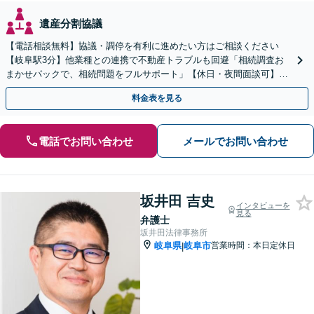
遺産分割協議
【電話相談無料】協議・調停を有利に進めたい方はご相談ください
【岐阜駅3分】他業種との連携で不動産トラブルも回避「相続調査お
まかせパックで、相続問題をフルサポート」【休日・夜間面談可】
【電話相談・ビデオ面談あり】【完全個室対応】
料金表を見る
電話でお問い合わせ
メールでお問い合わせ
坂井田 吉史
インタビューを
見る
弁護士
坂井田法律事務所
岐阜県
岐阜市
営業時間：本日定休日
|