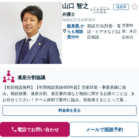
山口 智之
滋賀県
インタビュ
ーを見る
弁護士
湖都経営法律事務所
営業時
岐阜県
か
面談方法(対面・電
らも相談
話・ビデオなど)は
間：本日
受付中
応相談
定休日
遺産分割協議
【初回相談無料】【年間相談実績400件超】空家対策・事業承継に強
み。相続放棄、遺産分割、遺言書作成など相続に関するお困りごとは
お任せください！チーム体制で案件に臨み、依頼者さまにとって最善
の解決を目指します【堅田駅4分】【無料駐車場あり】
料金表を見る
電話でお問い合わせ
メールで面談予約