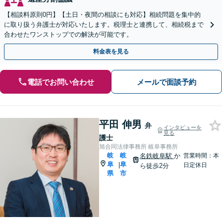
【相談料原則0円】【土日・夜間の相談にも対応】相続問題を集中的
に取り扱う弁護士が対応いたします。税理士と連携して、相続税まで
合わせたワンストップでの解決が可能です。
料金表を見る
電話でお問い合わせ
メールで面談予約
平田 伸男
弁
インタビューを
見る
護士
旭合同法律事務所 岐阜事務所
岐
岐
名鉄岐阜駅
か
営業時間：本
阜
阜
|
日定休日
ら徒歩2分
県
市