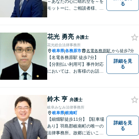
～あなたの心に晴れ空を～を
る
モットーに、ご相談者様、依
頼者様の良きリーガルパート
ナーになれるよう責任を持っ
てサポートさせて頂きます。
お気軽にご相談下さい。
花光 勇亮
弁護士
花光総合法律事務所
岐阜県
各務原市
名電各務原駅
から徒歩7分
|
【名電各務原駅 徒歩7分】
詳細を見
【分割払い利用可】事件対応
る
においては、お客様のお話を
丁寧に聞くこと・お客様が疑
問を抱えたままにならないよ
う分かりやすく丁寧に説明す
鈴木 亨
ることを心がけています。
弁護士
岐阜みなみ法律事務所
岐阜県
岐南町
|
【細畑駅徒歩11分】【駐車場
詳細を見
あり】羽島郡岐南町の唯一の
る
法律事務所。故郷に近いこの