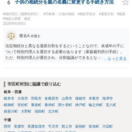
相続権がある可能性があります。
6
子供の相続分を親の名義に変更する手続き方法
#相続登記（義務化対応）
#不動産・土地の相続
#相続手続き
#遺産分割
#協議
#相続人調査・確定
2026年8月6日
匿名A
弁護士
法定相続分と異なる遺産分割をするということなので、未成年の子に
ついて特別代理人を選任する必要があります（家庭裁判所の手続）。
ただ、特別代理人が選任され、分割協議ができるとなったとしても、
不動産の名義の全部を自分にできるかどうかは別問題です。未成年者
の権利も守られなければならないからです。 相続財産全体で、未成年
者の権利が守られているかどうかを判断しなければなりません。 単
に、未成年者を今後養育するのは、自分だからという理由では、法定
市区町村別に協議で絞り込む
相続分以上に多くの遺産を取得することができるというわけではあり
岐阜・西濃
ません。
岐阜市
大垣市
羽島市
各務原市
山県市
瑞穂市
本巣市
海津市
岐南町
笠松町
養老町
垂井町
関ケ原町
神戸町
輪之内町
安八町
揖斐川町
大野町
池田町
北方町
中濃
関市
美濃市
美濃加茂市
可児市
郡上市
坂祝町
富加町
川辺町