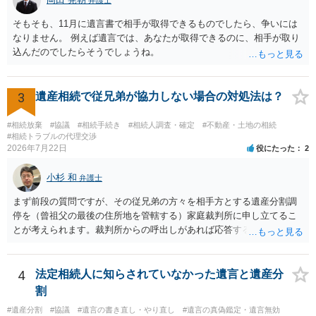
弁護士
そもそも、11月に遺言書で相手が取得できるものでしたら、争いには
なりません。 例えば遺言では、あなたが取得できるのに、相手が取り
込んだのでしたらそうでしょうね。
3
遺産相続で従兄弟が協力しない場合の対処法は？
#相続放棄
#協議
#相続手続き
#相続人調査・確定
#不動産・土地の相続
#相続トラブルの代理交渉
2026年7月22日
役にたった
2
小杉 和
弁護士
まず前段の質問ですが、その従兄弟の方々を相手方とする遺産分割調
停を（曾祖父の最後の住所地を管轄する）家庭裁判所に申し立てるこ
とが考えられます。裁判所からの呼出しがあれば応答する可能性がま
だあるのではないでしょうか。 後段の質問については、相続放棄は可
能と思われます。時間が思った以上にないので必要書類をてきぱきと
揃える必要があります。その点是非御注意ください。
4
法定相続人に知らされていなかった遺言と遺産分
割
#遺産分割
#協議
#遺言の書き直し・やり直し
#遺言の真偽鑑定・遺言無効