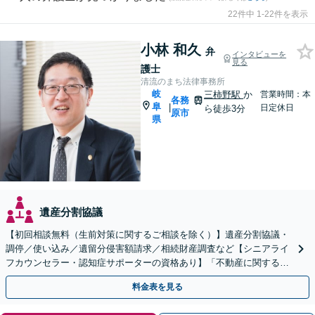
22件中 1-22件を表示
小林 和久
弁
インタビューを
見る
護士
清流のまち法律事務所
岐
三柿野駅
か
営業時間：本
各務
阜
|
日定休日
ら徒歩3分
原市
県
遺産分割協議
【初回相談無料（生前対策に関するご相談を除く）】遺産分割協議・
調停／使い込み／遺留分侵害額請求／相続財産調査など【シニアライ
フカウンセラー・認知症サポーターの資格あり】「不動産に関する相
続もお任せください」【当日・夜間相談可（要相談）】
料金表を見る