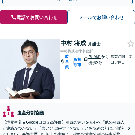
電話でお問い合わせ
メールでお問い合わせ
中村 将成
弁護士
中村将成法律事務所
岐
鵜沼駅
から
営業時間：本
各務
阜
|
日定休日
徒歩3分
原市
県
遺産分割協議
【地元密着★Google口コミ高評価】相続の迷いを安心へ「他の相続人
と連絡がつかない」「言い分に納得できない」とお悩みの方はご相談
ください。弁護士歴10年以上の実績で、複雑な遺産分割から事業承継