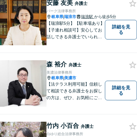
安藤 友美
弁護士
パーク法律事務所
岐阜県
瑞浪市
瑞浪駅
から徒歩5分
|
【瑞浪駅5分】【駐車場あり】
詳細を見
【子連れ相談可】安心してお
る
話しできる弁護士でいられる
ように、依頼者の方のお話を
しっかり伺い分かりやすく親
身にサポートさせていただき
森 裕介
ます。より良い解決ができる
弁護士
ようサポートしたいと考えて
美濃法律事務所
おります。
岐阜県
美濃市
|
【法テラス利用可能】信頼し
詳細を見
て相談できる弁護士をお探し
る
の方は、ぜひ、お気軽にご連
絡ください。
竹内 小百合
弁護士
白ゆり総合法律事務所