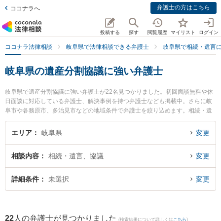
弁護士の方はこちら
ココナラへ
投稿する
探す
閲覧履歴
マイリスト
ログイン
ココナラ法律相談
岐阜県で法律相談できる弁護士
岐阜県で相続・遺言
岐阜県の遺産分割協議に強い弁護士
岐阜県で遺産分割協議に強い弁護士が22名見つかりました。初回面談無料や休
日面談に対応している弁護士、解決事例を持つ弁護士なども掲載中。さらに岐
阜市や各務原市、多治見市などの地域条件で弁護士を絞り込めます。相続・遺
言に関係する家族間の相続トラブルや認知症の相続、遺産分割等の細かな分野
での絞り込み検索もでき便利です。特に清流のまち法律事務所の小林 和久弁護
エリア
岐阜県
変更
士やベリーベスト法律事務所 岐阜オフィスの和田 尚也弁護士、中村将成法律事
務所の中村 将成弁護士のプロフィール情報や弁護士費用、強みなどが注目され
相談内容
相続・遺言、協議
変更
ています。『岐阜県で土日や夜間に発生した遺産分割協議のトラブルを今すぐ
に弁護士に相談したい』『遺産分割協議のトラブル解決の実績豊富な近くの弁
護士を検索したい』『初回相談無料で遺産分割協議を法律相談できる岐阜県内
詳細条件
未選択
変更
の弁護士に相談予約したい』などでお困りの相談者さんにおすすめです。
22
人の弁護士が見つかりました
(検索結果について詳しくは
こちら
)