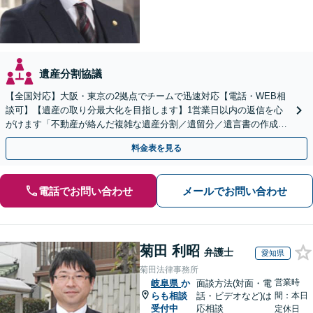
遺産分割協議
【全国対応】大阪・東京の2拠点でチームで迅速対応【電話・WEB相
談可】【遺産の取り分最大化を目指します】1営業日以内の返信を心
がけます「不動産が絡んだ複雑な遺産分割／遺留分／遺言書の作成・
執行／事業承継など、お任せください」【休日相談あり】
料金表を見る
電話でお問い合わせ
メールでお問い合わせ
菊田 利昭
弁護士
愛知県
菊田法律事務所
営業時
岐阜県
か
面談方法(対面・電
らも相談
話・ビデオなど)は
間：本日
受付中
応相談
定休日