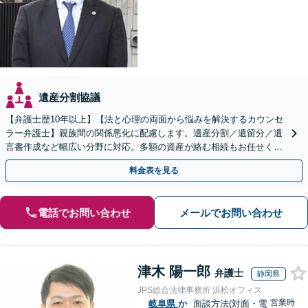
遺産分割協議
【弁護士歴10年以上】【法と心理の両面から悩みを解決するカウンセ
ラー弁護士】親族間の関係悪化に配慮します。遺産分割／遺留分／遺
言書作成など幅広い分野に対応。多額の資産が絡む相続もお任せくだ
さい。【夜間・休日の相談可能】【駐車場完備】
料金表を見る
電話でお問い合わせ
メールでお問い合わせ
津木 陽一郎
弁護士
静岡県
JPS総合法律事務所 浜松オフィス
営業時
岐阜県
か
面談方法(対面・電