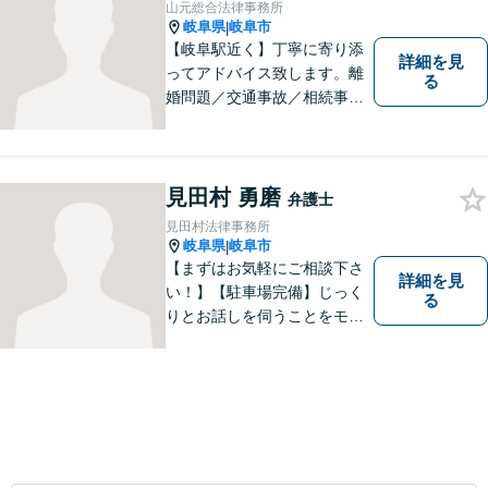
してきました。お気軽にお電
山元総合法律事務所
話ください【駐車場完備】
岐阜県
岐阜市
|
【岐阜駅近く】丁寧に寄り添
詳細を見
ってアドバイス致します。離
る
婚問題／交通事故／相続事件
／労働問題／借金問題など、
幅広く対応可能。【地域に根
ざした弁護士】難解な事件に
対応するため、必要な場合に
見田村 勇磨
弁護士
は他事務所の弁護士と連携し
見田村法律事務所
ます。ご相談下さい。
岐阜県
岐阜市
|
【まずはお気軽にご相談下さ
詳細を見
い！】【駐車場完備】じっく
る
りとお話しを伺うことをモッ
トーにしております。