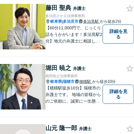
藤田 聖典
弁護士
多治見さかえ法律事務所
岐阜県
多治見市
多治見駅
から徒歩2分
|
【60分11,000円で、じっくり
詳細を見
話をうかがいます！多治見駅2
る
分】地元の弁護士に相談した
い方、離婚・男女問題・交際
トラブル・相続といった個人
のお悩みから、企業のお悩み
堀田 暁之
まで。相談料は、平日営業時
弁護士
間内は60分11,000円。じっく
堀田暁之法律事務所
り話をうかがいます。
岐阜県
瑞穂市
穂積駅
から徒歩10分
|
【穂積駅徒歩10分】瑞穂市の
詳細を見
弁護士です。 地域の皆様から
る
のご依頼に、誠実に一生懸命
に取り組みます。2015年の弁
護士登録以来、刑事事件や交
通事故・慰謝料・借金問題を
山元 隆一郎
はじめとする民事事件に対応
弁護士