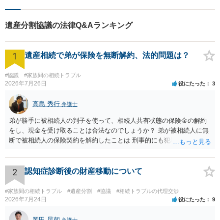
遺産分割協議の法律Q&Aランキング
1
遺産相続で弟が保険を無断解約、法的問題は？
#協議
#家族間の相続トラブル
2026年7月26日
役にたった
3
高島 秀行
弁護士
弟が勝手に被相続人の判子を使って、相続人共有状態の保険金の解約
をし、現金を受け取ることは合法なのでしょうか？ 弟が被相続人に無
断で被相続人の保険契約を解約したことは 刑事的にも犯罪となる可能
性があり、民事的には無効だと思います。 保険会社で解約の際に提出
された書類のコピーを取得して、弁護士に面談で詳しい事情を話して
相談 されたら良いと思います。
2
認知症診断後の財産移動について
#家族間の相続トラブル
#遺産分割
#協議
#相続トラブルの代理交渉
2026年7月24日
役にたった
9
岡田 晃朝