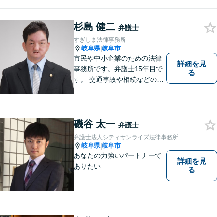
杉島 健二
弁護士
すぎしま法律事務所
岐阜県
岐阜市
|
市民や中小企業のための法律
詳細を見
事務所です。弁護士15年目で
る
す。 交通事故や相続などの相
談料は、初回無料です。 交通
事故などの民事事件や、相続
などの家事事件を解決してき
ました。特に交通事故では多
磯谷 太一
弁護士
くの後遺障害事故や死亡事故
弁護士法人シティサンライズ法律事務所
を解決してきました。
岐阜県
岐阜市
|
あなたの力強いパートナーで
詳細を見
ありたい
る