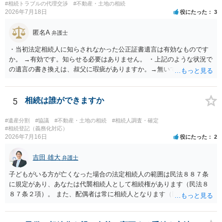
#相続トラブルの代理交渉
#不動産・土地の相続
2026年7月18日
役にたった
3
匿名A
弁護士
・当初法定相続人に知らされなかった公正証書遺言は有効なものです
か。 →有効です。知らせる必要はありません。 ・上記のような状況で
の遺言の書き換えは、叔父に瑕疵がありますか。→無いです。 ・分割
する場合の比率は、現状で、客観的に見てどの程度が妥当と考えられ
ますか。 →本人が自由に決められますので、どこが妥当とは言えない
です。客観的な基準もありません。 ・できれば穏やかに、分割を拒否
5
相続は誰ができますか
することはできますか。 →分割を拒否するということは、遺産はいら
ないということでしょうか。遺言で、受取を指定されててもいらない
#遺産分割
#協議
#不動産・土地の相続
#相続人調査・確定
と拒否することはできます。理由を説明する必要はありません。
#相続登記（義務化対応）
2026年7月16日
役にたった
2
吉田 雄大
弁護士
子どもがいる方が亡くなった場合の法定相続人の範囲は民法８８７条
に規定があり、あなたは代襲相続人として相続権があります（民法８
８７条２項）。 また、配偶者は常に相続人となります（民法８９０
条）。 「祖父の子供３人」の方の配偶者がご健在であれば、その方に
も相続権があります。つまり、孫５人に加えて「おじ又はおば」にも