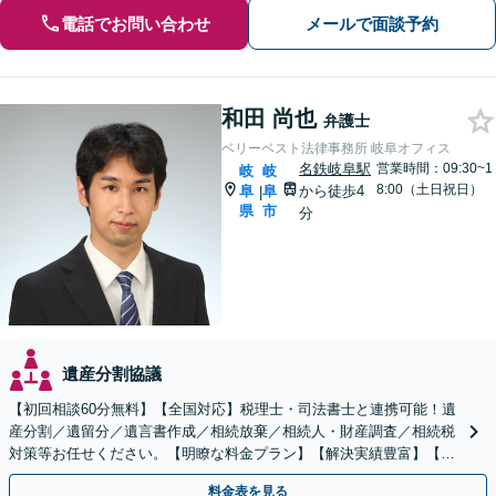
電話でお問い合わせ
メールで面談予約
和田 尚也
弁護士
ベリーベスト法律事務所 岐阜オフィス
名鉄岐阜駅
営業時間：09:30~1
岐
岐
8:00（土日祝日）
阜
阜
から徒歩4
|
県
市
分
遺産分割協議
【初回相談60分無料】【全国対応】税理士・司法書士と連携可能！遺
産分割／遺留分／遺言書作成／相続放棄／相続人・財産調査／相続税
対策等お任せください。【明瞭な料金プラン】【解決実績豊富】【電
話相談可】
料金表を見る