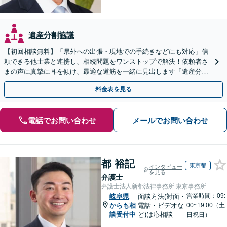
遺産分割協議
【初回相談無料】「県外への出張・現地での手続きなどにも対応」信
頼できる他士業と連携し、相続問題をワンストップで解決！依頼者さ
まの声に真摯に耳を傾け、最適な道筋を一緒に見出します「遺産分割
／寄与分／成年後見／遺留分／相続放棄／遺言書作成など」
料金表を見る
電話でお問い合わせ
メールでお問い合わせ
都 裕記
東京都
インタビュー
を見る
弁護士
弁護士法人新都法律事務所 東京事務所
営業時間：09:
岐阜県
面談方法(対面・
からも相
電話・ビデオな
00~19:00（土
談受付中
ど)は応相談
日祝日）