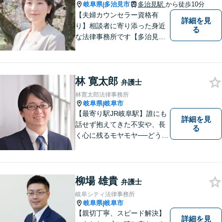
岐阜県
多治見市
多治見駅
から徒歩10分
|
【夫婦カウンセラー資格有
詳細を見
り】相談者に寄り添った身近
る
な法律事務所です【多治見駅
北口より徒歩11分】専用駐車
場も完備。多治見市・土岐
市・瑞浪市・恵那市・中津川
林 寛太郎
市など東濃地方を中心エリア
弁護士
として活動している法律事務
林寛太郎法律事務所
所です。
岐阜県
岐阜市
|
【最寄り駅JR岐阜駅】誰にも
詳細を見
話せず抱えてきた不安や、長
る
く心に残るモヤモヤ──どうぞ
安心してお聞かせください。
あなたの想いに丁寧に寄り添
いながら、これからの一歩を
一緒に見つけていきます。
柳場 雄貴
弁護士
【丁寧なヒアリング】【地域
岐阜シティ法律事務所
密着型の法律事務所】
岐阜県
岐阜市
|
【親切丁寧、スピード解決】
詳細を見