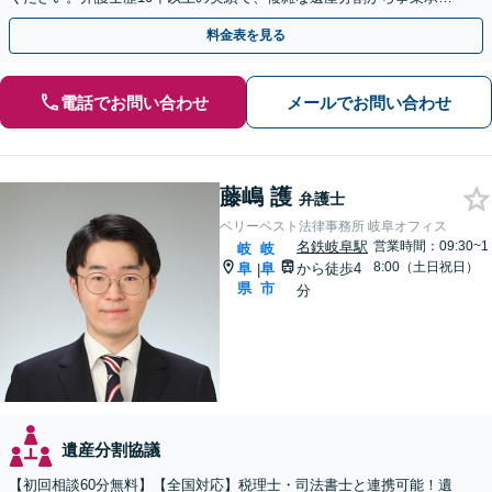
まで幅広く対応【休日・夜間相談可｜駐車場あり】
料金表を見る
電話でお問い合わせ
メールでお問い合わせ
藤嶋 護
弁護士
ベリーベスト法律事務所 岐阜オフィス
名鉄岐阜駅
営業時間：09:30~1
岐
岐
8:00（土日祝日）
阜
阜
から徒歩4
|
県
市
分
遺産分割協議
【初回相談60分無料】【全国対応】税理士・司法書士と連携可能！遺