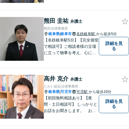
町で、お困りの方の未来を明
るいものにすべく、誠心誠意
弁護をいたします。依頼者と
弁護士という垣根を超えて、
熊田 圭祐
弁護士
良きパートナーとして貢献し
熊田法律事務所
ます。【会社勤務経験あり】
岐阜県
岐阜市
名鉄岐阜駅
から徒歩5分
|
【名鉄岐阜駅5分】【完全個室
詳細を見
で相談可】ご相談者様の立場
る
に立って物事を考え、心に寄
り添って解決に導くことを大
切にしています。法律問題は
お早めの相談が納得のいく解
高井 克介
決への第一歩です。小さな問
弁護士
題から大きな問題まで、お気
たかい総合法律事務所
軽にご相談ください。
岐阜県
可児市
可児駅
から徒歩10分
|
【初回無料相談あり】【夜
詳細を見
間・土日相談可】 しっかりと
る
お話をお聞きします。 お気
軽にお立ち寄り下さい。