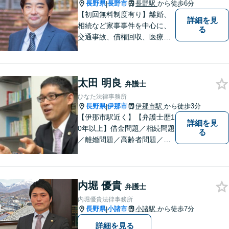
長野県
長野市
長野駅
から徒歩6分
|
【初回無料制度有り】離婚、
詳細を見
相続など家事事件を中心に、
る
交通事故、債権回収、医療過
誤、国際案件などを取り扱っ
ています。
太田 明良
弁護士
ひなた法律事務所
長野県
伊那市
伊那市駅
から徒歩3分
|
【伊那市駅近く】【弁護士歴1
詳細を見
0年以上】借金問題／相続問題
る
／離婚問題／高齢者問題／相
続問題／環境問題／企業法務
など、幅広い法律トラブルの
ご相談を承ります。【地域に
内堀 優貴
根ざした弁護士】もし何かお
弁護士
困りな事がございましたらお
内堀優貴法律事務所
気軽にご相談ください。
長野県
小諸市
小諸駅
から徒歩7分
|
詳細を見る