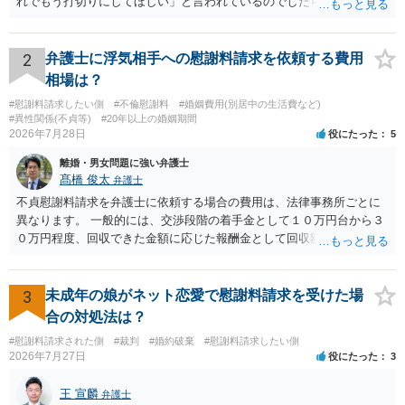
れでもう打切りにしてほしい」と言われているのでしたら、あまり結
論は変わらないかもしれないですね。 所轄の警察を飛び越えて、直接
検察庁に訴えるのもありかもしれないですが、実際に捜査をするの
は、結局所轄だと思われますので、やはり結論は変わらないかもしれ
2
弁護士に浮気相手への慰謝料請求を依頼する費用
ないです。 一度、最寄りの「刑事に強い」とうたっている弁護士に相
相場は？
談してみてはいかがでしょうか。 以上、ご参考まで。
#慰謝料請求したい側
#不倫慰謝料
#婚姻費用(別居中の生活費など)
#異性関係(不貞等)
#20年以上の婚姻期間
2026年7月28日
役にたった
5
離婚・男女問題に強い弁護士
髙橋 俊太
弁護士
不貞慰謝料請求を弁護士に依頼する場合の費用は、法律事務所ごとに
異なります。 一般的には、交渉段階の着手金として１０万円台から３
０万円程度、回収できた金額に応じた報酬金として回収額の１０％か
ら２０％程度が設定されていることがあります。訴訟に移行する場合
には、追加着手金や日当、実費が発生することもあります。 もっと
も、証拠が十分にあるか、相手方の住所・勤務先が分かるか、慰謝料
3
未成年の娘がネット恋愛で慰謝料請求を受けた場
額、離婚の有無、交渉で終わるか訴訟まで見込むかによって、費用は
合の対処法は？
変わり得ます。依頼前に、交渉だけの場合、訴訟になった場合、回収
#慰謝料請求された側
#裁判
#婚約破棄
#慰謝料請求したい側
できなかった場合の費用を確認しておくとよいでしょう。 弁護士選び
2026年7月27日
役にたった
3
では、不貞慰謝料案件の経験が相応にあるか、費用体系が明確か、見
通しを過度に楽観的に言い過ぎないか、質問に具体的に答えてくれる
王 宣麟
弁護士
か、連絡方法（メール、電話、弁護士直接か事務局員を介するかな