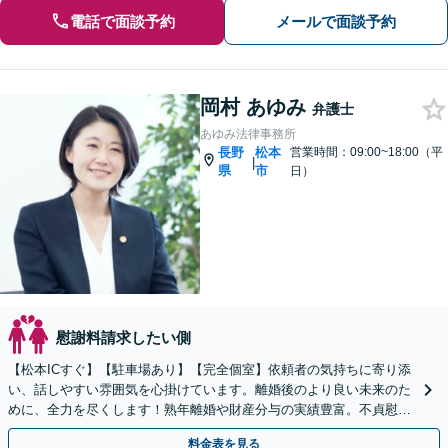
電話で面談予約
メールで面談予約
岡村 あゆみ
弁護士
あゆみ法律事務所
長野
松本
営業時間：09:00~18:00（平
|
県
市
日）
慰謝料請求したい側
【松本ICすぐ】【駐車場あり】【完全個室】依頼者の気持ちに寄り添
い、話しやすい雰囲気を心掛けています。離婚後のより良い未来のた
めに、全力を尽くします！熟年離婚や財産分与の実績豊富。不貞慰謝
料もお任せ下さい。
料金表を見る