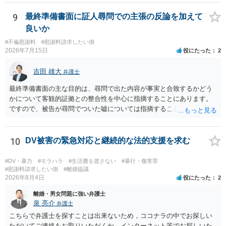
というだけですから。
9
最終準備書面に証人尋問での主張の反論を加えて
良いか
#不倫慰謝料
#慰謝料請求したい側
2026年7月15日
役にたった
2
吉田 雄大
弁護士
最終準備書面の主な目的は、尋問で出た内容が事実と合致するかどう
かについて客観的証拠との整合性を中心に指摘することにあります。
ですので、被告が尋問でついた嘘については指摘することが大切で
す。また、尋問でそれまで出てこなかった新しい話が出た場合でも、
事実でないとの指摘をすることも必要です。 これらの点について最終
準備書面で的確な指摘ができれば裁判所の理解も深まると思います
10
DV被害の緊急対応と継続的な法的支援を求む
が、和解のときに裁判所から開示された金額からさらに判決金額が増
えるかどうかは、裁判官の個性に依る点が大きいので、何ともいえま
#DV・暴力
#モラハラ
#生活費を渡さない
#暴行・傷害罪
せん。
#慰謝料請求したい側
#離婚協議
2026年8月4日
役にたった
2
離婚・男女問題に強い弁護士
泉 亮介
弁護士
こちらで弁護士を探すことは出来ないため，ココナラの中でお探しい
ただいてご連絡をお取りいただくか，インターネット等でお探しいた