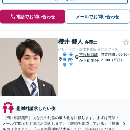
電話でお問い合わせ
メールでお問い合わせ
櫻井 郁人
弁護士
ベリーベスト法律事務所 長野オフィス
長
長
市役所前駅
営業時間：09:30~
野
野
|
21:00（平日）
から徒歩4分
県
市
慰謝料請求したい側
【初回相談無料】あなたの利益の最大化を目指します。まずは電話・
メールで状況を丁寧にお聞きします。「離婚を希望している」「離婚
を切り出された」「不貞の慰謝料請求をしたい」等お任せください。