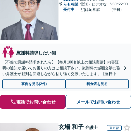
らも相談
電話・ビデオな
6:30~22:00
受付中
ど)は応相談
（平日）
慰謝料請求したい側
【不倫で慰謝料請求されたら】【毎月100名以上の相談実績】内容証
明の通知が届いてお困りの方はご相談下さい。慰謝料の減額交渉に強
い弁護士が裁判を回避しながら粘り強く交渉いたします。【当日中の
相談可(予約制)】【全国対応】
事例を見る(2件)
料金表を見る
電話でお問い合わせ
メールでお問い合わせ
玄場 和子
弁護士
東京都