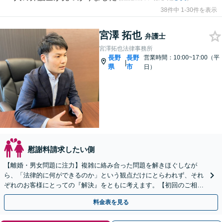
38件中 1-30件を表示
宮澤 拓也
弁護士
宮澤拓也法律事務所
長野
長野
営業時間：10:00~17:00（平
|
県
市
日）
慰謝料請求したい側
【離婚・男女問題に注力】複雑に絡み合った問題を解きほぐしなが
ら、「法律的に何ができるのか」という観点だけにとらわれず、それ
ぞれのお客様にとっての『解決』をともに考えます。【初回のご相談
30分無料】【オンライン相談可能】
料金表を見る