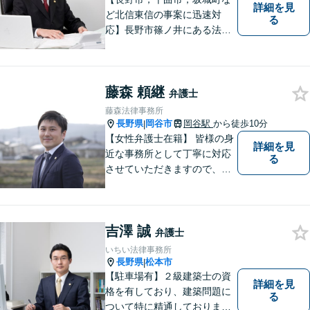
詳細を見
ど北信東信の事案に迅速対
る
応】長野市篠ノ井にある法律
事務所です。離婚・相続・土
地建物・債権回収・交通事
故・刑事事件などでお困りの
藤森 頼継
方は是非ご相談ください。迅
弁護士
速に対応いたします。
藤森法律事務所
長野県
岡谷市
岡谷駅
から徒歩10分
|
【女性弁護士在籍】 皆様の身
詳細を見
近な事務所として丁寧に対応
る
させていただきますので、お
気軽にお電話下さい。
吉澤 誠
弁護士
いちい法律事務所
長野県
松本市
|
【駐車場有】２級建築士の資
詳細を見
格を有しており、建築問題に
る
ついて特に精通しておりま