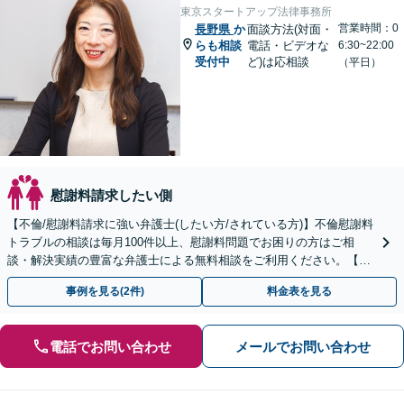
東京スタートアップ法律事務所
営業時間：0
長野県
か
面談方法(対面・
らも相談
電話・ビデオな
6:30~22:00
受付中
ど)は応相談
（平日）
慰謝料請求したい側
【不倫/慰謝料請求に強い弁護士(したい方/されている方)】不倫慰謝料
トラブルの相談は毎月100件以上、慰謝料問題でお困りの方はご相
談・解決実績の豊富な弁護士による無料相談をご利用ください。【初
回相談０円(電話)】【全国対応】
事例を見る(2件)
料金表を見る
電話でお問い合わせ
メールでお問い合わせ