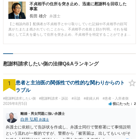
不貞相手の住所を突き止め、迅速に慰謝料を回収した
事案
長田 雄介
弁護士
【ご相談内容】配偶者が不貞相手とやり取りしていた記録や不貞相手の顔写
真がたまたま残されていたことから、不貞相手の名前と顔が判明。それを端
緒として工夫を凝らして住所を突き止め、不貞相手を特定することができま
した。 不貞相手に慰謝料請求をする内容証明郵便を発送し、リアクションが
あったことから迅速に示談書の作成と慰謝料の回収が実現しました。 なお、
配偶者は当初不貞行為を否定していました。その後不貞行為自体は認めるに
至りましたが、不貞期間は短いと争い方を変えてきました。しかし、不貞相
手と交わした示談書が決め手となり、配偶者との交渉においても有利になり
慰謝料請求したい側の法律Q&Aランキング
ました。
1
患者と主治医の関係性での性的な関わりからのト
ラブル
#慰謝料請求したい側
#慰謝料請求・訴訟
#示談
#産婦人科
#患者・入所者側
2026年8月5日
役にたった
2
離婚・男女問題に強い弁護士
白井 弘昭
弁護士
弁護士に依頼して告訴状を作成し、弁護士同行で警察署にて事情説明
という流れが一般的ですが、警察から「被害届は、出してもいいがそ