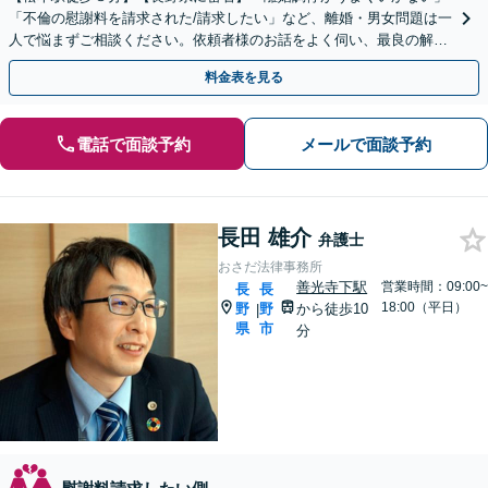
「不倫の慰謝料を請求された/請求したい」など、離婚・男女問題は一
人で悩まずご相談ください。依頼者様のお話をよく伺い、最良の解決
となるよう全力で取り組みます。
料金表を見る
電話で面談予約
メールで面談予約
長田 雄介
弁護士
おさだ法律事務所
善光寺下駅
営業時間：09:00~
長
長
18:00（平日）
野
野
から徒歩10
|
県
市
分