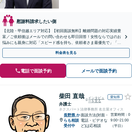
慰謝料請求したい側
【北陸・甲信越エリア対応】【初回面談無料】離婚問題の対応実績豊
富／ご依頼後はメールでの問い合わせも即日回答！女性ならではのお
悩みにも親身に対応「スピード感を持ち、依頼者さま最優先で」「事
務所内の他の弁護士と連携」
料金表を見る
電話で面談予約
メールで面談予約
柴田 直哉
愛知県
インタビュ
ーを見る
弁護士
ネクスパート法律事務所 名古屋オフィス
営業時間：0
長野県
か
面談方法(対面・
らも相談
電話・ビデオな
9:00~21:00
受付中
ど)は応相談
（平日）