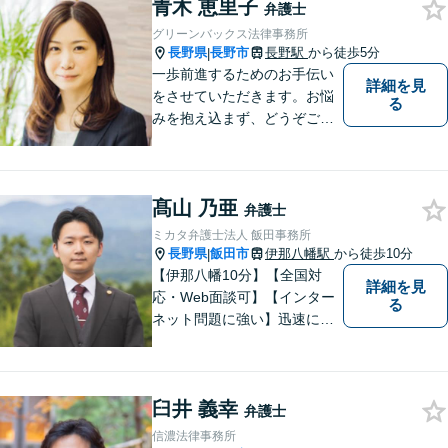
青木 恵里子
弁護士
グリーンバックス法律事務所
長野県
長野市
長野駅
から徒歩5分
|
一歩前進するためのお手伝い
詳細を見
をさせていただきます。お悩
る
みを抱え込まず、どうぞご相
談ください。
髙山 乃亜
弁護士
ミカタ弁護士法人 飯田事務所
長野県
飯田市
伊那八幡駅
から徒歩10分
|
【伊那八幡10分】【全国対
詳細を見
応・Web面談可】【インター
る
ネット問題に強い】迅速に対
応し、依頼者さまの平穏な生
活をいち早く取り戻すサポー
トをさせていただきます。ど
臼井 義幸
のようなことでも、お気軽に
弁護士
ご相談ください。
信濃法律事務所