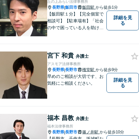
丘の上みらい法律事務所
はお気軽にご相談ください。
長野県
飯田市
飯田駅
から徒歩1分
|
【飯田駅１分】【完全個室で
詳細を見
相談可】【駐車場有】「社会
る
の中で困っている人を助けた
い」との思いから、弁護士に
なることを志しました。多く
の方から相談しやすい弁護士
宮下 和貴
であることを心がけ、誠実
弁護士
に、そして丁寧に対応してい
アスモア法律事務所
きます。
長野県
長野市
権堂駅
から徒歩9分
|
早めのご相談が大切です、お
詳細を見
気軽にご相談ください。
る
福本 昌教
弁護士
福本法律事務所
長野県
長野市
篠ノ井駅
から徒歩10分
|
【長野市，千曲市，坂城町な