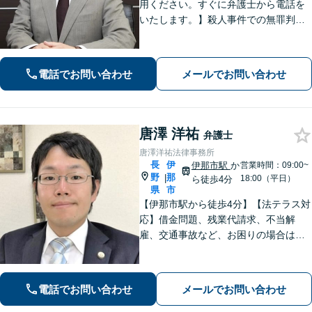
用ください。すぐに弁護士から電話を
いたします。】殺人事件での無罪判決
有り、法廷技術の研修多数参加、取調
べ拒否権を実現する会（ＲＡＩＳ）会
員、裁判員裁判対応可、夜間休日対応
電話でお問い合わせ
メールでお問い合わせ
可能、専用駐車場あり（無料）
唐澤 洋祐
弁護士
唐澤洋祐法律事務所
長
伊
伊那市駅
か
営業時間：09:00~
野
那
|
18:00（平日）
ら徒歩4分
県
市
【伊那市駅から徒歩4分】【法テラス対
応】借金問題、残業代請求、不当解
雇、交通事故など、お困りの場合はす
ぐにご相談ください。【個人・企業対
応可能】弁護士が代理人として交渉し
ます!【秘密厳守】【破産管財人】
電話でお問い合わせ
メールでお問い合わせ