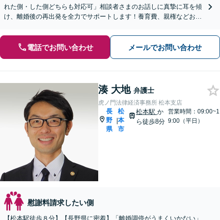
れた側・した側どちらも対応可」相談者さまのお話しに真摯に耳を傾
け、離婚後の再出発を全力でサポートします！養育費、親権などお子
さまの問題に注力【子連れ相談可】【休日・夜間相談可】
電話でお問い合わせ
メールでお問い合わせ
湊 大地
弁護士
虎ノ門法律経済事務所 松本支店
長
松
松本駅
か
営業時間：09:00~1
野
本
|
9:00（平日）
ら徒歩8分
県
市
慰謝料請求したい側
【松本駅徒歩８分】【長野県に密着】「離婚調停がうまくいかない」