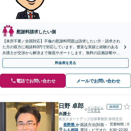
慰謝料請求したい側
【来所不要／全国対応】不倫の慰謝料問題は請求したい方・請求され
た方の双方に相談料0円で対応しています。豊富な実績と経験のある
弁護士が交渉から解決まで徹底サポートします。無料の証拠診断や着
手金の返還保証もありますので安心してご相談ください。
料金表を見る
電話でお問い合わせ
メールでお問い合わせ
日野 卓郎
静岡県
インタビュ
ーを見る
弁護士
東京スタートアップ法律事務所 静岡支店
営業時間：0
長野県
か
面談方法(対面・
らも相談
電話・ビデオな
6:30~22:00