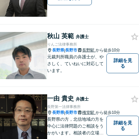
秋山 英範
弁護士
りんご法律事務所
長野県
長野市
長野駅
から徒歩10分
|
元裁判所職員の弁護士が、や
詳細を見
さしく、ていねいに対応して
る
います。
一由 貴史
弁護士
長野第一法律事務所
長野県
長野市
権堂駅
から徒歩10分
|
長野県の方，北信地域の方を
詳細を見
中心に法律問題のご相談をう
る
かがいます。相談者の立場を