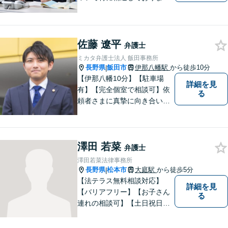
す。ご依頼者さまとの信頼関
係を大切にし、迅速・丁寧な
対応を心がけております。お
忙しい方もお気軽にご相談く
佐藤 遼平
弁護士
ださい。
ミカタ弁護士法人 飯田事務所
長野県
飯田市
伊那八幡駅
から徒歩10分
|
【伊那八幡10分】【駐車場
詳細を見
有】【完全個室で相談可】依
る
頼者さまに真摯に向き合い、
被害者の方のことも十分考慮
した上で事件を解決していき
ます。当事務所の対象エリア
澤田 若菜
は日本全国です。 遠方の方は
弁護士
Web面談や電話でのご連絡が
澤田若菜法律事務所
可能です。
長野県
松本市
大庭駅
から徒歩5分
|
【法テラス無料相談対応】
詳細を見
【バリアフリー】【お子さん
る
連れの相談可】【土日祝日応
相談】どなたにも相談しやす
い事務所です。