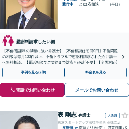
受付中
ど)は応相談
（平日）
慰謝料請求したい側
【不倫/慰謝料の減額に強い弁護士】【不倫相談は初回0円】不倫問題
の相談は毎月100件以上、不倫トラブルで慰謝料請求されたら弁護士
へ無料相談。【電話相談でご契約まで対応可/来所不要】【全国対応】
事例を見る(2件)
料金表を見る
電話でお問い合わせ
メールでお問い合わせ
表 剛志
弁護士
大阪府
東京スタートアップ法律事務所 高槻支店
営業時間：0
長野県
か
面談方法(対面・