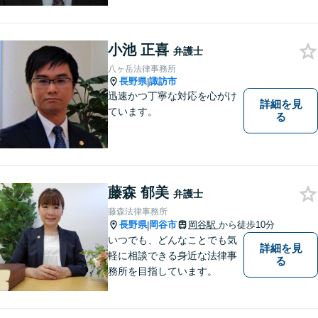
尊重し，かつ，客観的なアド
バイスをいたします。
小池 正喜
弁護士
八ヶ岳法律事務所
長野県
諏訪市
|
迅速かつ丁寧な対応を心がけ
詳細を見
ています。
る
藤森 郁美
弁護士
藤森法律事務所
長野県
岡谷市
岡谷駅
から徒歩10分
|
いつでも、どんなことでも気
詳細を見
軽に相談できる身近な法律事
る
務所を目指しています。