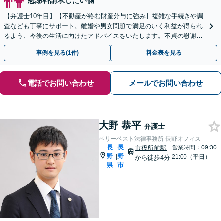
慰謝料請求したい側
【弁護士10年目】【不動産が絡む財産分与に強み】複雑な手続きや調
査なども丁寧にサポート。離婚や男女問題で満足のいく利益が得られ
るよう、今後の生活に向けたアドバイスをいたします。不貞の慰謝料
請求もお任せください。【完全個室】【子連れ歓迎】
事例を見る(1件)
料金表を見る
電話でお問い合わせ
メールでお問い合わせ
大野 恭平
弁護士
ベリーベスト法律事務所 長野オフィス
長
長
市役所前駅
営業時間：09:30~
野
野
|
21:00（平日）
から徒歩4分
県
市