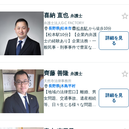
喜納 直也
弁護士
弁護士法人G.C FACTORY
長野県
松本市
松本駅
から徒歩10分
|
【松本駅10分】【企業内弁護
詳細を見
士の経験あり】企業法務・一
る
般民事・刑事事件で豊富な実
績あり。「依頼をして良かっ
た。」と言っていただけるよ
うなリーガルサービスをご提
齊藤 善隆
供します。
弁護士
天然寺法律事務所
長野県
木島平村
|
【地域の法律窓口】離婚、男
詳細を見
女問題、交通事故、遺産相続
る
等、日々生じる様々な問題に
ついて、相談者の悩みを一緒
に考え、適切な解決を図りま
す。