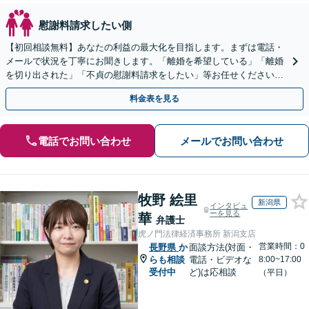
慰謝料請求したい側
【初回相談無料】あなたの利益の最大化を目指します。まずは電話・
メールで状況を丁寧にお聞きします。「離婚を希望している」「離婚
を切り出された」「不貞の慰謝料請求をしたい」等お任せください。
【リーズナブルな料金設定】
料金表を見る
電話でお問い合わせ
メールでお問い合わせ
牧野 絵里
新潟県
インタビュ
ーを見る
華
弁護士
虎ノ門法律経済事務所 新潟支店
営業時間：0
長野県
か
面談方法(対面・
らも相談
電話・ビデオな
8:00~17:00
受付中
ど)は応相談
（平日）