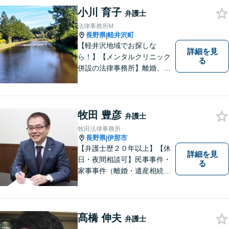
小川 育子
弁護士
法律事務所M
長野県
軽井沢町
|
【軽井沢地域でお探しな
詳細を見
ら！】【メンタルクリニック
る
併設の法律事務所】離婚、男
女問題に注力する女性弁護
士。法律問題に限らず、なん
でもご相談ください！皆様が
望む方向で解決できるよう、
牧田 豊彦
弁護士
精一杯取り組んでまいりま
牧田法律事務所
す。【子連れ相談可】
長野県
伊那市
|
【弁護士歴２０年以上】【休
詳細を見
日・夜間相談可】民事事件・
る
家事事件（離婚・遺産相続、
不動産・建築等）から企業法
務（紛争対応・債権回収等）
まで幅広い案件に対応してお
ります。最適なリーガルサー
髙橋 伸夫
弁護士
ビスを提供いたします。まず