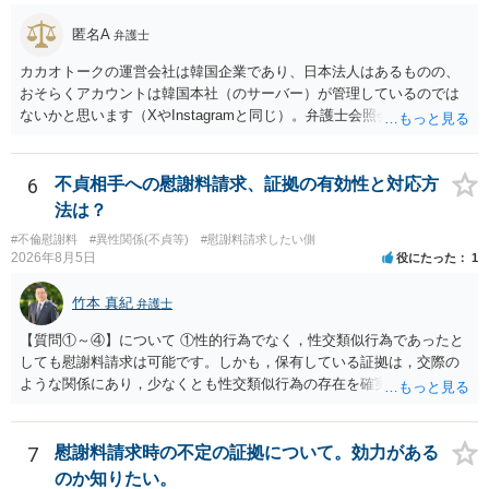
匿名A
弁護士
カカオトークの運営会社は韓国企業であり、日本法人はあるものの、
おそらくアカウントは韓国本社（のサーバー）が管理しているのでは
ないかと思います（XやInstagramと同じ）。弁護士会照会は日本法に
基づく制度であり、送付先は日本国内とするのが原則で、外国企業に
対する照会は基本的にできないと解されています（弁護士会によって
は例外的に認める扱いもありますが、かなり限定されているので一般
6
不貞相手への慰謝料請求、証拠の有効性と対応方
的ではないでしょう）。もし韓国本社がアカウント管理をしているな
法は？
ら、日本法人へ送っても「ウチでは管理していない」という回答にな
#不倫慰謝料
#異性関係(不貞等)
#慰謝料請求したい側
ります。 個人で直接他人のID情報の開示を求めても拒否されるでしょ
2026年8月5日
役にたった
1
う。
竹本 真紀
弁護士
【質問①～④】について ①性的行為でなく，性交類似行為であったと
しても慰謝料請求は可能です。しかも，保有している証拠は，交際の
ような関係にあり，少なくとも性交類似行為の存在を確実に証明でき
るものです（裏を返せば，証拠で認められる範囲でしか認めていない
ことを窺わせるものです。）。ですから，慰謝料請求を進めることで
よいと思います。 ただ．慰謝料額については，婚姻破綻に至っていな
7
慰謝料請求時の不定の証拠について。効力がある
いとして，この点を考慮されることになるかもしれません。 ②夫との
のか知りたい。