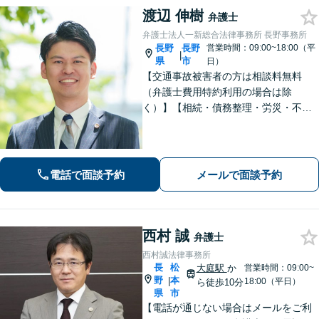
渡辺 伸樹
弁護士
弁護士法人一新総合法律事務所 長野事務所
長野
長野
営業時間：09:00~18:00（平
|
県
市
日）
【交通事故被害者の方は相談料無料
（弁護士費用特約利用の場合は除
く）】【相続・債務整理・労災・不貞
慰謝料は相談料初回無料】長野県庁前
の法律事務所です。弁護士との相談が
初めての方でも安心してご相談いただ
けます。お気軽にお問い合わせくださ
電話で面談予約
メールで面談予約
い。
西村 誠
弁護士
西村誠法律事務所
長
松
大庭駅
か
営業時間：09:00~
野
本
|
18:00（平日）
ら徒歩10分
県
市
【電話が通じない場合はメールをご利