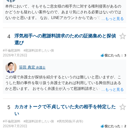
ど）や対応スピードが合うかを確認するとよいと思います。いずれに
本件において、そもそもご息女様の相手方に対する権利侵害があるの
しましても、弁護士への相談・依頼にあたっては、証拠資料、夫と相
かどうかも疑わしい案件なので、あまり気にされる必要はないのでは
手方の関係、相手方の氏名・住所等、夫婦関係への影響、離婚予定の
ないかと思います。 なお、LINEアカウントからであっても、そこに紐
有無など事実関係をよく整理して相談されることをお勧めいたしま
づけられた電話番号の開示→携帯電話会社から氏名・住所が開示され
す。
るパターンはありえるものの、本件のような精神的損害が発生したと
明確にいえないような案件において開示がなされる可能性も低いので
4
浮気相手への慰謝料請求のための証拠集めと探偵
はないかと推察します。
選び
#不倫慰謝料
#慰謝料請求したい側
2026年7月26日
役にたった
3
笹田 典宏
弁護士
この場で弁護士が探偵を紹介するというのは難しいと思いますが、こ
うした類の事件を取り扱う弁護士であれば利用している興信所はある
かと思います。 おそらく弁護士が入って慰謝料請求という流れになる
かと思いますので、いずれにせよ一度法律相談に行かれることをお勧
めします。
5
カカオトークで不貞していた夫の相手を特定した
い
#不倫慰謝料
#慰謝料請求したい側
#異性関係(不貞等)
2026年7月20日
役にたった
2