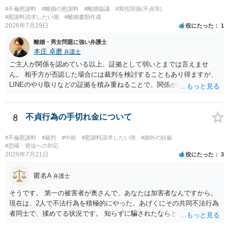
今後のことを考えて書いてもらうか否かを検討するのがよいと思いま
#不倫慰謝料
#離婚の慰謝料
#離婚協議
#異性関係(不貞等)
す。今ある証拠以上のことを証明（証明力を強めることも含む）でき
#慰謝料請求したい側
#離婚書類作成
るのであれば，前向きに検討を進めるという考え方でもよいでしょ
2026年7月29日
役にたった
1
う。慰謝料請求としては証拠として使えることが前提であり，その価
離婚・男女問題に強い弁護士
値と夫との関係との均衡のように思います。 ③行政書士に委任をして
本庄 卓磨
弁護士
いるのであれば，どのような内容の委任なのか不明ですが，その行政
書士との協議になると思います。請求するか，訴訟にするか，その点
ご主人が関係を認めている以上、証拠として弱いとまでは言えませ
の見極めや，相手方は性交類似行為は認めているのか，それさえも否
ん。 相手方が否認した場合には裁判を検討することもあり得ますが、
定しているのかによって，考え方・進め方は変わってくると思いま
LINEのやり取りなどの証拠を積み重ねることで、関係が認定される余
す。 ④性交類似行為を認めているにもかかわらず支払を拒否するので
地は十分にあります。 ただし、手元の証拠でどこまで認定できるかは
あれば，本人（行政書士でも同じだと思います。）への対応ではあま
個別の事情によりますので、お早めに弁護士に相談されることをおす
り変わらないように思います。減額で折り合えるなら本人様の交渉で
すめします。
8
不貞行為の手切れ金について
もよいように思いますが，ゼロかどうかの観点であれば，訴訟に進む
しかなくなるようにも思います。そうしますと，お近くの弁護士に相
#不倫慰謝料
#裁判
#中絶
#慰謝料請求したい側
#婚外の妊娠
談して進めることを検討した方がよいようにも思います。
#恐喝・脅迫への対応
2026年7月21日
役にたった
3
匿名A
弁護士
そうです。 第一の被害者が奥さんで、あなたは加害者なんですから。
現在は、2人で不法行為を積極的にやった、あげくにその共同不法行為
者同士で、揉めてる状況です。 知らずに騙されたならともか
く・・・。 それでも経緯を考えれば多少は、その男よりは同情できる