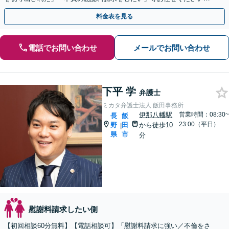
【リーズナブルな料金設定】
料金表を見る
電話でお問い合わせ
メールでお問い合わせ
下平 学
弁護士
ミカタ弁護士法人 飯田事務所
伊那八幡駅
営業時間：08:30~
長
飯
23:00（平日）
野
田
から徒歩10
|
県
市
分
慰謝料請求したい側
【初回相談60分無料】【電話相談可】「慰謝料請求に強い／不倫をさ