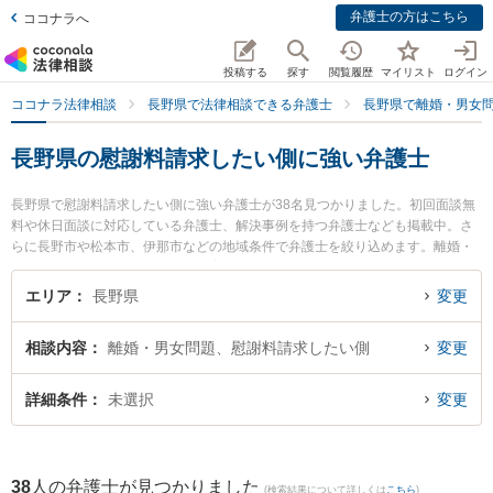
弁護士の方はこちら
ココナラへ
投稿する
探す
閲覧履歴
マイリスト
ログイン
ココナラ法律相談
長野県で法律相談できる弁護士
長野県で離婚・男女
長野県の慰謝料請求したい側に強い弁護士
長野県で慰謝料請求したい側に強い弁護士が38名見つかりました。初回面談無
料や休日面談に対応している弁護士、解決事例を持つ弁護士なども掲載中。さ
らに長野市や松本市、伊那市などの地域条件で弁護士を絞り込めます。離婚・
男女問題に関係する財産分与や養育費、親権等の細かな分野での絞り込み検索
もでき便利です。特に宮澤拓也法律事務所の宮澤 拓也弁護士やあゆみ法律事務
エリア
長野県
変更
所の岡村 あゆみ弁護士、ベリーベスト法律事務所 長野オフィスの櫻井 郁人弁
護士のプロフィール情報や弁護士費用、強みなどが注目されています。『長野
相談内容
離婚・男女問題、慰謝料請求したい側
変更
県で土日や夜間に発生した慰謝料請求したい側のトラブルを今すぐに弁護士に
相談したい』『慰謝料請求したい側のトラブル解決の実績豊富な近くの弁護士
を検索したい』『初回相談無料で慰謝料請求したい側を法律相談できる長野県
詳細条件
未選択
変更
内の弁護士に相談予約したい』などでお困りの相談者さんにおすすめです。
38
人の弁護士が見つかりました
(検索結果について詳しくは
こちら
)