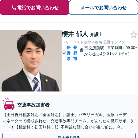
電話でお問い合わせ
メールでお問い合わせ
櫻井 郁人
弁護士
ベリーベスト法律事務所 長野オフィス
長
長
市役所前駅
営業時間：09:30~
野
野
|
21:00（平日）
から徒歩4分
県
市
交通事故加害者
【土日祝日相談対応／全国対応】弁護士、パラリーガル、医療コーデ
ィネーターで構成された「交通事故専門チーム」があなたを徹底サポ
ート！【相談料：初回無料※1】不利益な話し合いが進む前に、今す
ぐ相談！
料金表を見る