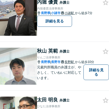
内堀 優貴
弁護士
内堀優貴法律事務所
長野県
小諸市
小諸駅
から徒歩7分
|
詳細を見る
秋山 英範
弁護士
りんご法律事務所
長野県
長野市
長野駅
から徒歩10分
|
元裁判所職員の弁護士が、や
詳細を見
さしく、ていねいに対応して
る
います。
太田 明良
弁護士
ひなた法律事務所