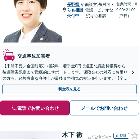
営業時間：0
長野県
か
面談方法(対面・
らも相談
電話・ビデオな
9:00~21:00
受付中
ど)は応相談
（平日）
交通事故加害者
【来所不要／全国対応】相談料・着手金0円で適正な慰謝料獲得から
後遺障害認定まで徹底的にサポートします。保険会社の対応にお困り
の方も、経験豊富な弁護士が最後まで強気の交渉を行います。【全国
13拠点】お気軽にご相談ください。
料金表を見る
電話でお問い合わせ
メールでお問い合わせ
木下 徹
山梨県
インタビュー