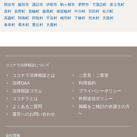
岡谷市
飯田市
諏訪市
伊那市
駒ヶ根市
茅野市
下諏訪町
富士見町
原村
辰野町
箕輪町
飯島町
南箕輪村
中川村
宮田村
松川町
高森町
阿南町
阿智村
平谷村
根羽村
下條村
売木村
天龍村
泰阜村
喬木村
豊丘村
大鹿村
ココナラ法律相談について
ココナラ法律相談とは
ご意見・ご要望
法律Q&A
利用規約
法律相談コラム
プライバシーポリシー
ココナラとは
外部送信ポリシー
よくあるご質問
掲載をご検討の弁護士の方
へ
運営へのお問い合わせ
会社情報