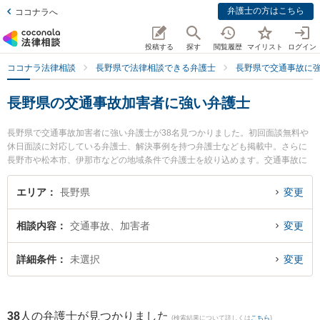
弁護士の方はこちら
ココナラへ
投稿する
探す
閲覧履歴
マイリスト
ログイン
ココナラ法律相談
長野県で法律相談できる弁護士
長野県で交通事故に
長野県の交通事故加害者に強い弁護士
長野県で交通事故加害者に強い弁護士が38名見つかりました。初回面談無料や
休日面談に対応している弁護士、解決事例を持つ弁護士なども掲載中。さらに
長野市や松本市、伊那市などの地域条件で弁護士を絞り込めます。交通事故に
関係する自動車事故やバイク事故、自転車事故等の細かな分野での絞り込み検
索もでき便利です。特にミカタ弁護士法人 飯田事務所の下平 学弁護士や唐澤洋
エリア
長野県
変更
祐法律事務所の唐澤 洋祐弁護士、ベリーベスト法律事務所 長野オフィスの櫻井
郁人弁護士のプロフィール情報や弁護士費用、強みなどが注目されています。
相談内容
交通事故、加害者
変更
『長野県で土日や夜間に発生した交通事故加害者のトラブルを今すぐに弁護士
に相談したい』『交通事故加害者のトラブル解決の実績豊富な近くの弁護士を
検索したい』『初回相談無料で交通事故加害者を法律相談できる長野県内の弁
詳細条件
未選択
変更
護士に相談予約したい』などでお困りの相談者さんにおすすめです。
38
人の弁護士が見つかりました
(検索結果について詳しくは
こちら
)