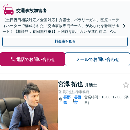
交通事故加害者
【土日祝日相談対応／全国対応】弁護士、パラリーガル、医療コーデ
ィネーターで構成された「交通事故専門チーム」があなたを徹底サポ
ート！【相談料：初回無料※1】不利益な話し合いが進む前に、今す
ぐ相談！
料金表を見る
電話でお問い合わせ
メールでお問い合わせ
宮澤 拓也
弁護士
宮澤拓也法律事務所
長野
長野
営業時間：10:00~17:00（平
|
県
市
日）