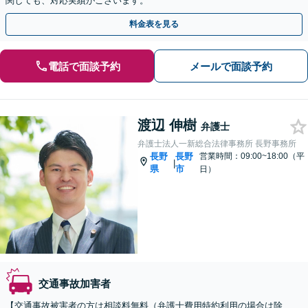
関しても、対応実績がございます。
料金表を見る
電話で面談予約
メールで面談予約
渡辺 伸樹
弁護士
弁護士法人一新総合法律事務所 長野事務所
長野
長野
営業時間：09:00~18:00（平
|
県
市
日）
交通事故加害者
【交通事故被害者の方は相談料無料（弁護士費用特約利用の場合は除