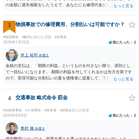
の金額に過失相殺をしたうえで、あなたにも修理代金が発生している
のであれば、過失相殺後の相互の金額について相殺して、その残額を
分割払いにしたいとの示談案を提案するのが良いかと思います。威圧
されるのであれば、斡旋、仲裁、民事調停を利用しては如何でしょう
3
物損事故での修理費用、分割払いは可能ですか？
か。ご参考にしてください。
#物損事故
#解決に向けた示談
#加害者
2026年7月25日
役にたった
2
井上 祐司
弁護士
金銭の支払は、「期限の利益」というものを付さない限り、原則とし
て一括払いになります。 期限の利益を付してくれるかは先方次第です
ので、実現可能な分割払いの案を債権者に提案して、了解してもらえ
れば分割払いは可能です。
4
交通事故 略式命令 罰金
#自動車事故
#人身事故
#加害者
#保険会社との交渉
2026年8月6日
役にたった
2
奥村 徹
弁護士
裁判費用については、国選弁護人を選べばそうかからないでしょう。