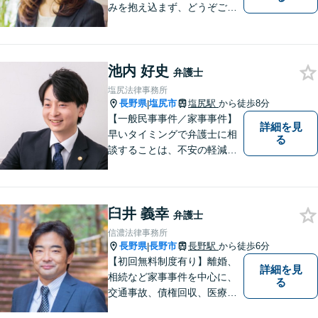
みを抱え込まず、どうぞご相
談ください。
池内 好史
弁護士
塩尻法律事務所
長野県
塩尻市
塩尻駅
から徒歩8分
|
【一般民事事件／家事事件】
詳細を見
早いタイミングで弁護士に相
る
談することは、不安の軽減、
早期解決方法の発見、二次被
害の防止など様々な利点があ
ります。お気軽に御相談くだ
臼井 義幸
さい。
弁護士
信濃法律事務所
長野県
長野市
長野駅
から徒歩6分
|
【初回無料制度有り】離婚、
詳細を見
相続など家事事件を中心に、
る
交通事故、債権回収、医療過
誤、国際案件などを取り扱っ