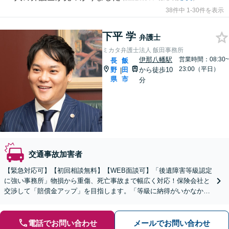
38件中 1-30件を表示
下平 学
弁護士
ミカタ弁護士法人 飯田事務所
伊那八幡駅
営業時間：08:30~
長
飯
23:00（平日）
野
田
から徒歩10
|
県
市
分
交通事故加害者
【緊急対応可】【初回相談無料】【WEB面談可】「後遺障害等級認定
に強い事務所」物損から重傷、死亡事故まで幅広く対応！保険会社と
交渉して「賠償金アップ」を目指します。「等級に納得がいかなかっ
た場合の異議申し立ても対応」【休日・夜間相談可】
電話でお問い合わせ
メールでお問い合わせ