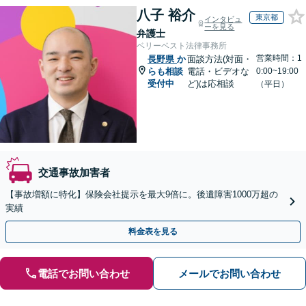
八子 裕介
東京都
インタビュ
ーを見る
弁護士
ベリーベスト法律事務所
営業時間：1
長野県
か
面談方法(対面・
らも相談
電話・ビデオな
0:00~19:00
受付中
ど)は応相談
（平日）
交通事故加害者
【事故増額に特化】保険会社提示を最大9倍に。後遺障害1000万超の
実績
料金表を見る
電話でお問い合わせ
メールでお問い合わせ