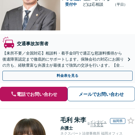
受付中
ど)は応相談
（平日）
交通事故加害者
【来所不要／全国対応】相談料・着手金0円で適正な慰謝料獲得から
後遺障害認定まで徹底的にサポートします。保険会社の対応にお困り
の方も、経験豊富な弁護士が最後まで強気の交渉を行います。【全国
13拠点】お気軽にご相談ください。
料金表を見る
電話でお問い合わせ
メールでお問い合わせ
毛利 朱李
福岡県
インタビュ
ーを見る
弁護士
ネクスパート法律事務所 福岡オフィス