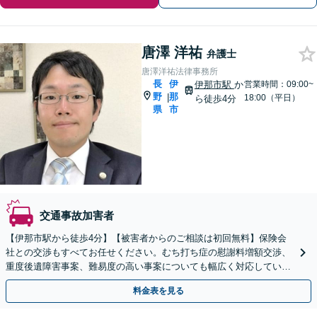
唐澤 洋祐
弁護士
唐澤洋祐法律事務所
長
伊
伊那市駅
か
営業時間：09:00~
野
那
|
18:00（平日）
ら徒歩4分
県
市
交通事故加害者
【伊那市駅から徒歩4分】【被害者からのご相談は初回無料】保険会
社との交渉もすべてお任せください。むち打ち症の慰謝料増額交渉、
重度後遺障害事案、難易度の高い事案についても幅広く対応していま
す。【夜間面談可】
料金表を見る