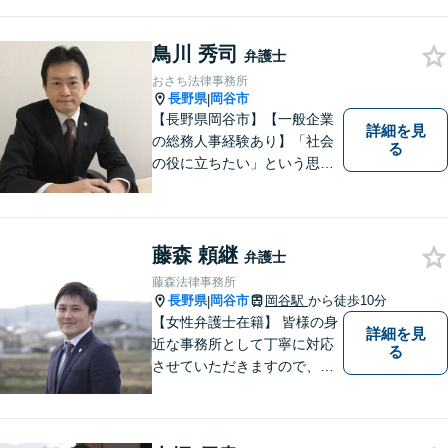
ています。
鳥川 秀司
弁護士
おさち法律事務所
長野県
岡谷市
|
【長野県岡谷市】【一般企業
詳細を見
の総務人事経験あり】「社会
る
の役に立ちたい」という思い
を持って弁護士として活動し
ています。地元に根ざし、岡
谷市・長野県中南信の人々の
権利を守るために懸命に働き
藤森 頼継
弁護士
ます。離婚・借金・交通事故
藤森法律事務所
などお気軽にご相談くださ
長野県
岡谷市
岡谷駅
から徒歩10分
|
い。
【女性弁護士在籍】 皆様の身
詳細を見
近な事務所として丁寧に対応
る
させていただきますので、お
気軽にお電話下さい。