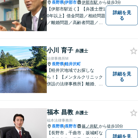
長野県
伊那市
伊那市駅
から徒歩3分
|
【伊那市駅近く】【弁護士歴1
詳細を見
0年以上】借金問題／相続問題
る
／離婚問題／高齢者問題／相
続問題／環境問題／企業法務
など、幅広い法律トラブルの
ご相談を承ります。【地域に
小川 育子
根ざした弁護士】もし何かお
弁護士
困りな事がございましたらお
法律事務所M
気軽にご相談ください。
長野県
軽井沢町
|
【軽井沢地域でお探しな
詳細を見
ら！】【メンタルクリニック
る
併設の法律事務所】離婚、男
女問題に注力する女性弁護
士。法律問題に限らず、なん
でもご相談ください！皆様が
望む方向で解決できるよう、
福本 昌教
弁護士
精一杯取り組んでまいりま
福本法律事務所
す。【子連れ相談可】
長野県
長野市
篠ノ井駅
から徒歩10分
|
【長野市，千曲市，坂城町な
詳細を見