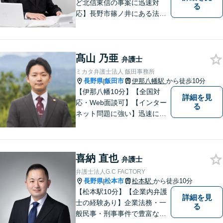
ど北信東信の事案に迅速対
る
応】長野市篠ノ井にある法律
事務所です。離婚・相続・土
地建物・債権回収・交通事
故・刑事事件などでお困りの
髙山 乃亜
方は是非ご相談ください。迅
弁護士
速に対応いたします。
ミカタ弁護士法人 飯田事務所
長野県
飯田市
伊那八幡駅
から徒歩10分
|
【伊那八幡10分】【全国対
詳細を見
応・Web面談可】【インター
る
ネット問題に強い】迅速に対
応し、依頼者さまの平穏な生
活をいち早く取り戻すサポー
トをさせていただきます。ど
喜納 直也
のようなことでも、お気軽に
弁護士
ご相談ください。
弁護士法人G.C FACTORY
長野県
松本市
松本駅
から徒歩10分
|
【松本駅10分】【企業内弁護
詳細を見
士の経験あり】企業法務・一
る
般民事・刑事事件で豊富な実