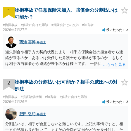
1
物損事故で任意保険未加入、賠償金の分割払いは
可能か？
#物損事故
#解決に向けた示談
#保険会社との交渉
#加害者
2026年7月27日
役にたった
2
西浦 嘉博
弁護士
過失割合や相手方の契約状況により、相手方保険会社の担当者から連
絡が来るのか、あるいは受任した弁護士から連絡が来るのか、もしく
は相手方当事者から連絡が来るのかは様々です。 一括払いや分割払い
は、和解交渉の際の条件となります。 相手方が相談者さんの損害賠償
金の支払いにつき、分割払いに合意すれば、和解は可能です。 他方で
合意しなければ和解できないことになります。 今後の見通しを知る為
2
物損事故の分割払いは可能か？相手の威圧への対
に、交渉の方向性につき、最寄りの法律事務所で相談だけでもされる
処法
ことも検討ください。
#物損事故
#損害賠償増額
#加害者
#解決に向けた示談
2026年7月26日
役にたった
2
肥田 弘昭
弁護士
分割払いは、相手が合意しないと難しいです。上記の事情ですと、相
手方の見積もりが届いて、まずその金額が妥当かどうかを検討し、そ