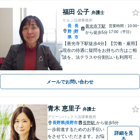
福田 公子
弁護士
ケルン法律事務所
長
長
善光寺下駅
営業時間：10:00~
野
野
|
17:00（平日）
から徒歩5分
県
市
【善光寺下駅徒歩4分】【労働・雇用】
現在の待遇に疑問をお持ちの方はご相
談を。法テラスや分割払いも利用可
能。【完全個室】【子連れ相談可】
【駐車場あり】
メールでお問い合わせ
青木 恵里子
弁護士
グリーンバックス法律事務所
長野県
長野市
長野駅
から徒歩5分
|
一歩前進するためのお手伝い
詳細を見
をさせていただきます。お悩
る