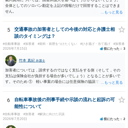
全体としてのソロバン勘定を上記の情報だけで回答することはできま
せん。
5
交通事故の加害者としての今後の対応と弁護士相
談のタイミングは？
#自動車事故
#加害者
#前科・前歴をつけたくない
#ひき逃げ・当て逃げ
#加害者
2026年7月15日
役にたった
3
竹本 真紀
弁護士
加害者については，請求するのではなく支払をする側（そして，その
支払は保険会社が負担する場合が多いでしょう）となることが多いで
す。そのため ① 軽い事案の場合には任意保険の協議で成立すること
が多いこと ②ア 重い事案の場合には，民事面についてはやはり任意
保険の協議となり，事案によっては保険会社が代理人弁護士をつける
場合が多いこと イ 刑事事件に進む場合は，刑事弁護の話になるこ
6
自転車事故後の刑事手続や示談の流れと起訴の可
と などの事情から，任意保険に入っていない場合など，特殊な場合以
能性について
外は，あまり顕在化する事情がないのだと思います。 ですから，加害
#自転車事故
#加害者
#解決に向けた示談
者側も弁護士が入っているケースは実際にはあるのです。 本件は，刑
2026年7月20日
役にたった
2
事事件の面で問題となっています。 交通事故を発生した場合には，警
察に報告しなければなりません。道路交通法違反第７２条第１項後段