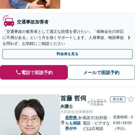
交通事故加害者
「交通事故の被害者として適正な賠償を受けたい」「保険会社の対応
に不満がある」という方を強くサポートします。人身事故、物損事故
を問わず、お気軽にご相談ください
料金表を見る
電話で面談予約
メールで面談予約
首藤 哲伺
東京都
インタビュ
ーを見る
弁護士
大田総合法律事務所
営業時間：0
長野県
か
面談方法(対面・
らも相談
電話・ビデオな
9:00~19:00
受付中
ど)は応相談
（平日）