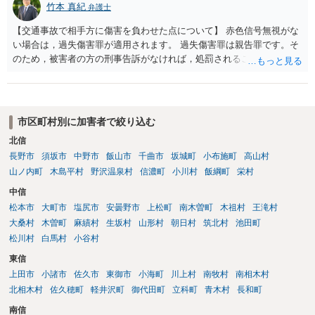
竹本 真紀
弁護士
に不申告という形で定められています。本件は，これに客観的には該
当することがはっきりしている事案です。ですから「単なる交通事故
【交通事故で相手方に傷害を負わせた点について】 赤色信号無視がな
から，刑事事件になりそうな…」ではなく，刑事事件の対象となるこ
い場合は，過失傷害罪が適用されます。 過失傷害罪は親告罪です。そ
とがはっきりしている事案です。 自分は逃げていないという認識でし
のため，被害者の方の刑事告訴がなければ，処罰されることはありま
ょう。そのため，故意を否認している形になるのですが，「現場から
せん。 ということは，「悪い方向にはしたくない」との被害者の方で
離れる」→「コンビニで駐車」→「しばらく待機」→「徒歩で現場に
あれば，示談が成立すれば告訴をすることはないと思います。 したが
戻る→誰もいないから警察に連絡しないで帰る」という流れの中で，
いまして，被害者との示談を優先し，これにより告訴がない状態とす
事故を起こした認識があるから現場に戻っているはずなのに，どうし
れば，刑事処分を受けることはなくなります。 一方，赤色信号無視が
市区町村別に加害者で絞り込む
て警察に連絡しないのだろうという話になっているのだと思います。
あった場合は，少し複雑になります。 単純に過失傷害罪と判断される
そして，捜査機関としては，解離性健忘の影響で報告できなかった事
北信
のであれば，赤色信号無視がない場合と同じで，親告罪となります
情が見当たらないのだと思います。このような点を意識された上で，
長野市
須坂市
中野市
飯山市
千曲市
坂城町
小布施町
高山村
（結論は上記と同じです。）。 ただ，赤信号無視（といっても，本件
警察の方に事実を理解してもらえるように説明することが，相談者の
では殊更無視にはなりません。看過です）は過失の中でも重大なもの
山ノ内町
木島平村
野沢温泉村
信濃町
小川村
飯綱町
栄村
認識に沿った解決につながるように思います。 警察からすると，事故
ですから，重過失致傷罪が成立すると判断される場合もあり得ると思
中信
の現場から離れて様子を窺い、事故として取り扱われているかいない
います。重過失致傷罪は親告罪ではありません。 もっとも，自転車よ
松本市
大町市
塩尻市
安曇野市
上松町
南木曽町
木祖村
王滝村
かを確認して，警察がきていないから事故が発生していないことで済
り重い自動車の場合には，過失運転致傷罪であっても，「傷害が軽い
大桑村
木曽町
麻績村
生坂村
山形村
朝日村
筑北村
池田町
ませればいいだろうと思って報告しなかったのではないかと疑ってい
場合には，情状により，その刑を免除することができる」との規定が
るのだと思います。不救護・不申告の方が，事故後に現場に戻る話
松川村
白馬村
小谷村
あります。したがいまして，不起訴にされる可能性が大きくなるので
は，よくある話なので，捜査機関としては，それを否定することがで
す。 そうすると自転車でも同様に考えられ，２週間の怪我であれば，
東信
きないのではないかとの疑念を抱いたままなのだと思います。
被害者の意思により不起訴につながる可能性が大きくなるでしょう。
上田市
小諸市
佐久市
東御市
小海町
川上村
南牧村
南相木村
やはり示談交渉は大事になると思います。
北相木村
佐久穂町
軽井沢町
御代田町
立科町
青木村
長和町
南信