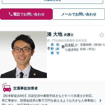
電話でお問い合わせ
メールでお問い合わせ
湊 大地
弁護士
虎ノ門法律経済事務所 松本支店
長
松
松本駅
か
営業時間：09:00~1
野
本
|
9:00（平日）
ら徒歩8分
県
市
交通事故加害者
【松本駅徒歩8分】示談交渉や書類手続きなどすべて弁護士が対応。
死亡事故や、賠償金請求が数千万円を超えるような大きな人身事故に