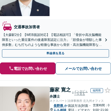
交通事故加害者
【大森駅2分】【WEB面談対応】【電話相談可】「骨折や高次脳機能
障害といった重症案件の後遺障害認定に注力」「賠償金が増額した事
例多数」むち打ちのような軽微な事故から骨折・高次脳機能障害など
の重症事故まで、事故の規模に関わらず対応いたします
料金表を見る
電話でお問い合わせ
メールでお問い合わせ
藤家 寛之
福岡県
インタビュ
ーを見る
弁護士
ネクスパート法律事務所 北九州オフィス
営業時間：0
長野県
か
面談方法(対面・
らも相談
電話・ビデオな
9:00~21:00