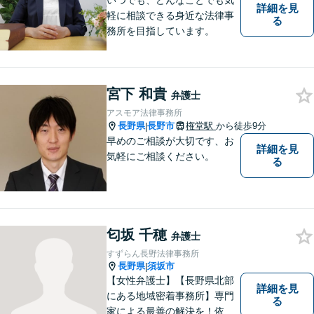
いつでも、どんなことでも気
詳細を見
軽に相談できる身近な法律事
る
務所を目指しています。
宮下 和貴
弁護士
アスモア法律事務所
長野県
長野市
権堂駅
から徒歩9分
|
早めのご相談が大切です、お
詳細を見
気軽にご相談ください。
る
匂坂 千穂
弁護士
すずらん長野法律事務所
長野県
須坂市
|
【女性弁護士】【長野県北部
詳細を見
にある地域密着事務所】専門
る
家による最善の解決を！依頼