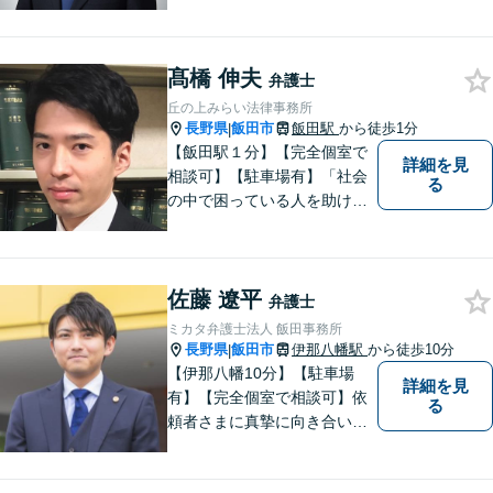
績あり。「依頼をして良かっ
た。」と言っていただけるよ
うなリーガルサービスをご提
髙橋 伸夫
供します。
弁護士
丘の上みらい法律事務所
長野県
飯田市
飯田駅
から徒歩1分
|
【飯田駅１分】【完全個室で
詳細を見
相談可】【駐車場有】「社会
る
の中で困っている人を助けた
い」との思いから、弁護士に
なることを志しました。多く
の方から相談しやすい弁護士
佐藤 遼平
であることを心がけ、誠実
弁護士
に、そして丁寧に対応してい
ミカタ弁護士法人 飯田事務所
きます。
長野県
飯田市
伊那八幡駅
から徒歩10分
|
【伊那八幡10分】【駐車場
詳細を見
有】【完全個室で相談可】依
る
頼者さまに真摯に向き合い、
被害者の方のことも十分考慮
した上で事件を解決していき