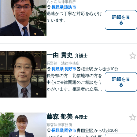
八ヶ岳法律事務所
長野県
諏訪市
|
迅速かつ丁寧な対応を心がけ
詳細を見
ています。
る
一由 貴史
弁護士
長野第一法律事務所
長野県
長野市
権堂駅
から徒歩10分
|
長野県の方，北信地域の方を
詳細を見
中心に法律問題のご相談をう
る
かがいます。相談者の立場を
尊重し，かつ，客観的なアド
バイスをいたします。
藤森 郁美
弁護士
藤森法律事務所
長野県
岡谷市
岡谷駅
から徒歩10分
|