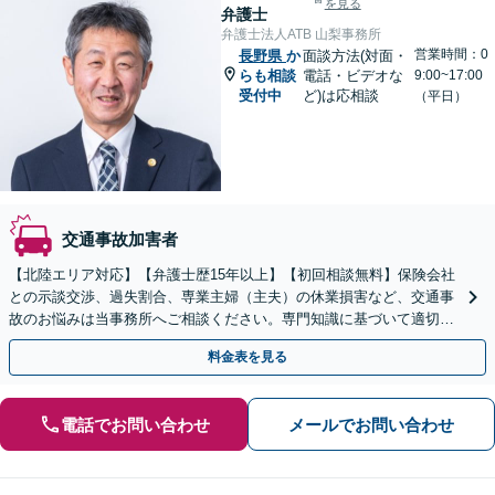
を見る
弁護士
弁護士法人ATB 山梨事務所
営業時間：0
長野県
か
面談方法(対面・
らも相談
電話・ビデオな
9:00~17:00
受付中
ど)は応相談
（平日）
交通事故加害者
【北陸エリア対応】【弁護士歴15年以上】【初回相談無料】保険会社
との示談交渉、過失割合、専業主婦（主夫）の休業損害など、交通事
故のお悩みは当事務所へご相談ください。専門知識に基づいて適切な
補償を受けられるよう、最善の方法をご提案します。
料金表を見る
電話でお問い合わせ
メールでお問い合わせ