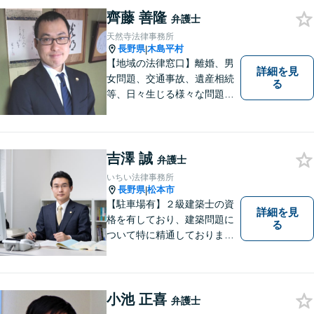
ます。当事務所の対象エリア
齊藤 善隆
は日本全国です。 遠方の方は
弁護士
Web面談や電話でのご連絡が
天然寺法律事務所
可能です。
長野県
木島平村
|
【地域の法律窓口】離婚、男
詳細を見
女問題、交通事故、遺産相続
る
等、日々生じる様々な問題に
ついて、相談者の悩みを一緒
に考え、適切な解決を図りま
す。
吉澤 誠
弁護士
いちい法律事務所
長野県
松本市
|
【駐車場有】２級建築士の資
詳細を見
格を有しており、建築問題に
る
ついて特に精通しておりま
す。ご依頼者さまとの信頼関
係を大切にし、迅速・丁寧な
対応を心がけております。お
忙しい方もお気軽にご相談く
小池 正喜
弁護士
ださい。