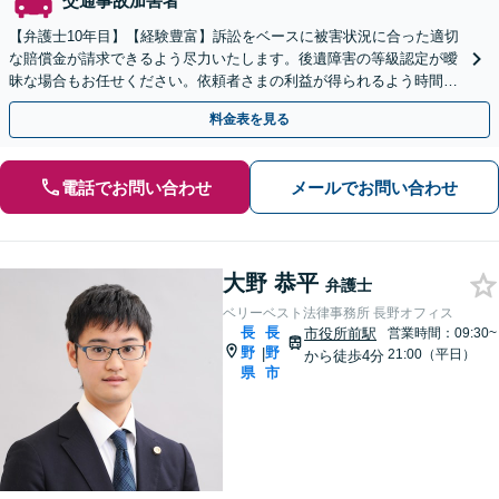
交通事故加害者
【弁護士10年目】【経験豊富】訴訟をベースに被害状況に合った適切
な賠償金が請求できるよう尽力いたします。後遺障害の等級認定が曖
昧な場合もお任せください。依頼者さまの利益が得られるよう時間と
労力をかけてサポートいたします。【休日・夜間相談可】
料金表を見る
電話でお問い合わせ
メールでお問い合わせ
大野 恭平
弁護士
ベリーベスト法律事務所 長野オフィス
長
長
市役所前駅
営業時間：09:30~
野
野
|
21:00（平日）
から徒歩4分
県
市