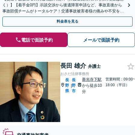
く）】【着手金0円】示談交渉から後遺障害申請など、事故直後から
事故賠償チームがトータルケア！交通事故被害者様の痛みや不安を受
け止め、総合的なサポートをさせていただきます。
料金表を見る
電話で面談予約
メールで面談予約
長田 雄介
弁護士
おさだ法律事務所
善光寺下駅
営業時間：09:00~
長
長
18:00（平日）
野
野
から徒歩10
|
県
市
分