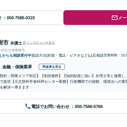
せ
メー
樹市
弁護士
インタビューを見る
ア総合法律事務所
県
からも相談受付中
面談方法(対面・電話・ビデオなど)は応相談
営業時間：10:0
金融・保険業界
料金表を見る
契約：関東エリア対応】【初回無料】【知的財産に強い】弁理士等と連携し
で提供【元文部科学省ADRセンター勤務】行政機関での経験、環境法への豊
を解決へ導きます
電話でお問い合わせ