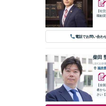
【社労
職勧奨
電話でお問い合わ
柴田 
LBX法律
福井
【全国
者から
さい【