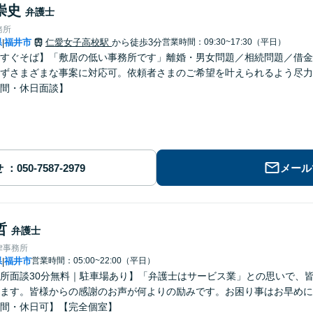
崇史
弁護士
務所
県
福井市
仁愛女子高校駅
から徒歩3分
営業時間：09:30~17:30（平日）
|
すぐそば】「敷居の低い事務所です」離婚・男女問題／相続問題／借金
ずさまざまな事案に対応可。依頼者さまのご希望を叶えられるよう尽力
間・休日面談】
せ
メール
哲
弁護士
律事務所
県
福井市
営業時間：05:00~22:00（平日）
|
所面談30分無料｜駐車場あり】「弁護士はサービス業」との思いで、
ます。皆様からの感謝のお声が何よりの励みです。お困り事はお早めに
間・休日可】【完全個室】