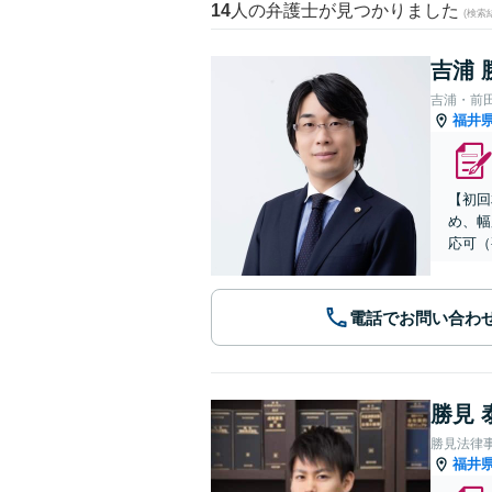
14
人の弁護士が見つかりました
(検索
吉浦 
吉浦・前
福井
【初回
め、幅
応可（
電話でお問い合わ
勝見 
勝見法律
福井