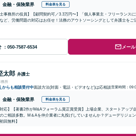
金融・保険業界
料金表を見る
士事務所の役員】【顧問契約可／3.3万円〜】「個人事業主・フリーランス
など、労働問題の対応はお任せ！法務のアウトソーシングとして弁護士をご
せ
メール
堅太郎
弁護士
事務所
県
からも相談受付中
面談方法(対面・電話・ビデオなど)は応相談
営業時間：09:0
金融・保険業界
料金表を見る
対応】【著書2作がM&Aフォーラム賞正賞受賞】上場企業、スタートアップ
のご相談多数。M＆Aを仲介業者に丸投げしていませんか？デューデリジェ
初回無料】