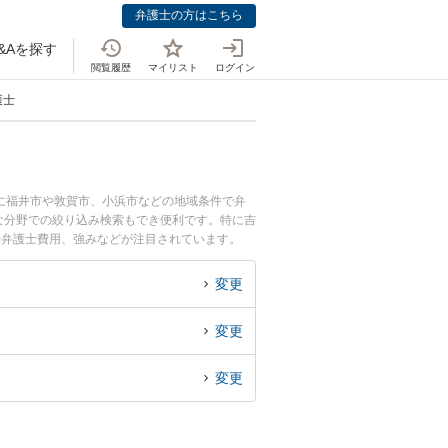
弁護士の方はこちら
&Aを探す
閲覧履歴
マイリスト
ログイン
護士
に福井市や敦賀市、小浜市などの地域条件で弁
な分野での絞り込み検索もでき便利です。特に吉
や弁護士費用、強みなどが注目されています。
実績豊富な近くの弁護士を検索したい』『初回相
変更
変更
変更