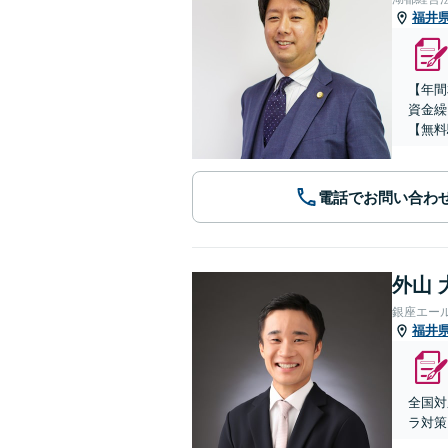
福井
【年間
資金繰
【無料
電話でお問い合わ
外山 
銀座エー
福井
全国対
ラ対策