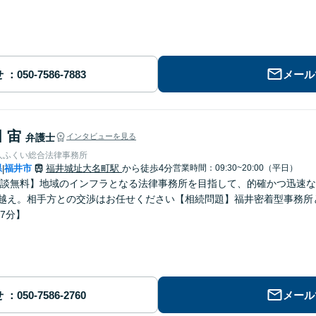
せ
メール
 宙
弁護士
インタビューを見る
人ふくい総合法律事務所
県
福井市
福井城址大名町駅
から徒歩4分
営業時間：09:30~20:00（平日）
|
談無料】地域のインフラとなる法律事務所を目指して、的確かつ迅速な
件越え。相手方との交渉はお任せください【相続問題】福井密着型事務
7分】
せ
メール