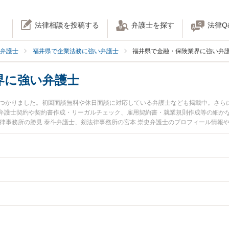
法律相談を投稿する
弁護士を探す
法律Q
弁護士
福井県で企業法務に強い弁護士
福井県で金融・保険業界に強い弁
界に強い弁護士
見つかりました。初回面談無料や休日面談に対応している弁護士なども掲載中。さら
弁護士契約や契約書作成・リーガルチェック、雇用契約書・就業規則作成等の細か
法律事務所の勝見 泰斗弁護士、剱法律事務所の宮本 崇史弁護士のプロフィール情報
界のトラブルを今すぐに弁護士に相談したい』『金融・保険業界のトラブル解決の
県内の弁護士に相談予約したい』などでお困りの相談者さんにおすすめです。