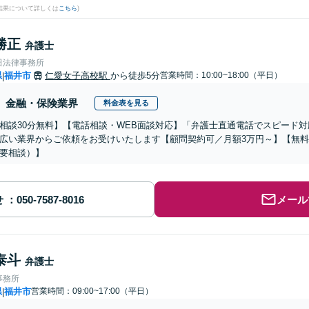
結果について詳しくは
こちら
)
勝正
弁護士
田法律事務所
県
福井市
仁愛女子高校駅
から徒歩5分
営業時間：10:00~18:00（平日）
|
金融・保険業界
料金表を見る
相談30分無料】【電話相談・WEB面談対応】「弁護士直通電話でスピード対
広い業界からご依頼をお受けいたします【顧問契約可／月額3万円～】【無
要相談）】
せ
メール
泰斗
弁護士
事務所
県
福井市
営業時間：09:00~17:00（平日）
|