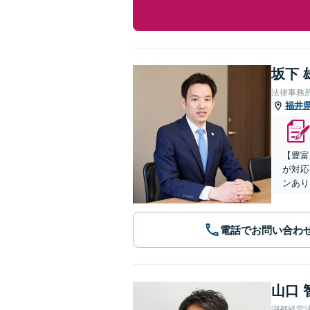
坂下 
法律事務所
福井
【豊富
が対応
ンあり
電話でお問い合わ
山口 
湖都経営