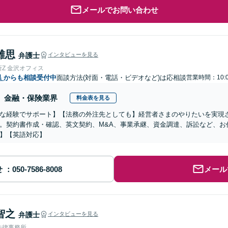
メールでお問い合わせ
雄思
弁護士
インタビューを見る
Z 金沢オフィス
県
からも相談受付中
面談方法(対面・電話・ビデオなど)は応相談
営業時間：10:0
金融・保険業界
料金表を見る
な経験でサポート】【法務の外注先としても】経営者さまのやりたいを実現
。契約書作成・確認、英文契約、M&A、事業承継、資金調達、訴訟など、お
】【英語対応】
せ
メール
智之
弁護士
インタビューを見る
法律事務所