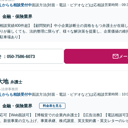
県
からも相談受付中
面談方法(対面・電話・ビデオなど)は応相談
営業時間：09:3
金融・保険業界
相談実績400件超】【顧問契約】中小企業診断士の資格をもつ弁護士が在籍し
りが厳しくても、法的整理に限らず、様々な解決策を提案し、企業価値の維
駐車場あり】
せ
メー
大地
弁護士
ル法律事務所
県
からも相談受付中
面談方法(対面・電話・ビデオなど)は応相談
営業時間：10:0
金融・保険業界
料金表を見る
応可【Web面談可】【博報堂での企業内弁護士】【広告法務】【電話相談可】Yo
、新規事業の立ち上げ、事業承継、株式譲渡、英文契約書・英文レターのレ