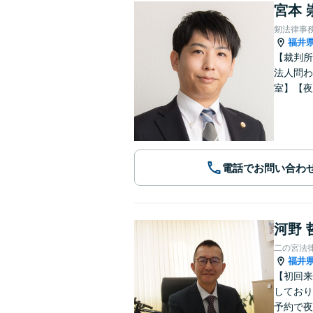
宮本 
剱法律事
福井
【裁判所
法人問わ
室】【夜
電話でお問い合わ
河野 
二の宮法
福井
【初回来
しており
予約で夜