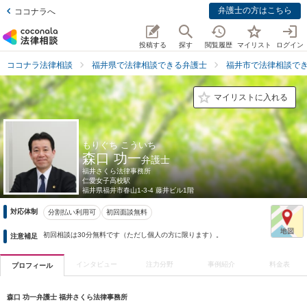
弁護士の方はこちら
ココナラへ
投稿する
探す
閲覧履歴
マイリスト
ログイン
ココナラ法律相談
福井県で法律相談できる弁護士
福井市で法律相談で
マイリストに入れる
もりぐち こういち
森口 功一
弁護士
福井さくら法律事務所
仁愛女子高校駅
福井県
福井市春山1-3-4 藤井ビル1階
対応体制
分割払い利用可
初回面談無料
初回相談は30分無料です（ただし個人の方に限ります）。
注意補足
インタビュー
注力分野
事例紹介
料金表
プロフィール
森口 功一弁護士 福井さくら法律事務所