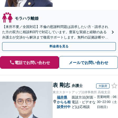
モラハラ離婚
【来所不要／全国対応】不倫の慰謝料問題は請求したい方・請求され
た方の双方に相談料0円で対応しています。豊富な実績と経験のある
弁護士が交渉から解決まで徹底サポートします。無料の証拠診断や着
手金の返還保証もありますので安心してご相談ください。
料金表を見る
電話でお問い合わせ
メールでお問い合わせ
表 剛志
弁護士
大阪府
東京スタートアップ法律事務所 高槻支店
営業時間：06:
福井県
面談方法(対面・
からも相
電話・ビデオな
30~22:00（土
談受付中
ど)は応相談
日祝日）