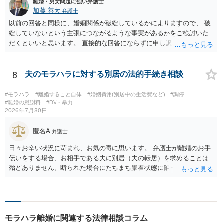
離婚・男女問題に強い弁護士
加藤 善大
弁護士
以前の回答と同様に、婚姻関係が破綻しているかによりますので、 破
綻していないという主張につながるような事実があるかをご検討いた
だくといいと思います。 直接的な回答にならずに申し訳ございません
が、ご参考にしていただけますと幸いです。
8
夫のモラハラに対する別居の法的手続き相談
#モラハラ
#離婚すること自体
#婚姻費用(別居中の生活費など)
#調停
#離婚の慰謝料
#DV・暴力
2026年7月30日
匿名A
弁護士
日々お辛い状況に苛まれ、お気の毒に思います。 弁護士が離婚のお手
伝いをする場合、お相手である夫に別居（夫の転居）を求めることは
殆どありません。断られた場合にたちまち膠着状態に陥ってしまうの
と、同居中の依頼者ご本人をますます窮地に陥らせてしまう可能性が
高いためです。 実務的には、ご相談者さまが転居する形で離婚協議等
を進める選択を採らざるを得ないことが圧倒的多数です。
モラハラ離婚に関連する法律相談コラム