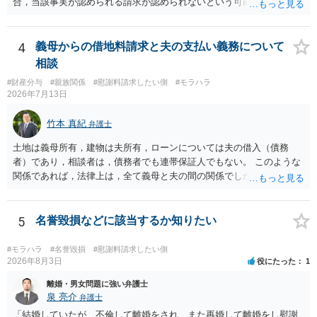
合，当該事実が認められる請求が認められないという可能性はあるで
しょう。
4
義母からの借地料請求と夫の支払い義務について
相談
#財産分与
#親族関係
#慰謝料請求したい側
#モラハラ
2026年7月13日
竹本 真紀
弁護士
土地は義母所有，建物は夫所有，ローンについては夫の借入（債務
者）であり，相談者は，債務者でも連帯保証人でもない。 このような
関係であれば，法律上は，全て義母と夫の間の関係でしかありませ
ん。 夫と義母の間で，建物建築目的での使用貸借契約（無償で使用さ
せる）がされていたのでしょうかね。 いずれにしても，使用貸借では
なくて賃貸借にするというのであれば，夫と義母の関係でしかありま
5
名誉毀損などに該当するか知りたい
せん。 これが法律上の話です。 「夫にこうなったのはお前のせいなん
だからお前が払えよ！と怒鳴られました。」 こうなった経緯は不明で
#モラハラ
#名誉毀損
#慰謝料請求したい側
すが，法律上は，夫と義母の間の話ですから，二人で賃料等の合意を
2026年8月3日
役にたった
1
するか否かを決め，夫が義母に支払をするだけのことです。この合意
離婚・男女問題に強い弁護士
をしない場合に，義母がどのような選択をするかは，義母の判断でし
泉 亮介
弁護士
かありません（抵当権の解除の話をしているようですが）。 夫が賃料
「結婚していたが、不倫して離婚をされ、また再婚して離婚をし慰謝