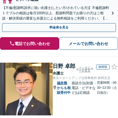
【不倫/慰謝料請求に強い弁護士(したい方/されている方)】不倫慰謝料
トラブルの相談は毎月100件以上、慰謝料問題でお困りの方はご相
談・解決実績の豊富な弁護士による無料相談をご利用ください。【初
回相談０円(電話)】【全国対応】
料金表を見る
電話でお問い合わせ
メールでお問い合わせ
日野 卓郎
静岡県
インタビュ
ーを見る
弁護士
東京スタートアップ法律事務所 静岡支店
営業時間：06:
福井県
面談方法(対面・
からも相
電話・ビデオな
30~22:00（土
談受付中
ど)は応相談
日祝日）