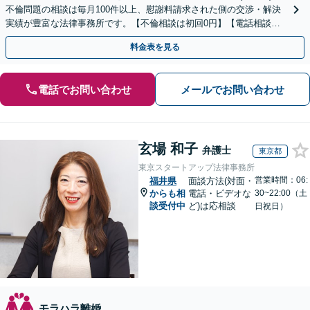
不倫問題の相談は毎月100件以上、慰謝料請求された側の交渉・解決
実績が豊富な法律事務所です。【不倫相談は初回0円】【電話相談で
ご契約まで対応可/来所不要】
料金表を見る
電話でお問い合わせ
メールでお問い合わせ
玄場 和子
弁護士
東京都
東京スタートアップ法律事務所
営業時間：06:
福井県
面談方法(対面・
からも相
電話・ビデオな
30~22:00（土
談受付中
ど)は応相談
日祝日）
モラハラ離婚