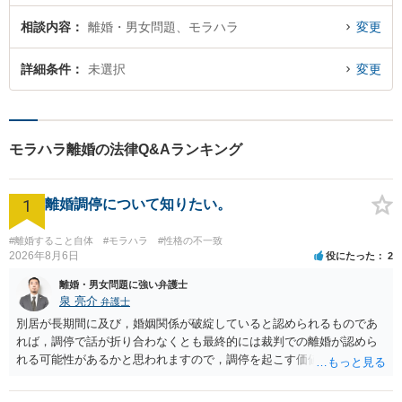
相談内容
離婚・男女問題、モラハラ
変更
詳細条件
未選択
変更
モラハラ離婚の法律Q&Aランキング
1
離婚調停について知りたい。
#離婚すること自体
#モラハラ
#性格の不一致
2026年8月6日
役にたった
2
離婚・男女問題に強い弁護士
泉 亮介
弁護士
別居が長期間に及び，婚姻関係が破綻していると認められるものであ
れば，調停で話が折り合わなくとも最終的には裁判での離婚が認めら
れる可能性があるかと思われますので，調停を起こす価値はあるよう
に思われます。 もっとも，調停については，お互いの合意がない限り
は調停が成立するということはないため，相手が合意するメリットを