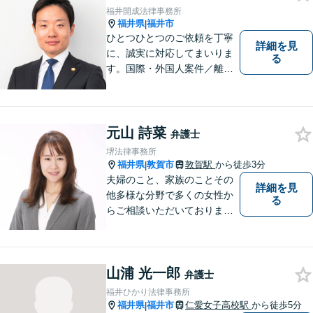
軽にお問い合わせください。
福井開成法律事務所
福井県
福井市
|
ひとつひとつのご依頼を丁寧
詳細を見
に、誠実に対応してまいりま
る
す。国際・外国人案件／離
婚・男女問題／インターネッ
ト関連問題／企業法務・顧問
弁護士／借金／相続／交通事
故／刑事弁護・犯罪被害者な
元山 詩菜
弁護士
ど、幅広く対応可能。お気軽
堺法律事務所
にご相談ください。
福井県
敦賀市
敦賀駅
から徒歩3分
|
夫婦のこと、家族のことその
詳細を見
他多様な分野で多くの女性か
る
らご相談いただいておりま
す。まずは、「少し聞いてみ
たい」という軽い気持ちでご
相談ください。法テラス利用
山浦 光一郎
により3回まで無料相談対応可
弁護士
能です。利用条件はお問い合
福井ひかり法律事務所
わせ下さい。
福井県
福井市
仁愛女子高校駅
から徒歩5分
|