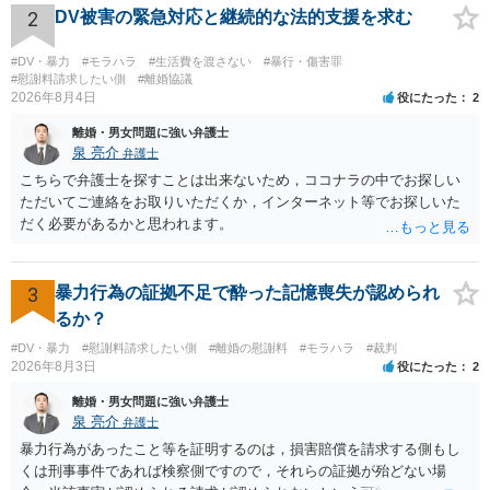
だしてでも調停で終わらせるよう努めるのか，裁判離婚を見据えて調
2
DV被害の緊急対応と継続的な法的支援を求む
停での離婚に固執しないかいずれかの対応は必要となるかと思われま
す。 お一人で対応するのは難しい側面もありますので弁護士を立てる
#DV・暴力
#モラハラ
#生活費を渡さない
#暴行・傷害罪
ことを検討されると良いかと思われます。
#慰謝料請求したい側
#離婚協議
2026年8月4日
役にたった
2
離婚・男女問題に強い弁護士
泉 亮介
弁護士
こちらで弁護士を探すことは出来ないため，ココナラの中でお探しい
ただいてご連絡をお取りいただくか，インターネット等でお探しいた
だく必要があるかと思われます。
3
暴力行為の証拠不足で酔った記憶喪失が認められ
るか？
#DV・暴力
#慰謝料請求したい側
#離婚の慰謝料
#モラハラ
#裁判
2026年8月3日
役にたった
2
離婚・男女問題に強い弁護士
泉 亮介
弁護士
暴力行為があったこと等を証明するのは，損害賠償を請求する側もし
くは刑事事件であれば検察側ですので，それらの証拠が殆どない場