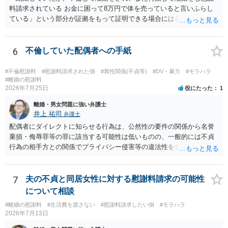
の支払を相談者に請求したとしても，法律上の支払義務は生じませ
料請求されている お金に困って8万円で体を売っていると言いふらし
ん。変な賃貸借契約書（なぜか，賃借人が相談者になっているなど）
ている」という部分が証拠をもって証明できる場合には名誉権侵害や
が作成されない限り，相談者に負担は生じないのです。にもかかわら
プライバシー権侵害等を主張し慰謝料請求ができる可能性はあるでし
ず，請求してくるのだとすれば，そのような請求を押し付けてくる夫
ょう。 既に弁護士にご依頼されているとのことですので，依頼中の弁
について，どのように評価するかの話になると思います。 抵当権の解
護士と打ち合わせの末どのように対応するかを決められると良いでし
6
不倫していた配偶者への手紙
除は，金融機関（担保権者）の方が応じることがないと思います。ロ
ょう。
ーンの支払いもしなければ，抵当権が実行されて土地が売却されて
（おそらく，建物も共同担保に入っていると思うので，競売自体はさ
#不倫慰謝料
#慰謝料請求された側
#異性関係(不貞等)
#DV・暴力
#モラハラ
#離婚の慰謝料
ほど問題ありません。）売却代金が建物のローンに充当され，残額は
2026年7月25日
役にたった
1
名義人である夫に請求されることになります。相談者は，債務に関係
なく，連帯保証人でもありませんので，負担する理由がありません。
離婚・男女問題に強い弁護士
離婚については，相手方が離婚したいようですから，離婚自体はこち
井上 祐司
弁護士
らの意思次第だと思います。慰謝料を請求する際に，この不動産の経
配偶者にダイレクトに知らせる行為は、公然性の要件の関係から名誉
過も含めて，どのように相談者が精神的苦痛を受けたかの際に述べて
棄損・侮辱罪等の罪に該当する可能性は低いものの、一般的には不貞
いく事情になると思います。 法律問題より，夫婦間の問題（離婚の問
行為の相手方との関係でプライバシー侵害等の違法性を含む行為で
題）の方がウェイトが大きいような問題のような印象を受けました。
す。 そのため、そのことを知った相手方の夫婦関係への影響が大きい
だからこそ，夫に対する話ではなく，全て相談者に向いているように
ため、弁護士としては推奨しないことが一般的かと思います。
思うのです。
7
夫の不貞と同居女性に対する慰謝料請求の可能性
について相談
#離婚の慰謝料
#生活費を渡さない
#慰謝料請求したい側
#モラハラ
2026年7月13日