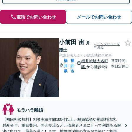
電話でお問い合わせ
メールでお問い合わせ
小前田 宙
弁
インタビューを
見る
護士
弁護士法人ふくい総合法律事務所
福
福
福井城址大名町
営業時間：
井
井
|
本日定休日
駅
から徒歩4分
県
市
モラハラ離婚
【初回相談無料】相談実績年間100件以上。離婚協議や慰謝料請求、
財産分与、婚姻費用、面会交流など。依頼者さまにとって利益ある解
決に向けて、最善を尽くします。離婚検討中の方もお気軽にご相談を