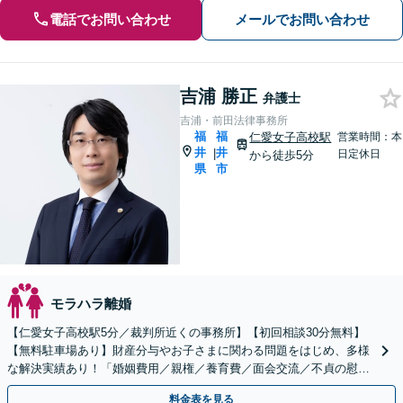
電話でお問い合わせ
メールでお問い合わせ
吉浦 勝正
弁護士
吉浦・前田法律事務所
福
福
仁愛女子高校駅
営業時間：本
井
井
|
日定休日
から徒歩5分
県
市
モラハラ離婚
【仁愛女子高校駅5分／裁判所近くの事務所】【初回相談30分無料】
【無料駐車場あり】財産分与やお子さまに関わる問題をはじめ、多様
な解決実績あり！「婚姻費用／親権／養育費／面会交流／不貞の慰謝
料請求など」【当日・夜間・土日対応可（要相談）】
料金表を見る