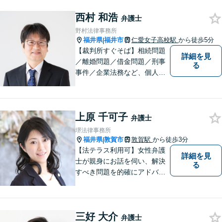
西村 和浩
弁護士
野村法律事務所
福井県
福井市
仁愛女子高校駅
から徒歩5分
|
【裁判所すぐそば】相続問題
詳細を見
／離婚問題／借金問題／刑事
る
事件／企業法務など、個人・
法人問わず幅広く対応可。一
つ一つの事件に丁寧に対応す
ることを心がけております。
上原 千可子
お気軽にご相談ください。
弁護士
【法テラス利用可】【完全個
堺法律事務所
室】【夜間・休日面談可】
福井県
敦賀市
敦賀駅
から徒歩3分
|
【法テラス利用可】女性弁護
詳細を見
士が親身にお話を伺い、解決
る
すべき問題を的確にアドバイ
スします。交通事故、離婚や
不倫などの男女トラブルのほ
か、幅広い分野の豊富な解決
三好 大介
実績があります。まずはお気
弁護士