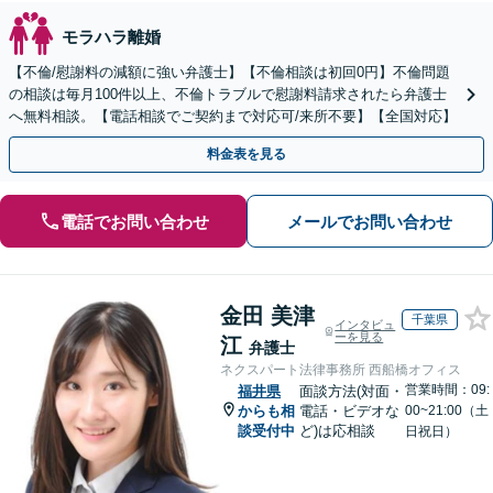
モラハラ離婚
【不倫/慰謝料の減額に強い弁護士】【不倫相談は初回0円】不倫問題
の相談は毎月100件以上、不倫トラブルで慰謝料請求されたら弁護士
へ無料相談。【電話相談でご契約まで対応可/来所不要】【全国対応】
料金表を見る
電話でお問い合わせ
メールでお問い合わせ
金田 美津
千葉県
インタビュ
ーを見る
江
弁護士
ネクスパート法律事務所 西船橋オフィス
営業時間：09:
福井県
面談方法(対面・
からも相
電話・ビデオな
00~21:00（土
談受付中
ど)は応相談
日祝日）