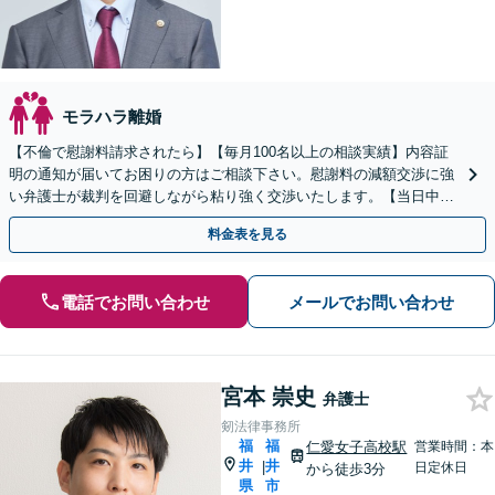
モラハラ離婚
【不倫で慰謝料請求されたら】【毎月100名以上の相談実績】内容証
明の通知が届いてお困りの方はご相談下さい。慰謝料の減額交渉に強
い弁護士が裁判を回避しながら粘り強く交渉いたします。【当日中の
相談可(予約制)】【全国対応】
料金表を見る
電話でお問い合わせ
メールでお問い合わせ
宮本 崇史
弁護士
剱法律事務所
福
福
仁愛女子高校駅
営業時間：本
井
井
|
日定休日
から徒歩3分
県
市