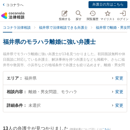
弁護士の方はこちら
ココナラへ
投稿する
探す
閲覧履歴
マイリスト
ログイン
ココナラ法律相談
福井県で法律相談できる弁護士
福井県で離婚・男女
福井県のモラハラ離婚に強い弁護士
福井県でモラハラ離婚に強い弁護士が13名見つかりました。初回面談無料や休
日面談に対応している弁護士、解決事例を持つ弁護士なども掲載中。さらに福
井市や敦賀市、小浜市などの地域条件で弁護士を絞り込めます。離婚・男女問
題に関係する財産分与や養育費、親権等の細かな分野での絞り込み検索もでき
便利です。特に二の宮法律事務所の河野 哲弁護士や吉浦・前田法律事務所の吉
エリア
福井県
変更
浦 勝正弁護士、弁護士法人ふくい総合法律事務所の小前田 宙弁護士のプロフィ
ール情報や弁護士費用、強みなどが注目されています。『福井県で土日や夜間
相談内容
離婚・男女問題、モラハラ
変更
に発生したモラハラ離婚のトラブルを今すぐに弁護士に相談したい』『モラハ
ラ離婚のトラブル解決の実績豊富な近くの弁護士を検索したい』『初回相談無
料でモラハラ離婚を法律相談できる福井県内の弁護士に相談予約したい』など
詳細条件
未選択
変更
でお困りの相談者さんにおすすめです。
13
人の弁護士が見つかりました
(検索結果について詳しくは
こちら
)