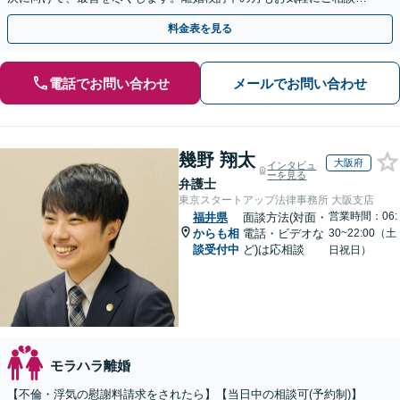
【福井駅7分】【無料相談会実施】【完全個室で対応】
料金表を見る
電話でお問い合わせ
メールでお問い合わせ
幾野 翔太
大阪府
インタビュ
ーを見る
弁護士
東京スタートアップ法律事務所 大阪支店
営業時間：06:
福井県
面談方法(対面・
からも相
電話・ビデオな
30~22:00（土
談受付中
ど)は応相談
日祝日）
モラハラ離婚
【不倫・浮気の慰謝料請求をされたら】【当日中の相談可(予約制)】