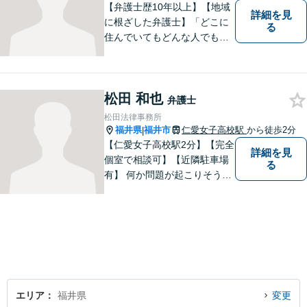
【弁護士歴10年以上】【地域
詳細を見
に根ざした弁護士】「どこに
る
住んでいてもどんな人でも等
しく最高の法的なサービスが
受けられる社会を作りた
い。」が理念です。【英語／
松田 和也
中国語対応】大都市に負けな
弁護士
い質と幅の法的なサービスを
松田法律事務所
提供することを目指していま
福井県
福井市
仁愛女子高校駅
から徒歩2分
|
す。
【仁愛女子高校駅2分】【完全
詳細を見
個室で相談可】【近隣駐車場
る
有】 何か問題が起こりそうと
感じた時、何か問題を抱えて
しまった時、「これは法律に
関係してくるのかな？」と疑
問に思ったときには、迷わず
すぐにご相談ください。一緒
に解決の方法を考えましょ
う。
エリア
福井県
変更