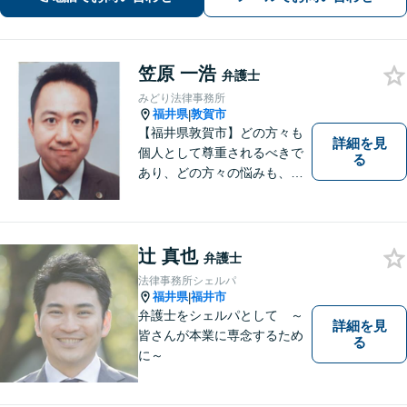
笠原 一浩
弁護士
みどり法律事務所
福井県
敦賀市
|
【福井県敦賀市】どの方々も
詳細を見
個人として尊重されるべきで
る
あり、どの方々の悩みも、そ
れぞれ丁寧に、かつ迅速に、
解決が図られる必要がありま
す。 また、言葉の壁や専門知
識の壁も越えて、解決が図ら
辻 真也
弁護士
れる必要があります。
法律事務所シェルパ
福井県
福井市
|
弁護士をシェルパとして ～
詳細を見
皆さんが本業に専念するため
る
に～