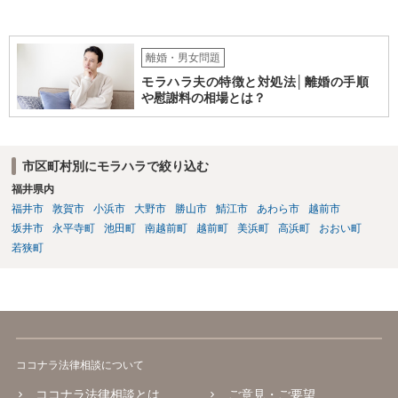
離婚・男女問題
モラハラ夫の特徴と対処法│離婚の手順
や慰謝料の相場とは？
市区町村別にモラハラで絞り込む
福井県内
福井市
敦賀市
小浜市
大野市
勝山市
鯖江市
あわら市
越前市
坂井市
永平寺町
池田町
南越前町
越前町
美浜町
高浜町
おおい町
若狭町
ココナラ法律相談について
ココナラ法律相談とは
ご意見・ご要望