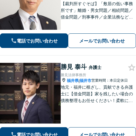
【裁判所すぐそば】「敷居の低い事務
所です」離婚・男女問題／相続問題／
借金問題／刑事事件／企業法務など、
個人・法人問わずさまざまな事案に対
応可。依頼者さまのご希望を叶えられ
るよう尽力いたします【法テラス利用
電話でお問い合わせ
メールでお問い合わせ
可】【完全個室】【夜間・休日面談】
勝見 泰斗
弁護士
勝見法律事務所
福井県
福井市
営業時間：本日定休日
|
地元・福井に根ざし、貢献できる弁護
士に【借金問題】家を残したい場合の
債務整理もお任せください！柔軟に対
応可能です「企業法務：未払い残業代
や不当解雇・退職勧奨など、労働問題
の対応はお任せ！」不動産絡みの相
続・相続放棄ご相談ください
電話でお問い合わせ
メールでお問い合わせ