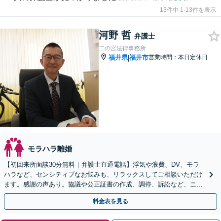
13件中 1-13件を表示
河野 哲
弁護士
二の宮法律事務所
福井県
福井市
営業時間：本日定休日
|
モラハラ離婚
【初回来所面談30分無料｜弁護士直通電話】浮気や浪費、DV、モラ
ハラなど、センシティブなお悩みも、リラックスしてご相談いただけ
ます。感謝の声あり。協議や公正証書の作成、調停、訴訟など、ニー
ズに応じた解決をご一緒に考えます【駐車場あり】
料金表を見る