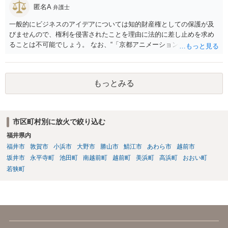
匿名A
弁護士
一般的にビジネスのアイデアについては知的財産権としての保護が及
びませんので、権利を侵害されたことを理由に法的に差し止めを求め
ることは不可能でしょう。 なお、“「京都アニメーション放火殺人事
件」の二の舞“のくだりは脅迫罪に当たりうるところですので、間違っ
ても前澤氏関係者宛てに書かないように気をつけてください。
もっとみる
市区町村別に放火で絞り込む
福井県内
福井市
敦賀市
小浜市
大野市
勝山市
鯖江市
あわら市
越前市
坂井市
永平寺町
池田町
南越前町
越前町
美浜町
高浜町
おおい町
若狭町