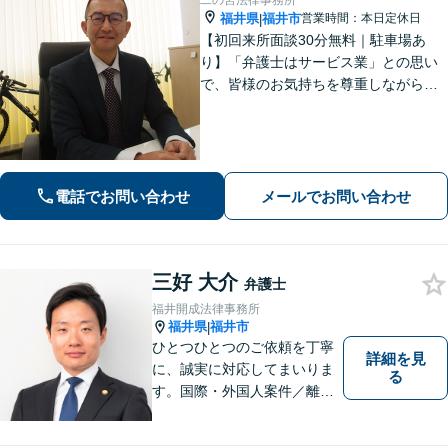
二の宮法律事務所
福井県
福井市
営業時間：本日定休日
|
【初回来所面談30分無料｜駐車場あ
り】「弁護士はサービス業」との思い
で、皆様のお気持ちを尊重しながら解
決を目指しております。皆様からの感
謝のお声が何よりの励みです。お困り
事はお早めにご相談ください【弁護士
直通電話｜事前予約で夜間・休日可】
【完全個室】
電話でお問い合わせ
メールでお問い合わせ
三好 大介
弁護士
福井開成法律事務所
福井県
福井市
|
ひとつひとつのご依頼を丁寧
詳細を見
に、誠実に対応してまいりま
る
す。国際・外国人案件／離
婚・男女問題／インターネッ
ト関連問題／企業法務・顧問