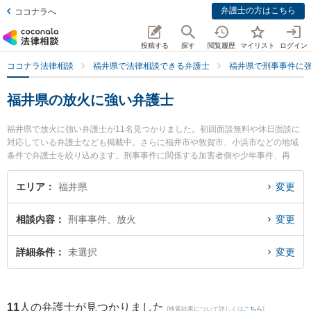
弁護士の方はこちら
ココナラへ
投稿する
探す
閲覧履歴
マイリスト
ログイン
ココナラ法律相談
福井県で法律相談できる弁護士
福井県で刑事事件に
福井県の放火に強い弁護士
福井県で放火に強い弁護士が11名見つかりました。初回面談無料や休日面談に
対応している弁護士なども掲載中。さらに福井市や敦賀市、小浜市などの地域
条件で弁護士を絞り込めます。刑事事件に関係する加害者側や少年事件、再
犯・前科あり等の細かな分野での絞り込み検索もでき便利です。特に勝見法律
事務所の勝見 泰斗弁護士や弁護士法人ふくい総合法律事務所の小前田 宙弁護
エリア
福井県
変更
士、二の宮法律事務所の河野 哲弁護士のプロフィール情報や弁護士費用、強み
などが注目されています。『福井県で土日や夜間に発生した放火のトラブルを
相談内容
刑事事件、放火
変更
今すぐに弁護士に相談したい』『放火のトラブル解決の実績豊富な近くの弁護
士を検索したい』『初回相談無料で放火を法律相談できる福井県内の弁護士に
相談予約したい』などでお困りの相談者さんにおすすめです。
詳細条件
未選択
変更
11
人の弁護士が見つかりました
(検索結果について詳しくは
こちら
)