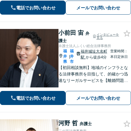
続・相続放棄ご相談ください
電話でお問い合わせ
メールでお問い合わせ
小前田 宙
弁
インタビューを
見る
護士
弁護士法人ふくい総合法律事務所
福
福
福井城址大名町
営業時間：
井
井
|
本日定休日
駅
から徒歩4分
県
市
【初回相談無料】地域のインフラとな
る法律事務所を目指して、的確かつ迅
速なリーガルサービスを【離婚問題】
相談実績100件越え。相手方との交渉は
お任せください【相続問題】福井密着
電話でお問い合わせ
メールでお問い合わせ
型事務所として地域特性を活かしたア
ドバイスを【福井駅7分】
河野 哲
弁護士