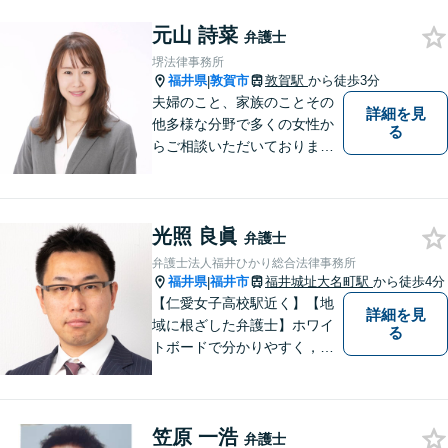
弁護士／借金／相続／交通事
故／刑事弁護・犯罪被害者な
元山 詩菜
弁護士
ど、幅広く対応可能。お気軽
堺法律事務所
にご相談ください。
福井県
敦賀市
敦賀駅
から徒歩3分
|
夫婦のこと、家族のことその
詳細を見
他多様な分野で多くの女性か
る
らご相談いただいておりま
す。まずは、「少し聞いてみ
たい」という軽い気持ちでご
相談ください。法テラス利用
光照 良眞
により3回まで無料相談対応可
弁護士
能です。利用条件はお問い合
弁護士法人福井ひかり総合法律事務所
わせ下さい。
福井県
福井市
福井城址大名町駅
から徒歩4分
|
【仁愛女子高校駅近く】【地
詳細を見
域に根ざした弁護士】ホワイ
る
トボードで分かりやすく，納
得と安心をご提供します。企
業法務／労働問題／交通事故
／相続問題／離婚問題など、
笠原 一浩
幅広く対応可能。【明確な料
弁護士