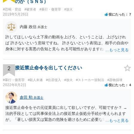
のか（ＳＮＳ）
#恐喝・脅迫
#被害者
#暴行・傷害罪
#放火
2019年5月26日
役にたった
7
内藤 政信
弁護士
許してほしいなら土下座の動画を上げろ、ということは、上げなけれ
ば 許さないという意味ですね。 許さないという表現は、相手の自由や
身体に対する害悪の告知と見ら れる可能性がありますね。 その言葉の
裏には、上げなければ、なにをするかわからないという意 図がありま
すからね。 ただし、具体的な行為が明示されていないので違法性は低
いと見られ るので、事情聴取はあっても、逮捕まではないでしょう。
2
接近禁止命令を出してください
#暴行・傷害罪
#殺人未遂
#住居侵入
#放火
#ストーカー規制法
#器物損壊
2022年8月2日
役にたった
4
倉田 勲
弁護士
接近禁止命令をその元従業員に出して欲しいですが、可能ですか？ →
法的手段としては民事保全法上の接近禁止仮処分手続が考えられます
が、「著しい損害又は緊急の危険を避けるために必要な場合」（保全
の必要性）であることを疎明する必要があります。この保全の必要性
のハードルは一般的に高いので、過去に支店に来て営業妨害を現にし