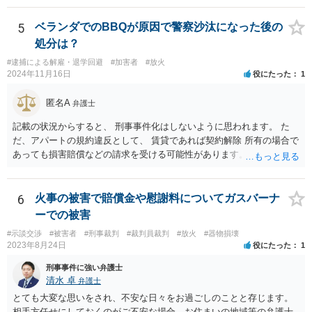
5
ベランダでのBBQが原因で警察沙汰になった後の
処分は？
#逮捕による解雇・退学回避
#加害者
#放火
2024年11月16日
役にたった
1
匿名A
弁護士
記載の状況からすると、 刑事事件化はしないように思われます。 た
だ、アパートの規約違反として、 賃貸であれば契約解除 所有の場合で
あっても損害賠償などの請求を受ける可能性があります。
6
火事の被害で賠償金や慰謝料についてガスバーナ
ーでの被害
#示談交渉
#被害者
#刑事裁判
#裁判員裁判
#放火
#器物損壊
2023年8月24日
役にたった
1
刑事事件に強い弁護士
清水 卓
弁護士
とても大変な思いをされ、不安な日々をお過ごしのことと存じます。
相手方任せにしておくのがご不安な場合、お住まいの地域等の弁護士