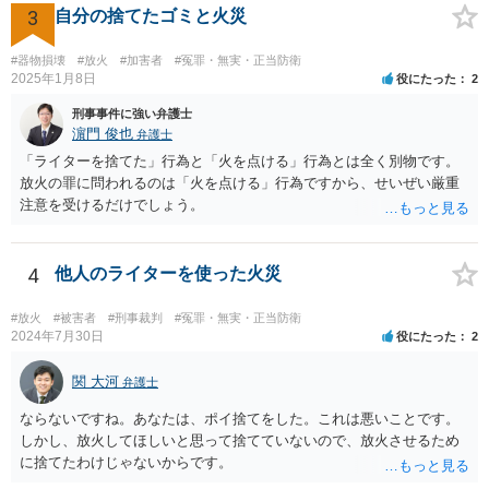
たことがあるなどの会社に著しい損害や緊急の危険が生じることを裏
3
自分の捨てたゴミと火災
付ける事情がなければ保全の必要性が認められる可能性は低いと思わ
れます。この場では一般的な回答しかできませんので、法務担当の方
#器物損壊
#放火
#加害者
#冤罪・無実・正当防衛
とよくご相談ください。
2025年1月8日
役にたった
2
刑事事件に強い弁護士
濵門 俊也
弁護士
「ライターを捨てた」行為と「火を点ける」行為とは全く別物です。
放火の罪に問われるのは「火を点ける」行為ですから、せいぜい厳重
注意を受けるだけでしょう。
4
他人のライターを使った火災
#放火
#被害者
#刑事裁判
#冤罪・無実・正当防衛
2024年7月30日
役にたった
2
関 大河
弁護士
ならないですね。あなたは、ポイ捨てをした。これは悪いことです。
しかし、放火してほしいと思って捨てていないので、放火させるため
に捨てたわけじゃないからです。