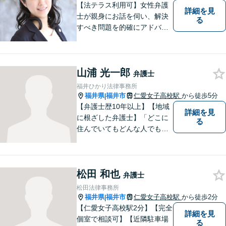
【法テラス利用可】女性弁護
詳細を見
士が親身にお話を伺い、解決
る
すべき問題を的確にアドバイ
スします。交通事故、離婚や
不倫などの男女トラブルのほ
か、幅広い分野の豊富な解決
山浦 光一郎
実績があります。まずはお気
弁護士
軽にお問い合わせください。
福井ひかり法律事務所
福井県
福井市
仁愛女子高校駅
から徒歩5分
|
【弁護士歴10年以上】【地域
詳細を見
に根ざした弁護士】「どこに
る
住んでいてもどんな人でも等
しく最高の法的なサービスが
受けられる社会を作りた
い。」が理念です。【英語／
松田 和也
中国語対応】大都市に負けな
弁護士
い質と幅の法的なサービスを
松田法律事務所
提供することを目指していま
福井県
福井市
仁愛女子高校駅
から徒歩2分
|
す。
【仁愛女子高校駅2分】【完全
詳細を見
個室で相談可】【近隣駐車場
る