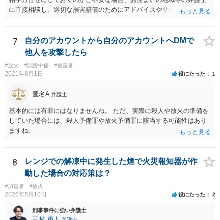
に直接相談し、適切な損害賠償のためにアドバイスやサポートをして
もらうのが望ましいかもしれません（失火法の重過失該当性、請求で
きる損害項目、立証のために必要となる証拠等についてアドバイスを
受け、今のうちから準備しておくことも考えられます）。 また、賠償
7
自分のアカウントから自分のアカウントへDMで
漏れ等のないよう、あなたの自宅で加入していた火災保険の内容も確
他人を攻撃したら
認しておくとよろしいかと思います。 なお、今回の火災の件、刑法の
#放火
#誹謗中傷
#被害者
失火罪や重過失失火罪等に該当する可能性があるかと思われますが、
2021年8月1日
役にたった
1
警察が立件•捜査しているのかについても確認しておくことも考えられ
ます。 【参考】失火ノ責任ニ関スル法律 民法第七百九条ノ規定ハ失火
匿名A
弁護士
ノ場合ニハ之ヲ適用セス但シ失火者ニ重大ナル過失アリタルトキハ此
ノ限ニ在ラス 【参考】刑法 （失火） 第百十六条 失火により、第百
基本的には有罪にはなりませんね。 ただ、実際に殺人や放火の準備を
八条に規定する物又は他人の所有に係る第百九条に規定する物を焼損
していた場合には、殺人予備罪や放火予備罪に該当する可能性はあり
した者は、五十万円以下の罰金に処する。 ２ 失火により、第百九条
ますね。
に規定する物であって自己の所有に係るもの又は第百十条に規定する
物を焼損し、よって公共の危険を生じさせた者も、前項と同様とす
る。 （業務上失火等） 第百十七条の二 第百十六条又は前条第一項の
8
レンジでの解凍中に発生した煙で火災報知器が作
行為が業務上必要な注意を怠ったことによるとき、又は重大な過失に
動した場合の対応策は？
よるときは、三年以下の禁錮又は百五十万円以下の罰金に処する。
#加害者
#放火
2026年5月10日
役にたった
2
刑事事件に強い弁護士
三村 勇人
弁護士