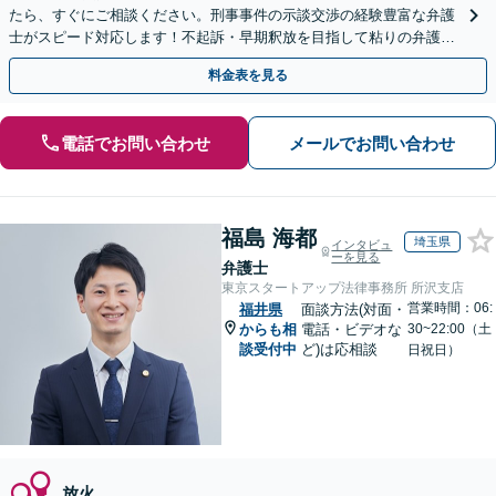
たら、すぐにご相談ください。刑事事件の示談交渉の経験豊富な弁護
士がスピード対応します！不起訴・早期釈放を目指して粘りの弁護活
動を行います。
料金表を見る
電話でお問い合わせ
メールでお問い合わせ
福島 海都
埼玉県
インタビュ
ーを見る
弁護士
東京スタートアップ法律事務所 所沢支店
営業時間：06:
福井県
面談方法(対面・
からも相
電話・ビデオな
30~22:00（土
談受付中
ど)は応相談
日祝日）
放火