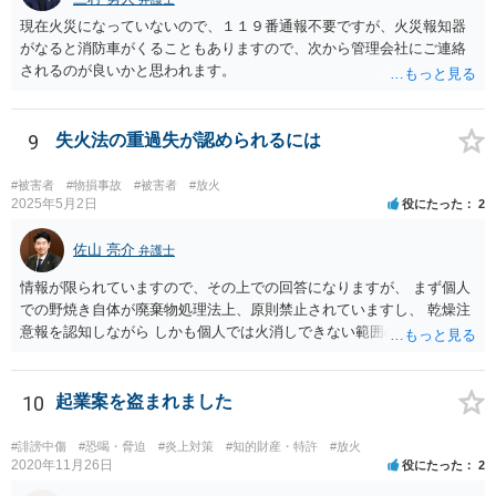
現在火災になっていないので、１１９番通報不要ですが、火災報知器
がなると消防車がくることもありますので、次から管理会社にご連絡
されるのが良いかと思われます。
9
失火法の重過失が認められるには
#被害者
#物損事故
#被害者
#放火
2025年5月2日
役にたった
2
佐山 亮介
弁護士
情報が限られていますので、その上での回答になりますが、 まず個人
での野焼き自体が廃棄物処理法上、原則禁止されていますし、 乾燥注
意報を認知しながら しかも個人では火消しできない範囲の野焼きを行
った とすれば、失火責任法でいう重過失＝ほとんど故意に近い過失は
認められる可能性が高いのでは、と考えます。
10
起業案を盗まれました
#誹謗中傷
#恐喝・脅迫
#炎上対策
#知的財産・特許
#放火
2020年11月26日
役にたった
2