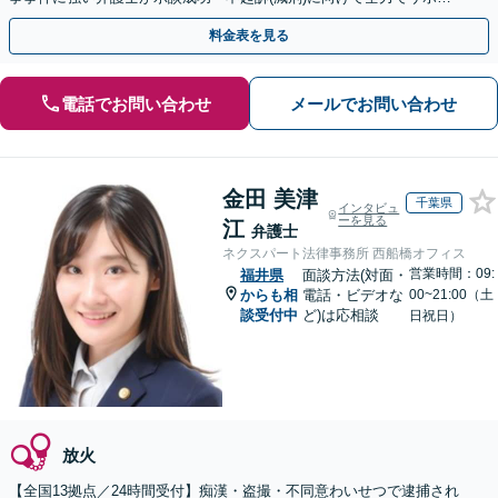
トします。【加害者側の相談専門】
料金表を見る
電話でお問い合わせ
メールでお問い合わせ
金田 美津
千葉県
インタビュ
ーを見る
江
弁護士
ネクスパート法律事務所 西船橋オフィス
営業時間：09:
福井県
面談方法(対面・
からも相
電話・ビデオな
00~21:00（土
談受付中
ど)は応相談
日祝日）
放火
【全国13拠点／24時間受付】痴漢・盗撮・不同意わいせつで逮捕され