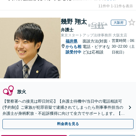
11件中 1-11件を表示
幾野 翔太
大阪府
インタビュ
ーを見る
弁護士
東京スタートアップ法律事務所 大阪支店
営業時間：06:
福井県
面談方法(対面・
からも相
電話・ビデオな
30~22:00（土
談受付中
ど)は応相談
日祝日）
放火
【警察署への接見は即日対応】【弁護士待機中/当日中の電話相談可
(予約制)】ご家族が犯罪容疑で逮捕されてしまったら刑事事件担当の
弁護士が身柄釈放・不起訴獲得に向けて全力でサポートします。【毎
月100名以上の相談実績】【全国対応】
料金表を見る