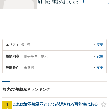
有】 何か問題が起こりそうと
感じた時、何か問題を抱えて
しまった時、「これは法律に
関係してくるのかな？」と疑
問に思ったときには、迷わず
すぐにご相談ください。一緒
に解決の方法を考えましょ
う。
エリア
福井県
変更
相談内容
刑事事件、放火
変更
詳細条件
未選択
変更
放火の法律Q&Aランキング
1
これは謝罪強要罪として起訴される可能性はある