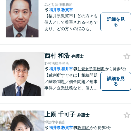
金体系】法律トラブルでお悩
みどり法律事務所
むの方は、お気軽にご相談く
福井県
敦賀市
|
ださい。
【福井県敦賀市】どの方々も
詳細を見
個人として尊重されるべきで
る
あり、どの方々の悩みも、そ
れぞれ丁寧に、かつ迅速に、
解決が図られる必要がありま
す。 また、言葉の壁や専門知
識の壁も越えて、解決が図ら
西村 和浩
弁護士
れる必要があります。
野村法律事務所
福井県
福井市
仁愛女子高校駅
から徒歩5分
|
【裁判所すぐそば】相続問題
詳細を見
／離婚問題／借金問題／刑事
る
事件／企業法務など、個人・
法人問わず幅広く対応可。一
つ一つの事件に丁寧に対応す
ることを心がけております。
上原 千可子
お気軽にご相談ください。
弁護士
【法テラス利用可】【完全個
堺法律事務所
室】【夜間・休日面談可】
福井県
敦賀市
敦賀駅
から徒歩3分
|