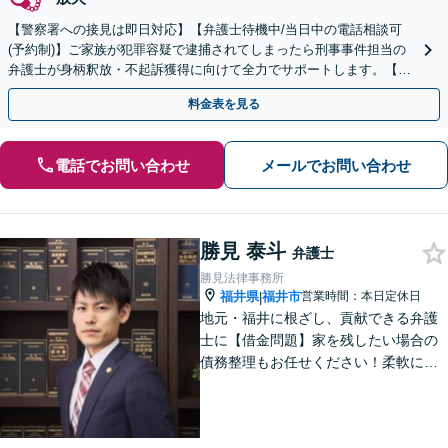
【警察署への接見は即日対応】【弁護士待機中/当日中の電話相談可
(予約制)】ご家族が犯罪容疑で逮捕されてしまったら刑事事件担当の
弁護士が身柄釈放・不起訴獲得に向けて全力でサポートします。【毎
月100名以上の相談実績】【全国対応】
料金表を見る
電話でお問い合わせ
メールでお問い合わせ
勝見 泰斗
弁護士
勝見法律事務所
福井県
福井市
営業時間：本日定休日
|
地元・福井に根ざし、貢献できる弁護
士に【借金問題】家を残したい場合の
債務整理もお任せください！柔軟に対
応可能です「企業法務：未払い残業代
や不当解雇・退職勧奨など、労働問題
の対応はお任せ！」不動産絡みの相