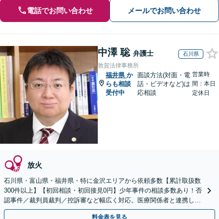
電話でお問い合わせ
メールでお問い合わせ
中澤 聡
弁護士
石川県
敦賀法律事務所
営業時
福井県
か
面談方法(対面・電
らも相談
話・ビデオなど)は
間：本日
受付中
応相談
定休日
放火
石川県・富山県・福井県・特に金沢エリアから依頼多数【累計取扱数
300件以上】【初回相談・初回接見0円】少年事件の相談多数あり！否
認事件／裁判員裁判／控訴審など幅広く対応。医療関係者と連携しス
ムーズな解決へ「自首・出頭の同行」もご相談ください
料金表を見る