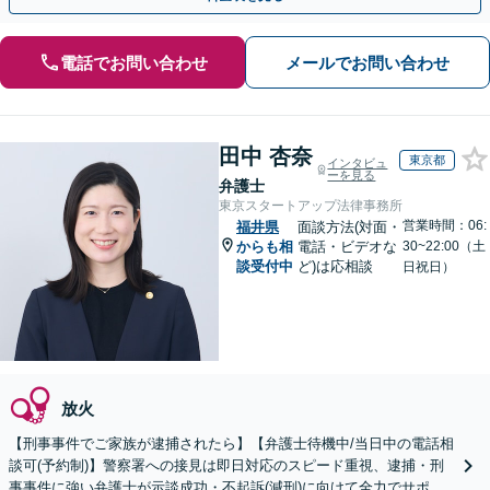
電話でお問い合わせ
メールでお問い合わせ
田中 杏奈
東京都
インタビュ
ーを見る
弁護士
東京スタートアップ法律事務所
営業時間：06:
福井県
面談方法(対面・
からも相
電話・ビデオな
30~22:00（土
談受付中
ど)は応相談
日祝日）
放火
【刑事事件でご家族が逮捕されたら】【弁護士待機中/当日中の電話相
談可(予約制)】警察署への接見は即日対応のスピード重視、逮捕・刑
事事件に強い弁護士が示談成功・不起訴(減刑)に向けて全力でサポー