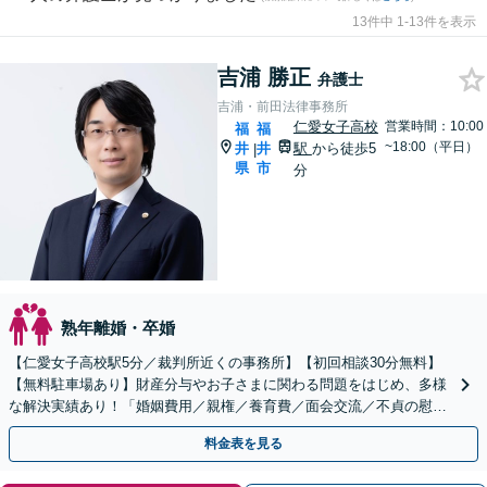
13件中 1-13件を表示
吉浦 勝正
弁護士
吉浦・前田法律事務所
仁愛女子高校
営業時間：10:00
福
福
~18:00（平日）
井
井
駅
から徒歩5
|
県
市
分
熟年離婚・卒婚
【仁愛女子高校駅5分／裁判所近くの事務所】【初回相談30分無料】
【無料駐車場あり】財産分与やお子さまに関わる問題をはじめ、多様
な解決実績あり！「婚姻費用／親権／養育費／面会交流／不貞の慰謝
料請求など」【当日・夜間・土日対応可（要相談）】
料金表を見る