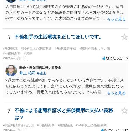
給与口座についてはご相談者さんが管理されるのが一般的です。給与
の入金やカードの出金などの確認をご自身でされる方が今後は管理し
やすくなるからです。ただ、ご夫婦のこれまでの生活で奥様が管理さ
れており不当な出金をしないというのであれば、それはそのまま維持
しても構わないとは思います。 隠し財産といっても、収入は給与だけ
で隠しようがないでしょうし、今わかっていない財産がないのであれ
6
不倫相手の生活環境を正してほしいです。
ば別居後に新たな財産ができてもお互いに分与を主張できないことに
はなりますので杞憂ということになろうかと思います。 婚姻費用を渡
#離婚協議
#20年以上の婚姻期間
#離婚書類作成
#慰謝料請求したい側
さないというおそれを奥様が抱くのはやむない面もあるとは思います
#不倫慰謝料
#調停
2025年6月11日
役にたった
5
が、ここは信じていただくしかないですし、婚姻費用の金額の合意が
できるかどうかの方が重要だと思います（合意できなれば納得した金
離婚・男女問題に強い弁護士
額をもらえないという意味では、奥様の不満は残るからです）。 特別
井上 祐司
弁護士
経費という問題はあるのですが、一般には、収入から婚姻費用は定め
>退去するなら慰謝料0円でもかまわないという内容ですと、弁護士さ
られ、全ての生活費が入っていると見ます。奥様の利益のために支払
んに依頼できたとしても、言いにくいですが、費用だおれ覚悟になっ
っている費用については、婚姻費用から引くことも相当だと思いま
てしまいますね。 費用倒れはもちろんですが、その内容は、法律的に
す。
義務のないことをお願いする内容となってしまうので、弁護士の受任
は期待しにくいと思います。 内容証明又は弁護士に委任することを検
討されているのであれば、慰謝料請求に限定した方がよいでしょう。
7
不倫による慰謝料請求と探偵費用の支払い義務
内容証明郵便において、「退去するのであれば慰謝料は要らない」と
は？
あなたが書いたとしても、法律上、あなたに建物からの退去を求める
#慰謝料請求された側
#不倫慰謝料
#離婚協議
#20年以上の婚姻期間
権限はないので、やはり不自然になってしまいます。
2024年9月11日
役にたった
12