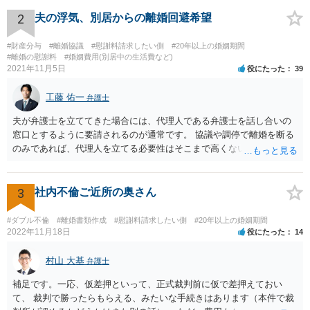
2
夫の浮気、別居からの離婚回避希望
#財産分与
#離婚協議
#慰謝料請求したい側
#20年以上の婚姻期間
#離婚の慰謝料
#婚姻費用(別居中の生活費など)
2021年11月5日
役にたった
39
工藤 佑一
弁護士
夫が弁護士を立ててきた場合には、代理人である弁護士を話し合いの
窓口とするように要請されるのが通常です。 協議や調停で離婚を断る
のみであれば、代理人を立てる必要性はそこまで高くないようにも思
われますが、条件によっては離婚も検討するというお考えの場合や婚
姻費用についてもまとまっていない状況である場合には代理人を立て
ることが適切かも知れません。 依頼するかどうかの検討も含め、お近
3
社内不倫ご近所の奥さん
くの弁護士へ相談はされてみると良いと考えます。
#ダブル不倫
#離婚書類作成
#慰謝料請求したい側
#20年以上の婚姻期間
2022年11月18日
役にたった
14
村山 大基
弁護士
補足です。一応、仮差押といって、正式裁判前に仮で差押えておい
て、 裁判で勝ったらもらえる、みたいな手続きはあります（本件で裁