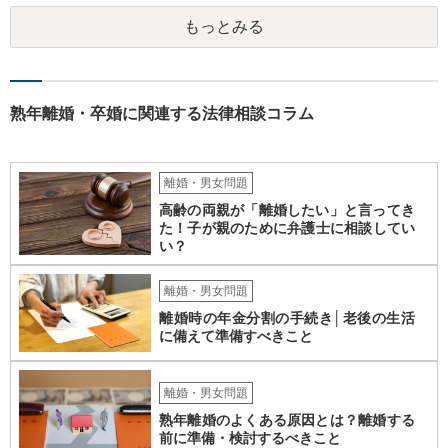
金の場合は、この控除をする必要がありませんので、 詳しい計算式は
もっとみる
割愛しますが、 単純な足し算をした部分の表よりも多い金額が妥当と
いうことになります。 ②婚姻費用は相当額の半分10万円しか出さない
半分というのは合理的な根拠がありません。 算定表上、夫婦のみのも
ので考えるというのであれば多少はわかりますが。 合意ができなけれ
ば審判となりますが、 相手方の根拠のない主張に沿ったものになると
熟年離婚・卒婚に関連する法律相談コラム
は考え難いと思います。
離婚・男女問題
高齢の両親が「離婚したい」と言ってき
た！子が親のために弁護士に相談してい
い？
離婚・男女問題
離婚時の年金分割の手続き│老後の生活
に備えて準備すべきこと
離婚・男女問題
熟年離婚のよくある原因とは？離婚する
前に準備・検討するべきこと