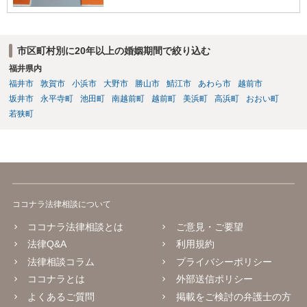
市区町村別に20年以上の婚姻期間で絞り込む
福井県内
福井市
敦賀市
小浜市
大野市
勝山市
鯖江市
あわら市
越前市
坂井市
永平寺町
池田町
南越前町
越前町
美浜町
高浜町
おおい町
若狭町
ココナラ法律相談について
ココナラ法律相談とは
ご意見・ご要望
法律Q&A
利用規約
法律相談コラム
プライバシーポリシー
ココナラとは
外部送信ポリシー
よくあるご質問
掲載をご検討の弁護士の方