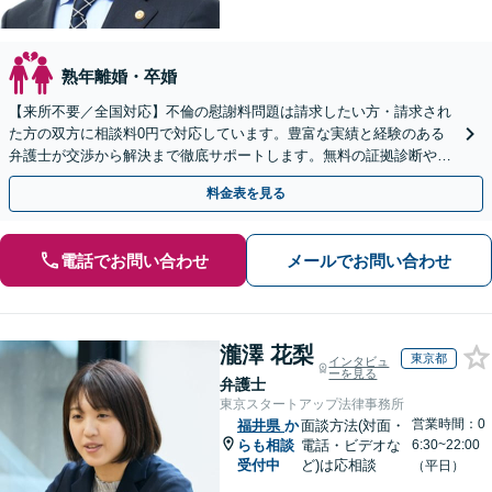
熟年離婚・卒婚
【来所不要／全国対応】不倫の慰謝料問題は請求したい方・請求され
た方の双方に相談料0円で対応しています。豊富な実績と経験のある
弁護士が交渉から解決まで徹底サポートします。無料の証拠診断や着
手金の返還保証もありますので安心してご相談ください。
料金表を見る
電話でお問い合わせ
メールでお問い合わせ
瀧澤 花梨
東京都
インタビュ
ーを見る
弁護士
東京スタートアップ法律事務所
営業時間：0
福井県
か
面談方法(対面・
らも相談
電話・ビデオな
6:30~22:00
受付中
ど)は応相談
（平日）