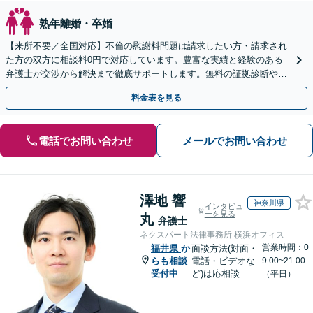
熟年離婚・卒婚
【来所不要／全国対応】不倫の慰謝料問題は請求したい方・請求され
た方の双方に相談料0円で対応しています。豊富な実績と経験のある
弁護士が交渉から解決まで徹底サポートします。無料の証拠診断や着
手金の返還保証もありますので安心してご相談ください。
料金表を見る
電話でお問い合わせ
メールでお問い合わせ
澤地 響
神奈川県
インタビュ
ーを見る
丸
弁護士
ネクスパート法律事務所 横浜オフィス
営業時間：0
福井県
か
面談方法(対面・
らも相談
電話・ビデオな
9:00~21:00
受付中
ど)は応相談
（平日）