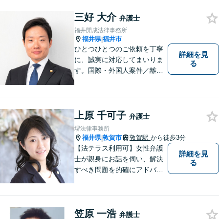
三好 大介
弁護士
福井開成法律事務所
福井県
福井市
|
ひとつひとつのご依頼を丁寧
詳細を見
に、誠実に対応してまいりま
る
す。国際・外国人案件／離
婚・男女問題／インターネッ
ト関連問題／企業法務・顧問
弁護士／借金／相続／交通事
故／刑事弁護・犯罪被害者な
上原 千可子
弁護士
ど、幅広く対応可能。お気軽
堺法律事務所
にご相談ください。
福井県
敦賀市
敦賀駅
から徒歩3分
|
【法テラス利用可】女性弁護
詳細を見
士が親身にお話を伺い、解決
る
すべき問題を的確にアドバイ
スします。交通事故、離婚や
不倫などの男女トラブルのほ
か、幅広い分野の豊富な解決
笠原 一浩
実績があります。まずはお気
弁護士