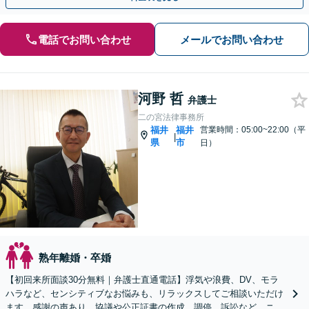
電話でお問い合わせ
メールでお問い合わせ
河野 哲
弁護士
二の宮法律事務所
福井
福井
営業時間：05:00~22:00（平
|
県
市
日）
熟年離婚・卒婚
【初回来所面談30分無料｜弁護士直通電話】浮気や浪費、DV、モラ
ハラなど、センシティブなお悩みも、リラックスしてご相談いただけ
ます。感謝の声あり。協議や公正証書の作成、調停、訴訟など、ニー