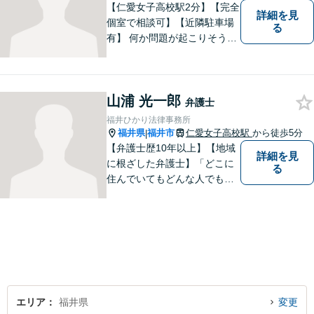
【仁愛女子高校駅2分】【完全
詳細を見
個室で相談可】【近隣駐車場
る
有】 何か問題が起こりそうと
感じた時、何か問題を抱えて
しまった時、「これは法律に
関係してくるのかな？」と疑
山浦 光一郎
問に思ったときには、迷わず
弁護士
すぐにご相談ください。一緒
福井ひかり法律事務所
に解決の方法を考えましょ
福井県
福井市
仁愛女子高校駅
から徒歩5分
|
う。
【弁護士歴10年以上】【地域
詳細を見
に根ざした弁護士】「どこに
る
住んでいてもどんな人でも等
しく最高の法的なサービスが
受けられる社会を作りた
い。」が理念です。【英語／
中国語対応】大都市に負けな
い質と幅の法的なサービスを
提供することを目指していま
す。
エリア
福井県
変更