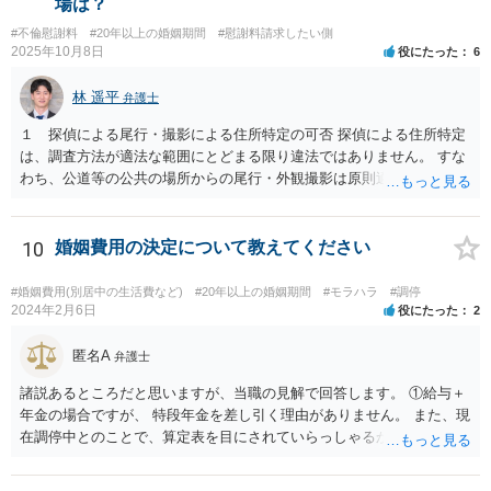
場は？
いては、おっしゃる通り別です。 なので、ご主人の主張通り慰謝料を
#不倫慰謝料
#20年以上の婚姻期間
#慰謝料請求したい側
２００万円と考えるにしても、 婚姻費用＋慰謝料２００万円、が正し
2025年10月8日
役にたった
6
いです。 その上で、このまま離婚に応じない場合、婚姻費用が月４万
円なら、５年と少し婚姻費用を貰い続ければ 婚姻費用だけでも２００
林 遥平
弁護士
万円になりますので、早めに近所の弁護士に相談に行って対応につい
てアドバイスを受けてみましょう。
１ 探偵による尾行・撮影による住所特定の可否 探偵による住所特定
は、調査方法が適法な範囲にとどまる限り違法ではありません。 すな
わち、公道等の公共の場所からの尾行・外観撮影は原則適法であり、
住居敷地内への侵入、屋内・窓越しの撮影、盗聴・盗撮等の私的領域
への侵害行為は違法の可能性があります。したがって、夫が相手女性
と会う約束を取り付け、探偵が公道上から尾行・撮影して住所を割り
10
婚姻費用の決定について教えてください
出す方法は、手段が適法であれば問題ありません。 ２ 相手女性が既
婚者であった場合の夫への慰謝料請求の可能性 相手女性が既婚である
#婚姻費用(別居中の生活費など)
#20年以上の婚姻期間
#モラハラ
#調停
場合、その配偶者は、夫と相手女性の双方に対して不貞行為に基づく
2024年2月6日
役にたった
2
慰謝料請求を行うことが可能です（民法709条）。 ただし、夫に以下
の事情があれば、過失の有無や慰謝料額に影響します。 ・相手女性が
匿名A
弁護士
独身であると虚偽申告していた ・夫が既婚と知らなかったことに合理
諸説あるところだと思いますが、当職の見解で回答します。 ①給与＋
的理由がある もっとも、相手女性が既婚であることを容易に確認でき
年金の場合ですが、 特段年金を差し引く理由がありません。 また、現
たにもかかわらず漫然と関係を続けた場合は、夫の過失が認められ、
在調停中とのことで、算定表を目にされていらっしゃるかと思いま
慰謝料（50～150万円程度？）が発生し得ます。
す。 給与と年金を単純に足した金額で計算すべきかどうかですが、 給
与の場合、就労するために必要だとされる経費を控除しています。 年