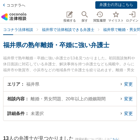
弁護士の方はこちら
ココナラへ
投稿する
探す
閲覧履歴
マイリスト
ログイン
ココナラ法律相談
福井県で法律相談できる弁護士
福井県で離婚・男女
福井県の熟年離婚・卒婚に強い弁護士
福井県で熟年離婚・卒婚に強い弁護士が13名見つかりました。初回面談無料や
休日面談に対応している弁護士、解決事例を持つ弁護士なども掲載中。さらに
福井市や敦賀市、小浜市などの地域条件で弁護士を絞り込めます。離婚・男女
問題に関係する財産分与や養育費、親権等の細かな分野での絞り込み検索もで
き便利です。特に吉浦・前田法律事務所の吉浦 勝正弁護士や弁護士法人ふくい
エリア
福井県
変更
総合法律事務所の小前田 宙弁護士、二の宮法律事務所の河野 哲弁護士のプロフ
ィール情報や弁護士費用、強みなどが注目されています。『福井県で土日や夜
相談内容
離婚・男女問題、20年以上の婚姻期間
変更
間に発生した熟年離婚・卒婚のトラブルを今すぐに弁護士に相談したい』『熟
年離婚・卒婚のトラブル解決の実績豊富な近くの弁護士を検索したい』『初回
相談無料で熟年離婚・卒婚を法律相談できる福井県内の弁護士に相談予約した
詳細条件
未選択
変更
い』などでお困りの相談者さんにおすすめです。
13
人の弁護士が見つかりました
(検索結果について詳しくは
こちら
)