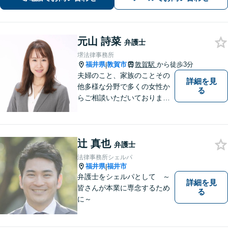
可】【完全個室】【夜間・休日面談】
元山 詩菜
弁護士
堺法律事務所
福井県
敦賀市
敦賀駅
から徒歩3分
|
夫婦のこと、家族のことその
詳細を見
他多様な分野で多くの女性か
る
らご相談いただいておりま
す。まずは、「少し聞いてみ
たい」という軽い気持ちでご
相談ください。法テラス利用
辻 真也
により3回まで無料相談対応可
弁護士
能です。利用条件はお問い合
法律事務所シェルパ
わせ下さい。
福井県
福井市
|
弁護士をシェルパとして ～
詳細を見
皆さんが本業に専念するため
る
に～