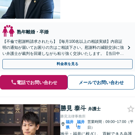
熟年離婚・卒婚
【不倫で慰謝料請求されたら】【毎月100名以上の相談実績】内容証
明の通知が届いてお困りの方はご相談下さい。慰謝料の減額交渉に強
い弁護士が裁判を回避しながら粘り強く交渉いたします。【当日中の
相談可(予約制)】【全国対応】
料金表を見る
電話でお問い合わせ
メールでお問い合わせ
勝見 泰斗
弁護士
勝見法律事務所
福井
福井
営業時間：09:00~17:00（平
|
県
市
日）
地元・福井に根ざし、貢献できる弁護