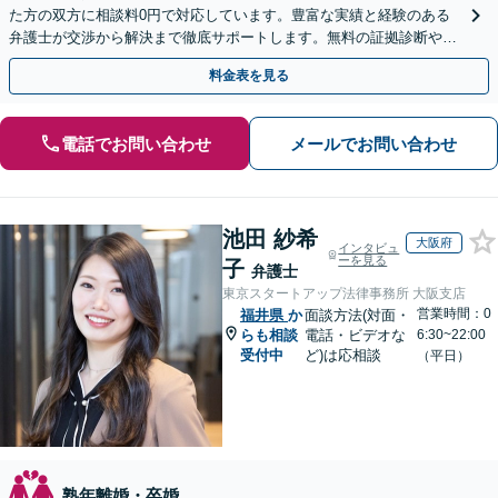
た方の双方に相談料0円で対応しています。豊富な実績と経験のある
弁護士が交渉から解決まで徹底サポートします。無料の証拠診断や着
手金の返還保証もありますので安心してご相談ください。
料金表を見る
電話でお問い合わせ
メールでお問い合わせ
池田 紗希
大阪府
インタビュ
ーを見る
子
弁護士
東京スタートアップ法律事務所 大阪支店
営業時間：0
福井県
か
面談方法(対面・
らも相談
電話・ビデオな
6:30~22:00
受付中
ど)は応相談
（平日）
熟年離婚・卒婚