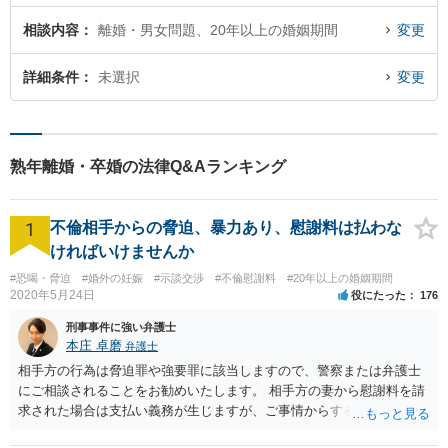
相談内容
離婚・男女問題、20年以上の婚姻期間
変更
詳細条件
未選択
変更
熟年離婚・卒婚の法律Q&Aランキング
1
不倫相手からの脅迫、暴力あり、慰謝料は払わな
ければいけませんか
#恐喝・脅迫
#婚外の妊娠
#示談交渉
#不倫慰謝料
#20年以上の婚姻期間
2020年5月24日
役にたった
176
刑事事件に強い弁護士
本庄 卓磨
弁護士
相手方の行為は脅迫罪や強要罪に該当しますので、警察または弁護士
にご相談されることをお勧めいたします。 相手方の妻から慰謝料を請
求された場合は支払い義務が生じますが、ご事情からすると減額交渉
をする余地は十分にありそうです。