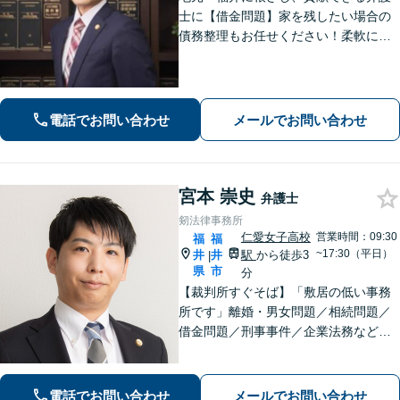
士に【借金問題】家を残したい場合の
債務整理もお任せください！柔軟に対
応可能です「企業法務：未払い残業代
や不当解雇・退職勧奨など、労働問題
の対応はお任せ！」不動産絡みの相
続・相続放棄ご相談ください
電話でお問い合わせ
メールでお問い合わせ
宮本 崇史
弁護士
剱法律事務所
仁愛女子高校
営業時間：09:30
福
福
~17:30（平日）
井
井
駅
から徒歩3
|
県
市
分
【裁判所すぐそば】「敷居の低い事務
所です」離婚・男女問題／相続問題／
借金問題／刑事事件／企業法務など、
個人・法人問わずさまざまな事案に対
応可。依頼者さまのご希望を叶えられ
るよう尽力いたします【法テラス利用
電話でお問い合わせ
メールでお問い合わせ