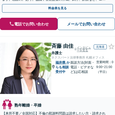
ズに応じた解決をご一緒に考えます【駐車場あり】
料金表を見る
電話でお問い合わせ
メールでお問い合わせ
斉藤 由佳
北海道
インタビュ
ーを見る
弁護士
ネクスパート法律事務所 札幌オフィス
営業時間：0
福井県
か
面談方法(対面・
らも相談
電話・ビデオな
9:00~21:00
受付中
ど)は応相談
（平日）
熟年離婚・卒婚
【来所不要／全国対応】不倫の慰謝料問題は請求したい方・請求され