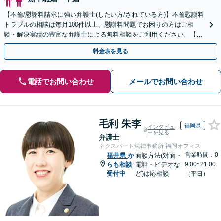
【不倫/慰謝料請求に強い弁護士(したい方/されている方)】不倫慰謝料
トラブルの相談は毎月100件以上、慰謝料問題でお困りの方はご相
談・解決実績の豊富な弁護士による無料相談をご利用ください。【不
倫相談は初回0円】【全国対応】
料金表を見る
電話でお問い合わせ
メールでお問い合わせ
毛利 朱李
福岡県
インタビュ
ーを見る
弁護士
ネクスパート法律事務所 福岡オフィス
営業時間：0
福井県
か
面談方法(対面・
らも相談
電話・ビデオな
9:00~21:00
受付中
ど)は応相談
（平日）