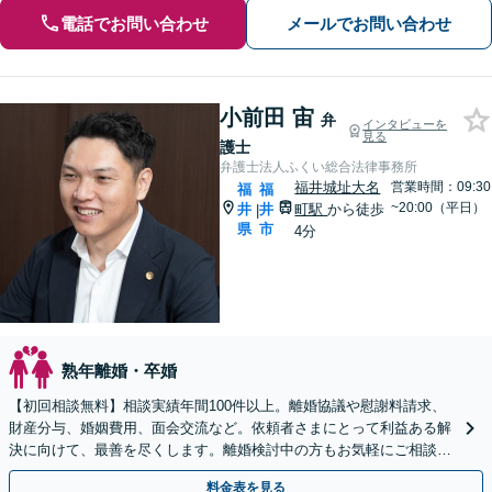
電話でお問い合わせ
メールでお問い合わせ
小前田 宙
弁
インタビューを
見る
護士
弁護士法人ふくい総合法律事務所
福井城址大名
営業時間：09:30
福
福
~20:00（平日）
井
井
町駅
から徒歩
|
県
市
4分
熟年離婚・卒婚
【初回相談無料】相談実績年間100件以上。離婚協議や慰謝料請求、
財産分与、婚姻費用、面会交流など。依頼者さまにとって利益ある解
決に向けて、最善を尽くします。離婚検討中の方もお気軽にご相談を
【福井駅7分】【無料相談会実施】【完全個室で対応】
料金表を見る