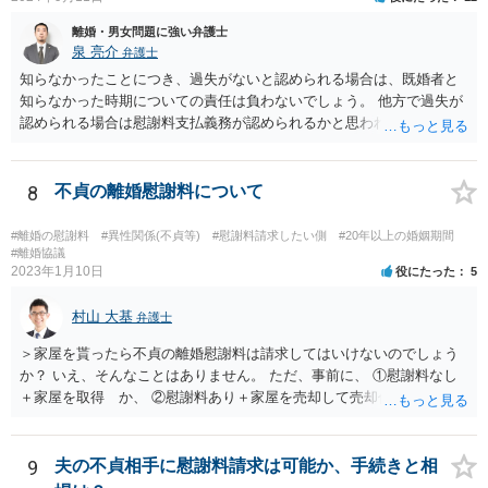
離婚・男女問題に強い弁護士
泉 亮介
弁護士
知らなかったことにつき、過失がないと認められる場合は、既婚者と
知らなかった時期についての責任は負わないでしょう。 他方で過失が
認められる場合は慰謝料支払義務が認められるかと思われます。 ま
た、夫婦関係が冷め切っているというのは不貞相手の発言であり、客
観的な事実かは不明なため、客観的な事実として婚姻関係が破綻して
いたことが証明できない限り、そのような説明を受けていたとしても
8
不貞の離婚慰謝料について
配偶者からの慰謝料請求については影響はあまりしないでしょう。 探
偵費用については認められるケースもありますが、一部に限られるも
#離婚の慰謝料
#異性関係(不貞等)
#慰謝料請求したい側
#20年以上の婚姻期間
のも多く、少なくとも最初から支払いに合意はせず、支払い義務がな
#離婚協議
2023年1月10日
役にたった
5
いことを主張し争うこととなるかと思われます。
村山 大基
弁護士
＞家屋を貰ったら不貞の離婚慰謝料は請求してはいけないのでしょう
か？ いえ、そんなことはありません。 ただ、事前に、 ①慰謝料なし
＋家屋を取得 か、 ②慰謝料あり＋家屋を売却して売却代金を分ける
の、どちらが得かは計算しておいた方がいいと思います。 ①の方が得
なら、慰謝料代わりに不動産全部もらう、はありだと思います。 ＞婚
姻費用は慰謝料とは別だと思うのですが 主人は世間の相場は200万や
9
夫の不貞相手に慰謝料請求は可能か、手続きと相
とどうなんでしょうか？アドバイスお願いいたします。 婚姻費用につ