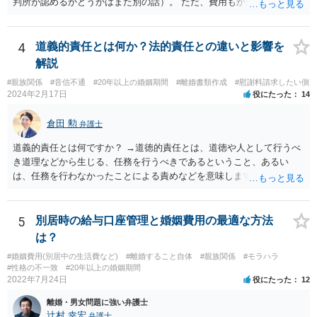
判所が認めるかどうかはまた別の話）。 ただ、費用もかかりますし、
必ず本件で認められるとも限りませんので、現時点で仮差押を考える
のであれば、 面談相談に行って詳しく話を聞いてみましょう。
4
道義的責任とは何か？法的責任との違いと影響を
解説
#親族関係
#音信不通
#20年以上の婚姻期間
#離婚書類作成
#慰謝料請求したい側
2024年2月17日
役にたった
14
倉田 勲
弁護士
道義的責任とは何ですか？ →道徳的責任とは、道徳や人として行うべ
き道理などから生じる、任務を行うべきであるということ、あるい
は、任務を行わなかったことによる責めなどを意味します。 道義的責
任では、倫理ないし道徳上の責任のため法的責任のような強制力や罰
則はありませんが、道義的責任を果たさないことで、他人からの信用
を無くす、不遇を受けるなどの一般的にはそのような事実上の不利益
5
別居時の給与口座管理と婚姻費用の最適な方法
が生じます。
は？
#婚姻費用(別居中の生活費など)
#離婚すること自体
#親族関係
#モラハラ
#性格の不一致
#20年以上の婚姻期間
2022年7月24日
役にたった
12
離婚・男女問題に強い弁護士
辻村 幸宏
弁護士