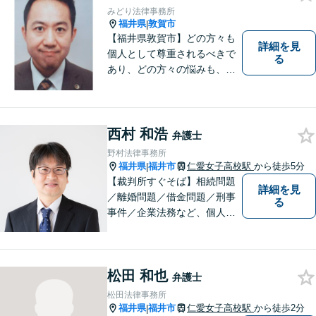
軽にお問い合わせください。
みどり法律事務所
福井県
敦賀市
|
【福井県敦賀市】どの方々も
詳細を見
個人として尊重されるべきで
る
あり、どの方々の悩みも、そ
れぞれ丁寧に、かつ迅速に、
解決が図られる必要がありま
す。 また、言葉の壁や専門知
識の壁も越えて、解決が図ら
西村 和浩
弁護士
れる必要があります。
野村法律事務所
福井県
福井市
仁愛女子高校駅
から徒歩5分
|
【裁判所すぐそば】相続問題
詳細を見
／離婚問題／借金問題／刑事
る
事件／企業法務など、個人・
法人問わず幅広く対応可。一
つ一つの事件に丁寧に対応す
ることを心がけております。
松田 和也
お気軽にご相談ください。
弁護士
【法テラス利用可】【完全個
松田法律事務所
室】【夜間・休日面談可】
福井県
福井市
仁愛女子高校駅
から徒歩2分
|