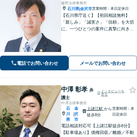
藤野法律事務所
石川県
金沢市
営業時間：本日定休日
|
【石川県庁近く】【初回相談無料】
「親しみ」「誠実さ」「信頼」を大切
に、一つひとつの案件に真摯に向き合
っています。依頼者さまが抱える不安
に寄り添い、丁寧にお話を伺います。
解決の見通しや弁護士費用もわかりや
すく説明しますので、安心してご相談
ください。
電話でお問い合わせ
メールでお問い合わせ
中澤 彰孝
弁
インタビューを
見る
護士
中澤法律事務所
石
金
上諸江駅
から
営業時間：本
川
沢
|
日定休日
徒歩8分
県
市
電話相談対応可【上諸江駅徒歩8分】
【駐車場あり】債権回収／離婚／不動