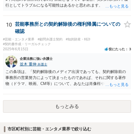
る適法化はできないと考えられます。 ただし、繰り返しになります
行としてトラブルになる可能性はあるかと思われます。
が、ご相談のケースのような事案が裁判沙汰になることが現実的には
ほぼないため、今後も裁判例が積み重なる可能性がきわめて低く、ど
ちらの解釈が正しいのかについて司法の判断が下されることがないも
10
芸能事務所との契約解除後の権利帰属についての
のと思われます。
確認
#芸能・エンタメ業界
#顧問弁護士契約
#知的財産・特許
#契約書作成・リーガルチェック
2025年6月15日
役にたった
3
企業法務に強い弁護士
並木 重伸
弁護士
この条項は、「契約解除後のメディア出演であっても、契約解除前の
事務所の営業努力によって決まったものであれば、それに関する著作
物（ドラマ、映画、CM等）について、あなたは肖像権やパブリシティ
権を主張することはできず、何かある場合は協議して決定する」とい
う意味と思われます。 事務所が獲得した仕事から生じる権利を、解除
後も事務所が管理すること自体には合理性がある場合もあります。し
もっとみる
かし「事務所に帰属する」という表現は、本来他人に譲渡できるもの
ではない肖像権等が事務所に渡ってしまうかのようにも読め、あなた
の権利を過剰に制限する恐れもあります。 ご指摘の箇所も含め、解除
届の内容が適切かどうか弁護士に直接相談のうえ、可能であれば事務
市区町村別に芸能・エンタメ業界で絞り込む
所と協議することをお勧めします。