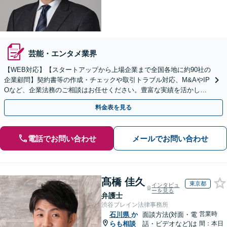
芸能・エンタメ業界
【WEB対応】【スタートアップから上場企業まで全国各地に約90社の
企業顧問】契約書等の作成・チェックや取引トラブル対応、M&AやIP
Oなど、企業法務のご相談はお任せください。豊富な実績を活かし的
確に対応を進めてまいります。
料金表を見る
電話でお問い合わせ
メールでお問い合わせ
髙橋 佳久
東京都
インタビュ
ーを見る
弁護士
渋谷ブレイン法律事務所
営業時
石川県
か
面談方法(対面・電
らも相談
話・ビデオなど)は
間：本日