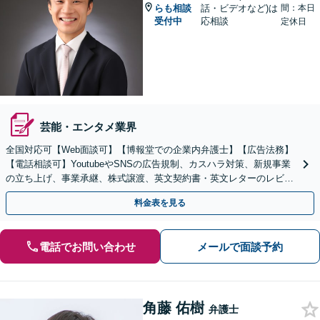
らも相談
話・ビデオなど)は
間：本日
受付中
応相談
定休日
芸能・エンタメ業界
全国対応可【Web面談可】【博報堂での企業内弁護士】【広告法務】
【電話相談可】YoutubeやSNSの広告規制、カスハラ対策、新規事業
の立ち上げ、事業承継、株式譲渡、英文契約書・英文レターのレビュ
ー・ドラフトなどに対応。
料金表を見る
電話でお問い合わせ
メールで面談予約
角藤 佑樹
弁護士