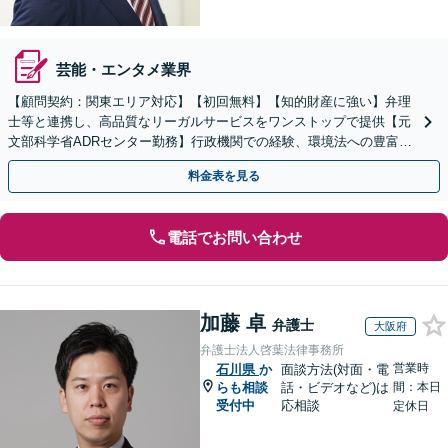
芸能・エンタメ業界
【顧問契約：関東エリア対応】【初回無料】【知的財産に強い】弁理
士等と連携し、高品質なリーガルサービスをワンストップで提供【元
文部科学省ADRセンター勤務】行政機関での経験、環境法への豊富な
知識を活かし、事業者さまの抱える問題を解決へ導きます
料金表を見る
電話でお問い合わせ
加藤 卓
弁護士
大阪府
弁護士法人啓葉法律事務所
営業時
石川県
か
面談方法(対面・電
らも相談
話・ビデオなど)は
間：本日
受付中
応相談
定休日