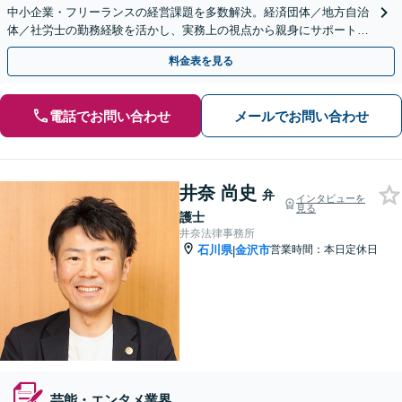
中小企業・フリーランスの経営課題を多数解決。経済団体／地方自治
体／社労士の勤務経験を活かし、実務上の視点から親身にサポート。
多様な業種・豊富な顧問実績あり！
料金表を見る
電話でお問い合わせ
メールでお問い合わせ
井奈 尚史
弁
インタビューを
見る
護士
井奈法律事務所
石川県
金沢市
営業時間：本日定休日
|
芸能・エンタメ業界