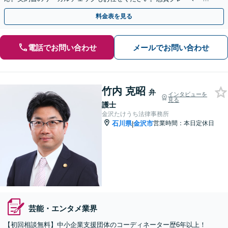
は内容証明郵便で被害拡大を抑止【夜間・休日相談可】
料金表を見る
電話でお問い合わせ
メールでお問い合わせ
竹内 克昭
弁
インタビューを
見る
護士
金沢たけうち法律事務所
石川県
金沢市
営業時間：本日定休日
|
芸能・エンタメ業界
【初回相談無料】中小企業支援団体のコーディネーター歴6年以上！