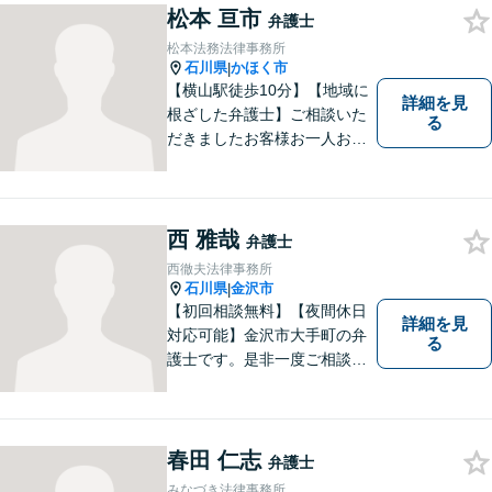
なります。 お気軽にご相談く
松本 亘市
弁護士
ださい。
松本法務法律事務所
石川県
かほく市
|
【横山駅徒歩10分】【地域に
詳細を見
根ざした弁護士】ご相談いた
る
だきましたお客様お一人お一
人の幸せの為に力を尽くしま
す。交通事故／借金問題／離
婚問題／相続問題／刑事事件
など、幅広く対応可能。【夜
西 雅哉
弁護士
間／休日対応可能】どうぞお
西徹夫法律事務所
気軽にご相談ください。
石川県
金沢市
|
【初回相談無料】【夜間休日
詳細を見
対応可能】金沢市大手町の弁
る
護士です。是非一度ご相談く
ださい。
春田 仁志
弁護士
みなづき法律事務所