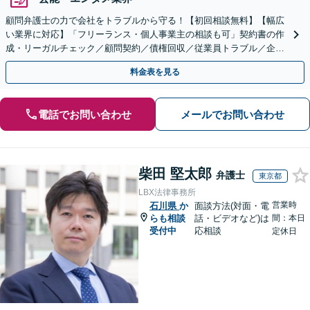
顧問弁護士の力で会社をトラブルから守る！【初回相談無料】【幅広
い業界に対応】「フリーランス・個人事業主の相談も可」契約書の作
成・リーガルチェック／顧問契約／債権回収／従業員トラブル／企業
間トラブル【電話・メール相談対応】【休日夜間相談可】
料金表を見る
電話でお問い合わせ
メールでお問い合わせ
柴田 堅太郎
弁護士
東京都
LBX法律事務所
営業時
石川県
か
面談方法(対面・電
らも相談
話・ビデオなど)は
間：本日
受付中
応相談
定休日