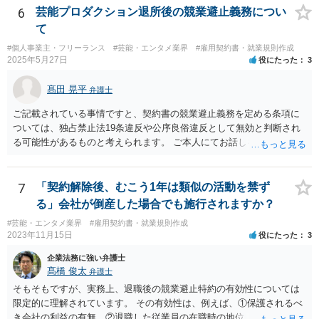
じて損害の補償をしなければならないと定められています。） ただ、
6
芸能プロダクション退所後の競業避止義務につい
そこで「これはうちの定型書式なので変更できない」といった趣旨の
て
回答があれば、今後の信頼関係の構築を考えても、ご縁がなかったと
#個人事業主・フリーランス
#芸能・エンタメ業界
#雇用契約書・就業規則作成
して契約を見送られた方が良いように思います。
2025年5月27日
役にたった
3
髙田 晃平
弁護士
ご記載されている事情ですと、契約書の競業避止義務を定める条項に
ついては、独占禁止法19条違反や公序良俗違反として無効と判断され
る可能性があるものと考えられます。 ご本人にてお話しを進められる
場合、事務所側から不利な条件を要求されるおそれもございますの
で、弁護士を通じて交渉することも選択肢として取り得るかと思われ
ます。
7
「契約解除後、むこう1年は類似の活動を禁ず
る」会社が倒産した場合でも施行されますか？
#芸能・エンタメ業界
#雇用契約書・就業規則作成
2023年11月15日
役にたった
3
企業法務に強い弁護士
髙橋 俊太
弁護士
そもそもですが、実務上、退職後の競業避止特約の有効性については
限定的に理解されています。 その有効性は、例えば、①保護されるべ
き会社の利益の有無、②退職した従業員の在職時の地位、③地域的限