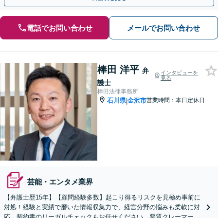
電話でお問い合わせ
メールでお問い合わせ
棒田 洋平
弁
インタビューを
見る
護士
棒田法律事務所
石川県
金沢市
営業時間：本日定休日
|
芸能・エンタメ業界
【弁護士歴15年】【顧問経験多数】起こり得るリスクを見極め事前に
対処！経験と実績で磨いた情報収集力で、経営分野の悩みも柔軟に対
応。契約書のリーガルチェックもお任せください。悪質クレーマーに