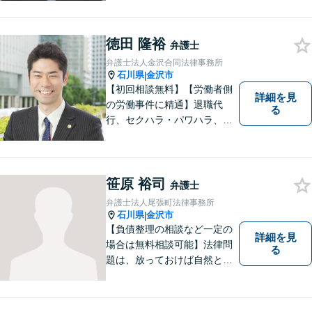
ら友だち追加） 法テラス（法
律扶助）利用可 借金問題（破
徳田 隆裕
産、個人再生、任意整理）
弁護士
や、 離婚、相続、交通事故、
弁護士法人金沢合同法律事務所
慰謝料などの問題解決をお手
石川県
金沢市
|
伝いします
【初回相談無料】【労働者側
詳細を見
の労働事件に精通】退職代
る
行、セクハラ・パワハラ、労
災、未払い給与請求はお任せ
ください！【弁護士歴10年以
上】離婚問題、不動産トラブ
ルも対応可能【メール相談／
笹原 裕司
弁護士
ビデオ面談可】【土曜日も対
弁護士法人尾張町法律事務所
応】
石川県
金沢市
|
【負債整理の相談など一定の
詳細を見
場合は無料相談可能】法律問
る
題は、放っておけば自然と解
消される、解決されるもので
はありません。 適切な対処を
行うことが、解決への近道と