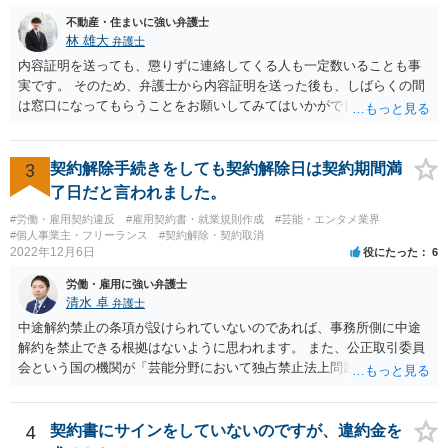
不動産・住まいに強い弁護士
林 雄大
弁護士
内容証明を送っても、懲りずに連絡してくる人も一定数いることも事
実です。 そのため、弁護士から内容証明を送った後も、しばらくの間
は窓口になってもらうことをお願いしてみてはいかがでしょうか。 そ
うすれば、もしその方から不当な要求を受けることがあっても、「窓
口（弁護士に）言ってください」とだけお伝えし、それ以外には一切
応じないという姿勢をとることができるため、スタッフの方の負担軽
3
契約解除手続きをしても契約解除日は契約期間満
減を図れると思います。 大変な状況かと思いますが、ご参考になりま
了日だと言われました。
したら幸いです。
#労働・雇用契約違反
#雇用契約書・就業規則作成
#芸能・エンタメ業界
#個人事業主・フリーランス
#契約解除・契約取消
2022年12月6日
役にたった
6
労働・雇用に強い弁護士
清水 卓
弁護士
中途解約禁止の条項が設けられていないのであれば、事務所側に中途
解約を禁止できる根拠はないように思われます。 また、公正取引委員
会という国の機関が「芸能分野において独占禁止法上問題となり得る
行為の想定例」として、「所属事務所が，契約終了後は⼀定期間芸能
活動を⾏えない旨の義務を課し，⼜は移籍・独⽴した場合には芸能活
動を妨害する旨⽰唆して，移籍・独⽴を諦めさせること（優越的地位
4
契約書にサインをしていないのですが、違約金を
の濫⽤等）を例示しています。 ライバー事務所にも同様のことが言え