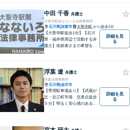
「交通事故：24時間受付可／
弁護士が介入することで賠償
中田 千香
弁護士
金の大幅な増額が実現できる
大聖寺駅前なないろ法律事務所
ケースあり」【休日・夜間相
石川県
加賀市
大聖寺駅
から徒歩1分
|
談可】
【大聖寺駅徒歩1分】【石川
詳細を見
県・福井県周辺で活動する弁
る
護士】依頼者さまの希望を尊
重し、それぞれの状況に応じ
た法的手段を遂行します。お
一人で抱えることなく、お気
浮葉 遼
軽にご相談ください。土日祝
弁護士
も対応可能です。【法テラス
浮葉法律事務所
可】
石川県
金沢市
|
【専用駐車場あり】【武蔵が
詳細を見
辻・近江町市場 交差点徒歩
る
５分】明るく安心感のある事
務所です。