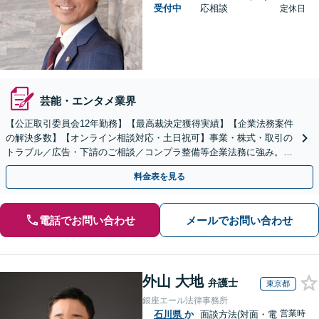
受付中
応相談
定休日
芸能・エンタメ業界
【公正取引委員会12年勤務】【最高裁決定獲得実績】【企業法務案件
の解決多数】【オンライン相談対応・土日祝可】事業・株式・取引の
トラブル／広告・下請のご相談／コンプラ整備等企業法務に強み。株
式の相続／誹謗中傷対策／不動産問題まで幅広く対応！
料金表を見る
電話でお問い合わせ
メールでお問い合わせ
外山 大地
弁護士
東京都
銀座エール法律事務所
営業時
石川県
か
面談方法(対面・電