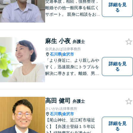
交通事故，相続，債務整理，
詳細を見
離婚その他一般民事を幅広く
る
サポート。 親身に相談をお聞
きします。
麻生 小夜
弁護士
金沢あおば法律事務所
石川県
金沢市
|
「より身近に、より親しみや
詳細を見
すく」迅速親身にトラブルを
る
解決に導きます。離婚、男女
間トラブル、借金、相続等の
問題から事業の問題まで幅広
く取り組んでいます。お気軽
にご相談ください。
高田 健司
弁護士
さいがわ法律事務所
石川県
金沢市
|
【尾山神社、近江町市場近
詳細を見
く】【弁護士登録１５年以
る