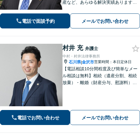
産など、あらゆる解決実績あります！
皆さまの状況に合った解決方法をご提
案します。個人事務所で手厚い対応◎
電話で面談予約
メールでお問い合わせ
【完全個室】お困りの際はお早めにご
相談ください！
村井 充
弁護士
中村・村井法律事務所
石川県
金沢市
営業時間：本日定休日
|
【電話相談10分間程度及び簡単なメー
ル相談は無料】相続（遺産分割、相続
放棄）・離婚（財産分与、慰謝料）・
男女問題・刑事（身体拘束からの釈
放、不起訴等）【弁護士歴10年以上】
話しやすい雰囲気を作ること・わかり
やすい言葉での説明を心がけていま
す。
電話でお問い合わせ
メールでお問い合わせ