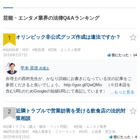
芸能・エンタメ業界の法律Q&Aランキング
1
オリンピック非公式グッズ作成は違法ですか？
#知的財産・特許
#製造業
#芸能・エンタメ業界
2018年2月7日
役にたった
14
甲本 晃啓
弁護士
弁理士の西村先生が、かなり詳細にお書きになっている次の記事をご
参照くださると良いでしょう。 http://goo.gl/QwQMiv （※日本語を
含むURLのためGoogleの短縮URLにて表記しています） 私も同先生と
同じ意見です。 商品（グッズ）への使用ということであれば、少なく
とも不正競争防止法上の問題は生じうると思います。
2
近隣トラブルで営業妨害を受ける飲食店の法的対
策相談
#近隣トラブル（隣人・騒音・ペット問題）
#芸能・エンタメ業界
#顧問弁護士契約
#個人事業主・フリーランス
#住民・入居者・買主側
2025年8月15日
役にたった
4