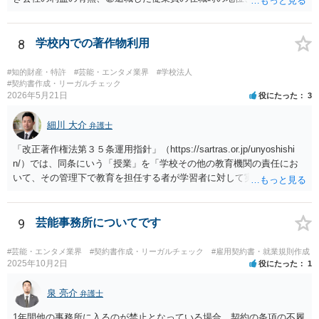
定の有無、④競業避止義務の存続期間、⑤禁止される競業行為の範
囲、⑥代償措置の有無といった判断要素によって検討されます。 いず
れにしても、書面を拝見するなど具体的な事情を詳しくお伺いする必
8
学校内での著作物利用
要はありますが、上記判断要素に照らす限り、ご相談のケースにおい
ては会社側の請求は認められにくいのではないかという印象です。
#知的財産・特許
#芸能・エンタメ業界
#学校法人
#契約書作成・リーガルチェック
2026年5月21日
役にたった
3
細川 大介
弁護士
「改正著作権法第３５条運用指針」（https://sartras.or.jp/unyoshishi
n/）では、同条にいう「授業」を「学校その他の教育機関の責任にお
いて、その管理下で教育を担任する者が学習者に対して実施する教育
活動」と定義しています。 該当例として講義・実習、特別活動（学
級活動・クラブ活動・学校行事等）、部活動、課外補習授業等を、該
当しない例として自主的なボランティア活動・保護者会・ＰＴＡ活動
9
芸能事務所についてです
等を列挙しています。 本件をこれに当てはめますと、 ①主体である学
校司書は、学校図書館法第６条第１項上「専ら学校図書館の職務に従
#芸能・エンタメ業界
#契約書作成・リーガルチェック
#雇用契約書・就業規則作成
事する職員」と位置づけられ、運用指針にいう「教育を担任する者」
2025年10月2日
役にたった
1
に該当しません。 ②活動内容も、特別活動・学校行事等ではなく、図
書館独自の読書推進活動であり、該当例のいずれにも当たりません。
泉 亮介
弁護士
したがって、本件展示は「授業の過程」要件を満たさず、３５条によ
1年間他の事務所に入るのが禁止となっている場合、契約の条項の不履