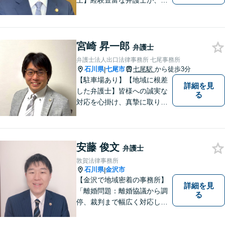
上】経験豊富な弁護士が、誠
実、丁寧に、フットワーク軽
く対応します
宮崎 昇一郎
弁護士
弁護士法人出口法律事務所 七尾事務所
石川県
七尾市
七尾駅
から徒歩3分
|
【駐車場あり】【地域に根差
詳細を見
した弁護士】皆様への誠実な
る
対応を心掛け、真摯に取り組
みたいと思います。法律トラ
ブルでお悩みの方は、お気軽
にご相談ください。充実した
安藤 俊文
法的サービスを提供しており
弁護士
ますので，どうぞ宜しくお願
敦賀法律事務所
い申し上げます。
石川県
金沢市
|
【金沢で地域密着の事務所】
詳細を見
「離婚問題：離婚協議から調
る
停、裁判まで幅広く対応し、
豊富な実績を活かして最適な
解決策をご提案いたします」