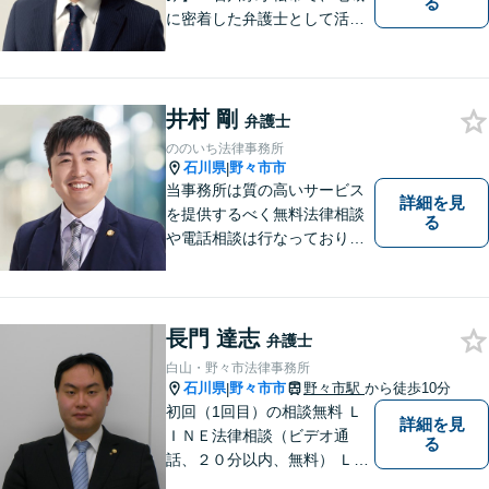
る
に密着した弁護士として活動
しています。」債務整理で新
たな人生のスタートをお手伝
い！刑事事件の示談交渉も私
にお任せください【完全個室
井村 剛
弁護士
／プライバシー配慮】
ののいち法律事務所
石川県
野々市市
|
当事務所は質の高いサービス
詳細を見
を提供するべく無料法律相談
る
や電話相談は行なっておりま
せん。相談者さまと共に歩む
弁護士として、法的サポート
をします。相続・遺言／債権
回収「スピード対応」／企業
長門 達志
弁護士
法務「顧問契約も可能」【夜
白山・野々市法律事務所
間・休日面談可】【完全個
石川県
野々市市
野々市駅
から徒歩10分
|
室】
初回（1回目）の相談無料 Ｌ
詳細を見
ＩＮＥ法律相談（ビデオ通
る
話、２０分以内、無料） ＬＩ
ＮＥ予約可（ホームページか