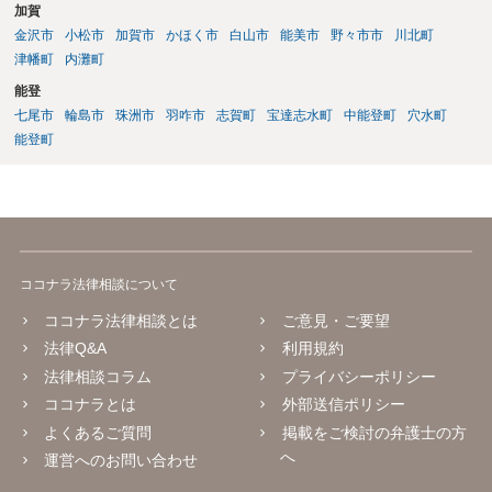
加賀
金沢市
小松市
加賀市
かほく市
白山市
能美市
野々市市
川北町
津幡町
内灘町
能登
七尾市
輪島市
珠洲市
羽咋市
志賀町
宝達志水町
中能登町
穴水町
能登町
ココナラ法律相談について
ココナラ法律相談とは
ご意見・ご要望
法律Q&A
利用規約
法律相談コラム
プライバシーポリシー
ココナラとは
外部送信ポリシー
よくあるご質問
掲載をご検討の弁護士の方
へ
運営へのお問い合わせ