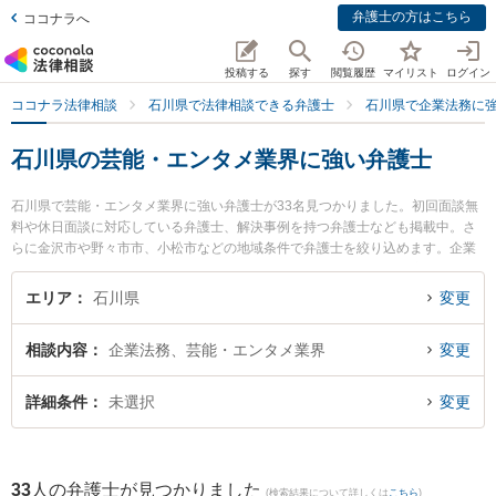
弁護士の方はこちら
ココナラへ
投稿する
探す
閲覧履歴
マイリスト
ログイン
ココナラ法律相談
石川県で法律相談できる弁護士
石川県で企業法務に
石川県の芸能・エンタメ業界に強い弁護士
石川県で芸能・エンタメ業界に強い弁護士が33名見つかりました。初回面談無
料や休日面談に対応している弁護士、解決事例を持つ弁護士なども掲載中。さ
らに金沢市や野々市市、小松市などの地域条件で弁護士を絞り込めます。企業
法務に関係する顧問弁護士契約や契約書作成・リーガルチェック、雇用契約
書・就業規則作成等の細かな分野での絞り込み検索もでき便利です。特に法律
エリア
石川県
変更
事務所Z 金沢オフィスの坂下 雄思弁護士やベリーベスト法律事務所 金沢オフィ
スの北川 茂樹弁護士、棒田法律事務所の棒田 洋平弁護士のプロフィール情報や
相談内容
企業法務、芸能・エンタメ業界
変更
弁護士費用、強みなどが注目されています。『石川県で土日や夜間に発生した
芸能・エンタメ業界のトラブルを今すぐに弁護士に相談したい』『芸能・エン
タメ業界のトラブル解決の実績豊富な近くの弁護士を検索したい』『初回相談
詳細条件
未選択
変更
無料で芸能・エンタメ業界を法律相談できる石川県内の弁護士に相談予約した
い』などでお困りの相談者さんにおすすめです。
33
人の弁護士が見つかりました
(検索結果について詳しくは
こちら
)