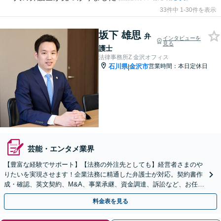
33件中 1-30件を表示
坂下 雄思
弁
インタビューを
見る
護士
法律事務所Z 金沢オフィス
石川県
金沢市
営業時間：本日定休日
|
芸能・エンタメ業界
【豊富な経験でサポート】【法務の外注先としても】経営者さまのや
りたいを実現させます！企業法務に精通した弁護士が対応。契約書作
成・確認、英文契約、M&A、事業承継、資金調達、訴訟など、お任せ
ください【複数の顧問契約プランあり】【英語対応】
料金表を見る