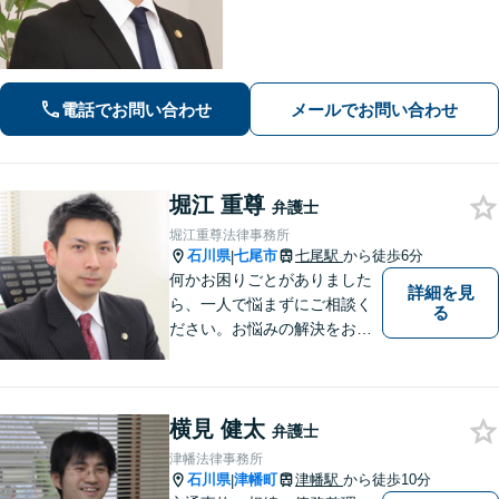
ロにした実績あり！借金問題はお任せ
ください。離婚・相続のお悩みは解決
へと導きます【地域密着の法律事務
所】【夜間・土日祝相談可】
電話でお問い合わせ
メールでお問い合わせ
堀江 重尊
弁護士
堀江重尊法律事務所
石川県
七尾市
七尾駅
から徒歩6分
|
何かお困りごとがありました
詳細を見
ら、一人で悩まずにご相談く
る
ださい。お悩みの解決をお手
伝いします。
横見 健太
弁護士
津幡法律事務所
石川県
津幡町
津幡駅
から徒歩10分
|