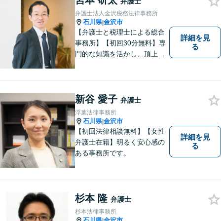
宮本 研太
弁護士
弁護士法人金沢税務法律事務所
石川県
金沢市
|
【弁護士と税理士による総合
詳細を見
事務所】【初回30分無料】専
る
門的な知識を活かし、頂上＝
「目標とすべき適切な解決」
までしっかりガイド、サポー
トします。 事務所ホームペー
ジあります。
新谷 愛子
弁護士
浮葉法律事務所
石川県
金沢市
|
【初回法律相談無料】【女性
詳細を見
弁護士在籍】明るく安心感の
る
ある事務所です。
杉本 隆
弁護士
杉本法律事務所
石川県
金沢市
|