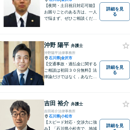
【夜間・土日祝日対応可能】
詳細を見
お困りごとのある方は、一人
る
で悩まず、ぜひご相談くださ
い。香林坊に事務所がありま
すので、お気軽にご相談くだ
さい（相談料：１時間５5００
円(税込））
沖野 陽平
弁護士
沖野陽平法律事務所
石川県
金沢市
|
【交通事故・過払金に関する
詳細を見
ご相談は初回３０分無料】法
る
律論だけではなく，あなたの
お気持ちを踏まえて最善の解
決へ導きます
吉田 裕介
弁護士
吉田裕介法律事務所
石川県
小松市
|
【スピード対応・交渉力に強
詳細を見
み】「石川県小松市で、地域