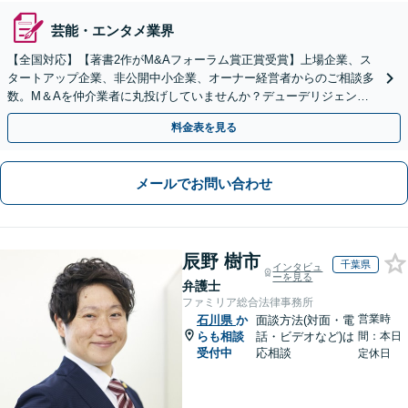
芸能・エンタメ業界
【全国対応】【著書2作がM&Aフォーラム賞正賞受賞】上場企業、ス
タートアップ企業、非公開中小企業、オーナー経営者からのご相談多
数。M＆Aを仲介業者に丸投げしていませんか？デューデリジェンス
や契約書作成・交渉はお任せください【初回無料】
料金表を見る
メールでお問い合わせ
辰野 樹市
千葉県
インタビュ
ーを見る
弁護士
ファミリア総合法律事務所
営業時
石川県
か
面談方法(対面・電
らも相談
話・ビデオなど)は
間：本日
受付中
応相談
定休日