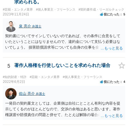
求められる。
る可能性があり、あなたのケースでも、独占禁止法上問題となり得ま
#芸能・エンタメ業界
#個人事業主・フリーランス
#契約書作成・リーガルチェック
す。 ただし、「※これら⾏為が実際に独占禁⽌法違反となるかどうか
2023年11月24日
役にたった
5
は，具体的態様に照らして個別に判断されることとなる。例えば，優
越的地位の濫⽤に関して，不当に不利益を与えるか否かは，課される
泉 亮介
弁護士
義務等の内容や期間が⽬的に照らして過⼤であるか，与える不利益の
程度，代償措置の有無やその⽔準，あらかじめ⼗分な協議が⾏われた
契約書についてサインしていないのであれば、その条件に合意をして
か等を考慮の上，個別具体的に判断される」という指摘もなされてい
いたということにはなりませんので、違約金について支払う必要はな
るので、ご事案に応じ、挙げられている事情を具体的に検討して行く
いでしょう。 損害賠償請求等についても自身の仕事を全て処理してか
必要があります。 なお、退所等で事務所側と揉めるようであれば、弁
ら辞めるのであれば一般的には負担義務はないかと思われます。
護士に直接相談・依頼し、事務所側と交渉にあたってもらう方法もあ
るかと思います。 （参考）「⼈材分野における公正取引委員会の取
5
著作人格権を行使しないことを求められた場合
組」（令和元年９月２５日 公正取引委員会）６頁 https://www.jftc.g
o.jp/houdou/kouenkai/190925kondan_file/siryou2.pdf
#知的財産・特許
#芸能・エンタメ業界
#個人事業主・フリーランス
2022年6月2日
役にたった
4
佐山 亮介
弁護士
一発目の契約案文としては、企業側は自社にとことん有利な内容を提
示してくるのがほとんどなので、交渉の余地はあると思います。著作
権譲渡や賠償責任の問題と併せて、たとえば解除の場合のクリエータ
ー側への補償を設けさせるといった修正要望は出してみる価値があり
ます（実際、民法の原則では一方的な委任契約の解除には、必要に応