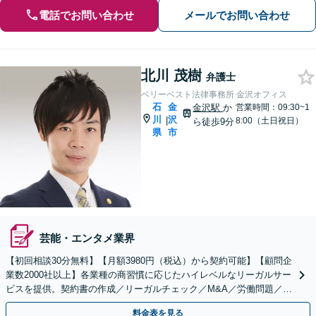
電話でお問い合わせ
メールでお問い合わせ
北川 茂樹
弁護士
ベリーベスト法律事務所 金沢オフィス
石
金
金沢駅
か
営業時間：09:30~1
川
沢
|
8:00（土日祝日）
ら徒歩9分
県
市
芸能・エンタメ業界
【初回相談30分無料】【月額3980円（税込）から契約可能】【顧問企
業数2000社以上】各業種の商習慣に応じたハイレベルなリーガルサー
ビスを提供。契約書の作成／リーガルチェック／M&A／労働問題／知
的財産等、お任せください【他士業連携可能】
料金表を見る