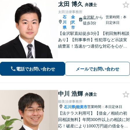
太田 博久
弁護士
太田法律事務所
石
金
金沢駅
から
営業時間：本
川
沢
|
日定休日
徒歩3分
県
市
【金沢駅直結徒歩3分】【初回無料相談
あり】【刑事事件】性犯罪など示談実
績豊富！迅速かつ適切な対応を心がけ
ています【離婚・男女問題】感情的に
なりがちな場面でも冷静かつ戦略的な
対応で、適切な解決へと導きます。
電話でお問い合わせ
メールでお問い合わせ
中川 浩輝
弁護士
能美法律事務所
石川県
能美市
営業時間：本日定休日
|
【法テラス利用可】【借金／相続の初
回相談無料】年間300件以上の相談に対
応！破産により1000万円超の借金をゼ