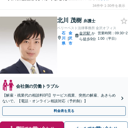
34件中 1-30件を表示
北川 茂樹
弁護士
ベリーベスト法律事務所 金沢オフィス
石
金
金沢駅
か
営業時間：09:30~2
川
沢
|
1:00（平日）
ら徒歩9分
県
市
会社側の労働トラブル
【解雇・残業代の相談料0円】サービス残業、突然の解雇、あきらめ
ないで。【電話・オンライン相談対応（予約制）】
料金表を見る