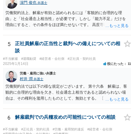
濵門 俊也
弁護士
手金をもらうということはありますが、1回限りの関係ではなく顧問の
関係なので、あまり好ましい処理ではありません。 事件終了後、顧問
労働契約法上、解雇が有効と認められるには「客観的に合理的な理
が切れる可能性があるからです。 つまり、弁護士は、儲かるためでは
由」と「社会通念上相当性」が必要です。しかし「能力不足」だけを
なく、顧問会社のためにその意思（それこそ会社の現在及び今後の戦
理由にすると、その条件をほぼ満たせないです。 高度専門職であって
略）を踏まえたうえで事件を遂行していると推測されます。 ＞②原告
も、 ・具体的な業績評価や数値目標との乖離を示す証拠 ・教育・指導
は年俸が1200万円と高かったこともあり、復職を希望しております。
や配置転換などの改善措置を尽くした記録 を揃えないと、裁判所は
復職の気持ちを萎えさす意味で、ずるずると、裁判を引き延ばしてい
「合理的な解雇理由」とは認めないためです。 そのため、「能力不
5
正社員解雇の正当性と裁判への備えについての相
る作戦もあるのでしょうか？ 原告は、その年俸に執着があるというこ
足」で解雇を争われると、会社側が立証責任を果たせず、まず裁判に
談
とで復職の意思があるということであればなおさら、時間がかかった
勝てない（＝解雇無効と判断されやすい）のです。 ご質問者様のイメ
からと言って復職の気持ちが萎えるということはあまりありません。
#不当解雇
#退職勧奨
#経営者・会社側
#正社員・契約社員
ージとは逆で、「高年俸・高度専門職だからこそ」、客観性・合理性
2025年1月14日
役にたった
11
現在、原告的に勝ち筋の見通しが十分あるということであれば、バッ
をより厳しく求められ、能力不足理由で解雇が認められるハードルは
クペイに対する期待から、萎える理由はまず見当たりません。 つまり
むしろ高くなります。 中途の高度人材を能力不足で解雇するときは、
労働・雇用に強い弁護士
会社も原告の取下を狙っているという作戦の問題ではなく、上記、顧
① 導入期の評価基準と実績の比較 ② 複数回にわたる注意・指導・教
村井 潤
弁護士
問会社の意思の問題だと思われます。 ＞反論の書面も、矛盾だらけの
育の実施 ③ 配置転換などほかの改善策の検討 などをしっかり記録し
労働契約法では以下の様な規定がございます。 第十六条 解雇は、客
反論となっており、論理破綻もしており、もうダメです。担当役員の
ておかないと、解雇は無効とされる可能性が極めて高いです。
観的に合理的な理由を欠き、社会通念上相当であると認められない場
言葉をそのまま、文章にしたのか、一貫したストーリー性もありませ
合は、その権利を濫用したものとして、無効とする。 【ご質問１に対
ん。 とありますが、代理人弁護士としては、事実経験者が述べたこと
して】 「役員に逆らった」ということの内容次第ですが、 役員がどの
をそのまま事実主張するしかありません。事実として矛盾がないよう
ような命令を下し、それにどの様な逆らい方をしたのかによっては、
にストーリー性を与えるとそれは事実の捏造を伴うからです。
権利の濫用として解雇が無効とされる恐れはあると思います。 【ご質
6
解雇裁判での兵糧攻めの可能性についての相談
問２に対して】 得ている給与が高かったかどうかは、普通解雇の上で
は判断が難しいと思います。 経営上整理解雇の必要がある際の場合と
#不当解雇
#正社員・契約社員
#労働・雇用契約違反
#経営者・会社側