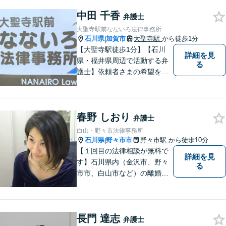
さい（相談料：１時間５5００
円(税込））
中田 千香
弁護士
大聖寺駅前なないろ法律事務所
石川県
加賀市
大聖寺駅
から徒歩1分
|
【大聖寺駅徒歩1分】【石川
詳細を見
県・福井県周辺で活動する弁
る
護士】依頼者さまの希望を尊
重し、それぞれの状況に応じ
た法的手段を遂行します。お
一人で抱えることなく、お気
春野 しおり
軽にご相談ください。土日祝
弁護士
も対応可能です。【法テラス
白山・野々市法律事務所
可】
石川県
野々市市
野々市駅
から徒歩10分
|
【１回目の法律相談が無料で
詳細を見
す】石川県内（金沢市、野々
る
市市、白山市など）の離婚、
相続、交通事故や慰謝料など
のトラブルについて、お気軽
にご相談ください。女性の方
長門 達志
のお悩みも、女性の弁護士が
弁護士