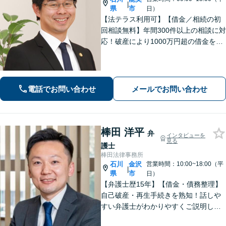
|
県
市
日）
【法テラス利用可】【借金／相続の初
回相談無料】年間300件以上の相談に対
応！破産により1000万円超の借金をゼ
ロにした実績あり！借金問題はお任せ
ください。離婚・相続のお悩みは解決
へと導きます【地域密着の法律事務
所】【夜間・土日祝相談可】
電話でお問い合わせ
メールでお問い合わせ
棒田 洋平
弁
インタビューを
見る
護士
棒田法律事務所
石川
金沢
営業時間：10:00~18:00（平
|
県
市
日）
【弁護士歴15年】【借金・債務整理】
自己破産・再生手続きを熟知！話しや
すい弁護士がわかりやすくご説明しま
す。不安や悩みを解消して、生活の立