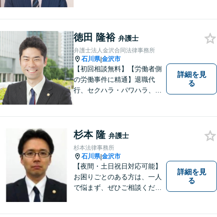
豊富な実績を活かして最適な
解決策をご提案いたします」
「交通事故：24時間受付可／
弁護士が介入することで賠償
徳田 隆裕
弁護士
金の大幅な増額が実現できる
弁護士法人金沢合同法律事務所
ケースあり」【休日・夜間相
石川県
金沢市
|
談可】
【初回相談無料】【労働者側
詳細を見
の労働事件に精通】退職代
る
行、セクハラ・パワハラ、労
災、未払い給与請求はお任せ
ください！【弁護士歴10年以
上】離婚問題、不動産トラブ
ルも対応可能【メール相談／
杉本 隆
弁護士
ビデオ面談可】【土曜日も対
杉本法律事務所
応】
石川県
金沢市
|
【夜間・土日祝日対応可能】
詳細を見
お困りごとのある方は、一人
る
で悩まず、ぜひご相談くださ
い。香林坊に事務所がありま
すので、お気軽にご相談くだ