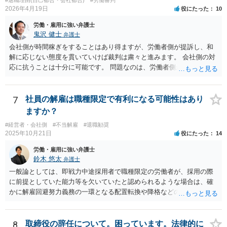
は事案が異なると思われます。 【ご質問３に対して】 「協調性のな
#退職理由(自己都合・会社都合)
#労働審判
2026年4月19日
役にたった
10
さ」＝能力不足ということにもならない様に思います。 指導や面談も
なく解雇ちうことをされたのでしたら、反省するチャンスも与えなか
労働・雇用に強い弁護士
ったと評価されることになろうかと思われます。 以上、ご質問が簡略
鬼沢 健士
弁護士
ですので、一般論的な私見としてお答えします。 ご参考になさって下
会社側が時間稼ぎをすることはあり得ますが、労働者側が提訴し、和
さい。
解に応じない態度を貫いていけば裁判は粛々と進みます。 会社側の対
応に抗うことは十分に可能です。 問題なのは、労働者側が「争わな
い」「諦める」態度をとることです。
7
社員の解雇は職種限定で有利になる可能性はあり
ますか？
#経営者・会社側
#不当解雇
#退職勧奨
2025年10月21日
役にたった
14
労働・雇用に強い弁護士
鈴木 悠太
弁護士
一般論としては、即戦力中途採用者で職種限定の労働者が、採用の際
に前提としていた能力等を欠いていたと認められるような場合は、確
かに解雇回避努力義務の一環となる配置転換や降格などの措置は必ず
しも求められませんし、新卒総合職などの場合と比べると相対的には
解雇の有効性が認められやすい傾向にあります。 しかし、このような
場合でも、「会社が当該労働者に対してどの程度改善の機会を与えた
8
取締役の辞任について。困っています。法律的に