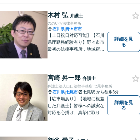
木村 弘
弁護士
ののいち法律事務所
石川県
野々市市
|
【土日祝日対応可能】【石川
詳細を見
県庁勤務経験有り】野々市市
る
最初の法律事務所，地域密着
型，お気軽にご相談くださ
い。
宮崎 昇一郎
弁護士
弁護士法人出口法律事務所 七尾事務所
石川県
七尾市
七尾駅
から徒歩3分
|
【駐車場あり】【地域に根差
詳細を見
した弁護士】皆様への誠実な
る
対応を心掛け、真摯に取り組
みたいと思います。法律トラ
ブルでお悩みの方は、お気軽
にご相談ください。充実した