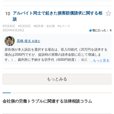
す。 また、そういう駆け引きは、裁判所における心象はよくないで
題となるのは，親会社からの圧力により，子会社の代表取締役があな
す。 それと認定はある事実と証拠の関係でされるので、一般の方が思
たの辞任に応じてくれない場合ですね。 子会社の代表取締役が全く動
うほどに駆け引き的な要素はありません。
10
アルバイト同士で起きた損害賠償請求に関する相
いてくれないと，辞任の登記をするためには，最終的には訴訟を提起
する必要が生じます。
談
#労災対応
#労災対応
#経営者・会社側
#セクハラ
2024年6月28日
役にたった
6
髙橋 俊太
弁護士
原告側が本人訴訟を選択する場合は、収入印紙代（20万円を請求する
場合は2000円ですが、提訴時の実際の請求金額に応じて増減しま
す。）、裁判所に予納する切手代（6000円程度）、出廷する際の交通
費などがかかります。 被告側が本人訴訟で対応する場合は、交通費、
書類郵送代（通信費等）の負担が考えられます。 弁護士に委任する場
合には、上記に加えて弁護士費用が必要となるのは、原告被告共通で
もっとみる
す。
会社側の労働トラブルに関連する法律相談コラム