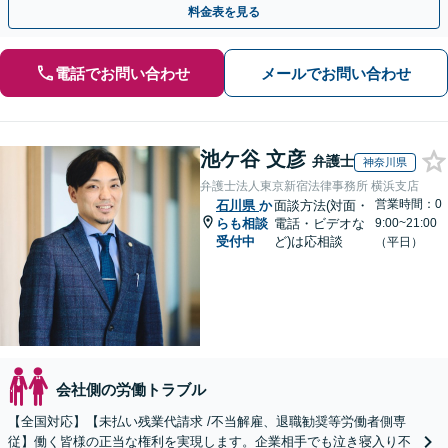
料金表を見る
電話でお問い合わせ
メールでお問い合わせ
池ケ谷 文彦
弁護士
神奈川県
弁護士法人東京新宿法律事務所 横浜支店
営業時間：0
石川県
か
面談方法(対面・
らも相談
電話・ビデオな
9:00~21:00
受付中
ど)は応相談
（平日）
会社側の労働トラブル
【全国対応】【未払い残業代請求 /不当解雇、退職勧奨等労働者側専
従】働く皆様の正当な権利を実現します。企業相手でも泣き寝入り不