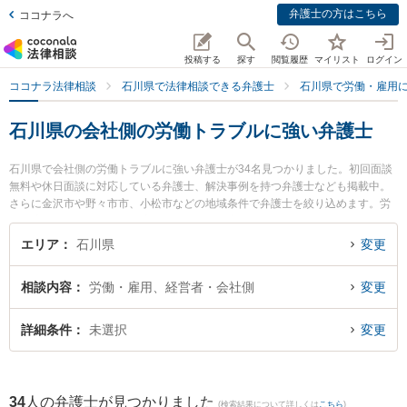
弁護士の方はこちら
ココナラへ
投稿する
探す
閲覧履歴
マイリスト
ログイン
ココナラ法律相談
石川県で法律相談できる弁護士
石川県で労働・雇用
石川県の会社側の労働トラブルに強い弁護士
石川県で会社側の労働トラブルに強い弁護士が34名見つかりました。初回面談
無料や休日面談に対応している弁護士、解決事例を持つ弁護士なども掲載中。
さらに金沢市や野々市市、小松市などの地域条件で弁護士を絞り込めます。労
働・雇用に関係する不当解雇や退職勧奨、内定取消等の細かな分野での絞り込
み検索もでき便利です。特にベリーベスト法律事務所 金沢オフィスの北川 茂樹
エリア
石川県
変更
弁護士や藤野法律事務所の角藤 佑樹弁護士、井奈法律事務所の井奈 尚史弁護士
のプロフィール情報や弁護士費用、強みなどが注目されています。『石川県で
相談内容
労働・雇用、経営者・会社側
変更
土日や夜間に発生した会社側の労働トラブルのトラブルを今すぐに弁護士に相
談したい』『会社側の労働トラブルのトラブル解決の実績豊富な近くの弁護士
を検索したい』『初回相談無料で会社側の労働トラブルを法律相談できる石川
詳細条件
未選択
変更
県内の弁護士に相談予約したい』などでお困りの相談者さんにおすすめです。
34
人の弁護士が見つかりました
(検索結果について詳しくは
こちら
)