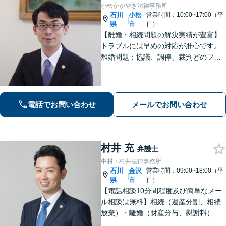
小松かがやき法律事務所
石川
小松
営業時間：10:00~17:00（平
|
県
市
日）
【離婚・相続問題の解決実績が豊富】
トラブルには早めの対応が肝心です。
離婚問題：協議、調停、裁判どのフェ
ーズからも対応可。相続問題：遺言書
作成で相続トラブルのリスク減少／形
式や内容について丁寧にアドバイス
【駐車場あり】【法テラス可】
電話でお問い合わせ
メールでお問い合わせ
村井 充
弁護士
中村・村井法律事務所
石川
金沢
営業時間：09:00~18:00（平
|
県
市
日）
【電話相談10分間程度及び簡単なメー
ル相談は無料】相続（遺産分割、相続
放棄）・離婚（財産分与、慰謝料）・
男女問題・刑事（身体拘束からの釈