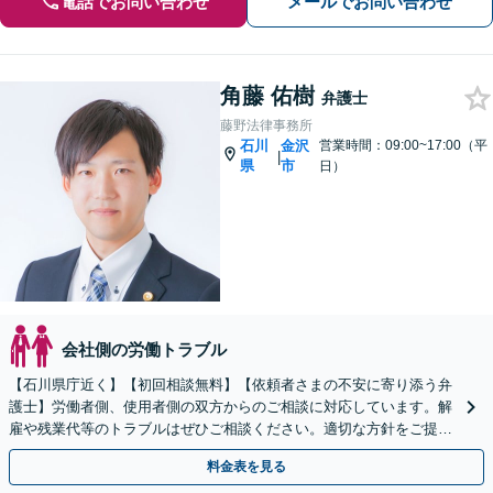
電話でお問い合わせ
メールでお問い合わせ
角藤 佑樹
弁護士
藤野法律事務所
石川
金沢
営業時間：09:00~17:00（平
|
県
市
日）
会社側の労働トラブル
【石川県庁近く】【初回相談無料】【依頼者さまの不安に寄り添う弁
護士】労働者側、使用者側の双方からのご相談に対応しています。解
雇や残業代等のトラブルはぜひご相談ください。適切な方針をご提示
し、納得できる解決を目指します。
料金表を見る