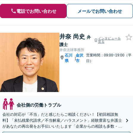
電話でお問い合わせ
メールでお問い合わせ
井奈 尚史
弁
インタビューを
見る
護士
井奈法律事務所
石川
金沢
営業時間：09:00~19:00（平
|
県
市
日）
会社側の労働トラブル
会社の対応が「不当」だと感じたらご相談ください！【初回相談無
料】「未払残業代請求／不当解雇／ハラスメント」経験豊富な弁護士
があなたの再出発をお手伝いいたします「企業からの相談も多数・労
務管理もお任せ」【電話・メール相談可】