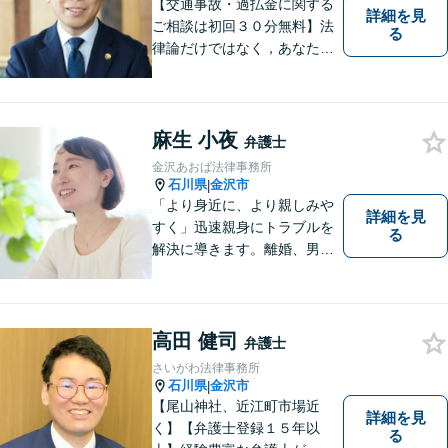
【交通事故・過払金に関する
詳細を見
ご相談は初回３０分無料】法
る
律論だけではなく，あなたの
お気持ちを踏まえて最善の解
決へ導きます
麻生 小夜
弁護士
金沢あおば法律事務所
石川県
金沢市
|
「より身近に、より親しみや
詳細を見
すく」迅速親身にトラブルを
る
解決に導きます。離婚、男女
間トラブル、借金、相続等の
問題から事業の問題まで幅広
く取り組んでいます。お気軽
にご相談ください。
高田 健司
弁護士
さいがわ法律事務所
石川県
金沢市
|
【尾山神社、近江町市場近
詳細を見
く】【弁護士登録１５年以
る