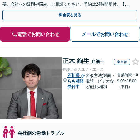
要。会社への疑問や悩み、ご相談ください。予約は24時間受付。【初
回面談無料】【夜間・休日対応可】
料金表を見る
電話でお問い合わせ
メールでお問い合わせ
正木 絢生
弁護士
東京都
弁護士法人ユア・エース
営業時間：0
石川県
か
面談方法(対面・
らも相談
電話・ビデオな
9:00~18:00
受付中
ど)は応相談
（平日）
会社側の労働トラブル