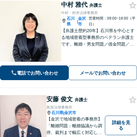
中村 雅代
弁護士
中村・村井法律事務所
石川
金沢
営業時間：09:00~18:00（平
|
県
市
日）
【弁護士歴約20年】石川県を中心とす
る地域密着型事務所のベテラン弁護士
です。離婚・男女問題／借金問題／刑
事事件など、依頼者さまのお困りごと
に、親身になって解決してまいりま
す。【法テラス利用可】【専用駐車場
あり】
電話でお問い合わせ
メールでお問い合わせ
安藤 俊文
弁護士
敦賀法律事務所
石川県
金沢市
|
【金沢で地域密着の事務所】
詳細を見
「離婚問題：離婚協議から調
る
停、裁判まで幅広く対応し、