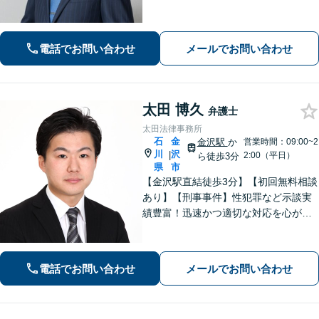
放、不起訴等）【弁護士歴10年以上】
話しやすい雰囲気を作ること・わかり
やすい言葉での説明を心がけていま
電話でお問い合わせ
メールでお問い合わせ
す。
太田 博久
弁護士
太田法律事務所
石
金
金沢駅
か
営業時間：09:00~2
川
沢
|
2:00（平日）
ら徒歩3分
県
市
【金沢駅直結徒歩3分】【初回無料相談
あり】【刑事事件】性犯罪など示談実
績豊富！迅速かつ適切な対応を心がけ
ています【離婚・男女問題】感情的に
なりがちな場面でも冷静かつ戦略的な
対応で、適切な解決へと導きます。
電話でお問い合わせ
メールでお問い合わせ