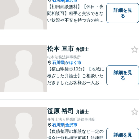
石川県
金沢市
|
室】
【初回面談無料】【休日・夜
詳細を見
間相談可】相手と交渉できな
る
い状況や不安を持つ方の抱え
る問題を解決するため、法律
を活かし、依頼者様を守りま
す。悩んでいる人は、一度弁
護士に話を聞いてもらうこと
松本 亘市
弁護士
でトラブル解決のきっかけを
松本法務法律事務所
つかむことができるかもしれ
石川県
かほく市
|
ません。
【横山駅徒歩10分】【地域に
詳細を見
根ざした弁護士】ご相談いた
る
だきましたお客様お一人お一
人の幸せの為に力を尽くしま
す。交通事故／借金問題／離
婚問題／相続問題／刑事事件
など、幅広く対応可能。【夜
笹原 裕司
弁護士
間／休日対応可能】どうぞお
弁護士法人尾張町法律事務所
気軽にご相談ください。
石川県
金沢市
|
【負債整理の相談など一定の
詳細を見
場合は無料相談可能】法律問