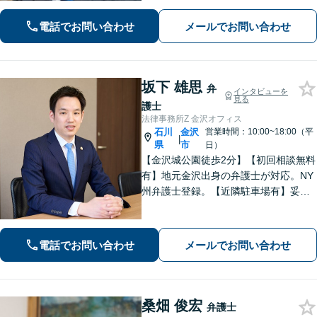
て直しをサポートします！【電話相談
可】
電話でお問い合わせ
メールでお問い合わせ
坂下 雄思
弁
インタビューを
見る
護士
法律事務所Z 金沢オフィス
石川
金沢
営業時間：10:00~18:00（平
|
県
市
日）
【金沢城公園徒歩2分】【初回相談無料
有】地元金沢出身の弁護士が対応。NY
州弁護士登録。【近隣駐車場有】妥協
なき探求心で、最善の結果を目指しま
す。【企業法務】債権回収、インター
ネット、英文契約はお任せ！
電話でお問い合わせ
メールでお問い合わせ
桑畑 俊宏
弁護士