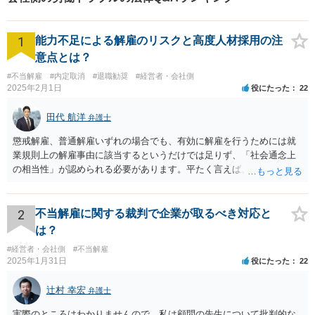
1
能力不足による解雇のリスクと高度人材採用の注
意点とは？
#不当解雇
#内定取消
#退職勧奨
#経営者・会社側
2025年2月1日
役にたった
22
田代 航洋
弁護士
懲戒解雇、普通解雇いずれの場合でも、有効に解雇を行うためには就
業規則上の解雇事由に該当するというだけでは足りず、「社会通念上
の相当性」が認められる必要があります。平たく言えば、解雇の原因
となった行為が解雇に値するほどの行為かということが厳格に判断さ
れます。 日本の労働法上、解雇は非常にハードルが高いです。 解雇が
有効か無効かという点は能力不足の程度にもよりますが、顧問弁護士
2
不当解雇に関する裁判で企業が取るべき対応と
の先生は具体的な事情を検討した上で能力不足の程度が解雇を有効と
は？
するほどではないと判断されたのだと思います。 例えば、無断欠勤を
#経営者・会社側
#不当解雇
連続する、会社のお金を横領する等の場合には一発で解雇した場合で
2025年1月31日
役にたった
22
も有効と判断されるケースも多いですが、たしかに能力不足のみの場
合はかなり解雇のハードルが高いと言わざるを得ません。 なお、懲戒
辻村 幸宏
弁護士
解雇の場合には、戒告、譴責、減給、出勤停止等解雇よりも軽い処分
を行い、改善を促したもののそれでも改善されない場合には解雇に踏
実際のところはわかりませんので、私は顧問の先生について批判的な