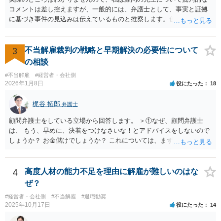
み切る等段階的に手順をい踏んだ場合は解雇が有効と判断される可能
コメントは差し控えますが、一般的には、弁護士として、事実と証拠
性が高まります。 高度人材の中途社員だから直ちに解雇しやすいとい
に基づき事件の見込みは伝えているものと推察します。仮に弁護士の
うわけではありませんが、高度人材の中途社員の場合は雇用契約上、
アドバイスが不十分であったり、説得が上手でなかったとしても、そ
相応に高い能力を求められているため能力不足か否かの判断が給与の
れを経営者自身が問題と感じていないのであれば、また、こちらにお
低い新卒の社員と比較すると厳格に判断される結果、解雇の有効性の
書きのような経営者のマインドからすれば、弁護士のせいではなく、
3
不当解雇裁判の戦略と早期解決の必要性について
判断が比較的甘くなるという可能性はあると考えます。 もっとも、高
根本的には弁護士選び含めて経営者の判断であり、責任ではないかと
の相談
度人材の中途社員の場合でもやはり解雇のハードルは相応に高いもの
思います。実際、事件の見込みが芳しくないことやリスクをいくらお
となります。 今回のようなリスクを避ける観点からは、会社側として
#不当解雇
#経営者・会社側
伝えしても考えを変えていただけない経営者や依頼者はいますし、代
2026年1月8日
役にたった
18
無期雇用契約ではなく有期雇用契約で募集する、試用期間付を設け
理人として説明説得を尽くしてもあくまで決めるのは依頼者ですか
る、業務委託契約を検討するという方法もあり得るかと存じます。
ら、事件がうまくいかないことの責任は弁護士にあるわけではない、
梶谷 拓郎
（※業務委託契約を検討される場合は、運用面によっては実質的に雇
弁護士
ということも多いと思います。そのような場合、仕事をしていて心地
用契約関係であると判断されるリスクもありますので顧問弁護士の先
の良いものではないので自ら辞任を検討することもありますが、最終
顧問弁護士をしている立場から回答します。 ＞①なぜ、顧問弁護士
生にもご相談の上慎重にご判断ください。）
的にはお分かりいただけるだろうと考えて続けることもあります。 ご
は、 もう、早めに、決着をつけなさいな！とアドバイスをしないので
相談者さんが、今の弁護士さんの対応や方針に疑問を持ち、それによ
しょうか？ お金儲けでしょうか？ これについては、まず基本的に顧問
り経営者の考えが歪められ、このままでは会社がたち行かなくなると
弁護士は、依頼者（顧問会社）の意思（経営陣の意思）に従って、事
懸念するのであれば、ご相談者さんが経営者に対してその旨を伝え、
件を受任して遂行します。 そしてあなたの言う「早めに、決着をつけ
考えを改められるよう進言なさってはいかがでしょうか。
なさいな！」が意味するところは、「敗訴的和解」ということです
4
高度人材の能力不足を理由に解雇が難しいのはな
が、それには弁護士報酬はつきませんので、弁護士は確かに儲かりま
ぜ？
せん。 しかし、逆に負け筋の事件をズルズルすることは、着手金を増
#経営者・会社側
#不当解雇
#退職勧奨
額してもらえるわけでもない他方で、弁護士報酬も期待できないた
2025年10月17日
役にたった
14
め、むしろ他の事件処理ができないという意味で弁護士にも損害が増
すことはあっても、基本的に儲かることにはなりません。 控訴審で着