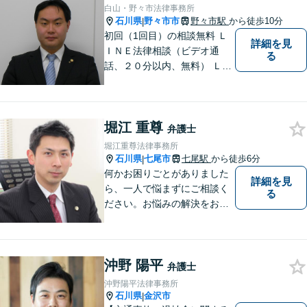
相談にのることができます。
白山・野々市法律事務所
【女性弁護士在籍】
石川県
野々市市
野々市駅
から徒歩10分
|
初回（1回目）の相談無料 Ｌ
詳細を見
ＩＮＥ法律相談（ビデオ通
る
話、２０分以内、無料） ＬＩ
ＮＥ予約可（ホームページか
ら友だち追加） 法テラス（法
律扶助）利用可 借金問題（破
堀江 重尊
産、個人再生、任意整理）
弁護士
や、 離婚、相続、交通事故、
堀江重尊法律事務所
慰謝料などの問題解決をお手
石川県
七尾市
七尾駅
から徒歩6分
|
伝いします
何かお困りごとがありました
詳細を見
ら、一人で悩まずにご相談く
る
ださい。お悩みの解決をお手
伝いします。
沖野 陽平
弁護士
沖野陽平法律事務所
石川県
金沢市
|