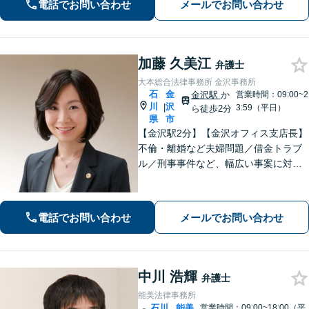
電話でお問い合わせ
メールでお問い合わせ
い。【弁護士歴20年以上】
加藤 久美江
弁護士
大本総合法律事務所 金沢事務所
石
金
金沢駅
か
営業時間：09:00~2
川
沢
|
3:59（平日）
ら徒歩2分
県
市
【金沢駅2分】【金沢オフィス支店長】
不倫・離婚など夫婦問題／借金トラブ
ル／刑事事件など、幅広い事案に対応
しております。話しやすく親身な対応
が持ち味です。明るい雰囲気の事務所
ですので、リラックスしてお話しいた
電話でお問い合わせ
メールでお問い合わせ
だけると思います。法テラスOK
中川 浩輝
弁護士
能美法律事務所
石川
能美
営業時間：09:00~18:00（平