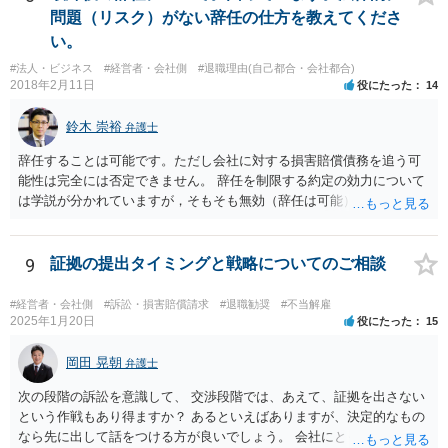
か」との点はやはり重要な要素となり（業務改善計画など、御指摘の
問題（リスク）がない辞任の仕方を教えてくださ
手段はその一例となるでしょう）、裁判上もこの点について争点化す
い。
る可能性が高いと思います。 具体的事案での見通しや戦略については
#法人・ビジネス
#経営者・会社側
#退職理由(自己都合・会社都合)
個別事情によりますので、顧問弁護士の先生等とよくご相談なさるの
2018年2月11日
役にたった
14
が良いかと思います。
鈴木 崇裕
弁護士
辞任することは可能です。ただし会社に対する損害賠償債務を追う可
能性は完全には否定できません。 辞任を制限する約定の効力について
は学説が分かれていますが，そもそも無効（辞任は可能）と考える説
と，辞任の効力自体は認め，会社に対する債務不履行責任を負わされ
る可能性があると考える説が有力です。 ただし，いずれの説をとった
場合でも，会社にとって「不利な時期」に辞任したときは，「やむを
9
証拠の提出タイミングと戦略についてのご相談
得ない事由」がない限り，会社の損害を賠償しなければならなくなり
ます。 健康上の理由は「やむを得ない事由」の典型ですが，程度によ
#経営者・会社側
#訴訟・損害賠償請求
#退職勧奨
#不当解雇
って異なります。 子会社の代表取締役が辞任を認めてくれるのであれ
2025年1月20日
役にたった
15
ば，少なくとも法律上は，親会社（子会社にとっての株主）の承諾は
必要ありません。 なお，子会社の代表取締役には，取締役辞任の登記
岡田 晃朝
弁護士
をしてもらわなければなりません。 親会社が株主代表訴訟を提起する
次の段階の訴訟を意識して、 交渉段階では、あえて、証拠を出さない
ことは理論上可能ですが，あなたに対して追及できる責任は，あなた
という作戦もあり得ますか？ あるといえばありますが、決定的なもの
自身が会社に対して追う責任（例えば任務懈怠責任）の範囲に留まり
なら先に出して話をつける方が良いでしょう。 会社にとっても負担で
ます。子会社の負債をあなたに負わせることはできません。 実際上問