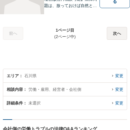
る
題は、放っておけば自然と解
消される、解決されるもので
はありません。 適切な対処を
行うことが、解決への近道と
1ページ目
なります。 お気軽にご相談く
前へ
次へ
(2ページ中)
ださい。
エリア
石川県
変更
相談内容
労働・雇用、経営者・会社側
変更
詳細条件
未選択
変更
会社側の労働トラブルの法律Q&Aランキング