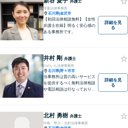
新谷 愛子
法的サービスを提供しており
弁護士
ますので，どうぞ宜しくお願
浮葉法律事務所
い申し上げます。
石川県
金沢市
|
【初回法律相談無料】【女性
詳細を見
弁護士在籍】明るく安心感の
る
ある事務所です。
井村 剛
弁護士
ののいち法律事務所
石川県
野々市市
|
当事務所は質の高いサービス
詳細を見
を提供するべく無料法律相談
る
や電話相談は行なっておりま
せん。相談者さまと共に歩む
弁護士として、法的サポート
をします。相続・遺言／債権
回収「スピード対応」／企業
北村 勇樹
弁護士
法務「顧問契約も可能」【夜
中島・早川・北村法律事務所
間・休日面談可】【完全個