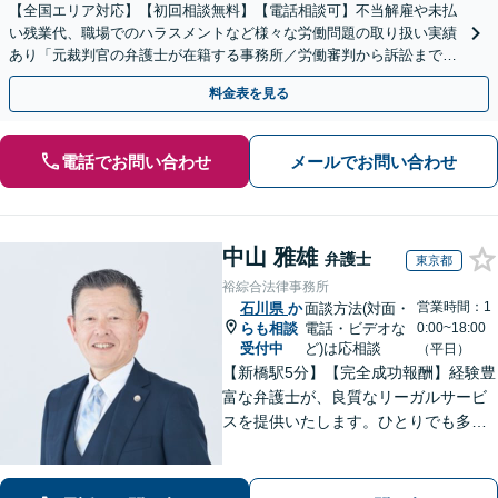
【全国エリア対応】【初回相談無料】【電話相談可】不当解雇や未払
い残業代、職場でのハラスメントなど様々な労働問題の取り扱い実績
あり「元裁判官の弁護士が在籍する事務所／労働審判から訴訟まで、
裁判官経験を活かした最適な戦略を立案」
料金表を見る
電話でお問い合わせ
メールでお問い合わせ
中山 雅雄
弁護士
東京都
裕綜合法律事務所
営業時間：1
石川県
か
面談方法(対面・
らも相談
電話・ビデオな
0:00~18:00
受付中
ど)は応相談
（平日）
【新橋駅5分】【完全成功報酬】経験豊
富な弁護士が、良質なリーガルサービ
スを提供いたします。ひとりでも多く
の方が笑顔で未来を歩めるよう、丁寧
にアドバイス・サポートをいたしま
す。お困りの際は、ぜひご相談くださ