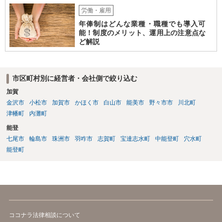
労働・雇用
年俸制はどんな業種・職種でも導入可
能！制度のメリット、運用上の注意点な
ど解説
市区町村別に経営者・会社側で絞り込む
加賀
金沢市
小松市
加賀市
かほく市
白山市
能美市
野々市市
川北町
津幡町
内灘町
能登
七尾市
輪島市
珠洲市
羽咋市
志賀町
宝達志水町
中能登町
穴水町
能登町
ココナラ法律相談について