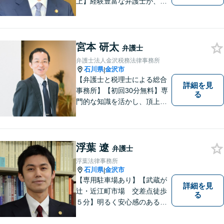
上】経験豊富な弁護士が、誠
実、丁寧に、フットワーク軽
く対応します
宮本 研太
弁護士
弁護士法人金沢税務法律事務所
石川県
金沢市
|
【弁護士と税理士による総合
詳細を見
事務所】【初回30分無料】専
る
門的な知識を活かし、頂上＝
「目標とすべき適切な解決」
までしっかりガイド、サポー
トします。 事務所ホームペー
ジあります。
浮葉 遼
弁護士
浮葉法律事務所
石川県
金沢市
|
【専用駐車場あり】【武蔵が
詳細を見
辻・近江町市場 交差点徒歩
る
５分】明るく安心感のある事
務所です。