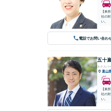
【来所
社の対
い。
電話でお問い合わ
五十嵐
ネクスパ
富山
【来所
社の対
い。