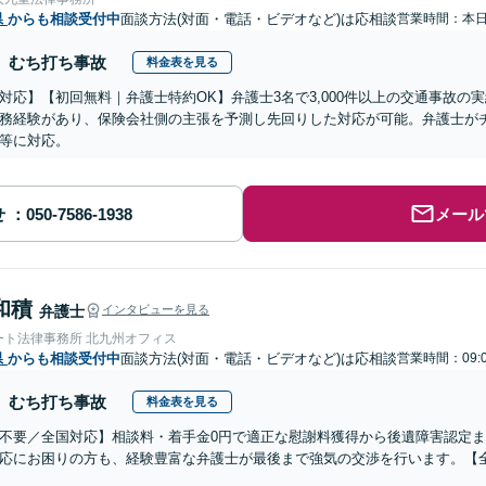
県
からも相談受付中
面談方法(対面・電話・ビデオなど)は応相談
営業時間：本
むち打ち事故
料金表を見る
対応】【初回無料｜弁護士特約OK】弁護士3名で3,000件以上の交通事故の
務経験があり、保険会社側の主張を予測し先回りした対応が可能。弁護士が
等に対応。
せ
メール
和積
弁護士
インタビューを見る
ート法律事務所 北九州オフィス
県
からも相談受付中
面談方法(対面・電話・ビデオなど)は応相談
営業時間：09:
むち打ち事故
料金表を見る
不要／全国対応】相談料・着手金0円で適正な慰謝料獲得から後遺障害認定
応にお困りの方も、経験豊富な弁護士が最後まで強気の交渉を行います。【全