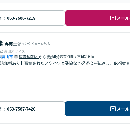
せ
メール
建
弁護士
インタビューを見る
Z 富山オフィス
県
富山市
広貫堂前駅
から徒歩9分
営業時間：本日定休日
|
談無料あり】蓄積されたノウハウと妥協なき探求心を強みに、依頼者さ
せ
メール