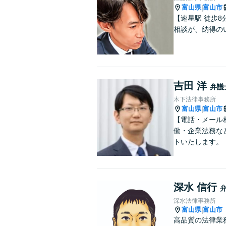
富山県
富山市
|
【速星駅 徒歩
相談が、納得の
吉田 洋
弁護
木下法律事務所
富山県
富山市
|
【電話・メール
働・企業法務な
トいたします。
深水 信行
深水法律事務所
富山県
富山市
|
高品質の法律業