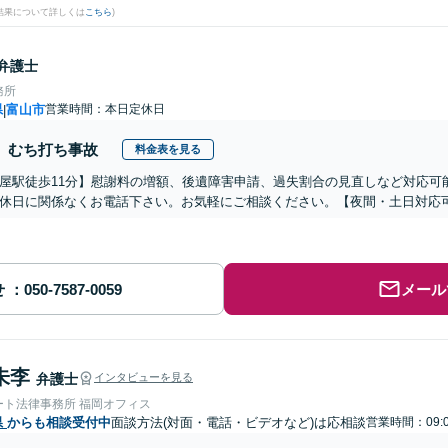
結果について詳しくは
こちら
)
弁護士
務所
県
富山市
営業時間：本日定休日
|
むち打ち事故
料金表を見る
屋駅徒歩11分】慰謝料の増額、後遺障害申請、過失割合の見直しなど対応可
休日に関係なくお電話下さい。お気軽にご相談ください。【夜間・土日対応
せ
メール
朱李
弁護士
インタビューを見る
ート法律事務所 福岡オフィス
県
からも相談受付中
面談方法(対面・電話・ビデオなど)は応相談
営業時間：09: