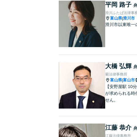
平岡 路子
滑川ふたば法律事
富山県
滑川市
|
滑川市以東唯一
大橋 弘輝
菊法律事務所
富山県
富山市
|
【安野屋駅 1
が求められる時
せん。
江藤 恭介
江藤法律事務所