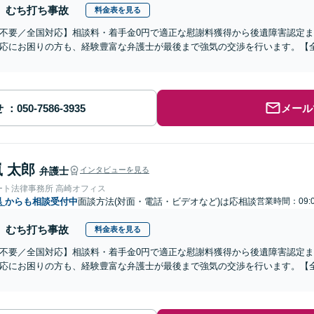
むち打ち事故
料金表を見る
不要／全国対応】相談料・着手金0円で適正な慰謝料獲得から後遺障害認定
応にお困りの方も、経験豊富な弁護士が最後まで強気の交渉を行います。【全
せ
メール
 太郎
弁護士
インタビューを見る
ート法律事務所 高崎オフィス
県
からも相談受付中
面談方法(対面・電話・ビデオなど)は応相談
営業時間：09:
むち打ち事故
料金表を見る
不要／全国対応】相談料・着手金0円で適正な慰謝料獲得から後遺障害認定
応にお困りの方も、経験豊富な弁護士が最後まで強気の交渉を行います。【全