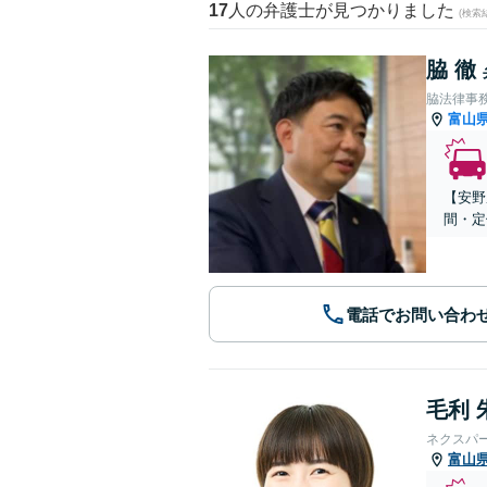
17
人の弁護士が見つかりました
(検索
脇 徹
脇法律事
富山
【安野
間・定
電話でお問い合わ
毛利 
ネクスパ
富山