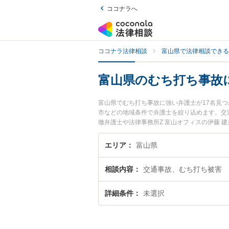
ココナラへ
ココナラ法律相談
富山県で法律相談できる
富山県のむち打ち事故
富山県でむち打ち事故に強い弁護士が17名見
市などの地域条件で弁護士を絞り込めます。交
徹弁護士や法律事務所Z 富山オフィスの伊藤 
日や夜間に発生したむち打ち事故のトラブルを
事故を法律相談できる富山県内の弁護士に相談
エリア
富山県
相談内容
交通事故、むち打ち被害
詳細条件
未選択