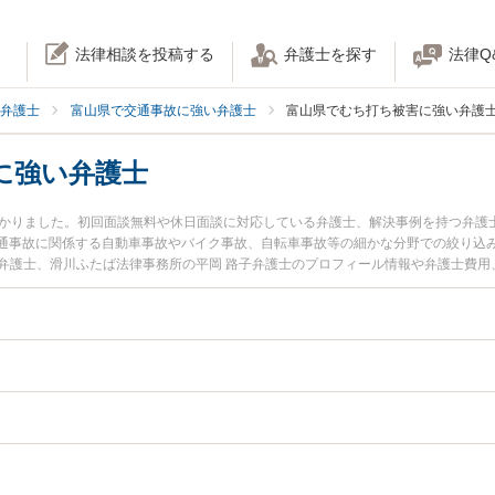
法律相談を投稿する
弁護士を探す
法律Q
弁護士
富山県で交通事故に強い弁護士
富山県でむち打ち被害に強い弁護
に強い弁護士
つかりました。初回面談無料や休日面談に対応している弁護士、解決事例を持つ弁護
通事故に関係する自動車事故やバイク事故、自転車事故等の細かな分野での絞り込
建弁護士、滑川ふたば法律事務所の平岡 路子弁護士のプロフィール情報や弁護士費
今すぐに弁護士に相談したい』『むち打ち事故のトラブル解決の実績豊富な近くの
予約したい』などでお困りの相談者さんにおすすめです。