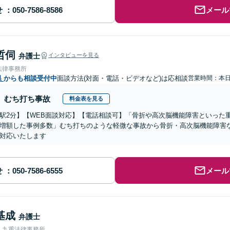
せ
メール
哲伺
弁護士
インタビューを見る
法律事務所
県
からも相談受付中
面談方法(対面・電話・ビデオなど)は応相談
営業時間：本
むち打ち事故
料金表を見る
駅2分】【WEB面談対応】【電話相談可】「骨折や高次脳機能障害といった
増額した事例多数」むち打ちのような軽微な事故から骨折・高次脳機能障害
対応いたします
せ
メール
基成
弁護士
人九重法律事務所