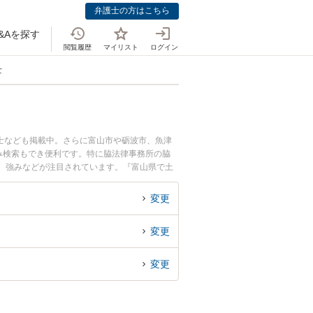
弁護士の方はこちら
&Aを探す
閲覧履歴
マイリスト
ログイン
士
士なども掲載中。さらに富山市や砺波市、魚津
み検索もでき便利です。特に脇法律事務所の脇
用、強みなどが注目されています。『富山県で土
弁護士を検索したい』『初回相談無料でむち打ち
変更
変更
変更