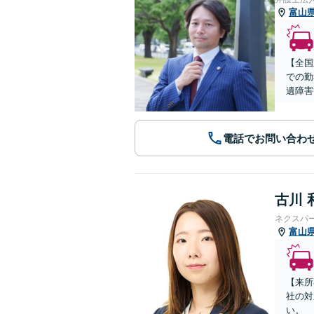
富山
【全国
での勤
遺障害
電話でお問い合わ
古川 
ネクスパ
富山
【来所
社の対
い。