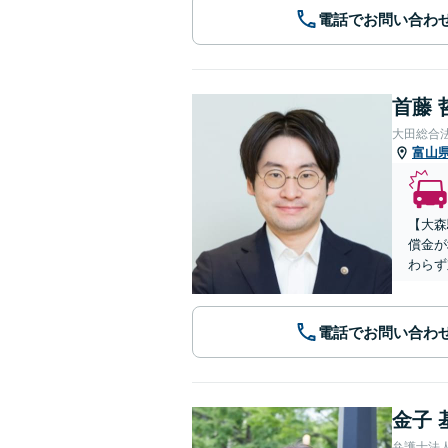
電話でお問い合わ
首藤 
大田総合
富山
【大森
償金が
わらず
電話でお問い合わ
金子 
弁護士法