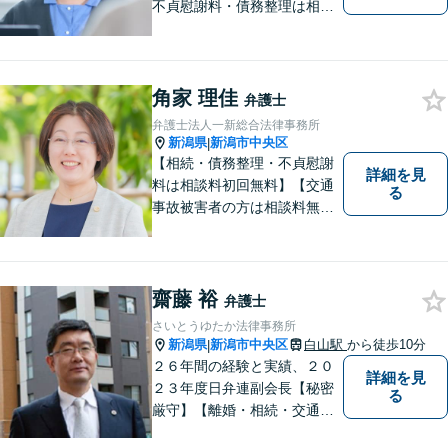
不貞慰謝料・債務整理は相談
料初回無料】【交通事故被害
者の方は相談料無料（弁護士
費用特約利用の場合は除
く）】
角家 理佳
弁護士
弁護士法人一新総合法律事務所
新潟県
新潟市中央区
|
【相続・債務整理・不貞慰謝
詳細を見
料は相談料初回無料】【交通
る
事故被害者の方は相談料無料
（弁護士費用特約利用の場合
は除く）】【土曜相談可】
「しんなら強い」弁護士にな
るため日々研鑽を積んでいま
齋藤 裕
弁護士
す
さいとうゆたか法律事務所
新潟県
新潟市中央区
白山駅
から徒歩10分
|
２６年間の経験と実績、２０
詳細を見
２３年度日弁連副会長【秘密
る
厳守】【離婚・相続・交通事
故・労働事件は初回相談無