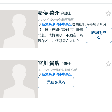
料】【土日相談可能】
猪俣 啓介
弁護士
さいとうゆたか法律事務所
新潟県
新潟市中央区
白山駅
から徒歩10分
|
【土日・夜間相談対応】離婚
詳細を見
問題、債権回収、不動産、相
る
続など。ご依頼者さまにとっ
てのベストは何かを常に考え
て全力でサポートいたしま
す。難しい専門用語は使わ
宮川 貴浩
ず、わかりやすくご説明しま
弁護士
す。お気軽にご相談ください
エスペランサ総合法律事務所
【子連れ相談可】
新潟県
新潟市中央区
|
詳細を見る