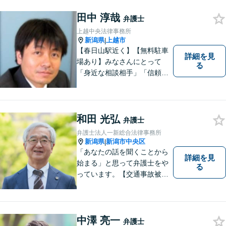
田中 淳哉
弁護士
上越中央法律事務所
新潟県
上越市
|
【春日山駅近く】【無料駐車
詳細を見
場あり】みなさんにとって
る
「身近な相談相手」「信頼で
きるパートナー」になりま
す。【地域に根ざした弁護
士】相談にいらっしゃるお一
人お一人の不安や悩みをしっ
和田 光弘
弁護士
かり受け止め、丁寧な対応を
弁護士法人一新総合法律事務所
心がけます。お気軽にご相談
新潟県
新潟市中央区
|
ください。
「あなたの話を聞くことから
詳細を見
始まる」と思って弁護士をや
る
っています。【交通事故被害
者の方は相談料無料（弁護士
費用特約利用の場合は除
く）】【相続・債務整理・労
災・不貞慰謝料は相談料初回
中澤 亮一
弁護士