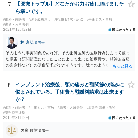
契約したという類型の取消権（改正消費者契約法４条３項３号）も使
基づく損害賠償請求の可能性が生じます。 慰謝料に関しては、通院慰
7
【医療トラブル】どなたかお力お貸し頂けました
える可能性があります。 一旦、書面で消費者契約法に基づく取消権を
謝料といった形での請求になろうかと思います。
ら幸いです。
行使するので払えないという 通知をして様子をみるのも手かと思いま
す。 その他、消費生活センターに相談して、間に入ってもらうことも
#歯科・歯医者
#説明義務違反
#慰謝料請求・訴訟
#手術ミス・事故
#患者・入所者側
手かもしれません。
2021年12月28日
役にたった
5
林 康弘
弁護士
そのような事実関係であれば、その歯科医師の医療行為によって被っ
た損害（顎関節症になったことによって生じた治療費や、精神的苦痛
の慰謝料など）の賠償請求ができそうです。我々のような弁護士に依
頼した上で、その歯科でのカルテ等の医療記録の取得や、後医（Ｂ歯
科）の先生の協力等を得ることも必要だと思います。
8
インプラント治療後、顎の痛みと顎関節の痛みに
悩まされている。手術費と慰謝料請求は出来ます
か？
#歯科・歯医者
#手術ミス・事故
#患者・入所者側
#慰謝料請求・訴訟
#説明義務違反
2019年3月12日
役にたった
6
内藤 政信
弁護士