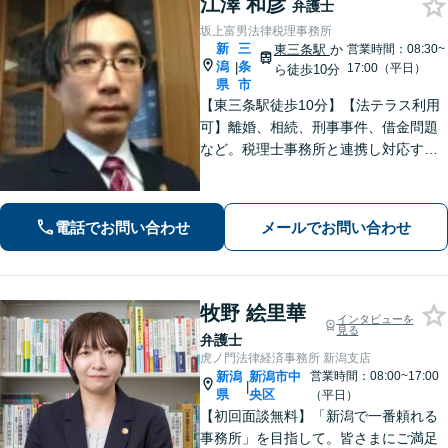
江澤 和彦
弁護士
坂上富男法律税理事務所
新
三
東三条駅
か
営業時間：08:30~
潟
条
|
17:00（平日）
ら徒歩10分
県
市
【東三条駅徒歩10分】【法テラス利用
可】離婚、相続、刑事事件、借金問題
など。税理士事務所と連携し対応する
ことも可能です。ご依頼者さまのお悩
みが解決できるよう尽力いたします。
まずはお気軽にご相談ください【休
電話でお問い合わせ
メールでお問い合わせ
日・夜間相談可】
牧野 絵里華
インタビューを
見る
弁護士
虎ノ門法律経済事務所 新潟支店
新潟
新潟市中
営業時間：08:00~17:00
|
県
央区
（平日）
【初回面談無料】「新潟で一番頼れる
事務所」を目指して。皆さまにご満足