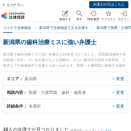
弁護士の方はこちら
ココナラへ
投稿する
探す
閲覧履歴
マイリスト
ログイン
ココナラ法律相談
新潟県で法律相談できる弁護士
新潟県で医療・介護
新潟県の歯科治療ミスに強い弁護士
新潟県で歯科治療ミスに強い弁護士が16名見つかりました。初回面談無料や休
日面談に対応している弁護士なども掲載中。さらに新潟市中央区や長岡市、三
条市などの地域条件で弁護士を絞り込めます。医療・介護問題に関係する歯科
治療ミスや美容整形のトラブル、産婦人科の訴訟等の細かな分野での絞り込み
検索もでき便利です。特に弁護士法人リーガル・パートナー法律事務所の上遠
エリア
新潟県
変更
野 鉄也弁護士や関矢法律事務所の関矢 聡史弁護士、坂上富男法律税理事務所の
江澤 和彦弁護士のプロフィール情報や弁護士費用、強みなどが注目されていま
相談内容
医療・介護問題、歯科・歯医者
変更
す。『新潟県で土日や夜間に発生した歯科治療ミスのトラブルを今すぐに弁護
士に相談したい』『歯科治療ミスのトラブル解決の実績豊富な近くの弁護士を
検索したい』『初回相談無料で歯科治療ミスを法律相談できる新潟県内の弁護
詳細条件
未選択
変更
士に相談予約したい』などでお困りの相談者さんにおすすめです。
16
人の弁護士が見つかりました
(検索結果について詳しくは
こちら
)