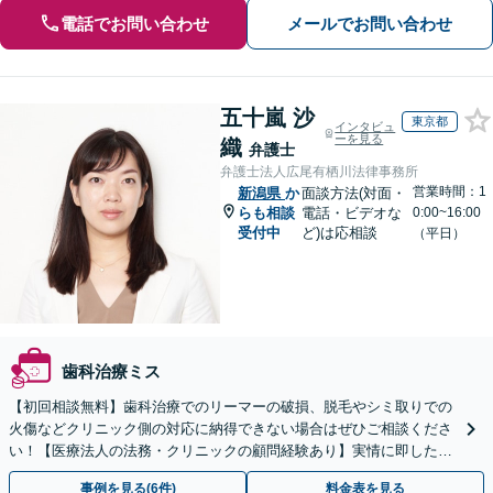
電話でお問い合わせ
メールでお問い合わせ
五十嵐 沙
東京都
インタビュ
ーを見る
織
弁護士
弁護士法人広尾有栖川法律事務所
営業時間：1
新潟県
か
面談方法(対面・
らも相談
電話・ビデオな
0:00~16:00
受付中
ど)は応相談
（平日）
歯科治療ミス
【初回相談無料】歯科治療でのリーマーの破損、脱毛やシミ取りでの
火傷などクリニック側の対応に納得できない場合はぜひご相談くださ
い！【医療法人の法務・クリニックの顧問経験あり】実情に即したア
ドバイスで、納得のできるトラブルの解決を目指します。
事例を見る(6件)
料金表を見る