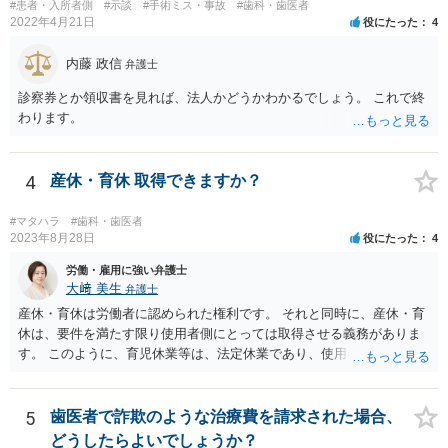
ては慰謝料の請求は認められないと考えられます。
#患者・入所者側
#示談
#手術ミス・事故
#歯科・歯医者
2022年4月21日
役にたった
4
内藤 政信
弁護士
診察券とか領収書を見れば、法人かどうかわかるでしょう。 これで終
わります。
4
産休・育休 取得できますか？
#マタハラ
#歯科・歯医者
2023年8月28日
役にたった
4
労働・雇用に強い弁護士
大﨑 美生
弁護士
産休・育休は労働者に認められた権利です。 それと同時に、産休・育
休は、要件を満たす限り使用者側にとっては取得させる義務がありま
す。 このように、育児休業等は、法定休業であり、使用者側で任意に
設けられる休暇制度とは異なります。 小さな個人歯科医院だからとい
って、産休・育休を認めないということはできません。 ただし、残念
ながら実際には、妊娠・出産をしたら退職する慣行の事業者はありま
5
歯医者で詐欺のような治療費を請求された場合、
す。 しかし、このような慣行となっていること自体が、均等法９条１
どうしたらよいでしょうか？