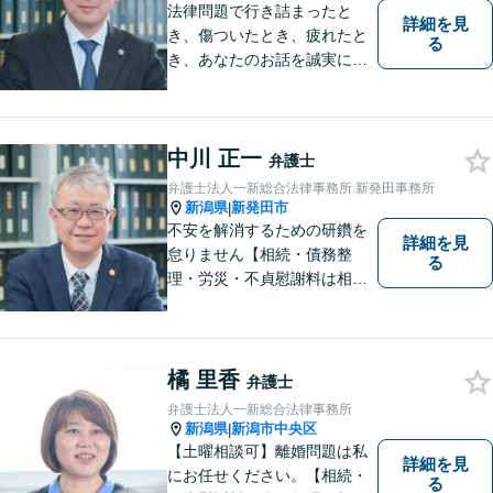
法律問題で行き詰まったと
詳細を見
き、傷ついたとき、疲れたと
る
き、あなたのお話を誠実にお
聞きします【相続・債務整
理・不貞慰謝料は相談料初回
無料】【土曜相談可】
中川 正一
弁護士
弁護士法人一新総合法律事務所 新発田事務所
新潟県
新発田市
|
不安を解消するための研鑽を
詳細を見
怠りません【相続・債務整
る
理・労災・不貞慰謝料は相談
料初回無料】【交通事故被害
者の方は相談料無料（弁護士
費用特約利用の場合は除
く）】【土曜相談可】
橘 里香
弁護士
弁護士法人一新総合法律事務所
新潟県
新潟市中央区
|
【土曜相談可】離婚問題は私
詳細を見
にお任せください。【相続・
る