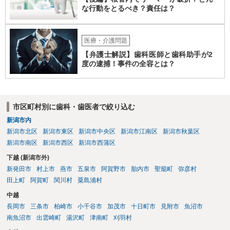
な行動をとるべき？責任は？
医療・介護問題
【弁護士解説】歯科医師と歯科助手が2
度の逮捕！事件の全容とは？
市区町村別に歯科・歯医者で絞り込む
新潟市内
新潟市北区
新潟市東区
新潟市中央区
新潟市江南区
新潟市秋葉区
新潟市南区
新潟市西区
新潟市西蒲区
下越 (新潟市外)
新発田市
村上市
燕市
五泉市
阿賀野市
胎内市
聖籠町
弥彦村
田上町
阿賀町
関川村
粟島浦村
中越
長岡市
三条市
柏崎市
小千谷市
加茂市
十日町市
見附市
魚沼市
南魚沼市
出雲崎町
湯沢町
津南町
刈羽村