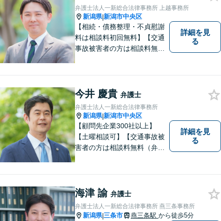
無料】【顧問先企業300社以
弁護士法人一新総合法律事務所 上越事務所
上】
新潟県
新潟市中央区
|
【相続・債務整理・不貞慰謝
詳細を見
料は相談料初回無料】【交通
る
事故被害者の方は相談料無料
（弁護士費用特約利用の場合
は除く）】気軽に相談してい
ただける弁護士になりたいと
思っています。
今井 慶貴
弁護士
弁護士法人一新総合法律事務所
新潟県
新潟市中央区
|
【顧問先企業300社以上】
詳細を見
【土曜相談可】【交通事故被
る
害者の方は相談料無料（弁護
士費用特約利用の場合は除
く）】【相続・債務整理・労
災・不貞慰謝料は相談料初回
無料】
海津 諭
弁護士
弁護士法人一新総合法律事務所 燕三条事務所
新潟県
三条市
燕三条駅
から徒歩5分
|