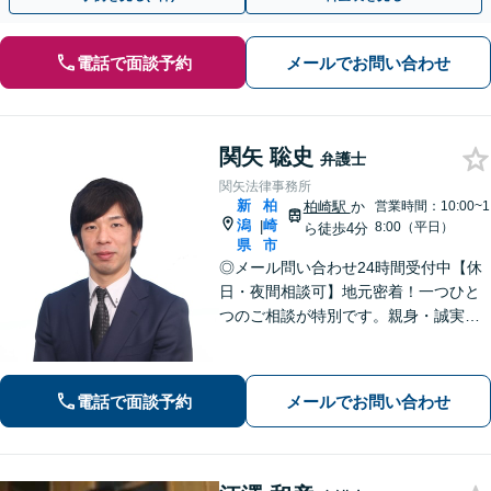
電話で面談予約
メールでお問い合わせ
関矢 聡史
弁護士
関矢法律事務所
新
柏
柏崎駅
か
営業時間：10:00~1
潟
崎
|
8:00（平日）
ら徒歩4分
県
市
◎メール問い合わせ24時間受付中【休
日・夜間相談可】地元密着！一つひと
つのご相談が特別です。親身・誠実な
対応を心がけております。離婚、相
続、刑事事件など、幅広い分野に対
応。まずはご相談ください【柏崎駅4分
電話で面談予約
メールでお問い合わせ
｜近隣駐車場あり｜弁護士歴10年以
上】