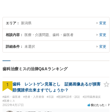
エリア
新潟県
変更
相談内容
医療・介護問題、歯科・歯医者
変更
詳細条件
未選択
変更
歯科治療ミスの法律Q&Aランキング
1
歯科 レントゲン見落とし 証拠画像あるが損害
賠償請求出来ますでしょうか？
#歯科・歯医者
#患者・入所者側
#示談
#慰謝料請求・訴訟
#説明義務違反
#医療ミス
2022年4月17日
役にたった
7