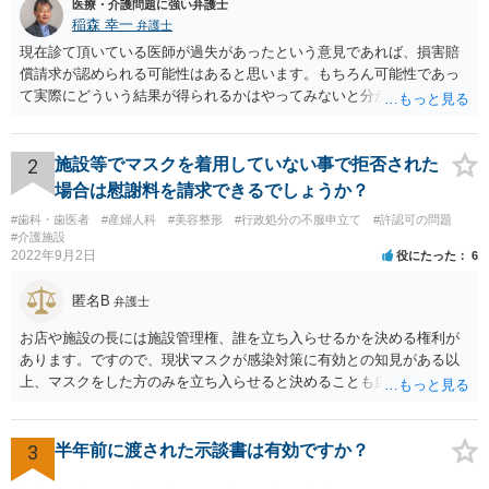
医療・介護問題に強い弁護士
稲森 幸一
弁護士
現在診て頂いている医師が過失があったという意見であれば、損害賠
償請求が認められる可能性はあると思います。もちろん可能性であっ
て実際にどういう結果が得られるかはやってみないと分かりません
が。 損害としては、その過失によって生じた症状の治療にかかった治
療費や精神的苦痛を受けた分の慰謝料や仕事に影響があれば休業損害
などが考えられます。 頑張ってください。
2
施設等でマスクを着用していない事で拒否された
場合は慰謝料を請求できるでしょうか？
#歯科・歯医者
#産婦人科
#美容整形
#行政処分の不服申立て
#許認可の問題
#介護施設
2022年9月2日
役にたった
6
匿名B
弁護士
お店や施設の長には施設管理権、誰を立ち入らせるかを決める権利が
あります。ですので、現状マスクが感染対策に有効との知見がある以
上、マスクをした方のみを立ち入らせると決めることも自由であり、
不当な差別には当たらないと考えられます。 これが公衆浴場や旅館業
など公益的な側面のある業種ですと、公衆浴場法など各種業法で定め
られた理由以外での利用拒否は禁止されていますし、公の施設でもマ
3
半年前に渡された示談書は有効ですか？
スクなしだけでの利用拒否は問題となりえますが、民間のお店に対し