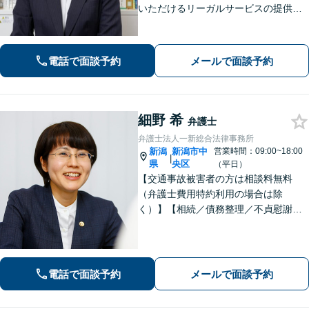
いただけるリーガルサービスの提供を
心掛け、当事者全員が前向きになれる
解決を導きます！離婚／相続／不動産
／労働／インターネットなど、ご相談
電話で面談予約
メールで面談予約
ください【WEB面談対応】【女性弁護
士が対応】
細野 希
弁護士
弁護士法人一新総合法律事務所
新潟
新潟市中
営業時間：09:00~18:00
|
県
央区
（平日）
【交通事故被害者の方は相談料無料
（弁護士費用特約利用の場合は除
く）】【相続／債務整理／不貞慰謝料
請求／労災は初回相談無料！】【労
働・雇用／労働災害は事故直後からサ
ポート！】あなたのお話を丁寧に聞
き、気持ちに寄り添いながら法的サポ
電話で面談予約
メールで面談予約
ートをいたします。