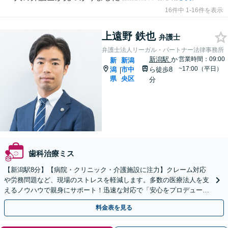
16件中 1-16件を表示
上遠野 鉄也
弁護士
弁護士法人リーガル・パートナー法律事務所
新潟駅
か
営業時間：09:00
新
新潟
~17:00（平日）
潟
市中
ら徒歩8
|
県
央区
分
歯科治療ミス
【新潟駅8分】【病院・クリニック・介護施設に注力】クレーム対応
や労務問題など、現場のストレスを軽減します。多数の医療法人を支
えるノウハウで親身にサポート！迅速な対応で「安心をプロデュー
ス」するパートナーとして活躍します！【顧問先80社以上】
料金表を見る