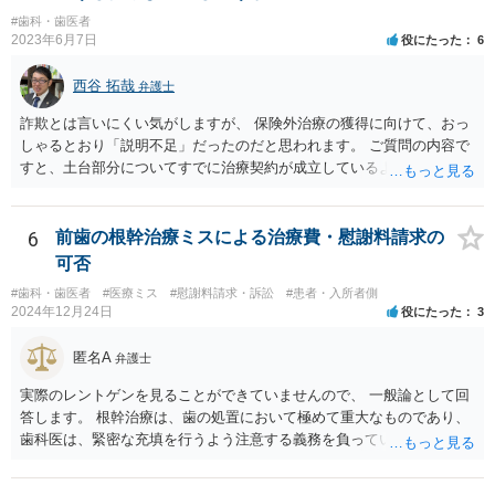
項に違反します。 均等法違反は行政指導の対象となり、事業者が是正
#歯科・歯医者
勧告に従わない場合には企業名が公表される可能性もあります。 実際
2023年6月7日
役にたった
6
に小さな医院で公表までいったケースがありますが、かなり稀なケー
スと言えます。 また、産休・育休を理由とした解雇は無効であり、損
西谷 拓哉
弁護士
害賠償請求の対象にもなります。 実際にどのようなアクションを取る
かは、職場での人間関係など気になる点があると思いますが、弁護士
詐欺とは言いにくい気がしますが、 保険外治療の獲得に向けて、おっ
か労基署へ一度ご相談いただくと安心だと思います。 均等法 （婚姻、
しゃるとおり「説明不足」だったのだと思われます。 ご質問の内容で
妊娠、出産等を理由とする不利益取扱いの禁止等） 第九条 事業主
すと、土台部分についてすでに治療契約が成立しているように思われ
は、女性労働者が婚姻し、妊娠し、又は出産したことを退職理由とし
ますが、 治療契約を取消すことができれば、５万円の支払義務を消滅
て予定する定めをしてはならない。 ２ 事業主は、女性労働者が婚姻
させることができます。 消費者契約法は、いくつか取消の類型を定め
したことを理由として、解雇してはならない。 ３ 事業主は、その雇
ています。 いくつか該当しそうな取消権をご参考までのせます。 ①土
6
前歯の根幹治療ミスによる治療費・慰謝料請求の
用する女性労働者が妊娠したこと、出産したこと、労働基準法（昭和
台と被せ物の治療は通常同じ歯科で行いますので、被せ物の治療費が
可否
二十二年法律第四十九号）第六十五条第一項の規定による休業を請求
４０万円もかかるというのは 治療費という重要な事項について、不利
し、又は同項若しくは同条第二項の規定による休業をしたことその他
#歯科・歯医者
#医療ミス
#慰謝料請求・訴訟
#患者・入所者側
益なる事実の不告知があった認められると考えられます。 そのため、
2024年12月24日
役にたった
3
の妊娠又は出産に関する事由であつて厚生労働省令で定めるものを理
４０万円もかかるとは夢にも思わなかったという事情があれば、不利
由として、当該女性労働者に対して解雇その他不利益な取扱いをして
益事実の不告知を理由とした取消権を主張することが出来る可能性が
匿名A
はならない。 ４ 妊娠中の女性労働者及び出産後一年を経過しない女
弁護士
あります（消費者契約法４条２項）。 ②また、保険外治療の必要性に
性労働者に対してなされた解雇は、無効とする。ただし、事業主が当
ついて虚偽の説明があったのであれば、不実告知取消ということも考
実際のレントゲンを見ることができていませんので、 一般論として回
該解雇が前項に規定する事由を理由とする解雇でないことを証明した
えられます（消費者契約法４条１項１号）。 ③そのほか、歯科治療
答します。 根幹治療は、歯の処置において極めて重大なものであり、
ときは、この限りでない。
中、抗らうことが困難な状態で保険外治療の勧誘をされたということ
歯科医は、緊密な充填を行うよう注意する義務を負っていると考えら
であれば、最近（令和５年６月１日）施行されたばかりですが、 退去
れます。 （同趣旨の判示をした裁判例として、東京地裁平20(ワ)30392
困難場所（たとえば、待合から診察台へ）に同行された上で困惑して
号事件） 当該義務に違反した場合、診療契約の不履行又は不法行為に