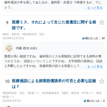
歯科過誤の本を探してあたるか、歯科医・弁護士 で検索するか、でし
ょう。
9
医療ミス、それによって生じた後遺症に関する相
談です。
#歯科・歯医者
#慰謝料請求・訴訟
2018年12月16日
役にたった
10
内藤 政信
弁護士
難度が高い相談ですね。 歯科医のミスを客観的に証明できる資料が整
うかどうか。 誤診といういうことですかね。 大学病院の医師は、誤診
と判断したんですかね。 前歯科医の誤りを前提として、 その医師はど
のように判断し、治療計画を立てたんでしょうかね。 現在の症状は、
前医師の診断の誤りに起因するものかどうか、 大学病院の医師は、ど
う見ているんでしょうかね。 歯科医の資格を持ってる弁護士もいます
10
医療過誤による損害賠償請求の可否と必要な証拠
ね。 そのような弁護士を探すのもいいと思いますね。
は？
#慰謝料請求・訴訟
#医療ミス
#説明義務違反
#歯科・歯医者
#手術ミス・事故
#投薬ミス
2026年3月2日
役にたった
2