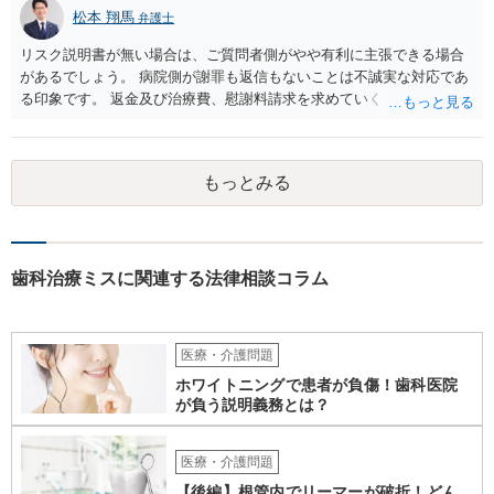
松本 翔馬
弁護士
リスク説明書が無い場合は、ご質問者側がやや有利に主張できる場合
があるでしょう。 病院側が謝罪も返信もないことは不誠実な対応であ
る印象です。 返金及び治療費、慰謝料請求を求めていくことになるか
と思います。 ご自身で内容証明を出すこともあり得ますが、弁護士が
代理人として病院側との交渉窓口となることも方法の一つです。 ご自
身で内容証明を出される場合、書面にご質問者の不利になる事情を記
もっとみる
載した場合はそれ以降の交渉ハードルが上がってしまうため慎重に検
討されるとよいでしょう。
歯科治療ミスに関連する法律相談コラム
医療・介護問題
ホワイトニングで患者が負傷！歯科医院
が負う説明義務とは？
医療・介護問題
【後編】根管内でリーマーが破折！どん