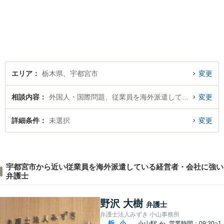
寧な対応を心がけておりま
す。 事務所HPもご覧くださ
い。 https://sagara-law-office.j
p/
エリア
栃木県、宇都宮市
変更
相談内容
外国人・国際問題、従業員を海外派遣している経営者・会社
変更
詳細条件
未選択
変更
宇都宮市から近い従業員を海外派遣している経営者・会社に強い
弁護士
野沢 大樹
弁護士
弁護士法人みずき 小山事務所
栃
小
小山駅
か
営業時間：09:30~1