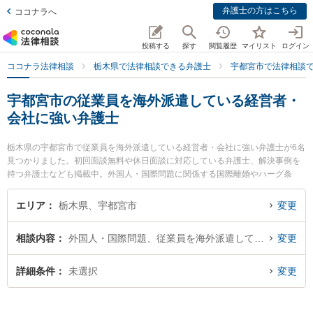
弁護士の方はこちら
ココナラへ
投稿する
探す
閲覧履歴
マイリスト
ログイン
ココナラ法律相談
栃木県で法律相談できる弁護士
宇都宮市で法律相談
宇都宮市の従業員を海外派遣している経営者・
会社に強い弁護士
栃木県の宇都宮市で従業員を海外派遣している経営者・会社に強い弁護士が6名
見つかりました。初回面談無料や休日面談に対応している弁護士、解決事例を
持つ弁護士なども掲載中。外国人・国際問題に関係する国際離婚やハーグ条
約、国際結婚等の細かな分野での絞り込み検索もでき便利です。特に弁護士法
人高木・尾畑法律事務所の尾畑 慧弁護士や稲葉勉法律事務所の染谷 耕平弁護
エリア
栃木県、宇都宮市
変更
士、弁護士法人宇都宮東法律事務所の泉田 仁弁護士のプロフィール情報や弁護
士費用、強みなどが注目されています。『宇都宮市で土日や夜間に発生した従
相談内容
外国人・国際問題、従業員を海外派遣している経営者・会社
変更
業員を海外派遣している経営者・会社のトラブルを今すぐに弁護士に相談した
い』『従業員を海外派遣している経営者・会社のトラブル解決の実績豊富な近
くの弁護士を検索したい』『初回相談無料で従業員を海外派遣している経営
詳細条件
未選択
変更
者・会社を法律相談できる宇都宮市内の弁護士に相談予約したい』などでお困
りの相談者さんにおすすめです。