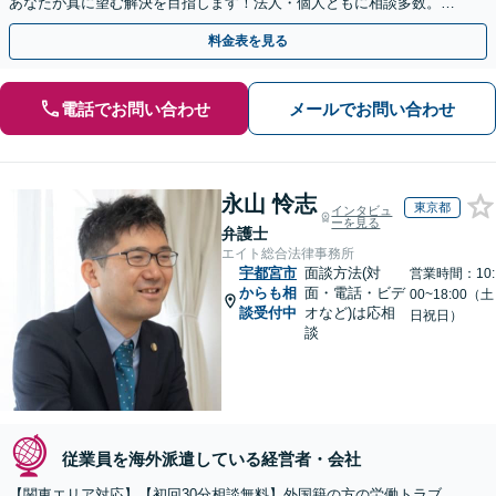
あなたが真に望む解決を目指します！法人・個人ともに相談多数。細
やかな連絡と粘り強い交渉を徹底【休日・夜間相談可】
料金表を見る
電話でお問い合わせ
メールでお問い合わせ
永山 怜志
東京都
インタビュ
ーを見る
弁護士
エイト総合法律事務所
宇都宮市
面談方法(対
営業時間：10:
からも相
面・電話・ビデ
00~18:00（土
談受付中
オなど)は応相
日祝日）
談
従業員を海外派遣している経営者・会社
【関東エリア対応】【初回30分相談無料】外国籍の方の労働トラブ