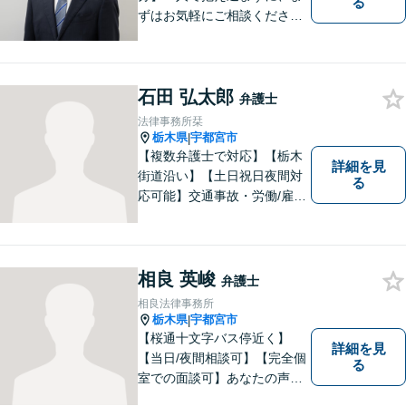
る
ずはお気軽にご相談くださ
い。【夜間休日対応可能】
石田 弘太郎
弁護士
法律事務所栞
栃木県
宇都宮市
|
【複数弁護士で対応】【栃木
詳細を見
街道沿い】【土日祝日夜間対
る
応可能】交通事故・労働/雇用
問題・刑事事件に注力してい
ます。宇都宮市の弁護士で
す。是非一度ご相談くださ
い。
相良 英峻
弁護士
相良法律事務所
栃木県
宇都宮市
|
【桜通十文字バス停近く】
詳細を見
【当日/夜間相談可】【完全個
る
室での面談可】あなたの声を
聞かせてください。親切・丁