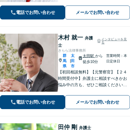
頼者ファーストで迅速対応。企業法務
もご相談ください。
電話でお問い合わせ
メールでお問い合わせ
木村 就一
弁護
インタビューを見
る
士
きらら法律事務所
群
太
太田駅
から
営業時間：本
馬
田
|
日定休日
徒歩10分
県
市
【初回相談無料】【元警察官】【２４
時間受付中】弁護士に相談すべきかお
悩み中の方も、ぜひご相談ください
【刑事・離婚・相続・交通事故・企業
法務など】ご相談者さまに寄り添い、
電話でお問い合わせ
メールでお問い合わせ
きめ細やかな対応で、スピーディーに
最良の解決を目指します【土日・夜間
相談可能】。
田仲 剛
弁護士