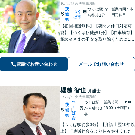
あおば総合法律事務所
茨
つくば駅
か
営業時間：本
つく
城
|
日定休日
ら徒歩1分
ば市
県
【初回相談無料】【夜間／休日対応可
能】【つくば駅徒歩1分】【駐車場有】
相談者さまの不安を取り除くために1件
1件のご相談に時間をかけて対応し、相
談者さまに寄り添った解決方法を提案
することを心がけています。まずはお
電話でお問い合わせ
メールでお問い合わせ
気軽にお問い合わせください。
堀越 智也
弁護士
つくば中央法律事務所
つ
つくば駅
営業時間：10:00~
茨
く
18:00（土曜日）
から徒歩3
城
|
ば
分
県
市
【つくば駅徒歩3分】【弁護士歴10年以
上】「地域社会をより住みやすくした