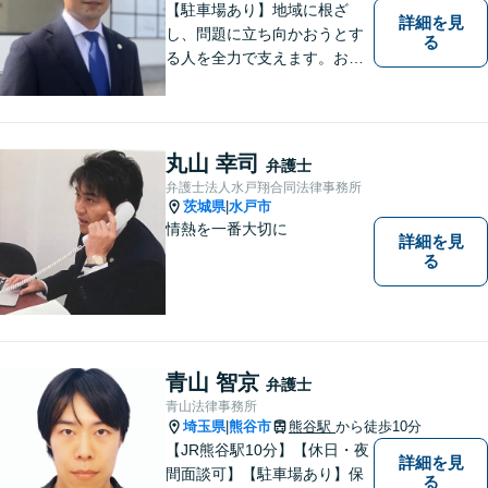
【駐車場あり】地域に根ざ
詳細を見
し、問題に立ち向かおうとす
る
る人を全力で支えます。お困
りの方は、お気軽にご相談く
ださい。
丸山 幸司
弁護士
弁護士法人水戸翔合同法律事務所
茨城県
水戸市
|
情熱を一番大切に
詳細を見
る
青山 智京
弁護士
青山法律事務所
埼玉県
熊谷市
熊谷駅
から徒歩10分
|
【JR熊谷駅10分】【休日・夜
詳細を見
間面談可】【駐車場あり】保
る