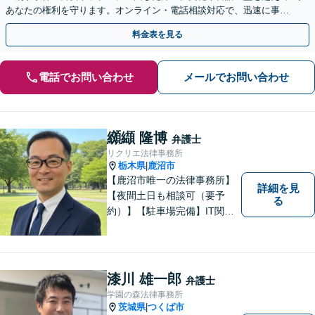
あなたの権利を守ります。オンライン・電話相談対応で、迅速に事件
に着手。まずはご相談ください。
料金表を見る
電話でお問い合わせ
メールでお問い合わせ
纐纈 隆博
弁護士
リクリエ法律事務所
栃木県
鹿沼市
|
【鹿沼市唯一の法律事務所】
詳細を見
【夜間土日も相談可（要予
る
約）】【駐車場完備】IT関連
をはじめ、離婚・相続・交通
事故と幅広く案件を取り扱っ
ております。お気軽にお問合
せ下さい。
漆川 雄一郎
弁護士
学園の森法律事務所
茨城県
つくば市
|