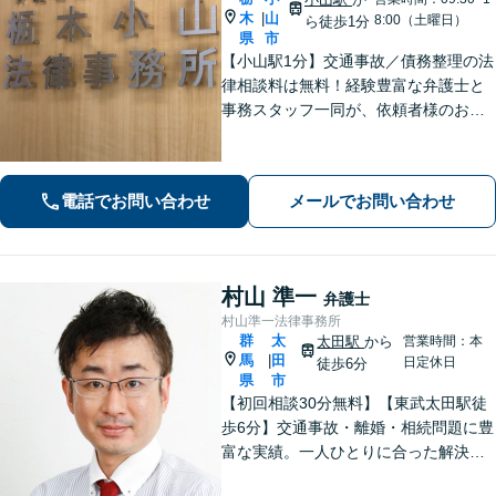
木
山
|
8:00（土曜日）
ら徒歩1分
県
市
【小山駅1分】交通事故／債務整理の法
律相談料は無料！経験豊富な弁護士と
事務スタッフ一同が、依頼者様のお悩
みを解消できるよう全力でサポート。
状況を十分にヒアリングし、あらゆる
観点から解決策をご提案してまいりま
電話でお問い合わせ
メールでお問い合わせ
す。【休日・夜間対応】
村山 準一
弁護士
村山準一法律事務所
群
太
太田駅
から
営業時間：本
馬
田
|
日定休日
徒歩6分
県
市
【初回相談30分無料】【東武太田駅徒
歩6分】交通事故・離婚・相続問題に豊
富な実績。一人ひとりに合った解決方
法で納得できる解決を目指します。依