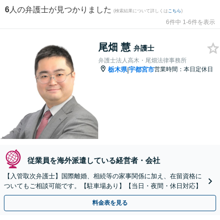
6
人の弁護士が見つかりました
(検索結果について詳しくは
こちら
)
6件中 1-6件を表示
尾畑 慧
弁護士
弁護士法人高木・尾畑法律事務所
栃木県
宇都宮市
営業時間：本日定休日
|
従業員を海外派遣している経営者・会社
【入管取次弁護士】国際離婚、相続等の家事関係に加え、在留資格に
ついてもご相談可能です。【駐車場あり】【当日・夜間・休日対応】
料金表を見る