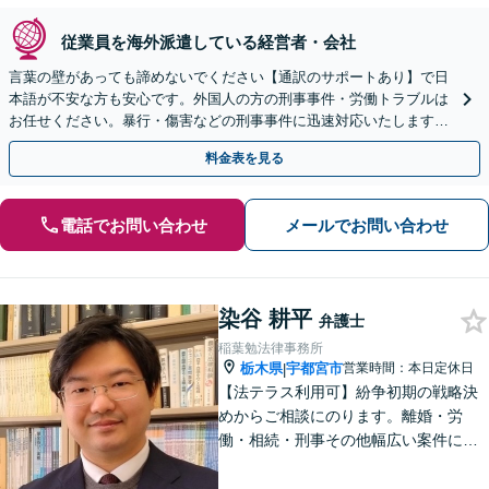
従業員を海外派遣している経営者・会社
言葉の壁があっても諦めないでください【通訳のサポートあり】で日
本語が不安な方も安心です。外国人の方の刑事事件・労働トラブルは
お任せください。暴行・傷害などの刑事事件に迅速対応いたします。
【事前予約で休日・夜間面談可】
料金表を見る
電話でお問い合わせ
メールでお問い合わせ
染谷 耕平
弁護士
稲葉勉法律事務所
栃木県
宇都宮市
営業時間：本日定休日
|
【法テラス利用可】紛争初期の戦略決
めからご相談にのります。離婚・労
働・相続・刑事その他幅広い案件につ
いて、ご相談から交渉・調停・裁判ま
で、どの段階でも適切なサポートが可