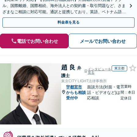
ル、国際離婚、国際相続、海外法人との契約書・取引問題など、さま
ざまなご相談に対応可能。通訳と提携しており、英語、ベトナム語、
中国語、タイ語等対応可能です（通訳料別途）。
料金表を見る
電話でお問い合わせ
メールでお問い合わせ
趙 良
弁
東京都
インタビューを
見る
護士
東京CITY LIGHT法律事務所
営業時
宇都宮市
面談方法(対面・電
からも相談
話・ビデオなど)は
間：本日
受付中
応相談
定休日