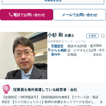
料金表を見る
電話でお問い合わせ
メールでお問い合わせ
小杉 和
弁護士
京都府
法律事務所オフィス・エトワレ
営業時
宇都宮市
面談方法(対面・電
からも相談
話・ビデオなど)は
間：本日
受付中
応相談
定休日
従業員を海外派遣している経営者・会社
【全国対応｜WEB面談可】【初回相談60分無料】【フランス語・英語
対応】【スイス法ジュリスト】欧州の弁護士ネットワークを活かし、