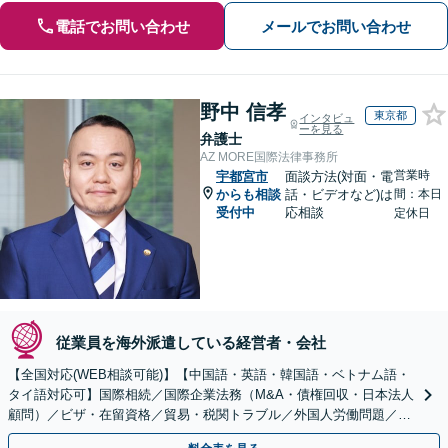
電話でお問い合わせ
メールでお問い合わせ
野中 信孝
東京都
インタビュ
ーを見る
弁護士
AZ MORE国際法律事務所
営業時
宇都宮市
面談方法(対面・電
からも相談
話・ビデオなど)は
間：本日
受付中
応相談
定休日
従業員を海外派遣している経営者・会社
【全国対応(WEB相談可能)】【中国語・英語・韓国語・ベトナム語・
タイ語対応可】国際相続／国際企業法務（M&A・債権回収・日本法人
顧問）／ビザ・在留資格／貿易・税関トラブル／外国人労働問題／外
国人刑事事件など、幅広いご相談に対応可能