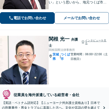
い」という思いから、地元つくば市で
開業◎【離婚・男女問題】慰謝料・養
育費など幅広いトラブルに対応【相
電話でお問い合わせ
メールでお問い合わせ
続・遺言】残された借金・不動産に困
っていませんか？
関根 光一
弁護
インタビューを見
る
士
関根国際法律事務所
茨城
つくば
営業時間：06:00~22:00（土
|
県
市
日祝日）
従業員を海外派遣している経営者・会社
【英語・ベトナム語対応】【ニューヨーク州弁護士資格あり】日本で
の刑事事件・男女トラブルに直面した方へ。文化や言語の壁を越えて