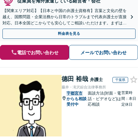
従業員を海外派遣している経営者・会社
【関東エリア対応】【日本と中国の弁護士資格有】言葉と文化の壁を
越え、国際問題・企業法務から日常のトラブルまで代表弁護士が直接
対応。日本全国どこからでも安心してご相談いただけます。まずは一
歩を踏み出してみませんか。【初回相談無料】
料金表を見る
電話でお問い合わせ
メールでお問い合わせ
德田 裕哉
弁護士
千葉県
藤井・滝沢綜合法律事務所
営業時
宇都宮市
面談方法(対面・電
からも相談
話・ビデオなど)は
間：本日
受付中
応相談
定休日