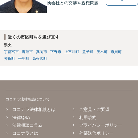
険会社との交渉や親権問題、
逮捕直後の対応など、それぞ
れの事情に応じた柔軟な支援
を行います。 「弁護士は敷居
が高い」と感じる方も、まず
はお気持ちをお聞かせくださ
近くの市区町村を選び直す
い。
県央
宇都宮市
鹿沼市
真岡市
下野市
上三川町
益子町
茂木町
市貝町
芳賀町
壬生町
高根沢町
ココナラ法律相談について
ココナラ法律相談とは
ご意見・ご要望
法律Q&A
利用規約
法律相談コラム
プライバシーポリシー
ココナラとは
外部送信ポリシー