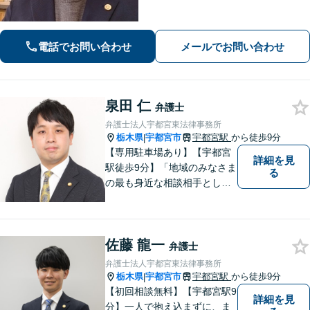
能です。
電話でお問い合わせ
メールでお問い合わせ
泉田 仁
弁護士
弁護士法人宇都宮東法律事務所
栃木県
宇都宮市
宇都宮駅
から徒歩9分
|
【専用駐車場あり】【宇都宮
詳細を見
駅徒歩9分】「地域のみなさま
る
の最も身近な相談相手として
頼れる存在でありたい。」が
モットーです。【初回面談無
料】【夜間／休日対応可】交
佐藤 龍一
通事故／遺産相続／借金問題
弁護士
／企業法務／離婚問題などさ
弁護士法人宇都宮東法律事務所
まざまな分野に力を入れてお
栃木県
宇都宮市
宇都宮駅
から徒歩9分
|
ります。
【初回相談無料】【宇都宮駅9
詳細を見
分】一人で抱え込まずに、ま