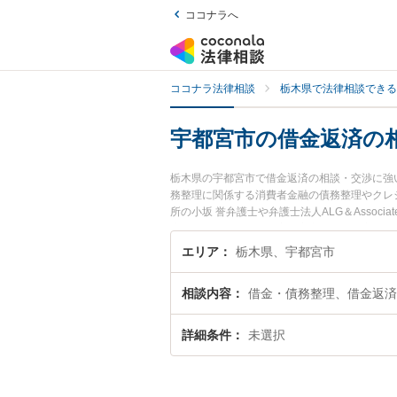
ココナラへ
ココナラ法律相談
栃木県で法律相談できる
宇都宮市の借金返済の
栃木県の宇都宮市で借金返済の相談・交渉に強
務整理に関係する消費者金融の債務整理やクレ
所の小坂 誉弁護士や弁護士法人ALG＆Asso
注目されています。『宇都宮市で土日や夜間に
くの弁護士を検索したい』『初回相談無料で借
エリア
栃木県、宇都宮市
相談内容
借金・債務整理、借金返済
詳細条件
未選択