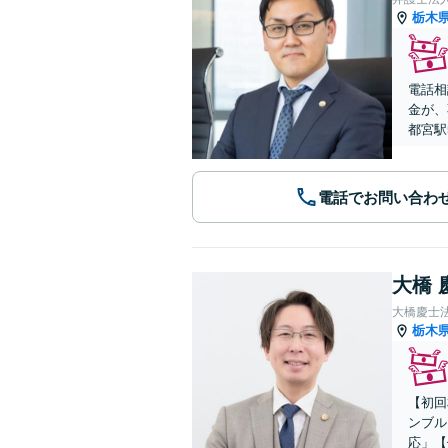
栃木
電話相
金が、
都宮駅
電話でお問い合わ
大橋 
大橋慶士
栃木
【初回
ンブル
応」【