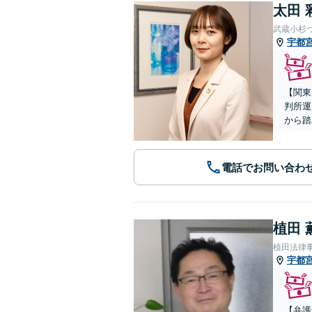
太田 
武蔵小杉
宇都
【関東
判所運
から踏
電話でお問い合わ
植田 
植田法律
宇都
【弁護