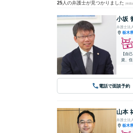
25
人の弁護士が見つかりました
(検索
小坂 
弁護士法
栃木
【自己
資、住
電話で面談予約
山本 
弁護士法人A
栃木