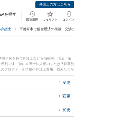
弁護士の方はこちら
&Aを探す
閲覧履歴
マイリスト
ログイン
い弁護士
宇都宮市で借金返済の相談・交渉に強い弁護士
解決事例を持つ弁護士なども掲載中。借金・債
き便利です。特に弁護士法人栃のふたば法律事務
弁護士のプロフィール情報や弁護士費用、強みなどが
返済の相談・交渉のトラブル解決の実績豊富な近
でお困りの相談者さんにおすすめです。
変更
変更
変更