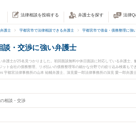
法律相談を投稿する
弁護士を探す
法律Q
弁護士
宇都宮市で法律相談できる弁護士
宇都宮市で借金・債務整理に強
相談・交渉に強い弁護士
い弁護士が25名見つかりました。初回面談無料や休日面談に対応している弁護士、
ジット会社の債務整理、リボ払いの債務整理等の細かな分野での絞り込み検索もで
ciates 宇都宮法律事務所の山本 祐輔弁護士、深見愛一郎法律事務所の深見 愛一郎
発生した借金返済の相談・交渉のトラブルを今すぐに弁護士に相談したい』『借金
金返済の相談・交渉を法律相談できる宇都宮市内の弁護士に相談予約したい』など
の相談・交渉