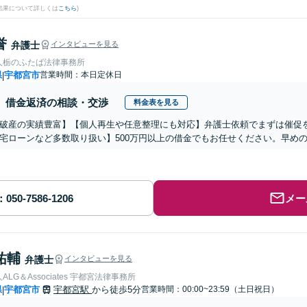
結果について詳しくは
こちら
)
誉
弁護士
インタビューを見る
人栃のふたば法律事務所
県
宇都宮市
営業時間：本日定休日
|
借金返済の相談・交渉
料金表を見る
破産の実績豊富】【個人再生や任意整理にも対応】弁護士依頼でまずは催促を
宅ローンなど多数取り扱い】500万円以上の借金でもお任せください。早め
メー
祐輔
弁護士
インタビューを見る
LG＆Associates 宇都宮法律事務所
県
宇都宮市
宇都宮駅
から徒歩5分
営業時間：00:00~23:59（土日祝日）
|