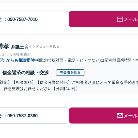
せ
メール
博孝
弁護士
インタビューを見る
人ましも法律事務所
宮市
からも相談受付中
面談方法(対面・電話・ビデオなど)は応相談
営業時間：
借金返済の相談・交渉
料金表を見る
対応】【相談無料】【借金分野に特化】ご相談者さまにとって最良な手続き
、任意整理はお任せください【分割払い可】
せ
メール