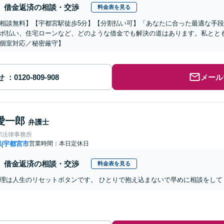
借金返済の相談・交渉
料金表を見る
相談無料】【宇都宮駅徒歩5分】【分割払い可】「あなたに合った最適な手
ボ払い、住宅ローンなど、どのような借金でも解決の道はあります。私とと
個室対応／秘密厳守】
せ
メール
愛一郎
弁護士
郎法律事務所
県
宇都宮市
営業時間：本日定休日
|
借金返済の相談・交渉
料金表を見る
理は人生のリセットボタンです。 ひとりで抱え込まないで早めに相談をして