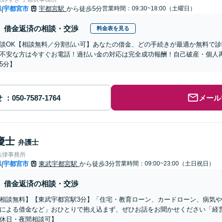
県
宇都宮市
宇都宮駅
から徒歩5分
営業時間：09:30~18:00（土曜日）
|
借金返済の相談・交渉
料金表を見る
談OK【相談無料／分割払い可】あなたの借金、どの手続きが最適か無料で
不安な方は今すぐお電話！過払い金の対応は完全成功報酬！自己破産・個人
5分】
せ
メール
慶士
弁護士
法律事務所
県
宇都宮市
東武宇都宮駅
から徒歩3分
営業時間：09:00~23:00（土日祝日）
|
借金返済の相談・交渉
相談無料】【東武宇都宮駅3分】「住宅・教育ローン、カードローン、病気
による借金など」おひとりで抱え込まず、ぜひお話をお聞かせください「経
休日・夜間相談可】