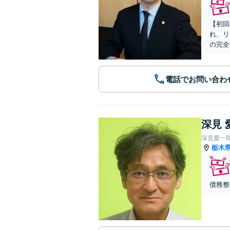
【初回
れ、リ
の完全
電話でお問い合わ
深見 
深見愛一
栃木
債務整