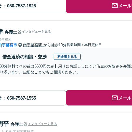
せ
メール
律
弁護士
インタビューを見る
律事務所
県
宇都宮市
南宇都宮駅
から徒歩10分
営業時間：本日定休日
|
借金返済の相談・交渉
料金表を見る
30分無料でその後は5500円のみ】周りにお話ししにくい借金のお悩みを弁
り添います。些細なことでもご相談ください。
せ
メール
周平
弁護士
インタビューを見る
人みずき 宇都宮事務所