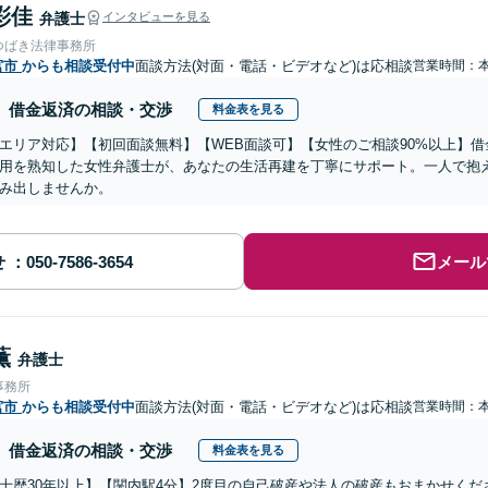
彩佳
弁護士
インタビューを見る
つばき法律事務所
宮市
からも相談受付中
面談方法(対面・電話・ビデオなど)は応相談
営業時間：
借金返済の相談・交渉
料金表を見る
エリア対応】【初回面談無料】【WEB面談可】【女性のご相談90%以上】
用を熟知した女性弁護士が、あなたの生活再建を丁寧にサポート。一人で抱
み出しませんか。
せ
メール
薫
弁護士
事務所
宮市
からも相談受付中
面談方法(対面・電話・ビデオなど)は応相談
営業時間：
借金返済の相談・交渉
料金表を見る
士歴30年以上】【関内駅4分】2度目の自己破産や法人の破産もおまかせく