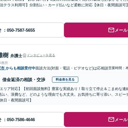
法テラス利用可】分割払い・カード払いなど柔軟に対応【休日・夜間面談可
せ
メール
雅樹
弁護士
インタビューを見る
事務所
宮市
からも相談受付中
面談方法(対面・電話・ビデオなど)は応相談
営業時間：
借金返済の相談・交渉
料金表を見る
エリア対応】【初回面談無料】豊富な実績あり！取り立て停止＆こまめな連
払い、浪費など、どのような理由でも大丈夫。お気持ちに寄り添い、スピー
休日・夜間面談可】
せ
メール