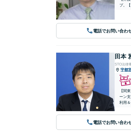
プ。【
電話でお問い合わ
田本 
STO法律
宇都
【関東
ーン支
利用＆
電話でお問い合わ