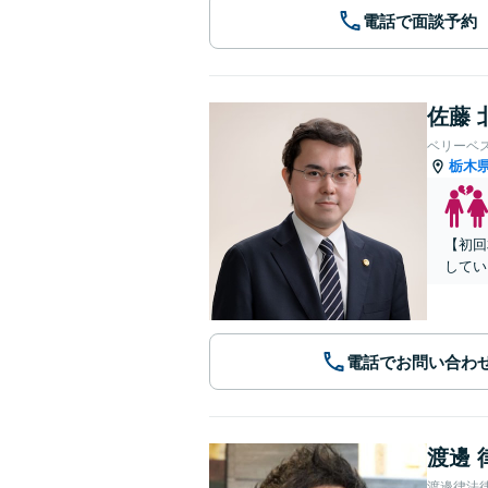
電話で面談予約
佐藤 
ベリーベ
栃木
【初回
してい
電話でお問い合わ
渡邊 
渡邊律法