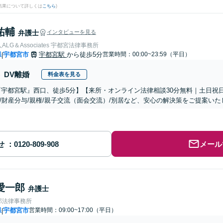
結果について詳しくは
こちら
)
祐輔
弁護士
インタビューを見る
LG＆Associates 宇都宮法律事務所
県
宇都宮市
宇都宮駅
から徒歩5分
営業時間：00:00~23:59（平日）
|
DV離婚
料金表を見る
『宇都宮駅』西口、徒歩5分】【来所・オンライン法律相談30分無料｜土日祝
/財産分与/親権/親子交流（面会交流）/別居など、安心の解決策をご提案いた
せ
メール
愛一郎
弁護士
郎法律事務所
県
宇都宮市
営業時間：09:00~17:00（平日）
|