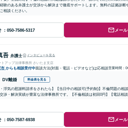
経験のある弁護士が交渉から解決まで徹底サポートします。無料の証拠診断
ご相談ください。
せ
メール
真吾
弁護士
インタビューを見る
ートアップ法律事務所 さいたま支店
宮市
からも相談受付中
面談方法(対面・電話・ビデオなど)は応相談
営業時間：06
DV離婚
料金表を見る
・浮気の慰謝料請求をされたら】【当日中の相談可(予約制)】不倫問題の相談
交渉・解決実績が豊富な法律事務所です。【不倫相談は初回0円】【電話相談
せ
メール