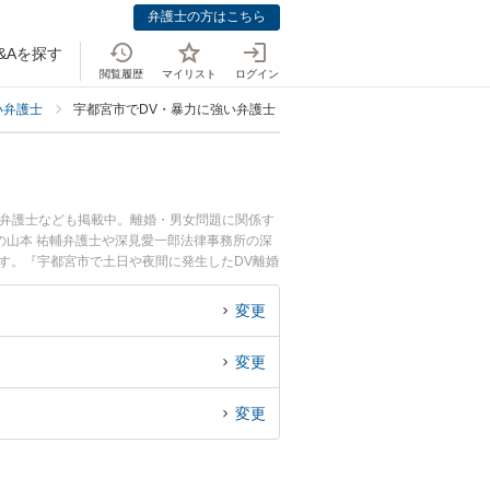
弁護士の方はこちら
&Aを探す
閲覧履歴
マイリスト
ログイン
い弁護士
宇都宮市でDV・暴力に強い弁護士
つ弁護士なども掲載中。離婚・男女問題に関係す
所の山本 祐輔弁護士や深見愛一郎法律事務所の深
す。『宇都宮市で土日や夜間に発生したDV離婚
DV離婚を法律相談できる宇都宮市内の弁護士に
変更
変更
変更