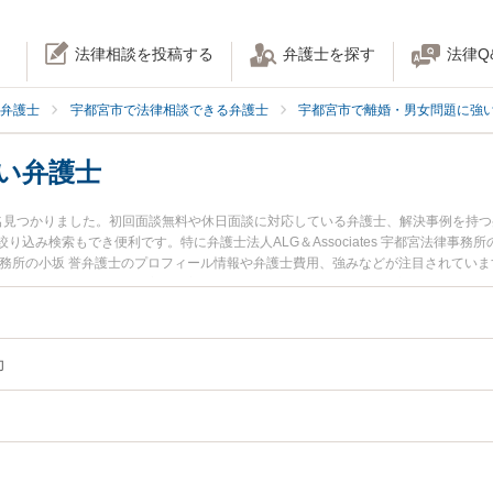
法律相談を投稿する
弁護士を探す
法律Q
弁護士
宇都宮市で法律相談できる弁護士
宇都宮市で離婚・男女問題に強
い弁護士
4名見つかりました。初回面談無料や休日面談に対応している弁護士、解決事例を持
込み検索もでき便利です。特に弁護士法人ALG＆Associates 宇都宮法律事務
事務所の小坂 誉弁護士のプロフィール情報や弁護士費用、強みなどが注目されていま
DV離婚のトラブル解決の実績豊富な近くの弁護士を検索したい』『初回相談無料で
おすすめです。
力