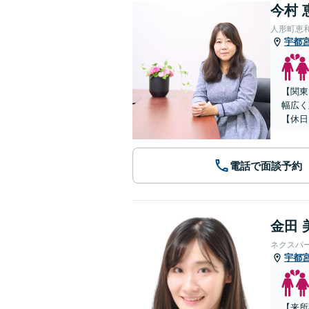
今村 
人形町恵
宇都
【関東
幅広く
【休日
電話で面談予約
金田 
ネクスパ
宇都
【来所