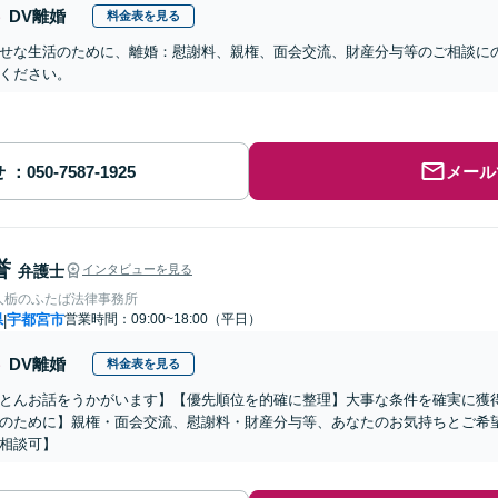
DV離婚
料金表を見る
せな生活のために、離婚：慰謝料、親権、面会交流、財産分与等のご相談に
ください。
せ
メール
誉
弁護士
インタビューを見る
人栃のふたば法律事務所
県
宇都宮市
営業時間：09:00~18:00（平日）
|
DV離婚
料金表を見る
とんお話をうかがいます】【優先順位を的確に整理】大事な条件を確実に獲
のために】親権・面会交流、慰謝料・財産分与等、あなたのお気持ちとご希
相談可】