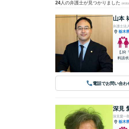
24
人の弁護士が見つかりました
(検索
山本 
弁護士法人A
栃木
【JR
料請求
電話でお問い合わ
深見 
深見愛一
栃木