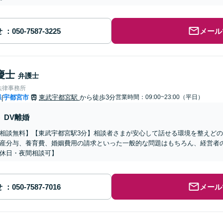
せ
メール
慶士
弁護士
法律事務所
県
宇都宮市
東武宇都宮駅
から徒歩3分
営業時間：09:00~23:00（平日）
|
DV離婚
相談無料】【東武宇都宮駅3分】相談者さまが安心して話せる環境を整えど
産分与、養育費、婚姻費用の請求といった一般的な問題はもちろん、経営者
休日・夜間相談可】
せ
メール