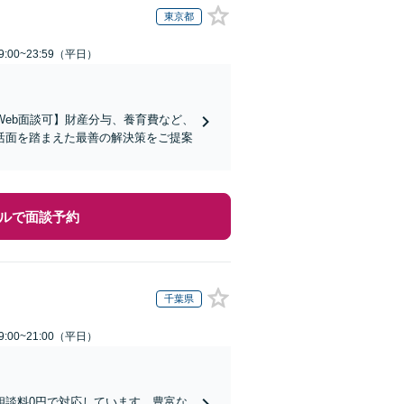
東京都
:00~23:59（平日）
Web面談可】財産分与、養育費など、
活面を踏まえた最善の解決策をご提案
ルで面談予約
千葉県
:00~21:00（平日）
相談料0円で対応しています。豊富な