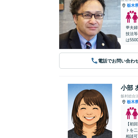
栃木
💬夫
技法等
は55
電話でお問い合わ
小部 
飯村総合
栃木
【初回
トを二
相談可