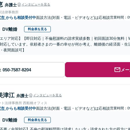
恵
弁護士
インタビューを見る
和法律事務所
宮市
からも相談受付中
面談方法(対面・電話・ビデオなど)は応相談
営業時間：09
DV離婚
料金表を見る
エリア対応】【即日対応｜不倫慰謝料の請求実績多数｜初回面談30分無料｜
対応しています。依頼者さまの一番の幸せが何か考え、離婚後の経済面・生
・夜間面談可】
メー
美津江
弁護士
インタビューを見る
ート法律事務所 西船橋オフィス
宮市
からも相談受付中
面談方法(対面・電話・ビデオなど)は応相談
営業時間：09
DV離婚
料金表を見る
不要／全国対応】不倫の慰謝料問題は請求したい方・請求された方の双方に