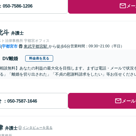
メー
北斗
弁護士
スト法律事務所 宇都宮オフィス
県
宇都宮市
東武宇都宮駅
から徒歩6分
営業時間：09:30~21:00（平日）
|
DV離婚
料金表を見る
相談無料】あなたの利益の最大化を目指します。まずは電話・メールで状況
る」「離婚を切り出された」「不貞の慰謝料請求をしたい」等お任せくださ
せ
メール
律
弁護士
インタビューを見る
律事務所