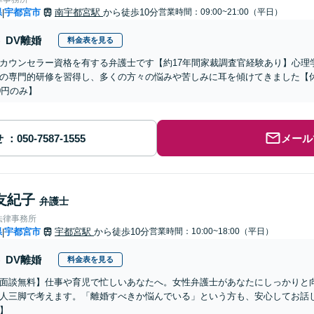
県
宇都宮市
南宇都宮駅
から徒歩10分
営業時間：09:00~21:00（平日）
|
DV離婚
料金表を見る
婦カウンセラー資格を有する弁護士です【約17年間家裁調査官経験あり】心
の専門的研修を習得し、多くの方々の悩みや苦しみに耳を傾けてきました【休
00円のみ】
せ
メール
友紀子
弁護士
法律事務所
県
宇都宮市
宇都宮駅
から徒歩10分
営業時間：10:00~18:00（平日）
|
DV離婚
料金表を見る
面談無料】仕事や育児で忙しいあなたへ。女性弁護士があなたにしっかりと
人三脚で考えます。「離婚すべきか悩んでいる」という方も、安心してお話
】