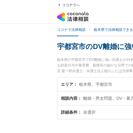
ココナラへ
ココナラ法律相談
栃木県で法律相談できる
宇都宮市のDV離婚に強
栃木県の宇都宮市でDV離婚に強い弁護士が2
る財産分与や養育費、親権等の細かな分野での絞り
見 愛一郎弁護士、弁護士法人栃のふたば法律
のトラブルを今すぐに弁護士に相談したい』『
相談予約したい』などでお困りの相談者さんに
エリア
栃木県、宇都宮市
相談内容
離婚・男女問題、DV・暴
詳細条件
未選択