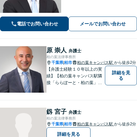
電話でお問い合わせ
メールでお問い合わせ
原 崇人
弁護士
柏の葉法律事務所
千葉県
柏市
柏の葉キャンパス駅
から徒歩2分
|
【弁護士経験１０年以上の実
詳細を見
績】【柏の葉キャンパス駅隣
る
接「ららぽーと・柏の葉」
内】【不動産・遺産相続の解
決多数・同分野の初回相談無
料】
釼 宮子
弁護士
柏の葉法律事務所
千葉県
柏市
柏の葉キャンパス駅
から徒歩2分
|
詳細を見る