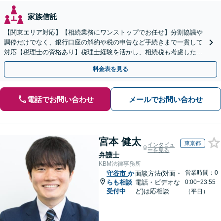
家族信託
【関東エリア対応】【相続業務にワンストップでお任せ】分割協議や
調停だけでなく、銀行口座の解約や税の申告など手続きまで一貫して
対応【税理士の資格あり】税理士経験を活かし、相続税も考慮した相
続手続きもお任せください【初回相談無料】生前贈与も対応
料金表を見る
電話でお問い合わせ
メールでお問い合わせ
宮本 健太
東京都
インタビュ
ーを見る
弁護士
KBM法律事務所
営業時間：0
守谷市
か
面談方法(対面・
らも相談
電話・ビデオな
0:00~23:55
受付中
ど)は応相談
（平日）