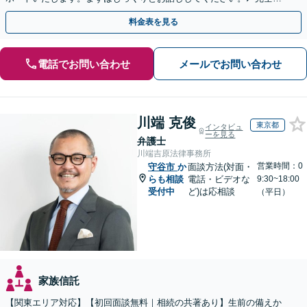
約制・初回法律相談無料◢
料金表を見る
電話でお問い合わせ
メールでお問い合わせ
川端 克俊
東京都
インタビュ
ーを見る
弁護士
川端吉原法律事務所
営業時間：0
守谷市
か
面談方法(対面・
らも相談
電話・ビデオな
9:30~18:00
受付中
ど)は応相談
（平日）
家族信託
【関東エリア対応】【初回面談無料｜相続の共著あり】生前の備えか