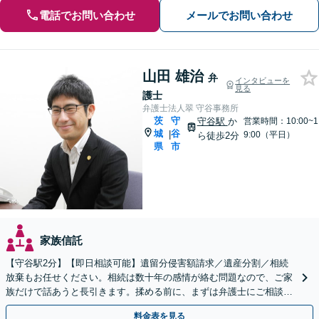
電話でお問い合わせ
メールでお問い合わせ
山田 雄治
弁
インタビューを
見る
護士
弁護士法人翠 守谷事務所
茨
守
守谷駅
か
営業時間：10:00~1
城
谷
|
9:00（平日）
ら徒歩2分
県
市
家族信託
【守谷駅2分】【即日相談可能】遺留分侵害額請求／遺産分割／相続
放棄もお任せください。相続は数十年の感情が絡む問題なので、ご家
族だけで話あうと長引きます。揉める前に、まずは弁護士にご相談く
ださい。
料金表を見る