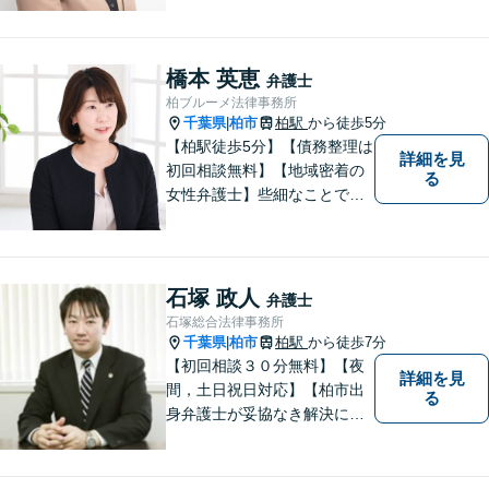
橋本 英恵
弁護士
柏ブルーメ法律事務所
千葉県
柏市
柏駅
から徒歩5分
|
【柏駅徒歩5分】【債務整理は
詳細を見
初回相談無料】【地域密着の
る
女性弁護士】些細なことでも
お気軽にご相談下さい。
石塚 政人
弁護士
石塚総合法律事務所
千葉県
柏市
柏駅
から徒歩7分
|
【初回相談３０分無料】【夜
詳細を見
間，土日祝日対応】【柏市出
る
身弁護士が妥協なき解決に尽
力します】柏市及び近隣市町
村の企業さま及び市民の皆さ
まに良質な法的サービスを提