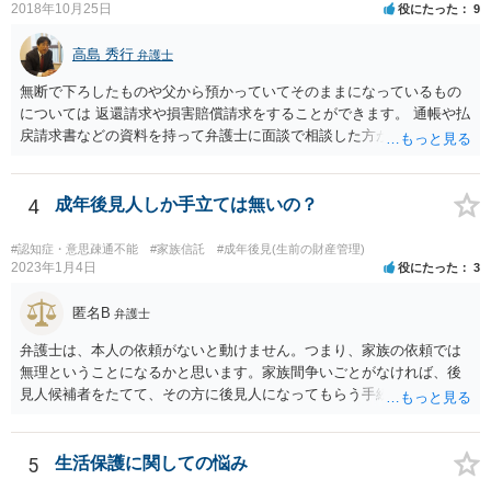
2018年10月25日
役にたった
9
高島 秀行
弁護士
無断で下ろしたものや父から預かっていてそのままになっているもの
については 返還請求や損害賠償請求をすることができます。 通帳や払
戻請求書などの資料を持って弁護士に面談で相談した方がよいと思い
ます。
4
成年後見人しか手立ては無いの？
#認知症・意思疎通不能
#家族信託
#成年後見(生前の財産管理)
2023年1月4日
役にたった
3
匿名B
弁護士
弁護士は、本人の依頼がないと動けません。つまり、家族の依頼では
無理ということになるかと思います。家族間争いごとがなければ、後
見人候補者をたてて、その方に後見人になってもらう手続をすすめた
ほうが、今後もいろいろやりやすくなると思います。
5
生活保護に関しての悩み