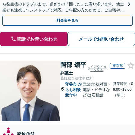
ら発生後のトラブルまで、皆さまの「困った」に寄り添います。他士
業とも連携しワンストップで対応。ご年配の方のために、ご自宅やご
近所への出張相談も実施【秘密厳守｜休日・夜間相談可】
料金表を見る
電話でお問い合わせ
メールでお問い合わせ
岡部 頌平
東京都
インタビュ
ーを見る
弁護士
葛飾総合法律事務所
営業時間：0
守谷市
か
面談方法(対面・
らも相談
電話・ビデオな
9:00~18:00
受付中
ど)は応相談
（平日）
家族信託