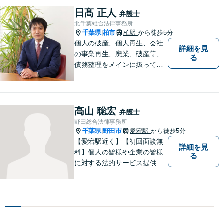
供いたします。
日髙 正人
弁護士
北千葉総合法律事務所
千葉県
柏市
柏駅
から徒歩5分
|
個人の破産、個人再生、会社
詳細を見
の事業再生、廃業、破産等、
る
債務整理をメインに扱ってお
ります。会社が破産する場
合、代表者個人について、経
営者保証ガイドラインにとる
私的整理も取扱い可能です。
高山 聡宏
弁護士
債務に関する初回相談は無料
野田総合法律事務所
です。
千葉県
野田市
愛宕駅
から徒歩5分
|
【愛宕駅近く】【初回面談無
詳細を見
料】個人の皆様や企業の皆様
る
に対する法的サービス提供に
誠実に取り組んでいきたいと
考えております。刑事事件／
民事事件／家事事件／企業法
務など、幅広く対応します。
【当日／夜間／休日対応可】