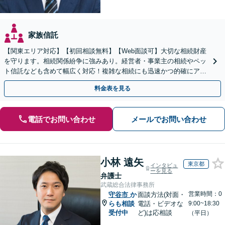
家族信託
【関東エリア対応】【初回相談無料】【Web面談可】大切な相続財産
を守ります。相続関係紛争に強みあり。経営者・事業主の相続やペッ
ト信託なども含めて幅広く対応！複雑な相続にも迅速かつ的確にアド
バイスいたします。
料金表を見る
電話でお問い合わせ
メールでお問い合わせ
小林 遠矢
東京都
インタビュ
ーを見る
弁護士
武蔵総合法律事務所
営業時間：0
守谷市
か
面談方法(対面・
らも相談
電話・ビデオな
9:00~18:30
受付中
ど)は応相談
（平日）