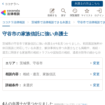
弁護士の方はこちら
ココナラへ
投稿する
探す
閲覧履歴
マイリスト
ログイン
ココナラ法律相談
茨城県で法律相談できる弁護士
守谷市で法律相談で
守谷市の家族信託に強い弁護士
茨城県の守谷市で家族信託に強い弁護士が4名見つかりました。初回面談無料や
休日面談に対応している弁護士、解決事例を持つ弁護士なども掲載中。相続・
遺言に関係する家族間の相続トラブルや認知症の相続、遺産分割等の細かな分
野での絞り込み検索もでき便利です。特に市川法律事務所の吉津 和輝弁護士や
弁護士法人翠 守谷事務所の山田 雄治弁護士、弁護士法人長瀬総合法律事務所
エリア
茨城県、守谷市
変更
守谷支所の大久保 潤弁護士のプロフィール情報や弁護士費用、強みなどが注目
されています。『守谷市で土日や夜間に発生した家族信託のトラブルを今すぐ
相談内容
相続・遺言、家族信託
変更
に弁護士に相談したい』『家族信託のトラブル解決の実績豊富な近くの弁護士
を検索したい』『初回相談無料で家族信託を法律相談できる守谷市内の弁護士
に相談予約したい』などでお困りの相談者さんにおすすめです。
詳細条件
未選択
変更
4
人の弁護士が見つかりました
(検索結果について詳しくは
こちら
)