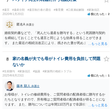
7
をすれば、ご相談者様はお父様の借金は相続しません。
#遺言
#遺産分割
#遺言執行者の選任
#養育費
#口座凍結解除
#家族信託
2020年1月20日
役にたった
2
匿名A
弁護士
婚前契約書などで、「死んだら遺産を贈与する」という死因贈与契約
を締結しておくことでも遺言と同じような効果を得ることができま
す。 また最近の相続法改正により、残された妻が死ぬまで家に住み続
けられる権利として「配偶者居住権」という制度が設けられましたの
で、その制度を活用する方法も考えられます。 もし契約書の作成まで
視野に入れておられる場合は、お近くの弁護士、できれば相続に強い
8
家の名義が夫でも母がトイレ費用を負担して問題
弁護士にご相談なさるとよいでしょう。
ないか
#生前贈与
#家族信託
#協議
#家族間の相続トラブル
2025年8月23日
役にたった
1
藤本 顯人
弁護士
お母様が、トイレの修繕費用を、ご質問者様の配偶者様に贈与するか
たちとなりますので、所有権はご質問者様の配偶者様が得ることにな
ります。 また、贈与については年間110万円まで非課税であり、トイ
レの修繕費であればこの枠内に収まると思います。