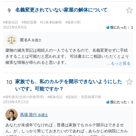
9
名義変更されていない家屋の解体について
#家族信託
#相続放棄
#口座凍結解除
#遺産分割
2021年8月6日
役にたった
1
匿名A
弁護士
建物の滅失登記は相続人の一人でもできるので、名義変更せずに手続
きすることは可能だと思われます。 司法書士にご相談いただくとより
確実な情報が得られると思います。
10
家族でも、私のカルテを開示できないようにした
いです。可能ですか？
#成年後見(生前の財産管理)
#家族信託
#認知症・意思疎通不能
2019年4月12日
役にたった
1
馬場 龍行
弁護士
あなたが未成年でなければ，普通は家族でもカルテ開示はできませ
ん。が，しっかり禁じておきたいのであれば，あらかじめ病院にカル