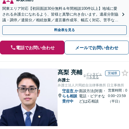
関東エリア対応【初回面談30分無料＆年間相談100件以上】地域に愛
される弁護士になれるよう、皆様と真摯に向き合います。遺産分割協
議・調停／遺留分／相続放棄／遺言書作成等、幅広く対応。苦手な親
族との交渉や書面作成等も◎【分かりやすい費用体系】
料金表を見る
電話でお問い合わせ
メールでお問い合わせ
髙梨 亮輔
茨城県
インタビュ
ーを見る
弁護士
弁護士法人片岡総合法律事務所 日立事務所
営業時間：0
守谷市
か
面談方法(対面・
らも相談
電話・ビデオな
0:00~23:59
受付中
ど)は応相談
（平日）