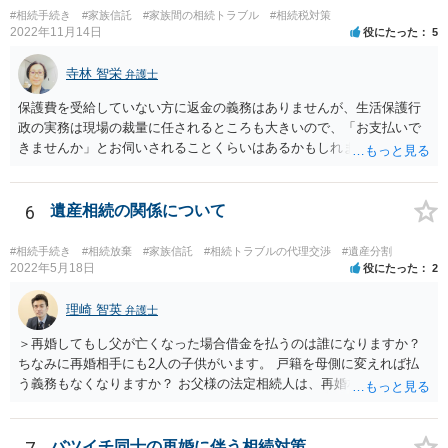
#相続手続き
#家族信託
#家族間の相続トラブル
#相続税対策
2022年11月14日
役にたった
5
寺林 智栄
弁護士
保護費を受給していない方に返金の義務はありませんが、生活保護行
政の実務は現場の裁量に任されるところも大きいので、「お支払いで
きませんか」とお伺いされることくらいはあるかもしれません。 通報
するかどうかは、あなたとお父さんの妹さんとの関係などを総合的に
考えてご判断いただくのが良いと思います。
6
遺産相続の関係について
#相続手続き
#相続放棄
#家族信託
#相続トラブルの代理交渉
#遺産分割
2022年5月18日
役にたった
2
理崎 智英
弁護士
＞再婚してもし父が亡くなった場合借金を払うのは誰になりますか？
ちなみに再婚相手にも2人の子供がいます。 戸籍を母側に変えれば払
う義務もなくなりますか？ お父様の法定相続人は、再婚相手とご相談
者様なので、お父様の借金はご相談者様も相続することになります。
戸籍がどこにあるのかは関係ありません。 ただし、お父様が亡くなっ
たことを知ってから３か月以内に家庭裁判所にて「相続放棄」の手続
バツイチ同士の再婚に伴う相続対策