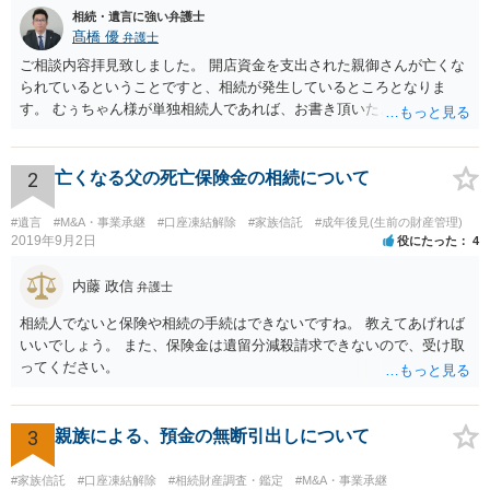
相続・遺言に強い弁護士
髙橋 優
弁護士
ご相談内容拝見致しました。 開店資金を支出された親御さんが亡くな
られているということですと、相続が発生しているところとなりま
す。 むぅちゃん様が単独相続人であれば、お書き頂いたような方法で
ご主人に書面を書いてもらうことで対応は可能かと思います。 他にも
相続人おられるということであれば、他の相続人との協議が必要とな
るところです。 また、当該点とは別にご主人から貸付ではなく贈与で
2
亡くなる父の死亡保険金の相続について
あると主張される可能性がございます。 その場合には、貸付であるこ
とを伺わせる事情をどれだけ積み重ねることが出来るか、というとこ
#遺言
#M&A・事業承継
#口座凍結解除
#家族信託
#成年後見(生前の財産管理)
ろとなります。 返済の事実や、返済を約束するメール等です。 金額の
2019年9月2日
役にたった
4
大きさや状況を考えると、一つ一つの問題を解決し、万が一に備えて
おく方が宜しいかと思います。 緊急という訳ではないかと思います
内藤 政信
弁護士
が、事前準備が早い方が有効な手段が増える傾向にありますので、早
相続人でないと保険や相続の手続はできないですね。 教えてあげれば
目に弁護士を入れられることを御検討頂くと良いかと思います。
いいでしょう。 また、保険金は遺留分減殺請求できないので、受け取
ってください。
3
親族による、預金の無断引出しについて
#家族信託
#口座凍結解除
#相続財産調査・鑑定
#M&A・事業承継