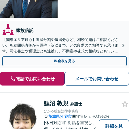
家族信託
【関東エリア対応】遺産分割や遺留分など、相続問題はご相談くださ
い。相続開始直後から調停・訴訟まで、どの段階のご相談でも承りま
す。司法書士や税理士とも連携し、不動産や株式の相続などもワンス
トップで対応可能。遺言書作成や事業承継のご相談にも対応
料金表を見る
電話でお問い合わせ
メールでお問い合わせ
鯉沼 敦規
弁護士
ひかる総合法律事務所
茨城県
守谷市
守谷駅
から徒歩2分
|
{休日対応可} 対話を重視し、
詳細を見