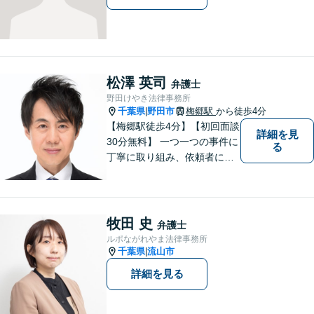
松澤 英司
弁護士
野田けやき法律事務所
千葉県
野田市
梅郷駅
から徒歩4分
|
【梅郷駅徒歩4分】【初回面談
詳細を見
30分無料】 一つ一つの事件に
る
丁寧に取り組み、依頼者にと
って納得できる解決に至るよ
う努力いたします。 安心して
ご相談いただければと思いま
す。
牧田 史
弁護士
ルポながれやま法律事務所
千葉県
流山市
|
詳細を見る