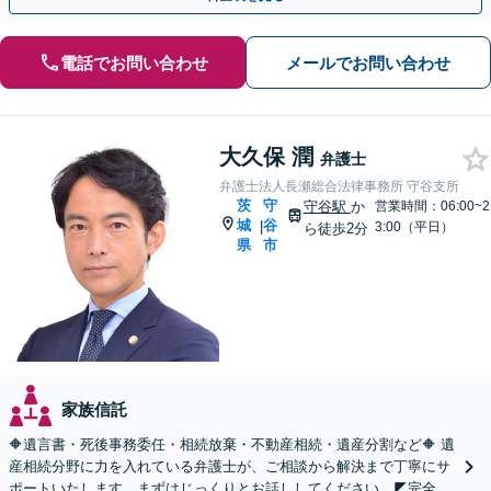
電話でお問い合わせ
メールでお問い合わせ
大久保 潤
弁護士
弁護士法人長瀬総合法律事務所 守谷支所
茨
守
守谷駅
か
営業時間：06:00~2
城
谷
|
3:00（平日）
ら徒歩2分
県
市
家族信託
🔶遺言書・死後事務委任・相続放棄・不動産相続・遺産分割など🔶 遺
産相続分野に力を入れている弁護士が、ご相談から解決まで丁寧にサ
ポートいたします。まずはじっくりとお話ししてください。◤完全予