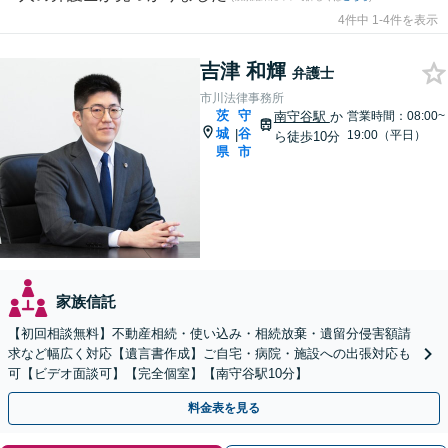
4件中 1-4件を表示
吉津 和輝
弁護士
市川法律事務所
茨
守
南守谷駅
か
営業時間：08:00~
城
谷
|
19:00（平日）
ら徒歩10分
県
市
家族信託
【初回相談無料】不動産相続・使い込み・相続放棄・遺留分侵害額請
求など幅広く対応【遺言書作成】ご自宅・病院・施設への出張対応も
可【ビデオ面談可】【完全個室】【南守谷駅10分】
料金表を見る