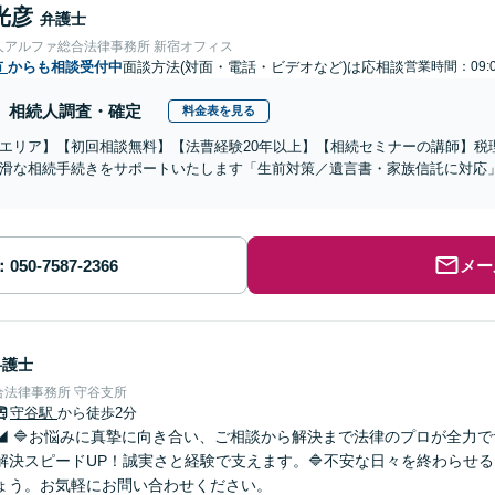
光彦
弁護士
人アルファ総合法律事務所 新宿オフィス
市
からも相談受付中
面談方法(対面・電話・ビデオなど)は応相談
営業時間：09:0
相続人調査・確定
料金表を見る
エリア】【初回相談無料】【法曹経験20年以上】【相続セミナーの講師】税
滑な相続手続きをサポートいたします「生前対策／遺言書・家族信託に対応
メー
弁護士
法律事務所 守谷支所
守谷駅
から徒歩2分
◢ 🔷お悩みに真摯に向き合い、ご相談から解決まで法律のプロが全力
解決スピードUP！誠実さと経験で支えます。🔷不安な日々を終わらせ
ょう。お気軽にお問い合わせください。