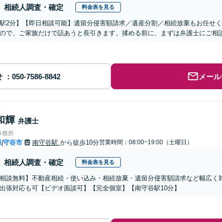
相続人調査・確定
料金表を見る
駅2分】【即日相談可能】遺留分侵害額請求／遺産分割／相続放棄もお任せ
ので、ご家族だけで話あうと長引きます。揉める前に、まずは弁護士にご相
せ
メール
和輝
弁護士
事務所
県
守谷市
南守谷駅
から徒歩10分
営業時間：08:00~19:00（土曜日）
|
相続人調査・確定
料金表を見る
相談無料】不動産相続・使い込み・相続放棄・遺留分侵害額請求など幅広く
出張対応も可【ビデオ面談可】【完全個室】【南守谷駅10分】