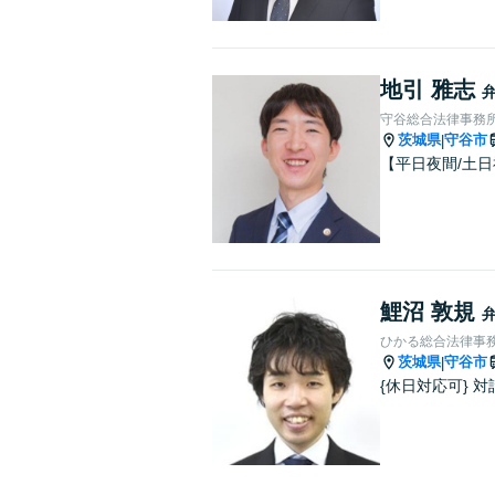
地引 雅志
守谷総合法律事務
茨城県
守谷市
|
【平日夜間/土
鯉沼 敦規
ひかる総合法律事
茨城県
守谷市
|
{休日対応可}