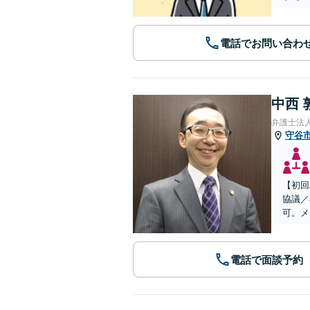
電話でお問い合わ
中西 
弁護士法
守谷
【初回
協議／
可。メ
電話で面談予約