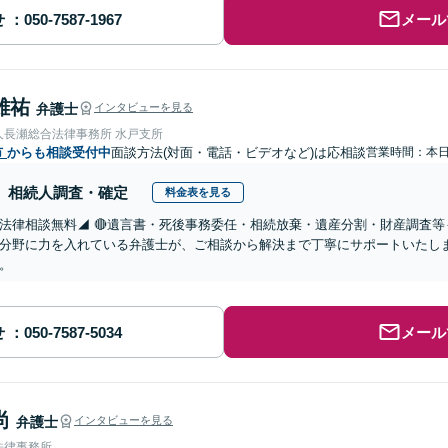
せ
メール
雄祐
弁護士
インタビューを見る
人長瀬総合法律事務所 水戸支所
市
からも相談受付中
面談方法(対面・電話・ビデオなど)は応相談
営業時間：本
相続人調査・確定
料金表を見る
法律相談無料◢ 🔴遺言書・死後事務委任・相続放棄・遺産分割・財産調査等
分野に力を入れている弁護士が、ご相談から解決まで丁寧にサポートいたし
。
せ
メール
尚
弁護士
インタビューを見る
法律事務所