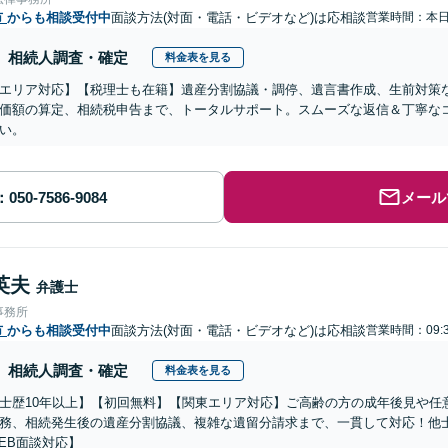
市
からも相談受付中
面談方法(対面・電話・ビデオなど)は応相談
営業時間：本
相続人調査・確定
料金表を見る
エリア対応】【税理士も在籍】遺産分割協議・調停、遺言書作成、生前対策
価額の算定、相続税申告まで、トータルサポート。スムーズな返信＆丁寧な
い。
メール
英夫
弁護士
事務所
市
からも相談受付中
面談方法(対面・電話・ビデオなど)は応相談
営業時間：09:
相続人調査・確定
料金表を見る
士歴10年以上】【初回無料】【関東エリア対応】ご高齢の方の成年後見や任
務、相続発生後の遺産分割協議、複雑な遺留分請求まで、一貫して対応！他
EB面談対応】