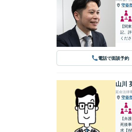
守谷
【関東
記、評
くださ
電話で面談予約
山川 
延命法律
守谷
【弁護
死後事
求【W