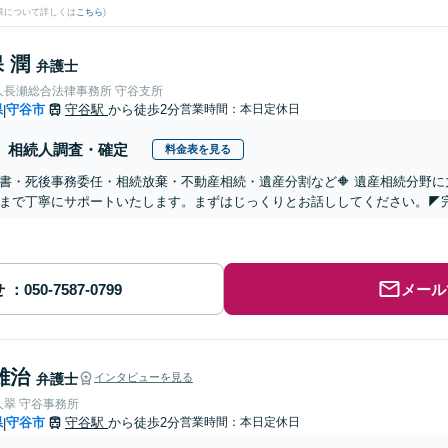
果について詳しくは
こちら
)
 潤
弁護士
人長瀬総合法律事務所 守谷支所
県
守谷市
守谷駅
から徒歩2分
営業時間：本日定休日
|
相続人調査・確定
料金表を見る
言書・死後事務委任・相続放棄・不動産相続・遺産分割など🔶 遺産相続分野
まで丁寧にサポートいたします。まずはじっくりとお話ししてください。◤
せ
メール
雄治
弁護士
インタビューを見る
人翠 守谷事務所
県
守谷市
守谷駅
から徒歩2分
営業時間：本日定休日
|