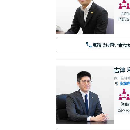
【守谷
問題な
電話でお問い合わ
吉津 
市川法律
茨城
【初回
設への