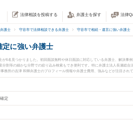
法律相談を投稿する
弁護士を探す
法律Q
弁護士
守谷市で法律相談できる弁護士
守谷市で相続・遺言に強い弁護士
確定に強い弁護士
士が6名見つかりました。初回面談無料や休日面談に対応している弁護士、解決事
産分割等の細かな分野での絞り込み検索もでき便利です。特に弁護士法人長瀬総合法
法律事務所の吉津 和輝弁護士のプロフィール情報や弁護士費用、強みなどが注目され
談したい』『相続人調査・確定のトラブル解決の実績豊富な近くの弁護士を検索し
』などでお困りの相談者さんにおすすめです。
確定