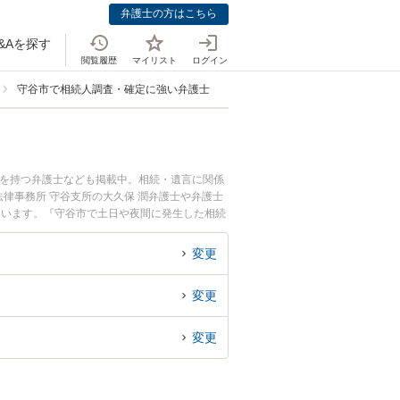
弁護士の方はこちら
&Aを探す
閲覧履歴
マイリスト
ログイン
守谷市で相続人調査・確定に強い弁護士
例を持つ弁護士なども掲載中。相続・遺言に関係
律事務所 守谷支所の大久保 潤弁護士や弁護士
ています。『守谷市で土日や夜間に発生した相続
たい』『初回相談無料で相続人調査・確定を法律
変更
変更
変更