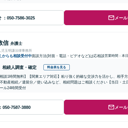
せ
メール
敦信
弁護士
人児玉明謙法律事務所
市
からも相談受付中
面談方法(対面・電話・ビデオなど)は応相談
営業時間：本
相続人調査・確定
料金表を見る
相談1時間無料】【関東エリア対応】粘り強く的確な交渉力を活かし、相手
不動産相続／遺留分／使い込みなど、相続問題はご相談ください【当日・土
ール24時間受付
メール