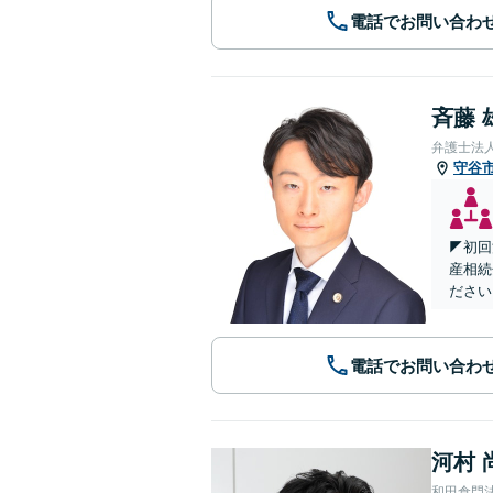
電話でお問い合わ
斉藤 
弁護士法
守谷
◤初回
産相続
ださい
電話でお問い合わ
河村 
和田倉門