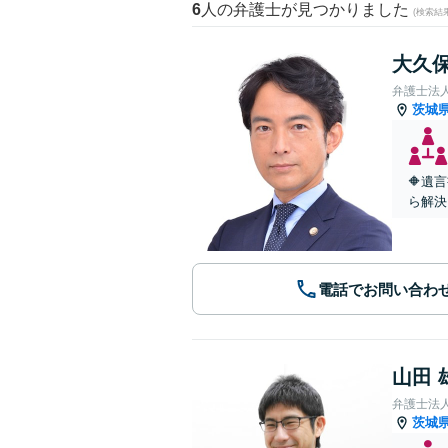
6
人の弁護士が見つかりました
(検索結
大久保
弁護士法
茨城
🔶遺
ら解決
電話でお問い合わ
山田 
弁護士法
茨城