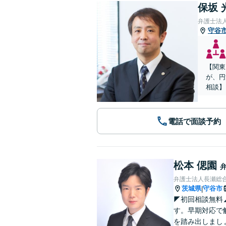
保坂 
弁護士法
守谷
【関東
が、円
相談】
電話で面談予約
松本 偲園
弁護士法人長瀬総合
茨城県
守谷市
|
◤初回相談無料
す。早期対応で
を踏み出しまし