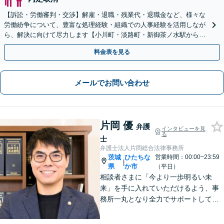
【訴訟・労働審判・交渉】解雇・退職・残業代・退職金など、様々な
労働紛争について、豊富な処理経験・組織での人事経験を活用しなが
ら、解決に向けて尽力します【小川町・淡路町・新御茶ノ水駅から約
1分、御茶ノ水駅も利用可】
料金表を見る
メールでお問い合わせ
片岡 優
弁護
インタビューを見
る
士
弁護士法人片岡総合法律事務所
茨城
ひたちな
営業時間：00:00~23:59
|
県
か市
（平日）
相談者さまに「今より一歩明るい未
来」を手に入れていただけるよう、事
務所一丸となり全力でサポートしてま
いります。独自の経営顧問サービスを
提供する企業法務／税理士の資格を活