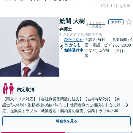
1件中 1-1件を表示
舩間 大樹
東京都
インタビュ
ーを見る
弁護士
むさしのきずな法律事務所
ひたちなか
面談方法(対
営業時間：0
市
からも
面・電話・ビデ
9:00~20:00
相談受付中
オなど)は応相
（平日）
談
内定取消
【関東エリア対応】【会社側労働問題に注力】【吉祥寺駅2分】【弁
護士2人体制！依頼者様の強い味方に】使用者側のご相談を中心に対
応。従業員トラブル、就業規則・契約書の整備、労務トラブルの早期
解決・防止に努めます。
料金表を見る