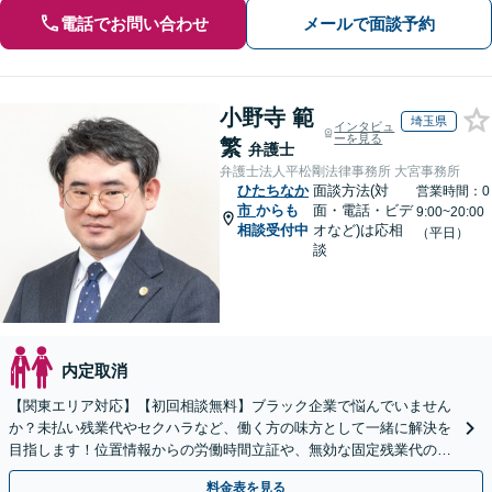
電話でお問い合わせ
メールで面談予約
小野寺 範
埼玉県
インタビュ
ーを見る
繁
弁護士
弁護士法人平松剛法律事務所 大宮事務所
ひたちなか
面談方法(対
営業時間：0
市
からも
面・電話・ビデ
9:00~20:00
相談受付中
オなど)は応相
（平日）
談
内定取消
【関東エリア対応】【初回相談無料】ブラック企業で悩んでいません
か？未払い残業代やセクハラなど、働く方の味方として一緒に解決を
目指します！位置情報からの労働時間立証や、無効な固定残業代の調
査もお任せください。【夜間や休日相談可】
料金表を見る