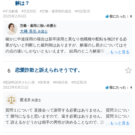
と思われます。 もっとも、依頼者本人（労働者）の意向もあります
解は？
が、一定の落し所をもって交渉に当たることもあり、早期解決を実現
#不当解雇
#労災対応
#労働・雇用契約違反
#内定取消
することも可能になる場合もあります。 弁護士を立てられたり裁判を
2025年2月4日
役にたった
6
提起されると、会社側も弁護士に依頼して、長期的な対応が必要にな
り、最終的にはバックペイが生じるおそれもあるため、解雇を争われ
労働・雇用に強い弁護士
るのは、時間や費用の観点からも負担が大きいと思われます。 ②この
大﨑 美生
弁護士
ように、ずるずると交渉を引き延ばしている間に、そのうち転職をす
確かに中途採用の場合は新卒採用と異なり他職種や配転を検討する必
るだろうと、社長なりに作戦を立てているようですが。このように復
要がないと判断した裁判例はありますが、解雇のし易さについてはそ
職をさせないために、ずるずると交渉を引き延ばすのも作戦としてあ
の点の違いしかないともいえます。 結局のところ解雇理由が認められ
りますか？ →労働者の資力との関係で、交渉や裁判を長期に行うこと
るのかが問題です。 御社のケースでも、解雇理由の事情が社長との一
で労働者の余力がなくなり、労働者側から会社寄りの解決案を受け入
回の言い合いだけであれば、解雇までは難しいと思われます。 それ以
れるといった対応をさせるという作戦として考えられるところです。
外の事情を踏まえて、改善の余地がないほど解雇理由（能力不足や協
6
恋愛詐欺と訴えられそうです。
もっとも、ご認識のとおり、バックペイや裁判になった際のレピュテ
調性のなさ等）があるのでしたら、解雇も相当と思料します。 ご参考
ーションリスクを考慮すると得策とは言い難いのではないかと考えら
までにお願いします。
#慰謝料請求された側
#加害者
#特殊詐欺
#内定取消
れます。 仮に、裁判になり敗訴判決が出た場合、会社名が記載されて
2022年6月21日
役にたった
4
裁判例として書籍に掲載されたりニュースとなる可能性がありますの
で、社会的な印象が大きく下がるリスクはございます。
匿名B
弁護士
質問１について 直接会って謝罪する必要はありません。 質問２につい
て 贈与になると思いますので、返す必要はありません。 質問３につい
て 訴えるかどうかは相手の男性が決めることなので、訴えることはな
いと言い切れませんが、訴えても請求が認められる可能性がないと思
われますので、結果的には訴えてこないと思われます。 相手の男性か