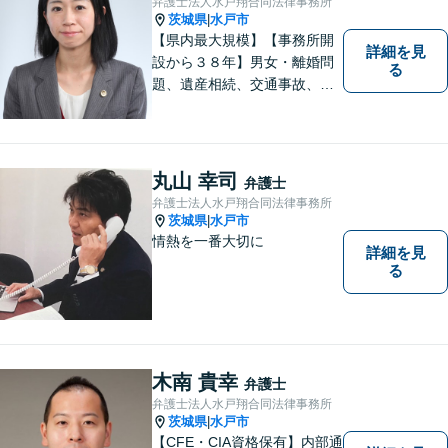
弁護士法人水戸翔合同法律事務所
ます。
茨城県
水戸市
|
【県内最大規模】【事務所開
詳細を見
設から３８年】男女・離婚問
る
題、遺産相続、交通事故、労
働問題、刑事事件などさまざ
まな法律トラブルに対応する
地域密着の女性弁護士。お困
りごとがあればお気軽にご相
丸山 幸司
弁護士
談ください！お一人おひとり
弁護士法人水戸翔合同法律事務所
に誠実に向き合います。
茨城県
水戸市
|
情熱を一番大切に
詳細を見
る
木南 貴幸
弁護士
弁護士法人水戸翔合同法律事務所
茨城県
水戸市
|
【CFE・CIA資格保有】内部通