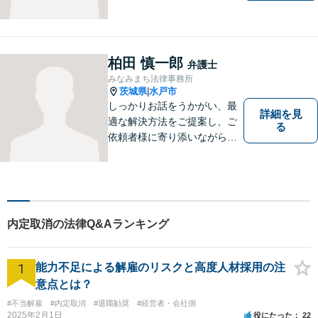
を含む）・相続に注力する弁
護士。皆様の権利を守るた
め、日々勉強、積極的に行動
し、解決へと導いてまいりま
柏田 慎一郎
弁護士
す。お気軽にご相談くださ
みなみまち法律事務所
い。【メール24時間受付中】
茨城県
水戸市
|
しっかりお話をうかがい、最
詳細を見
適な解決方法をご提案し、ご
る
依頼者様に寄り添いながら全
力でサポートいたします。 お
気軽にご相談ください。
内定取消の法律Q&Aランキング
1
能力不足による解雇のリスクと高度人材採用の注
意点とは？
#不当解雇
#内定取消
#退職勧奨
#経営者・会社側
2025年2月1日
役にたった
22