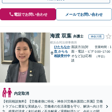
電話でお問い合わせ
メールでお問い合わせ
海渡 双葉
弁護士
神奈川県
横浜合同法律事務所
ひたちなか
面談方法(対
営業時間：1
市
からも
面・電話・ビデ
0:00~17:00
相談受付中
オなど)は応相
（平日）
談
内定取消
【初回相談無料】【労働者側に特化・神奈川労働弁護団に所属】労働
トラブルに豊富な実績あり。労働者の生活基盤を守り、解決へ向け尽
力。残業代請求／未払給料／不当解雇／退職勧奨など。会社との関係