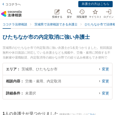
弁護士の方はこちら
ココナラへ
投稿する
探す
閲覧履歴
マイリスト
ログイン
ココナラ法律相談
茨城県で法律相談できる弁護士
ひたちなか市で法律
ひたちなか市の内定取消に強い弁護士
茨城県のひたちなか市で内定取消に強い弁護士が1名見つかりました。初回面談
無料や休日面談に対応している弁護士なども掲載中。労働・雇用に関係する不
当解雇や退職勧奨、内定取消等の細かな分野での絞り込み検索もでき便利で
す。特に弁護士法人片岡総合法律事務所の片岡 優弁護士のプロフィール情報や
弁護士費用、強みなどが注目されています。『ひたちなか市で土日や夜間に発
エリア
茨城県、ひたちなか市
変更
生した内定取消のトラブルを今すぐに弁護士に相談したい』『内定取消のトラ
ブル解決の実績豊富な近くの弁護士を検索したい』『初回相談無料で内定取消
相談内容
労働・雇用、内定取消
変更
を法律相談できるひたちなか市内の弁護士に相談予約したい』などでお困りの
相談者さんにおすすめです。
詳細条件
未選択
変更
1
人の弁護士が見つかりました
(検索結果について詳しくは
こちら
)