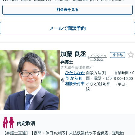
性も考慮し、ご意向を尊重しながら丁寧に対応いたします
料金表を見る
メールで面談予約
加藤 良丞
東京都
インタビュ
ーを見る
弁護士
造力総合法律事務所
ひたちなか
面談方法(対
営業時間：0
市
からも
面・電話・ビデ
9:00~19:00
相談受付中
オなど)は応相
（平日）
談
内定取消
【弁護士直通】【夜間・休日も対応】未払残業代や不当解雇、退職勧