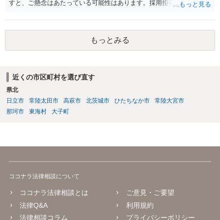
すと、ご懸念はあたっている可能性はあります。採用拒否、採用内定
取消が有効になる可能性はあります。補償内容によっては、記載通り
の内容が有効にならない可能性はありますし、そもそも契約が無効に
なる可能性はあります。本件は、法的に正確に分析すべき事案です。
もっとみる
素人判断は大いに危険です。法的に正確に分析されたい場合には、労
働法にかなり詳しく、上記に関連した法理等にも通じた弁護士等に相
談し、証拠をもとにしながら具体的な話をなさった上で、今後の対応
を検討するべきです。良い解決になりますよう祈念しております。
近くの市区町村を選び直す
県北
日立市
常陸太田市
高萩市
北茨城市
ひたちなか市
常陸大宮市
那珂市
東海村
大子町
ココナラ法律相談について
ココナラ法律相談とは
ご意見・ご要望
法律Q&A
利用規約
法律相談コラム
プライバシーポリシー