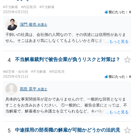
度人材の中途社員の場合でもやはり解雇のハードルは相応に高いもの
ですので、いまの弁護士を信頼してコミュニケーションをとっていた
となります。 今回のようなリスクを避ける観点からは、会社側として
#不当解雇
#内定取消
#不当解雇
だければと思います。
2025年4月23日
役にたった
6
無期雇用契約ではなく有期雇用契約で募集する、試用期間付を設け
る、業務委託契約を検討するという方法もあり得るかと存じます。
濵門 俊也
（※業務委託契約を検討される場合は、運用面によっては実質的に雇
弁護士
用契約関係であると判断されるリスクもありますので顧問弁護士の先
子飼いの社員は、会社側の人間なので、その供述には信用性がありま
生にもご相談の上慎重にご判断ください。）
せん。そこはあまり気にしなくてもよろしいかと存じます。
4
不当解雇裁判で被告企業が負うリスクと対策は？
#経営者・会社側
#不当解雇
#内定取消
2025年4月21日
役にたった
6
髙田 晃平
弁護士
具体的な事実関係等が定かでありませんので、一般的な回答となりま
すことをお含みおきください。 ①一般的に、被告企業にとっては、不
当解雇で、解雇者から弁護士を立てられるなど、キバを向けられるの
はやはり痛いものですか？ →弁護士ですと、解雇事由が違法か否かに
ついて専門的な知識、経験を有しておりますので、労働法規上の正当
な根拠がない場合に会社側の主張を通すのは難しくなる場合が多いか
5
中途採用の部長職の解雇が可能かどうかの法的見