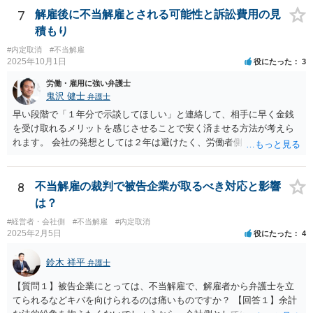
らのメッセージには、脅迫的な言動で関係を継続させようとの意図も
7
解雇後に不当解雇とされる可能性と訴訟費用の見
うかがわれますので、早めに警察にご相談することをお勧めします。
積もり
#内定取消
#不当解雇
2025年10月1日
役にたった
3
労働・雇用に強い弁護士
鬼沢 健士
弁護士
早い段階で「１年分で示談してほしい」と連絡して、相手に早く金銭
を受け取れるメリットを感じさせることで安く済ませる方法が考えら
れます。 会社の発想としては２年は避けたく、労働者側も２年分いけ
ば成功でしょう。
8
不当解雇の裁判で被告企業が取るべき対応と影響
は？
#経営者・会社側
#不当解雇
#内定取消
2025年2月5日
役にたった
4
鈴木 祥平
弁護士
【質問１】被告企業にとっては、不当解雇で、解雇者から弁護士を立
てられるなどキバを向けられるのは痛いものですか？ 【回答１】余計