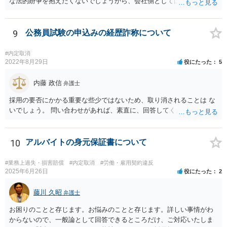
な法的紛争を抱えたくないでしょうから、会社側としては面倒だと思
うと思います。ただ、法的紛争になれば 会社側も弁護士を正式に立て
て争ってくることになると思います。 【質問２】今、解雇した社員よ
り労働審判を仕掛けられておりますが、社長が顧問弁護士の悪知恵
9
公務員試験の申込みの経歴詐称について
で、労働審判を無視して欠席しております。 どういう意図があります
か？ 【回答２】相手方が全く連絡することなく労働審判期日を欠席し
#内定取消
た場合は、申立人に主張・立証を行わせ、申立人の言い分が相当と認
2022年8月29日
役にたった
5
められるの であれば、申立人の意向を確認した上で、申立人の言い分
どおりの労働審判が行われることが考えられますので、欠席すること
内藤 政信
弁護士
は無いと思います。 代理人だけも出席しているのでれば、審理は可能
採用の要否にかかる重要な些少ではないため、取り消されることは な
です。 【質問３】会社の弱音を握られて復職させたくない模様なの
いでしょう。 問い合わせがあれば、素直に、回答してください。
で、ずるずると交渉や裁判を引き延ばしていると思われますが。 【回
答３】会社側としては、引き延ばしてもメリットがあるとは思えませ
んので、会社側としてももしかしたらある程度の勝算もって臨んでい
10
アルバイトの身元保証書について
る のかも知れません。
#業務上過失・損害賠償
#内定取消
#労働・雇用契約違反
2025年6月26日
役にたった
2
藤川 久昭
弁護士
お困りのことと存じます。お悩みのことと存じます。詳しい事情がわ
からないので、一般論として回答できるところだけ、ご対応いたしま