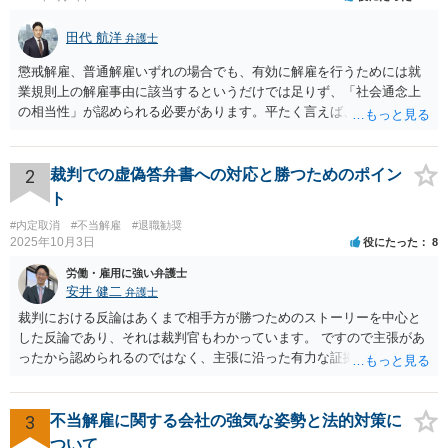
田代 航洋
弁護士
懲戒解雇、普通解雇いずれの場合でも、有効に解雇を行うためには就
業規則上の解雇事由に該当するというだけでは足りず、「社会通念上
の相当性」が認められる必要があります。平たく言えば、解雇の原因
となった行為が解雇に値するほどの行為かということが厳格に判断さ
れます。 日本の労働法上、解雇は非常にハードルが高いです。 解雇が
有効か無効かという点は能力不足の程度にもよりますが、顧問弁護士
2
裁判での虚偽答弁書への対応と勝つためのポイン
の先生は具体的な事情を検討した上で能力不足の程度が解雇を有効と
ト
するほどではないと判断されたのだと思います。 例えば、無断欠勤を
#内定取消
#不当解雇
#退職勧奨
連続する、会社のお金を横領する等の場合には一発で解雇した場合で
2025年10月3日
役にたった
8
も有効と判断されるケースも多いですが、たしかに能力不足のみの場
合はかなり解雇のハードルが高いと言わざるを得ません。 なお、懲戒
労働・雇用に強い弁護士
解雇の場合には、戒告、譴責、減給、出勤停止等解雇よりも軽い処分
安井 健二
弁護士
を行い、改善を促したもののそれでも改善されない場合には解雇に踏
裁判における反論はあくまで相手方が勝つためのストーリーを中心と
み切る等段階的に手順をい踏んだ場合は解雇が有効と判断される可能
した反論であり、それは裁判官もわかっています。 ですので主張があ
性が高まります。 高度人材の中途社員だから直ちに解雇しやすいとい
ったから認められるのではなく、主張に沿った有力な証拠があるかど
うわけではありませんが、高度人材の中途社員の場合は雇用契約上、
うかが重要です。 相手方の主張をコントロールすることはできないの
相応に高い能力を求められているため能力不足か否かの判断が給与の
で、あくまで証拠に基づいているか否かを念頭に読むことをお勧めし
低い新卒の社員と比較すると厳格に判断される結果、解雇の有効性の
ます。 あまり過敏に反応してしまうと、気疲れしてしまいます。 代理
3
不当解雇に関する会社の強気な姿勢と法的対策に
判断が比較的甘くなるという可能性はあると考えます。 もっとも、高
人を信頼して自分の主張をきっちり提出してもらうことのほうが大事
ついて