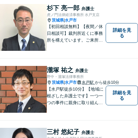
杉下 亮一郎
弁護士
虎ノ門法律経済事務所 水戸支店
茨城県
水戸市
|
【初回相談無料】【夜間／休
詳細を見
日相談可】裁判所近くに事務
る
所を構えています。ご来所・
ご相談しやすい環境を整えて
おりますので、お気軽にご相
談ください。ご依頼者様とと
もに最善の解決を目指しま
瀧塚 祐之
弁護士
す。
野中・瀧塚法律事務所
茨城県
水戸市
水戸駅
から徒歩10分
|
【水戸駅徒歩10分】【地域に
詳細を見
根ざした弁護士です】一つ一
る
つの事件に親身に取り組んで
いくことを心がけています。
【開設55年以上の法律事務
所】相談者の意向をきちんと
把握した上で、正当な権利を
三村 悠紀子
弁護士
守るために丁寧な対応を致し