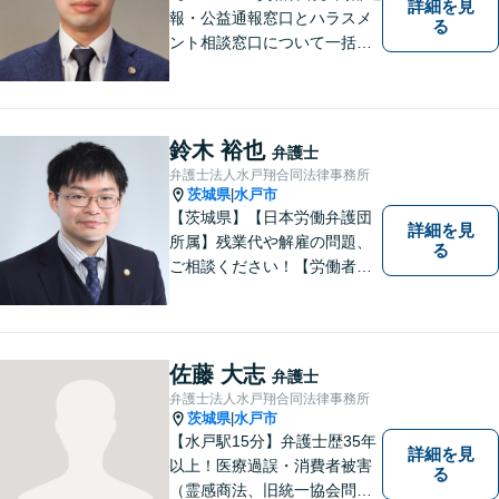
詳細を見
報・公益通報窓口とハラスメ
る
ント相談窓口について一括対
応いたします【従業員500名
超の内部通報窓口業務経験】
鈴木 裕也
弁護士
弁護士法人水戸翔合同法律事務所
茨城県
水戸市
|
【茨城県】【日本労働弁護団
詳細を見
所属】残業代や解雇の問題、
る
ご相談ください！【労働者側
労働相談 初回無料】
佐藤 大志
弁護士
弁護士法人水戸翔合同法律事務所
茨城県
水戸市
|
【水戸駅15分】弁護士歴35年
詳細を見
以上！医療過誤・消費者被害
る
（霊感商法、旧統一協会問題