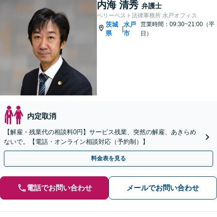
内海 清秀
弁護士
ベリーベスト法律事務所 水戸オフィス
茨城
水戸
営業時間：09:30~21:00（平
|
県
市
日）
内定取消
【解雇・残業代の相談料0円】サービス残業、突然の解雇、あきらめ
ないで。【電話・オンライン相談対応（予約制）】
料金表を見る
電話でお問い合わせ
メールでお問い合わせ