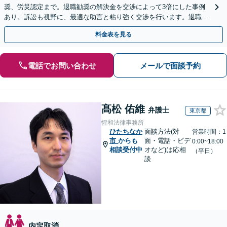
奨、労災認定まで。退職勧奨の解決金を交渉によって3倍にした事例
あり。訴訟も視野に、最適な助言と粘り強く交渉を行います。退職前
後、育休中などの状況でも歓迎。まずはご相談下さい！
料金表を見る
電話でお問い合わせ
メールで面談予約
髙松 佑維
弁護士
東京都
惺和法律事務所
ひたちなか
面談方法(対
営業時間：1
市
からも
面・電話・ビデ
0:00~18:00
相談受付中
オなど)は応相
（平日）
談
内定取消