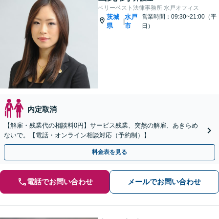
ベリーベスト法律事務所 水戸オフィス
茨城
水戸
営業時間：09:30~21:00（平
|
県
市
日）
内定取消
【解雇・残業代の相談料0円】サービス残業、突然の解雇、あきらめ
ないで。【電話・オンライン相談対応（予約制）】
料金表を見る
電話でお問い合わせ
メールでお問い合わせ