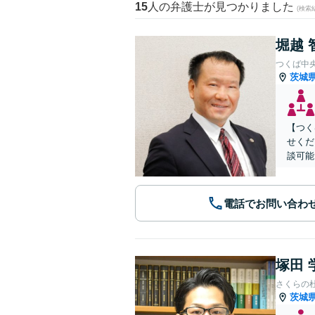
15
人の弁護士が見つかりました
(検索
堀越 
つくば中
茨城
【つく
せくだ
談可能
電話でお問い合わ
塚田 
さくらの
茨城