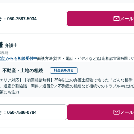
せ
メール
謙
弁護士
事務所
ば市
からも相談受付中
面談方法(対面・電話・ビデオなど)は応相談
営業時間：09
不動産・土地の相続
料金表を見る
エリア対応】【初回相談無料】35年以上の弁護士経験で培った「どんな相手
。遺産分割協議・調停／遺留分／不動産の相続など相続でのトラブルやはお
策にも注力
せ
メール