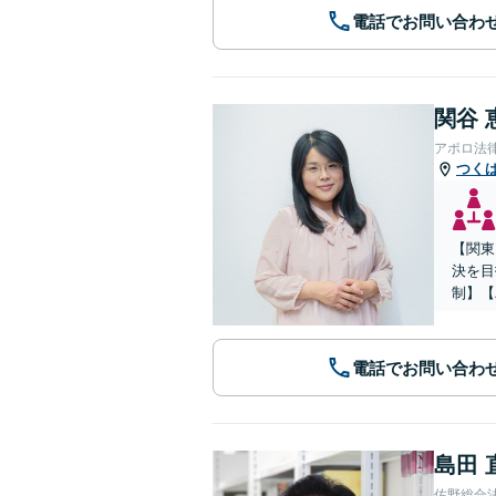
電話でお問い合わ
関谷 
アポロ法
つく
【関東
決を目
制】【
電話でお問い合わ
島田 
佐野総合