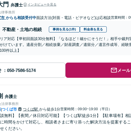
大門
弁護士
インタビューを見る
法律事務所
ば市
からも相談受付中
面談方法(対面・電話・ビデオなど)は応相談
営業時間：09
不動産・土地の相続
事例を見る(1件)
料金表を見る
リア対応【💬初回面談30分無料】「なるほど！確かにそうだ！」相手や裁
がけています。遺産分割／相続放棄／財産調査／遺留分／遺言作成等、経験
100件以上】
せ
メール
剛
弁護士
合法律事務所
県
つくば市
つくば駅
から徒歩1分
営業時間：09:00~19:00（平日）
|
談無料】【夜間／休日対応可能】【つくば駅徒歩1分】【駐車場有】相
に時間をかけて対応し、相談者さまに寄り添った解決方法を提案するこ
せください。