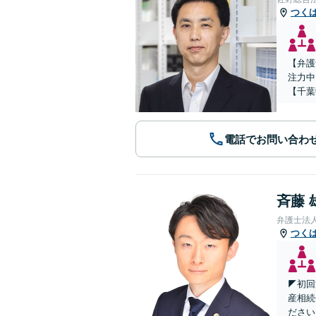
つく
【弁護
注力中
【千葉
電話でお問い合わ
斉藤 
弁護士法
つく
◤初回
産相続
ださい