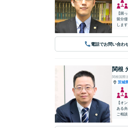
【困っ
留分侵
します
電話でお問い合わ
関根 
関根国際
茨城
【オン
ある弁
ご相談