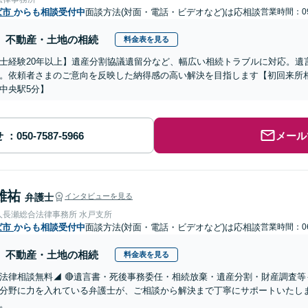
ば市
からも相談受付中
面談方法(対面・電話・ビデオなど)は応相談
営業時間：09
不動産・土地の相続
料金表を見る
士経験20年以上】遺産分割協議遺留分など、幅広い相続トラブルに対応。遺
。依頼者さまのご意向を反映した納得感の高い解決を目指します【初回来所相
中央駅5分】
せ
メール
雄祐
弁護士
インタビューを見る
人長瀬総合法律事務所 水戸支所
ば市
からも相談受付中
面談方法(対面・電話・ビデオなど)は応相談
営業時間：06
不動産・土地の相続
料金表を見る
法律相談無料◢ 🔴遺言書・死後事務委任・相続放棄・遺産分割・財産調査等
分野に力を入れている弁護士が、ご相談から解決まで丁寧にサポートいたし
。