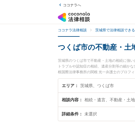
ココナラへ
ココナラ法律相談
茨城県で法律相談できる
つくば市の不動産・土
茨城県のつくば市で不動産・土地の相続に強い
トラブルや認知症の相続、遺産分割等の細かな
根国際法律事務所の関根 光一弁護士のプロフ
ぐに弁護士に相談したい』『不動産・土地の相
護士に相談予約したい』などでお困りの相談者
エリア
茨城県、つくば市
相談内容
相続・遺言、不動産・土地
詳細条件
未選択