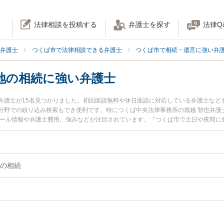
法律相談を投稿する
弁護士を探す
法律Q
弁護士
つくば市で法律相談できる弁護士
つくば市で相続・遺言に強い弁
地の相続に強い弁護士
弁護士が15名見つかりました。初回面談無料や休日面談に対応している弁護士など
分野での絞り込み検索もでき便利です。特につくば中央法律事務所の堀越 智也弁護
ィール情報や弁護士費用、強みなどが注目されています。『つくば市で土日や夜間に
続のトラブル解決の実績豊富な近くの弁護士を検索したい』『初回相談無料で不動
さんにおすすめです。
の相続