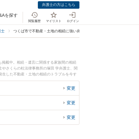
弁護士の方はこちら
&Aを探す
閲覧履歴
マイリスト
ログイン
護士
つくば市で不動産・土地の相続に強い弁護士
も掲載中。相続・遺言に関係する家族間の相続
士やさくらの杜法律事務所の塚田 学弁護士、関
発生した不動産・土地の相続のトラブルを今す
産・土地の相続を法律相談できるつくば市内の弁
変更
変更
変更