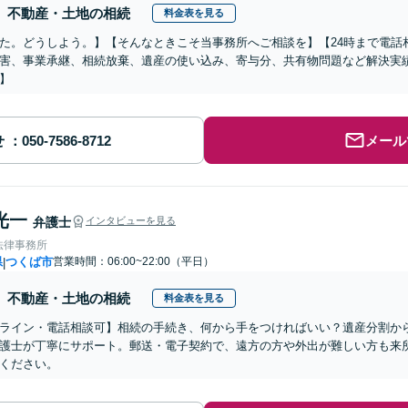
不動産・土地の相続
料金表を見る
た。どうしよう。】【そんなときこそ当事務所へご相談を】【24時まで電話
害、事業承継、相続放棄、遺産の使い込み、寄与分、共有物問題など解決実
】
せ
メール
光一
弁護士
インタビューを見る
法律事務所
県
つくば市
営業時間：06:00~22:00（平日）
|
不動産・土地の相続
料金表を見る
ライン・電話相談可】相続の手続き、何から手をつければいい？遺産分割か
護士が丁寧にサポート。郵送・電子契約で、遠方の方や外出が難しい方も来
ください。