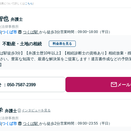
結果について詳しくは
こちら
)
智也
弁護士
央法律事務所
県
つくば市
つくば駅
から徒歩3分
営業時間：09:00~18:00（平日）
|
不動産・土地の相続
料金表を見る
ば駅徒歩3分】【弁護士歴10年以上】【相続診断士の資格あり】相続放棄・
さい。豊富な知識で、最適な解決策をご提案します！遺言書作成などの予防
】
せ
メール
学
弁護士
インタビューを見る
杜法律事務所
県
つくば市
つくば駅
から徒歩2分
営業時間：09:00~23:55（平日）
|