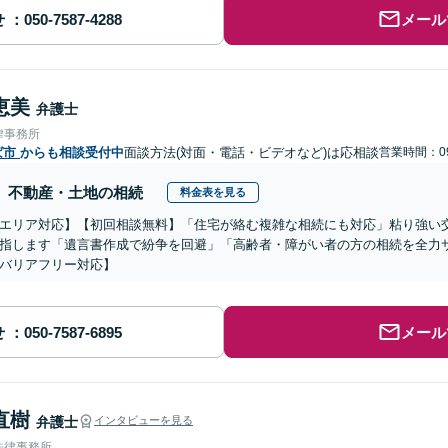
せ
メール
恵美
弁護士
律事務所
ば市
からも相談受付中
面談方法(対面・電話・ビデオなど)は応相談
営業時間：09
不動産・土地の相続
料金表を見る
エリア対応】【初回相談無料】「住宅が絡む複雑な相続にも対応」粘り強い
指します「遺言書作成で紛争を回避」「高齢者・障がい者の方の相続を全力
バリアフリー対応】
せ
メール
直樹
弁護士
インタビューを見る
法律事務所