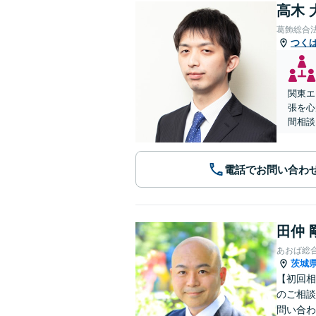
高木 
葛飾総合
つく
関東エ
張を心
間相談
電話でお問い合わ
田仲 
あおば総
茨城
【初回相
のご相談
問い合わ