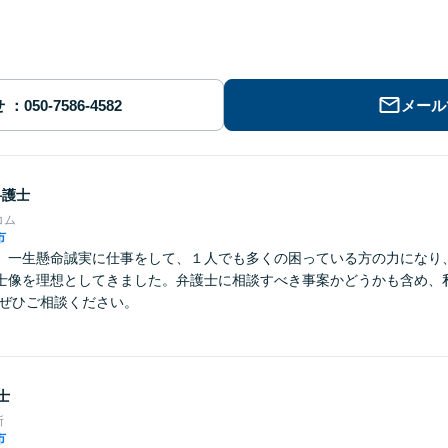
せ
メール
弁護士
コム
市
】一生懸命誠実に仕事をして、１人でも多くの困っている方の力になり
士像を理想としてきました。弁護士に相談すべき事案かどうかも含め、
 ぜひご相談ください。
士
所
市