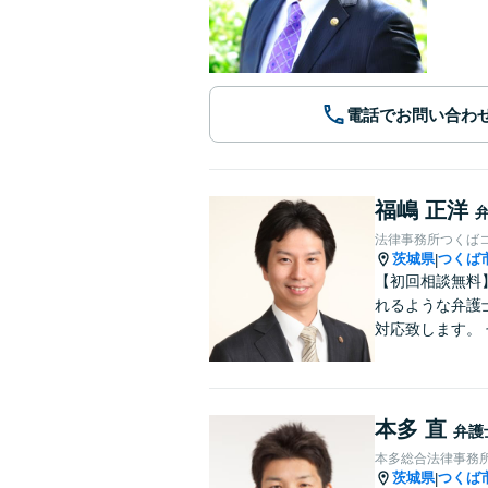
電話でお問い合わ
福嶋 正洋
法律事務所つくば
茨城県
つくば
|
【初回相談無料
れるような弁護
対応致します。
本多 直
弁護
本多総合法律事務
茨城県
つくば
|