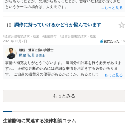
からもらったとか、兄弟からもらったとか、昔稼いだお金が出てきた
というケースの場合は、大丈夫です。
10
調停に持っていけるかどうか悩んでいます
#遺留分侵害額請求・放棄
#生前贈与
#遺留分侵害額請求・放棄
2021年12月7日
役にたった
5
相続・遺言に強い弁護士
尾畠 弘典
弁護士
事情の補充ありがとうございます。 遺留分の計算を行う必要がありま
すね。 正確な判断のためには詳細な事情をお聞きする必要がありま
す。 ご自身の遺留分の侵害があるかどうか、あるとしてどの程度の金
額となるかを正確に把握されたいのであれば、一度お近くの弁護士に
相談されるのが良いと思います。
もっとみる
生前贈与に関連する法律相談コラム