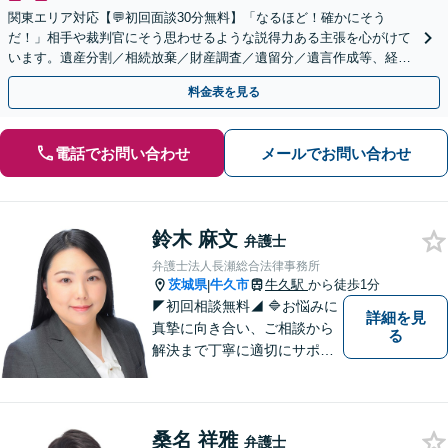
関東エリア対応【💬初回面談30分無料】「なるほど！確かにそう
だ！」相手や裁判官にそう思わせるような説得力ある主張を心がけて
います。遺産分割／相続放棄／財産調査／遺留分／遺言作成等、経験
豊富な事務所。複雑な手続を代行【年間相談100件以上】
料金表を見る
電話でお問い合わせ
メールでお問い合わせ
鈴木 麻文
弁護士
弁護士法人長瀬総合法律事務所
茨城県
牛久市
牛久駅
から徒歩1分
|
◤初回相談無料◢ 🔷お悩みに
詳細を見
真摯に向き合い、ご相談から
る
解決まで丁寧に適切にサポー
トいたします。誠実さと経験
で支えます。🔷不安な日々を
終わらせるために安心の第一
桑名 祥雅
歩を踏み出しましょう。お気
弁護士