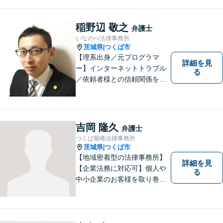
の一歩を踏み出せるアドバイ
スを心がけています。お気軽
にお問合せください。
稲野辺 敬之
弁護士
いなのべ法律事務所
茨城県
つくば市
|
【理系出身／元プログラマ
詳細を見
ー】インターネットトラブル
る
／依頼者様との信頼関係を第
一に、紛争解決をはかりま
す。【事前予約で夜間対応
可】
吉岡 隆久
弁護士
つくば紫峰法律事務所
茨城県
つくば市
|
【地域密着型の法律事務所】
詳細を見
【企業法務に対応可】個人や
る
中小企業のお客様を取り巻く
法的紛争を解決し、予防する
ためのお手伝いをしておりま
す。また、相続分野では相続
人38名の案件の対応経験がご