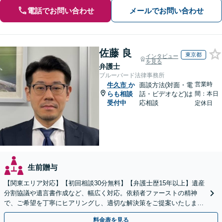
電話でお問い合わせ
メールでお問い合わせ
佐藤 良
東京都
インタビュー
を見る
弁護士
ブルーバード法律事務所
営業時
牛久市
か
面談方法(対面・電
らも相談
話・ビデオなど)は
間：本日
受付中
応相談
定休日
生前贈与
【関東エリア対応】【初回相談30分無料】【弁護士歴15年以上】遺産
分割協議や遺言書作成など、幅広く対応。依頼者ファーストの精神
で、ご希望を丁寧にヒアリングし、適切な解決策をご提案いたしま
す。まずは無料相談でお悩みをお聞かせください。
料金表を見る