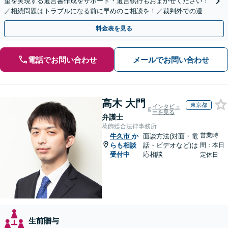
望を実現する遺言書作成をサポート・遺言執行もおまかせください！
／相続問題はトラブルになる前に早めのご相談を！／裁判外での遺産
分割協議の経験多数【完全個室】
料金表を見る
電話でお問い合わせ
メールでお問い合わせ
高木 大門
東京都
インタビュ
ーを見る
弁護士
葛飾総合法律事務所
営業時
牛久市
か
面談方法(対面・電
らも相談
話・ビデオなど)は
間：本日
受付中
応相談
定休日
生前贈与