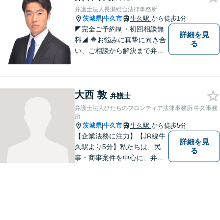
軽にお問い合わせください。
弁護士法人長瀬総合法律事務所
茨城県
牛久市
牛久駅
から徒歩1分
|
◤完全ご予約制・初回相談無
詳細を見
料◢ 🔷お悩みに真摯に向き合
る
い、ご相談から解決まで弁護
士がサポートいたします。迅
速対応・誠実さと経験で支え
ます。🔷不安な日々を終わら
大西 敦
せるために安心の第一歩を踏
弁護士
み出しましょう。お気軽にお
弁護士法人ひたちのフロンティア法律事務所 牛久事務
問い合わせください。
所
茨城県
牛久市
牛久駅
から徒歩5分
|
【企業法務に注力】【JR線牛
詳細を見
久駅より5分】私たちは、民
る
事・商事案件を中心に、弁護
士活動に取り組んでおりま
す。特に、企業法務について
は法律資料を迅速に用いた、
的確なアプローチで活動に取
り組んでおります。是非、お