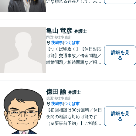
近な頼れる存在として、未来
を切り拓くあなたを全力でサ
ポートします！
亀山 竜彦
弁護士
岡野法律事務所
茨城県
つくば市
|
【つくば駅近く】【休日対応
詳細を見
可能】交通事故／借金問題／
る
離婚問題／相続問題など幅広
い分野に対応可能。法律的な
解決だけでなく、 一緒に悩
み、考え、依頼者様の希望を
実現するために精一杯努力い
億田 諭
弁護士
たします。お気軽にご相談く
億田法律事務所
ださい。
茨城県
つくば市
|
【初回相談は30分無料／休日
詳細を見
夜間の相談も対応可能です
る
（※要事前予約）】ご相談、
ご依頼をいただいた方が、次