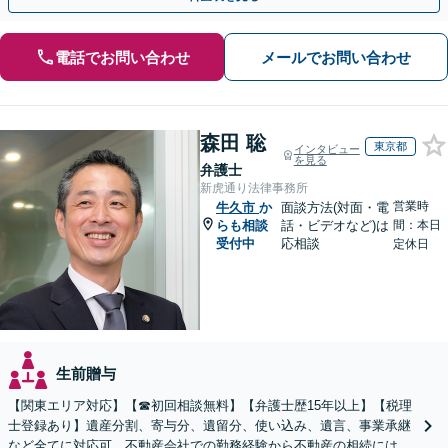
電話でお問い合わせ
メールでお問い合わせ
森田 聡
東京都
インタビュー
を見る
弁護士
新虎通り法律事務所
営業時
牛久市
か
面談方法(対面・電
らも相談
話・ビデオなど)は
間：本日
受付中
応相談
定休日
生前贈与
【関東エリア対応】【☎︎初回相談無料】【弁護士歴15年以上】【税理
士登録あり】遺産分割、寄与分、遺留分、使い込み、遺言、事業承継
など全てに対応可。不動産会社での勤務経験から不動産の相続には特