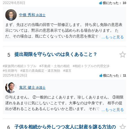
2022年6月8日
役にたった
10
中條 秀和
弁護士
まず、先ほどの当職の回答で一部修正します。 持ち戻し免除の意思表
示については、黙示の意思表示でも認められる場合があります。 た
だ、その場合は、既に亡くなっている方の意思を推定することになり
ますので、なかなか立証のハードルは高いと思われます。それゆえ、
持ち戻し免除の意思表示は書面で明確にしておいていただくべきとい
う結論は変わりません。 誤解を与えるような回答でした。失礼しまし
5
提出期限を守らないのは良くあること？
た。 文言については、「〇〇に対する生前贈与による特別受益の持ち
戻しをすべて免除する」というのがオーソドックスなものですが、ご
#家族間の相続トラブル
#不動産・土地の相続
#相続トラブルの代理交渉
心配ならば、弁護士のところに行って、特別受益となりそうな贈与に
#生前贈与
#遺言の真偽鑑定・遺言無効
#遺言
2025年3月26日
役にたった
11
ついて説明した上で、適切な文言についてご相談してみてはいかがで
しょうか。
鬼沢 健士
弁護士
①与えません。 ②一般的によくあります。珍しくありません。 ③期限
遅れをあまりに気にしないことです。大事なのは中身です。 相手の提
出が遅れることもあるんじゃないかと思います。 それでもあなた有利
にはなりません。
6
子供を相続から外しつつ友人に財産を譲る方法の