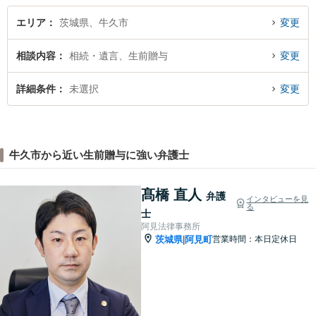
気軽にご相談ください。
エリア
茨城県、牛久市
変更
相談内容
相続・遺言、生前贈与
変更
詳細条件
未選択
変更
牛久市から近い生前贈与に強い弁護士
髙橋 直人
弁護
インタビューを見
る
士
阿見法律事務所
茨城県
阿見町
営業時間：本日定休日
|