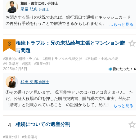
相続・遺言に強い弁護士
尾畠 弘典
弁護士
お聞きする限りの状況であれば、銀行窓口で通帳とキャッシュカード
の再発行手続を行うことで解決できるかもしれません。
3
相続トラブル：兄の未払給与主張とマンション贈
与問題
#家族間の相続トラブル
#相続トラブルの代理交渉
#不動産・土地の相続
#生前贈与
#協議
#遺産分割
2025年2月5日
役にたった
6
和田 史郎
弁護士
①その通りだと思います。 ②可能性といのはゼロとは言えません。 た
だ、公証人役場の印を押した贈与契約書、贈与税の支払事実、登記に
「贈与」と記載されていること、の証拠からして、兄の主張は通らな
いようには思います。 ③④その通りだと思います。 話し合いで折り合
わなければ、遺産分割調停を申し立てて進めるのがベターのような気
がしますね。
4
相続についての遺産分割
#遺産分割
#生前贈与