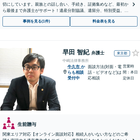
切にしています。親族との話し合い、手続き、証拠集めなど、最初か
ら最後まで弁護士がサポート！遺産分割協議、遺留分、特別受益、使
い込み、相続放棄など、お任せ【弁護士歴15年以上】
事例を見る(1件)
料金表を見る
早田 智紀
弁護士
東京都
中嶋法律事務所
営業時
牛久市
か
面談方法(対面・電
らも相談
話・ビデオなど)は
間：本日
受付中
応相談
定休日
生前贈与
関東エリア対応【オンライン面談対応】相続人がいない方などのご希