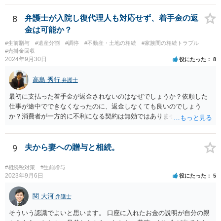
8
弁護士が入院し復代理人も対応せず、着手金の返
金は可能か？
#生前贈与
#遺産分割
#調停
#不動産・土地の相続
#家族間の相続トラブル
#売掛金回収
2024年9月30日
役にたった
8
高島 秀行
弁護士
最初に支払った着手金が返金されないのはなぜでしょうか？依頼した
仕事が途中でできなくなったのに、返金しなくても良いのでしょう
か？消費者が一方的に不利になる契約は無効ではありませんか？
着手金は、前の弁護士が倒れるまでにやった仕事に応じて清算する義
務があると思います。 倒れた弁護士が所属する弁護士会に相談さ
れた方がよいと思います。 倒れた弁護士は脳梗塞で倒れたようで
9
夫から妻への贈与と相続。
すが、 判断能力があり、復代理を倒れた弁護士の判断で復代理を
選任したのか 即ち、復代理人の選任は有効なのかという問題もあ
#相続税対策
#生前贈与
ると思います。
2023年9月6日
役にたった
5
関 大河
弁護士
そういう認識でよいと思います。 口座に入れたお金の説明が自分の親