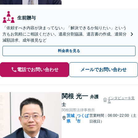
生前贈与
「依頼すべき内容が決まってない」「解決できるか知りたい」という
方もお気軽にご相談ください。遺産分割協議、遺言書の作成、遺留分
減額請求、成年後見など
料金表を見る
電話でお問い合わせ
メールでお問い合わせ
関根 光一
弁護
インタビューを見
る
士
関根国際法律事務所
茨城
つくば
営業時間：06:00~22:00（土
|
県
市
日祝日）