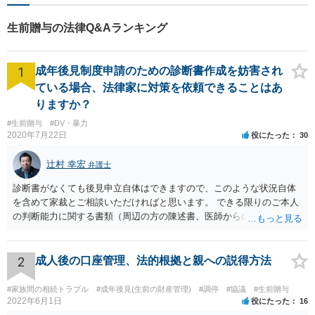
生前贈与の法律Q&Aランキング
1
成年後見制度申請のための診断書作成を妨害され
ている場合、法律家に対策を依頼できることはあ
りますか？
#生前贈与
#DV・暴力
2020年7月22日
役にたった
30
辻村 幸宏
弁護士
診断書がなくても後見申立自体はできますので、このような状況自体
を含めて家裁とご相談いただければと思います。 できる限りのご本人
の判断能力に関する書類（周辺の方の陳述書、医師からの聴取書等）
を整え、家裁の鑑定を経る前提で鑑定費用の予納金を用意し、申立て
をしていただければそこから先は進むのではないかと存じます。 ま
た、Aさんの意向を酌みすぎるあまりに後見申立ができない状況にして
2
成人後の口座管理、法的根拠と親への説得方法
いる施設の問題もありますので、当該地域の地域包括支援センターに
ご相談されるのもひとつの方法です。
#家族間の相続トラブル
#成年後見(生前の財産管理)
#調停
#協議
#生前贈与
2022年6月1日
役にたった
16