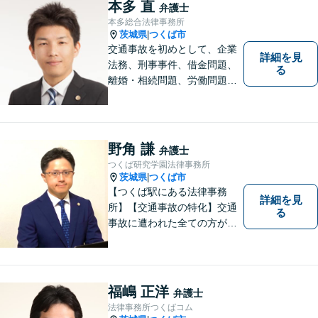
本多 直
弁護士
ざいます。ぜひ、お気軽にご
本多総合法律事務所
相談ください。
茨城県
つくば市
|
交通事故を初めとして、企業
詳細を見
法務、刑事事件、借金問題、
る
離婚・相続問題、労働問題そ
の他幅広い事件に対応してお
ります。 皆様にとって最良の
結果をご提供できるよう、誠
実・迅速・丁寧な事件処理を
野角 謙
弁護士
心掛けています。
つくば研究学園法律事務所
茨城県
つくば市
|
【つくば駅にある法律事務
詳細を見
所】【交通事故の特化】交通
る
事故に遭われた全ての方が適
切な補償を受けられるよう、
弁護士として全力でサポート
させていただきます。コミュ
ニケーションを大切にし、最
福嶋 正洋
弁護士
善の解決へと導きます。
法律事務所つくばコム