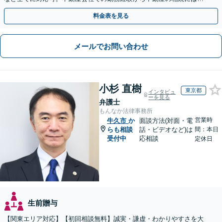
に的確に対応【出張サービス】【夜間・休日面談】
料金表を見る
メールでお問い合わせ
小杉 直樹
東京都
インタビュ
ーを見る
弁護士
もんなか法律事務所
営業時
牛久市
か
面談方法(対面・電
らも相談
話・ビデオなど)は
間：本日
受付中
応相談
定休日
生前贈与
【関東エリア対応】【初回相談無料】誠実・謙虚・わかりやすさを大