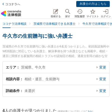
弁護士の方はこちら
ココナラへ
投稿する
探す
閲覧履歴
マイリスト
ログイン
ココナラ法律相談
茨城県で法律相談できる弁護士
牛久市で法律相談で
牛久市の生前贈与に強い弁護士
茨城県の牛久市で生前贈与に強い弁護士が4名見つかりました。初回面談無料や
WEB面談に対応している弁護士、解決事例を持つ弁護士なども掲載中。相続・
遺言に関係する家族間の相続トラブルや認知症の相続、遺産分割等の細かな分
野での絞り込み検索もでき便利です。特に弁護士法人長瀬総合法律事務所の金
子 智和弁護士や弁護士法人長瀬総合法律事務所の鈴木 麻文弁護士、弁護士法人
エリア
茨城県、牛久市
変更
長瀬総合法律事務所の桑名 祥雅弁護士のプロフィール情報や弁護士費用、強み
などが注目されています。『牛久市で土日や夜間に発生した生前贈与のトラブ
相談内容
相続・遺言、生前贈与
変更
ルを今すぐに弁護士に相談したい』『生前贈与のトラブル解決の実績豊富な近
くの弁護士を検索したい』『初回相談無料で生前贈与を法律相談できる牛久市
内の弁護士に相談予約したい』などでお困りの相談者さんにおすすめです。
詳細条件
未選択
変更
4
人の弁護士が見つかりました
(検索結果について詳しくは
こちら
)