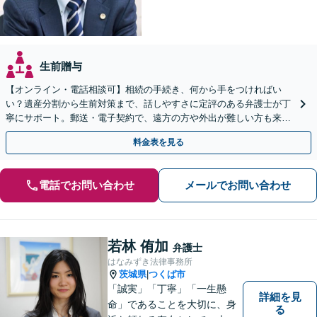
生前贈与
【オンライン・電話相談可】相続の手続き、何から手をつければい
い？遺産分割から生前対策まで、話しやすさに定評のある弁護士が丁
寧にサポート。郵送・電子契約で、遠方の方や外出が難しい方も来所
不要で即日着手が可能です。まずはご相談ください。
料金表を見る
電話でお問い合わせ
メールでお問い合わせ
若林 侑加
弁護士
はなみずき法律事務所
茨城県
つくば市
|
「誠実」「丁寧」「一生懸
詳細を見
命」であることを大切に、身
る