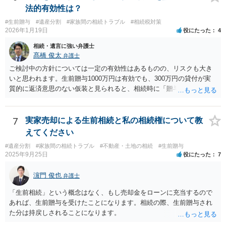
法的有効性は？
#生前贈与
#遺産分割
#家族間の相続トラブル
#相続税対策
2026年1月19日
役にたった
4
相続・遺言に強い弁護士
髙橋 俊太
弁護士
ご検討中の方針については一定の有効性はあるものの、リスクも大き
いと思われます。生前贈与1000万円は有効でも、300万円の貸付が実
質的に返済意思のない仮装と見られると、相続時に「贈与」と評価さ
れ、子から遺留分侵害額請求を受ける可能性があります。 その他の方
法として考えられるものとしては、 ①信託（家族信託・目的信託） 財
産を信託口に移し、受託者（信頼できる友人や専門職）に管理させ、
7
実家売却による生前相続と私の相続権について教
・生存中はあなたの生活費・介護費に優先充当 ・残余を友人や慈善団
えてください
体へ と使途を厳格に指定。相続ではなく信託帰属になるため、子の関
#遺産分割
#家族間の相続トラブル
#不動産・土地の相続
#生前贈与
与を大きく排除できます。 ②遺言＋生命保険の組合せ 生活資金は手元
2025年9月25日
役にたった
7
に残し、余剰資金で受取人を友人・団体にした保険を活用。保険金は
相続財産とは別枠で、遺留分対策にも有効と思われます。 ③負担付死
濵門 俊也
弁護士
因贈与 「介護・見守り等を条件に、死亡時に財産を渡す」契約。条件
不履行なら無効にでき、老後の安心を担保できます。 ④ 寄附予約＋解
「生前相続」という概念はなく、もし売却金をローンに充当するので
除条件 慈善団体への寄附を予約しつつ、資金不足時は解除できる条項
あれば、生前贈与を受けたことになります。相続の際、生前贈与され
を設定。 などがあり得るかと思われます。
た分は持戻しされることになります。