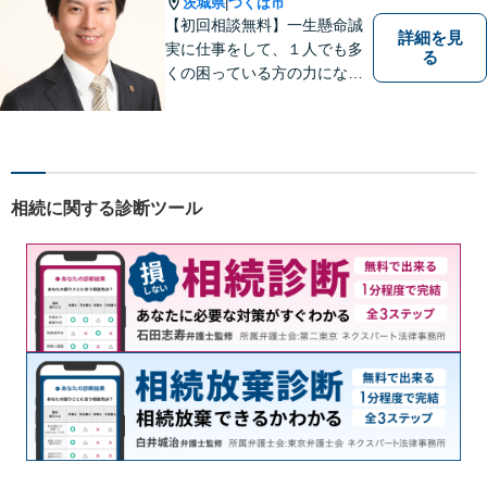
茨城県
つくば市
|
【初回相談無料】一生懸命誠
詳細を見
実に仕事をして、１人でも多
る
くの困っている方の力にな
り、依頼者から感謝されるよ
うな弁護士像を理想としてき
ました。弁護士に相談すべき
事案かどうかも含め、私が親
切・丁寧にご対応致します。
相続に関する診断ツール
ぜひご相談ください。