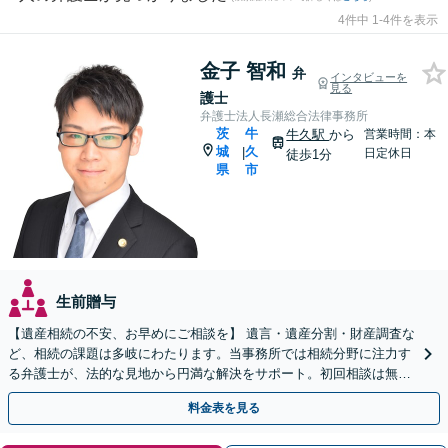
4件中 1-4件を表示
金子 智和
弁
インタビューを
見る
護士
弁護士法人長瀬総合法律事務所
茨
牛
牛久駅
から
営業時間：本
城
久
|
日定休日
徒歩1分
県
市
生前贈与
【遺産相続の不安、お早めにご相談を】 遺言・遺産分割・財産調査な
ど、相続の課題は多岐にわたります。当事務所では相続分野に注力す
る弁護士が、法的な見地から円満な解決をサポート。初回相談は無料
（予約制）です。まずは現状の整理から始めませんか？
料金表を見る