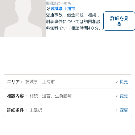
軽にご相談ください。【駐車
風間法律事務所
場有】
茨城県
土浦市
|
交通事故，借金問題，相続，
詳細を見
刑事事件については初回相談
る
料無料です（相談時間4０分ま
で）。
エリア
茨城県、土浦市
変更
相談内容
相続・遺言、生前贈与
変更
詳細条件
未選択
変更