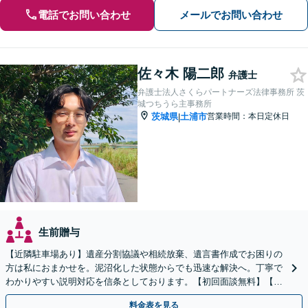
電話でお問い合わせ
メールでお問い合わせ
佐々木 陽二郎
弁護士
弁護士法人さくらパートナーズ法律事務所 茨
城つちうら主事務所
茨城県
土浦市
営業時間：本日定休日
|
生前贈与
【近隣駐車場あり】遺産分割協議や相続放棄、遺言書作成でお困りの
方は私におまかせを。泥沼化した状態からでも迅速な解決へ。丁寧で
わかりやすい説明対応を信条としております。【初回面談無料】【法
テラス利用可】【休日・夜間対応可】
料金表を見る