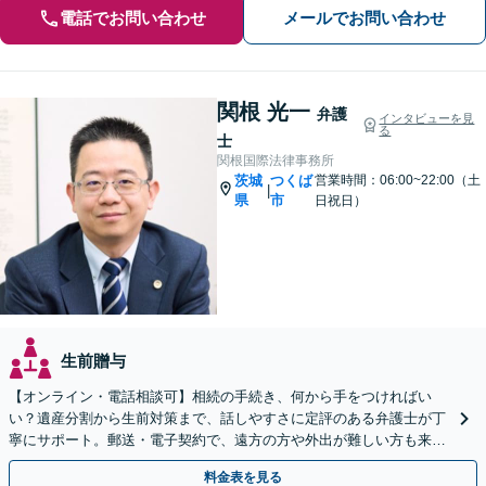
電話でお問い合わせ
メールでお問い合わせ
関根 光一
弁護
インタビューを見
る
士
関根国際法律事務所
茨城
つくば
営業時間：06:00~22:00（土
|
県
市
日祝日）
生前贈与
【オンライン・電話相談可】相続の手続き、何から手をつければい
い？遺産分割から生前対策まで、話しやすさに定評のある弁護士が丁
寧にサポート。郵送・電子契約で、遠方の方や外出が難しい方も来所
不要で即日着手が可能です。まずはご相談ください。
料金表を見る