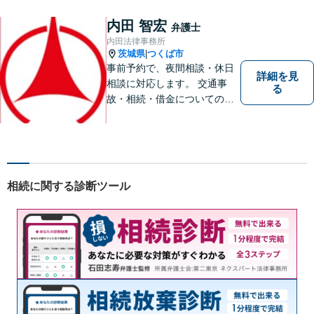
す。また、相続分野では相続
人38名の案件の対応経験がご
内田 智宏
弁護士
ざいます。ぜひ、お気軽にご
内田法律事務所
相談ください。
茨城県
つくば市
|
事前予約で、夜間相談・休日
詳細を見
相談に対応します。 交通事
る
故・相続・借金についてのご
相談は初回無料で実施いたし
ますので、お問合せくださ
い。
相続に関する診断ツール