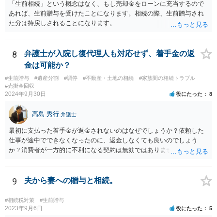
不履行なら無効にでき、老後の安心を担保できます。 ④ 寄附予約＋解
「生前相続」という概念はなく、もし売却金をローンに充当するので
除条件 慈善団体への寄附を予約しつつ、資金不足時は解除できる条項
あれば、生前贈与を受けたことになります。相続の際、生前贈与され
を設定。 などがあり得るかと思われます。
た分は持戻しされることになります。
8
弁護士が入院し復代理人も対応せず、着手金の返
金は可能か？
#生前贈与
#遺産分割
#調停
#不動産・土地の相続
#家族間の相続トラブル
#売掛金回収
2024年9月30日
役にたった
8
高島 秀行
弁護士
最初に支払った着手金が返金されないのはなぜでしょうか？依頼した
仕事が途中でできなくなったのに、返金しなくても良いのでしょう
か？消費者が一方的に不利になる契約は無効ではありませんか？
着手金は、前の弁護士が倒れるまでにやった仕事に応じて清算する義
務があると思います。 倒れた弁護士が所属する弁護士会に相談さ
れた方がよいと思います。 倒れた弁護士は脳梗塞で倒れたようで
9
夫から妻への贈与と相続。
すが、 判断能力があり、復代理を倒れた弁護士の判断で復代理を
選任したのか 即ち、復代理人の選任は有効なのかという問題もあ
#相続税対策
#生前贈与
ると思います。
2023年9月6日
役にたった
5