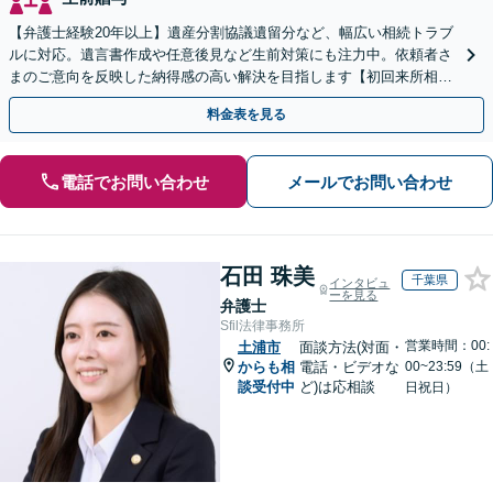
【弁護士経験20年以上】遺産分割協議遺留分など、幅広い相続トラブ
ルに対応。遺言書作成や任意後見など生前対策にも注力中。依頼者さ
まのご意向を反映した納得感の高い解決を目指します【初回来所相談
無料】【電話相談・web面談可】【千葉中央駅5分】
料金表を見る
電話でお問い合わせ
メールでお問い合わせ
石田 珠美
千葉県
インタビュ
ーを見る
弁護士
Sfil法律事務所
営業時間：00:
土浦市
面談方法(対面・
からも相
電話・ビデオな
00~23:59（土
談受付中
ど)は応相談
日祝日）