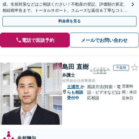
成、生前対策などはご相談ください！不動産の登記、評価額の算定、
相続税申告まで、トータルサポート。スムーズな返信＆丁寧なコミュ
ニケーション◎お気軽にご相談ください。
料金表を見る
電話で面談予約
メールでお問い合わせ
島田 直樹
千葉県
インタビュ
ーを見る
弁護士
佐野総合法律事務所
営業時
土浦市
か
面談方法(対面・電
らも相談
話・ビデオなど)は
間：本日
受付中
応相談
定休日
生前贈与