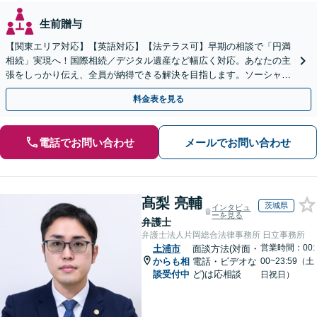
生前贈与
【関東エリア対応】【英語対応】【法テラス可】早期の相談で「円満
相続」実現へ！国際相続／デジタル遺産など幅広く対応。あなたの主
張をしっかり伝え、全員が納得できる解決を目指します。ソーシャル
ワーカー兼司法書士と連携【WEB面談可｜24時間受付】
料金表を見る
電話でお問い合わせ
メールでお問い合わせ
髙梨 亮輔
茨城県
インタビュ
ーを見る
弁護士
弁護士法人片岡総合法律事務所 日立事務所
営業時間：00:
土浦市
面談方法(対面・
からも相
電話・ビデオな
00~23:59（土
談受付中
ど)は応相談
日祝日）