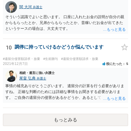
関 大河
弁護士
そういう認識でよいと思います。 口座に入れたお金の説明が自分の親
からもらったとか、兄弟からもらったとか、昔稼いだお金が出てきた
というケースの場合は、大丈夫です。
10
調停に持っていけるかどうか悩んでいます
#遺留分侵害額請求・放棄
#生前贈与
#遺留分侵害額請求・放棄
2021年12月7日
役にたった
5
相続・遺言に強い弁護士
尾畠 弘典
弁護士
事情の補充ありがとうございます。 遺留分の計算を行う必要がありま
すね。 正確な判断のためには詳細な事情をお聞きする必要がありま
す。 ご自身の遺留分の侵害があるかどうか、あるとしてどの程度の金
額となるかを正確に把握されたいのであれば、一度お近くの弁護士に
相談されるのが良いと思います。
もっとみる