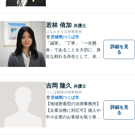
一に、紛争解決をはかりま
す。【事前予約で夜間対応
可】
若林 侑加
弁護士
はなみずき法律事務所
茨城県
つくば市
|
「誠実」「丁寧」「一生懸
詳細を見
命」であることを大切に、身
る
近な頼れる存在として、未来
を切り拓くあなたを全力でサ
ポートします！
吉岡 隆久
弁護士
つくば紫峰法律事務所
茨城県
つくば市
|
【地域密着型の法律事務所】
詳細を見
【企業法務に対応可】個人や
る
中小企業のお客様を取り巻く
法的紛争を解決し、予防する
ためのお手伝いをしておりま