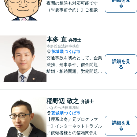
夜間の相談も対応可能です
る
（※要事前予約）】ご相談、
ご依頼をいただいた方が、次
の一歩を踏み出せるアドバイ
スを心がけています。お気軽
にお問合せください。
本多 直
弁護士
本多総合法律事務所
茨城県
つくば市
|
交通事故を初めとして、企業
詳細を見
法務、刑事事件、借金問題、
る
離婚・相続問題、労働問題そ
の他幅広い事件に対応してお
ります。 皆様にとって最良の
結果をご提供できるよう、誠
実・迅速・丁寧な事件処理を
稲野辺 敬之
弁護士
心掛けています。
いなのべ法律事務所
茨城県
つくば市
|
【理系出身／元プログラマ
詳細を見
ー】インターネットトラブル
る
／依頼者様との信頼関係を第