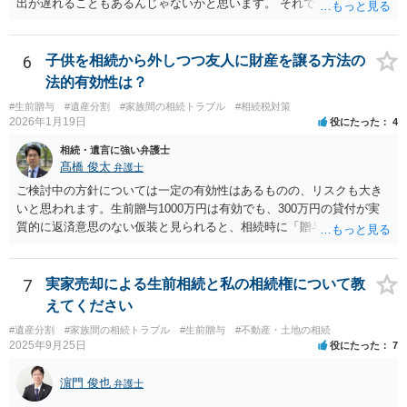
出が遅れることもあるんじゃないかと思います。 それでもあなた有利
にはなりません。
6
子供を相続から外しつつ友人に財産を譲る方法の
法的有効性は？
#生前贈与
#遺産分割
#家族間の相続トラブル
#相続税対策
2026年1月19日
役にたった
4
相続・遺言に強い弁護士
髙橋 俊太
弁護士
ご検討中の方針については一定の有効性はあるものの、リスクも大き
いと思われます。生前贈与1000万円は有効でも、300万円の貸付が実
質的に返済意思のない仮装と見られると、相続時に「贈与」と評価さ
れ、子から遺留分侵害額請求を受ける可能性があります。 その他の方
法として考えられるものとしては、 ①信託（家族信託・目的信託） 財
産を信託口に移し、受託者（信頼できる友人や専門職）に管理させ、
7
実家売却による生前相続と私の相続権について教
・生存中はあなたの生活費・介護費に優先充当 ・残余を友人や慈善団
えてください
体へ と使途を厳格に指定。相続ではなく信託帰属になるため、子の関
#遺産分割
#家族間の相続トラブル
#生前贈与
#不動産・土地の相続
与を大きく排除できます。 ②遺言＋生命保険の組合せ 生活資金は手元
2025年9月25日
役にたった
7
に残し、余剰資金で受取人を友人・団体にした保険を活用。保険金は
相続財産とは別枠で、遺留分対策にも有効と思われます。 ③負担付死
濵門 俊也
弁護士
因贈与 「介護・見守り等を条件に、死亡時に財産を渡す」契約。条件