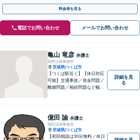
にも対応可能です【夜間・休日の相談可能】
料金表を見る
電話でお問い合わせ
メールでお問い合わせ
亀山 竜彦
弁護士
岡野法律事務所
茨城県
つくば市
|
【つくば駅近く】【休日対応
詳細を見
可能】交通事故／借金問題／
る
離婚問題／相続問題など幅広
い分野に対応可能。法律的な
解決だけでなく、 一緒に悩
み、考え、依頼者様の希望を
実現するために精一杯努力い
億田 諭
弁護士
たします。お気軽にご相談く
億田法律事務所
ださい。
茨城県
つくば市
|
【初回相談は30分無料／休日
詳細を見