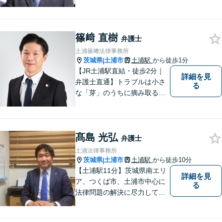
市、かすみがうら市、稲敷
市、牛久市、阿見町、美浦村
ほか、県内・県外対応しま
す。
篠﨑 直樹
弁護士
土浦篠﨑法律事務所
茨城県
土浦市
土浦駅
から徒歩1分
|
【JR土浦駅直結・徒歩2分｜
詳細を見
弁護士直通】トラブルは小さ
る
な「芽」のうちに摘み取るこ
とが大切です。少しでも不安
に感じることがあれば、ご相
談ください。
髙島 光弘
弁護士
土浦法律事務所
茨城県
土浦市
土浦駅
から徒歩10分
|
【土浦駅11分】茨城県南エリ
詳細を見
ア、つくば市、土浦市中心に
る
法律問題の解決に尽力してお
ります。地域の実情を踏まえ
た丁寧な対応を心掛けていま