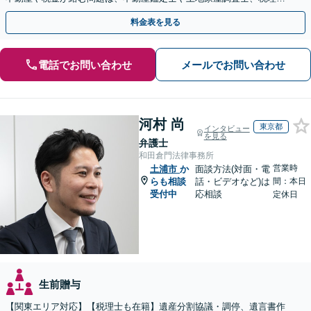
と提携【事前予約で、休日・夜間面談可】【WEB面談可】
料金表を見る
電話でお問い合わせ
メールでお問い合わせ
河村 尚
東京都
インタビュー
を見る
弁護士
和田倉門法律事務所
営業時
土浦市
か
面談方法(対面・電
らも相談
話・ビデオなど)は
間：本日
受付中
応相談
定休日
生前贈与
【関東エリア対応】【税理士も在籍】遺産分割協議・調停、遺言書作