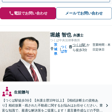
電話でお問い合わせ
メールでお問い合わせ
堀越 智也
弁護士
つくば中央法律事務所
茨
つくば駅
か
営業時間：本
つく
城
|
日定休日
ら徒歩3分
ば市
県
生前贈与
【つくば駅徒歩3分】【弁護士歴10年以上】【相続診断士の資格あ
り】相続放棄・残された不動産に関するお悩みはお任せください。豊
富な知識で、最適な解決策をご提案します！遺言書作成などの予防策