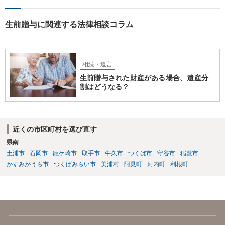
生前贈与に関連する法律相談コラム
相続・遺言
生前贈与された財産がある場合、遺産分
割はどうなる？
近くの市区町村を選び直す
県南
土浦市
石岡市
龍ケ崎市
取手市
牛久市
つくば市
守谷市
稲敷市
かすみがうら市
つくばみらい市
美浦村
阿見町
河内町
利根町