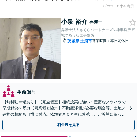
8件中 1-8件を表示
小泉 裕介
弁護士
弁護士法人さくらパートナーズ法律事務所 茨
城つちうら主事務所
茨城県
土浦市
営業時間：本日定休日
|
生前贈与
【無料駐車場あり】【完全個室】相続放棄に強い！豊富なノウハウで
早期解決へ尽力【異業種と協力】不動産評価が必要な場合等、土地／
建物の相続も円滑に対応。依頼者さまと密に連携し、ご希望に沿った
相続を目指します【夜間休日対応】【土浦駅よりバス3分】
料金表を見る