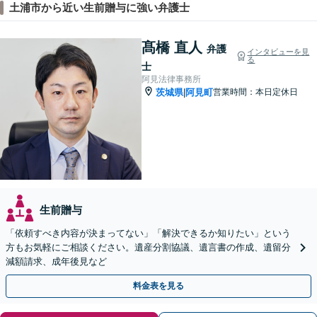
土浦市から近い生前贈与に強い弁護士
髙橋 直人
弁護
インタビューを見
る
士
阿見法律事務所
茨城県
阿見町
営業時間：本日定休日
|
生前贈与
「依頼すべき内容が決まってない」「解決できるか知りたい」という
方もお気軽にご相談ください。遺産分割協議、遺言書の作成、遺留分
減額請求、成年後見など
料金表を見る