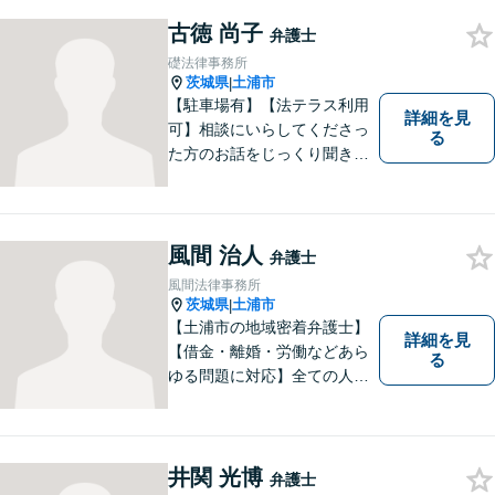
す。お困りごとがありました
古徳 尚子
ら、お気軽にご相談くださ
弁護士
い。
礎法律事務所
茨城県
土浦市
|
【駐車場有】【法テラス利用
詳細を見
可】相談にいらしてくださっ
る
た方のお話をじっくり聞き、
ともに解決方法を考えていく
ことを心がけています。法律
相談は早めの相談が大切で
す。皆様が相談しやすい環境
風間 治人
弁護士
を整えておりますので、お気
風間法律事務所
軽にご相談ください。
茨城県
土浦市
|
【土浦市の地域密着弁護士】
詳細を見
【借金・離婚・労働などあら
る
ゆる問題に対応】全ての人へ
の誠意を忘れず、1つ1つの問
題に向き合います。依頼者様
の将来を見据えた、納得の解
決を目指します。まずはお気
井関 光博
弁護士