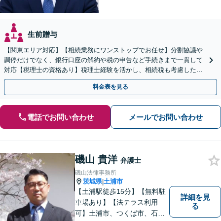
生前贈与
【関東エリア対応】【相続業務にワンストップでお任せ】分割協議や
調停だけでなく、銀行口座の解約や税の申告など手続きまで一貫して
対応【税理士の資格あり】税理士経験を活かし、相続税も考慮した相
続手続きもお任せください【初回相談無料】生前贈与も対応
料金表を見る
電話でお問い合わせ
メールでお問い合わせ
磯山 貴洋
弁護士
磯山法律事務所
茨城県
土浦市
|
【土浦駅徒歩15分】【無料駐
詳細を見
車場あり】【法テラス利用
る
可】土浦市、つくば市、石岡