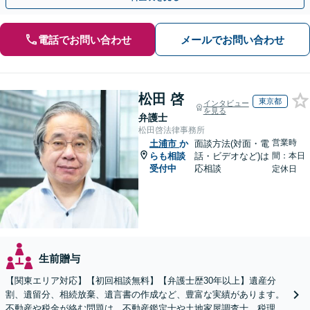
電話でお問い合わせ
メールでお問い合わせ
松田 啓
東京都
インタビュー
を見る
弁護士
松田啓法律事務所
営業時
土浦市
か
面談方法(対面・電
らも相談
話・ビデオなど)は
間：本日
受付中
応相談
定休日
生前贈与
【関東エリア対応】【初回相談無料】【弁護士歴30年以上】遺産分
割、遺留分、相続放棄、遺言書の作成など、豊富な実績があります。
不動産や税金が絡む問題は、不動産鑑定士や土地家屋調査士、税理士