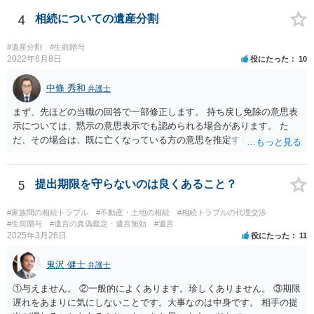
わなければ、遺産分割調停を申し立てて進めるのがベターのような気
がしますね。
4
相続についての遺産分割
#遺産分割
#生前贈与
2022年6月8日
役にたった
10
中條 秀和
弁護士
まず、先ほどの当職の回答で一部修正します。 持ち戻し免除の意思表
示については、黙示の意思表示でも認められる場合があります。 た
だ、その場合は、既に亡くなっている方の意思を推定することになり
ますので、なかなか立証のハードルは高いと思われます。それゆえ、
持ち戻し免除の意思表示は書面で明確にしておいていただくべきとい
う結論は変わりません。 誤解を与えるような回答でした。失礼しまし
5
提出期限を守らないのは良くあること？
た。 文言については、「〇〇に対する生前贈与による特別受益の持ち
戻しをすべて免除する」というのがオーソドックスなものですが、ご
#家族間の相続トラブル
#不動産・土地の相続
#相続トラブルの代理交渉
心配ならば、弁護士のところに行って、特別受益となりそうな贈与に
#生前贈与
#遺言の真偽鑑定・遺言無効
#遺言
2025年3月26日
役にたった
11
ついて説明した上で、適切な文言についてご相談してみてはいかがで
しょうか。
鬼沢 健士
弁護士
①与えません。 ②一般的によくあります。珍しくありません。 ③期限
遅れをあまりに気にしないことです。大事なのは中身です。 相手の提