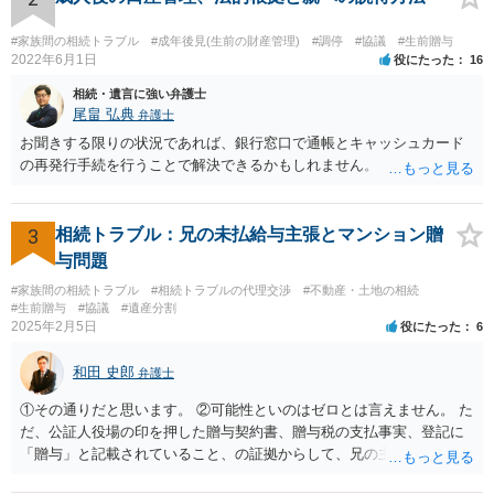
いる施設の問題もありますので、当該地域の地域包括支援センターに
ご相談されるのもひとつの方法です。
#家族間の相続トラブル
#成年後見(生前の財産管理)
#調停
#協議
#生前贈与
2022年6月1日
役にたった
16
相続・遺言に強い弁護士
尾畠 弘典
弁護士
お聞きする限りの状況であれば、銀行窓口で通帳とキャッシュカード
の再発行手続を行うことで解決できるかもしれません。
3
相続トラブル：兄の未払給与主張とマンション贈
与問題
#家族間の相続トラブル
#相続トラブルの代理交渉
#不動産・土地の相続
#生前贈与
#協議
#遺産分割
2025年2月5日
役にたった
6
和田 史郎
弁護士
①その通りだと思います。 ②可能性といのはゼロとは言えません。 た
だ、公証人役場の印を押した贈与契約書、贈与税の支払事実、登記に
「贈与」と記載されていること、の証拠からして、兄の主張は通らな
いようには思います。 ③④その通りだと思います。 話し合いで折り合