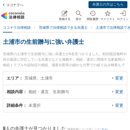
弁護士の方はこちら
ココナラへ
投稿する
探す
閲覧履歴
マイリスト
ログイン
ココナラ法律相談
茨城県で法律相談できる弁護士
土浦市で法律相談で
土浦市の生前贈与に強い弁護士
茨城県の土浦市で生前贈与に強い弁護士が8名見つかりました。初回面談無料や
休日面談に対応している弁護士なども掲載中。相続・遺言に関係する家族間の
相続トラブルや認知症の相続、遺産分割等の細かな分野での絞り込み検索もで
き便利です。特に弁護士法人さくらパートナーズ法律事務所 茨城つちうら主事
務所の小泉 裕介弁護士や弁護士法人さくらパートナーズ法律事務所 茨城つちう
エリア
茨城県、土浦市
変更
ら主事務所の佐々木 陽二郎弁護士、磯山法律事務所の磯山 貴洋弁護士のプロフ
ィール情報や弁護士費用、強みなどが注目されています。『土浦市で土日や夜
相談内容
相続・遺言、生前贈与
変更
間に発生した生前贈与のトラブルを今すぐに弁護士に相談したい』『生前贈与
のトラブル解決の実績豊富な近くの弁護士を検索したい』『初回相談無料で生
前贈与を法律相談できる土浦市内の弁護士に相談予約したい』などでお困りの
詳細条件
未選択
変更
相談者さんにおすすめです。
8
人の弁護士が見つかりました
(検索結果について詳しくは
こちら
)