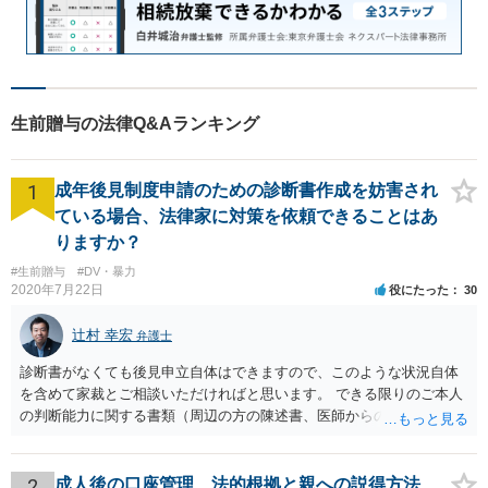
生前贈与の法律Q&Aランキング
1
成年後見制度申請のための診断書作成を妨害され
ている場合、法律家に対策を依頼できることはあ
りますか？
#生前贈与
#DV・暴力
2020年7月22日
役にたった
30
辻村 幸宏
弁護士
診断書がなくても後見申立自体はできますので、このような状況自体
を含めて家裁とご相談いただければと思います。 できる限りのご本人
の判断能力に関する書類（周辺の方の陳述書、医師からの聴取書等）
を整え、家裁の鑑定を経る前提で鑑定費用の予納金を用意し、申立て
をしていただければそこから先は進むのではないかと存じます。 ま
た、Aさんの意向を酌みすぎるあまりに後見申立ができない状況にして
2
成人後の口座管理、法的根拠と親への説得方法