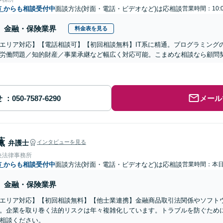
市
からも相談受付中
面談方法(対面・電話・ビデオなど)は応相談
営業時間：10:
金融・保険業界
料金表を見る
エリア対応】【電話相談可】【初回相談無料】IT系に精通。プログラミング
労働問題／知的財産／事業承継など幅広く対応可能。こまめな相談なら顧問
せ
メール
薫
弁護士
インタビューを見る
央法律事務所
市
からも相談受付中
面談方法(対面・電話・ビデオなど)は応相談
営業時間：本
金融・保険業界
エリア対応】【初回相談無料】【他士業連携】金融商品取引法関係やソフト
。企業を取り巻く法的リスクは年々複雑化しています。トラブルを防ぐため
相談ください。