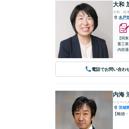
大和 
大和・松
水戸
【関東
重工業
内部通
電話でお問い合わ
内海 
ベリーベ
茨城
【離婚・