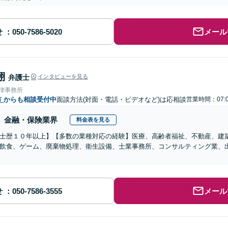
せ
メール
翔
弁護士
インタビューを見る
法律事務所
市
からも相談受付中
面談方法(対面・電話・ビデオなど)は応相談
営業時間：07:
金融・保険業界
料金表を見る
士歴１０年以上】【多数の業種対応の経験】医療、高齢者福祉、不動産、建
飲食、ゲーム、廃棄物処理、衛生設備、士業事務所、コンサルティング業、
せ
メール