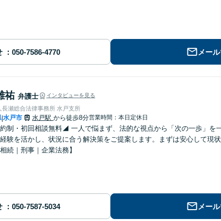
せ
メール
雄祐
弁護士
インタビューを見る
人長瀬総合法律事務所 水戸支所
県
水戸市
水戸駅
から徒歩8分
営業時間：本日定休日
|
約制・初回相談無料◢ 一人で悩まず、法的な視点から「次の一歩」を
経験を活かし、状況に合う解決策をご提案します。まずは安心して現状
相続｜刑事｜企業法務】
せ
メール