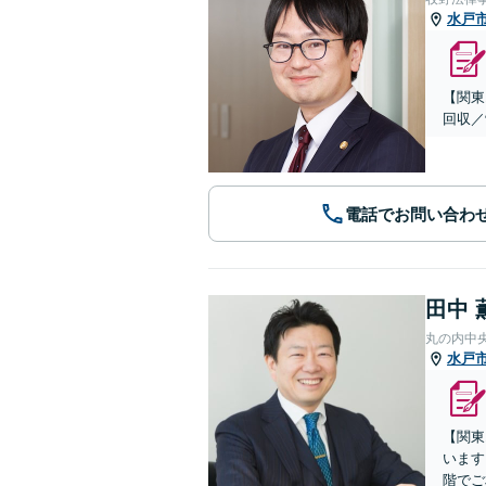
水戸
【関東
回収／
電話でお問い合わ
田中 
丸の内中
水戸
【関東
います
階でご