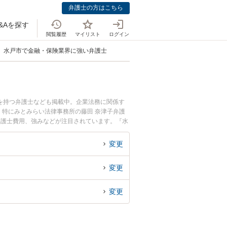
弁護士の方はこちら
&Aを探す
閲覧履歴
マイリスト
ログイン
水戸市で金融・保険業界に強い弁護士
を持つ弁護士なども掲載中。企業法務に関係す
特にみとみらい法律事務所の藤田 奈津子弁護
弁護士費用、強みなどが注目されています。『水
豊富な近くの弁護士を検索したい』『初回相談無
変更
変更
変更