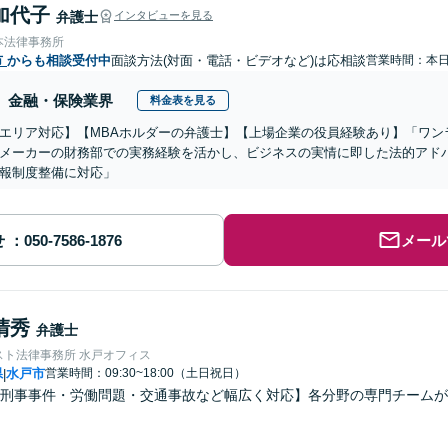
加代子
弁護士
インタビューを見る
本法律事務所
市
からも相談受付中
面談方法(対面・電話・ビデオなど)は応相談
営業時間：本
金融・保険業界
料金表を見る
エリア対応】【MBAホルダーの弁護士】【上場企業の役員経験あり】「ワン
メーカーの財務部での実務経験を活かし、ビジネスの実情に即した法的アド
報制度整備に対応」
せ
メール
清秀
弁護士
スト法律事務所 水戸オフィス
県
水戸市
営業時間：09:30~18:00（土日祝日）
|
刑事事件・労働問題・交通事故など幅広く対応】各分野の専門チームが