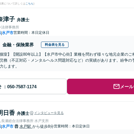
結果について詳しくは
こちら
)
奈津子
弁護士
い法律事務所
県
水戸市
営業時間：本日定休日
|
金融・保険業界
料金表を見る
個室】【開設80年以上】【水戸市中心街】業種を問わず様々な地元企業のご
労務（不正対応・メンタルヘルス問題対応など）の実績があります。紛争の
力します。
せ
メール
明日香
弁護士
インタビューを見る
人長瀬総合法律事務所 水戸支所
県
水戸市
水戸駅
から徒歩8分
営業時間：本日定休日
|