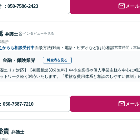
せ
メール
嵩
弁護士
インタビューを見る
事務所
市
からも相談受付中
面談方法(対面・電話・ビデオなど)は応相談
営業時間：本
金融・保険業界
料金表を見る
圏エリア対応】【初回相談30分無料】中小企業様や個人事業主様を中心に幅
ットワーク軽く対応いたします。「柔軟な費用体系と相談のしやすい体制」
メール
裕貴
弁護士
事務所