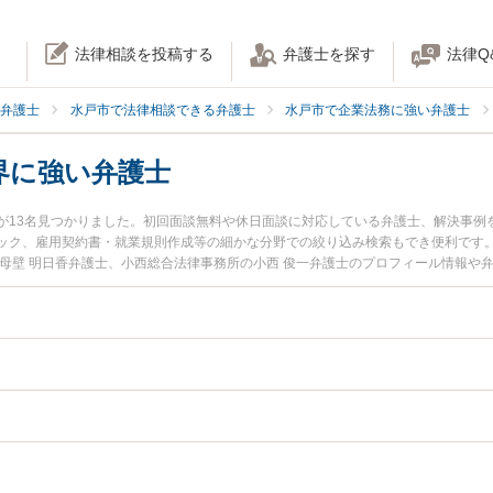
法律相談を投稿する
弁護士を探す
法律Q
弁護士
水戸市で法律相談できる弁護士
水戸市で企業法務に強い弁護士
界に強い弁護士
が13名見つかりました。初回面談無料や休日面談に対応している弁護士、解決事例
ック、雇用契約書・就業規則作成等の細かな分野での絞り込み検索もでき便利です。
の母壁 明日香弁護士、小西総合法律事務所の小西 俊一弁護士のプロフィール情報や
トラブルを今すぐに弁護士に相談したい』『金融・保険業界のトラブル解決の実績
の弁護士に相談予約したい』などでお困りの相談者さんにおすすめです。