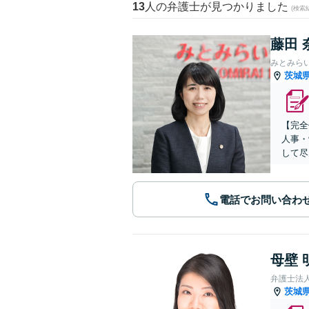
13
人の弁護士が見つかりました
(検索
藤田 
みとみら
茨城
【完全
人事・
して尽
電話でお問い合わ
母壁 
弁護士法
茨城