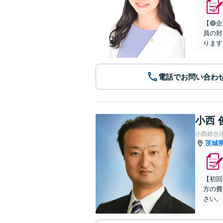
【🟢
員の対
ります
電話でお問い合わ
小西 
小西総合
茨城
【初回
方の費
さい。