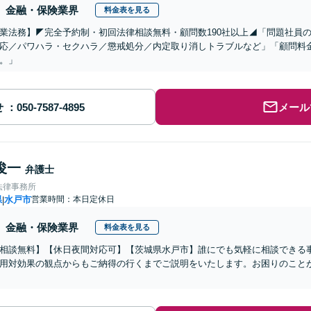
金融・保険業界
料金表を見る
企業法務】◤完全予約制・初回法律相談無料・顧問数190社以上◢「問題社員
応／パワハラ・セクハラ／懲戒処分／内定取り消しトラブルなど」「顧問料
。」
せ
メール
俊一
弁護士
法律事務所
県
水戸市
営業時間：本日定休日
|
金融・保険業界
料金表を見る
相談無料】【休日夜間対応可】【茨城県水戸市】誰にでも気軽に相談できる
用対効果の観点からもご納得の行くまでご説明をいたします。お困りのこと