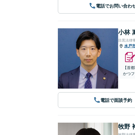
電話でお問い合わ
小林 
目黒法律
水戸
【首都
かつフ
電話で面談予約
牧野 
牧野法律