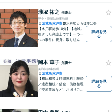
瀧塚 祐之
弁護士
野中・瀧塚法律事務所
茨城県
水戸市
水戸駅
から徒歩10分
|
【水戸駅徒歩10分】【地域に
詳細を見
根ざした弁護士です】一つ一
る
つの事件に親身に取り組んで
いくことを心がけています。
【開設55年以上の法律事務
所】相談者の意向をきちんと
岡本 華子
把握した上で、正当な権利を
弁護士
守るために丁寧な対応を致し
美和法律事務所
ます。
茨城県
水戸市
|
【初回相談１時間無料】離婚
詳細を見
／遺産相続／借金・債務整理
る
／交通事故など、お困りごと
はお気軽にご相談ください。
ご依頼者様に寄り添い、より
良い解決を目指し全力でサポ
ートします。