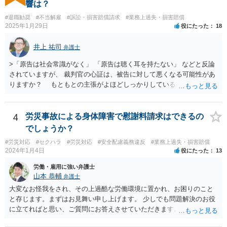
とになります。 ＞また、事務所をやめる際、「退所後しばらく芸能活
響は？
動禁止」「活動するなら名前を変える」ことを事務所側から要求され
#退職勧奨
#不当解雇
#訴訟・損害賠償請求
#業務上過失・損害賠償
たという事例を聞いたことがあります。所属する際にいただいた契約
2025年1月29日
役にたった
18
書にはそのようなことは書いていないのですが、仮にこれらを要求さ
れた場合には断ることは可能なのでしょうか？ 【回答】 契約書に記載
井上 祐司
弁護士
がないのであれば，断ることができる可能性があります。 もし上記の
ような要求をされた場合は，その根拠を明示してもらってください。
>「原告は社会常識がなく」 「原告は聴く耳を持たない」 などと反論
されていますが、 裁判官の心証は、被告に対して悪くなる可能性があ
りますか？ もともとの主張がよほどしっかりしている書面でなけれ
ば、一般的に心証は悪くなるだろうと思います。 ただし、最終的な
勝ち負けは、法律構成に必要な事実の主張と証拠の的確さに尽きま
す。その意味では「無益的記載事項」です。 法律的に全く意味がな
4
労災事故による身体障害で慰謝料請求はできるの
い主張で、過度に攻撃的な文章ですから、少なくとも記載する必要は
でしょうか？
全くない事項です。 こういったことが記載された場合には、完全ス
#労災対応
#セクハラ
#労災対応
#安全配慮義務違反
#業務上過失・損害賠償
ルーする方が印象はよいのが普通です。
2024年1月4日
役にたった
13
労働・雇用に強い弁護士
山本 恭輔
弁護士
大変なお怪我をされ、その上過酷な労働環境に置かれ、お困りのこと
と存じます。まずはお見舞い申し上げます。 少しでも問題解決のお役
に立てればと思い、ご質問にお答えさせていただきます。 ご相談者の
具体的な会社内での立場や入手可能な証拠資料にもよりますが、お怪