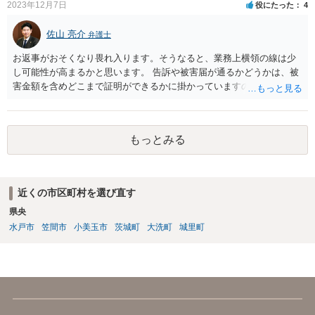
2023年12月7日
役にたった
4
慰謝料など、具体的な損害賠償算定の仕方についても、ご相談なさる
とよいと思います。 お大事になさってください。
佐山 亮介
弁護士
お返事がおそくなり畏れ入ります。そうなると、業務上横領の線は少
し可能性が高まるかと思います。 告訴や被害届が通るかどうかは、被
害金額を含めどこまで証明ができるかに掛かっていますので、一度直
接面談等で資料を交えながらご相談されることをおすすめします。
もっとみる
近くの市区町村を選び直す
県央
水戸市
笠間市
小美玉市
茨城町
大洗町
城里町