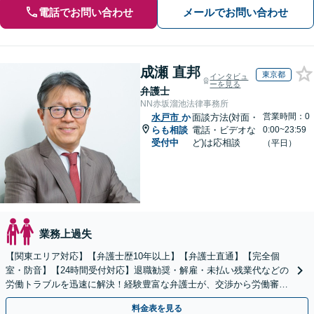
電話でお問い合わせ
メールでお問い合わせ
成瀬 直邦
東京都
インタビュ
ーを見る
弁護士
NN赤坂溜池法律事務所
営業時間：0
水戸市
か
面談方法(対面・
らも相談
電話・ビデオな
0:00~23:59
受付中
ど)は応相談
（平日）
業務上過失
【関東エリア対応】【弁護士歴10年以上】【弁護士直通】【完全個
室・防音】【24時間受付対応】退職勧奨・解雇・未払い残業代などの
労働トラブルを迅速に解決！経験豊富な弁護士が、交渉から労働審判
まで一貫して対応いたします【オンライン相談可】
料金表を見る