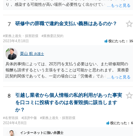
り， 感染する可能性が高い場所へ必要性なく出かけていたりした場合
など， 感染者の責任が大きいといえる場合には，損害賠償を請求され
るリスクがあり得ると思います。 もし事業所閉鎖になった場合には損
害が大きくなりますので，注意が必要ですね。
7
研修中の辞職で違約金支払い義務はあるのか？
#業務上過失・損害賠償
#業務委託契約
2023年4月18日
役にたった
15
栗山 航
弁護士
具体的事情によっては、20万円を支払う必要はない、また研修期間の
報酬も請求するという主張をすることは可能かと思われます。 業務委
託契約関係であっても、一定の場合には「労働者」であるとして労働
基準法が適用されます。「労働者」であるといえる場合とは、使用従
属性が認められる場合、すなわち、①使用者の指揮監督下において労
務の提供をする者であること、②労務に対する対償を支払われる者で
8
引越し業者から個人情報の私的利用があった事実
あることという２つの要件を満たした場合に認められるとされます。
を口コミに投稿するのは名誉毀損に該当します
この判断は、様々な個別的事情に照らして総合的に判断されるもので
か？
す。 「労働者」であるといえる場合、20万円の違約金を予定する規
#名誉毀損
#誹謗中傷
#業務上過失・損害賠償
定は、労働基準法16条違反となります。したがって、「労働者」であ
2024年4月8日
役にたった
6
ると主張し、労働基準法16条を根拠に20万円の支払を拒むことは考え
られます（ただしその場合も、現実に発生した損害分を別途請求され
インターネットに強い弁護士