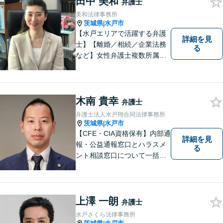
田中 美和
弁護士
美和法律事務所
茨城県
水戸市
|
【水戸エリアで活躍する弁護
詳細を見
士】【離婚／相続／企業法務
る
など】女性弁護士複数所属／
多岐にわたる分野で解決実績
あり。皆様の新たな一歩を支
援すべく、多面的にサポート
いたします。お困りごとがあ
木南 貴幸
弁護士
ればお気軽にご相談くださ
弁護士法人水戸翔合同法律事務所
い。
茨城県
水戸市
|
【CFE・CIA資格保有】内部通
詳細を見
報・公益通報窓口とハラスメ
る
ント相談窓口について一括対
応いたします【従業員500名
超の内部通報窓口業務経験】
上澤 一朗
弁護士
水戸さくら法律事務所