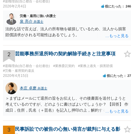
#退職理由(自己都合・会社都合)
2026年2月4日
役にたった
246
労働・雇用に強い弁護士
泉 亮介
弁護士
法的な話で言えば、法人の所有物を破損しているため、法人から損害
賠償請求がされる可能性はあるでしょう。
2
芸能事務所退所時の契約解除手続きと注意事項
#退職理由(自己都合・会社都合)
#業務委託契約
#業務上過失・損害賠償
#労働・雇用契約違反
2020年4月15日
役にたった
27
本庄 卓磨
弁護士
＞まずはメールにて退所の旨をお伝えし、その後書面を送付しようと
考えているのですが、どのように書けばよいでしょうか？ 【回答】 作
成日，住所，氏名（＋芸名）を記入し押印の上，解約する旨を伝える
内容を記載してください。 ＞私のような場合は損害賠償を請求される
ようなことはありますでしょうか？ 【回答】 特にないと思われます
が，仮に請求された場合はそれが「損害」に該当するのか検討するこ
3
民事訴訟での被告の心無い発言が裁判に与える影