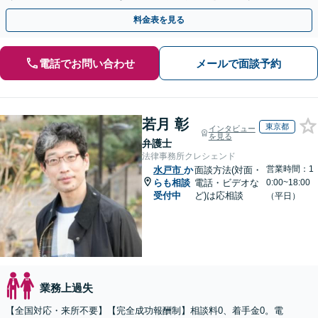
後、育休中などの状況でも歓迎。まずはご相談下さい！
料金表を見る
電話でお問い合わせ
メールで面談予約
若月 彰
東京都
インタビュー
を見る
弁護士
法律事務所クレシェンド
営業時間：1
水戸市
か
面談方法(対面・
らも相談
電話・ビデオな
0:00~18:00
受付中
ど)は応相談
（平日）
業務上過失
【全国対応・来所不要】【完全成功報酬制】相談料0、着手金0。電