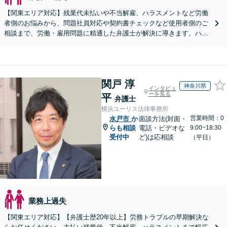
【関東エリア対応】残業代未払いや不当解雇、ハラスメントなど労働
者側のお悩みから、問題社員対応や契約書チェックなど使用者側のご
相談まで、労働・雇用問題に精通した弁護士が解決に導きます。ハラ
スメント対応や従業員向けセミナーも対応可能。
関戸 淳
神奈川県
インタビュ
ーを見る
平
弁護士
横浜ユーリス法律事務所
営業時間：0
水戸市
か
面談方法(対面・
らも相談
電話・ビデオな
9:00~18:30
受付中
ど)は応相談
（平日）
業務上過失
【関東エリア対応】【弁護士歴20年以上】労務トラブルの早期解決な