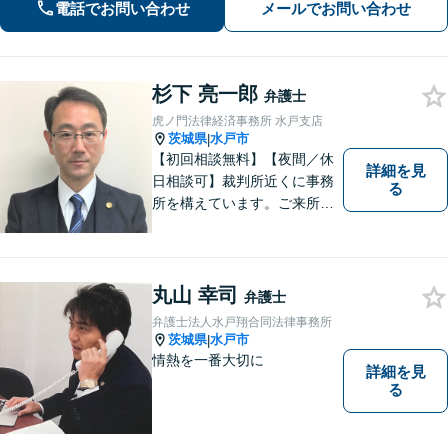
中心とした企業法務に対応
電話でお問い合わせ
メールでお問い合わせ
杉下 亮一郎
弁護士
虎ノ門法律経済事務所 水戸支店
茨城県
水戸市
|
【初回相談無料】【夜間／休
詳細を見
日相談可】裁判所近くに事務
る
所を構えています。ご来所・
ご相談しやすい環境を整えて
おりますので、お気軽にご相
談ください。ご依頼者様とと
もに最善の解決を目指しま
丸山 幸司
弁護士
す。
弁護士法人水戸翔合同法律事務所
茨城県
水戸市
|
情熱を一番大切に
詳細を見
る