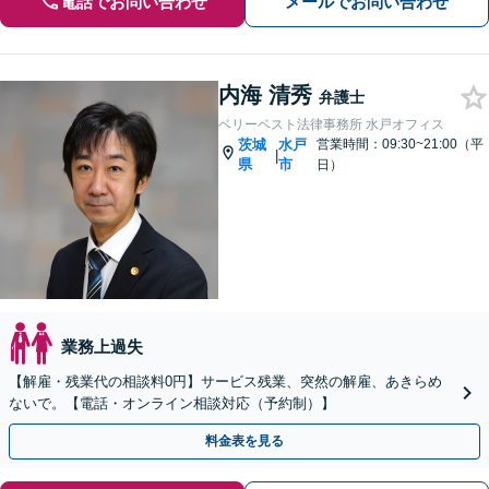
電話でお問い合わせ
メールでお問い合わせ
内海 清秀
弁護士
ベリーベスト法律事務所 水戸オフィス
茨城
水戸
営業時間：09:30~21:00（平
|
県
市
日）
業務上過失
【解雇・残業代の相談料0円】サービス残業、突然の解雇、あきらめ
ないで。【電話・オンライン相談対応（予約制）】
料金表を見る