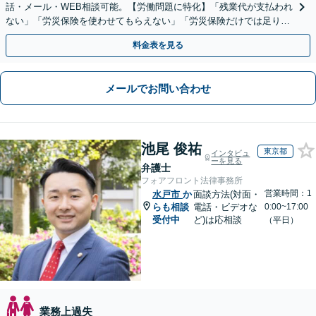
話・メール・WEB相談可能。【労働問題に特化】「残業代が支払われ
ない」「労災保険を使わせてもらえない」「労災保険だけでは足りな
い。損害賠償請求したい」など労働問題はお任せを。
料金表を見る
メールでお問い合わせ
池尾 俊祐
東京都
インタビュ
ーを見る
弁護士
フォアフロント法律事務所
営業時間：1
水戸市
か
面談方法(対面・
らも相談
電話・ビデオな
0:00~17:00
受付中
ど)は応相談
（平日）
業務上過失