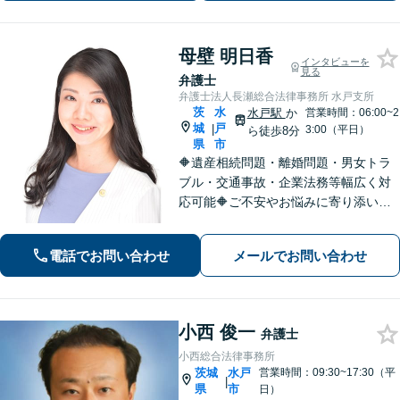
婚・不倫｜交通事故｜相続｜刑事｜企
業法務】
母壁 明日香
インタビューを
見る
弁護士
弁護士法人長瀬総合法律事務所 水戸支所
茨
水
水戸駅
か
営業時間：06:00~2
城
戸
|
3:00（平日）
ら徒歩8分
県
市
🔶遺産相続問題・離婚問題・男女トラ
ブル・交通事故・企業法務等幅広く対
応可能🔶ご不安やお悩みに寄り添い、
安心してご相談いただけるよう笑顔で
お迎えいたします。法律問題は、おひ
電話でお問い合わせ
メールでお問い合わせ
とりで悩まずに、お気軽にお問い合わ
せいただき、まずは弁護士へご相談く
ださい。
小西 俊一
弁護士
小西総合法律事務所
茨城
水戸
営業時間：09:30~17:30（平
|
県
市
日）