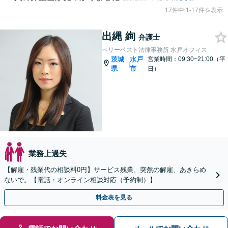
17件中 1-17件を表示
出縄 絢
弁護士
ベリーベスト法律事務所 水戸オフィス
茨城
水戸
営業時間：09:30~21:00（平
|
県
市
日）
業務上過失
【解雇・残業代の相談料0円】サービス残業、突然の解雇、あきらめ
ないで。【電話・オンライン相談対応（予約制）】
料金表を見る