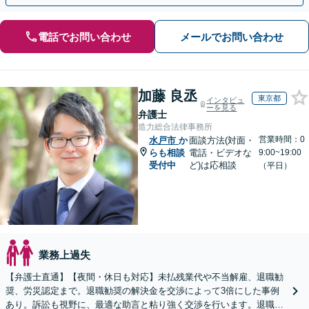
電話でお問い合わせ
メールでお問い合わせ
加藤 良丞
東京都
インタビュ
ーを見る
弁護士
造力総合法律事務所
営業時間：0
水戸市
か
面談方法(対面・
らも相談
電話・ビデオな
9:00~19:00
受付中
ど)は応相談
（平日）
業務上過失
【弁護士直通】【夜間・休日も対応】未払残業代や不当解雇、退職勧
奨、労災認定まで。退職勧奨の解決金を交渉によって3倍にした事例
あり。訴訟も視野に、最適な助言と粘り強く交渉を行います。退職前