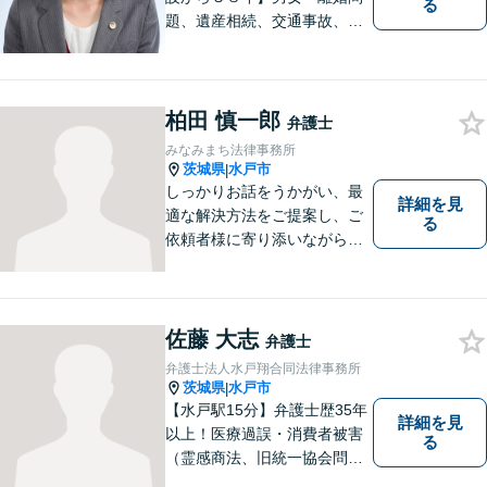
る
題、遺産相続、交通事故、労
働問題、刑事事件などさまざ
まな法律トラブルに対応する
地域密着の女性弁護士。お困
りごとがあればお気軽にご相
柏田 慎一郎
弁護士
談ください！お一人おひとり
みなみまち法律事務所
に誠実に向き合います。
茨城県
水戸市
|
しっかりお話をうかがい、最
詳細を見
適な解決方法をご提案し、ご
る
依頼者様に寄り添いながら全
力でサポートいたします。 お
気軽にご相談ください。
佐藤 大志
弁護士
弁護士法人水戸翔合同法律事務所
茨城県
水戸市
|
【水戸駅15分】弁護士歴35年
詳細を見
以上！医療過誤・消費者被害
る
（霊感商法、旧統一協会問題
を含む）・相続に注力する弁