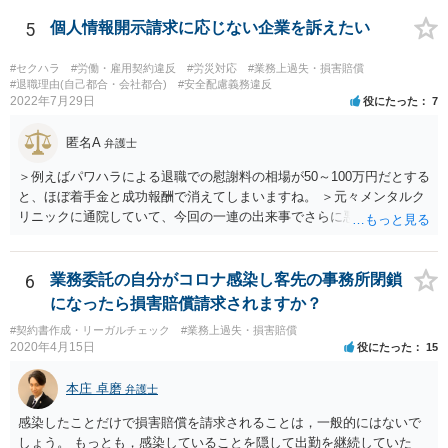
我に関しては労災保険からの給付や会社からの損害賠償が、過重労働
に関しては未払残業代の支払が受けられる可能性がある事案とお見受
5
個人情報開示請求に応じない企業を訴えたい
けします。 請求が認められる可能性や採るべき手続を検討するには、
様々な事情のヒアリングや証拠資料の検討が必要になるため、今後の
#セクハラ
#労働・雇用契約違反
#労災対応
#業務上過失・損害賠償
方針の検討も含め、一度面談にて法律相談をされることをおすすめし
#退職理由(自己都合・会社都合)
#安全配慮義務違反
2022年7月29日
役にたった
7
ます。
匿名A
弁護士
＞例えばパワハラによる退職での慰謝料の相場が50～100万円だとする
と、ほぼ着手金と成功報酬で消えてしまいますね。 ＞元々メンタルク
リニックに通院していて、今回の一連の出来事でさらに悪化した事実
を医師の診断書で証拠として提出しても慰謝料は変わらないですか？
万が一、慰謝料請求が認められるにしても金額としては微々たるもの
かと思いますが、依頼する弁護士に詳細を説明したうえで指示を仰い
6
業務委託の自分がコロナ感染し客先の事務所閉鎖
だ方がいいかと思います。
になったら損害賠償請求されますか？
#契約書作成・リーガルチェック
#業務上過失・損害賠償
2020年4月15日
役にたった
15
本庄 卓磨
弁護士
感染したことだけで損害賠償を請求されることは，一般的にはないで
しょう。 もっとも，感染していることを隠して出勤を継続していた