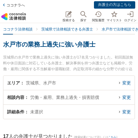
弁護士の方はこちら
ココナラへ
投稿する
探す
閲覧履歴
マイリスト
ログイン
ココナラ法律相談
茨城県で法律相談できる弁護士
水戸市で法律相談で
水戸市の業務上過失に強い弁護士
茨城県の水戸市で業務上過失に強い弁護士が17名見つかりました。初回面談無
料や休日面談に対応している弁護士、解決事例を持つ弁護士なども掲載中。労
働・雇用に関係する不当解雇や退職勧奨、内定取消等の細かな分野での絞り込
み検索もでき便利です。特にベリーベスト法律事務所 水戸オフィスの出縄 絢弁
護士やベリーベスト法律事務所 水戸オフィスの内海 清秀弁護士、弁護士法人長
エリア
茨城県、水戸市
変更
瀬総合法律事務所 水戸支所の斉藤 雄祐弁護士のプロフィール情報や弁護士費
用、強みなどが注目されています。『水戸市で土日や夜間に発生した業務上過
相談内容
労働・雇用、業務上過失・損害賠償
変更
失のトラブルを今すぐに弁護士に相談したい』『業務上過失のトラブル解決の
実績豊富な近くの弁護士を検索したい』『初回相談無料で業務上過失を法律相
談できる水戸市内の弁護士に相談予約したい』などでお困りの相談者さんにお
詳細条件
未選択
変更
すすめです。
17
人の弁護士が見つかりました
(検索結果について詳しくは
こちら
)