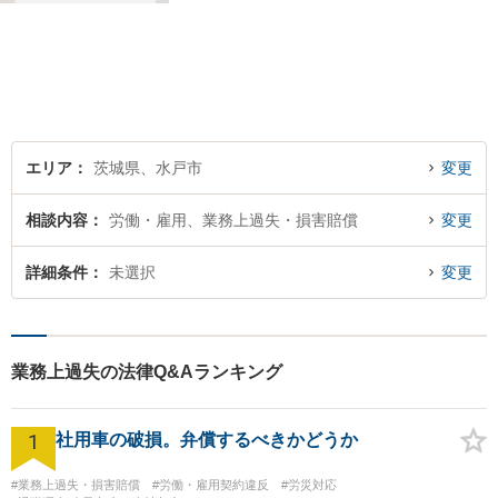
護士。皆様の権利を守るた
め、日々勉強、積極的に行動
し、解決へと導いてまいりま
す。お気軽にご相談くださ
い。【メール24時間受付中】
エリア
茨城県、水戸市
変更
相談内容
労働・雇用、業務上過失・損害賠償
変更
詳細条件
未選択
変更
業務上過失の法律Q&Aランキング
1
社用車の破損。弁償するべきかどうか
#業務上過失・損害賠償
#労働・雇用契約違反
#労災対応