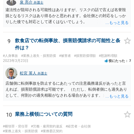
ることはあり得ます）。 また「労働者」であるといえる場合、研修
泉 亮介
弁護士
期間とはいえ業務として研修への参加が強制されているのであれば、
違法性が阻却される可能性はありますが、リスクの話で言えば名誉毀
研修期間分の報酬も請求できる可能性があります。すなわち、業務と
損となるリスクはあり得るかと思われます。会社側との対応をしっか
の関連性が認められる研修について、それが使用者の明示・黙示の指
りした後でも対応として遅くはないでしょう。
示に基づくもので、その参加が事実上強制されている場合には、労働
時間性が認められ、その分の対価となる賃金を請求し得ます。業務と
の関連性が薄くても労働時間性が認められる場合もあります。研修に
9
飲食店での転倒事故、損害賠償請求の可能性と条
労働時間性が認められる場合、少なくとも最低賃金分で計算した額を
件は？
請求することなどが考えられます。 これらのことは一般論であり、
本件にどうあてはまるのかは具体的な事情を詳しく聞かないと判断で
#人身事故
#業務上過失・損害賠償
#被害者
#損害賠償増額
#慰謝料増額
きないことですので、一度弁護士に相談されてもよいかと思います。
2023年3月23日
役にたった
7
松宮 英人
弁護士
店舗側に転倒事故を防止するにあたっての注意義務違反があったと言
えれば、損害賠償請求は可能です。 （ただし、転倒者側にも過失あり
として、何割かの過失相殺がなされる場合があります。） 注意義務違
反の有無は、当時の個別具体的な事情により判断されます。 例えば、
床材等の性質、清掃により濡れるなどしてどの程度滑りやすくなって
いたか（清掃の仕方）、当日の天候、店内の混雑具合や客の動線、店
10
業務上横領についての質問
員による注意喚起の有無、過去に同様の事故があったか否か…などな
ど、様々な要素を見ていく必要があります。 一度弁護士にご相談され
#横領罪・背任罪
#労働・雇用契約違反
#経営者・会社側
ることをオススメします。 なお、治療費も損害賠償に含まれますが、
#業務上過失・損害賠償
#業務委託契約