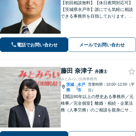
【初回相談無料】【休日夜間対応可】
【茨城県水戸市】誰にでも気軽に相談
できる事務所を目指しております。依
頼者の方の費用対効果の観点からもご
納得の行くまでご説明をいたします。
お困りのことがございましたらお気軽
にご相談ください。
電話でお問い合わせ
メールでお問い合わせ
藤田 奈津子
弁護士
みとみらい法律事務所
茨城
水戸
営業時間：10:00~12:00（平
|
県
市
日）
【開設80年以上の歴史ある事務所／元
検事／完全個室】離婚・相続・企業法
務（人事労務）のご相談を親身にサポ
ートいたします。相続・離婚など家族
に関する問題の実績豊富／協議・調
停・訴訟まで円滑に対応／人事労務を