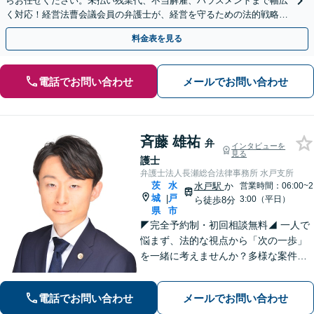
らお任せください。未払い残業代、不当解雇、ハラスメントまで幅広
く対応！経営法曹会議会員の弁護士が、経営を守るための法的戦略を
提案します【夜間や休日相談も対応可能】
料金表を見る
電話でお問い合わせ
メールでお問い合わせ
斉藤 雄祐
弁
インタビューを
見る
護士
弁護士法人長瀬総合法律事務所 水戸支所
茨
水
水戸駅
か
営業時間：06:00~2
城
戸
|
3:00（平日）
ら徒歩8分
県
市
◤完全予約制・初回相談無料◢ 一人で
悩まず、法的な視点から「次の一歩」
を一緒に考えませんか？多様な案件に
取り組んできた経験を活かし、状況に
合う解決策をご提案します。まずは安
電話でお問い合わせ
メールでお問い合わせ
心して現状をお聞かせください。【離