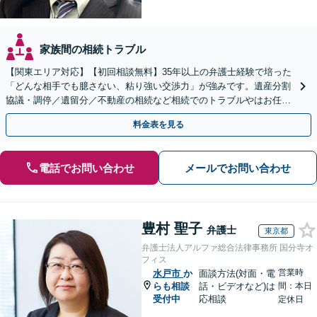
家族間の相続トラブル
【関東エリア対応】【初回相談無料】35年以上の弁護士経験で培った
「どんな相手でも臆さない、粘り強い交渉力」が強みです。遺産分割
協議・調停／遺留分／不動産の相続など相続でのトラブルやはお任せ
ください。遺言書や生前贈与など生前対策にも注力
料金表を見る
電話でお問い合わせ
メールでお問い合わせ
豊村 聖子
弁護士
東京都
弁護士法人アルファ総合法律事務所 国分寺オ
フィス
営業時
水戸市
か
面談方法(対面・電
らも相談
話・ビデオなど)は
間：本日
受付中
応相談
定休日