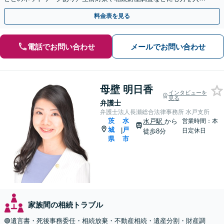
ております【水戸駅15分】
料金表を見る
電話でお問い合わせ
メールでお問い合わせ
母壁 明日香
インタビューを
見る
弁護士
弁護士法人長瀬総合法律事務所 水戸支所
茨
水
水戸駅
から
営業時間：本
城
戸
|
日定休日
徒歩8分
県
市
家族間の相続トラブル
🟢遺言書・死後事務委任・相続放棄・不動産相続・遺産分割・財産調