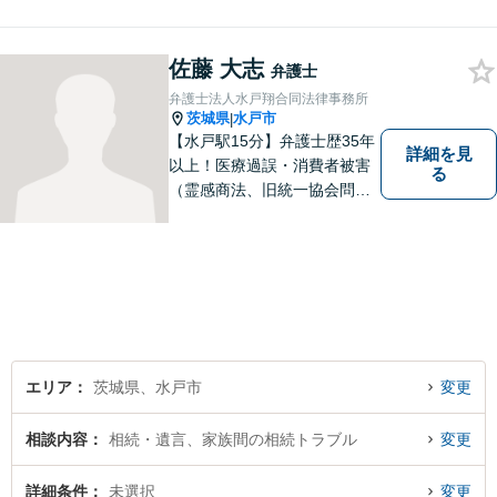
速誠実丁寧な対応でお応えい
たします。
佐藤 大志
弁護士
弁護士法人水戸翔合同法律事務所
茨城県
水戸市
|
【水戸駅15分】弁護士歴35年
詳細を見
以上！医療過誤・消費者被害
る
（霊感商法、旧統一協会問題
を含む）・相続に注力する弁
護士。皆様の権利を守るた
め、日々勉強、積極的に行動
し、解決へと導いてまいりま
す。お気軽にご相談くださ
い。【メール24時間受付中】
エリア
茨城県、水戸市
変更
相談内容
相続・遺言、家族間の相続トラブル
変更
詳細条件
未選択
変更