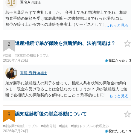
匿名A
弁護士
若干言葉足らずで失礼しました。 弁護士であれ司法書士であれ、相続
放棄手続の依頼を受け家庭裁判所への書類提出まで行った場合には、
順位が繰り上がる方への連絡を事実上（サービスとして）行うことは
あります。その「連絡」だけを弁護士が業務としてお受けすることは
できない、という意味でした。
2
遺産相続で弟が保険を無断解約、法的問題は？
#協議
#家族間の相続トラブル
2026年7月26日
役にたった
3
高島 秀行
弁護士
弟が勝手に被相続人の判子を使って、相続人共有状態の保険金の解約
をし、現金を受け取ることは合法なのでしょうか？ 弟が被相続人に無
断で被相続人の保険契約を解約したことは 刑事的にも犯罪となる可能
性があり、民事的には無効だと思います。 保険会社で解約の際に提出
された書類のコピーを取得して、弁護士に面談で詳しい事情を話して
相談 されたら良いと思います。
3
認知症診断後の財産移動について
#家族間の相続トラブル
#遺産分割
#協議
#相続トラブルの代理交渉
2026年7月24日
役にたった
9