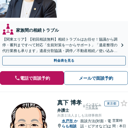
家族間の相続トラブル
【関東エリア】【初回相談無料】相続トラブルはお任せ！協議から調
停・審判まですべて対応「生前対策を一からサポート」「遺産整理の
代行業務も承ります」遺産分割協議・調停／不動産相続／使い込み／
遺留分侵害額請求／相続放棄【完全個室】
料金表を見る
電話で面談予約
メールで面談予約
真下 博孝
東京都
インタビュ
ーを見る
弁護士
弁護士法人ましも法律事務所
営業時
水戸市
か
面談方法(対面・電
らも相談
話・ビデオなど)は
間：本日