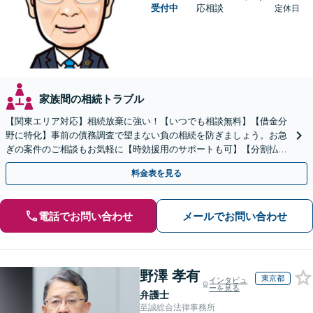
受付中
応相談
定休日
家族間の相続トラブル
【関東エリア対応】相続放棄に強い！【いつでも相談無料】【借金分
野に特化】事前の債務調査で望まない負の相続を防ぎましょう。お急
ぎの案件のご相談もお気軽に【時効援用のサポートも可】【分割払い
利用可】【休日電話相談可能】
料金表を見る
電話でお問い合わせ
メールでお問い合わせ
野澤 孝有
東京都
インタビュ
ーを見る
弁護士
至誠総合法律事務所