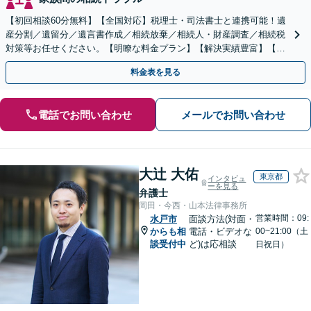
【初回相談60分無料】【全国対応】税理士・司法書士と連携可能！遺
産分割／遺留分／遺言書作成／相続放棄／相続人・財産調査／相続税
対策等お任せください。【明瞭な料金プラン】【解決実績豊富】【電
話相談可】
料金表を見る
電話でお問い合わせ
メールでお問い合わせ
大辻 大佑
東京都
インタビュ
ーを見る
弁護士
岡田・今西・山本法律事務所
営業時間：09:
水戸市
面談方法(対面・
からも相
電話・ビデオな
00~21:00（土
談受付中
ど)は応相談
日祝日）