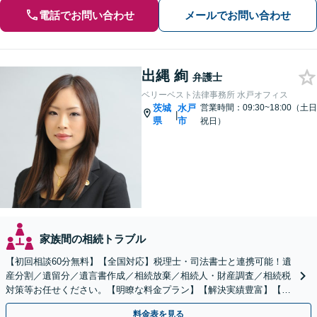
電話でお問い合わせ
メールでお問い合わせ
出縄 絢
弁護士
ベリーベスト法律事務所 水戸オフィス
茨城
水戸
営業時間：09:30~18:00（土日
|
県
市
祝日）
家族間の相続トラブル
【初回相談60分無料】【全国対応】税理士・司法書士と連携可能！遺
産分割／遺留分／遺言書作成／相続放棄／相続人・財産調査／相続税
対策等お任せください。【明瞭な料金プラン】【解決実績豊富】【電
話相談可】
料金表を見る