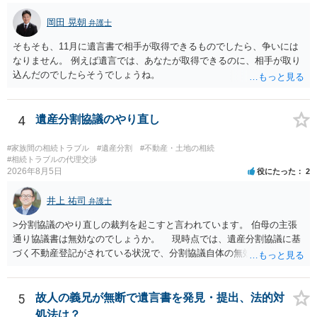
岡田 晃朝
弁護士
そもそも、11月に遺言書で相手が取得できるものでしたら、争いには
なりません。 例えば遺言では、あなたが取得できるのに、相手が取り
込んだのでしたらそうでしょうね。
4
遺産分割協議のやり直し
#家族間の相続トラブル
#遺産分割
#不動産・土地の相続
#相続トラブルの代理交渉
2026年8月5日
役にたった
2
井上 祐司
弁護士
>分割協議のやり直しの裁判を起こすと言われています。 伯母の主張
通り協議書は無効なのでしょうか。 現時点では、遺産分割協議に基
づく不動産登記がされている状況で、分割協議自体の無効を裁判所が
認めたわけではないので、分割協議の効力に影響はありません。 先
方の訴訟の主張及び立証次第ですが、 ・御祖母様の認知能力に関する
医師の意見書、筆跡鑑定 が提出されればその効力が否定される可能性
5
故人の義兄が無断で遺言書を発見・提出、法的対
はありますが、 ・伯母様自身が分割協議に加わっていること ・御祖母
処法は？