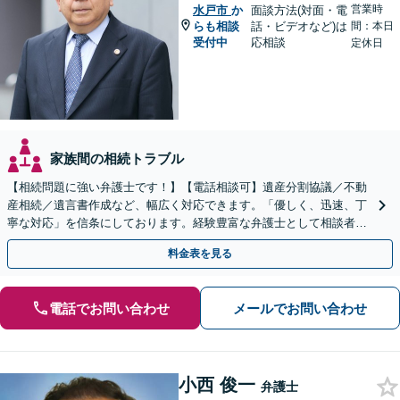
営業時
水戸市
か
面談方法(対面・電
らも相談
話・ビデオなど)は
間：本日
受付中
応相談
定休日
家族間の相続トラブル
【相続問題に強い弁護士です！】【電話相談可】遺産分割協議／不動
産相続／遺言書作成など、幅広く対応できます。「優しく、迅速、丁
寧な対応」を信条にしております。経験豊富な弁護士として相談者様
のため全力を尽くします。お気軽にご相談ください。
料金表を見る
電話でお問い合わせ
メールでお問い合わせ
小西 俊一
弁護士