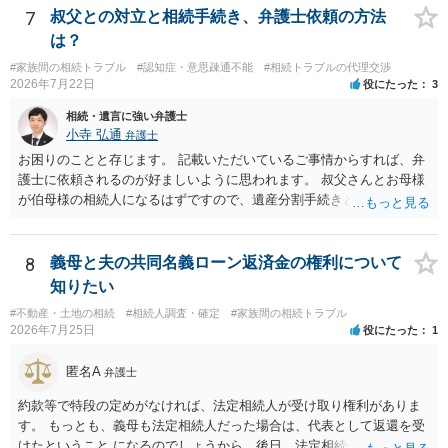
ける役員の選任が会長の専権でできるのであれば，貴殿と会長との合
7
叔父との対立と相続手続き、弁護士依頼の方法
意により委託契約は有効に成立しています。
は？
#家族間の相続トラブル
#認知症・意思疎通不能
#相続トラブルの代理交渉
2026年7月22日
役にたった
3
相続・遺言に強い弁護士
小寺 弘通
弁護士
お困りのことと存じます。 記載いただいているご事情からすれば、弁
護士に依頼されるのが好ましいように思われます。 叔父さんとお母様
が伯母様の相続人になるはずですので、遺産分割手続きという形でお
母様の方で弁護士に依頼されるのが良いかと思います。 また、「葬儀
に呼ばれなかったことについて慰謝料を請求する」と言ってこられて
いる部分に関しては、 現状特に訴訟提起等されている訳ではないので
8
義母と夫の共同名義ローン返済金の権利について
しょうから、こちらから積極的に動く必要はないように見受けられま
知りたい
す。 仮に訴訟を起こされるなどした場合には、遺産分割手続きで依頼
#不動産・土地の相続
#相続人調査・確定
#家族間の相続トラブル
される弁護士の方に対応をお願いするのが良いのではないでしょう
2026年7月25日
役にたった
1
か。 以上ご参考にしていただければ幸いです。
匿名A
弁護士
約款等で特段の定めがなければ、法定相続人が受け取り権利がありま
す。 もっとも、義母も法定相続人だった場合は、代表として返還を受
けたということ になるのでしょうから、後日、法定相続分に基づいて