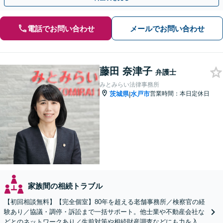
電話でお問い合わせ
メールでお問い合わせ
藤田 奈津子
弁護士
みとみらい法律事務所
茨城県
水戸市
営業時間：本日定休日
|
家族間の相続トラブル
【初回相談無料】【完全個室】80年を超える老舗事務所／検察官の経
験あり／協議・調停・訴訟まで一括サポート。他士業や不動産会社な
どとのネットワークあり／生前対策や相続財産調査などにも力を入れ