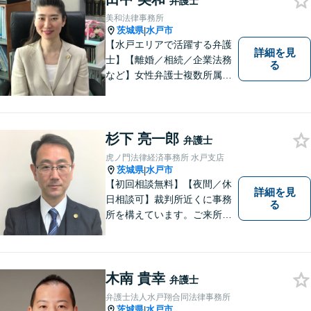
弁護士
美和法律事務所
茨城県
水戸市
|
【水戸エリアで活躍する弁護
詳細を見
士】【離婚／相続／企業法務
る
など】女性弁護士複数所属／
多岐にわたる分野で解決実績
あり。皆様の新たな一歩を支
援すべく、多面的にサポート
いたします。お困りごとがあ
杉下 亮一郎
弁護士
ればお気軽にご相談くださ
虎ノ門法律経済事務所 水戸支店
い。
茨城県
水戸市
|
【初回相談無料】【夜間／休
詳細を見
日相談可】裁判所近くに事務
る
所を構えています。ご来所・
ご相談しやすい環境を整えて
おりますので、お気軽にご相
談ください。ご依頼者様とと
もに最善の解決を目指しま
木南 貴幸
弁護士
す。
弁護士法人水戸翔合同法律事務所
茨城県
水戸市
|