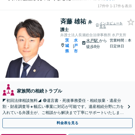
17件中 1-17件を表示
斉藤 雄祐
弁
インタビューを
見る
護士
弁護士法人長瀬総合法律事務所 水戸支所
茨
水
水戸駅
から
営業時間：本
城
戸
|
日定休日
徒歩8分
県
市
家族間の相続トラブル
◤初回法律相談無料◢ 🔴遺言書・死後事務委任・相続放棄・遺産分
割・財産調査等🔸幅広い事案に対応が可能です。遺産相続分野に力を
入れている弁護士が、ご相談から解決まで丁寧にサポートいたしま
す。まずはじっくりとお話ししてください。
料金表を見る