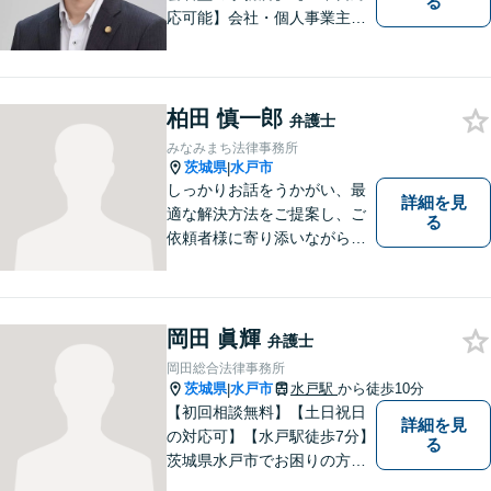
る
応可能】会社・個人事業主の
方の顧問契約/著作権問題/交通
事故/離婚/相続・遺産分割/不
動産に関するトラブル/借金返
済などに対応しております。
柏田 慎一郎
弁護士
お気軽にご相談ください。
みなみまち法律事務所
茨城県
水戸市
|
しっかりお話をうかがい、最
詳細を見
適な解決方法をご提案し、ご
る
依頼者様に寄り添いながら全
力でサポートいたします。 お
気軽にご相談ください。
岡田 眞輝
弁護士
岡田総合法律事務所
茨城県
水戸市
水戸駅
から徒歩10分
|
【初回相談無料】【土日祝日
詳細を見
の対応可】【水戸駅徒歩7分】
る
茨城県水戸市でお困りの方
は、ぜひご相談ください。迅