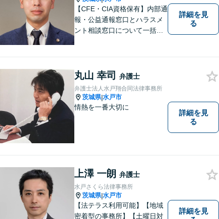
【CFE・CIA資格保有】内部通
詳細を見
報・公益通報窓口とハラスメ
る
ント相談窓口について一括対
応いたします【従業員500名
超の内部通報窓口業務経験】
丸山 幸司
弁護士
弁護士法人水戸翔合同法律事務所
茨城県
水戸市
|
情熱を一番大切に
詳細を見
る
上澤 一朗
弁護士
水戸さくら法律事務所
茨城県
水戸市
|
【法テラス利用可能】【地域
詳細を見
密着型の事務所】【土曜日対