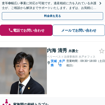
査等🟢幅広い事案に対応が可能です。遺産相続に力を入れている弁護
士が、ご相談から解決までサポートいたします。まずは、お気軽にお
問い合わせください。◤完全予約制・初回相談料無料◢
料金表を見る
電話でお問い合わせ
メールでお問い合わせ
内海 清秀
弁護士
ベリーベスト法律事務所 水戸オフィス
茨城
水戸
営業時間：09:30~18:00（土日
|
県
市
祝日）
家族間の相続トラブル