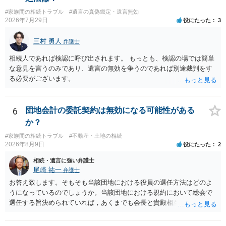
様の意に反する遺産分割協議を行う実益が誰にあったかの立証が困難
#家族間の相続トラブル
#遺言の真偽鑑定・遺言無効
であること からすると、実際に遺産分割協議の効力が否定される可能
2026年7月29日
役にたった
3
性はそれほど高くない（立証のハードルは非常に高い）ということが
言えると思います。
三村 勇人
弁護士
相続人であれば検認に呼び出されます。 もっとも、検認の場では簡単
な意見を言うのみであり、遺言の無効を争うのであれば別途裁判をす
る必要がございます。
6
団地会計の委託契約は無効になる可能性がある
か？
#家族間の相続トラブル
#不動産・土地の相続
2026年8月9日
役にたった
2
相続・遺言に強い弁護士
尾崎 祐一
弁護士
お答え致します。そもそも当該団地における役員の選任方法はどのよ
うになっているのでしょうか。当該団地における規約において総会で
選任する旨決められていれば，あくまでも会長と貴殿相互間における
団地会計の委託契約であって貴殿が役員になることはありません。但
し，団地と貴殿との委託契約は有効に成立しています。当該団地にお