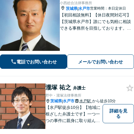
小西総合法律事務所
茨城県
水戸市
営業時間：本日定休日
|
【初回相談無料】【休日夜間対応可】
【茨城県水戸市】誰にでも気軽に相談
できる事務所を目指しております。依
頼者の方の費用対効果の観点からもご
納得の行くまでご説明をいたします。
お困りのことがございましたらお気軽
にご相談ください。
電話でお問い合わせ
メールでお問い合わせ
瀧塚 祐之
弁護士
野中・瀧塚法律事務所
茨城県
水戸市
水戸駅
から徒歩10分
|
【水戸駅徒歩10分】【地域に
詳細を見
根ざした弁護士です】一つ一
る
つの事件に親身に取り組んで
いくことを心がけています。
【開設55年以上の法律事務