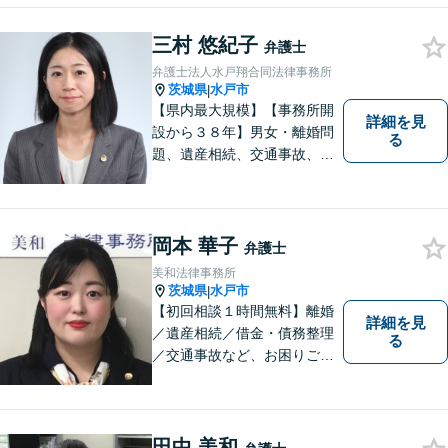
所】相談者の意向をきちんと
三村 悠紀子
把握した上で、正当な権利を
弁護士
守るために丁寧な対応を致し
弁護士法人水戸翔合同法律事務所
ます。
茨城県
水戸市
|
【県内最大規模】【事務所開
詳細を見
設から３８年】男女・離婚問
る
題、遺産相続、交通事故、労
働問題、刑事事件などさまざ
まな法律トラブルに対応する
地域密着の女性弁護士。お困
りごとがあればお気軽にご相
岡本 華子
弁護士
談ください！お一人おひとり
美和法律事務所
に誠実に向き合います。
茨城県
水戸市
|
【初回相談１時間無料】離婚
詳細を見
／遺産相続／借金・債務整理
る
／交通事故など、お困りごと
はお気軽にご相談ください。
ご依頼者様に寄り添い、より
良い解決を目指し全力でサポ
ートします。
田中 美和