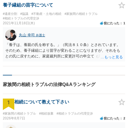
養子縁組の苗字について
#遺産分割
#協議
#不動産・土地の相続
#家族間の相続トラブル
#相続トラブルの代理交渉
2021年11月18日(木)
役にたった
1
丸山 幸司
弁護士
「養子は、養親の氏を称する。」（民法８１０条）とされています。
そのため、養子縁組により苗字が変わることになりますが、それをも
との氏に戻すために、家庭裁判所に変更許可の申立て（戸籍法１０７
条１項）をすることが考えられます。ただし、その場合「やむを得な
い事由」にあたることが認められなければなりません。 「やむを得な
い事由」にあたるかどうかは個別の判断が必要になると思います。お
近くの弁護士にご相談されると良いでしょう。
家族間の相続トラブルの法律Q&Aランキング
1
相続について教えて下さい
#家族間の相続トラブル
#相続放棄
#相続トラブルの代理交渉
2026年8月7日
役にたった
2