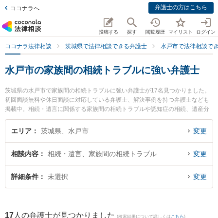
弁護士の方はこちら
ココナラへ
投稿する
探す
閲覧履歴
マイリスト
ログイン
ココナラ法律相談
茨城県で法律相談できる弁護士
水戸市で法律相談で
水戸市の家族間の相続トラブルに強い弁護士
茨城県の水戸市で家族間の相続トラブルに強い弁護士が17名見つかりました。
初回面談無料や休日面談に対応している弁護士、解決事例を持つ弁護士なども
掲載中。相続・遺言に関係する家族間の相続トラブルや認知症の相続、遺産分
割等の細かな分野での絞り込み検索もでき便利です。特に弁護士法人長瀬総合
法律事務所 水戸支所の斉藤 雄祐弁護士やベリーベスト法律事務所 水戸オフィ
エリア
茨城県、水戸市
変更
スの出縄 絢弁護士、みとみらい法律事務所の藤田 奈津子弁護士のプロフィール
情報や弁護士費用、強みなどが注目されています。『水戸市で土日や夜間に発
相談内容
相続・遺言、家族間の相続トラブル
変更
生した家族間の相続トラブルのトラブルを今すぐに弁護士に相談したい』『家
族間の相続トラブルのトラブル解決の実績豊富な近くの弁護士を検索したい』
『初回相談無料で家族間の相続トラブルを法律相談できる水戸市内の弁護士に
詳細条件
未選択
変更
相談予約したい』などでお困りの相談者さんにおすすめです。
17
人の弁護士が見つかりました
(検索結果について詳しくは
こちら
)