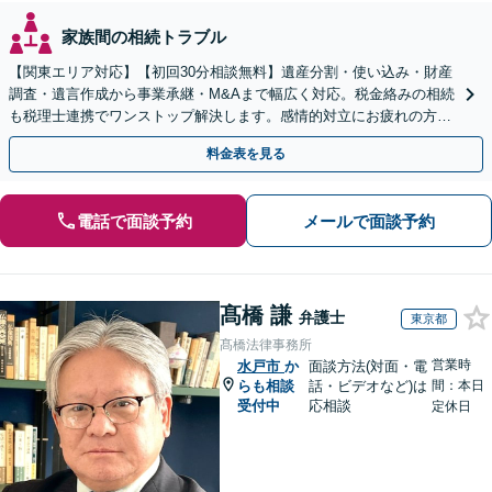
家族間の相続トラブル
【関東エリア対応】【初回30分相談無料】遺産分割・使い込み・財産
調査・遺言作成から事業承継・M&Aまで幅広く対応。税金絡みの相続
も税理士連携でワンストップ解決します。感情的対立にお疲れの方や
紛争予防をご検討の方も、お気軽にご相談ください。
料金表を見る
電話で面談予約
メールで面談予約
髙橋 謙
弁護士
東京都
髙橋法律事務所
営業時
水戸市
か
面談方法(対面・電
らも相談
話・ビデオなど)は
間：本日
受付中
応相談
定休日