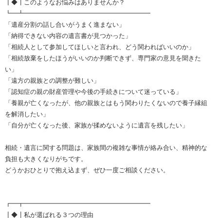
┃◆┃このようなお悩みはありませんか？
┗━┻━━━━━━━━━━━━━━━━━━━━
「遺産分割の話し合いがうまく進まない」
「納得できない内容の遺言書が見つかった」
「相続人として参加してほしいと言われ、どう関わればいいのか」
「相続放棄をしたほうがいいのか判断できず、専門家の意見を聞きた
い」
「遠方の親族との調整が難しい」
「認知症の親の財産管理や今後の手続きについて迷っている」
「養親が亡くなったが、他の親族とはもう関わりたくないので養子縁組
を解消したい」
「自分が亡くなった後、家族が揉めないように遺言を残したい」
相続・遺言に関する問題は、家族間の複雑な事情が絡み合い、精神的な
負担も大きくなりがちです。
どうかおひとりで抱え込まず、ぜひ一度ご相談ください。
┏━┳━━━━━━━━━━━━━━━━━━━━
┃◆┃私が選ばれる３つの理由