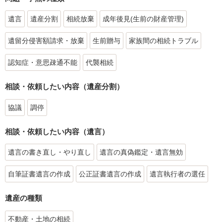
遺言
遺産分割
相続放棄
成年後見(生前の財産管理)
遺留分侵害額請求・放棄
生前贈与
家族間の相続トラブル
認知症・意思疎通不能
代襲相続
相談・依頼したい内容（遺産分割）
協議
調停
相談・依頼したい内容（遺言）
遺言の書き直し・やり直し
遺言の真偽鑑定・遺言無効
自筆証書遺言の作成
公正証書遺言の作成
遺言執行者の選任
遺産の種類
不動産・土地の相続