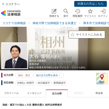
弁護士の方はこちら
ココナラへ
投稿する
探す
閲覧履歴
マイリスト
ログイン
ココナラ法律相談
神奈川県で法律相談できる弁護士
厚木市で法律相談
マイリストに入れる
おおたに ゆうき
大谷 優樹
弁護士
相州法律事務所
本厚木駅
神奈川県
厚木市中町3-13-8 アイリス・ヴェール801
注力分野
相続・遺言
他の注力分野を表示
対応体制
分割払い利用可
休日面談可
夜間面談可
プロフィール
インタビュー
事例紹介
料金表
注力分野
相続・遺言での強み | 大谷 優樹弁護士 相州法律事務所