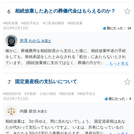
範囲となります。 一般的には、全員で相続する方が税金はお得です。
また、全員で相続しても、話し合いの結果、親がすべて相続と決める
6
相続放棄したあとの葬儀代金はもらえるのか？
こともできます。この場合でも相続の非課税枠は、全員で相続した540
0万円分使えます。 父が亡くなり、母が全部相続すると、母から三人
#相続放棄
#相続手続き
#口座凍結解除
#相続放棄
で相続する際は、4800万円が非課税枠となります。 そうすると、母が
2019年2月13日
役にたった
14
亡くなってから相続すると、両親のどちらかが亡くなってから相続す
るより非課税の枠が減少します。 計画的に相続をするのがおすすめと
井澤 わかな
弁護士
いうことになります。これ以外にも気をつける点はあるかもしれませ
確かに、葬儀費用を相続財産から支出した後に、相続放棄申述の手続
んので、一度相談して想定するのがおすすめと思います。
をしても、単純承認をしたとみなされる「処分」にあたらないとされ
ています。 (相続放棄後に支出ではなく、葬儀の方が先に来るのが通常
だと思いますので、葬儀→葬儀費用を相続財産から支出→相続放棄申
述の手続ということだと思いますが) ただ、葬儀費用ならいくらでもよ
いということではなく、身分相応の、社会的儀式として当然認められ
7
固定資産税の支払いについて
る程度の金額に留まると考えた方がよいです。 もし、相続人の皆さん
に葬儀費用を支出する経済力がなく、質素な葬儀を行った費用であれ
#相続税対策
#不動産・土地の相続
#相続放棄
#相続手続き
ば相続財産から支出しても単純承認と認められない可能性が高いの
2022年7月13日
役にたった
4
で、相続放棄申述が受理される可能性も高いと思います。
内藤 政信
弁護士
相続放棄は、3か月ゆえ、間に合わないでしょう。 固定資産税はあな
たが代わって支払ってもいいですよ。 いまは、共有になっているの
で、あなたも3分の1支払う義務があります。 遺産分割協議をして、不