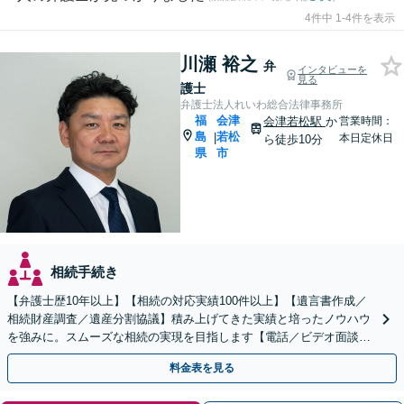
4件中 1-4件を表示
川瀬 裕之
弁
インタビューを
見る
護士
弁護士法人れいわ総合法律事務所
福
会津
会津若松駅
か
営業時間：
島
若松
|
本日定休日
ら徒歩10分
県
市
相続手続き
【弁護士歴10年以上】【相続の対応実績100件以上】【遺言書作成／
相続財産調査／遺産分割協議】積み上げてきた実績と培ったノウハウ
を強みに。スムーズな相続の実現を目指します【電話／ビデオ面談O
K】
料金表を見る