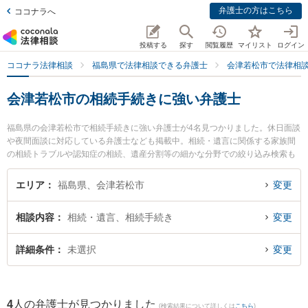
弁護士の方はこちら
ココナラへ
投稿する
探す
閲覧履歴
マイリスト
ログイン
ココナラ法律相談
福島県で法律相談できる弁護士
会津若松市で法律相
会津若松市の相続手続きに強い弁護士
福島県の会津若松市で相続手続きに強い弁護士が4名見つかりました。休日面談
や夜間面談に対応している弁護士なども掲載中。相続・遺言に関係する家族間
の相続トラブルや認知症の相続、遺産分割等の細かな分野での絞り込み検索も
でき便利です。特に弁護士法人れいわ総合法律事務所の川瀬 裕之弁護士や舟城
法律事務所の舟城 善貴弁護士、弁護士法人葵綜合法律事務所の新田 周作弁護士
エリア
福島県、会津若松市
変更
のプロフィール情報や弁護士費用、強みなどが注目されています。『会津若松
市で土日や夜間に発生した相続手続きのトラブルを今すぐに弁護士に相談した
相談内容
相続・遺言、相続手続き
変更
い』『相続手続きのトラブル解決の実績豊富な近くの弁護士を検索したい』
『初回相談無料で相続手続きを法律相談できる会津若松市内の弁護士に相談予
約したい』などでお困りの相談者さんにおすすめです。
詳細条件
未選択
変更
4
人の弁護士が見つかりました
(検索結果について詳しくは
こちら
)