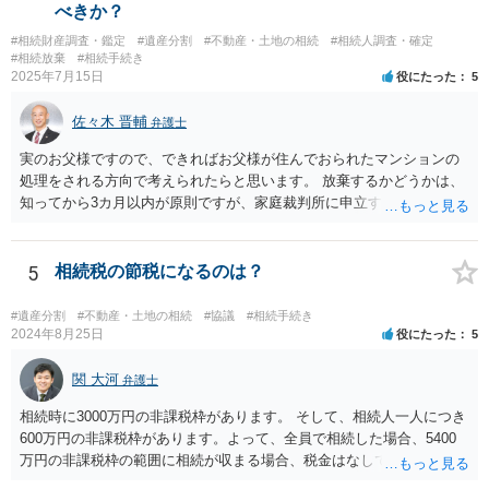
べきか？
#相続財産調査・鑑定
#遺産分割
#不動産・土地の相続
#相続人調査・確定
#相続放棄
#相続手続き
2025年7月15日
役にたった
5
佐々木 晋輔
弁護士
実のお父様ですので、できればお父様が住んでおられたマンションの
処理をされる方向で考えられたらと思います。 放棄するかどうかは、
知ってから3カ月以内が原則ですが、家庭裁判所に申立すれば3カ月の
期間を伸長することができます。 その間に、財産の状況を調査して、
放棄するかどうか決めることができます。 銀行やサラ金が数年も放置
することはありませんので、数年後に借金が発見される可能性はほぼ
5
相続税の節税になるのは？
ありません。 なお、私が扱った相続放棄を検討していた案件で、期間
伸長して調査したところ、サラ金に対する過払金など相当な財産が見
#遺産分割
#不動産・土地の相続
#協議
#相続手続き
つかったため相続したという事例がありました。
2024年8月25日
役にたった
5
関 大河
弁護士
相続時に3000万円の非課税枠があります。 そして、相続人一人につき
600万円の非課税枠があります。よって、全員で相続した場合、5400
万円の非課税枠の範囲に相続が収まる場合、税金はなしです。 一人が
相続放棄すると、600万円の枠が一つ減ります。よって、4800万円の