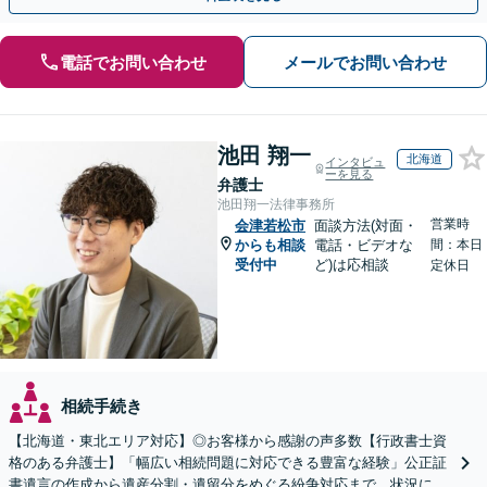
電話でお問い合わせ
メールでお問い合わせ
池田 翔一
北海道
インタビュ
ーを見る
弁護士
池田翔一法律事務所
営業時
会津若松市
面談方法(対面・
からも相談
電話・ビデオな
間：本日
受付中
ど)は応相談
定休日
相続手続き
【北海道・東北エリア対応】◎お客様から感謝の声多数【行政書士資
格のある弁護士】「幅広い相続問題に対応できる豊富な経験」公正証
書遺言の作成から遺産分割・遺留分をめぐる紛争対応まで、状況に応