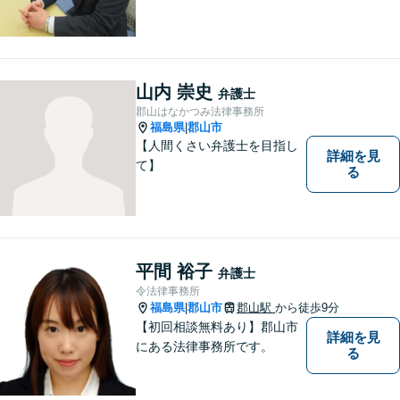
山内 崇史
弁護士
郡山はなかつみ法律事務所
福島県
郡山市
|
【人間くさい弁護士を目指し
詳細を見
て】
る
平間 裕子
弁護士
令法律事務所
福島県
郡山市
郡山駅
から徒歩9分
|
【初回相談無料あり】郡山市
詳細を見
にある法律事務所です。
る