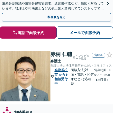
遺産分割協議や遺留分侵害額請求、遺言書作成など、幅広く対応して
います。税理士や司法書士などの他士業と連携してワンストップでの
解決が可能です。ぜひご相談ください。
料金表を見る
電話で面談予約
メールで面談予約
赤桐 仁輔
宮城県
インタビュ
ーを見る
弁護士
弁護士法人法律事務所せんだい 名取オフィス
会津若松
面談方法(対
営業時間：0
市
からも
面・電話・ビデ
9:00~19:00
相談受付
オなど)は応相
（土曜日）
中
談
相続手続き