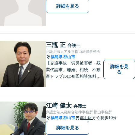
詳細を見る
三瓶 正
弁護士
弁護士法人アルマ郡山法律事務所
福島県
郡山市
|
【交通事故・労災被害者・残
詳細を見
業代請求、離婚、相続、不動
る
産トラブルは初回相談無料】
【郡山市の弁護士】交通事
故・労災・未払い残業代請求
は着手金0円です。【電話相談
も可能】
江崎 健太
弁護士
弁護士法人葵綜合法律事務所 郡山事務所
福島県
郡山市
郡山駅
から徒歩10分
|
詳細を見る