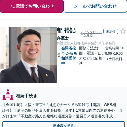
電話でお問い合わせ
メールでお問い合わせ
都 裕記
東京都
インタビュー
を見る
弁護士
弁護士法人新都法律事務所 東京事務所
会津若松
面談方法(対
営業時間：0
市
からも
面・電話・ビデ
9:00~19:00
相談受付
オなど)は応相
（土日祝日）
中
談
相続手続き
【全国対応】大阪・東京の2拠点でチームで迅速対応【電話・WEB相
談可】【遺産の取り分最大化を目指します】1営業日以内の返信を心
がけます「不動産が絡んだ複雑な遺産分割／遺留分／遺言書の作成・
執行／事業承継など、お任せください」【休日相談あり】
料金表を見る