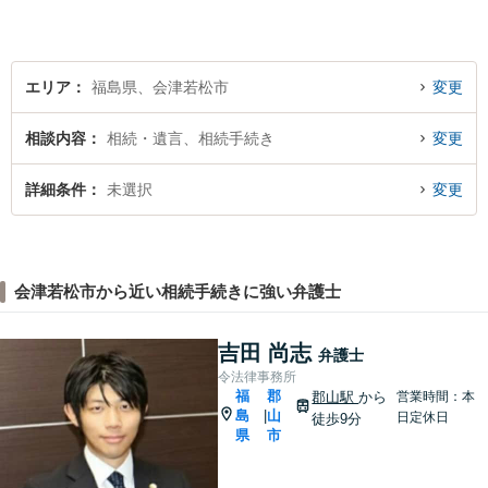
ら、お気軽にご相談くださ
い。
エリア
福島県、会津若松市
変更
相談内容
相続・遺言、相続手続き
変更
詳細条件
未選択
変更
会津若松市から近い相続手続きに強い弁護士
吉田 尚志
弁護士
令法律事務所
福
郡
郡山駅
から
営業時間：本
島
山
|
日定休日
徒歩9分
県
市