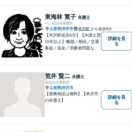
東海林 寛子
弁護士
べに花法律事務所
山形県
米沢市
米沢駅
から徒歩6分
|
【米沢駅徒歩6分】【弁護士歴
詳細を見
15年以上】離婚／相続／交通
る
事故／借金／消費者問題な
ど、さまざまな問題に対応可
能です！まずはお気軽にご相
談ください。
荒井 賢二
弁護士
美咲法律事務所
山形県
米沢市
|
【債務相談は無料】【米沢市
詳細を見
の弁護士】
る