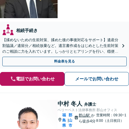
相続手続き
【揉めないための生前対策、揉めた後の事後対応をサポート】遺産分
割協議／遺留分／相続放棄など。遺言書作成をはじめとした生前対策
のご相談に力を入れています。しっかりとヒアリングを行い、穏便な
解決のため最適なアドバイスを致します。【分割払い可能】
料金表を見る
電話でお問い合わせ
メールでお問い合わせ
中村 冬人
弁護士
ベリーベスト法律事務所 郡山オフィス
福
郡
郡山駅
か
営業時間：09:30~1
島
山
|
8:00（土日祝日）
ら徒歩4分
県
市