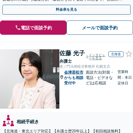
じた最適な方法をご提案します【夜間相談可】
料金表を見る
電話で面談予約
メールで面談予約
佐藤 光子
北海道
インタビュ
ーを見る
弁護士
虎ノ門法律経済事務所 札幌支店
営業時
会津若松市
面談方法(対面・
からも相談
電話・ビデオな
間：本日
受付中
ど)は応相談
定休日
相続手続き
【北海道・東北エリア対応】【弁護士歴20年以上】【初回相談無料】