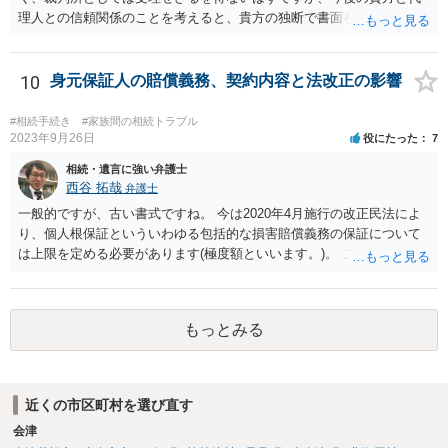
理人との信頼関係のことを考えると、貴方の独断で書面を提出したり
裁判所に電話したりするのはお勧めしにくいところです。 現在の弁護
士が主張書面の提出を渋っているようですが、弁護士として提出の実
益がないと考えている可能性もあると思いますので、そのあたりも含
10
身元保証人の賠償義務、契約内容と法改正の影響
めて、弁護士見解を確認等するためによく打ち合わせた方がよいと思
います。単に面倒臭いということで書面提出をしないということであ
#相続手続き
#家族間の相続トラブル
れば、当該弁護士との委任関係を修了した上で、貴方のほうで書面提
2023年9月26日
役にたった
7
出することを検討なさった方がよいでしょう。
相続・遺言に強い弁護士
西谷 拓哉
弁護士
一般的ですが、古い書式ですね。 今は2020年4月施行の改正民法によ
り、個人根保証といういわゆる包括的な損害賠償義務の保証について
は上限を定める必要があります(極度額といいます。)。 この書式にサ
インしても、実際は連帯保証部分は民法465条の2②により無効とな
り、会社側は請求できない可能性が高そうです。
もっとみる
近くの市区町村を選び直す
会津