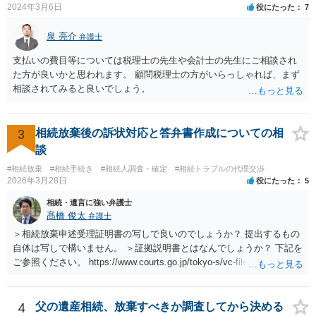
2024年3月6日
役にたった
7
泉 亮介
弁護士
支払いの費目等については税理士の先生や会計士の先生にご相談され
た方が良いかと思われます。 顧問税理士の方がいらっしゃれば、まず
相談されてみると良いでしょう。
3
相続放棄後の訴状対応と答弁書作成についての相
談
#相続放棄
#相続手続き
#相続人調査・確定
#相続トラブルの代理交渉
2026年3月28日
役にたった
5
相続・遺言に強い弁護士
髙橋 俊太
弁護士
＞相続放棄申述受理証明書の写しで良いのでしょうか？ 提出するもの
自体は写しで構いません。 ＞証拠説明書とはなんでしょうか？ 下記を
ご参照ください。 https://www.courts.go.jp/tokyo-s/vc-files/tokyo-s/file/
14-1kisairei.pdf
4
父の遺産相続、放棄すべきか調査してから決める