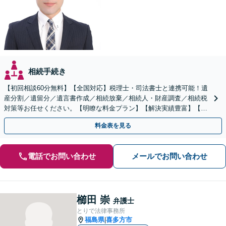
相続手続き
【初回相談60分無料】【全国対応】税理士・司法書士と連携可能！遺
産分割／遺留分／遺言書作成／相続放棄／相続人・財産調査／相続税
対策等お任せください。【明瞭な料金プラン】【解決実績豊富】【電
話相談可】
料金表を見る
電話でお問い合わせ
メールでお問い合わせ
櫛田 崇
弁護士
とりで法律事務所
福島県
喜多方市
|