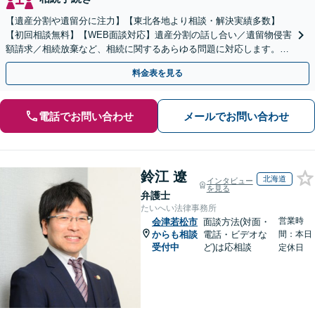
【遺産分割や遺留分に注力】【東北各地より相談・解決実績多数】
【初回相談無料】【WEB面談対応】遺産分割の話し合い／遺留物侵害
額請求／相続放棄など、相続に関するあらゆる問題に対応します。ご
事情やご意向を丁寧にお聞きし、有利な解決を目指します
料金表を見る
電話でお問い合わせ
メールでお問い合わせ
鈴江 遼
北海道
インタビュー
を見る
弁護士
たいへい法律事務所
営業時
会津若松市
面談方法(対面・
からも相談
電話・ビデオな
間：本日
受付中
ど)は応相談
定休日