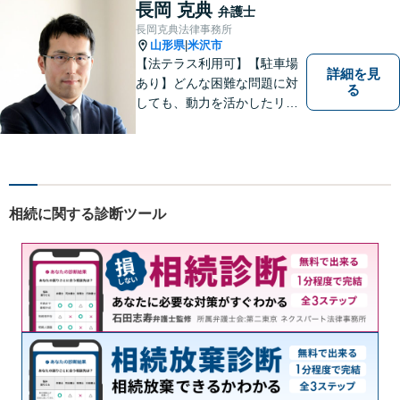
長岡 克典
弁護士
長岡克典法律事務所
山形県
米沢市
|
【法テラス利用可】【駐車場
詳細を見
あり】どんな困難な問題に対
る
しても、動力を活かしたリー
ガルサービスをご提供させて
いただきます。ご依頼いただ
いた案件は1日でも早く解決す
るよう努力することで早期解
決を目指します。 お気軽にご
相続に関する診断ツール
相談ください。