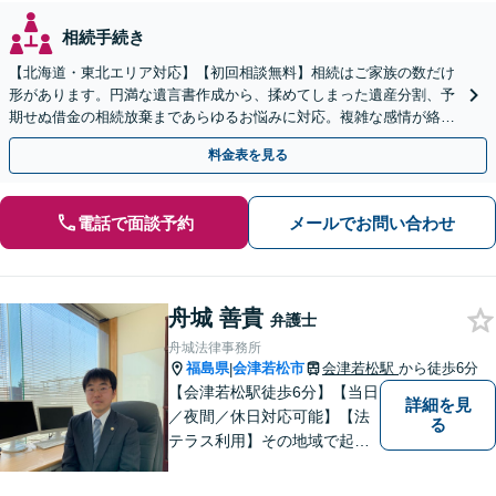
相続手続き
【北海道・東北エリア対応】【初回相談無料】相続はご家族の数だけ
形があります。円満な遺言書作成から、揉めてしまった遺産分割、予
期せぬ借金の相続放棄まであらゆるお悩みに対応。複雑な感情が絡む
相続トラブルもまずはご相談ください。WEB面談可。
料金表を見る
電話で面談予約
メールでお問い合わせ
舟城 善貴
弁護士
舟城法律事務所
福島県
会津若松市
会津若松駅
から徒歩6分
|
【会津若松駅徒歩6分】【当日
詳細を見
／夜間／休日対応可能】【法
る
テラス利用】その地域で起こ
るトラブルに対応する弁護士
として邁進中。「地元に貢献