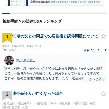
相続手続きの法律Q&Aランキング
1
90歳の父との同居での居住権と調停問題について
#調停
#遺産分割
#相続手続き
2018年5月9日
役にたった
52
峰岸 泉
弁護士
家事，料理，雑用をやったかどうかはあまり関係ありませんが，現時
点で，一応母親からの相続により，持分をもっているようですので，
これが一応の居住権の根拠となります。 ただ，遺産分割により，母の
持分を父親が取得した場合，住み続けるのは難しいかも知れません。
2
連帯保証人が亡くなった場合
#相続放棄
#相続手続き
#相続放棄
#M&A・事業承継
#相続人調査・確定
#相続財産調査・鑑定