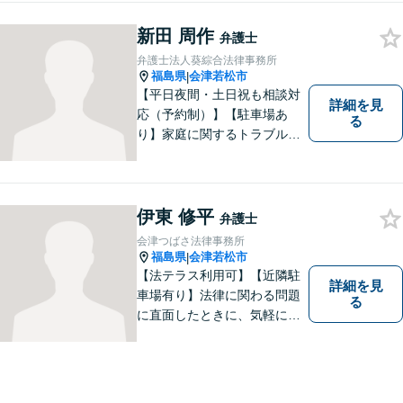
したい」という気持ちが私の
新田 周作
原動力です。トラブルがより
弁護士
複雑化してしまう前に、ぜひ
弁護士法人葵綜合法律事務所
お気軽にご連絡ください。
福島県
会津若松市
|
【平日夜間・土日祝も相談対
詳細を見
応（予約制）】【駐車場あ
る
り】家庭に関するトラブルか
ら企業のトラブルまで、まず
は一度ご相談ください。
伊東 修平
弁護士
会津つばさ法律事務所
福島県
会津若松市
|
【法テラス利用可】【近隣駐
詳細を見
車場有り】法律に関わる問題
る
に直面したときに、気軽に相
談ができるようリラックスし
た環境づくりに努めてまいり
ます。日々の生活の中で気に
なるようなことがありました