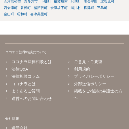
会津若松市
喜多方市
下郷町
檜枝岐村
只見町
南会津町
北塩原村
西会津町
磐梯町
猪苗代町
会津坂下町
湯川村
柳津町
三島町
金山町
昭和村
会津美里町
ココナラ法律相談について
ココナラ法律相談とは
ご意見・ご要望
法律Q&A
利用規約
法律相談コラム
プライバシーポリシー
ココナラとは
外部送信ポリシー
よくあるご質問
掲載をご検討の弁護士の方
へ
運営へのお問い合わせ
会社情報
運営会社