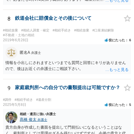
動産取得者を決めて、相続登記する必要があります。 登記名義人に支
払い義務があります。
8
鉄道会社に賠償金とその後について
#相続放棄
#相続人調査・確定
#相続手続き
#相続放棄
#口座凍結解除
#不動産・土地の相続
2019年6月28日
役にたった
6
匿名A
弁護士
情報を小出しにされますといつまでも質問と回答にキリがありません
ので、後はお近くの弁護士にご相談下さい。
9
家庭裁判所への自分での書類提出は可能ですか？
#調停
#相続手続き
#遺産分割
2025年5月8日
役にたった
5
相続・遺言に強い弁護士
髙橋 俊太
弁護士
貴方自身が作成した書面を提出して門前払いになるということはな
く、裁判所としては受理せざるを得ないはずですが、今後の貴方と代