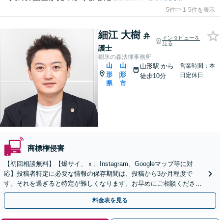
5件中 1-5件を表示
細江 大樹
弁
インタビューを
見る
護士
樹氷の森法律事務所
山
山
山形駅
から
営業時間：本
形
形
|
日定休日
徒歩10分
県
市
商標権侵害
【初回相談無料】【爆サイ、ｘ、Instagram、Googleマップ等に対
応】投稿者特定に必要な情報の保存期間は、投稿から3か月程度で
す。それを過ぎると特定が難しくなります。お早めにご相談くださ
い。【オンライン面談可】【無料駐車場あり】
料金表を見る