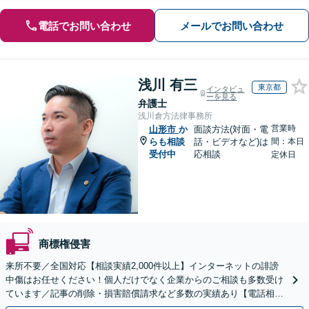
電話でお問い合わせ
メールでお問い合わせ
浅川 有三
東京都
インタビュ
ーを見る
弁護士
浅川倉方法律事務所
営業時
山形市
か
面談方法(対面・電
らも相談
話・ビデオなど)は
間：本日
受付中
応相談
定休日
商標権侵害
来所不要／全国対応【相談実績2,000件以上】インターネットの誹謗
中傷はお任せください！個人だけでなく企業からのご相談も多数受け
ています／記事の削除・損害賠償請求など多数の実績あり【電話相談
可】【初回相談無料】【夜間休日面談可】