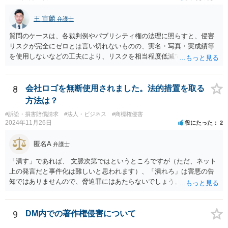
王 宣麟
弁護士
質問のケースは、各裁判例やパブリシティ権の法理に照らすと、侵害
リスクが完全にゼロとは言い切れないものの、実名・写真・実成績等
を使用しないなどの工夫により、リスクを相当程度低減できる設計に
なっているかと思います。 ただし、「野球ファンであれば元の選手を
推測できる」という点は、裁判で争われた場合に「専ら顧客吸引力の
利用を目的とする」と判断される余地を残すため、一定の注意が必要
8
会社ロゴを無断使用されました。法的措置を取る
です。 また、広告収益の有無は、侵害判断に一定の影響を与える可能
方法は？
性がありますが、決定的要因ではありません。 パブリシティ権侵害の
#訴訟・損害賠償請求
#法人・ビジネス
#商標権侵害
成否は、主に「専ら顧客吸引力の利用を目的とするか」という点で判
2024年11月26日
役にたった
2
断されます。広告収益があることは「商業的目的」を強く示す要素で
すが、それだけで直ちに侵害となるわけではありません。完全無償・
匿名A
弁護士
非営利であれば「表現の自由」「創作物」としての側面が強く評価さ
れる可能性があります。一方、広告収益がある場合は「商業利用」と
「潰す」であれば、 文脈次第ではというところですが（ただ、ネット
しての色彩が強まり、リスクが高まる可能性があります。 公開前に変
上の発言だと事件化は難しいと思われます）、「潰れろ」は害悪の告
更・確認しておく事項については、公開の場でアドバイスするにも限
知ではありませんので、脅迫罪にはあたらないでしょう。 もっとも、
界があるかと思うので、資料等を持参の上、弁護士に相談されること
「潰れろ」という発言については、脅迫罪ではないにしても、 権利侵
も一つかと存じます。
害として法的措置をとれる可能性はあります。
9
DM内での著作権侵害について