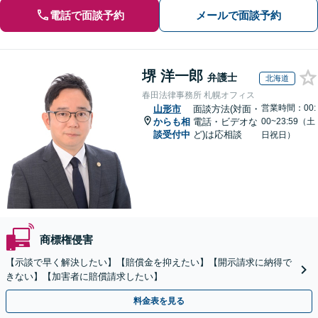
電話で面談予約
メールで面談予約
堺 洋一郎
弁護士
北海道
春田法律事務所 札幌オフィス
営業時間：00:
山形市
面談方法(対面・
からも相
電話・ビデオな
00~23:59（土
談受付中
ど)は応相談
日祝日）
商標権侵害
【示談で早く解決したい】【賠償金を抑えたい】【開示請求に納得で
きない】【加害者に賠償請求したい】
料金表を見る