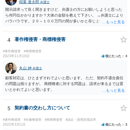
報・裁判等をしてきたら弁護士に依頼して対応するとよいと考えま
稲葉 進太郎
弁護士
す。
開示請求って良く聞きますけど、弁護士の方にお願いしようと思った
ら何円位かかりますか？大体の金額を教えて下さい。 →弁護士により
バラバラです。２０～１００万円の間が多いかと存じます。
4
著作権侵害・商標権侵害
#著作権侵害
#商標権侵害
2023年11月10日
役にたった
3
丸山 紳
弁護士
顧客対応は、ひとまずそれでよいと思います。 ただ、契約不適合責任
の問題は残りますが。 商標権者に対する問題は、請求が来るまでは置
いとかれてよいと思います。
5
契約書の交わし方について
#著作権侵害
#肖像権侵害
#商標権侵害
#訴訟・損害賠償請求
2022年3月1日
役にたった
3