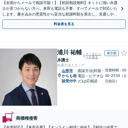
【全国からメールで相談可能！】【初回相談無料】ネットに強い弁護
士が見つからない方へ。来所も電話も不要、すべてメールで対応いた
します。書き込みの悪質性から妥当な慰謝料額を算出し、見通しや費
用面のリスクも包み隠さずお伝えしサポートします。
料金表を見る
浦川 祐輔
東京都
インタビュ
ーを見る
弁護士
弁護士法人エッグ
営業時間：00:
山形市
面談方法(対面・
からも相
電話・ビデオな
00~23:59（土
談受付中
ど)は応相談
日祝日）
商標権侵害
【全国対応】【来所不要】【オンライン相談に特化】【相談は何度で