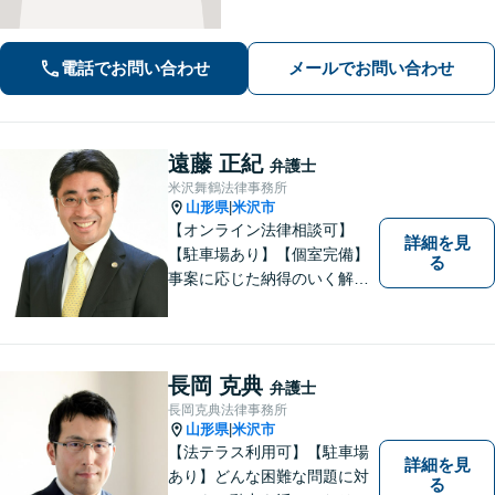
耳を傾けます！豊富な実績と専門知識
を武器に、不安を「その先の安心」へ
と変え、未来を見据えて全力で伴走い
電話でお問い合わせ
メールでお問い合わせ
たします。【電話・メール・WEB相談
可】
遠藤 正紀
弁護士
米沢舞鶴法律事務所
山形県
米沢市
|
【オンライン法律相談可】
詳細を見
【駐車場あり】【個室完備】
る
事案に応じた納得のいく解決
をサポートします！
長岡 克典
弁護士
長岡克典法律事務所
山形県
米沢市
|
【法テラス利用可】【駐車場
詳細を見
あり】どんな困難な問題に対
る