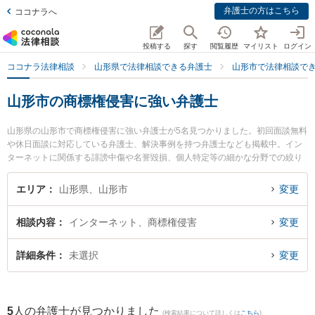
弁護士の方はこちら
ココナラへ
投稿する
探す
閲覧履歴
マイリスト
ログイン
ココナラ法律相談
山形県で法律相談できる弁護士
山形市で法律相談で
山形市の商標権侵害に強い弁護士
山形県の山形市で商標権侵害に強い弁護士が5名見つかりました。初回面談無料
や休日面談に対応している弁護士、解決事例を持つ弁護士なども掲載中。イン
ターネットに関係する誹謗中傷や名誉毀損、個人特定等の細かな分野での絞り
込み検索もでき便利です。特に樹氷の森法律事務所の細江 大樹弁護士や及川法
律事務所の及川 善大弁護士、安孫子総合法律事務所の安孫子 英彦弁護士のプロ
エリア
山形県、山形市
変更
フィール情報や弁護士費用、強みなどが注目されています。『山形市で土日や
夜間に発生した商標権侵害のトラブルを今すぐに弁護士に相談したい』『商標
相談内容
インターネット、商標権侵害
変更
権侵害のトラブル解決の実績豊富な近くの弁護士を検索したい』『初回相談無
料で商標権侵害を法律相談できる山形市内の弁護士に相談予約したい』などで
お困りの相談者さんにおすすめです。
詳細条件
未選択
変更
5
人の弁護士が見つかりました
(検索結果について詳しくは
こちら
)