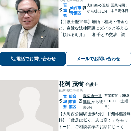
宮
大町西公園駅
営業時間：
仙台市
城
|
本日定休日
から徒歩1分
青葉区
県
【弁護士歴19年】離婚・相続・借金な
ど、身近な法律問題にズバッと答える
「頼れる町弁」。 相手との交渉、調
停、裁判、各種手続まで、必要に応じ
て安心してお任せいただけます。 【相
談料30分1,100円】【大町西公園駅1
電話でお問い合わせ
メールでお問い合わせ
分】【夜間・休日対応可能】
花渕 茂樹
弁護士
花渕法律事務所
青葉通一番
営業時間：09:0
宮
仙台
0~18:00（土曜
城
市青
町駅
から徒
|
県
葉区
日）
歩6分
【大町西公園駅徒歩6分】【初回相談無
料】「敷居は低く、志は高く」をモッ
トーに、ご相談者様のお話にじっくり