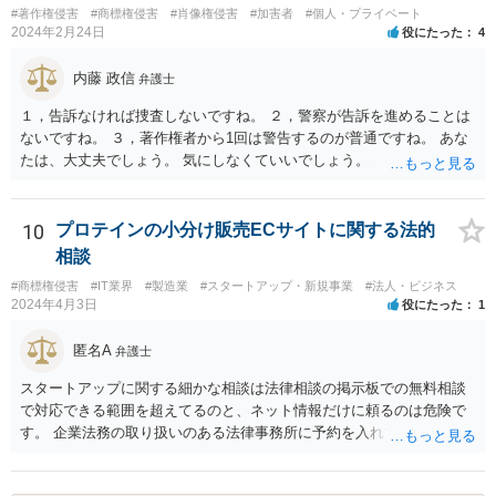
#著作権侵害
#商標権侵害
#肖像権侵害
#加害者
#個人・プライベート
2024年2月24日
役にたった
4
内藤 政信
弁護士
１，告訴なければ捜査しないですね。 ２，警察が告訴を進めることは
ないですね。 ３，著作権者から1回は警告するのが普通ですね。 あな
たは、大丈夫でしょう。 気にしなくていいでしょう。
10
プロテインの小分け販売ECサイトに関する法的
相談
#商標権侵害
#IT業界
#製造業
#スタートアップ・新規事業
#法人・ビジネス
2024年4月3日
役にたった
1
匿名A
弁護士
スタートアップに関する細かな相談は法律相談の掲示板での無料相談
で対応できる範囲を超えてるのと、ネット情報だけに頼るのは危険で
す。 企業法務の取り扱いのある法律事務所に予約を入れて、リーガル
リスクチェックの法務サービスのご依頼をされることをお勧め致しま
す。