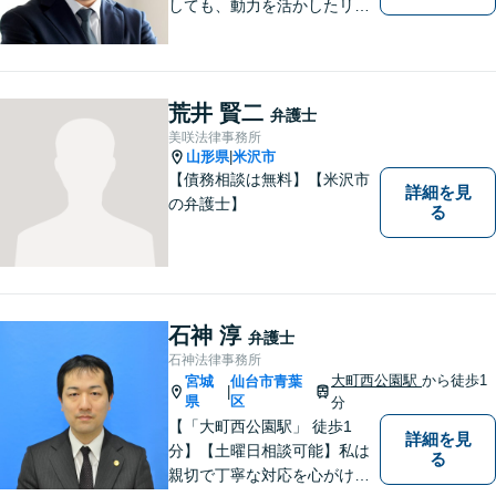
しても、動力を活かしたリー
ガルサービスをご提供させて
いただきます。ご依頼いただ
いた案件は1日でも早く解決す
るよう努力することで早期解
荒井 賢二
弁護士
決を目指します。 お気軽にご
美咲法律事務所
相談ください。
山形県
米沢市
|
【債務相談は無料】【米沢市
詳細を見
の弁護士】
る
石神 淳
弁護士
石神法律事務所
大町西公園駅
から徒歩1
宮城
仙台市青葉
|
県
区
分
【「大町西公園駅」 徒歩1
詳細を見
分】【土曜日相談可能】私は
る
親切で丁寧な対応を心がけ、