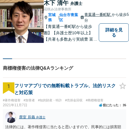
ます。 まずは一度気軽に御相
木下 清午
弁護士
談下さい。
花咲み法律事務所
青葉通一番町駅
から徒歩5
宮城
仙台市青葉
|
県
区
分
【青葉通一番町駅から徒歩
詳細を見
圏】【弁護士歴10年以上】
る
【共著も多数あり実績豊 富】
様々な業種の中小企業からの
ご依頼多数！企業の内情に精
通した深いアドバ イスが可
能。借金・債務整理に関して
商標権侵害の法律Q&Aランキング
も熟知。
1
フリマアプリでの無断転載トラブル、法的リスク
と対応策
#著作権侵害
#加害者
#知的財産・特許
#売掛金回収
#商標権侵害
2021年11月7日
役にたった
35
鹿室 辰義
弁護士
法律的には、著作権侵害に当たると思いますので、民事的には損害賠