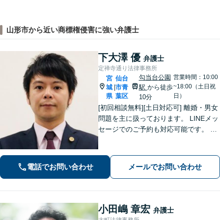
山形市から近い商標権侵害に強い弁護士
下大澤 優
弁護士
定禅寺通り法律事務所
勾当台公園
営業時間：10:00
宮
仙台
~18:00（土日祝
城
市青
駅
から徒歩
|
県
葉区
日）
10分
[初回相談無料][土日対応可] 離婚・男女
問題を主に扱っております。 LINEメッ
セージでのご予約も対応可能です。 LI
NEでのご予約をご希望の場合は、以下
のリンクからご登録ください。 https://l
in.ee/uFqpYWb
電話でお問い合わせ
メールでお問い合わせ
小田嶋 章宏
弁護士
大町法律事務所