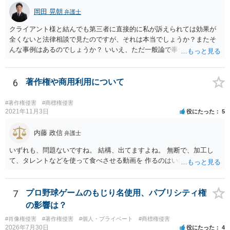
岡田 晃朝
弁護士
クライアント様と結んでも第三者に直接的に私が訴えられては効果が
全くないと法律相談で見たのですが、それは本当でしょうか？またそ
んな事例はあるのでしょうか？ いいえ、ただ一般論で事例は分かりま
せん。
6
著作権や商用利用について
#著作権侵害
#商標権侵害
2021年11月3日
役にたった
5
内藤 政信
弁護士
いずれも、問題ないですね。 結構、出てますよね。 無断で、加工し
て、タレントなどを使って食べさせる動画を 作るのはいけませんが。
7
プロ野球ゲームのもじり名使用、パブリシティ権
の影響は？
#肖像権侵害
#著作権侵害
#個人・プライベート
#商標権侵害
2026年7月30日
役にたった
4