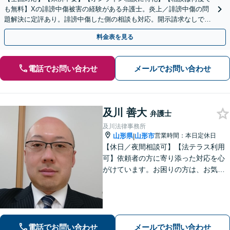
も無料】Xの誹謗中傷被害の経験がある弁護士。炎上／誹謗中傷の問
題解決に定評あり。誹謗中傷した側の相談も対応。開示請求なしで本
人の特定ができる場合もあり。
料金表を見る
電話でお問い合わせ
メールでお問い合わせ
及川 善大
弁護士
及川法律事務所
山形県
山形市
営業時間：本日定休日
|
【休日／夜間相談可】【法テラス利用
可】依頼者の方に寄り添った対応を心
がけています。お困りの方は、お気軽
にご相談ください。
電話でお問い合わせ
メールでお問い合わせ