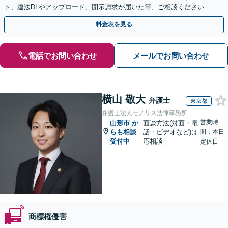
ト、違法DLやアップロード、開示請求が届いた等、ご相談ください
【WEB面談OK&解決実績豊富】【千葉中央駅4分】
料金表を見る
電話でお問い合わせ
メールでお問い合わせ
横山 敬大
弁護士
東京都
弁護士法人モノリス法律事務所
営業時
山形市
か
面談方法(対面・電
らも相談
話・ビデオなど)は
間：本日
受付中
応相談
定休日
商標権侵害