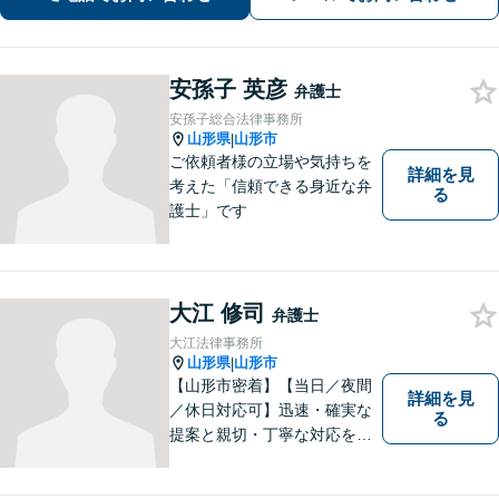
安孫子 英彦
弁護士
安孫子総合法律事務所
山形県
山形市
|
ご依頼者様の立場や気持ちを
詳細を見
考えた「信頼できる身近な弁
る
護士」です
大江 修司
弁護士
大江法律事務所
山形県
山形市
|
【山形市密着】【当日／夜間
詳細を見
／休日対応可】迅速・確実な
る
提案と親切・丁寧な対応をい
たします。必ず皆様のお力に
なりますので、お気軽にご相