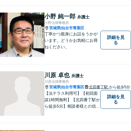
特に社会的に弱い立場の方や
法律に不安を抱える方々に支
援を提供しています。 依頼者
小野 純一郎
弁護士
の要望を実現するため、迅速
小野法律事務所
かつ的確に対応いたします。
宮城県
仙台市青葉区
|
丁寧かつ親身にお話をうかが
詳細を見
います。どうかお気軽にお尋
る
ねください。
川原 卓也
弁護士
川原法律事務所
宮城県
仙台市青葉区
北四番丁駅
から徒歩5分
|
【法テラス利用可】【初回面
詳細を見
談1時間無料】【北四番丁駅か
る
ら徒歩5分】相談者様との信頼
関係を重視し、密なコミュニ
ケーションを取り、不安を与
えないことを大切にしており