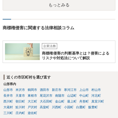
もっとみる
商標権侵害に関連する法律相談コラム
企業法務
商標権侵害の判断基準とは？侵害による
リスクや対処法について解説
近くの市区町村を選び直す
山形県内
山形市
米沢市
鶴岡市
酒田市
新庄市
寒河江市
上山市
村山市
長井市
天童市
東根市
尾花沢市
南陽市
山辺町
中山町
河北町
西川町
朝日町
大江町
大石田町
金山町
最上町
舟形町
真室川町
大蔵村
鮭川村
戸沢村
高畠町
川西町
小国町
白鷹町
飯豊町
三川町
庄内町
遊佐町