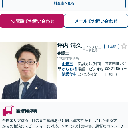
料金表を見る
電話でお問い合わせ
メールでお問い合わせ
坪内 清久
千葉県
インタビュ
ーを見る
弁護士
Sfil法律事務所
営業時間：07:
山形市
面談方法(対面・
からも相
電話・ビデオな
00~21:59（土
談受付中
ど)は応相談
日祝日）
商標権侵害
全国エリア対応【ITの専門知識あり】開示請求する側・された側双方
からの相談にスピーディーに対応。SNSでの誹謗中傷、悪質なコメン