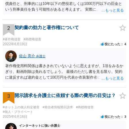
償責任と、刑事的には10年以下の懲役若しくは1000万円以下の罰金と
いう刑事責任を負う可能性があると考えます。 実際に、裁判になった
り、刑事責任を問われるかは、内容等によりますが、警察が被害届を
受理すると、取調べ等の捜査が行われる可能性があります。 そして、
刑事責任を軽くするためには、被害弁償等を行う必要があります。 今
2
契約書の効力と著作権について
後の対応としては、まずは、弁護士に相談するのが良いと思います。
#著作権侵害
#商標権侵害
2022年6月19日
役にたった
4
佐山 亮介
弁護士
著作権使用料関係は書ききれていないように思えますが、1項をみるか
ぎり、動画削除は免れるでしょう。 最後のただし書を見る限り、契約
に違反すれば違約金として100万円を代表か衣装製作者に請求できると
思います。 ただ、どの時点を契約違反とするかは、契約書の読み方と
しては少しはっきりしないように思います。 こちらからどの時点で打
って出るかはこちらに都合よく契約書を解釈して決めて良いと思いま
3
開示請求を弁護士に依頼する際の費用の目安は？
すが、裁判にもつれ込んだ場合、第三者の目から見て客観的にも条件
が守られないとはっきり言えるのは相手が削除請求をしたことが記録
#ネット上の個人特定被害
#発信者情報開示請求
#商標権侵害
上はっきりするとき（例えばYouTubeへの通報などにより動画を削除
#個人・プライベート
2025年6月16日
役にたった
3
させた時）となるかも知れません。 以上を前提に、まずは動画の配信
は合意に基づく正当な権利だと主張し、相手が反論や削除請求の通
インターネットに強い弁護士